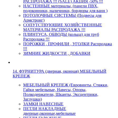
РАСПРОДАЖА !!! (SALE) АКЦИЯ -50% !!!
НАСТЕННЫЕ материалы, (панели ПВХ,
подоконники, наличники, бордюры для ванн )
ПОТОЛОЧНЫЕ СИСТЕМЫ (Подвесы для
Армстронг)
СОПУТСТВУЮЩИЕ ХОЗЯЙСТВЕННЫЕ
МАТЕРИАЛЫ РАСПРОДАЖА !!!
ПЛИНТУСА, ОБВОДЫ (кольца) для труб
Распродажа !!!
ПОРОЖКИ , ПРОФИЛИ , УГОЛКИ Распродажа
!!!
ЗИМНИЕ ЖИДКОСТИ , ДОБАВКИ
14. ФУРНИТУРА (дверная, оконная) МЕБЕЛЬНЫЙ
КРЕПЕЖ
МЕБЕЛЬНЫЙ КРЕПЕЖ (Евровинты, Стяжки,
Гайки мебельные, Навесы, Опоры,
Полкодержатели, Шканты, Эксцентрики,
Заглушки)
ЗАМКИ НАВЕСНЫЕ
ПЕТЛИ НАКЛАДНЫЕ
дверные,оконные,мебельные