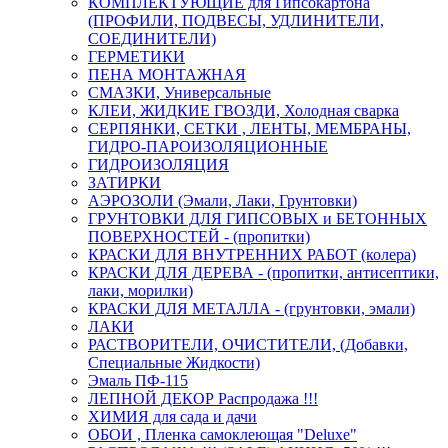
КОМПЛЕКТУЮЩИЕ для Гипсокартона
(ПРОФИЛИ, ПОДВЕСЫ, УДЛИНИТЕЛИ,
СОЕДИНИТЕЛИ)
ГЕРМЕТИКИ
ПЕНА МОНТАЖНАЯ
СМАЗКИ, Универсальные
КЛЕИ, ЖИДКИЕ ГВОЗДИ, Холодная сварка
СЕРПЯНКИ, СЕТКИ , ЛЕНТЫ, МЕМБРАНЫ,
ГИДРО-ПАРОИЗОЛЯЦИОННЫЕ
ГИДРОИЗОЛЯЦИЯ
ЗАТИРКИ
АЭРОЗОЛИ (Эмали, Лаки, Грунтовки)
ГРУНТОВКИ ДЛЯ ГИПСОВЫХ и БЕТОННЫХ
ПОВЕРХНОСТЕЙ - (пропитки)
КРАСКИ ДЛЯ ВНУТРЕННИХ РАБОТ (колера)
КРАСКИ ДЛЯ ДЕРЕВА - (пропитки, антисептики,
лаки, морилки)
КРАСКИ ДЛЯ МЕТАЛЛА - (грунтовки, эмали)
ЛАКИ
РАСТВОРИТЕЛИ, ОЧИСТИТЕЛИ, (Добавки,
Специальные Жидкости)
Эмаль ПФ-115
ЛЕПНОЙ ДЕКОР Распродажа !!!
ХИМИЯ для сада и дачи
ОБОИ , Пленка самоклеющая "Deluxe"