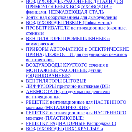
ВОЗДУХОВОДЫ, ФАСОННЫЕ ДЕТАЛИ ДЛЯ
ПРЯМОУГОЛЬНЫХ ВОЗДУХОВОДОВ с
фланцами. НЕРЖАВЕЮЩАЯ СТАЛЬ
Зонты над оборудованием для дымоудоления
ВОЗДУХОВОДЫ ГИБКИЕ (Гофра метал.)
ПРОВЕТРИВАТЕЛИ вентиляционные (оконные,
стенные)
ВЕНТИЛЯТОРЫ ПРОМЫШЛЕННЫЕ и
коммерческие
ПРИБОРЫ АВТОМАТИКИ и ЭЛЕКТРИЧЕСКИЕ
ПРИНАДЛЕЖНОСТИ для регулировки режимов
вентиляторов
ВОЗДУХОВОДЫ КРУГЛОГО сечения и
МОНТАЖНЫЕ ФАСОННЫЕ детали
(ОЦИНКОВАННЫЕ)
ВЕНТИЛЯТОРЫ БЫТОВЫЕ
ДИФФУЗОРЫ приточно-вытяжные (DK)
АНЕМОСТАТЫ, воздухораспределители
вентиляционные
РЕШЕТКИ вентиляционные для НАСТЕННОГО
монтажа (МЕТАЛЛИЧЕСКИЕ)
РЕШЕТКИ вентиляционные для НАСТЕННОГО
монтажа (ПЛАСТИКОВЫЕ)
РЕШЕТКИ РАДИАТОРНЫЕ Распродажа !!!
ВОЗДУХОВОДЫ (ПВХ) КРУГЛЫЕ и