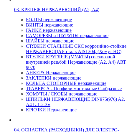
03. КРЕПЕЖ НЕРЖАВЕЮЩИЙ (А2, А4)
БОЛТЫ нержавеющие
ВИНТЫ нержавеющие
ГАЙКИ нержавеющие
САМОРЕЗЫ и ШУРУПЫ нержавеющие
ШАЙБЫ нержавеющие
СТЯЖКИ СТАЛЬНЫЕ СКС коррозийно-стойкие,
НЕРЖАВЕЮЩАЯ сталь AISI 304, (Хомут НС)
ВТУЛКИ КРУГЛЫЕ (МУФТЫ) со сквозной
внутренней резьбой Нержавеющие (А2, А4) ART
9070
АНКЕРА Нержавеющие
ЗАКЛЕПКИ нержавеющие
КОЛЬЦА СТОПОРНЫЕ нержавеющие
ТРАВЕРСА - Профили монтажные С-образные
ХОМУТЫ / СКОБЫ нержавеющие
ШПИЛЬКИ НЕРЖАВЕЮЩИЕ DIN975(976) A2,
А4 L-1-2-3м
КРЮЧКИ Нержавеющие
04. ОСНАСТКА (РАСХОДНИКИ) ДЛЯ ЭЛЕКТРО-