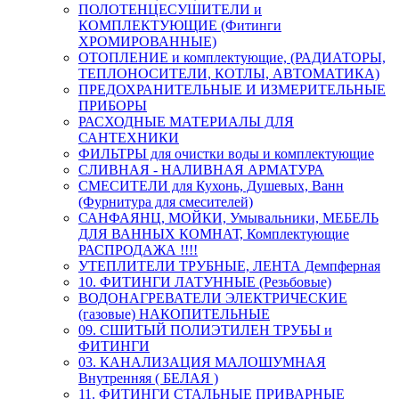
ПОЛОТЕНЦЕСУШИТЕЛИ и
КОМПЛЕКТУЮЩИЕ (Фитинги
ХРОМИРОВАННЫЕ)
ОТОПЛЕНИЕ и комплектующие, (РАДИАТОРЫ,
ТЕПЛОНОСИТЕЛИ, КОТЛЫ, АВТОМАТИКА)
ПРЕДОХРАНИТЕЛЬНЫЕ И ИЗМЕРИТЕЛЬНЫЕ
ПРИБОРЫ
РАСХОДНЫЕ МАТЕРИАЛЫ ДЛЯ
САНТЕХНИКИ
ФИЛЬТРЫ для очистки воды и комплектующие
СЛИВНАЯ - НАЛИВНАЯ АРМАТУРА
СМЕСИТЕЛИ для Кухонь, Душевых, Ванн
(Фурнитура для смесителей)
САНФАЯНЦ, МОЙКИ, Умывальники, МЕБЕЛЬ
ДЛЯ ВАННЫХ КОМНАТ, Комплектующие
РАСПРОДАЖА !!!!
УТЕПЛИТЕЛИ ТРУБНЫЕ, ЛЕНТА Демпферная
10. ФИТИНГИ ЛАТУННЫЕ (Резьбовые)
ВОДОНАГРЕВАТЕЛИ ЭЛЕКТРИЧЕСКИЕ
(газовые) НАКОПИТЕЛЬНЫЕ
09. СШИТЫЙ ПОЛИЭТИЛЕН ТРУБЫ и
ФИТИНГИ
03. КАНАЛИЗАЦИЯ МАЛОШУМНАЯ
Внутренняя ( БЕЛАЯ )
11. ФИТИНГИ СТАЛЬНЫЕ ПРИВАРНЫЕ