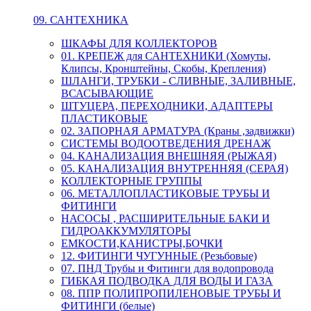
09. САНТЕХНИКА
ШКАФЫ ДЛЯ КОЛЛЕКТОРОВ
01. КРЕПЕЖ для САНТЕХНИКИ (Хомуты,
Клипсы, Кронштейны, Скобы, Крепления)
ШЛАНГИ, ТРУБКИ - СЛИВНЫЕ, ЗАЛИВНЫЕ,
ВСАСЫВАЮЩИЕ
ШТУЦЕРА, ПЕРЕХОДНИКИ, АДАПТЕРЫ
ПЛАСТИКОВЫЕ
02. ЗАПОРНАЯ АРМАТУРА (Краны ,задвижки)
СИСТЕМЫ ВОДООТВЕДЕНИЯ ДРЕНАЖ
04. КАНАЛИЗАЦИЯ ВНЕШНЯЯ (РЫЖАЯ)
05. КАНАЛИЗАЦИЯ ВНУТРЕННЯЯ (СЕРАЯ)
КОЛЛЕКТОРНЫЕ ГРУППЫ
06. МЕТАЛЛОПЛАСТИКОВЫЕ ТРУБЫ И
ФИТИНГИ
НАСОСЫ , РАСШИРИТЕЛЬНЫЕ БАКИ И
ГИДРОАККУМУЛЯТОРЫ
ЕМКОСТИ,КАНИСТРЫ,БОЧКИ
12. ФИТИНГИ ЧУГУННЫЕ (Резьбовые)
07. ПНД Трубы и Фитинги для водопровода
ГИБКАЯ ПОДВОДКА ДЛЯ ВОДЫ И ГАЗА
08. ППР ПОЛИПРОПИЛЕНОВЫЕ ТРУБЫ И
ФИТИНГИ (белые)