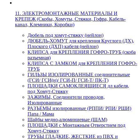
11. ЭЛЕКТРОМОНТАЖНЫЕ МАТЕРИАЛЫ И
КРЕПЕЖ (Скобы, Хомуты, Стяжки, Гофра, Кабель-
канал, Клемники, Коробки)
Дюбель под хомут-стяжку (нейлон)
ДЮБЕЛЬ-ХОМУТ для крепления Круглого (ДХ),
Плоского (ДХП) кабеля (нейлон)
КЛИПСА для КРЕПЛЕНИЯ ГОФРО-ТРУБ (скоба
разъемная)
КЛИПСА С ЗАМКОМ для КРЕПЛЕНИЯ ГОФРО-
ТРУБ
ГИЛЬЗЫ ИЗОЛИРОВАННЫЕ соединительные
(ГСИ/ ГСИ(н)/ ГСИ-П/ ГСИ-Т/ ПК-Т)
ПЛОЩАДКИ САМОКЛЕЯЩИЕСЯ дл кабеля,
под Хомут-Стяжку
ЗАЖИМЫ, Соединители проводов,
Изолированные
РАЗЪЕМЫ изолированные (РППИ/ РПИ/ РШИ)
Папа / Мама
Шайбы медно-алюминиевые (ШАМ)
ПЛОЩАДКИ с Монтажным Отверстием под
Хомут-Стяжку
ТРУБЫ ГЛАДКИЕ, ЖЕСТКИЕ из ПВХ и