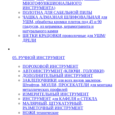
МНОГОФУНКЦИОНАЛЬНОГО
ИНСТРУМЕНТА)
ПОЛОТНА ДЛЯ САБЕЛЬНОЙ ПИЛЫ
ЧАШКА АЛМАЗНАЯ ШЛИФОВАЛЬНАЯ для
УШМ, обработка кромки плиток под 45 и 90
градусов, из керамики, керамогранита и
натурального камня
ЩЕТКИ КРАЦОВКИ проволочные для УШМ/
ДРЕЛИ
05. РУЧНОЙ ИНСТРУМЕНТ
ПОРОХОВОЙ ИНСТРУМЕНТ
АВТОИНСТРУМЕНТ (КЛЮЧИ , ГОЛОВКИ)
ДОПОЛНИТЕЛЬНЫЙ ИНСТРУМЕНТ
ЗАКЛЕПОЧНИКИ для всех видов заклепок,
Штифтов, МОЛЛИ, ПРОСЕКАТЕЛИ для монтажа
металлических профилей
ИЗМЕРИТЕЛЬНЫЙ ИНСТРУМЕНТ
ИНСТРУМЕНТ для КАФЕЛЯ и СТЕКЛА
МАЛЯРНЫЙ, ШТУКАТУРНЫЙ,
РАЗМЕТОЧНЫЙ ИНСТРУМЕНТ
НОЖИ технические