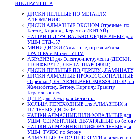
ИНСТРУМЕНТА
ДИСКИ ПИЛЬНЫЕ ПО МЕТАЛЛУ,
АЛЮМИНИЮ
ДИСКИ АЛМАЗНЫЕ ЭКОНОМ Отрезные, по,
Бетону, Кирпичу, Керамике (КИТАЙ)
ЧАШКИ ШЛИФОВАЛЬНО-ОБДИРОЧНЫЕ для
УШМ СТД-157
МИНИ ДИСКИ (Алмазные, отрезные) для
ГРАВЕРА и Мини - УШМ
АБРАЗИВЫ для Электроинструмента (ДИСКИ,
ШЛИФКРУГИ, ЛЕНТА, ШАРОЖКИ)
ДИСКИ ПИЛЬНЫЕ ПО ДЕРЕВУ , ЛАМИНАТУ
ДИСКИ АЛМАЗНЫЕ ПРОФЕССИОНАЛЬНЫЕ
Отрезные (DISTAR/HILBERG/MKSS/CUTOP) по
Железобетону, Бетону, Кирпичу, Граниту,
Керамограниту
ЦЕПИ для Электро и бензопил
КОЛЬЦА ПЕРЕХОДНЫЕ для АЛМАЗНЫХ и
ПИЛЬНЫХ ДИСКОВ
ЧАШКИ АЛМАЗНЫЕ ШЛИФОВАЛЬНЫЕ для
УШМ, СЕГМЕНТНЫЕ ДВУХРЯДНЫЕ по бетону
ЧАШКИ АЛМАЗНЫЕ ШЛИФОВАЛЬНЫЕ для
УШМ, ТУРБО по бетону
АЛМАЗНЫЕ ЗАТОЧНЫЕ КРУГИ для заточки и