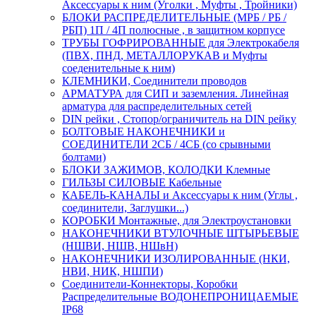
Аксессуары к ним (Уголки , Муфты , Тройники)
БЛОКИ РАСПРЕДЕЛИТЕЛЬНЫЕ (МРБ / РБ /
РБП) 1П / 4П полюсные , в защитном корпусе
ТРУБЫ ГОФРИРОВАННЫЕ для Электрокабеля
(ПВХ, ПНД, МЕТАЛЛОРУКАВ и Муфты
соеденительные к ним)
КЛЕМНИКИ, Соединители проводов
АРМАТУРА для СИП и заземления. Линейная
арматура для распределительных сетей
DIN рейки , Стопор/ограничитель на DIN рейку
БОЛТОВЫЕ НАКОНЕЧНИКИ и
СОЕДИНИТЕЛИ 2СБ / 4СБ (со срывными
болтами)
БЛОКИ ЗАЖИМОВ, КОЛОДКИ Клемные
ГИЛЬЗЫ СИЛОВЫЕ Кабельные
КАБЕЛЬ-КАНАЛЫ и Аксессуары к ним (Углы ,
соединители, Заглушки...)
КОРОБКИ Монтажные, для Электроустановки
НАКОНЕЧНИКИ ВТУЛОЧНЫЕ ШТЫРЬЕВЫЕ
(НШВИ, НШВ, НШвН)
НАКОНЕЧНИКИ ИЗОЛИРОВАННЫЕ (НКИ,
НВИ, НИК, НШПИ)
Соединители-Коннекторы, Коробки
Распределительные ВОДОНЕПРОНИЦАЕМЫЕ
IP68