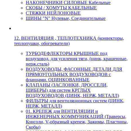
НАКОНЕЧНИКИ СИЛОВЫЕ Кабельные
СКОБЫ / ХОМУТЫ КАБЕЛЬНЫЕ
СТЯЖКИ НЕЙЛОНОВЫЕ
ШИНЫ "N" Нулевые, Соединительные
12. ВЕНТИЛЯЦИЯ , ТЕПЛОТЕХНИКА (конвекторы,
теплопушки, обогреватели)
ТУРБОДЕФЛЕКТОРЫ КРЫШНЫЕ под
воздуховод, для усиления тяги, (цинк, крашенные,
нерж.сталь)
ВОЗДУХОВОДЫ, ФАСОННЫЕ ДЕТАЛИ ДЛЯ
ПРЯМОУГОЛЬНЫХ ВОЗДУХОВОДОВ с
фланцами. ОЦИНКОВАННЫЕ
КЛАПАНЫ (ЗАСЛОНКИ, ДРОССЕЛИ,
ШИБЕРЫ) для систем КРГЛЫХ
ВОЗДУХОВОДОВ (ЦИНК, НЕРЖ, МЕТАЛЛ)
ФИЛЬТРЫ для вентиляционных систем (ЦИНК,
НЕРЖ, МЕТАЛЛ)
01. КРЕПЕЖ для ВЕНТИЛЯЦИИ и
ИНЖЕНЕРНЫХ КОММУНИКАЦИЙ (Траверсы,
Консоли, V-образный крепеж, Зажимы, Пластины,
Скобы)