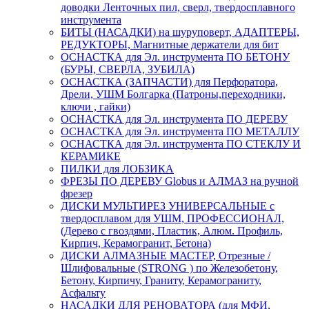
доводки Ленточных пил, сверл, твердосплавного
инструмента
БИТЫ (НАСАДКИ) на шуруповерт, АДАПТЕРЫ,
РЕДУКТОРЫ, Магнитные держатели для бит
ОСНАСТКА для Эл. инструмента ПО БЕТОНУ
(БУРЫ, СВЕРЛА, ЗУБИЛА)
ОСНАСТКА (ЗАПЧАСТИ) для Перфоратора,
Дрели, УШМ Болгарка (Патроны,переходники,
ключи , гайки)
ОСНАСТКА для Эл. инструмента ПО ДЕРЕВУ
ОСНАСТКА для Эл. инструмента ПО МЕТАЛЛУ
ОСНАСТКА для Эл. инструмента ПО СТЕКЛУ И
КЕРАМИКЕ
ПИЛКИ для ЛОБЗИКА
ФРЕЗЫ ПО ДЕРЕВУ Globus и АЛМАЗ на ручной
фрезер
ДИСКИ МУЛЬТИРЕЗ УНИВЕРСАЛЬНЫЕ с
твердосплавом для УШМ, ПРОФЕССИОНАЛ,
(Дерево с гвоздями, Пластик, Алюм. Профиль,
Кирпич, Керамогранит, Бетона)
ДИСКИ АЛМАЗНЫЕ МАСТЕР, Отрезные /
Шлифовальные (STRONG ) по Железобетону,
Бетону, Кирпичу, Граниту, Керамограниту,
Асфальту
НАСАДКИ ДЛЯ РЕНОВАТОРА (для МФИ,