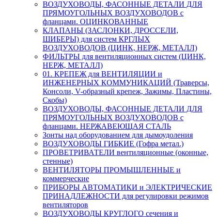
ВОЗДУХОВОДЫ, ФАСОННЫЕ ДЕТАЛИ ДЛЯ
ПРЯМОУГОЛЬНЫХ ВОЗДУХОВОДОВ с
фланцами. ОЦИНКОВАННЫЕ
КЛАПАНЫ (ЗАСЛОНКИ, ДРОССЕЛИ,
ШИБЕРЫ) для систем КРГЛЫХ
ВОЗДУХОВОДОВ (ЦИНК, НЕРЖ, МЕТАЛЛ)
ФИЛЬТРЫ для вентиляционных систем (ЦИНК,
НЕРЖ, МЕТАЛЛ)
01. КРЕПЕЖ для ВЕНТИЛЯЦИИ и
ИНЖЕНЕРНЫХ КОММУНИКАЦИЙ (Траверсы,
Консоли, V-образный крепеж, Зажимы, Пластины,
Скобы)
ВОЗДУХОВОДЫ, ФАСОННЫЕ ДЕТАЛИ ДЛЯ
ПРЯМОУГОЛЬНЫХ ВОЗДУХОВОДОВ с
фланцами. НЕРЖАВЕЮЩАЯ СТАЛЬ
Зонты над оборудованием для дымоудоления
ВОЗДУХОВОДЫ ГИБКИЕ (Гофра метал.)
ПРОВЕТРИВАТЕЛИ вентиляционные (оконные,
стенные)
ВЕНТИЛЯТОРЫ ПРОМЫШЛЕННЫЕ и
коммерческие
ПРИБОРЫ АВТОМАТИКИ и ЭЛЕКТРИЧЕСКИЕ
ПРИНАДЛЕЖНОСТИ для регулировки режимов
вентиляторов
ВОЗДУХОВОДЫ КРУГЛОГО сечения и