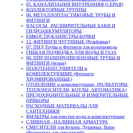
05. КАНАЛИЗАЦИЯ ВНУТРЕННЯЯ (СЕРАЯ)
КОЛЛЕКТОРНЫЕ ГРУППЫ
06. МЕТАЛЛОПЛАСТИКОВЫЕ ТРУБЫ И
ФИТИНГИ
НАСОСЫ , РАСШИРИТЕЛЬНЫЕ БАКИ И
ГИДРОАККУМУЛЯТОРЫ
ЕМКОСТИ,КАНИСТРЫ,БОЧКИ
12. ФИТИНГИ ЧУГУННЫЕ (Резьбовые)
07. ПНД Трубы и Фитинги для водопровода
ГИБКАЯ ПОДВОДКА ДЛЯ ВОДЫ И ГАЗА
08. ППР ПОЛИПРОПИЛЕНОВЫЕ ТРУБЫ И
ФИТИНГИ (белые)
ПОЛОТЕНЦЕСУШИТЕЛИ и
КОМПЛЕКТУЮЩИЕ (Фитинги
ХРОМИРОВАННЫЕ)
ОТОПЛЕНИЕ и комплектующие, (РАДИАТОРЫ,
ТЕПЛОНОСИТЕЛИ, КОТЛЫ, АВТОМАТИКА)
ПРЕДОХРАНИТЕЛЬНЫЕ И ИЗМЕРИТЕЛЬНЫЕ
ПРИБОРЫ
РАСХОДНЫЕ МАТЕРИАЛЫ ДЛЯ
САНТЕХНИКИ
ФИЛЬТРЫ для очистки воды и комплектующие
СЛИВНАЯ - НАЛИВНАЯ АРМАТУРА
СМЕСИТЕЛИ для Кухонь, Душевых, Ванн
(Фурнитура для смесителей)