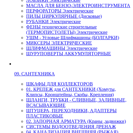
ЛОБЗИКИ Электрические
МАСЛА ДЛЯ БЕНЗО-ЭЛЕКТРОИНСТРУМЕНТА
ПЕРФОРАТОРЫ Электрические
ПИЛЫ ЦИРКУЛЯРНЫЕ (Дисковые)
РУБАНКИ Электрические
ФЕНЫ технические строительные
(ТЕРМОПИСТОЛЕТЫ) Электрические
УШМ - Угловые Шлифмашины (БОЛГАРКИ)
МИКСЕРЫ ЭЛЕКТРИЧЕСКИЕ
ШЛИФМАШИНЫ Электрические
ШУРУПОВЕРТЫ АККУМУЛЯТОРНЫЕ
09. САНТЕХНИКА
ШКАФЫ ДЛЯ КОЛЛЕКТОРОВ
01. КРЕПЕЖ для САНТЕХНИКИ (Хомуты,
Клипсы, Кронштейны, Скобы, Крепления)
ШЛАНГИ, ТРУБКИ - СЛИВНЫЕ, ЗАЛИВНЫЕ,
ВСАСЫВАЮЩИЕ
ШТУЦЕРА, ПЕРЕХОДНИКИ, АДАПТЕРЫ
ПЛАСТИКОВЫЕ
02. ЗАПОРНАЯ АРМАТУРА (Краны ,задвижки)
СИСТЕМЫ ВОДООТВЕДЕНИЯ ДРЕНАЖ
04. КАНАЛИЗАЦИЯ ВНЕШНЯЯ (РЫЖАЯ)