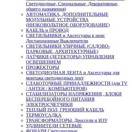
Светодиодные, Специальные, Декоративные,
общего назначения)
АВТОМАТИКА, ДОПОЛНИТЕЛЬНЫЕ
МОДУЛЬНЫЕ УСТРОЙСТВА
(НИЗКОВОЛЬТНОЕ ОБОРУДОВАНИЕ)
КАБЕЛЬ и ПРОВОД
СВЕТИЛЬНИКИ и Аксессуары к ним:
Дистанционные Выключатели
СВЕТИЛЬНИКИ УЛИЧНЫЕ (САДОВО-
ПАРКОВЫЕ, АРХИТЕКТУРНЫЕ)
ДАТЧИКИ (ДЕТЕКТОРЫ) УПРАВЛЕНИЯ
ОСВЕЩЕНИЕМ
ПРОЖЕКТОРЫ
СВЕТОДИОДНАЯ ЛЕНТА и Аксессуары для
монтажа светодиодных лент
СЛАБОТОЧНЫЕ ПРИНАДЛЕЖНОСТИ (для TV
/ АНТЕН / КОМПЬЮТЕРОВ)
СТАБИЛИЗАТОРЫ НАПРЯЖЕНИЯ , БЛОКИ
БЕСПЕРЕБОЙНОГО ПИТАНИЯ
ЭЛЕКТРОСЧЕТЧИКИ
ТЕПЛЫЙ ПОЛ, ГРЕЮЩИЙ КАБЕЛЬ
ТЕРМОУСАДКА
ТРАНСФОРМАТОРЫ, Дроссели и ИЗУ
УДЛИНИТЕЛИ СЕТЕВЫЕ
ФОНАРИ Светодиодные