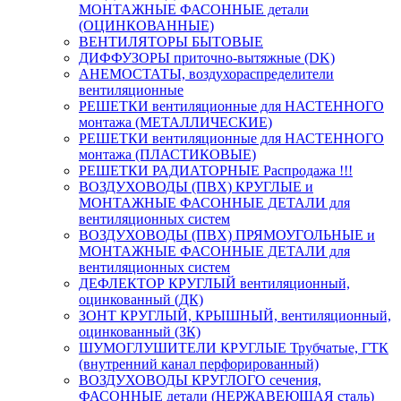
МОНТАЖНЫЕ ФАСОННЫЕ детали
(ОЦИНКОВАННЫЕ)
ВЕНТИЛЯТОРЫ БЫТОВЫЕ
ДИФФУЗОРЫ приточно-вытяжные (DK)
АНЕМОСТАТЫ, воздухораспределители
вентиляционные
РЕШЕТКИ вентиляционные для НАСТЕННОГО
монтажа (МЕТАЛЛИЧЕСКИЕ)
РЕШЕТКИ вентиляционные для НАСТЕННОГО
монтажа (ПЛАСТИКОВЫЕ)
РЕШЕТКИ РАДИАТОРНЫЕ Распродажа !!!
ВОЗДУХОВОДЫ (ПВХ) КРУГЛЫЕ и
МОНТАЖНЫЕ ФАСОННЫЕ ДЕТАЛИ для
вентиляционных систем
ВОЗДУХОВОДЫ (ПВХ) ПРЯМОУГОЛЬНЫЕ и
МОНТАЖНЫЕ ФАСОННЫЕ ДЕТАЛИ для
вентиляционных систем
ДЕФЛЕКТОР КРУГЛЫЙ вентиляционный,
оцинкованный (ДК)
ЗОНТ КРУГЛЫЙ, КРЫШНЫЙ, вентиляционный,
оцинкованный (ЗК)
ШУМОГЛУШИТЕЛИ КРУГЛЫЕ Трубчатые, ГТК
(внутренний канал перфорированный)
ВОЗДУХОВОДЫ КРУГЛОГО сечения,
ФАСОННЫЕ детали (НЕРЖАВЕЮЩАЯ сталь)