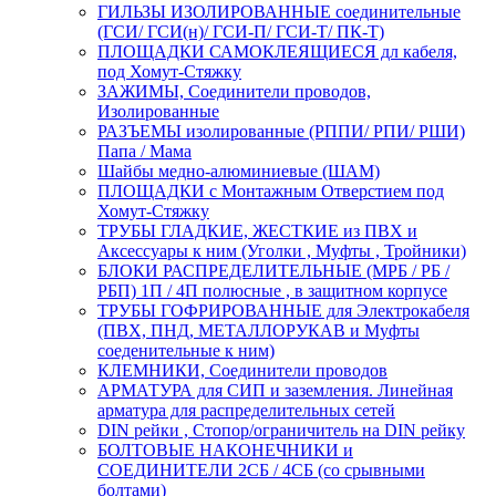
ГИЛЬЗЫ ИЗОЛИРОВАННЫЕ соединительные
(ГСИ/ ГСИ(н)/ ГСИ-П/ ГСИ-Т/ ПК-Т)
ПЛОЩАДКИ САМОКЛЕЯЩИЕСЯ дл кабеля,
под Хомут-Стяжку
ЗАЖИМЫ, Соединители проводов,
Изолированные
РАЗЪЕМЫ изолированные (РППИ/ РПИ/ РШИ)
Папа / Мама
Шайбы медно-алюминиевые (ШАМ)
ПЛОЩАДКИ с Монтажным Отверстием под
Хомут-Стяжку
ТРУБЫ ГЛАДКИЕ, ЖЕСТКИЕ из ПВХ и
Аксессуары к ним (Уголки , Муфты , Тройники)
БЛОКИ РАСПРЕДЕЛИТЕЛЬНЫЕ (МРБ / РБ /
РБП) 1П / 4П полюсные , в защитном корпусе
ТРУБЫ ГОФРИРОВАННЫЕ для Электрокабеля
(ПВХ, ПНД, МЕТАЛЛОРУКАВ и Муфты
соеденительные к ним)
КЛЕМНИКИ, Соединители проводов
АРМАТУРА для СИП и заземления. Линейная
арматура для распределительных сетей
DIN рейки , Стопор/ограничитель на DIN рейку
БОЛТОВЫЕ НАКОНЕЧНИКИ и
СОЕДИНИТЕЛИ 2СБ / 4СБ (со срывными
болтами)