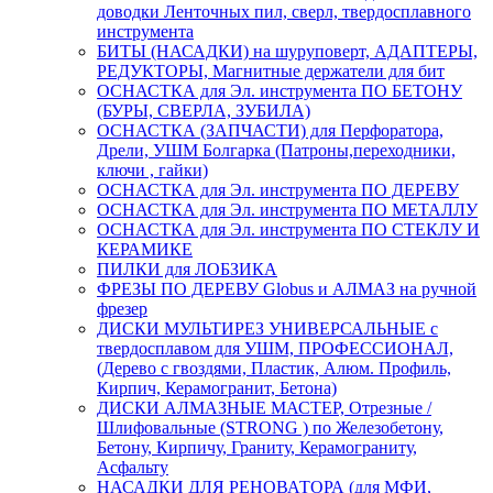
доводки Ленточных пил, сверл, твердосплавного
инструмента
БИТЫ (НАСАДКИ) на шуруповерт, АДАПТЕРЫ,
РЕДУКТОРЫ, Магнитные держатели для бит
ОСНАСТКА для Эл. инструмента ПО БЕТОНУ
(БУРЫ, СВЕРЛА, ЗУБИЛА)
ОСНАСТКА (ЗАПЧАСТИ) для Перфоратора,
Дрели, УШМ Болгарка (Патроны,переходники,
ключи , гайки)
ОСНАСТКА для Эл. инструмента ПО ДЕРЕВУ
ОСНАСТКА для Эл. инструмента ПО МЕТАЛЛУ
ОСНАСТКА для Эл. инструмента ПО СТЕКЛУ И
КЕРАМИКЕ
ПИЛКИ для ЛОБЗИКА
ФРЕЗЫ ПО ДЕРЕВУ Globus и АЛМАЗ на ручной
фрезер
ДИСКИ МУЛЬТИРЕЗ УНИВЕРСАЛЬНЫЕ с
твердосплавом для УШМ, ПРОФЕССИОНАЛ,
(Дерево с гвоздями, Пластик, Алюм. Профиль,
Кирпич, Керамогранит, Бетона)
ДИСКИ АЛМАЗНЫЕ МАСТЕР, Отрезные /
Шлифовальные (STRONG ) по Железобетону,
Бетону, Кирпичу, Граниту, Керамограниту,
Асфальту
НАСАДКИ ДЛЯ РЕНОВАТОРА (для МФИ,