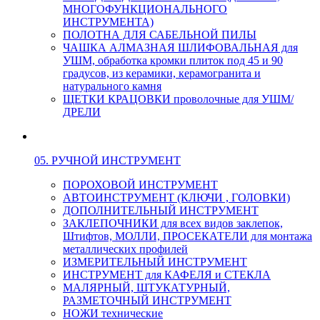
МНОГОФУНКЦИОНАЛЬНОГО
ИНСТРУМЕНТА)
ПОЛОТНА ДЛЯ САБЕЛЬНОЙ ПИЛЫ
ЧАШКА АЛМАЗНАЯ ШЛИФОВАЛЬНАЯ для
УШМ, обработка кромки плиток под 45 и 90
градусов, из керамики, керамогранита и
натурального камня
ЩЕТКИ КРАЦОВКИ проволочные для УШМ/
ДРЕЛИ
05. РУЧНОЙ ИНСТРУМЕНТ
ПОРОХОВОЙ ИНСТРУМЕНТ
АВТОИНСТРУМЕНТ (КЛЮЧИ , ГОЛОВКИ)
ДОПОЛНИТЕЛЬНЫЙ ИНСТРУМЕНТ
ЗАКЛЕПОЧНИКИ для всех видов заклепок,
Штифтов, МОЛЛИ, ПРОСЕКАТЕЛИ для монтажа
металлических профилей
ИЗМЕРИТЕЛЬНЫЙ ИНСТРУМЕНТ
ИНСТРУМЕНТ для КАФЕЛЯ и СТЕКЛА
МАЛЯРНЫЙ, ШТУКАТУРНЫЙ,
РАЗМЕТОЧНЫЙ ИНСТРУМЕНТ
НОЖИ технические