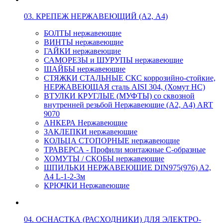
03. КРЕПЕЖ НЕРЖАВЕЮЩИЙ (А2, А4)
БОЛТЫ нержавеющие
ВИНТЫ нержавеющие
ГАЙКИ нержавеющие
САМОРЕЗЫ и ШУРУПЫ нержавеющие
ШАЙБЫ нержавеющие
СТЯЖКИ СТАЛЬНЫЕ СКС коррозийно-стойкие,
НЕРЖАВЕЮЩАЯ сталь AISI 304, (Хомут НС)
ВТУЛКИ КРУГЛЫЕ (МУФТЫ) со сквозной
внутренней резьбой Нержавеющие (А2, А4) ART
9070
АНКЕРА Нержавеющие
ЗАКЛЕПКИ нержавеющие
КОЛЬЦА СТОПОРНЫЕ нержавеющие
ТРАВЕРСА - Профили монтажные С-образные
ХОМУТЫ / СКОБЫ нержавеющие
ШПИЛЬКИ НЕРЖАВЕЮЩИЕ DIN975(976) A2,
А4 L-1-2-3м
КРЮЧКИ Нержавеющие
04. ОСНАСТКА (РАСХОДНИКИ) ДЛЯ ЭЛЕКТРО-