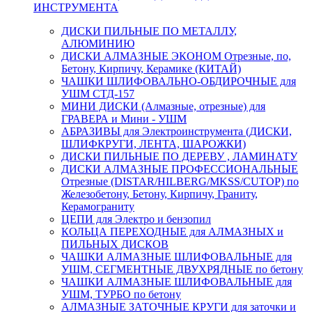
ИНСТРУМЕНТА
ДИСКИ ПИЛЬНЫЕ ПО МЕТАЛЛУ,
АЛЮМИНИЮ
ДИСКИ АЛМАЗНЫЕ ЭКОНОМ Отрезные, по,
Бетону, Кирпичу, Керамике (КИТАЙ)
ЧАШКИ ШЛИФОВАЛЬНО-ОБДИРОЧНЫЕ для
УШМ СТД-157
МИНИ ДИСКИ (Алмазные, отрезные) для
ГРАВЕРА и Мини - УШМ
АБРАЗИВЫ для Электроинструмента (ДИСКИ,
ШЛИФКРУГИ, ЛЕНТА, ШАРОЖКИ)
ДИСКИ ПИЛЬНЫЕ ПО ДЕРЕВУ , ЛАМИНАТУ
ДИСКИ АЛМАЗНЫЕ ПРОФЕССИОНАЛЬНЫЕ
Отрезные (DISTAR/HILBERG/MKSS/CUTOP) по
Железобетону, Бетону, Кирпичу, Граниту,
Керамограниту
ЦЕПИ для Электро и бензопил
КОЛЬЦА ПЕРЕХОДНЫЕ для АЛМАЗНЫХ и
ПИЛЬНЫХ ДИСКОВ
ЧАШКИ АЛМАЗНЫЕ ШЛИФОВАЛЬНЫЕ для
УШМ, СЕГМЕНТНЫЕ ДВУХРЯДНЫЕ по бетону
ЧАШКИ АЛМАЗНЫЕ ШЛИФОВАЛЬНЫЕ для
УШМ, ТУРБО по бетону
АЛМАЗНЫЕ ЗАТОЧНЫЕ КРУГИ для заточки и