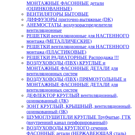
МОНТАЖНЫЕ ФАСОННЫЕ детали
(ОЦИНКОВАННЫЕ)
ВЕНТИЛЯТОРЫ БЫТОВЫЕ
ДИФФУЗОРЫ приточно-вытяжные (DK)
АНЕМОСТАТЫ, воздухораспределители
вентиляционные
РЕШЕТКИ вентиляционные для НАСТЕННОГО
монтажа (МЕТАЛЛИЧЕСКИЕ)
РЕШЕТКИ вентиляционные для НАСТЕННОГО
монтажа (ПЛАСТИКОВЫЕ)
РЕШЕТКИ РАДИАТОРНЫЕ Распродажа !!!
ВОЗДУХОВОДЫ (ПВХ) КРУГЛЫЕ и
МОНТАЖНЫЕ ФАСОННЫЕ ДЕТАЛИ для
вентиляционных систем
ВОЗДУХОВОДЫ (ПВХ) ПРЯМОУГОЛЬНЫЕ и
МОНТАЖНЫЕ ФАСОННЫЕ ДЕТАЛИ для
вентиляционных систем
ДЕФЛЕКТОР КРУГЛЫЙ вентиляционный,
оцинкованный (ДК)
ЗОНТ КРУГЛЫЙ, КРЫШНЫЙ, вентиляционный,
оцинкованный (ЗК)
ШУМОГЛУШИТЕЛИ КРУГЛЫЕ Трубчатые, ГТК
(внутренний канал перфорированный)
ВОЗДУХОВОДЫ КРУГЛОГО сечения,
ФАСОННЫЕ детали (НЕРЖАВЕЮЩАЯ сталь)