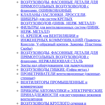
ВОЗДУХОВОДЫ, ФАСОННЫЕ ДЕТАЛИ ДЛЯ
ПРЯМОУГОЛЬНЫХ ВОЗДУХОВОДОВ с
фланцами. ОЦИНКОВАННЫЕ
КЛАПАНЫ (ЗАСЛОНКИ, ДРОССЕЛИ,
ШИБЕРЫ) для систем КРГЛЫХ
ВОЗДУХОВОДОВ (ЦИНК, НЕРЖ, МЕТАЛЛ)
ФИЛЬТРЫ для вентиляционных систем (ЦИНК,
НЕРЖ, МЕТАЛЛ)
01. КРЕПЕЖ для ВЕНТИЛЯЦИИ и
ИНЖЕНЕРНЫХ КОММУНИКАЦИЙ (Траверсы,
Консоли, V-образный крепеж, Зажимы, Пластины,
Скобы)
ВОЗДУХОВОДЫ, ФАСОННЫЕ ДЕТАЛИ ДЛЯ
ПРЯМОУГОЛЬНЫХ ВОЗДУХОВОДОВ с
фланцами. НЕРЖАВЕЮЩАЯ СТАЛЬ
Зонты над оборудованием для дымоудоления
ВОЗДУХОВОДЫ ГИБКИЕ (Гофра метал.)
ПРОВЕТРИВАТЕЛИ вентиляционные (оконные,
стенные)
ВЕНТИЛЯТОРЫ ПРОМЫШЛЕННЫЕ и
коммерческие
ПРИБОРЫ АВТОМАТИКИ и ЭЛЕКТРИЧЕСКИЕ
ПРИНАДЛЕЖНОСТИ для регулировки режимов
вентиляторов
ВОЗДУХОВОДЫ КРУГЛОГО сечения и