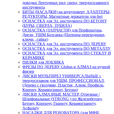
доводки Ленточных пил, сверл, твердосплавного
инструмента
БИТЫ (НАСАДКИ) на шуруповерт, АДАПТЕРЫ,
РЕДУКТОРЫ, Магнитные держатели для бит
ОСНАСТКА для Эл. инструмента ПО БЕТОНУ
(БУРЫ, СВЕРЛА, ЗУБИЛА)
ОСНАСТКА (ЗАПЧАСТИ) для Перфоратора,
Дрели, УШМ Болгарка (Патроны,переходники,
ключи , гайки)
ОСНАСТКА для Эл. инструмента ПО ДЕРЕВУ
ОСНАСТКА для Эл. инструмента ПО МЕТАЛЛУ
ОСНАСТКА для Эл. инструмента ПО СТЕКЛУ И
КЕРАМИКЕ
ПИЛКИ для ЛОБЗИКА
ФРЕЗЫ ПО ДЕРЕВУ Globus и АЛМАЗ на ручной
фрезер
ДИСКИ МУЛЬТИРЕЗ УНИВЕРСАЛЬНЫЕ с
твердосплавом для УШМ, ПРОФЕССИОНАЛ,
(Дерево с гвоздями, Пластик, Алюм. Профиль,
Кирпич, Керамогранит, Бетона)
ДИСКИ АЛМАЗНЫЕ МАСТЕР, Отрезные /
Шлифовальные (STRONG ) по Железобетону,
Бетону, Кирпичу, Граниту, Керамограниту,
Асфальту
НАСАДКИ ДЛЯ РЕНОВАТОРА (для МФИ,