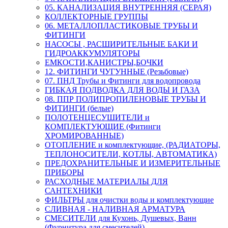
05. КАНАЛИЗАЦИЯ ВНУТРЕННЯЯ (СЕРАЯ)
КОЛЛЕКТОРНЫЕ ГРУППЫ
06. МЕТАЛЛОПЛАСТИКОВЫЕ ТРУБЫ И
ФИТИНГИ
НАСОСЫ , РАСШИРИТЕЛЬНЫЕ БАКИ И
ГИДРОАККУМУЛЯТОРЫ
ЕМКОСТИ,КАНИСТРЫ,БОЧКИ
12. ФИТИНГИ ЧУГУННЫЕ (Резьбовые)
07. ПНД Трубы и Фитинги для водопровода
ГИБКАЯ ПОДВОДКА ДЛЯ ВОДЫ И ГАЗА
08. ППР ПОЛИПРОПИЛЕНОВЫЕ ТРУБЫ И
ФИТИНГИ (белые)
ПОЛОТЕНЦЕСУШИТЕЛИ и
КОМПЛЕКТУЮЩИЕ (Фитинги
ХРОМИРОВАННЫЕ)
ОТОПЛЕНИЕ и комплектующие, (РАДИАТОРЫ,
ТЕПЛОНОСИТЕЛИ, КОТЛЫ, АВТОМАТИКА)
ПРЕДОХРАНИТЕЛЬНЫЕ И ИЗМЕРИТЕЛЬНЫЕ
ПРИБОРЫ
РАСХОДНЫЕ МАТЕРИАЛЫ ДЛЯ
САНТЕХНИКИ
ФИЛЬТРЫ для очистки воды и комплектующие
СЛИВНАЯ - НАЛИВНАЯ АРМАТУРА
СМЕСИТЕЛИ для Кухонь, Душевых, Ванн
(Фурнитура для смесителей)