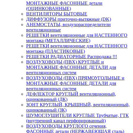
МОНТАЖНЫЕ ФАСОННЫЕ детали
(ОЦИНКОВАННЫЕ)
ВЕНТИЛЯТОРЫ БЫТОВЫЕ
ДИФФУЗОРЫ приточно-вытяжные (DK)
АНЕМОСТАТЫ, воздухораспределители
вентиляционные
РЕШЕТКИ вентиляционные для НАСТЕННОГО
монтажа (МЕТАЛЛИЧЕСКИЕ)
РЕШЕТКИ вентиляционные для НАСТЕННОГО
монтажа (ПЛАСТИКОВЫЕ)
РЕШЕТКИ РАДИАТОРНЫЕ Распродажа !!!
ВОЗДУХОВОДЫ (ПВХ) КРУГЛЫЕ и
МОНТАЖНЫЕ ФАСОННЫЕ ДЕТАЛИ для
вентиляционных систем
ВОЗДУХОВОДЫ (ПВХ) ПРЯМОУГОЛЬНЫЕ и
МОНТАЖНЫЕ ФАСОННЫЕ ДЕТАЛИ для
вентиляционных систем
ДЕФЛЕКТОР КРУГЛЫЙ вентиляционный,
оцинкованный (ДК)
ЗОНТ КРУГЛЫЙ, КРЫШНЫЙ, вентиляционный,
оцинкованный (ЗК)
ШУМОГЛУШИТЕЛИ КРУГЛЫЕ Трубчатые, ГТК
(внутренний канал перфорированный)
ВОЗДУХОВОДЫ КРУГЛОГО сечения,
ФАСОННЫЕ детали (НЕРЖАВЕЮЩАЯ сталь)