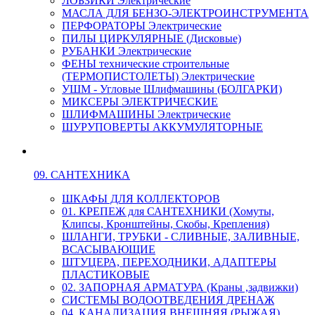
ЛОБЗИКИ Электрические
МАСЛА ДЛЯ БЕНЗО-ЭЛЕКТРОИНСТРУМЕНТА
ПЕРФОРАТОРЫ Электрические
ПИЛЫ ЦИРКУЛЯРНЫЕ (Дисковые)
РУБАНКИ Электрические
ФЕНЫ технические строительные
(ТЕРМОПИСТОЛЕТЫ) Электрические
УШМ - Угловые Шлифмашины (БОЛГАРКИ)
МИКСЕРЫ ЭЛЕКТРИЧЕСКИЕ
ШЛИФМАШИНЫ Электрические
ШУРУПОВЕРТЫ АККУМУЛЯТОРНЫЕ
09. САНТЕХНИКА
ШКАФЫ ДЛЯ КОЛЛЕКТОРОВ
01. КРЕПЕЖ для САНТЕХНИКИ (Хомуты,
Клипсы, Кронштейны, Скобы, Крепления)
ШЛАНГИ, ТРУБКИ - СЛИВНЫЕ, ЗАЛИВНЫЕ,
ВСАСЫВАЮЩИЕ
ШТУЦЕРА, ПЕРЕХОДНИКИ, АДАПТЕРЫ
ПЛАСТИКОВЫЕ
02. ЗАПОРНАЯ АРМАТУРА (Краны ,задвижки)
СИСТЕМЫ ВОДООТВЕДЕНИЯ ДРЕНАЖ
04. КАНАЛИЗАЦИЯ ВНЕШНЯЯ (РЫЖАЯ)