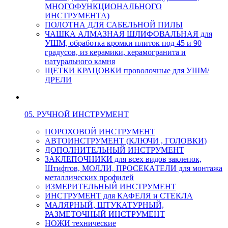
МНОГОФУНКЦИОНАЛЬНОГО
ИНСТРУМЕНТА)
ПОЛОТНА ДЛЯ САБЕЛЬНОЙ ПИЛЫ
ЧАШКА АЛМАЗНАЯ ШЛИФОВАЛЬНАЯ для
УШМ, обработка кромки плиток под 45 и 90
градусов, из керамики, керамогранита и
натурального камня
ЩЕТКИ КРАЦОВКИ проволочные для УШМ/
ДРЕЛИ
05. РУЧНОЙ ИНСТРУМЕНТ
ПОРОХОВОЙ ИНСТРУМЕНТ
АВТОИНСТРУМЕНТ (КЛЮЧИ , ГОЛОВКИ)
ДОПОЛНИТЕЛЬНЫЙ ИНСТРУМЕНТ
ЗАКЛЕПОЧНИКИ для всех видов заклепок,
Штифтов, МОЛЛИ, ПРОСЕКАТЕЛИ для монтажа
металлических профилей
ИЗМЕРИТЕЛЬНЫЙ ИНСТРУМЕНТ
ИНСТРУМЕНТ для КАФЕЛЯ и СТЕКЛА
МАЛЯРНЫЙ, ШТУКАТУРНЫЙ,
РАЗМЕТОЧНЫЙ ИНСТРУМЕНТ
НОЖИ технические