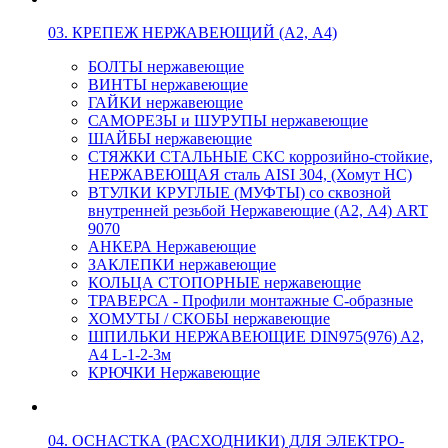
03. КРЕПЕЖ НЕРЖАВЕЮЩИЙ (А2, А4)
БОЛТЫ нержавеющие
ВИНТЫ нержавеющие
ГАЙКИ нержавеющие
САМОРЕЗЫ и ШУРУПЫ нержавеющие
ШАЙБЫ нержавеющие
СТЯЖКИ СТАЛЬНЫЕ СКС коррозийно-стойкие,
НЕРЖАВЕЮЩАЯ сталь AISI 304, (Хомут НС)
ВТУЛКИ КРУГЛЫЕ (МУФТЫ) со сквозной
внутренней резьбой Нержавеющие (А2, А4) ART
9070
АНКЕРА Нержавеющие
ЗАКЛЕПКИ нержавеющие
КОЛЬЦА СТОПОРНЫЕ нержавеющие
ТРАВЕРСА - Профили монтажные С-образные
ХОМУТЫ / СКОБЫ нержавеющие
ШПИЛЬКИ НЕРЖАВЕЮЩИЕ DIN975(976) A2,
А4 L-1-2-3м
КРЮЧКИ Нержавеющие
04. ОСНАСТКА (РАСХОДНИКИ) ДЛЯ ЭЛЕКТРО-