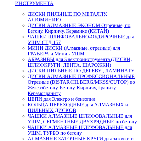
ИНСТРУМЕНТА
ДИСКИ ПИЛЬНЫЕ ПО МЕТАЛЛУ,
АЛЮМИНИЮ
ДИСКИ АЛМАЗНЫЕ ЭКОНОМ Отрезные, по,
Бетону, Кирпичу, Керамике (КИТАЙ)
ЧАШКИ ШЛИФОВАЛЬНО-ОБДИРОЧНЫЕ для
УШМ СТД-157
МИНИ ДИСКИ (Алмазные, отрезные) для
ГРАВЕРА и Мини - УШМ
АБРАЗИВЫ для Электроинструмента (ДИСКИ,
ШЛИФКРУГИ, ЛЕНТА, ШАРОЖКИ)
ДИСКИ ПИЛЬНЫЕ ПО ДЕРЕВУ , ЛАМИНАТУ
ДИСКИ АЛМАЗНЫЕ ПРОФЕССИОНАЛЬНЫЕ
Отрезные (DISTAR/HILBERG/MKSS/CUTOP) по
Железобетону, Бетону, Кирпичу, Граниту,
Керамограниту
ЦЕПИ для Электро и бензопил
КОЛЬЦА ПЕРЕХОДНЫЕ для АЛМАЗНЫХ и
ПИЛЬНЫХ ДИСКОВ
ЧАШКИ АЛМАЗНЫЕ ШЛИФОВАЛЬНЫЕ для
УШМ, СЕГМЕНТНЫЕ ДВУХРЯДНЫЕ по бетону
ЧАШКИ АЛМАЗНЫЕ ШЛИФОВАЛЬНЫЕ для
УШМ, ТУРБО по бетону
АЛМАЗНЫЕ ЗАТОЧНЫЕ КРУГИ для заточки и