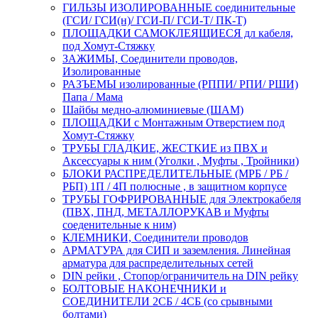
ГИЛЬЗЫ ИЗОЛИРОВАННЫЕ соединительные
(ГСИ/ ГСИ(н)/ ГСИ-П/ ГСИ-Т/ ПК-Т)
ПЛОЩАДКИ САМОКЛЕЯЩИЕСЯ дл кабеля,
под Хомут-Стяжку
ЗАЖИМЫ, Соединители проводов,
Изолированные
РАЗЪЕМЫ изолированные (РППИ/ РПИ/ РШИ)
Папа / Мама
Шайбы медно-алюминиевые (ШАМ)
ПЛОЩАДКИ с Монтажным Отверстием под
Хомут-Стяжку
ТРУБЫ ГЛАДКИЕ, ЖЕСТКИЕ из ПВХ и
Аксессуары к ним (Уголки , Муфты , Тройники)
БЛОКИ РАСПРЕДЕЛИТЕЛЬНЫЕ (МРБ / РБ /
РБП) 1П / 4П полюсные , в защитном корпусе
ТРУБЫ ГОФРИРОВАННЫЕ для Электрокабеля
(ПВХ, ПНД, МЕТАЛЛОРУКАВ и Муфты
соеденительные к ним)
КЛЕМНИКИ, Соединители проводов
АРМАТУРА для СИП и заземления. Линейная
арматура для распределительных сетей
DIN рейки , Стопор/ограничитель на DIN рейку
БОЛТОВЫЕ НАКОНЕЧНИКИ и
СОЕДИНИТЕЛИ 2СБ / 4СБ (со срывными
болтами)