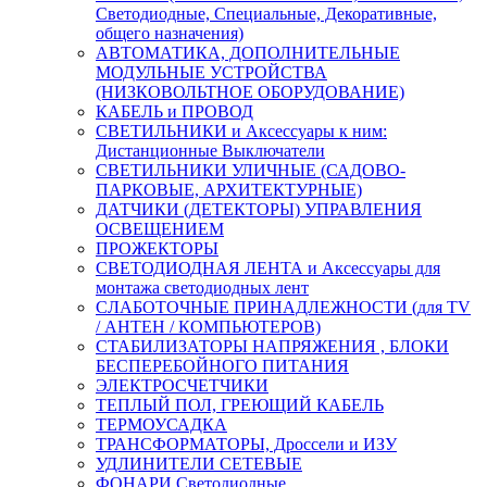
Светодиодные, Специальные, Декоративные,
общего назначения)
АВТОМАТИКА, ДОПОЛНИТЕЛЬНЫЕ
МОДУЛЬНЫЕ УСТРОЙСТВА
(НИЗКОВОЛЬТНОЕ ОБОРУДОВАНИЕ)
КАБЕЛЬ и ПРОВОД
СВЕТИЛЬНИКИ и Аксессуары к ним:
Дистанционные Выключатели
СВЕТИЛЬНИКИ УЛИЧНЫЕ (САДОВО-
ПАРКОВЫЕ, АРХИТЕКТУРНЫЕ)
ДАТЧИКИ (ДЕТЕКТОРЫ) УПРАВЛЕНИЯ
ОСВЕЩЕНИЕМ
ПРОЖЕКТОРЫ
СВЕТОДИОДНАЯ ЛЕНТА и Аксессуары для
монтажа светодиодных лент
СЛАБОТОЧНЫЕ ПРИНАДЛЕЖНОСТИ (для TV
/ АНТЕН / КОМПЬЮТЕРОВ)
СТАБИЛИЗАТОРЫ НАПРЯЖЕНИЯ , БЛОКИ
БЕСПЕРЕБОЙНОГО ПИТАНИЯ
ЭЛЕКТРОСЧЕТЧИКИ
ТЕПЛЫЙ ПОЛ, ГРЕЮЩИЙ КАБЕЛЬ
ТЕРМОУСАДКА
ТРАНСФОРМАТОРЫ, Дроссели и ИЗУ
УДЛИНИТЕЛИ СЕТЕВЫЕ
ФОНАРИ Светодиодные