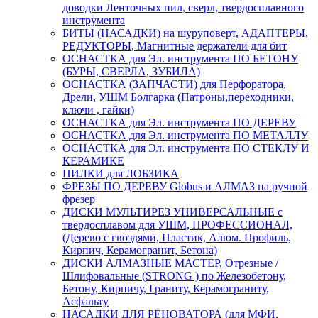
доводки Ленточных пил, сверл, твердосплавного
инструмента
БИТЫ (НАСАДКИ) на шуруповерт, АДАПТЕРЫ,
РЕДУКТОРЫ, Магнитные держатели для бит
ОСНАСТКА для Эл. инструмента ПО БЕТОНУ
(БУРЫ, СВЕРЛА, ЗУБИЛА)
ОСНАСТКА (ЗАПЧАСТИ) для Перфоратора,
Дрели, УШМ Болгарка (Патроны,переходники,
ключи , гайки)
ОСНАСТКА для Эл. инструмента ПО ДЕРЕВУ
ОСНАСТКА для Эл. инструмента ПО МЕТАЛЛУ
ОСНАСТКА для Эл. инструмента ПО СТЕКЛУ И
КЕРАМИКЕ
ПИЛКИ для ЛОБЗИКА
ФРЕЗЫ ПО ДЕРЕВУ Globus и АЛМАЗ на ручной
фрезер
ДИСКИ МУЛЬТИРЕЗ УНИВЕРСАЛЬНЫЕ с
твердосплавом для УШМ, ПРОФЕССИОНАЛ,
(Дерево с гвоздями, Пластик, Алюм. Профиль,
Кирпич, Керамогранит, Бетона)
ДИСКИ АЛМАЗНЫЕ МАСТЕР, Отрезные /
Шлифовальные (STRONG ) по Железобетону,
Бетону, Кирпичу, Граниту, Керамограниту,
Асфальту
НАСАДКИ ДЛЯ РЕНОВАТОРА (для МФИ,