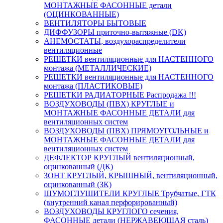
МОНТАЖНЫЕ ФАСОННЫЕ детали
(ОЦИНКОВАННЫЕ)
ВЕНТИЛЯТОРЫ БЫТОВЫЕ
ДИФФУЗОРЫ приточно-вытяжные (DK)
АНЕМОСТАТЫ, воздухораспределители
вентиляционные
РЕШЕТКИ вентиляционные для НАСТЕННОГО
монтажа (МЕТАЛЛИЧЕСКИЕ)
РЕШЕТКИ вентиляционные для НАСТЕННОГО
монтажа (ПЛАСТИКОВЫЕ)
РЕШЕТКИ РАДИАТОРНЫЕ Распродажа !!!
ВОЗДУХОВОДЫ (ПВХ) КРУГЛЫЕ и
МОНТАЖНЫЕ ФАСОННЫЕ ДЕТАЛИ для
вентиляционных систем
ВОЗДУХОВОДЫ (ПВХ) ПРЯМОУГОЛЬНЫЕ и
МОНТАЖНЫЕ ФАСОННЫЕ ДЕТАЛИ для
вентиляционных систем
ДЕФЛЕКТОР КРУГЛЫЙ вентиляционный,
оцинкованный (ДК)
ЗОНТ КРУГЛЫЙ, КРЫШНЫЙ, вентиляционный,
оцинкованный (ЗК)
ШУМОГЛУШИТЕЛИ КРУГЛЫЕ Трубчатые, ГТК
(внутренний канал перфорированный)
ВОЗДУХОВОДЫ КРУГЛОГО сечения,
ФАСОННЫЕ детали (НЕРЖАВЕЮЩАЯ сталь)