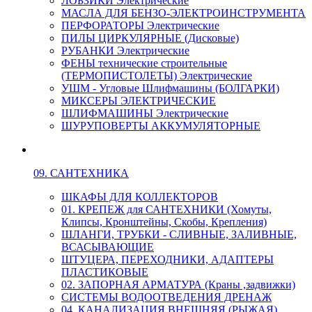
ЛОБЗИКИ Электрические
МАСЛА ДЛЯ БЕНЗО-ЭЛЕКТРОИНСТРУМЕНТА
ПЕРФОРАТОРЫ Электрические
ПИЛЫ ЦИРКУЛЯРНЫЕ (Дисковые)
РУБАНКИ Электрические
ФЕНЫ технические строительные
(ТЕРМОПИСТОЛЕТЫ) Электрические
УШМ - Угловые Шлифмашины (БОЛГАРКИ)
МИКСЕРЫ ЭЛЕКТРИЧЕСКИЕ
ШЛИФМАШИНЫ Электрические
ШУРУПОВЕРТЫ АККУМУЛЯТОРНЫЕ
09. САНТЕХНИКА
ШКАФЫ ДЛЯ КОЛЛЕКТОРОВ
01. КРЕПЕЖ для САНТЕХНИКИ (Хомуты,
Клипсы, Кронштейны, Скобы, Крепления)
ШЛАНГИ, ТРУБКИ - СЛИВНЫЕ, ЗАЛИВНЫЕ,
ВСАСЫВАЮЩИЕ
ШТУЦЕРА, ПЕРЕХОДНИКИ, АДАПТЕРЫ
ПЛАСТИКОВЫЕ
02. ЗАПОРНАЯ АРМАТУРА (Краны ,задвижки)
СИСТЕМЫ ВОДООТВЕДЕНИЯ ДРЕНАЖ
04. КАНАЛИЗАЦИЯ ВНЕШНЯЯ (РЫЖАЯ)