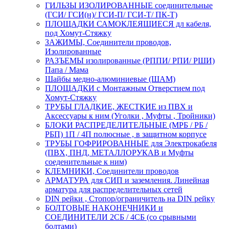
ГИЛЬЗЫ ИЗОЛИРОВАННЫЕ соединительные
(ГСИ/ ГСИ(н)/ ГСИ-П/ ГСИ-Т/ ПК-Т)
ПЛОЩАДКИ САМОКЛЕЯЩИЕСЯ дл кабеля,
под Хомут-Стяжку
ЗАЖИМЫ, Соединители проводов,
Изолированные
РАЗЪЕМЫ изолированные (РППИ/ РПИ/ РШИ)
Папа / Мама
Шайбы медно-алюминиевые (ШАМ)
ПЛОЩАДКИ с Монтажным Отверстием под
Хомут-Стяжку
ТРУБЫ ГЛАДКИЕ, ЖЕСТКИЕ из ПВХ и
Аксессуары к ним (Уголки , Муфты , Тройники)
БЛОКИ РАСПРЕДЕЛИТЕЛЬНЫЕ (МРБ / РБ /
РБП) 1П / 4П полюсные , в защитном корпусе
ТРУБЫ ГОФРИРОВАННЫЕ для Электрокабеля
(ПВХ, ПНД, МЕТАЛЛОРУКАВ и Муфты
соеденительные к ним)
КЛЕМНИКИ, Соединители проводов
АРМАТУРА для СИП и заземления. Линейная
арматура для распределительных сетей
DIN рейки , Стопор/ограничитель на DIN рейку
БОЛТОВЫЕ НАКОНЕЧНИКИ и
СОЕДИНИТЕЛИ 2СБ / 4СБ (со срывными
болтами)