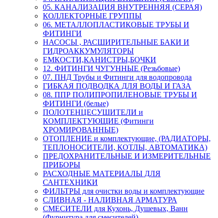
05. КАНАЛИЗАЦИЯ ВНУТРЕННЯЯ (СЕРАЯ)
КОЛЛЕКТОРНЫЕ ГРУППЫ
06. МЕТАЛЛОПЛАСТИКОВЫЕ ТРУБЫ И
ФИТИНГИ
НАСОСЫ , РАСШИРИТЕЛЬНЫЕ БАКИ И
ГИДРОАККУМУЛЯТОРЫ
ЕМКОСТИ,КАНИСТРЫ,БОЧКИ
12. ФИТИНГИ ЧУГУННЫЕ (Резьбовые)
07. ПНД Трубы и Фитинги для водопровода
ГИБКАЯ ПОДВОДКА ДЛЯ ВОДЫ И ГАЗА
08. ППР ПОЛИПРОПИЛЕНОВЫЕ ТРУБЫ И
ФИТИНГИ (белые)
ПОЛОТЕНЦЕСУШИТЕЛИ и
КОМПЛЕКТУЮЩИЕ (Фитинги
ХРОМИРОВАННЫЕ)
ОТОПЛЕНИЕ и комплектующие, (РАДИАТОРЫ,
ТЕПЛОНОСИТЕЛИ, КОТЛЫ, АВТОМАТИКА)
ПРЕДОХРАНИТЕЛЬНЫЕ И ИЗМЕРИТЕЛЬНЫЕ
ПРИБОРЫ
РАСХОДНЫЕ МАТЕРИАЛЫ ДЛЯ
САНТЕХНИКИ
ФИЛЬТРЫ для очистки воды и комплектующие
СЛИВНАЯ - НАЛИВНАЯ АРМАТУРА
СМЕСИТЕЛИ для Кухонь, Душевых, Ванн
(Фурнитура для смесителей)