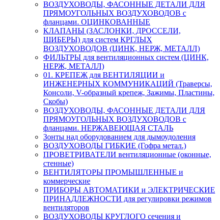
ВОЗДУХОВОДЫ, ФАСОННЫЕ ДЕТАЛИ ДЛЯ
ПРЯМОУГОЛЬНЫХ ВОЗДУХОВОДОВ с
фланцами. ОЦИНКОВАННЫЕ
КЛАПАНЫ (ЗАСЛОНКИ, ДРОССЕЛИ,
ШИБЕРЫ) для систем КРГЛЫХ
ВОЗДУХОВОДОВ (ЦИНК, НЕРЖ, МЕТАЛЛ)
ФИЛЬТРЫ для вентиляционных систем (ЦИНК,
НЕРЖ, МЕТАЛЛ)
01. КРЕПЕЖ для ВЕНТИЛЯЦИИ и
ИНЖЕНЕРНЫХ КОММУНИКАЦИЙ (Траверсы,
Консоли, V-образный крепеж, Зажимы, Пластины,
Скобы)
ВОЗДУХОВОДЫ, ФАСОННЫЕ ДЕТАЛИ ДЛЯ
ПРЯМОУГОЛЬНЫХ ВОЗДУХОВОДОВ с
фланцами. НЕРЖАВЕЮЩАЯ СТАЛЬ
Зонты над оборудованием для дымоудоления
ВОЗДУХОВОДЫ ГИБКИЕ (Гофра метал.)
ПРОВЕТРИВАТЕЛИ вентиляционные (оконные,
стенные)
ВЕНТИЛЯТОРЫ ПРОМЫШЛЕННЫЕ и
коммерческие
ПРИБОРЫ АВТОМАТИКИ и ЭЛЕКТРИЧЕСКИЕ
ПРИНАДЛЕЖНОСТИ для регулировки режимов
вентиляторов
ВОЗДУХОВОДЫ КРУГЛОГО сечения и