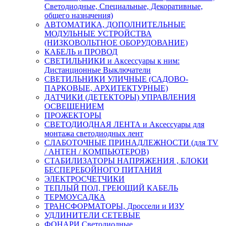
Светодиодные, Специальные, Декоративные,
общего назначения)
АВТОМАТИКА, ДОПОЛНИТЕЛЬНЫЕ
МОДУЛЬНЫЕ УСТРОЙСТВА
(НИЗКОВОЛЬТНОЕ ОБОРУДОВАНИЕ)
КАБЕЛЬ и ПРОВОД
СВЕТИЛЬНИКИ и Аксессуары к ним:
Дистанционные Выключатели
СВЕТИЛЬНИКИ УЛИЧНЫЕ (САДОВО-
ПАРКОВЫЕ, АРХИТЕКТУРНЫЕ)
ДАТЧИКИ (ДЕТЕКТОРЫ) УПРАВЛЕНИЯ
ОСВЕЩЕНИЕМ
ПРОЖЕКТОРЫ
СВЕТОДИОДНАЯ ЛЕНТА и Аксессуары для
монтажа светодиодных лент
СЛАБОТОЧНЫЕ ПРИНАДЛЕЖНОСТИ (для TV
/ АНТЕН / КОМПЬЮТЕРОВ)
СТАБИЛИЗАТОРЫ НАПРЯЖЕНИЯ , БЛОКИ
БЕСПЕРЕБОЙНОГО ПИТАНИЯ
ЭЛЕКТРОСЧЕТЧИКИ
ТЕПЛЫЙ ПОЛ, ГРЕЮЩИЙ КАБЕЛЬ
ТЕРМОУСАДКА
ТРАНСФОРМАТОРЫ, Дроссели и ИЗУ
УДЛИНИТЕЛИ СЕТЕВЫЕ
ФОНАРИ Светодиодные