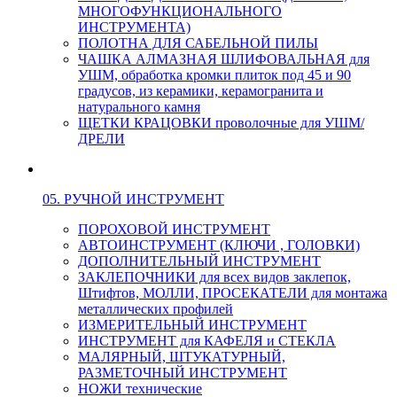
МНОГОФУНКЦИОНАЛЬНОГО
ИНСТРУМЕНТА)
ПОЛОТНА ДЛЯ САБЕЛЬНОЙ ПИЛЫ
ЧАШКА АЛМАЗНАЯ ШЛИФОВАЛЬНАЯ для
УШМ, обработка кромки плиток под 45 и 90
градусов, из керамики, керамогранита и
натурального камня
ЩЕТКИ КРАЦОВКИ проволочные для УШМ/
ДРЕЛИ
05. РУЧНОЙ ИНСТРУМЕНТ
ПОРОХОВОЙ ИНСТРУМЕНТ
АВТОИНСТРУМЕНТ (КЛЮЧИ , ГОЛОВКИ)
ДОПОЛНИТЕЛЬНЫЙ ИНСТРУМЕНТ
ЗАКЛЕПОЧНИКИ для всех видов заклепок,
Штифтов, МОЛЛИ, ПРОСЕКАТЕЛИ для монтажа
металлических профилей
ИЗМЕРИТЕЛЬНЫЙ ИНСТРУМЕНТ
ИНСТРУМЕНТ для КАФЕЛЯ и СТЕКЛА
МАЛЯРНЫЙ, ШТУКАТУРНЫЙ,
РАЗМЕТОЧНЫЙ ИНСТРУМЕНТ
НОЖИ технические