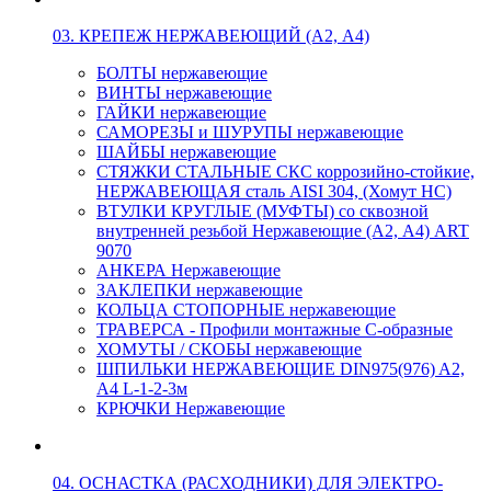
03. КРЕПЕЖ НЕРЖАВЕЮЩИЙ (А2, А4)
БОЛТЫ нержавеющие
ВИНТЫ нержавеющие
ГАЙКИ нержавеющие
САМОРЕЗЫ и ШУРУПЫ нержавеющие
ШАЙБЫ нержавеющие
СТЯЖКИ СТАЛЬНЫЕ СКС коррозийно-стойкие,
НЕРЖАВЕЮЩАЯ сталь AISI 304, (Хомут НС)
ВТУЛКИ КРУГЛЫЕ (МУФТЫ) со сквозной
внутренней резьбой Нержавеющие (А2, А4) ART
9070
АНКЕРА Нержавеющие
ЗАКЛЕПКИ нержавеющие
КОЛЬЦА СТОПОРНЫЕ нержавеющие
ТРАВЕРСА - Профили монтажные С-образные
ХОМУТЫ / СКОБЫ нержавеющие
ШПИЛЬКИ НЕРЖАВЕЮЩИЕ DIN975(976) A2,
А4 L-1-2-3м
КРЮЧКИ Нержавеющие
04. ОСНАСТКА (РАСХОДНИКИ) ДЛЯ ЭЛЕКТРО-