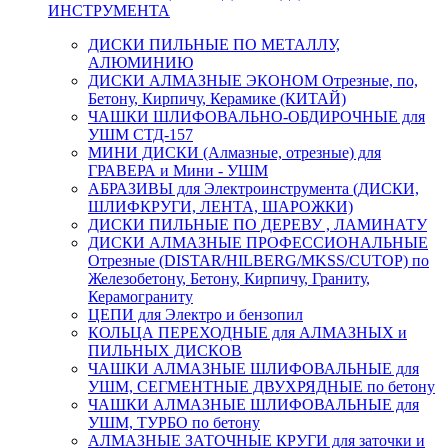
ИНСТРУМЕНТА
ДИСКИ ПИЛЬНЫЕ ПО МЕТАЛЛУ,
АЛЮМИНИЮ
ДИСКИ АЛМАЗНЫЕ ЭКОНОМ Отрезные, по,
Бетону, Кирпичу, Керамике (КИТАЙ)
ЧАШКИ ШЛИФОВАЛЬНО-ОБДИРОЧНЫЕ для
УШМ СТД-157
МИНИ ДИСКИ (Алмазные, отрезные) для
ГРАВЕРА и Мини - УШМ
АБРАЗИВЫ для Электроинструмента (ДИСКИ,
ШЛИФКРУГИ, ЛЕНТА, ШАРОЖКИ)
ДИСКИ ПИЛЬНЫЕ ПО ДЕРЕВУ , ЛАМИНАТУ
ДИСКИ АЛМАЗНЫЕ ПРОФЕССИОНАЛЬНЫЕ
Отрезные (DISTAR/HILBERG/MKSS/CUTOP) по
Железобетону, Бетону, Кирпичу, Граниту,
Керамограниту
ЦЕПИ для Электро и бензопил
КОЛЬЦА ПЕРЕХОДНЫЕ для АЛМАЗНЫХ и
ПИЛЬНЫХ ДИСКОВ
ЧАШКИ АЛМАЗНЫЕ ШЛИФОВАЛЬНЫЕ для
УШМ, СЕГМЕНТНЫЕ ДВУХРЯДНЫЕ по бетону
ЧАШКИ АЛМАЗНЫЕ ШЛИФОВАЛЬНЫЕ для
УШМ, ТУРБО по бетону
АЛМАЗНЫЕ ЗАТОЧНЫЕ КРУГИ для заточки и