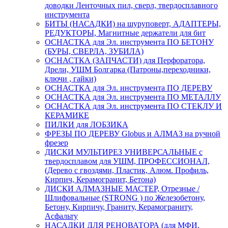
доводки Ленточных пил, сверл, твердосплавного
инструмента
БИТЫ (НАСАДКИ) на шуруповерт, АДАПТЕРЫ,
РЕДУКТОРЫ, Магнитные держатели для бит
ОСНАСТКА для Эл. инструмента ПО БЕТОНУ
(БУРЫ, СВЕРЛА, ЗУБИЛА)
ОСНАСТКА (ЗАПЧАСТИ) для Перфоратора,
Дрели, УШМ Болгарка (Патроны,переходники,
ключи , гайки)
ОСНАСТКА для Эл. инструмента ПО ДЕРЕВУ
ОСНАСТКА для Эл. инструмента ПО МЕТАЛЛУ
ОСНАСТКА для Эл. инструмента ПО СТЕКЛУ И
КЕРАМИКЕ
ПИЛКИ для ЛОБЗИКА
ФРЕЗЫ ПО ДЕРЕВУ Globus и АЛМАЗ на ручной
фрезер
ДИСКИ МУЛЬТИРЕЗ УНИВЕРСАЛЬНЫЕ с
твердосплавом для УШМ, ПРОФЕССИОНАЛ,
(Дерево с гвоздями, Пластик, Алюм. Профиль,
Кирпич, Керамогранит, Бетона)
ДИСКИ АЛМАЗНЫЕ МАСТЕР, Отрезные /
Шлифовальные (STRONG ) по Железобетону,
Бетону, Кирпичу, Граниту, Керамограниту,
Асфальту
НАСАДКИ ДЛЯ РЕНОВАТОРА (для МФИ,