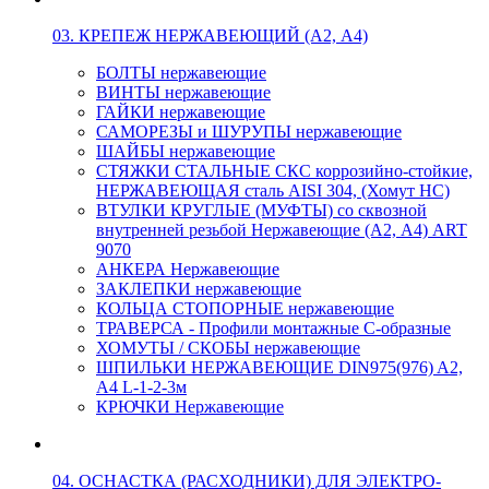
03. КРЕПЕЖ НЕРЖАВЕЮЩИЙ (А2, А4)
БОЛТЫ нержавеющие
ВИНТЫ нержавеющие
ГАЙКИ нержавеющие
САМОРЕЗЫ и ШУРУПЫ нержавеющие
ШАЙБЫ нержавеющие
СТЯЖКИ СТАЛЬНЫЕ СКС коррозийно-стойкие,
НЕРЖАВЕЮЩАЯ сталь AISI 304, (Хомут НС)
ВТУЛКИ КРУГЛЫЕ (МУФТЫ) со сквозной
внутренней резьбой Нержавеющие (А2, А4) ART
9070
АНКЕРА Нержавеющие
ЗАКЛЕПКИ нержавеющие
КОЛЬЦА СТОПОРНЫЕ нержавеющие
ТРАВЕРСА - Профили монтажные С-образные
ХОМУТЫ / СКОБЫ нержавеющие
ШПИЛЬКИ НЕРЖАВЕЮЩИЕ DIN975(976) A2,
А4 L-1-2-3м
КРЮЧКИ Нержавеющие
04. ОСНАСТКА (РАСХОДНИКИ) ДЛЯ ЭЛЕКТРО-