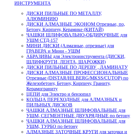
ИНСТРУМЕНТА
ДИСКИ ПИЛЬНЫЕ ПО МЕТАЛЛУ,
АЛЮМИНИЮ
ДИСКИ АЛМАЗНЫЕ ЭКОНОМ Отрезные, по,
Бетону, Кирпичу, Керамике (КИТАЙ)
ЧАШКИ ШЛИФОВАЛЬНО-ОБДИРОЧНЫЕ для
УШМ СТД-157
МИНИ ДИСКИ (Алмазные, отрезные) для
ГРАВЕРА и Мини - УШМ
АБРАЗИВЫ для Электроинструмента (ДИСКИ,
ШЛИФКРУГИ, ЛЕНТА, ШАРОЖКИ)
ДИСКИ ПИЛЬНЫЕ ПО ДЕРЕВУ , ЛАМИНАТУ
ДИСКИ АЛМАЗНЫЕ ПРОФЕССИОНАЛЬНЫЕ
Отрезные (DISTAR/HILBERG/MKSS/CUTOP) по
Железобетону, Бетону, Кирпичу, Граниту,
Керамограниту
ЦЕПИ для Электро и бензопил
КОЛЬЦА ПЕРЕХОДНЫЕ для АЛМАЗНЫХ и
ПИЛЬНЫХ ДИСКОВ
ЧАШКИ АЛМАЗНЫЕ ШЛИФОВАЛЬНЫЕ для
УШМ, СЕГМЕНТНЫЕ ДВУХРЯДНЫЕ по бетону
ЧАШКИ АЛМАЗНЫЕ ШЛИФОВАЛЬНЫЕ для
УШМ, ТУРБО по бетону
АЛМАЗНЫЕ ЗАТОЧНЫЕ КРУГИ для заточки и