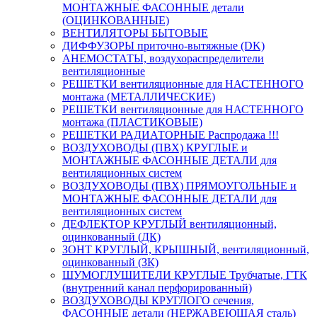
МОНТАЖНЫЕ ФАСОННЫЕ детали
(ОЦИНКОВАННЫЕ)
ВЕНТИЛЯТОРЫ БЫТОВЫЕ
ДИФФУЗОРЫ приточно-вытяжные (DK)
АНЕМОСТАТЫ, воздухораспределители
вентиляционные
РЕШЕТКИ вентиляционные для НАСТЕННОГО
монтажа (МЕТАЛЛИЧЕСКИЕ)
РЕШЕТКИ вентиляционные для НАСТЕННОГО
монтажа (ПЛАСТИКОВЫЕ)
РЕШЕТКИ РАДИАТОРНЫЕ Распродажа !!!
ВОЗДУХОВОДЫ (ПВХ) КРУГЛЫЕ и
МОНТАЖНЫЕ ФАСОННЫЕ ДЕТАЛИ для
вентиляционных систем
ВОЗДУХОВОДЫ (ПВХ) ПРЯМОУГОЛЬНЫЕ и
МОНТАЖНЫЕ ФАСОННЫЕ ДЕТАЛИ для
вентиляционных систем
ДЕФЛЕКТОР КРУГЛЫЙ вентиляционный,
оцинкованный (ДК)
ЗОНТ КРУГЛЫЙ, КРЫШНЫЙ, вентиляционный,
оцинкованный (ЗК)
ШУМОГЛУШИТЕЛИ КРУГЛЫЕ Трубчатые, ГТК
(внутренний канал перфорированный)
ВОЗДУХОВОДЫ КРУГЛОГО сечения,
ФАСОННЫЕ детали (НЕРЖАВЕЮЩАЯ сталь)