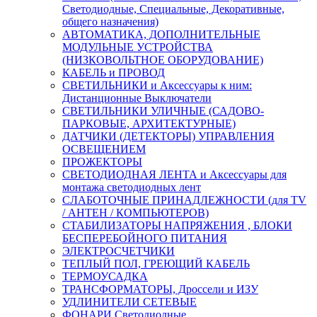
Светодиодные, Специальные, Декоративные,
общего назначения)
АВТОМАТИКА, ДОПОЛНИТЕЛЬНЫЕ
МОДУЛЬНЫЕ УСТРОЙСТВА
(НИЗКОВОЛЬТНОЕ ОБОРУДОВАНИЕ)
КАБЕЛЬ и ПРОВОД
СВЕТИЛЬНИКИ и Аксессуары к ним:
Дистанционные Выключатели
СВЕТИЛЬНИКИ УЛИЧНЫЕ (САДОВО-
ПАРКОВЫЕ, АРХИТЕКТУРНЫЕ)
ДАТЧИКИ (ДЕТЕКТОРЫ) УПРАВЛЕНИЯ
ОСВЕЩЕНИЕМ
ПРОЖЕКТОРЫ
СВЕТОДИОДНАЯ ЛЕНТА и Аксессуары для
монтажа светодиодных лент
СЛАБОТОЧНЫЕ ПРИНАДЛЕЖНОСТИ (для TV
/ АНТЕН / КОМПЬЮТЕРОВ)
СТАБИЛИЗАТОРЫ НАПРЯЖЕНИЯ , БЛОКИ
БЕСПЕРЕБОЙНОГО ПИТАНИЯ
ЭЛЕКТРОСЧЕТЧИКИ
ТЕПЛЫЙ ПОЛ, ГРЕЮЩИЙ КАБЕЛЬ
ТЕРМОУСАДКА
ТРАНСФОРМАТОРЫ, Дроссели и ИЗУ
УДЛИНИТЕЛИ СЕТЕВЫЕ
ФОНАРИ Светодиодные