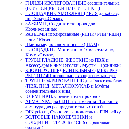
ГИЛЬЗЫ ИЗОЛИРОВАННЫЕ соединительные
(ГСИ/ ГСИ(н)/ ГСИ-П/ ГСИ-Т/ ПК-Т)
ПЛОЩАДКИ САМОКЛЕЯЩИЕСЯ дл кабеля,
под Хомут-Стяжку
ЗАЖИМЫ, Соединители проводов,
Изолированные
РАЗЪЕМЫ изолированные (РППИ/ РПИ/ РШИ)
Папа / Мама
Шайбы медно-алюминиевые (ШАМ)
ПЛОЩАДКИ с Монтажным Отверстием под
Хомут-Стяжку
ТРУБЫ ГЛАДКИЕ, ЖЕСТКИЕ из ПВХ и
Аксессуары к ним (Уголки , Муфты , Тройники)
БЛОКИ РАСПРЕДЕЛИТЕЛЬНЫЕ (МРБ / РБ /
РБП) 1П / 4П полюсные , в защитном корпусе
ТРУБЫ ГОФРИРОВАННЫЕ для Электрокабеля
(ПВХ, ПНД, МЕТАЛЛОРУКАВ и Муфты
соеденительные к ним)
КЛЕМНИКИ, Соединители проводов
АРМАТУРА для СИП и заземления. Линейная
арматура для распределительных сетей
DIN рейки , Стопор/ограничитель на DIN рейку
БОЛТОВЫЕ НАКОНЕЧНИКИ и
СОЕДИНИТЕЛИ 2СБ / 4СБ (со срывными
болтами)