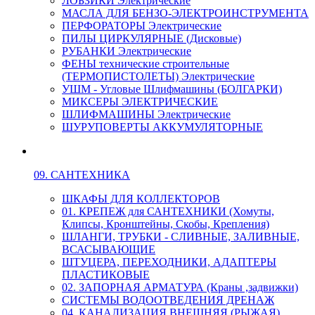
ЛОБЗИКИ Электрические
МАСЛА ДЛЯ БЕНЗО-ЭЛЕКТРОИНСТРУМЕНТА
ПЕРФОРАТОРЫ Электрические
ПИЛЫ ЦИРКУЛЯРНЫЕ (Дисковые)
РУБАНКИ Электрические
ФЕНЫ технические строительные
(ТЕРМОПИСТОЛЕТЫ) Электрические
УШМ - Угловые Шлифмашины (БОЛГАРКИ)
МИКСЕРЫ ЭЛЕКТРИЧЕСКИЕ
ШЛИФМАШИНЫ Электрические
ШУРУПОВЕРТЫ АККУМУЛЯТОРНЫЕ
09. САНТЕХНИКА
ШКАФЫ ДЛЯ КОЛЛЕКТОРОВ
01. КРЕПЕЖ для САНТЕХНИКИ (Хомуты,
Клипсы, Кронштейны, Скобы, Крепления)
ШЛАНГИ, ТРУБКИ - СЛИВНЫЕ, ЗАЛИВНЫЕ,
ВСАСЫВАЮЩИЕ
ШТУЦЕРА, ПЕРЕХОДНИКИ, АДАПТЕРЫ
ПЛАСТИКОВЫЕ
02. ЗАПОРНАЯ АРМАТУРА (Краны ,задвижки)
СИСТЕМЫ ВОДООТВЕДЕНИЯ ДРЕНАЖ
04. КАНАЛИЗАЦИЯ ВНЕШНЯЯ (РЫЖАЯ)