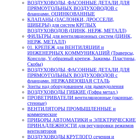
ВОЗДУХОВОДЫ, ФАСОННЫЕ ДЕТАЛИ ДЛЯ
ПРЯМОУГОЛЬНЫХ ВОЗДУХОВОДОВ с
фланцами. ОЦИНКОВАННЫЕ
КЛАПАНЫ (ЗАСЛОНКИ, ДРОССЕЛИ,
ШИБЕРЫ) для систем КРГЛЫХ
ВОЗДУХОВОДОВ (ЦИНК, НЕРЖ, МЕТАЛЛ)
ФИЛЬТРЫ для вентиляционных систем (ЦИНК,
НЕРЖ, МЕТАЛЛ)
01. КРЕПЕЖ для ВЕНТИЛЯЦИИ и
ИНЖЕНЕРНЫХ КОММУНИКАЦИЙ (Траверсы,
Консоли, V-образный крепеж, Зажимы, Пластины,
Скобы)
ВОЗДУХОВОДЫ, ФАСОННЫЕ ДЕТАЛИ ДЛЯ
ПРЯМОУГОЛЬНЫХ ВОЗДУХОВОДОВ с
фланцами. НЕРЖАВЕЮЩАЯ СТАЛЬ
Зонты над оборудованием для дымоудоления
ВОЗДУХОВОДЫ ГИБКИЕ (Гофра метал.)
ПРОВЕТРИВАТЕЛИ вентиляционные (оконные,
стенные)
ВЕНТИЛЯТОРЫ ПРОМЫШЛЕННЫЕ и
коммерческие
ПРИБОРЫ АВТОМАТИКИ и ЭЛЕКТРИЧЕСКИЕ
ПРИНАДЛЕЖНОСТИ для регулировки режимов
вентиляторов
ВОЗДУХОВОДЫ КРУГЛОГО сечения и