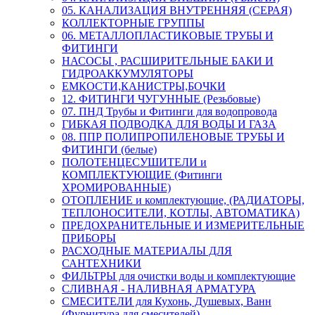
05. КАНАЛИЗАЦИЯ ВНУТРЕННЯЯ (СЕРАЯ)
КОЛЛЕКТОРНЫЕ ГРУППЫ
06. МЕТАЛЛОПЛАСТИКОВЫЕ ТРУБЫ И
ФИТИНГИ
НАСОСЫ , РАСШИРИТЕЛЬНЫЕ БАКИ И
ГИДРОАККУМУЛЯТОРЫ
ЕМКОСТИ,КАНИСТРЫ,БОЧКИ
12. ФИТИНГИ ЧУГУННЫЕ (Резьбовые)
07. ПНД Трубы и Фитинги для водопровода
ГИБКАЯ ПОДВОДКА ДЛЯ ВОДЫ И ГАЗА
08. ППР ПОЛИПРОПИЛЕНОВЫЕ ТРУБЫ И
ФИТИНГИ (белые)
ПОЛОТЕНЦЕСУШИТЕЛИ и
КОМПЛЕКТУЮЩИЕ (Фитинги
ХРОМИРОВАННЫЕ)
ОТОПЛЕНИЕ и комплектующие, (РАДИАТОРЫ,
ТЕПЛОНОСИТЕЛИ, КОТЛЫ, АВТОМАТИКА)
ПРЕДОХРАНИТЕЛЬНЫЕ И ИЗМЕРИТЕЛЬНЫЕ
ПРИБОРЫ
РАСХОДНЫЕ МАТЕРИАЛЫ ДЛЯ
САНТЕХНИКИ
ФИЛЬТРЫ для очистки воды и комплектующие
СЛИВНАЯ - НАЛИВНАЯ АРМАТУРА
СМЕСИТЕЛИ для Кухонь, Душевых, Ванн
(Фурнитура для смесителей)