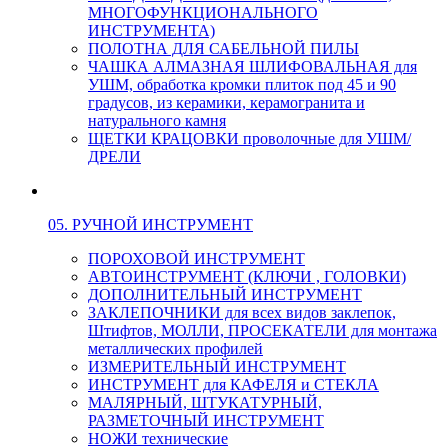
МНОГОФУНКЦИОНАЛЬНОГО
ИНСТРУМЕНТА)
ПОЛОТНА ДЛЯ САБЕЛЬНОЙ ПИЛЫ
ЧАШКА АЛМАЗНАЯ ШЛИФОВАЛЬНАЯ для
УШМ, обработка кромки плиток под 45 и 90
градусов, из керамики, керамогранита и
натурального камня
ЩЕТКИ КРАЦОВКИ проволочные для УШМ/
ДРЕЛИ
05. РУЧНОЙ ИНСТРУМЕНТ
ПОРОХОВОЙ ИНСТРУМЕНТ
АВТОИНСТРУМЕНТ (КЛЮЧИ , ГОЛОВКИ)
ДОПОЛНИТЕЛЬНЫЙ ИНСТРУМЕНТ
ЗАКЛЕПОЧНИКИ для всех видов заклепок,
Штифтов, МОЛЛИ, ПРОСЕКАТЕЛИ для монтажа
металлических профилей
ИЗМЕРИТЕЛЬНЫЙ ИНСТРУМЕНТ
ИНСТРУМЕНТ для КАФЕЛЯ и СТЕКЛА
МАЛЯРНЫЙ, ШТУКАТУРНЫЙ,
РАЗМЕТОЧНЫЙ ИНСТРУМЕНТ
НОЖИ технические