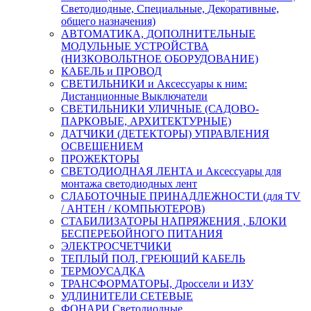
Светодиодные, Специальные, Декоративные,
общего назначения)
АВТОМАТИКА, ДОПОЛНИТЕЛЬНЫЕ
МОДУЛЬНЫЕ УСТРОЙСТВА
(НИЗКОВОЛЬТНОЕ ОБОРУДОВАНИЕ)
КАБЕЛЬ и ПРОВОД
СВЕТИЛЬНИКИ и Аксессуары к ним:
Дистанционные Выключатели
СВЕТИЛЬНИКИ УЛИЧНЫЕ (САДОВО-
ПАРКОВЫЕ, АРХИТЕКТУРНЫЕ)
ДАТЧИКИ (ДЕТЕКТОРЫ) УПРАВЛЕНИЯ
ОСВЕЩЕНИЕМ
ПРОЖЕКТОРЫ
СВЕТОДИОДНАЯ ЛЕНТА и Аксессуары для
монтажа светодиодных лент
СЛАБОТОЧНЫЕ ПРИНАДЛЕЖНОСТИ (для TV
/ АНТЕН / КОМПЬЮТЕРОВ)
СТАБИЛИЗАТОРЫ НАПРЯЖЕНИЯ , БЛОКИ
БЕСПЕРЕБОЙНОГО ПИТАНИЯ
ЭЛЕКТРОСЧЕТЧИКИ
ТЕПЛЫЙ ПОЛ, ГРЕЮЩИЙ КАБЕЛЬ
ТЕРМОУСАДКА
ТРАНСФОРМАТОРЫ, Дроссели и ИЗУ
УДЛИНИТЕЛИ СЕТЕВЫЕ
ФОНАРИ Светодиодные