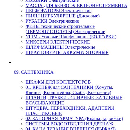
ЛОБЗИКИ Электрические
МАСЛА ДЛЯ БЕНЗО-ЭЛЕКТРОИНСТРУМЕНТА
ПЕРФОРАТОРЫ Электрические
ПИЛЫ ЦИРКУЛЯРНЫЕ (Дисковые)
РУБАНКИ Электрические
ФЕНЫ технические строительные
(ТЕРМОПИСТОЛЕТЫ) Электрические
УШМ - Угловые Шлифмашины (БОЛГАРКИ)
МИКСЕРЫ ЭЛЕКТРИЧЕСКИЕ
ШЛИФМАШИНЫ Электрические
ШУРУПОВЕРТЫ АККУМУЛЯТОРНЫЕ
09. САНТЕХНИКА
ШКАФЫ ДЛЯ КОЛЛЕКТОРОВ
01. КРЕПЕЖ для САНТЕХНИКИ (Хомуты,
Клипсы, Кронштейны, Скобы, Крепления)
ШЛАНГИ, ТРУБКИ - СЛИВНЫЕ, ЗАЛИВНЫЕ,
ВСАСЫВАЮЩИЕ
ШТУЦЕРА, ПЕРЕХОДНИКИ, АДАПТЕРЫ
ПЛАСТИКОВЫЕ
02. ЗАПОРНАЯ АРМАТУРА (Краны ,задвижки)
СИСТЕМЫ ВОДООТВЕДЕНИЯ ДРЕНАЖ
04. КАНАЛИЗАЦИЯ ВНЕШНЯЯ (РЫЖАЯ)