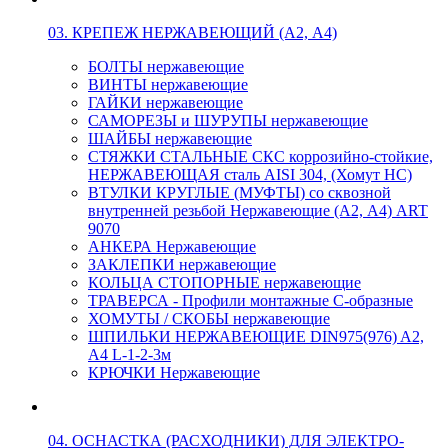
03. КРЕПЕЖ НЕРЖАВЕЮЩИЙ (А2, А4)
БОЛТЫ нержавеющие
ВИНТЫ нержавеющие
ГАЙКИ нержавеющие
САМОРЕЗЫ и ШУРУПЫ нержавеющие
ШАЙБЫ нержавеющие
СТЯЖКИ СТАЛЬНЫЕ СКС коррозийно-стойкие,
НЕРЖАВЕЮЩАЯ сталь AISI 304, (Хомут НС)
ВТУЛКИ КРУГЛЫЕ (МУФТЫ) со сквозной
внутренней резьбой Нержавеющие (А2, А4) ART
9070
АНКЕРА Нержавеющие
ЗАКЛЕПКИ нержавеющие
КОЛЬЦА СТОПОРНЫЕ нержавеющие
ТРАВЕРСА - Профили монтажные С-образные
ХОМУТЫ / СКОБЫ нержавеющие
ШПИЛЬКИ НЕРЖАВЕЮЩИЕ DIN975(976) A2,
А4 L-1-2-3м
КРЮЧКИ Нержавеющие
04. ОСНАСТКА (РАСХОДНИКИ) ДЛЯ ЭЛЕКТРО-