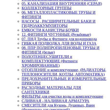
05. КАНАЛИЗАЦИЯ ВНУТРЕННЯЯ (СЕРАЯ)
КОЛЛЕКТОРНЫЕ ГРУППЫ
06. МЕТАЛЛОПЛАСТИКОВЫЕ ТРУБЫ И
ФИТИНГИ
НАСОСЫ , РАСШИРИТЕЛЬНЫЕ БАКИ И
ГИДРОАККУМУЛЯТОРЫ
ЕМКОСТИ,КАНИСТРЫ,БОЧКИ
12. ФИТИНГИ ЧУГУННЫЕ (Резьбовые)
07. ПНД Трубы и Фитинги для водопровода
ГИБКАЯ ПОДВОДКА ДЛЯ ВОДЫ И ГАЗА
08. ППР ПОЛИПРОПИЛЕНОВЫЕ ТРУБЫ И
ФИТИНГИ (белые)
ПОЛОТЕНЦЕСУШИТЕЛИ и
КОМПЛЕКТУЮЩИЕ (Фитинги
ХРОМИРОВАННЫЕ)
ОТОПЛЕНИЕ и комплектующие, (РАДИАТОРЫ,
ТЕПЛОНОСИТЕЛИ, КОТЛЫ, АВТОМАТИКА)
ПРЕДОХРАНИТЕЛЬНЫЕ И ИЗМЕРИТЕЛЬНЫЕ
ПРИБОРЫ
РАСХОДНЫЕ МАТЕРИАЛЫ ДЛЯ
САНТЕХНИКИ
ФИЛЬТРЫ для очистки воды и комплектующие
СЛИВНАЯ - НАЛИВНАЯ АРМАТУРА
СМЕСИТЕЛИ для Кухонь, Душевых, Ванн
(Фурнитура для смесителей)