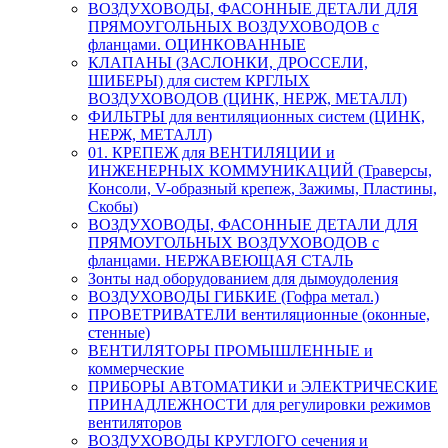
ВОЗДУХОВОДЫ, ФАСОННЫЕ ДЕТАЛИ ДЛЯ
ПРЯМОУГОЛЬНЫХ ВОЗДУХОВОДОВ с
фланцами. ОЦИНКОВАННЫЕ
КЛАПАНЫ (ЗАСЛОНКИ, ДРОССЕЛИ,
ШИБЕРЫ) для систем КРГЛЫХ
ВОЗДУХОВОДОВ (ЦИНК, НЕРЖ, МЕТАЛЛ)
ФИЛЬТРЫ для вентиляционных систем (ЦИНК,
НЕРЖ, МЕТАЛЛ)
01. КРЕПЕЖ для ВЕНТИЛЯЦИИ и
ИНЖЕНЕРНЫХ КОММУНИКАЦИЙ (Траверсы,
Консоли, V-образный крепеж, Зажимы, Пластины,
Скобы)
ВОЗДУХОВОДЫ, ФАСОННЫЕ ДЕТАЛИ ДЛЯ
ПРЯМОУГОЛЬНЫХ ВОЗДУХОВОДОВ с
фланцами. НЕРЖАВЕЮЩАЯ СТАЛЬ
Зонты над оборудованием для дымоудоления
ВОЗДУХОВОДЫ ГИБКИЕ (Гофра метал.)
ПРОВЕТРИВАТЕЛИ вентиляционные (оконные,
стенные)
ВЕНТИЛЯТОРЫ ПРОМЫШЛЕННЫЕ и
коммерческие
ПРИБОРЫ АВТОМАТИКИ и ЭЛЕКТРИЧЕСКИЕ
ПРИНАДЛЕЖНОСТИ для регулировки режимов
вентиляторов
ВОЗДУХОВОДЫ КРУГЛОГО сечения и