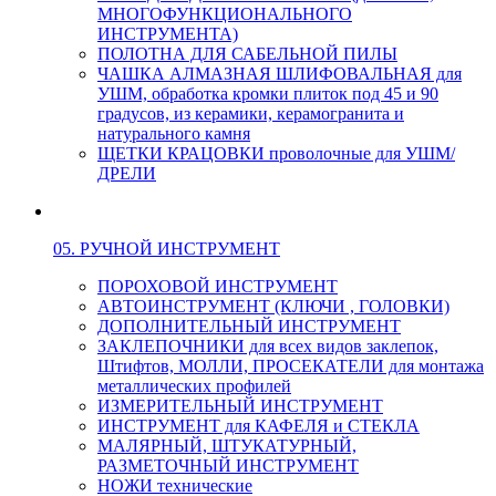
МНОГОФУНКЦИОНАЛЬНОГО
ИНСТРУМЕНТА)
ПОЛОТНА ДЛЯ САБЕЛЬНОЙ ПИЛЫ
ЧАШКА АЛМАЗНАЯ ШЛИФОВАЛЬНАЯ для
УШМ, обработка кромки плиток под 45 и 90
градусов, из керамики, керамогранита и
натурального камня
ЩЕТКИ КРАЦОВКИ проволочные для УШМ/
ДРЕЛИ
05. РУЧНОЙ ИНСТРУМЕНТ
ПОРОХОВОЙ ИНСТРУМЕНТ
АВТОИНСТРУМЕНТ (КЛЮЧИ , ГОЛОВКИ)
ДОПОЛНИТЕЛЬНЫЙ ИНСТРУМЕНТ
ЗАКЛЕПОЧНИКИ для всех видов заклепок,
Штифтов, МОЛЛИ, ПРОСЕКАТЕЛИ для монтажа
металлических профилей
ИЗМЕРИТЕЛЬНЫЙ ИНСТРУМЕНТ
ИНСТРУМЕНТ для КАФЕЛЯ и СТЕКЛА
МАЛЯРНЫЙ, ШТУКАТУРНЫЙ,
РАЗМЕТОЧНЫЙ ИНСТРУМЕНТ
НОЖИ технические