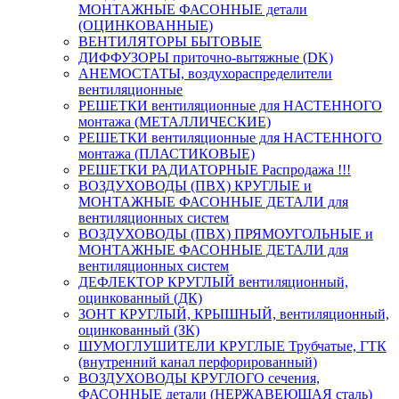
МОНТАЖНЫЕ ФАСОННЫЕ детали
(ОЦИНКОВАННЫЕ)
ВЕНТИЛЯТОРЫ БЫТОВЫЕ
ДИФФУЗОРЫ приточно-вытяжные (DK)
АНЕМОСТАТЫ, воздухораспределители
вентиляционные
РЕШЕТКИ вентиляционные для НАСТЕННОГО
монтажа (МЕТАЛЛИЧЕСКИЕ)
РЕШЕТКИ вентиляционные для НАСТЕННОГО
монтажа (ПЛАСТИКОВЫЕ)
РЕШЕТКИ РАДИАТОРНЫЕ Распродажа !!!
ВОЗДУХОВОДЫ (ПВХ) КРУГЛЫЕ и
МОНТАЖНЫЕ ФАСОННЫЕ ДЕТАЛИ для
вентиляционных систем
ВОЗДУХОВОДЫ (ПВХ) ПРЯМОУГОЛЬНЫЕ и
МОНТАЖНЫЕ ФАСОННЫЕ ДЕТАЛИ для
вентиляционных систем
ДЕФЛЕКТОР КРУГЛЫЙ вентиляционный,
оцинкованный (ДК)
ЗОНТ КРУГЛЫЙ, КРЫШНЫЙ, вентиляционный,
оцинкованный (ЗК)
ШУМОГЛУШИТЕЛИ КРУГЛЫЕ Трубчатые, ГТК
(внутренний канал перфорированный)
ВОЗДУХОВОДЫ КРУГЛОГО сечения,
ФАСОННЫЕ детали (НЕРЖАВЕЮЩАЯ сталь)