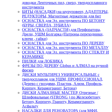
доводки Ленточных пил, сверл, твердосплавного
инструмента
БИТЫ (НАСАДКИ) на шуруповерт, АДАПТЕРЫ,
РЕДУКТОРЫ, Магнитные держатели для бит
ОСНАСТКА для Эл. инструмента ПО БЕТОНУ
(БУРЫ, СВЕРЛА, ЗУБИЛА)
ОСНАСТКА (ЗАПЧАСТИ) для Перфоратора,
Дрели, УШМ Болгарка (Патроны,переходники,
ключи , гайки)
ОСНАСТКА для Эл. инструмента ПО ДЕРЕВУ
ОСНАСТКА для Эл. инструмента ПО МЕТАЛЛУ
ОСНАСТКА для Эл. инструмента ПО СТЕКЛУ И
КЕРАМИКЕ
ПИЛКИ для ЛОБЗИКА
ФРЕЗЫ ПО ДЕРЕВУ Globus и АЛМАЗ на ручной
фрезер
ДИСКИ МУЛЬТИРЕЗ УНИВЕРСАЛЬНЫЕ с
твердосплавом для УШМ, ПРОФЕССИОНАЛ,
(Дерево с гвоздями, Пластик, Алюм. Профиль,
Кирпич, Керамогранит, Бетона)
ДИСКИ АЛМАЗНЫЕ МАСТЕР, Отрезные /
Шлифовальные (STRONG ) по Железобетону,
Бетону, Кирпичу, Граниту, Керамограниту,
Асфальту
НАСАДКИ ДЛЯ РЕНОВАТОРА (для МФИ,