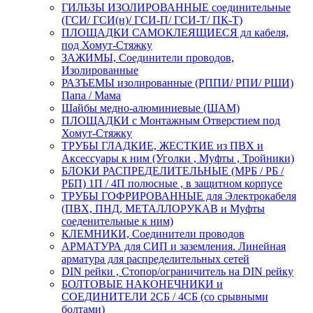
ГИЛЬЗЫ ИЗОЛИРОВАННЫЕ соединительные
(ГСИ/ ГСИ(н)/ ГСИ-П/ ГСИ-Т/ ПК-Т)
ПЛОЩАДКИ САМОКЛЕЯЩИЕСЯ дл кабеля,
под Хомут-Стяжку
ЗАЖИМЫ, Соединители проводов,
Изолированные
РАЗЪЕМЫ изолированные (РППИ/ РПИ/ РШИ)
Папа / Мама
Шайбы медно-алюминиевые (ШАМ)
ПЛОЩАДКИ с Монтажным Отверстием под
Хомут-Стяжку
ТРУБЫ ГЛАДКИЕ, ЖЕСТКИЕ из ПВХ и
Аксессуары к ним (Уголки , Муфты , Тройники)
БЛОКИ РАСПРЕДЕЛИТЕЛЬНЫЕ (МРБ / РБ /
РБП) 1П / 4П полюсные , в защитном корпусе
ТРУБЫ ГОФРИРОВАННЫЕ для Электрокабеля
(ПВХ, ПНД, МЕТАЛЛОРУКАВ и Муфты
соеденительные к ним)
КЛЕМНИКИ, Соединители проводов
АРМАТУРА для СИП и заземления. Линейная
арматура для распределительных сетей
DIN рейки , Стопор/ограничитель на DIN рейку
БОЛТОВЫЕ НАКОНЕЧНИКИ и
СОЕДИНИТЕЛИ 2СБ / 4СБ (со срывными
болтами)