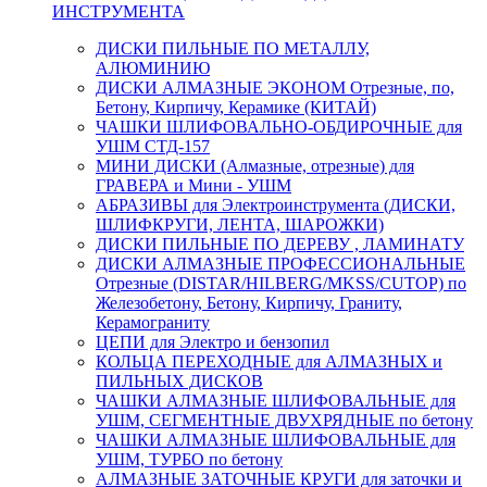
ИНСТРУМЕНТА
ДИСКИ ПИЛЬНЫЕ ПО МЕТАЛЛУ,
АЛЮМИНИЮ
ДИСКИ АЛМАЗНЫЕ ЭКОНОМ Отрезные, по,
Бетону, Кирпичу, Керамике (КИТАЙ)
ЧАШКИ ШЛИФОВАЛЬНО-ОБДИРОЧНЫЕ для
УШМ СТД-157
МИНИ ДИСКИ (Алмазные, отрезные) для
ГРАВЕРА и Мини - УШМ
АБРАЗИВЫ для Электроинструмента (ДИСКИ,
ШЛИФКРУГИ, ЛЕНТА, ШАРОЖКИ)
ДИСКИ ПИЛЬНЫЕ ПО ДЕРЕВУ , ЛАМИНАТУ
ДИСКИ АЛМАЗНЫЕ ПРОФЕССИОНАЛЬНЫЕ
Отрезные (DISTAR/HILBERG/MKSS/CUTOP) по
Железобетону, Бетону, Кирпичу, Граниту,
Керамограниту
ЦЕПИ для Электро и бензопил
КОЛЬЦА ПЕРЕХОДНЫЕ для АЛМАЗНЫХ и
ПИЛЬНЫХ ДИСКОВ
ЧАШКИ АЛМАЗНЫЕ ШЛИФОВАЛЬНЫЕ для
УШМ, СЕГМЕНТНЫЕ ДВУХРЯДНЫЕ по бетону
ЧАШКИ АЛМАЗНЫЕ ШЛИФОВАЛЬНЫЕ для
УШМ, ТУРБО по бетону
АЛМАЗНЫЕ ЗАТОЧНЫЕ КРУГИ для заточки и