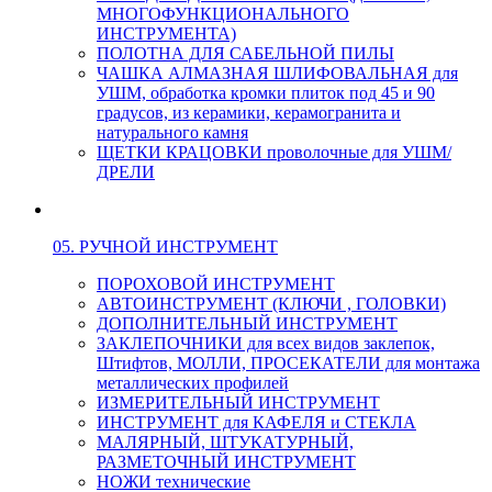
МНОГОФУНКЦИОНАЛЬНОГО
ИНСТРУМЕНТА)
ПОЛОТНА ДЛЯ САБЕЛЬНОЙ ПИЛЫ
ЧАШКА АЛМАЗНАЯ ШЛИФОВАЛЬНАЯ для
УШМ, обработка кромки плиток под 45 и 90
градусов, из керамики, керамогранита и
натурального камня
ЩЕТКИ КРАЦОВКИ проволочные для УШМ/
ДРЕЛИ
05. РУЧНОЙ ИНСТРУМЕНТ
ПОРОХОВОЙ ИНСТРУМЕНТ
АВТОИНСТРУМЕНТ (КЛЮЧИ , ГОЛОВКИ)
ДОПОЛНИТЕЛЬНЫЙ ИНСТРУМЕНТ
ЗАКЛЕПОЧНИКИ для всех видов заклепок,
Штифтов, МОЛЛИ, ПРОСЕКАТЕЛИ для монтажа
металлических профилей
ИЗМЕРИТЕЛЬНЫЙ ИНСТРУМЕНТ
ИНСТРУМЕНТ для КАФЕЛЯ и СТЕКЛА
МАЛЯРНЫЙ, ШТУКАТУРНЫЙ,
РАЗМЕТОЧНЫЙ ИНСТРУМЕНТ
НОЖИ технические