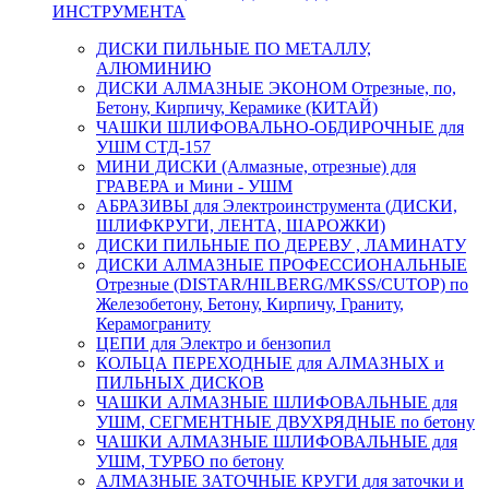
ИНСТРУМЕНТА
ДИСКИ ПИЛЬНЫЕ ПО МЕТАЛЛУ,
АЛЮМИНИЮ
ДИСКИ АЛМАЗНЫЕ ЭКОНОМ Отрезные, по,
Бетону, Кирпичу, Керамике (КИТАЙ)
ЧАШКИ ШЛИФОВАЛЬНО-ОБДИРОЧНЫЕ для
УШМ СТД-157
МИНИ ДИСКИ (Алмазные, отрезные) для
ГРАВЕРА и Мини - УШМ
АБРАЗИВЫ для Электроинструмента (ДИСКИ,
ШЛИФКРУГИ, ЛЕНТА, ШАРОЖКИ)
ДИСКИ ПИЛЬНЫЕ ПО ДЕРЕВУ , ЛАМИНАТУ
ДИСКИ АЛМАЗНЫЕ ПРОФЕССИОНАЛЬНЫЕ
Отрезные (DISTAR/HILBERG/MKSS/CUTOP) по
Железобетону, Бетону, Кирпичу, Граниту,
Керамограниту
ЦЕПИ для Электро и бензопил
КОЛЬЦА ПЕРЕХОДНЫЕ для АЛМАЗНЫХ и
ПИЛЬНЫХ ДИСКОВ
ЧАШКИ АЛМАЗНЫЕ ШЛИФОВАЛЬНЫЕ для
УШМ, СЕГМЕНТНЫЕ ДВУХРЯДНЫЕ по бетону
ЧАШКИ АЛМАЗНЫЕ ШЛИФОВАЛЬНЫЕ для
УШМ, ТУРБО по бетону
АЛМАЗНЫЕ ЗАТОЧНЫЕ КРУГИ для заточки и