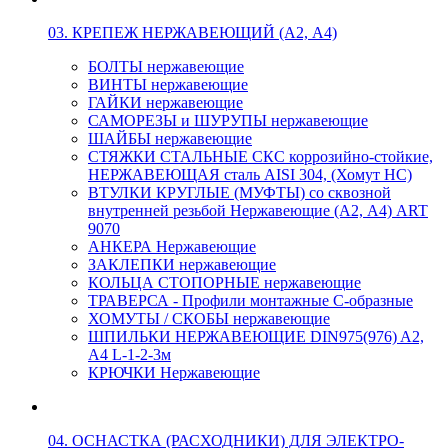
03. КРЕПЕЖ НЕРЖАВЕЮЩИЙ (А2, А4)
БОЛТЫ нержавеющие
ВИНТЫ нержавеющие
ГАЙКИ нержавеющие
САМОРЕЗЫ и ШУРУПЫ нержавеющие
ШАЙБЫ нержавеющие
СТЯЖКИ СТАЛЬНЫЕ СКС коррозийно-стойкие,
НЕРЖАВЕЮЩАЯ сталь AISI 304, (Хомут НС)
ВТУЛКИ КРУГЛЫЕ (МУФТЫ) со сквозной
внутренней резьбой Нержавеющие (А2, А4) ART
9070
АНКЕРА Нержавеющие
ЗАКЛЕПКИ нержавеющие
КОЛЬЦА СТОПОРНЫЕ нержавеющие
ТРАВЕРСА - Профили монтажные С-образные
ХОМУТЫ / СКОБЫ нержавеющие
ШПИЛЬКИ НЕРЖАВЕЮЩИЕ DIN975(976) A2,
А4 L-1-2-3м
КРЮЧКИ Нержавеющие
04. ОСНАСТКА (РАСХОДНИКИ) ДЛЯ ЭЛЕКТРО-