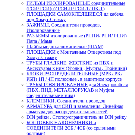
ГИЛЬЗЫ ИЗОЛИРОВАННЫЕ соединительные
(ГСИ/ ГСИ(н)/ ГСИ-П/ ГСИ-Т/ ПК-Т)
ПЛОЩАДКИ САМОКЛЕЯЩИЕСЯ дл кабеля,
под Хомут-Стяжку
ЗАЖИМЫ, Соединители проводов,
Изолированные
РАЗЪЕМЫ изолированные (РППИ/ РПИ/ РШИ)
Папа / Мама
Шайбы медно-алюминиевые (ШАМ)
ПЛОЩАДКИ с Монтажным Отверстием под
Хомут-Стяжку
ТРУБЫ ГЛАДКИЕ, ЖЕСТКИЕ из ПВХ и
Аксессуары к ним (Уголки , Муфты , Тройники)
БЛОКИ РАСПРЕДЕЛИТЕЛЬНЫЕ (МРБ / РБ /
РБП) 1П / 4П полюсные , в защитном корпусе
ТРУБЫ ГОФРИРОВАННЫЕ для Электрокабеля
(ПВХ, ПНД, МЕТАЛЛОРУКАВ и Муфты
соеденительные к ним)
КЛЕМНИКИ, Соединители проводов
АРМАТУРА для СИП и заземления. Линейная
арматура для распределительных сетей
DIN рейки , Стопор/ограничитель на DIN рейку
БОЛТОВЫЕ НАКОНЕЧНИКИ и
СОЕДИНИТЕЛИ 2СБ / 4СБ (со срывными
болтами)