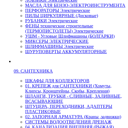
ЛОБЗИКИ Электрические
МАСЛА ДЛЯ БЕНЗО-ЭЛЕКТРОИНСТРУМЕНТА
ПЕРФОРАТОРЫ Электрические
ПИЛЫ ЦИРКУЛЯРНЫЕ (Дисковые)
РУБАНКИ Электрические
ФЕНЫ технические строительные
(ТЕРМОПИСТОЛЕТЫ) Электрические
УШМ - Угловые Шлифмашины (БОЛГАРКИ)
МИКСЕРЫ ЭЛЕКТРИЧЕСКИЕ
ШЛИФМАШИНЫ Электрические
ШУРУПОВЕРТЫ АККУМУЛЯТОРНЫЕ
09. САНТЕХНИКА
ШКАФЫ ДЛЯ КОЛЛЕКТОРОВ
01. КРЕПЕЖ для САНТЕХНИКИ (Хомуты,
Клипсы, Кронштейны, Скобы, Крепления)
ШЛАНГИ, ТРУБКИ - СЛИВНЫЕ, ЗАЛИВНЫЕ,
ВСАСЫВАЮЩИЕ
ШТУЦЕРА, ПЕРЕХОДНИКИ, АДАПТЕРЫ
ПЛАСТИКОВЫЕ
02. ЗАПОРНАЯ АРМАТУРА (Краны ,задвижки)
СИСТЕМЫ ВОДООТВЕДЕНИЯ ДРЕНАЖ
04. КАНАЛИЗАЦИЯ ВНЕШНЯЯ (РЫЖАЯ)