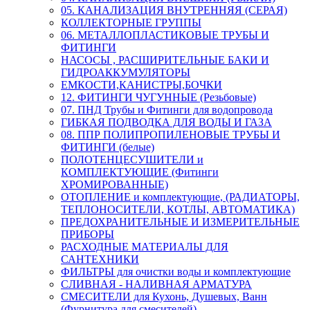
05. КАНАЛИЗАЦИЯ ВНУТРЕННЯЯ (СЕРАЯ)
КОЛЛЕКТОРНЫЕ ГРУППЫ
06. МЕТАЛЛОПЛАСТИКОВЫЕ ТРУБЫ И
ФИТИНГИ
НАСОСЫ , РАСШИРИТЕЛЬНЫЕ БАКИ И
ГИДРОАККУМУЛЯТОРЫ
ЕМКОСТИ,КАНИСТРЫ,БОЧКИ
12. ФИТИНГИ ЧУГУННЫЕ (Резьбовые)
07. ПНД Трубы и Фитинги для водопровода
ГИБКАЯ ПОДВОДКА ДЛЯ ВОДЫ И ГАЗА
08. ППР ПОЛИПРОПИЛЕНОВЫЕ ТРУБЫ И
ФИТИНГИ (белые)
ПОЛОТЕНЦЕСУШИТЕЛИ и
КОМПЛЕКТУЮЩИЕ (Фитинги
ХРОМИРОВАННЫЕ)
ОТОПЛЕНИЕ и комплектующие, (РАДИАТОРЫ,
ТЕПЛОНОСИТЕЛИ, КОТЛЫ, АВТОМАТИКА)
ПРЕДОХРАНИТЕЛЬНЫЕ И ИЗМЕРИТЕЛЬНЫЕ
ПРИБОРЫ
РАСХОДНЫЕ МАТЕРИАЛЫ ДЛЯ
САНТЕХНИКИ
ФИЛЬТРЫ для очистки воды и комплектующие
СЛИВНАЯ - НАЛИВНАЯ АРМАТУРА
СМЕСИТЕЛИ для Кухонь, Душевых, Ванн
(Фурнитура для смесителей)