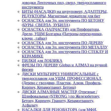
доводки Ленточных пил, сверл, твердосплавного
инструмента
БИТЫ (НАСАДКИ) на шуруповерт, АДАПТЕРЫ,
РЕДУКТОРЫ, Магнитные держатели для бит
ОСНАСТКА для Эл. инструмента ПО БЕТОНУ
(БУРЫ, СВЕРЛА, ЗУБИЛА)
ОСНАСТКА (ЗАПЧАСТИ) для Перфоратора,
Дрели, УШМ Болгарка (Патроны,переходники,
ключи , гайки)
ОСНАСТКА для Эл. инструмента ПО ДЕРЕВУ
ОСНАСТКА для Эл. инструмента ПО МЕТАЛЛУ
ОСНАСТКА для Эл. инструмента ПО СТЕКЛУ И
КЕРАМИКЕ
ПИЛКИ для ЛОБЗИКА
ФРЕЗЫ ПО ДЕРЕВУ Globus и АЛМАЗ на ручной
фрезер
ДИСКИ МУЛЬТИРЕЗ УНИВЕРСАЛЬНЫЕ с
твердосплавом для УШМ, ПРОФЕССИОНАЛ,
(Дерево с гвоздями, Пластик, Алюм. Профиль,
Кирпич, Керамогранит, Бетона)
ДИСКИ АЛМАЗНЫЕ МАСТЕР, Отрезные /
Шлифовальные (STRONG ) по Железобетону,
Бетону, Кирпичу, Граниту, Керамограниту,
Асфальту
НАСАДКИ ДЛЯ РЕНОВАТОРА (для МФИ,