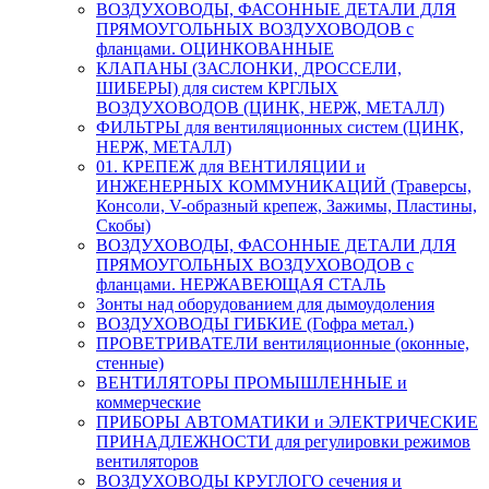
ВОЗДУХОВОДЫ, ФАСОННЫЕ ДЕТАЛИ ДЛЯ
ПРЯМОУГОЛЬНЫХ ВОЗДУХОВОДОВ с
фланцами. ОЦИНКОВАННЫЕ
КЛАПАНЫ (ЗАСЛОНКИ, ДРОССЕЛИ,
ШИБЕРЫ) для систем КРГЛЫХ
ВОЗДУХОВОДОВ (ЦИНК, НЕРЖ, МЕТАЛЛ)
ФИЛЬТРЫ для вентиляционных систем (ЦИНК,
НЕРЖ, МЕТАЛЛ)
01. КРЕПЕЖ для ВЕНТИЛЯЦИИ и
ИНЖЕНЕРНЫХ КОММУНИКАЦИЙ (Траверсы,
Консоли, V-образный крепеж, Зажимы, Пластины,
Скобы)
ВОЗДУХОВОДЫ, ФАСОННЫЕ ДЕТАЛИ ДЛЯ
ПРЯМОУГОЛЬНЫХ ВОЗДУХОВОДОВ с
фланцами. НЕРЖАВЕЮЩАЯ СТАЛЬ
Зонты над оборудованием для дымоудоления
ВОЗДУХОВОДЫ ГИБКИЕ (Гофра метал.)
ПРОВЕТРИВАТЕЛИ вентиляционные (оконные,
стенные)
ВЕНТИЛЯТОРЫ ПРОМЫШЛЕННЫЕ и
коммерческие
ПРИБОРЫ АВТОМАТИКИ и ЭЛЕКТРИЧЕСКИЕ
ПРИНАДЛЕЖНОСТИ для регулировки режимов
вентиляторов
ВОЗДУХОВОДЫ КРУГЛОГО сечения и