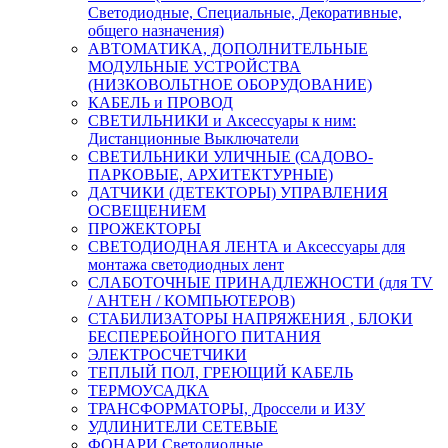
Светодиодные, Специальные, Декоративные,
общего назначения)
АВТОМАТИКА, ДОПОЛНИТЕЛЬНЫЕ
МОДУЛЬНЫЕ УСТРОЙСТВА
(НИЗКОВОЛЬТНОЕ ОБОРУДОВАНИЕ)
КАБЕЛЬ и ПРОВОД
СВЕТИЛЬНИКИ и Аксессуары к ним:
Дистанционные Выключатели
СВЕТИЛЬНИКИ УЛИЧНЫЕ (САДОВО-
ПАРКОВЫЕ, АРХИТЕКТУРНЫЕ)
ДАТЧИКИ (ДЕТЕКТОРЫ) УПРАВЛЕНИЯ
ОСВЕЩЕНИЕМ
ПРОЖЕКТОРЫ
СВЕТОДИОДНАЯ ЛЕНТА и Аксессуары для
монтажа светодиодных лент
СЛАБОТОЧНЫЕ ПРИНАДЛЕЖНОСТИ (для TV
/ АНТЕН / КОМПЬЮТЕРОВ)
СТАБИЛИЗАТОРЫ НАПРЯЖЕНИЯ , БЛОКИ
БЕСПЕРЕБОЙНОГО ПИТАНИЯ
ЭЛЕКТРОСЧЕТЧИКИ
ТЕПЛЫЙ ПОЛ, ГРЕЮЩИЙ КАБЕЛЬ
ТЕРМОУСАДКА
ТРАНСФОРМАТОРЫ, Дроссели и ИЗУ
УДЛИНИТЕЛИ СЕТЕВЫЕ
ФОНАРИ Светодиодные