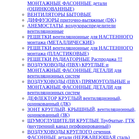
МОНТАЖНЫЕ ФАСОННЫЕ детали
(ОЦИНКОВАННЫЕ)
ВЕНТИЛЯТОРЫ БЫТОВЫЕ
ДИФФУЗОРЫ приточно-вытяжные (DK)
АНЕМОСТАТЫ, воздухораспределители
вентиляционные
РЕШЕТКИ вентиляционные для НАСТЕННОГО
монтажа (МЕТАЛЛИЧЕСКИЕ)
РЕШЕТКИ вентиляционные для НАСТЕННОГО
монтажа (ПЛАСТИКОВЫЕ)
РЕШЕТКИ РАДИАТОРНЫЕ Распродажа !!!
ВОЗДУХОВОДЫ (ПВХ) КРУГЛЫЕ и
МОНТАЖНЫЕ ФАСОННЫЕ ДЕТАЛИ для
вентиляционных систем
ВОЗДУХОВОДЫ (ПВХ) ПРЯМОУГОЛЬНЫЕ и
МОНТАЖНЫЕ ФАСОННЫЕ ДЕТАЛИ для
вентиляционных систем
ДЕФЛЕКТОР КРУГЛЫЙ вентиляционный,
оцинкованный (ДК)
ЗОНТ КРУГЛЫЙ, КРЫШНЫЙ, вентиляционный,
оцинкованный (ЗК)
ШУМОГЛУШИТЕЛИ КРУГЛЫЕ Трубчатые, ГТК
(внутренний канал перфорированный)
ВОЗДУХОВОДЫ КРУГЛОГО сечения,
ФАСОННЫЕ детали (НЕРЖАВЕЮЩАЯ сталь)