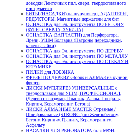
доводки Ленточных пил, сверл, твердосплавного
инструмента
БИТЫ (НАСАДКИ) на шуруповерт, АДАПТЕРЫ,
РЕДУКТОРЫ, Магнитные держатели для бит
ОСНАСТКА для Эл. инструмента ПО БЕТОНУ
(БУРЫ, СВЕРЛА, ЗУБИЛА)
ОСНАСТКА (ЗАПЧАСТИ) для Перфоратора,
Дрели, УШМ Болгарка (Патроны,переходники,
ключи , гайки)
ОСНАСТКА для Эл. инструмента ПО ДЕРЕВУ
ОСНАСТКА для Эл. инструмента ПО МЕТАЛЛУ
ОСНАСТКА для Эл. инструмента ПО СТЕКЛУ И
КЕРАМИКЕ
ПИЛКИ для ЛОБЗИКА
ФРЕЗЫ ПО ДЕРЕВУ Globus и АЛМАЗ на ручной
фрезер
ДИСКИ МУЛЬТИРЕЗ УНИВЕРСАЛЬНЫЕ с
твердосплавом для УШМ, ПРОФЕССИОНАЛ,
(Дерево с гвоздями, Пластик, Алюм. Профиль,
Кирпич, Керамогранит, Бетона)
ДИСКИ АЛМАЗНЫЕ МАСТЕР, Отрезные /
Шлифовальные (STRONG ) по Железобетону,
Бетону, Кирпичу, Граниту, Керамограниту,
Асфальту
НАСАДКИ ДЛЯ РЕНОВАТОРА (для МФИ,