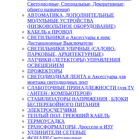
Светодиодные, Специальные, Декоративные,
общего назначения)
АВТОМАТИКА, ДОПОЛНИТЕЛЬНЫЕ
МОДУЛЬНЫЕ УСТРОЙСТВА
(НИЗКОВОЛЬТНОЕ ОБОРУДОВАНИЕ)
КАБЕЛЬ и ПРОВОД
СВЕТИЛЬНИКИ и Аксессуары к ним:
Дистанционные Выключатели
СВЕТИЛЬНИКИ УЛИЧНЫЕ (САДОВО-
ПАРКОВЫЕ, АРХИТЕКТУРНЫЕ)
ДАТЧИКИ (ДЕТЕКТОРЫ) УПРАВЛЕНИЯ
ОСВЕЩЕНИЕМ
ПРОЖЕКТОРЫ
СВЕТОДИОДНАЯ ЛЕНТА и Аксессуары для
монтажа светодиодных лент
СЛАБОТОЧНЫЕ ПРИНАДЛЕЖНОСТИ (для TV
/ АНТЕН / КОМПЬЮТЕРОВ)
СТАБИЛИЗАТОРЫ НАПРЯЖЕНИЯ , БЛОКИ
БЕСПЕРЕБОЙНОГО ПИТАНИЯ
ЭЛЕКТРОСЧЕТЧИКИ
ТЕПЛЫЙ ПОЛ, ГРЕЮЩИЙ КАБЕЛЬ
ТЕРМОУСАДКА
ТРАНСФОРМАТОРЫ, Дроссели и ИЗУ
УДЛИНИТЕЛИ СЕТЕВЫЕ
ФОНАРИ Светодиодные