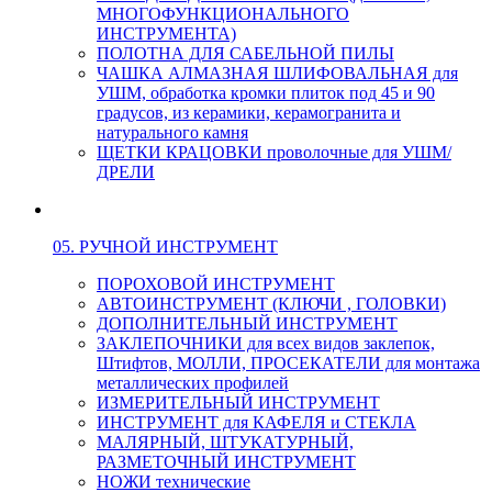
МНОГОФУНКЦИОНАЛЬНОГО
ИНСТРУМЕНТА)
ПОЛОТНА ДЛЯ САБЕЛЬНОЙ ПИЛЫ
ЧАШКА АЛМАЗНАЯ ШЛИФОВАЛЬНАЯ для
УШМ, обработка кромки плиток под 45 и 90
градусов, из керамики, керамогранита и
натурального камня
ЩЕТКИ КРАЦОВКИ проволочные для УШМ/
ДРЕЛИ
05. РУЧНОЙ ИНСТРУМЕНТ
ПОРОХОВОЙ ИНСТРУМЕНТ
АВТОИНСТРУМЕНТ (КЛЮЧИ , ГОЛОВКИ)
ДОПОЛНИТЕЛЬНЫЙ ИНСТРУМЕНТ
ЗАКЛЕПОЧНИКИ для всех видов заклепок,
Штифтов, МОЛЛИ, ПРОСЕКАТЕЛИ для монтажа
металлических профилей
ИЗМЕРИТЕЛЬНЫЙ ИНСТРУМЕНТ
ИНСТРУМЕНТ для КАФЕЛЯ и СТЕКЛА
МАЛЯРНЫЙ, ШТУКАТУРНЫЙ,
РАЗМЕТОЧНЫЙ ИНСТРУМЕНТ
НОЖИ технические