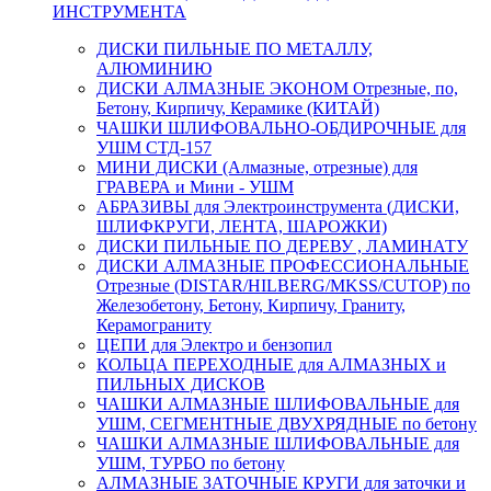
ИНСТРУМЕНТА
ДИСКИ ПИЛЬНЫЕ ПО МЕТАЛЛУ,
АЛЮМИНИЮ
ДИСКИ АЛМАЗНЫЕ ЭКОНОМ Отрезные, по,
Бетону, Кирпичу, Керамике (КИТАЙ)
ЧАШКИ ШЛИФОВАЛЬНО-ОБДИРОЧНЫЕ для
УШМ СТД-157
МИНИ ДИСКИ (Алмазные, отрезные) для
ГРАВЕРА и Мини - УШМ
АБРАЗИВЫ для Электроинструмента (ДИСКИ,
ШЛИФКРУГИ, ЛЕНТА, ШАРОЖКИ)
ДИСКИ ПИЛЬНЫЕ ПО ДЕРЕВУ , ЛАМИНАТУ
ДИСКИ АЛМАЗНЫЕ ПРОФЕССИОНАЛЬНЫЕ
Отрезные (DISTAR/HILBERG/MKSS/CUTOP) по
Железобетону, Бетону, Кирпичу, Граниту,
Керамограниту
ЦЕПИ для Электро и бензопил
КОЛЬЦА ПЕРЕХОДНЫЕ для АЛМАЗНЫХ и
ПИЛЬНЫХ ДИСКОВ
ЧАШКИ АЛМАЗНЫЕ ШЛИФОВАЛЬНЫЕ для
УШМ, СЕГМЕНТНЫЕ ДВУХРЯДНЫЕ по бетону
ЧАШКИ АЛМАЗНЫЕ ШЛИФОВАЛЬНЫЕ для
УШМ, ТУРБО по бетону
АЛМАЗНЫЕ ЗАТОЧНЫЕ КРУГИ для заточки и