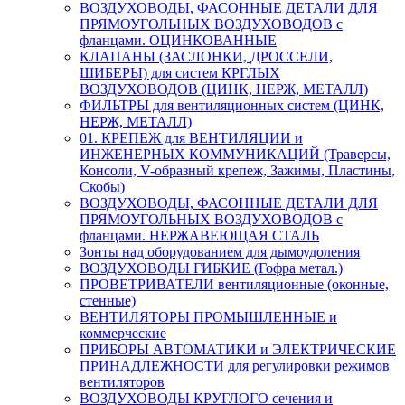
ВОЗДУХОВОДЫ, ФАСОННЫЕ ДЕТАЛИ ДЛЯ
ПРЯМОУГОЛЬНЫХ ВОЗДУХОВОДОВ с
фланцами. ОЦИНКОВАННЫЕ
КЛАПАНЫ (ЗАСЛОНКИ, ДРОССЕЛИ,
ШИБЕРЫ) для систем КРГЛЫХ
ВОЗДУХОВОДОВ (ЦИНК, НЕРЖ, МЕТАЛЛ)
ФИЛЬТРЫ для вентиляционных систем (ЦИНК,
НЕРЖ, МЕТАЛЛ)
01. КРЕПЕЖ для ВЕНТИЛЯЦИИ и
ИНЖЕНЕРНЫХ КОММУНИКАЦИЙ (Траверсы,
Консоли, V-образный крепеж, Зажимы, Пластины,
Скобы)
ВОЗДУХОВОДЫ, ФАСОННЫЕ ДЕТАЛИ ДЛЯ
ПРЯМОУГОЛЬНЫХ ВОЗДУХОВОДОВ с
фланцами. НЕРЖАВЕЮЩАЯ СТАЛЬ
Зонты над оборудованием для дымоудоления
ВОЗДУХОВОДЫ ГИБКИЕ (Гофра метал.)
ПРОВЕТРИВАТЕЛИ вентиляционные (оконные,
стенные)
ВЕНТИЛЯТОРЫ ПРОМЫШЛЕННЫЕ и
коммерческие
ПРИБОРЫ АВТОМАТИКИ и ЭЛЕКТРИЧЕСКИЕ
ПРИНАДЛЕЖНОСТИ для регулировки режимов
вентиляторов
ВОЗДУХОВОДЫ КРУГЛОГО сечения и