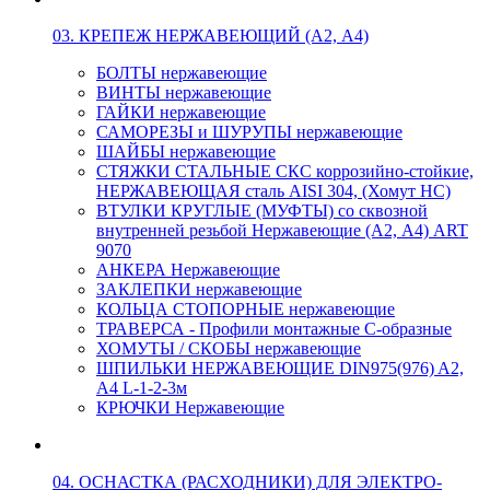
03. КРЕПЕЖ НЕРЖАВЕЮЩИЙ (А2, А4)
БОЛТЫ нержавеющие
ВИНТЫ нержавеющие
ГАЙКИ нержавеющие
САМОРЕЗЫ и ШУРУПЫ нержавеющие
ШАЙБЫ нержавеющие
СТЯЖКИ СТАЛЬНЫЕ СКС коррозийно-стойкие,
НЕРЖАВЕЮЩАЯ сталь AISI 304, (Хомут НС)
ВТУЛКИ КРУГЛЫЕ (МУФТЫ) со сквозной
внутренней резьбой Нержавеющие (А2, А4) ART
9070
АНКЕРА Нержавеющие
ЗАКЛЕПКИ нержавеющие
КОЛЬЦА СТОПОРНЫЕ нержавеющие
ТРАВЕРСА - Профили монтажные С-образные
ХОМУТЫ / СКОБЫ нержавеющие
ШПИЛЬКИ НЕРЖАВЕЮЩИЕ DIN975(976) A2,
А4 L-1-2-3м
КРЮЧКИ Нержавеющие
04. ОСНАСТКА (РАСХОДНИКИ) ДЛЯ ЭЛЕКТРО-