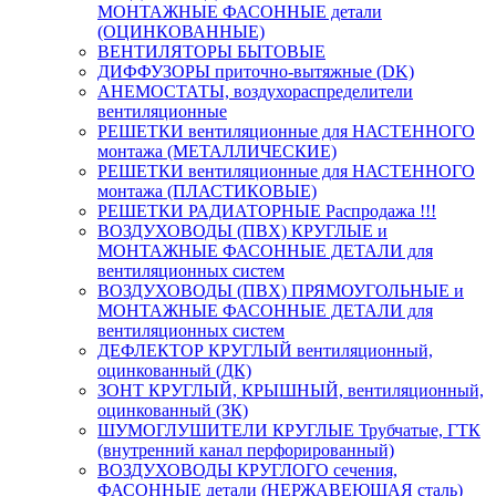
МОНТАЖНЫЕ ФАСОННЫЕ детали
(ОЦИНКОВАННЫЕ)
ВЕНТИЛЯТОРЫ БЫТОВЫЕ
ДИФФУЗОРЫ приточно-вытяжные (DK)
АНЕМОСТАТЫ, воздухораспределители
вентиляционные
РЕШЕТКИ вентиляционные для НАСТЕННОГО
монтажа (МЕТАЛЛИЧЕСКИЕ)
РЕШЕТКИ вентиляционные для НАСТЕННОГО
монтажа (ПЛАСТИКОВЫЕ)
РЕШЕТКИ РАДИАТОРНЫЕ Распродажа !!!
ВОЗДУХОВОДЫ (ПВХ) КРУГЛЫЕ и
МОНТАЖНЫЕ ФАСОННЫЕ ДЕТАЛИ для
вентиляционных систем
ВОЗДУХОВОДЫ (ПВХ) ПРЯМОУГОЛЬНЫЕ и
МОНТАЖНЫЕ ФАСОННЫЕ ДЕТАЛИ для
вентиляционных систем
ДЕФЛЕКТОР КРУГЛЫЙ вентиляционный,
оцинкованный (ДК)
ЗОНТ КРУГЛЫЙ, КРЫШНЫЙ, вентиляционный,
оцинкованный (ЗК)
ШУМОГЛУШИТЕЛИ КРУГЛЫЕ Трубчатые, ГТК
(внутренний канал перфорированный)
ВОЗДУХОВОДЫ КРУГЛОГО сечения,
ФАСОННЫЕ детали (НЕРЖАВЕЮЩАЯ сталь)