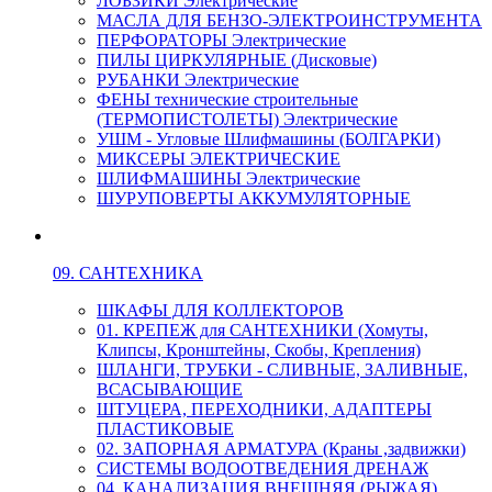
ЛОБЗИКИ Электрические
МАСЛА ДЛЯ БЕНЗО-ЭЛЕКТРОИНСТРУМЕНТА
ПЕРФОРАТОРЫ Электрические
ПИЛЫ ЦИРКУЛЯРНЫЕ (Дисковые)
РУБАНКИ Электрические
ФЕНЫ технические строительные
(ТЕРМОПИСТОЛЕТЫ) Электрические
УШМ - Угловые Шлифмашины (БОЛГАРКИ)
МИКСЕРЫ ЭЛЕКТРИЧЕСКИЕ
ШЛИФМАШИНЫ Электрические
ШУРУПОВЕРТЫ АККУМУЛЯТОРНЫЕ
09. САНТЕХНИКА
ШКАФЫ ДЛЯ КОЛЛЕКТОРОВ
01. КРЕПЕЖ для САНТЕХНИКИ (Хомуты,
Клипсы, Кронштейны, Скобы, Крепления)
ШЛАНГИ, ТРУБКИ - СЛИВНЫЕ, ЗАЛИВНЫЕ,
ВСАСЫВАЮЩИЕ
ШТУЦЕРА, ПЕРЕХОДНИКИ, АДАПТЕРЫ
ПЛАСТИКОВЫЕ
02. ЗАПОРНАЯ АРМАТУРА (Краны ,задвижки)
СИСТЕМЫ ВОДООТВЕДЕНИЯ ДРЕНАЖ
04. КАНАЛИЗАЦИЯ ВНЕШНЯЯ (РЫЖАЯ)