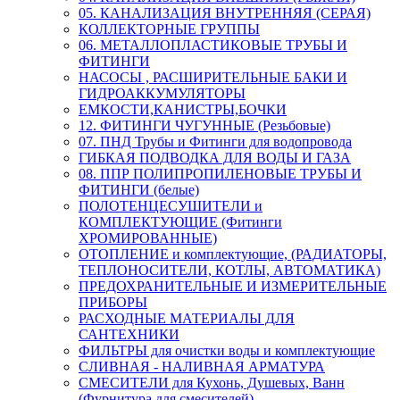
05. КАНАЛИЗАЦИЯ ВНУТРЕННЯЯ (СЕРАЯ)
КОЛЛЕКТОРНЫЕ ГРУППЫ
06. МЕТАЛЛОПЛАСТИКОВЫЕ ТРУБЫ И
ФИТИНГИ
НАСОСЫ , РАСШИРИТЕЛЬНЫЕ БАКИ И
ГИДРОАККУМУЛЯТОРЫ
ЕМКОСТИ,КАНИСТРЫ,БОЧКИ
12. ФИТИНГИ ЧУГУННЫЕ (Резьбовые)
07. ПНД Трубы и Фитинги для водопровода
ГИБКАЯ ПОДВОДКА ДЛЯ ВОДЫ И ГАЗА
08. ППР ПОЛИПРОПИЛЕНОВЫЕ ТРУБЫ И
ФИТИНГИ (белые)
ПОЛОТЕНЦЕСУШИТЕЛИ и
КОМПЛЕКТУЮЩИЕ (Фитинги
ХРОМИРОВАННЫЕ)
ОТОПЛЕНИЕ и комплектующие, (РАДИАТОРЫ,
ТЕПЛОНОСИТЕЛИ, КОТЛЫ, АВТОМАТИКА)
ПРЕДОХРАНИТЕЛЬНЫЕ И ИЗМЕРИТЕЛЬНЫЕ
ПРИБОРЫ
РАСХОДНЫЕ МАТЕРИАЛЫ ДЛЯ
САНТЕХНИКИ
ФИЛЬТРЫ для очистки воды и комплектующие
СЛИВНАЯ - НАЛИВНАЯ АРМАТУРА
СМЕСИТЕЛИ для Кухонь, Душевых, Ванн
(Фурнитура для смесителей)