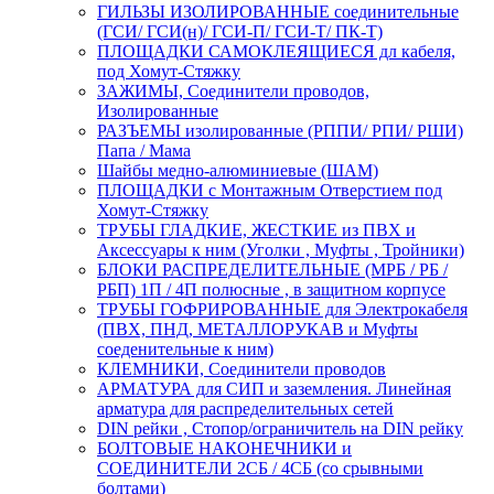
ГИЛЬЗЫ ИЗОЛИРОВАННЫЕ соединительные
(ГСИ/ ГСИ(н)/ ГСИ-П/ ГСИ-Т/ ПК-Т)
ПЛОЩАДКИ САМОКЛЕЯЩИЕСЯ дл кабеля,
под Хомут-Стяжку
ЗАЖИМЫ, Соединители проводов,
Изолированные
РАЗЪЕМЫ изолированные (РППИ/ РПИ/ РШИ)
Папа / Мама
Шайбы медно-алюминиевые (ШАМ)
ПЛОЩАДКИ с Монтажным Отверстием под
Хомут-Стяжку
ТРУБЫ ГЛАДКИЕ, ЖЕСТКИЕ из ПВХ и
Аксессуары к ним (Уголки , Муфты , Тройники)
БЛОКИ РАСПРЕДЕЛИТЕЛЬНЫЕ (МРБ / РБ /
РБП) 1П / 4П полюсные , в защитном корпусе
ТРУБЫ ГОФРИРОВАННЫЕ для Электрокабеля
(ПВХ, ПНД, МЕТАЛЛОРУКАВ и Муфты
соеденительные к ним)
КЛЕМНИКИ, Соединители проводов
АРМАТУРА для СИП и заземления. Линейная
арматура для распределительных сетей
DIN рейки , Стопор/ограничитель на DIN рейку
БОЛТОВЫЕ НАКОНЕЧНИКИ и
СОЕДИНИТЕЛИ 2СБ / 4СБ (со срывными
болтами)