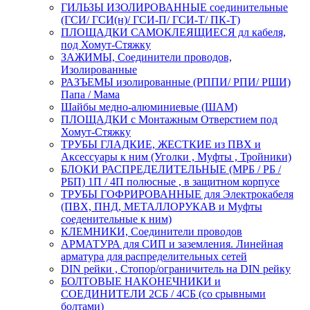
ГИЛЬЗЫ ИЗОЛИРОВАННЫЕ соединительные
(ГСИ/ ГСИ(н)/ ГСИ-П/ ГСИ-Т/ ПК-Т)
ПЛОЩАДКИ САМОКЛЕЯЩИЕСЯ дл кабеля,
под Хомут-Стяжку
ЗАЖИМЫ, Соединители проводов,
Изолированные
РАЗЪЕМЫ изолированные (РППИ/ РПИ/ РШИ)
Папа / Мама
Шайбы медно-алюминиевые (ШАМ)
ПЛОЩАДКИ с Монтажным Отверстием под
Хомут-Стяжку
ТРУБЫ ГЛАДКИЕ, ЖЕСТКИЕ из ПВХ и
Аксессуары к ним (Уголки , Муфты , Тройники)
БЛОКИ РАСПРЕДЕЛИТЕЛЬНЫЕ (МРБ / РБ /
РБП) 1П / 4П полюсные , в защитном корпусе
ТРУБЫ ГОФРИРОВАННЫЕ для Электрокабеля
(ПВХ, ПНД, МЕТАЛЛОРУКАВ и Муфты
соеденительные к ним)
КЛЕМНИКИ, Соединители проводов
АРМАТУРА для СИП и заземления. Линейная
арматура для распределительных сетей
DIN рейки , Стопор/ограничитель на DIN рейку
БОЛТОВЫЕ НАКОНЕЧНИКИ и
СОЕДИНИТЕЛИ 2СБ / 4СБ (со срывными
болтами)