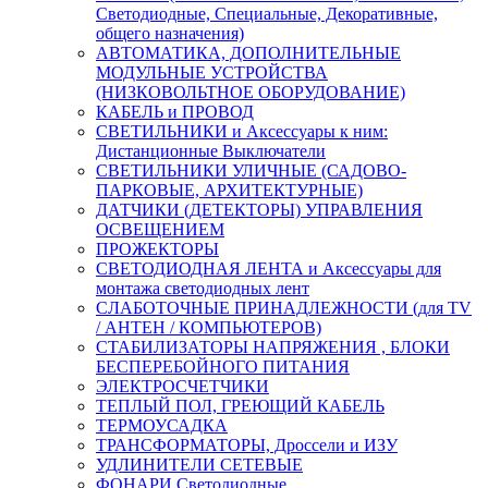
Светодиодные, Специальные, Декоративные,
общего назначения)
АВТОМАТИКА, ДОПОЛНИТЕЛЬНЫЕ
МОДУЛЬНЫЕ УСТРОЙСТВА
(НИЗКОВОЛЬТНОЕ ОБОРУДОВАНИЕ)
КАБЕЛЬ и ПРОВОД
СВЕТИЛЬНИКИ и Аксессуары к ним:
Дистанционные Выключатели
СВЕТИЛЬНИКИ УЛИЧНЫЕ (САДОВО-
ПАРКОВЫЕ, АРХИТЕКТУРНЫЕ)
ДАТЧИКИ (ДЕТЕКТОРЫ) УПРАВЛЕНИЯ
ОСВЕЩЕНИЕМ
ПРОЖЕКТОРЫ
СВЕТОДИОДНАЯ ЛЕНТА и Аксессуары для
монтажа светодиодных лент
СЛАБОТОЧНЫЕ ПРИНАДЛЕЖНОСТИ (для TV
/ АНТЕН / КОМПЬЮТЕРОВ)
СТАБИЛИЗАТОРЫ НАПРЯЖЕНИЯ , БЛОКИ
БЕСПЕРЕБОЙНОГО ПИТАНИЯ
ЭЛЕКТРОСЧЕТЧИКИ
ТЕПЛЫЙ ПОЛ, ГРЕЮЩИЙ КАБЕЛЬ
ТЕРМОУСАДКА
ТРАНСФОРМАТОРЫ, Дроссели и ИЗУ
УДЛИНИТЕЛИ СЕТЕВЫЕ
ФОНАРИ Светодиодные