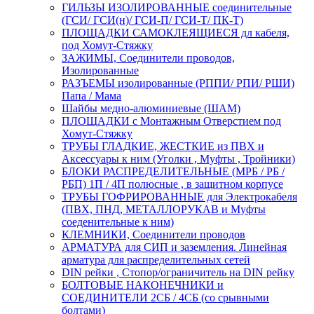
ГИЛЬЗЫ ИЗОЛИРОВАННЫЕ соединительные
(ГСИ/ ГСИ(н)/ ГСИ-П/ ГСИ-Т/ ПК-Т)
ПЛОЩАДКИ САМОКЛЕЯЩИЕСЯ дл кабеля,
под Хомут-Стяжку
ЗАЖИМЫ, Соединители проводов,
Изолированные
РАЗЪЕМЫ изолированные (РППИ/ РПИ/ РШИ)
Папа / Мама
Шайбы медно-алюминиевые (ШАМ)
ПЛОЩАДКИ с Монтажным Отверстием под
Хомут-Стяжку
ТРУБЫ ГЛАДКИЕ, ЖЕСТКИЕ из ПВХ и
Аксессуары к ним (Уголки , Муфты , Тройники)
БЛОКИ РАСПРЕДЕЛИТЕЛЬНЫЕ (МРБ / РБ /
РБП) 1П / 4П полюсные , в защитном корпусе
ТРУБЫ ГОФРИРОВАННЫЕ для Электрокабеля
(ПВХ, ПНД, МЕТАЛЛОРУКАВ и Муфты
соеденительные к ним)
КЛЕМНИКИ, Соединители проводов
АРМАТУРА для СИП и заземления. Линейная
арматура для распределительных сетей
DIN рейки , Стопор/ограничитель на DIN рейку
БОЛТОВЫЕ НАКОНЕЧНИКИ и
СОЕДИНИТЕЛИ 2СБ / 4СБ (со срывными
болтами)