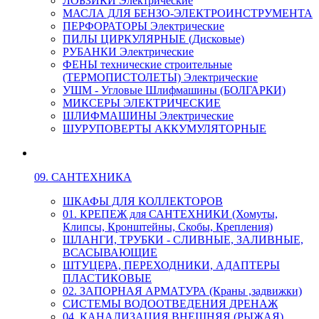
ЛОБЗИКИ Электрические
МАСЛА ДЛЯ БЕНЗО-ЭЛЕКТРОИНСТРУМЕНТА
ПЕРФОРАТОРЫ Электрические
ПИЛЫ ЦИРКУЛЯРНЫЕ (Дисковые)
РУБАНКИ Электрические
ФЕНЫ технические строительные
(ТЕРМОПИСТОЛЕТЫ) Электрические
УШМ - Угловые Шлифмашины (БОЛГАРКИ)
МИКСЕРЫ ЭЛЕКТРИЧЕСКИЕ
ШЛИФМАШИНЫ Электрические
ШУРУПОВЕРТЫ АККУМУЛЯТОРНЫЕ
09. САНТЕХНИКА
ШКАФЫ ДЛЯ КОЛЛЕКТОРОВ
01. КРЕПЕЖ для САНТЕХНИКИ (Хомуты,
Клипсы, Кронштейны, Скобы, Крепления)
ШЛАНГИ, ТРУБКИ - СЛИВНЫЕ, ЗАЛИВНЫЕ,
ВСАСЫВАЮЩИЕ
ШТУЦЕРА, ПЕРЕХОДНИКИ, АДАПТЕРЫ
ПЛАСТИКОВЫЕ
02. ЗАПОРНАЯ АРМАТУРА (Краны ,задвижки)
СИСТЕМЫ ВОДООТВЕДЕНИЯ ДРЕНАЖ
04. КАНАЛИЗАЦИЯ ВНЕШНЯЯ (РЫЖАЯ)