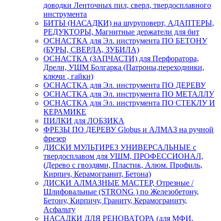
доводки Ленточных пил, сверл, твердосплавного
инструмента
БИТЫ (НАСАДКИ) на шуруповерт, АДАПТЕРЫ,
РЕДУКТОРЫ, Магнитные держатели для бит
ОСНАСТКА для Эл. инструмента ПО БЕТОНУ
(БУРЫ, СВЕРЛА, ЗУБИЛА)
ОСНАСТКА (ЗАПЧАСТИ) для Перфоратора,
Дрели, УШМ Болгарка (Патроны,переходники,
ключи , гайки)
ОСНАСТКА для Эл. инструмента ПО ДЕРЕВУ
ОСНАСТКА для Эл. инструмента ПО МЕТАЛЛУ
ОСНАСТКА для Эл. инструмента ПО СТЕКЛУ И
КЕРАМИКЕ
ПИЛКИ для ЛОБЗИКА
ФРЕЗЫ ПО ДЕРЕВУ Globus и АЛМАЗ на ручной
фрезер
ДИСКИ МУЛЬТИРЕЗ УНИВЕРСАЛЬНЫЕ с
твердосплавом для УШМ, ПРОФЕССИОНАЛ,
(Дерево с гвоздями, Пластик, Алюм. Профиль,
Кирпич, Керамогранит, Бетона)
ДИСКИ АЛМАЗНЫЕ МАСТЕР, Отрезные /
Шлифовальные (STRONG ) по Железобетону,
Бетону, Кирпичу, Граниту, Керамограниту,
Асфальту
НАСАДКИ ДЛЯ РЕНОВАТОРА (для МФИ,