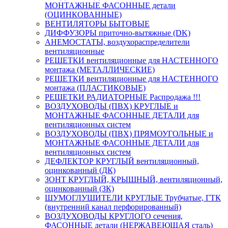
МОНТАЖНЫЕ ФАСОННЫЕ детали
(ОЦИНКОВАННЫЕ)
ВЕНТИЛЯТОРЫ БЫТОВЫЕ
ДИФФУЗОРЫ приточно-вытяжные (DK)
АНЕМОСТАТЫ, воздухораспределители
вентиляционные
РЕШЕТКИ вентиляционные для НАСТЕННОГО
монтажа (МЕТАЛЛИЧЕСКИЕ)
РЕШЕТКИ вентиляционные для НАСТЕННОГО
монтажа (ПЛАСТИКОВЫЕ)
РЕШЕТКИ РАДИАТОРНЫЕ Распродажа !!!
ВОЗДУХОВОДЫ (ПВХ) КРУГЛЫЕ и
МОНТАЖНЫЕ ФАСОННЫЕ ДЕТАЛИ для
вентиляционных систем
ВОЗДУХОВОДЫ (ПВХ) ПРЯМОУГОЛЬНЫЕ и
МОНТАЖНЫЕ ФАСОННЫЕ ДЕТАЛИ для
вентиляционных систем
ДЕФЛЕКТОР КРУГЛЫЙ вентиляционный,
оцинкованный (ДК)
ЗОНТ КРУГЛЫЙ, КРЫШНЫЙ, вентиляционный,
оцинкованный (ЗК)
ШУМОГЛУШИТЕЛИ КРУГЛЫЕ Трубчатые, ГТК
(внутренний канал перфорированный)
ВОЗДУХОВОДЫ КРУГЛОГО сечения,
ФАСОННЫЕ детали (НЕРЖАВЕЮЩАЯ сталь)