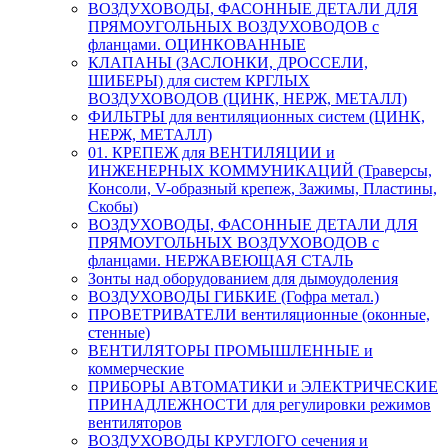
ВОЗДУХОВОДЫ, ФАСОННЫЕ ДЕТАЛИ ДЛЯ
ПРЯМОУГОЛЬНЫХ ВОЗДУХОВОДОВ с
фланцами. ОЦИНКОВАННЫЕ
КЛАПАНЫ (ЗАСЛОНКИ, ДРОССЕЛИ,
ШИБЕРЫ) для систем КРГЛЫХ
ВОЗДУХОВОДОВ (ЦИНК, НЕРЖ, МЕТАЛЛ)
ФИЛЬТРЫ для вентиляционных систем (ЦИНК,
НЕРЖ, МЕТАЛЛ)
01. КРЕПЕЖ для ВЕНТИЛЯЦИИ и
ИНЖЕНЕРНЫХ КОММУНИКАЦИЙ (Траверсы,
Консоли, V-образный крепеж, Зажимы, Пластины,
Скобы)
ВОЗДУХОВОДЫ, ФАСОННЫЕ ДЕТАЛИ ДЛЯ
ПРЯМОУГОЛЬНЫХ ВОЗДУХОВОДОВ с
фланцами. НЕРЖАВЕЮЩАЯ СТАЛЬ
Зонты над оборудованием для дымоудоления
ВОЗДУХОВОДЫ ГИБКИЕ (Гофра метал.)
ПРОВЕТРИВАТЕЛИ вентиляционные (оконные,
стенные)
ВЕНТИЛЯТОРЫ ПРОМЫШЛЕННЫЕ и
коммерческие
ПРИБОРЫ АВТОМАТИКИ и ЭЛЕКТРИЧЕСКИЕ
ПРИНАДЛЕЖНОСТИ для регулировки режимов
вентиляторов
ВОЗДУХОВОДЫ КРУГЛОГО сечения и