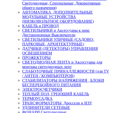
Светодиодные, Специальные, Декоративные,
общего назначения)
АВТОМАТИКА, ДОПОЛНИТЕЛЬНЫЕ
МОДУЛЬНЫЕ УСТРОЙСТВА
(НИЗКОВОЛЬТНОЕ ОБОРУДОВАНИЕ)
КАБЕЛЬ и ПРОВОД
СВЕТИЛЬНИКИ и Аксессуары к ним:
Дистанционные Выключатели
СВЕТИЛЬНИКИ УЛИЧНЫЕ (САДОВО-
ПАРКОВЫЕ, АРХИТЕКТУРНЫЕ)
ДАТЧИКИ (ДЕТЕКТОРЫ) УПРАВЛЕНИЯ
ОСВЕЩЕНИЕМ
ПРОЖЕКТОРЫ
СВЕТОДИОДНАЯ ЛЕНТА и Аксессуары для
монтажа светодиодных лент
СЛАБОТОЧНЫЕ ПРИНАДЛЕЖНОСТИ (для TV
/ АНТЕН / КОМПЬЮТЕРОВ)
СТАБИЛИЗАТОРЫ НАПРЯЖЕНИЯ , БЛОКИ
БЕСПЕРЕБОЙНОГО ПИТАНИЯ
ЭЛЕКТРОСЧЕТЧИКИ
ТЕПЛЫЙ ПОЛ, ГРЕЮЩИЙ КАБЕЛЬ
ТЕРМОУСАДКА
ТРАНСФОРМАТОРЫ, Дроссели и ИЗУ
УДЛИНИТЕЛИ СЕТЕВЫЕ
ФОНАРИ Светодиодные