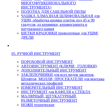
МНОГОФУНКЦИОНАЛЬНОГО
ИНСТРУМЕНТА)
ПОЛОТНА ДЛЯ САБЕЛЬНОЙ ПИЛЫ
ЧАШКА АЛМАЗНАЯ ШЛИФОВАЛЬНАЯ для
УШМ, обработка кромки плиток под 45 и 90
градусов, из керамики, керамогранита и
натурального камня
ЩЕТКИ КРАЦОВКИ проволочные для УШМ/
ДРЕЛИ
05. РУЧНОЙ ИНСТРУМЕНТ
ПОРОХОВОЙ ИНСТРУМЕНТ
АВТОИНСТРУМЕНТ (КЛЮЧИ , ГОЛОВКИ)
ДОПОЛНИТЕЛЬНЫЙ ИНСТРУМЕНТ
ЗАКЛЕПОЧНИКИ для всех видов заклепок,
Штифтов, МОЛЛИ, ПРОСЕКАТЕЛИ для монтажа
металлических профилей
ИЗМЕРИТЕЛЬНЫЙ ИНСТРУМЕНТ
ИНСТРУМЕНТ для КАФЕЛЯ и СТЕКЛА
МАЛЯРНЫЙ, ШТУКАТУРНЫЙ,
РАЗМЕТОЧНЫЙ ИНСТРУМЕНТ
НОЖИ технические