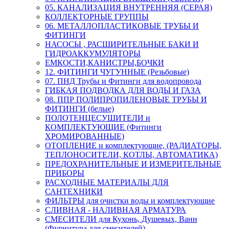
05. КАНАЛИЗАЦИЯ ВНУТРЕННЯЯ (СЕРАЯ)
КОЛЛЕКТОРНЫЕ ГРУППЫ
06. МЕТАЛЛОПЛАСТИКОВЫЕ ТРУБЫ И
ФИТИНГИ
НАСОСЫ , РАСШИРИТЕЛЬНЫЕ БАКИ И
ГИДРОАККУМУЛЯТОРЫ
ЕМКОСТИ,КАНИСТРЫ,БОЧКИ
12. ФИТИНГИ ЧУГУННЫЕ (Резьбовые)
07. ПНД Трубы и Фитинги для водопровода
ГИБКАЯ ПОДВОДКА ДЛЯ ВОДЫ И ГАЗА
08. ППР ПОЛИПРОПИЛЕНОВЫЕ ТРУБЫ И
ФИТИНГИ (белые)
ПОЛОТЕНЦЕСУШИТЕЛИ и
КОМПЛЕКТУЮЩИЕ (Фитинги
ХРОМИРОВАННЫЕ)
ОТОПЛЕНИЕ и комплектующие, (РАДИАТОРЫ,
ТЕПЛОНОСИТЕЛИ, КОТЛЫ, АВТОМАТИКА)
ПРЕДОХРАНИТЕЛЬНЫЕ И ИЗМЕРИТЕЛЬНЫЕ
ПРИБОРЫ
РАСХОДНЫЕ МАТЕРИАЛЫ ДЛЯ
САНТЕХНИКИ
ФИЛЬТРЫ для очистки воды и комплектующие
СЛИВНАЯ - НАЛИВНАЯ АРМАТУРА
СМЕСИТЕЛИ для Кухонь, Душевых, Ванн
(Фурнитура для смесителей)