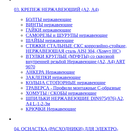
03. КРЕПЕЖ НЕРЖАВЕЮЩИЙ (А2, А4)
БОЛТЫ нержавеющие
ВИНТЫ нержавеющие
ГАЙКИ нержавеющие
САМОРЕЗЫ и ШУРУПЫ нержавеющие
ШАЙБЫ нержавеющие
СТЯЖКИ СТАЛЬНЫЕ СКС коррозийно-стойкие,
НЕРЖАВЕЮЩАЯ сталь AISI 304, (Хомут НС)
ВТУЛКИ КРУГЛЫЕ (МУФТЫ) со сквозной
внутренней резьбой Нержавеющие (А2, А4) ART
9070
АНКЕРА Нержавеющие
ЗАКЛЕПКИ нержавеющие
КОЛЬЦА СТОПОРНЫЕ нержавеющие
ТРАВЕРСА - Профили монтажные С-образные
ХОМУТЫ / СКОБЫ нержавеющие
ШПИЛЬКИ НЕРЖАВЕЮЩИЕ DIN975(976) A2,
А4 L-1-2-3м
КРЮЧКИ Нержавеющие
04. ОСНАСТКА (РАСХОДНИКИ) ДЛЯ ЭЛЕКТРО-