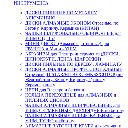
ИНСТРУМЕНТА
ДИСКИ ПИЛЬНЫЕ ПО МЕТАЛЛУ,
АЛЮМИНИЮ
ДИСКИ АЛМАЗНЫЕ ЭКОНОМ Отрезные, по,
Бетону, Кирпичу, Керамике (КИТАЙ)
ЧАШКИ ШЛИФОВАЛЬНО-ОБДИРОЧНЫЕ для
УШМ СТД-157
МИНИ ДИСКИ (Алмазные, отрезные) для
ГРАВЕРА и Мини - УШМ
АБРАЗИВЫ для Электроинструмента (ДИСКИ,
ШЛИФКРУГИ, ЛЕНТА, ШАРОЖКИ)
ДИСКИ ПИЛЬНЫЕ ПО ДЕРЕВУ , ЛАМИНАТУ
ДИСКИ АЛМАЗНЫЕ ПРОФЕССИОНАЛЬНЫЕ
Отрезные (DISTAR/HILBERG/MKSS/CUTOP) по
Железобетону, Бетону, Кирпичу, Граниту,
Керамограниту
ЦЕПИ для Электро и бензопил
КОЛЬЦА ПЕРЕХОДНЫЕ для АЛМАЗНЫХ и
ПИЛЬНЫХ ДИСКОВ
ЧАШКИ АЛМАЗНЫЕ ШЛИФОВАЛЬНЫЕ для
УШМ, СЕГМЕНТНЫЕ ДВУХРЯДНЫЕ по бетону
ЧАШКИ АЛМАЗНЫЕ ШЛИФОВАЛЬНЫЕ для
УШМ, ТУРБО по бетону
АЛМАЗНЫЕ ЗАТОЧНЫЕ КРУГИ для заточки и