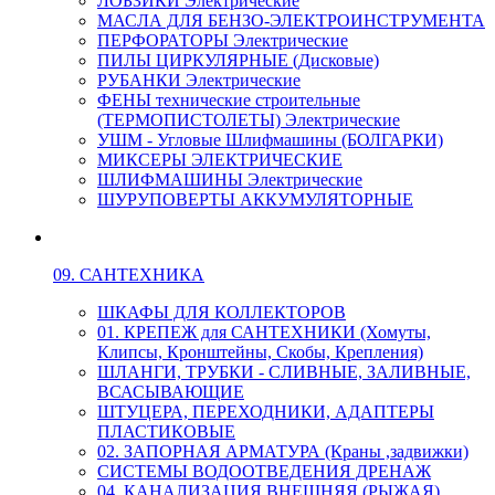
ЛОБЗИКИ Электрические
МАСЛА ДЛЯ БЕНЗО-ЭЛЕКТРОИНСТРУМЕНТА
ПЕРФОРАТОРЫ Электрические
ПИЛЫ ЦИРКУЛЯРНЫЕ (Дисковые)
РУБАНКИ Электрические
ФЕНЫ технические строительные
(ТЕРМОПИСТОЛЕТЫ) Электрические
УШМ - Угловые Шлифмашины (БОЛГАРКИ)
МИКСЕРЫ ЭЛЕКТРИЧЕСКИЕ
ШЛИФМАШИНЫ Электрические
ШУРУПОВЕРТЫ АККУМУЛЯТОРНЫЕ
09. САНТЕХНИКА
ШКАФЫ ДЛЯ КОЛЛЕКТОРОВ
01. КРЕПЕЖ для САНТЕХНИКИ (Хомуты,
Клипсы, Кронштейны, Скобы, Крепления)
ШЛАНГИ, ТРУБКИ - СЛИВНЫЕ, ЗАЛИВНЫЕ,
ВСАСЫВАЮЩИЕ
ШТУЦЕРА, ПЕРЕХОДНИКИ, АДАПТЕРЫ
ПЛАСТИКОВЫЕ
02. ЗАПОРНАЯ АРМАТУРА (Краны ,задвижки)
СИСТЕМЫ ВОДООТВЕДЕНИЯ ДРЕНАЖ
04. КАНАЛИЗАЦИЯ ВНЕШНЯЯ (РЫЖАЯ)