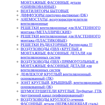
МОНТАЖНЫЕ ФАСОННЫЕ детали
(ОЦИНКОВАННЫЕ)
ВЕНТИЛЯТОРЫ БЫТОВЫЕ
ДИФФУЗОРЫ приточно-вытяжные (DK)
АНЕМОСТАТЫ, воздухораспределители
вентиляционные
РЕШЕТКИ вентиляционные для НАСТЕННОГО
монтажа (МЕТАЛЛИЧЕСКИЕ)
РЕШЕТКИ вентиляционные для НАСТЕННОГО
монтажа (ПЛАСТИКОВЫЕ)
РЕШЕТКИ РАДИАТОРНЫЕ Распродажа !!!
ВОЗДУХОВОДЫ (ПВХ) КРУГЛЫЕ и
МОНТАЖНЫЕ ФАСОННЫЕ ДЕТАЛИ для
вентиляционных систем
ВОЗДУХОВОДЫ (ПВХ) ПРЯМОУГОЛЬНЫЕ и
МОНТАЖНЫЕ ФАСОННЫЕ ДЕТАЛИ для
вентиляционных систем
ДЕФЛЕКТОР КРУГЛЫЙ вентиляционный,
оцинкованный (ДК)
ЗОНТ КРУГЛЫЙ, КРЫШНЫЙ, вентиляционный,
оцинкованный (ЗК)
ШУМОГЛУШИТЕЛИ КРУГЛЫЕ Трубчатые, ГТК
(внутренний канал перфорированный)
ВОЗДУХОВОДЫ КРУГЛОГО сечения,
ФАСОННЫЕ детали (НЕРЖАВЕЮЩАЯ сталь)