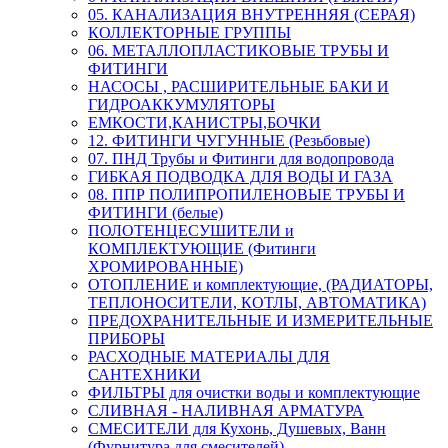
05. КАНАЛИЗАЦИЯ ВНУТРЕННЯЯ (СЕРАЯ)
КОЛЛЕКТОРНЫЕ ГРУППЫ
06. МЕТАЛЛОПЛАСТИКОВЫЕ ТРУБЫ И
ФИТИНГИ
НАСОСЫ , РАСШИРИТЕЛЬНЫЕ БАКИ И
ГИДРОАККУМУЛЯТОРЫ
ЕМКОСТИ,КАНИСТРЫ,БОЧКИ
12. ФИТИНГИ ЧУГУННЫЕ (Резьбовые)
07. ПНД Трубы и Фитинги для водопровода
ГИБКАЯ ПОДВОДКА ДЛЯ ВОДЫ И ГАЗА
08. ППР ПОЛИПРОПИЛЕНОВЫЕ ТРУБЫ И
ФИТИНГИ (белые)
ПОЛОТЕНЦЕСУШИТЕЛИ и
КОМПЛЕКТУЮЩИЕ (Фитинги
ХРОМИРОВАННЫЕ)
ОТОПЛЕНИЕ и комплектующие, (РАДИАТОРЫ,
ТЕПЛОНОСИТЕЛИ, КОТЛЫ, АВТОМАТИКА)
ПРЕДОХРАНИТЕЛЬНЫЕ И ИЗМЕРИТЕЛЬНЫЕ
ПРИБОРЫ
РАСХОДНЫЕ МАТЕРИАЛЫ ДЛЯ
САНТЕХНИКИ
ФИЛЬТРЫ для очистки воды и комплектующие
СЛИВНАЯ - НАЛИВНАЯ АРМАТУРА
СМЕСИТЕЛИ для Кухонь, Душевых, Ванн
(Фурнитура для смесителей)