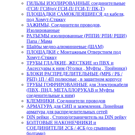
ГИЛЬЗЫ ИЗОЛИРОВАННЫЕ соединительные
(ГСИ/ ГСИ(н)/ ГСИ-П/ ГСИ-Т/ ПК-Т)
ПЛОЩАДКИ САМОКЛЕЯЩИЕСЯ дл кабеля,
под Хомут-Стяжку
ЗАЖИМЫ, Соединители проводов,
Изолированные
РАЗЪЕМЫ изолированные (РППИ/ РПИ/ РШИ)
Папа / Мама
Шайбы медно-алюминиевые (ШАМ)
ПЛОЩАДКИ с Монтажным Отверстием под
Хомут-Стяжку
ТРУБЫ ГЛАДКИЕ, ЖЕСТКИЕ из ПВХ и
Аксессуары к ним (Уголки , Муфты , Тройники)
БЛОКИ РАСПРЕДЕЛИТЕЛЬНЫЕ (МРБ / РБ /
РБП) 1П / 4П полюсные , в защитном корпусе
ТРУБЫ ГОФРИРОВАННЫЕ для Электрокабеля
(ПВХ, ПНД, МЕТАЛЛОРУКАВ и Муфты
соеденительные к ним)
КЛЕМНИКИ, Соединители проводов
АРМАТУРА для СИП и заземления. Линейная
арматура для распределительных сетей
DIN рейки , Стопор/ограничитель на DIN рейку
БОЛТОВЫЕ НАКОНЕЧНИКИ и
СОЕДИНИТЕЛИ 2СБ / 4СБ (со срывными
болтами)