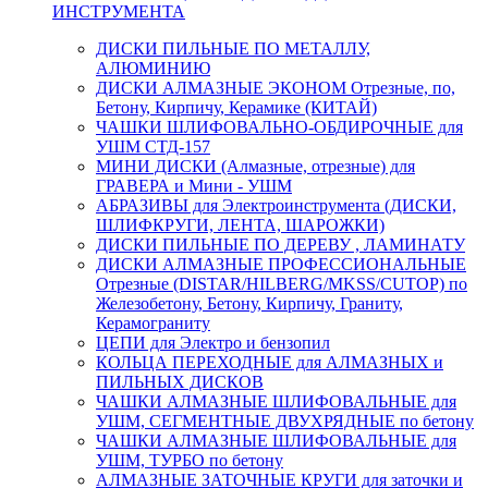
ИНСТРУМЕНТА
ДИСКИ ПИЛЬНЫЕ ПО МЕТАЛЛУ,
АЛЮМИНИЮ
ДИСКИ АЛМАЗНЫЕ ЭКОНОМ Отрезные, по,
Бетону, Кирпичу, Керамике (КИТАЙ)
ЧАШКИ ШЛИФОВАЛЬНО-ОБДИРОЧНЫЕ для
УШМ СТД-157
МИНИ ДИСКИ (Алмазные, отрезные) для
ГРАВЕРА и Мини - УШМ
АБРАЗИВЫ для Электроинструмента (ДИСКИ,
ШЛИФКРУГИ, ЛЕНТА, ШАРОЖКИ)
ДИСКИ ПИЛЬНЫЕ ПО ДЕРЕВУ , ЛАМИНАТУ
ДИСКИ АЛМАЗНЫЕ ПРОФЕССИОНАЛЬНЫЕ
Отрезные (DISTAR/HILBERG/MKSS/CUTOP) по
Железобетону, Бетону, Кирпичу, Граниту,
Керамограниту
ЦЕПИ для Электро и бензопил
КОЛЬЦА ПЕРЕХОДНЫЕ для АЛМАЗНЫХ и
ПИЛЬНЫХ ДИСКОВ
ЧАШКИ АЛМАЗНЫЕ ШЛИФОВАЛЬНЫЕ для
УШМ, СЕГМЕНТНЫЕ ДВУХРЯДНЫЕ по бетону
ЧАШКИ АЛМАЗНЫЕ ШЛИФОВАЛЬНЫЕ для
УШМ, ТУРБО по бетону
АЛМАЗНЫЕ ЗАТОЧНЫЕ КРУГИ для заточки и