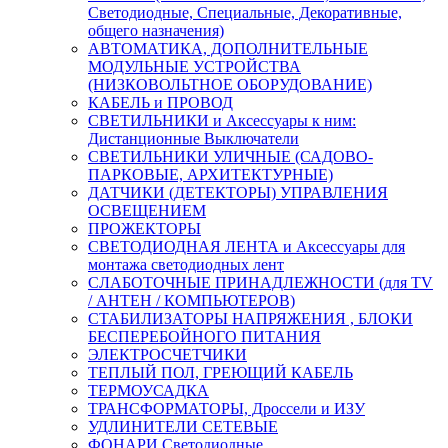
Светодиодные, Специальные, Декоративные,
общего назначения)
АВТОМАТИКА, ДОПОЛНИТЕЛЬНЫЕ
МОДУЛЬНЫЕ УСТРОЙСТВА
(НИЗКОВОЛЬТНОЕ ОБОРУДОВАНИЕ)
КАБЕЛЬ и ПРОВОД
СВЕТИЛЬНИКИ и Аксессуары к ним:
Дистанционные Выключатели
СВЕТИЛЬНИКИ УЛИЧНЫЕ (САДОВО-
ПАРКОВЫЕ, АРХИТЕКТУРНЫЕ)
ДАТЧИКИ (ДЕТЕКТОРЫ) УПРАВЛЕНИЯ
ОСВЕЩЕНИЕМ
ПРОЖЕКТОРЫ
СВЕТОДИОДНАЯ ЛЕНТА и Аксессуары для
монтажа светодиодных лент
СЛАБОТОЧНЫЕ ПРИНАДЛЕЖНОСТИ (для TV
/ АНТЕН / КОМПЬЮТЕРОВ)
СТАБИЛИЗАТОРЫ НАПРЯЖЕНИЯ , БЛОКИ
БЕСПЕРЕБОЙНОГО ПИТАНИЯ
ЭЛЕКТРОСЧЕТЧИКИ
ТЕПЛЫЙ ПОЛ, ГРЕЮЩИЙ КАБЕЛЬ
ТЕРМОУСАДКА
ТРАНСФОРМАТОРЫ, Дроссели и ИЗУ
УДЛИНИТЕЛИ СЕТЕВЫЕ
ФОНАРИ Светодиодные