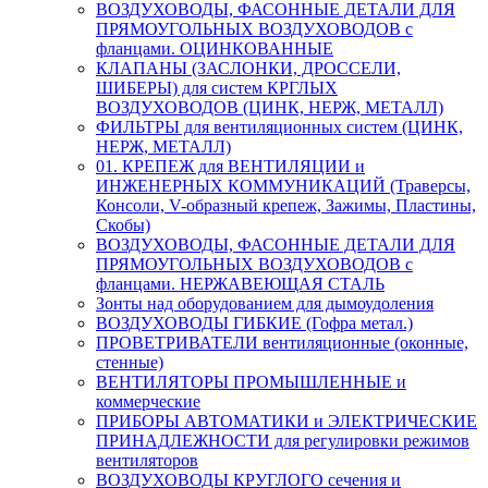
ВОЗДУХОВОДЫ, ФАСОННЫЕ ДЕТАЛИ ДЛЯ
ПРЯМОУГОЛЬНЫХ ВОЗДУХОВОДОВ с
фланцами. ОЦИНКОВАННЫЕ
КЛАПАНЫ (ЗАСЛОНКИ, ДРОССЕЛИ,
ШИБЕРЫ) для систем КРГЛЫХ
ВОЗДУХОВОДОВ (ЦИНК, НЕРЖ, МЕТАЛЛ)
ФИЛЬТРЫ для вентиляционных систем (ЦИНК,
НЕРЖ, МЕТАЛЛ)
01. КРЕПЕЖ для ВЕНТИЛЯЦИИ и
ИНЖЕНЕРНЫХ КОММУНИКАЦИЙ (Траверсы,
Консоли, V-образный крепеж, Зажимы, Пластины,
Скобы)
ВОЗДУХОВОДЫ, ФАСОННЫЕ ДЕТАЛИ ДЛЯ
ПРЯМОУГОЛЬНЫХ ВОЗДУХОВОДОВ с
фланцами. НЕРЖАВЕЮЩАЯ СТАЛЬ
Зонты над оборудованием для дымоудоления
ВОЗДУХОВОДЫ ГИБКИЕ (Гофра метал.)
ПРОВЕТРИВАТЕЛИ вентиляционные (оконные,
стенные)
ВЕНТИЛЯТОРЫ ПРОМЫШЛЕННЫЕ и
коммерческие
ПРИБОРЫ АВТОМАТИКИ и ЭЛЕКТРИЧЕСКИЕ
ПРИНАДЛЕЖНОСТИ для регулировки режимов
вентиляторов
ВОЗДУХОВОДЫ КРУГЛОГО сечения и