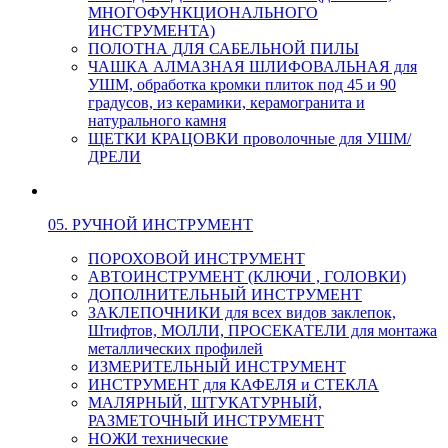
МНОГОФУНКЦИОНАЛЬНОГО
ИНСТРУМЕНТА)
ПОЛОТНА ДЛЯ САБЕЛЬНОЙ ПИЛЫ
ЧАШКА АЛМАЗНАЯ ШЛИФОВАЛЬНАЯ для
УШМ, обработка кромки плиток под 45 и 90
градусов, из керамики, керамогранита и
натурального камня
ЩЕТКИ КРАЦОВКИ проволочные для УШМ/
ДРЕЛИ
05. РУЧНОЙ ИНСТРУМЕНТ
ПОРОХОВОЙ ИНСТРУМЕНТ
АВТОИНСТРУМЕНТ (КЛЮЧИ , ГОЛОВКИ)
ДОПОЛНИТЕЛЬНЫЙ ИНСТРУМЕНТ
ЗАКЛЕПОЧНИКИ для всех видов заклепок,
Штифтов, МОЛЛИ, ПРОСЕКАТЕЛИ для монтажа
металлических профилей
ИЗМЕРИТЕЛЬНЫЙ ИНСТРУМЕНТ
ИНСТРУМЕНТ для КАФЕЛЯ и СТЕКЛА
МАЛЯРНЫЙ, ШТУКАТУРНЫЙ,
РАЗМЕТОЧНЫЙ ИНСТРУМЕНТ
НОЖИ технические