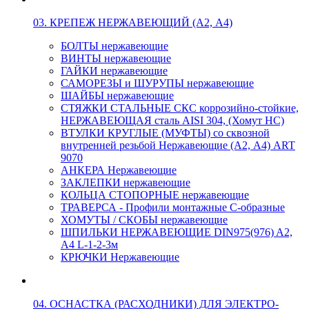
03. КРЕПЕЖ НЕРЖАВЕЮЩИЙ (А2, А4)
БОЛТЫ нержавеющие
ВИНТЫ нержавеющие
ГАЙКИ нержавеющие
САМОРЕЗЫ и ШУРУПЫ нержавеющие
ШАЙБЫ нержавеющие
СТЯЖКИ СТАЛЬНЫЕ СКС коррозийно-стойкие,
НЕРЖАВЕЮЩАЯ сталь AISI 304, (Хомут НС)
ВТУЛКИ КРУГЛЫЕ (МУФТЫ) со сквозной
внутренней резьбой Нержавеющие (А2, А4) ART
9070
АНКЕРА Нержавеющие
ЗАКЛЕПКИ нержавеющие
КОЛЬЦА СТОПОРНЫЕ нержавеющие
ТРАВЕРСА - Профили монтажные С-образные
ХОМУТЫ / СКОБЫ нержавеющие
ШПИЛЬКИ НЕРЖАВЕЮЩИЕ DIN975(976) A2,
А4 L-1-2-3м
КРЮЧКИ Нержавеющие
04. ОСНАСТКА (РАСХОДНИКИ) ДЛЯ ЭЛЕКТРО-