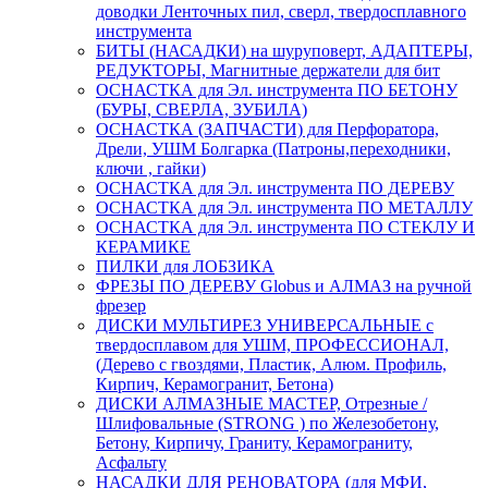
доводки Ленточных пил, сверл, твердосплавного
инструмента
БИТЫ (НАСАДКИ) на шуруповерт, АДАПТЕРЫ,
РЕДУКТОРЫ, Магнитные держатели для бит
ОСНАСТКА для Эл. инструмента ПО БЕТОНУ
(БУРЫ, СВЕРЛА, ЗУБИЛА)
ОСНАСТКА (ЗАПЧАСТИ) для Перфоратора,
Дрели, УШМ Болгарка (Патроны,переходники,
ключи , гайки)
ОСНАСТКА для Эл. инструмента ПО ДЕРЕВУ
ОСНАСТКА для Эл. инструмента ПО МЕТАЛЛУ
ОСНАСТКА для Эл. инструмента ПО СТЕКЛУ И
КЕРАМИКЕ
ПИЛКИ для ЛОБЗИКА
ФРЕЗЫ ПО ДЕРЕВУ Globus и АЛМАЗ на ручной
фрезер
ДИСКИ МУЛЬТИРЕЗ УНИВЕРСАЛЬНЫЕ с
твердосплавом для УШМ, ПРОФЕССИОНАЛ,
(Дерево с гвоздями, Пластик, Алюм. Профиль,
Кирпич, Керамогранит, Бетона)
ДИСКИ АЛМАЗНЫЕ МАСТЕР, Отрезные /
Шлифовальные (STRONG ) по Железобетону,
Бетону, Кирпичу, Граниту, Керамограниту,
Асфальту
НАСАДКИ ДЛЯ РЕНОВАТОРА (для МФИ,