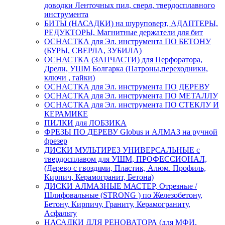
доводки Ленточных пил, сверл, твердосплавного
инструмента
БИТЫ (НАСАДКИ) на шуруповерт, АДАПТЕРЫ,
РЕДУКТОРЫ, Магнитные держатели для бит
ОСНАСТКА для Эл. инструмента ПО БЕТОНУ
(БУРЫ, СВЕРЛА, ЗУБИЛА)
ОСНАСТКА (ЗАПЧАСТИ) для Перфоратора,
Дрели, УШМ Болгарка (Патроны,переходники,
ключи , гайки)
ОСНАСТКА для Эл. инструмента ПО ДЕРЕВУ
ОСНАСТКА для Эл. инструмента ПО МЕТАЛЛУ
ОСНАСТКА для Эл. инструмента ПО СТЕКЛУ И
КЕРАМИКЕ
ПИЛКИ для ЛОБЗИКА
ФРЕЗЫ ПО ДЕРЕВУ Globus и АЛМАЗ на ручной
фрезер
ДИСКИ МУЛЬТИРЕЗ УНИВЕРСАЛЬНЫЕ с
твердосплавом для УШМ, ПРОФЕССИОНАЛ,
(Дерево с гвоздями, Пластик, Алюм. Профиль,
Кирпич, Керамогранит, Бетона)
ДИСКИ АЛМАЗНЫЕ МАСТЕР, Отрезные /
Шлифовальные (STRONG ) по Железобетону,
Бетону, Кирпичу, Граниту, Керамограниту,
Асфальту
НАСАДКИ ДЛЯ РЕНОВАТОРА (для МФИ,