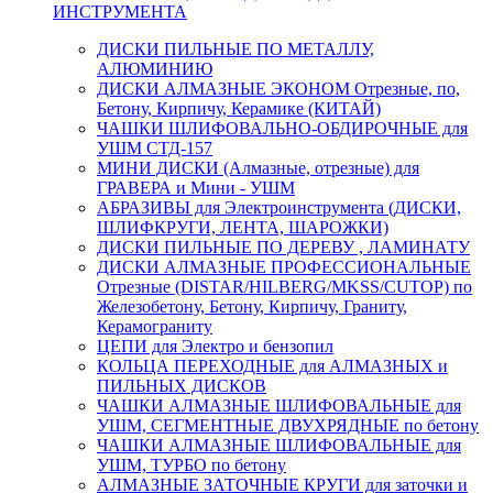
ИНСТРУМЕНТА
ДИСКИ ПИЛЬНЫЕ ПО МЕТАЛЛУ,
АЛЮМИНИЮ
ДИСКИ АЛМАЗНЫЕ ЭКОНОМ Отрезные, по,
Бетону, Кирпичу, Керамике (КИТАЙ)
ЧАШКИ ШЛИФОВАЛЬНО-ОБДИРОЧНЫЕ для
УШМ СТД-157
МИНИ ДИСКИ (Алмазные, отрезные) для
ГРАВЕРА и Мини - УШМ
АБРАЗИВЫ для Электроинструмента (ДИСКИ,
ШЛИФКРУГИ, ЛЕНТА, ШАРОЖКИ)
ДИСКИ ПИЛЬНЫЕ ПО ДЕРЕВУ , ЛАМИНАТУ
ДИСКИ АЛМАЗНЫЕ ПРОФЕССИОНАЛЬНЫЕ
Отрезные (DISTAR/HILBERG/MKSS/CUTOP) по
Железобетону, Бетону, Кирпичу, Граниту,
Керамограниту
ЦЕПИ для Электро и бензопил
КОЛЬЦА ПЕРЕХОДНЫЕ для АЛМАЗНЫХ и
ПИЛЬНЫХ ДИСКОВ
ЧАШКИ АЛМАЗНЫЕ ШЛИФОВАЛЬНЫЕ для
УШМ, СЕГМЕНТНЫЕ ДВУХРЯДНЫЕ по бетону
ЧАШКИ АЛМАЗНЫЕ ШЛИФОВАЛЬНЫЕ для
УШМ, ТУРБО по бетону
АЛМАЗНЫЕ ЗАТОЧНЫЕ КРУГИ для заточки и