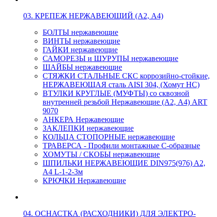
03. КРЕПЕЖ НЕРЖАВЕЮЩИЙ (А2, А4)
БОЛТЫ нержавеющие
ВИНТЫ нержавеющие
ГАЙКИ нержавеющие
САМОРЕЗЫ и ШУРУПЫ нержавеющие
ШАЙБЫ нержавеющие
СТЯЖКИ СТАЛЬНЫЕ СКС коррозийно-стойкие,
НЕРЖАВЕЮЩАЯ сталь AISI 304, (Хомут НС)
ВТУЛКИ КРУГЛЫЕ (МУФТЫ) со сквозной
внутренней резьбой Нержавеющие (А2, А4) ART
9070
АНКЕРА Нержавеющие
ЗАКЛЕПКИ нержавеющие
КОЛЬЦА СТОПОРНЫЕ нержавеющие
ТРАВЕРСА - Профили монтажные С-образные
ХОМУТЫ / СКОБЫ нержавеющие
ШПИЛЬКИ НЕРЖАВЕЮЩИЕ DIN975(976) A2,
А4 L-1-2-3м
КРЮЧКИ Нержавеющие
04. ОСНАСТКА (РАСХОДНИКИ) ДЛЯ ЭЛЕКТРО-