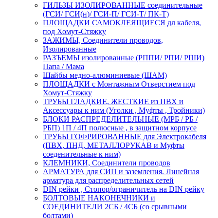
ГИЛЬЗЫ ИЗОЛИРОВАННЫЕ соединительные
(ГСИ/ ГСИ(н)/ ГСИ-П/ ГСИ-Т/ ПК-Т)
ПЛОЩАДКИ САМОКЛЕЯЩИЕСЯ дл кабеля,
под Хомут-Стяжку
ЗАЖИМЫ, Соединители проводов,
Изолированные
РАЗЪЕМЫ изолированные (РППИ/ РПИ/ РШИ)
Папа / Мама
Шайбы медно-алюминиевые (ШАМ)
ПЛОЩАДКИ с Монтажным Отверстием под
Хомут-Стяжку
ТРУБЫ ГЛАДКИЕ, ЖЕСТКИЕ из ПВХ и
Аксессуары к ним (Уголки , Муфты , Тройники)
БЛОКИ РАСПРЕДЕЛИТЕЛЬНЫЕ (МРБ / РБ /
РБП) 1П / 4П полюсные , в защитном корпусе
ТРУБЫ ГОФРИРОВАННЫЕ для Электрокабеля
(ПВХ, ПНД, МЕТАЛЛОРУКАВ и Муфты
соеденительные к ним)
КЛЕМНИКИ, Соединители проводов
АРМАТУРА для СИП и заземления. Линейная
арматура для распределительных сетей
DIN рейки , Стопор/ограничитель на DIN рейку
БОЛТОВЫЕ НАКОНЕЧНИКИ и
СОЕДИНИТЕЛИ 2СБ / 4СБ (со срывными
болтами)