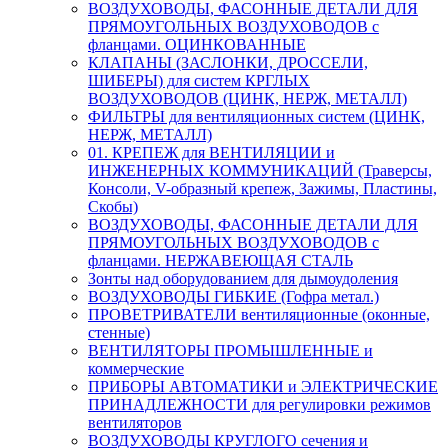
ВОЗДУХОВОДЫ, ФАСОННЫЕ ДЕТАЛИ ДЛЯ
ПРЯМОУГОЛЬНЫХ ВОЗДУХОВОДОВ с
фланцами. ОЦИНКОВАННЫЕ
КЛАПАНЫ (ЗАСЛОНКИ, ДРОССЕЛИ,
ШИБЕРЫ) для систем КРГЛЫХ
ВОЗДУХОВОДОВ (ЦИНК, НЕРЖ, МЕТАЛЛ)
ФИЛЬТРЫ для вентиляционных систем (ЦИНК,
НЕРЖ, МЕТАЛЛ)
01. КРЕПЕЖ для ВЕНТИЛЯЦИИ и
ИНЖЕНЕРНЫХ КОММУНИКАЦИЙ (Траверсы,
Консоли, V-образный крепеж, Зажимы, Пластины,
Скобы)
ВОЗДУХОВОДЫ, ФАСОННЫЕ ДЕТАЛИ ДЛЯ
ПРЯМОУГОЛЬНЫХ ВОЗДУХОВОДОВ с
фланцами. НЕРЖАВЕЮЩАЯ СТАЛЬ
Зонты над оборудованием для дымоудоления
ВОЗДУХОВОДЫ ГИБКИЕ (Гофра метал.)
ПРОВЕТРИВАТЕЛИ вентиляционные (оконные,
стенные)
ВЕНТИЛЯТОРЫ ПРОМЫШЛЕННЫЕ и
коммерческие
ПРИБОРЫ АВТОМАТИКИ и ЭЛЕКТРИЧЕСКИЕ
ПРИНАДЛЕЖНОСТИ для регулировки режимов
вентиляторов
ВОЗДУХОВОДЫ КРУГЛОГО сечения и