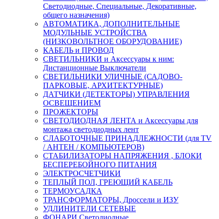
Светодиодные, Специальные, Декоративные,
общего назначения)
АВТОМАТИКА, ДОПОЛНИТЕЛЬНЫЕ
МОДУЛЬНЫЕ УСТРОЙСТВА
(НИЗКОВОЛЬТНОЕ ОБОРУДОВАНИЕ)
КАБЕЛЬ и ПРОВОД
СВЕТИЛЬНИКИ и Аксессуары к ним:
Дистанционные Выключатели
СВЕТИЛЬНИКИ УЛИЧНЫЕ (САДОВО-
ПАРКОВЫЕ, АРХИТЕКТУРНЫЕ)
ДАТЧИКИ (ДЕТЕКТОРЫ) УПРАВЛЕНИЯ
ОСВЕЩЕНИЕМ
ПРОЖЕКТОРЫ
СВЕТОДИОДНАЯ ЛЕНТА и Аксессуары для
монтажа светодиодных лент
СЛАБОТОЧНЫЕ ПРИНАДЛЕЖНОСТИ (для TV
/ АНТЕН / КОМПЬЮТЕРОВ)
СТАБИЛИЗАТОРЫ НАПРЯЖЕНИЯ , БЛОКИ
БЕСПЕРЕБОЙНОГО ПИТАНИЯ
ЭЛЕКТРОСЧЕТЧИКИ
ТЕПЛЫЙ ПОЛ, ГРЕЮЩИЙ КАБЕЛЬ
ТЕРМОУСАДКА
ТРАНСФОРМАТОРЫ, Дроссели и ИЗУ
УДЛИНИТЕЛИ СЕТЕВЫЕ
ФОНАРИ Светодиодные