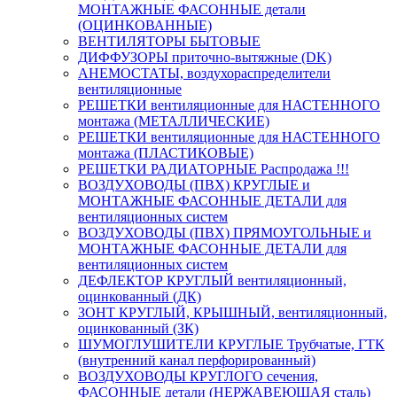
МОНТАЖНЫЕ ФАСОННЫЕ детали
(ОЦИНКОВАННЫЕ)
ВЕНТИЛЯТОРЫ БЫТОВЫЕ
ДИФФУЗОРЫ приточно-вытяжные (DK)
АНЕМОСТАТЫ, воздухораспределители
вентиляционные
РЕШЕТКИ вентиляционные для НАСТЕННОГО
монтажа (МЕТАЛЛИЧЕСКИЕ)
РЕШЕТКИ вентиляционные для НАСТЕННОГО
монтажа (ПЛАСТИКОВЫЕ)
РЕШЕТКИ РАДИАТОРНЫЕ Распродажа !!!
ВОЗДУХОВОДЫ (ПВХ) КРУГЛЫЕ и
МОНТАЖНЫЕ ФАСОННЫЕ ДЕТАЛИ для
вентиляционных систем
ВОЗДУХОВОДЫ (ПВХ) ПРЯМОУГОЛЬНЫЕ и
МОНТАЖНЫЕ ФАСОННЫЕ ДЕТАЛИ для
вентиляционных систем
ДЕФЛЕКТОР КРУГЛЫЙ вентиляционный,
оцинкованный (ДК)
ЗОНТ КРУГЛЫЙ, КРЫШНЫЙ, вентиляционный,
оцинкованный (ЗК)
ШУМОГЛУШИТЕЛИ КРУГЛЫЕ Трубчатые, ГТК
(внутренний канал перфорированный)
ВОЗДУХОВОДЫ КРУГЛОГО сечения,
ФАСОННЫЕ детали (НЕРЖАВЕЮЩАЯ сталь)