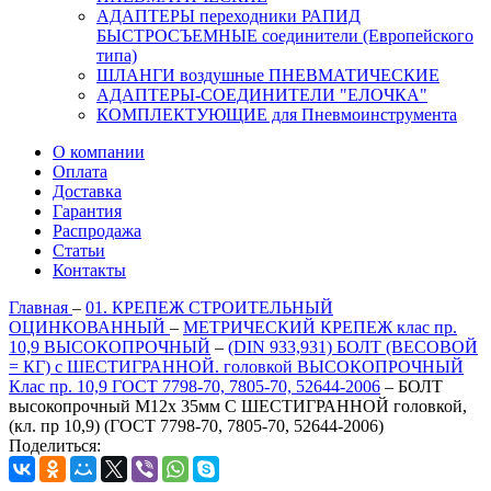
АДАПТЕРЫ переходники РАПИД
БЫСТРОСЪЕМНЫЕ соединители (Европейского
типа)
ШЛАНГИ воздушные ПНЕВМАТИЧЕСКИЕ
АДАПТЕРЫ-СОЕДИНИТЕЛИ "ЕЛОЧКА"
КОМПЛЕКТУЮЩИЕ для Пневмоинструмента
О компании
Оплата
Доставка
Гарантия
Распродажа
Статьи
Контакты
Главная
–
01. КРЕПЕЖ СТРОИТЕЛЬНЫЙ
ОЦИНКОВАННЫЙ
–
МЕТРИЧЕСКИЙ КРЕПЕЖ клас пр.
10,9 ВЫСОКОПРОЧНЫЙ
–
(DIN 933,931) БОЛТ (ВЕСОВОЙ
= КГ) с ШЕСТИГРАННОЙ. головкой ВЫСОКОПРОЧНЫЙ
Клас пр. 10,9 ГОСТ 7798-70, 7805-70, 52644-2006
–
БОЛТ
высокопрочный М12х 35мм С ШЕСТИГРАННОЙ головкой,
(кл. пр 10,9) (ГОСТ 7798-70, 7805-70, 52644-2006)
Поделиться: