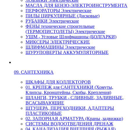
ЛОБЗИКИ Электрические
МАСЛА ДЛЯ БЕНЗО-ЭЛЕКТРОИНСТРУМЕНТА
ПЕРФОРАТОРЫ Электрические
ПИЛЫ ЦИРКУЛЯРНЫЕ (Дисковые)
РУБАНКИ Электрические
ФЕНЫ технические строительные
(ТЕРМОПИСТОЛЕТЫ) Электрические
УШМ - Угловые Шлифмашины (БОЛГАРКИ)
МИКСЕРЫ ЭЛЕКТРИЧЕСКИЕ
ШЛИФМАШИНЫ Электрические
ШУРУПОВЕРТЫ АККУМУЛЯТОРНЫЕ
09. САНТЕХНИКА
ШКАФЫ ДЛЯ КОЛЛЕКТОРОВ
01. КРЕПЕЖ для САНТЕХНИКИ (Хомуты,
Клипсы, Кронштейны, Скобы, Крепления)
ШЛАНГИ, ТРУБКИ - СЛИВНЫЕ, ЗАЛИВНЫЕ,
ВСАСЫВАЮЩИЕ
ШТУЦЕРА, ПЕРЕХОДНИКИ, АДАПТЕРЫ
ПЛАСТИКОВЫЕ
02. ЗАПОРНАЯ АРМАТУРА (Краны ,задвижки)
СИСТЕМЫ ВОДООТВЕДЕНИЯ ДРЕНАЖ
04. КАНАЛИЗАЦИЯ ВНЕШНЯЯ (РЫЖАЯ)