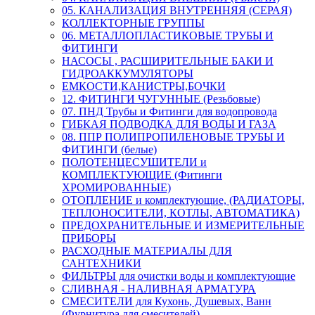
05. КАНАЛИЗАЦИЯ ВНУТРЕННЯЯ (СЕРАЯ)
КОЛЛЕКТОРНЫЕ ГРУППЫ
06. МЕТАЛЛОПЛАСТИКОВЫЕ ТРУБЫ И
ФИТИНГИ
НАСОСЫ , РАСШИРИТЕЛЬНЫЕ БАКИ И
ГИДРОАККУМУЛЯТОРЫ
ЕМКОСТИ,КАНИСТРЫ,БОЧКИ
12. ФИТИНГИ ЧУГУННЫЕ (Резьбовые)
07. ПНД Трубы и Фитинги для водопровода
ГИБКАЯ ПОДВОДКА ДЛЯ ВОДЫ И ГАЗА
08. ППР ПОЛИПРОПИЛЕНОВЫЕ ТРУБЫ И
ФИТИНГИ (белые)
ПОЛОТЕНЦЕСУШИТЕЛИ и
КОМПЛЕКТУЮЩИЕ (Фитинги
ХРОМИРОВАННЫЕ)
ОТОПЛЕНИЕ и комплектующие, (РАДИАТОРЫ,
ТЕПЛОНОСИТЕЛИ, КОТЛЫ, АВТОМАТИКА)
ПРЕДОХРАНИТЕЛЬНЫЕ И ИЗМЕРИТЕЛЬНЫЕ
ПРИБОРЫ
РАСХОДНЫЕ МАТЕРИАЛЫ ДЛЯ
САНТЕХНИКИ
ФИЛЬТРЫ для очистки воды и комплектующие
СЛИВНАЯ - НАЛИВНАЯ АРМАТУРА
СМЕСИТЕЛИ для Кухонь, Душевых, Ванн
(Фурнитура для смесителей)