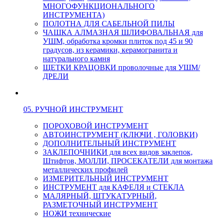
МНОГОФУНКЦИОНАЛЬНОГО
ИНСТРУМЕНТА)
ПОЛОТНА ДЛЯ САБЕЛЬНОЙ ПИЛЫ
ЧАШКА АЛМАЗНАЯ ШЛИФОВАЛЬНАЯ для
УШМ, обработка кромки плиток под 45 и 90
градусов, из керамики, керамогранита и
натурального камня
ЩЕТКИ КРАЦОВКИ проволочные для УШМ/
ДРЕЛИ
05. РУЧНОЙ ИНСТРУМЕНТ
ПОРОХОВОЙ ИНСТРУМЕНТ
АВТОИНСТРУМЕНТ (КЛЮЧИ , ГОЛОВКИ)
ДОПОЛНИТЕЛЬНЫЙ ИНСТРУМЕНТ
ЗАКЛЕПОЧНИКИ для всех видов заклепок,
Штифтов, МОЛЛИ, ПРОСЕКАТЕЛИ для монтажа
металлических профилей
ИЗМЕРИТЕЛЬНЫЙ ИНСТРУМЕНТ
ИНСТРУМЕНТ для КАФЕЛЯ и СТЕКЛА
МАЛЯРНЫЙ, ШТУКАТУРНЫЙ,
РАЗМЕТОЧНЫЙ ИНСТРУМЕНТ
НОЖИ технические