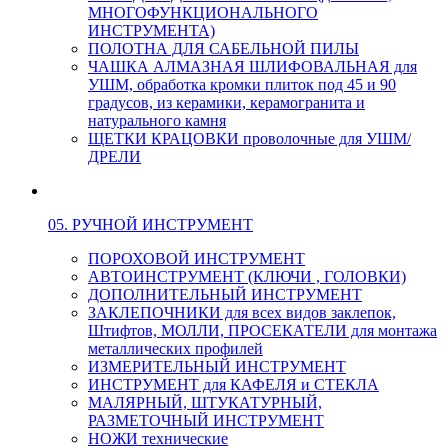
МНОГОФУНКЦИОНАЛЬНОГО
ИНСТРУМЕНТА)
ПОЛОТНА ДЛЯ САБЕЛЬНОЙ ПИЛЫ
ЧАШКА АЛМАЗНАЯ ШЛИФОВАЛЬНАЯ для
УШМ, обработка кромки плиток под 45 и 90
градусов, из керамики, керамогранита и
натурального камня
ЩЕТКИ КРАЦОВКИ проволочные для УШМ/
ДРЕЛИ
05. РУЧНОЙ ИНСТРУМЕНТ
ПОРОХОВОЙ ИНСТРУМЕНТ
АВТОИНСТРУМЕНТ (КЛЮЧИ , ГОЛОВКИ)
ДОПОЛНИТЕЛЬНЫЙ ИНСТРУМЕНТ
ЗАКЛЕПОЧНИКИ для всех видов заклепок,
Штифтов, МОЛЛИ, ПРОСЕКАТЕЛИ для монтажа
металлических профилей
ИЗМЕРИТЕЛЬНЫЙ ИНСТРУМЕНТ
ИНСТРУМЕНТ для КАФЕЛЯ и СТЕКЛА
МАЛЯРНЫЙ, ШТУКАТУРНЫЙ,
РАЗМЕТОЧНЫЙ ИНСТРУМЕНТ
НОЖИ технические