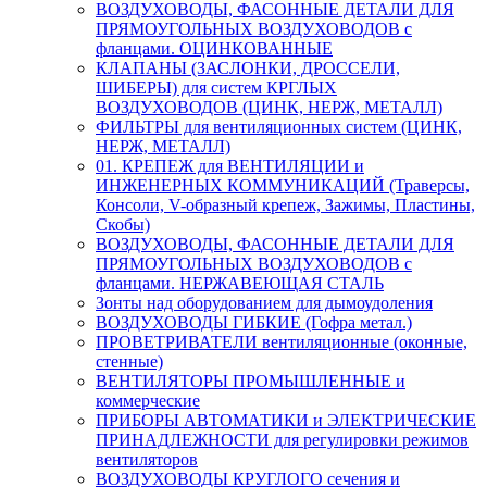
ВОЗДУХОВОДЫ, ФАСОННЫЕ ДЕТАЛИ ДЛЯ
ПРЯМОУГОЛЬНЫХ ВОЗДУХОВОДОВ с
фланцами. ОЦИНКОВАННЫЕ
КЛАПАНЫ (ЗАСЛОНКИ, ДРОССЕЛИ,
ШИБЕРЫ) для систем КРГЛЫХ
ВОЗДУХОВОДОВ (ЦИНК, НЕРЖ, МЕТАЛЛ)
ФИЛЬТРЫ для вентиляционных систем (ЦИНК,
НЕРЖ, МЕТАЛЛ)
01. КРЕПЕЖ для ВЕНТИЛЯЦИИ и
ИНЖЕНЕРНЫХ КОММУНИКАЦИЙ (Траверсы,
Консоли, V-образный крепеж, Зажимы, Пластины,
Скобы)
ВОЗДУХОВОДЫ, ФАСОННЫЕ ДЕТАЛИ ДЛЯ
ПРЯМОУГОЛЬНЫХ ВОЗДУХОВОДОВ с
фланцами. НЕРЖАВЕЮЩАЯ СТАЛЬ
Зонты над оборудованием для дымоудоления
ВОЗДУХОВОДЫ ГИБКИЕ (Гофра метал.)
ПРОВЕТРИВАТЕЛИ вентиляционные (оконные,
стенные)
ВЕНТИЛЯТОРЫ ПРОМЫШЛЕННЫЕ и
коммерческие
ПРИБОРЫ АВТОМАТИКИ и ЭЛЕКТРИЧЕСКИЕ
ПРИНАДЛЕЖНОСТИ для регулировки режимов
вентиляторов
ВОЗДУХОВОДЫ КРУГЛОГО сечения и