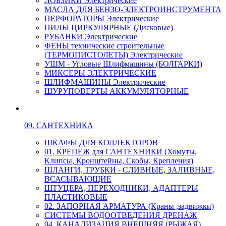
ЛОБЗИКИ Электрические
МАСЛА ДЛЯ БЕНЗО-ЭЛЕКТРОИНСТРУМЕНТА
ПЕРФОРАТОРЫ Электрические
ПИЛЫ ЦИРКУЛЯРНЫЕ (Дисковые)
РУБАНКИ Электрические
ФЕНЫ технические строительные
(ТЕРМОПИСТОЛЕТЫ) Электрические
УШМ - Угловые Шлифмашины (БОЛГАРКИ)
МИКСЕРЫ ЭЛЕКТРИЧЕСКИЕ
ШЛИФМАШИНЫ Электрические
ШУРУПОВЕРТЫ АККУМУЛЯТОРНЫЕ
09. САНТЕХНИКА
ШКАФЫ ДЛЯ КОЛЛЕКТОРОВ
01. КРЕПЕЖ для САНТЕХНИКИ (Хомуты,
Клипсы, Кронштейны, Скобы, Крепления)
ШЛАНГИ, ТРУБКИ - СЛИВНЫЕ, ЗАЛИВНЫЕ,
ВСАСЫВАЮЩИЕ
ШТУЦЕРА, ПЕРЕХОДНИКИ, АДАПТЕРЫ
ПЛАСТИКОВЫЕ
02. ЗАПОРНАЯ АРМАТУРА (Краны ,задвижки)
СИСТЕМЫ ВОДООТВЕДЕНИЯ ДРЕНАЖ
04. КАНАЛИЗАЦИЯ ВНЕШНЯЯ (РЫЖАЯ)