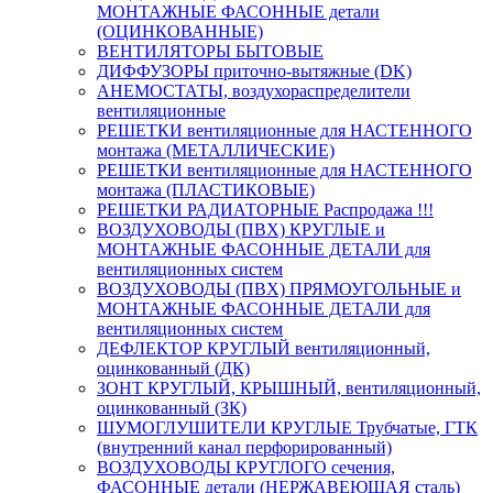
МОНТАЖНЫЕ ФАСОННЫЕ детали
(ОЦИНКОВАННЫЕ)
ВЕНТИЛЯТОРЫ БЫТОВЫЕ
ДИФФУЗОРЫ приточно-вытяжные (DK)
АНЕМОСТАТЫ, воздухораспределители
вентиляционные
РЕШЕТКИ вентиляционные для НАСТЕННОГО
монтажа (МЕТАЛЛИЧЕСКИЕ)
РЕШЕТКИ вентиляционные для НАСТЕННОГО
монтажа (ПЛАСТИКОВЫЕ)
РЕШЕТКИ РАДИАТОРНЫЕ Распродажа !!!
ВОЗДУХОВОДЫ (ПВХ) КРУГЛЫЕ и
МОНТАЖНЫЕ ФАСОННЫЕ ДЕТАЛИ для
вентиляционных систем
ВОЗДУХОВОДЫ (ПВХ) ПРЯМОУГОЛЬНЫЕ и
МОНТАЖНЫЕ ФАСОННЫЕ ДЕТАЛИ для
вентиляционных систем
ДЕФЛЕКТОР КРУГЛЫЙ вентиляционный,
оцинкованный (ДК)
ЗОНТ КРУГЛЫЙ, КРЫШНЫЙ, вентиляционный,
оцинкованный (ЗК)
ШУМОГЛУШИТЕЛИ КРУГЛЫЕ Трубчатые, ГТК
(внутренний канал перфорированный)
ВОЗДУХОВОДЫ КРУГЛОГО сечения,
ФАСОННЫЕ детали (НЕРЖАВЕЮЩАЯ сталь)