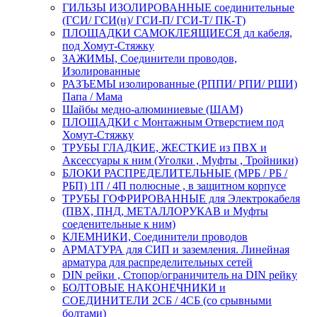
ГИЛЬЗЫ ИЗОЛИРОВАННЫЕ соединительные
(ГСИ/ ГСИ(н)/ ГСИ-П/ ГСИ-Т/ ПК-Т)
ПЛОЩАДКИ САМОКЛЕЯЩИЕСЯ дл кабеля,
под Хомут-Стяжку
ЗАЖИМЫ, Соединители проводов,
Изолированные
РАЗЪЕМЫ изолированные (РППИ/ РПИ/ РШИ)
Папа / Мама
Шайбы медно-алюминиевые (ШАМ)
ПЛОЩАДКИ с Монтажным Отверстием под
Хомут-Стяжку
ТРУБЫ ГЛАДКИЕ, ЖЕСТКИЕ из ПВХ и
Аксессуары к ним (Уголки , Муфты , Тройники)
БЛОКИ РАСПРЕДЕЛИТЕЛЬНЫЕ (МРБ / РБ /
РБП) 1П / 4П полюсные , в защитном корпусе
ТРУБЫ ГОФРИРОВАННЫЕ для Электрокабеля
(ПВХ, ПНД, МЕТАЛЛОРУКАВ и Муфты
соеденительные к ним)
КЛЕМНИКИ, Соединители проводов
АРМАТУРА для СИП и заземления. Линейная
арматура для распределительных сетей
DIN рейки , Стопор/ограничитель на DIN рейку
БОЛТОВЫЕ НАКОНЕЧНИКИ и
СОЕДИНИТЕЛИ 2СБ / 4СБ (со срывными
болтами)