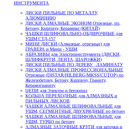
ИНСТРУМЕНТА
ДИСКИ ПИЛЬНЫЕ ПО МЕТАЛЛУ,
АЛЮМИНИЮ
ДИСКИ АЛМАЗНЫЕ ЭКОНОМ Отрезные, по,
Бетону, Кирпичу, Керамике (КИТАЙ)
ЧАШКИ ШЛИФОВАЛЬНО-ОБДИРОЧНЫЕ для
УШМ СТД-157
МИНИ ДИСКИ (Алмазные, отрезные) для
ГРАВЕРА и Мини - УШМ
АБРАЗИВЫ для Электроинструмента (ДИСКИ,
ШЛИФКРУГИ, ЛЕНТА, ШАРОЖКИ)
ДИСКИ ПИЛЬНЫЕ ПО ДЕРЕВУ , ЛАМИНАТУ
ДИСКИ АЛМАЗНЫЕ ПРОФЕССИОНАЛЬНЫЕ
Отрезные (DISTAR/HILBERG/MKSS/CUTOP) по
Железобетону, Бетону, Кирпичу, Граниту,
Керамограниту
ЦЕПИ для Электро и бензопил
КОЛЬЦА ПЕРЕХОДНЫЕ для АЛМАЗНЫХ и
ПИЛЬНЫХ ДИСКОВ
ЧАШКИ АЛМАЗНЫЕ ШЛИФОВАЛЬНЫЕ для
УШМ, СЕГМЕНТНЫЕ ДВУХРЯДНЫЕ по бетону
ЧАШКИ АЛМАЗНЫЕ ШЛИФОВАЛЬНЫЕ для
УШМ, ТУРБО по бетону
АЛМАЗНЫЕ ЗАТОЧНЫЕ КРУГИ для заточки и