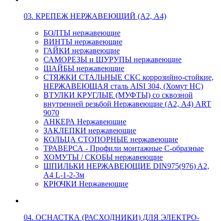
03. КРЕПЕЖ НЕРЖАВЕЮЩИЙ (А2, А4)
БОЛТЫ нержавеющие
ВИНТЫ нержавеющие
ГАЙКИ нержавеющие
САМОРЕЗЫ и ШУРУПЫ нержавеющие
ШАЙБЫ нержавеющие
СТЯЖКИ СТАЛЬНЫЕ СКС коррозийно-стойкие,
НЕРЖАВЕЮЩАЯ сталь AISI 304, (Хомут НС)
ВТУЛКИ КРУГЛЫЕ (МУФТЫ) со сквозной
внутренней резьбой Нержавеющие (А2, А4) ART
9070
АНКЕРА Нержавеющие
ЗАКЛЕПКИ нержавеющие
КОЛЬЦА СТОПОРНЫЕ нержавеющие
ТРАВЕРСА - Профили монтажные С-образные
ХОМУТЫ / СКОБЫ нержавеющие
ШПИЛЬКИ НЕРЖАВЕЮЩИЕ DIN975(976) A2,
А4 L-1-2-3м
КРЮЧКИ Нержавеющие
04. ОСНАСТКА (РАСХОДНИКИ) ДЛЯ ЭЛЕКТРО-