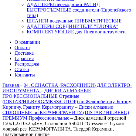
АДАПТЕРЫ переходники РАПИД
БЫСТРОСЪЕМНЫЕ соединители (Европейского
типа)
ШЛАНГИ воздушные ПНЕВМАТИЧЕСКИЕ
АДАПТЕРЫ-СОЕДИНИТЕЛИ "ЕЛОЧКА"
КОМПЛЕКТУЮЩИЕ для Пневмоинструмента
О компании
Оплата
Доставка
Гарантия
Распродажа
Статьи
Контакты
Главная
–
04. ОСНАСТКА (РАСХОДНИКИ) ДЛЯ ЭЛЕКТРО-
ИНСТРУМЕНТА
–
ДИСКИ АЛМАЗНЫЕ
ПРОФЕССИОНАЛЬНЫЕ Отрезные
(DISTAR/HILBERG/MKSS/CUTOP) по Железобетону, Бетону,
Кирпичу, Граниту, Керамограниту
–
Диски алмазные
СПЛОШНЫЕ по КЕРАМОГРАНИТУ (DISTAR / HILBERG)
ПРЕМИУМ Профессиональные
–
Диск алмазный отрезной
150х1,2х10х25,4мм, Сплошной SS0411 "Gressence" Сухой/
мокрый рез. КЕРАМОГРАНИТА, Твердой Керамики,
Глазурованной плитке