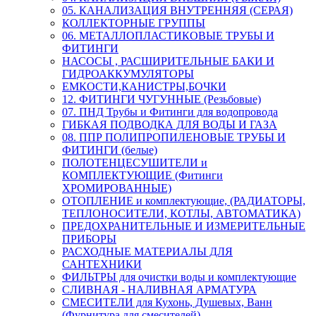
05. КАНАЛИЗАЦИЯ ВНУТРЕННЯЯ (СЕРАЯ)
КОЛЛЕКТОРНЫЕ ГРУППЫ
06. МЕТАЛЛОПЛАСТИКОВЫЕ ТРУБЫ И
ФИТИНГИ
НАСОСЫ , РАСШИРИТЕЛЬНЫЕ БАКИ И
ГИДРОАККУМУЛЯТОРЫ
ЕМКОСТИ,КАНИСТРЫ,БОЧКИ
12. ФИТИНГИ ЧУГУННЫЕ (Резьбовые)
07. ПНД Трубы и Фитинги для водопровода
ГИБКАЯ ПОДВОДКА ДЛЯ ВОДЫ И ГАЗА
08. ППР ПОЛИПРОПИЛЕНОВЫЕ ТРУБЫ И
ФИТИНГИ (белые)
ПОЛОТЕНЦЕСУШИТЕЛИ и
КОМПЛЕКТУЮЩИЕ (Фитинги
ХРОМИРОВАННЫЕ)
ОТОПЛЕНИЕ и комплектующие, (РАДИАТОРЫ,
ТЕПЛОНОСИТЕЛИ, КОТЛЫ, АВТОМАТИКА)
ПРЕДОХРАНИТЕЛЬНЫЕ И ИЗМЕРИТЕЛЬНЫЕ
ПРИБОРЫ
РАСХОДНЫЕ МАТЕРИАЛЫ ДЛЯ
САНТЕХНИКИ
ФИЛЬТРЫ для очистки воды и комплектующие
СЛИВНАЯ - НАЛИВНАЯ АРМАТУРА
СМЕСИТЕЛИ для Кухонь, Душевых, Ванн
(Фурнитура для смесителей)