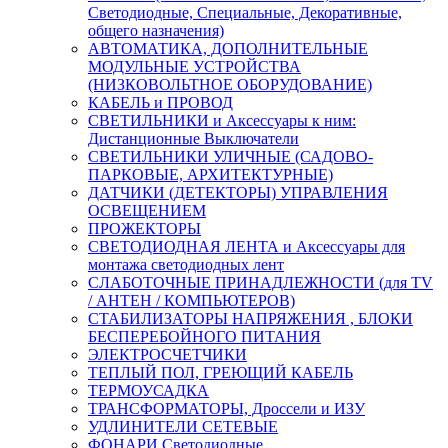
Светодиодные, Специальные, Декоративные,
общего назначения)
АВТОМАТИКА, ДОПОЛНИТЕЛЬНЫЕ
МОДУЛЬНЫЕ УСТРОЙСТВА
(НИЗКОВОЛЬТНОЕ ОБОРУДОВАНИЕ)
КАБЕЛЬ и ПРОВОД
СВЕТИЛЬНИКИ и Аксессуары к ним:
Дистанционные Выключатели
СВЕТИЛЬНИКИ УЛИЧНЫЕ (САДОВО-
ПАРКОВЫЕ, АРХИТЕКТУРНЫЕ)
ДАТЧИКИ (ДЕТЕКТОРЫ) УПРАВЛЕНИЯ
ОСВЕЩЕНИЕМ
ПРОЖЕКТОРЫ
СВЕТОДИОДНАЯ ЛЕНТА и Аксессуары для
монтажа светодиодных лент
СЛАБОТОЧНЫЕ ПРИНАДЛЕЖНОСТИ (для TV
/ АНТЕН / КОМПЬЮТЕРОВ)
СТАБИЛИЗАТОРЫ НАПРЯЖЕНИЯ , БЛОКИ
БЕСПЕРЕБОЙНОГО ПИТАНИЯ
ЭЛЕКТРОСЧЕТЧИКИ
ТЕПЛЫЙ ПОЛ, ГРЕЮЩИЙ КАБЕЛЬ
ТЕРМОУСАДКА
ТРАНСФОРМАТОРЫ, Дроссели и ИЗУ
УДЛИНИТЕЛИ СЕТЕВЫЕ
ФОНАРИ Светодиодные