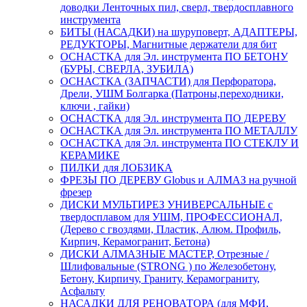
доводки Ленточных пил, сверл, твердосплавного
инструмента
БИТЫ (НАСАДКИ) на шуруповерт, АДАПТЕРЫ,
РЕДУКТОРЫ, Магнитные держатели для бит
ОСНАСТКА для Эл. инструмента ПО БЕТОНУ
(БУРЫ, СВЕРЛА, ЗУБИЛА)
ОСНАСТКА (ЗАПЧАСТИ) для Перфоратора,
Дрели, УШМ Болгарка (Патроны,переходники,
ключи , гайки)
ОСНАСТКА для Эл. инструмента ПО ДЕРЕВУ
ОСНАСТКА для Эл. инструмента ПО МЕТАЛЛУ
ОСНАСТКА для Эл. инструмента ПО СТЕКЛУ И
КЕРАМИКЕ
ПИЛКИ для ЛОБЗИКА
ФРЕЗЫ ПО ДЕРЕВУ Globus и АЛМАЗ на ручной
фрезер
ДИСКИ МУЛЬТИРЕЗ УНИВЕРСАЛЬНЫЕ с
твердосплавом для УШМ, ПРОФЕССИОНАЛ,
(Дерево с гвоздями, Пластик, Алюм. Профиль,
Кирпич, Керамогранит, Бетона)
ДИСКИ АЛМАЗНЫЕ МАСТЕР, Отрезные /
Шлифовальные (STRONG ) по Железобетону,
Бетону, Кирпичу, Граниту, Керамограниту,
Асфальту
НАСАДКИ ДЛЯ РЕНОВАТОРА (для МФИ,