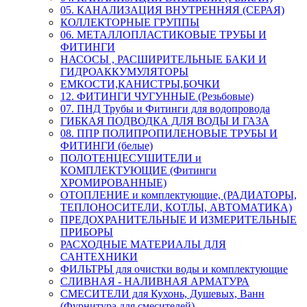
05. КАНАЛИЗАЦИЯ ВНУТРЕННЯЯ (СЕРАЯ)
КОЛЛЕКТОРНЫЕ ГРУППЫ
06. МЕТАЛЛОПЛАСТИКОВЫЕ ТРУБЫ И
ФИТИНГИ
НАСОСЫ , РАСШИРИТЕЛЬНЫЕ БАКИ И
ГИДРОАККУМУЛЯТОРЫ
ЕМКОСТИ,КАНИСТРЫ,БОЧКИ
12. ФИТИНГИ ЧУГУННЫЕ (Резьбовые)
07. ПНД Трубы и Фитинги для водопровода
ГИБКАЯ ПОДВОДКА ДЛЯ ВОДЫ И ГАЗА
08. ППР ПОЛИПРОПИЛЕНОВЫЕ ТРУБЫ И
ФИТИНГИ (белые)
ПОЛОТЕНЦЕСУШИТЕЛИ и
КОМПЛЕКТУЮЩИЕ (Фитинги
ХРОМИРОВАННЫЕ)
ОТОПЛЕНИЕ и комплектующие, (РАДИАТОРЫ,
ТЕПЛОНОСИТЕЛИ, КОТЛЫ, АВТОМАТИКА)
ПРЕДОХРАНИТЕЛЬНЫЕ И ИЗМЕРИТЕЛЬНЫЕ
ПРИБОРЫ
РАСХОДНЫЕ МАТЕРИАЛЫ ДЛЯ
САНТЕХНИКИ
ФИЛЬТРЫ для очистки воды и комплектующие
СЛИВНАЯ - НАЛИВНАЯ АРМАТУРА
СМЕСИТЕЛИ для Кухонь, Душевых, Ванн
(Фурнитура для смесителей)