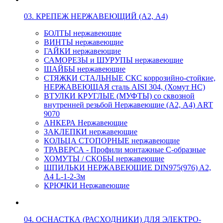
03. КРЕПЕЖ НЕРЖАВЕЮЩИЙ (А2, А4)
БОЛТЫ нержавеющие
ВИНТЫ нержавеющие
ГАЙКИ нержавеющие
САМОРЕЗЫ и ШУРУПЫ нержавеющие
ШАЙБЫ нержавеющие
СТЯЖКИ СТАЛЬНЫЕ СКС коррозийно-стойкие,
НЕРЖАВЕЮЩАЯ сталь AISI 304, (Хомут НС)
ВТУЛКИ КРУГЛЫЕ (МУФТЫ) со сквозной
внутренней резьбой Нержавеющие (А2, А4) ART
9070
АНКЕРА Нержавеющие
ЗАКЛЕПКИ нержавеющие
КОЛЬЦА СТОПОРНЫЕ нержавеющие
ТРАВЕРСА - Профили монтажные С-образные
ХОМУТЫ / СКОБЫ нержавеющие
ШПИЛЬКИ НЕРЖАВЕЮЩИЕ DIN975(976) A2,
А4 L-1-2-3м
КРЮЧКИ Нержавеющие
04. ОСНАСТКА (РАСХОДНИКИ) ДЛЯ ЭЛЕКТРО-