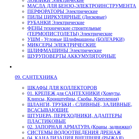
ЛОБЗИКИ Электрические
МАСЛА ДЛЯ БЕНЗО-ЭЛЕКТРОИНСТРУМЕНТА
ПЕРФОРАТОРЫ Электрические
ПИЛЫ ЦИРКУЛЯРНЫЕ (Дисковые)
РУБАНКИ Электрические
ФЕНЫ технические строительные
(ТЕРМОПИСТОЛЕТЫ) Электрические
УШМ - Угловые Шлифмашины (БОЛГАРКИ)
МИКСЕРЫ ЭЛЕКТРИЧЕСКИЕ
ШЛИФМАШИНЫ Электрические
ШУРУПОВЕРТЫ АККУМУЛЯТОРНЫЕ
09. САНТЕХНИКА
ШКАФЫ ДЛЯ КОЛЛЕКТОРОВ
01. КРЕПЕЖ для САНТЕХНИКИ (Хомуты,
Клипсы, Кронштейны, Скобы, Крепления)
ШЛАНГИ, ТРУБКИ - СЛИВНЫЕ, ЗАЛИВНЫЕ,
ВСАСЫВАЮЩИЕ
ШТУЦЕРА, ПЕРЕХОДНИКИ, АДАПТЕРЫ
ПЛАСТИКОВЫЕ
02. ЗАПОРНАЯ АРМАТУРА (Краны ,задвижки)
СИСТЕМЫ ВОДООТВЕДЕНИЯ ДРЕНАЖ
04. КАНАЛИЗАЦИЯ ВНЕШНЯЯ (РЫЖАЯ)