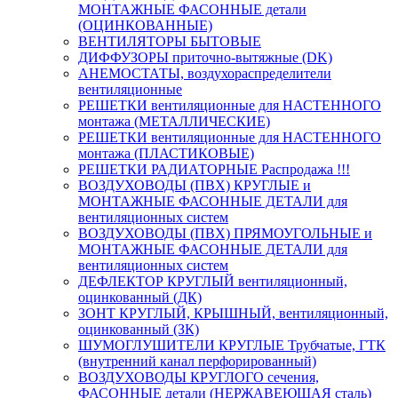
МОНТАЖНЫЕ ФАСОННЫЕ детали
(ОЦИНКОВАННЫЕ)
ВЕНТИЛЯТОРЫ БЫТОВЫЕ
ДИФФУЗОРЫ приточно-вытяжные (DK)
АНЕМОСТАТЫ, воздухораспределители
вентиляционные
РЕШЕТКИ вентиляционные для НАСТЕННОГО
монтажа (МЕТАЛЛИЧЕСКИЕ)
РЕШЕТКИ вентиляционные для НАСТЕННОГО
монтажа (ПЛАСТИКОВЫЕ)
РЕШЕТКИ РАДИАТОРНЫЕ Распродажа !!!
ВОЗДУХОВОДЫ (ПВХ) КРУГЛЫЕ и
МОНТАЖНЫЕ ФАСОННЫЕ ДЕТАЛИ для
вентиляционных систем
ВОЗДУХОВОДЫ (ПВХ) ПРЯМОУГОЛЬНЫЕ и
МОНТАЖНЫЕ ФАСОННЫЕ ДЕТАЛИ для
вентиляционных систем
ДЕФЛЕКТОР КРУГЛЫЙ вентиляционный,
оцинкованный (ДК)
ЗОНТ КРУГЛЫЙ, КРЫШНЫЙ, вентиляционный,
оцинкованный (ЗК)
ШУМОГЛУШИТЕЛИ КРУГЛЫЕ Трубчатые, ГТК
(внутренний канал перфорированный)
ВОЗДУХОВОДЫ КРУГЛОГО сечения,
ФАСОННЫЕ детали (НЕРЖАВЕЮЩАЯ сталь)