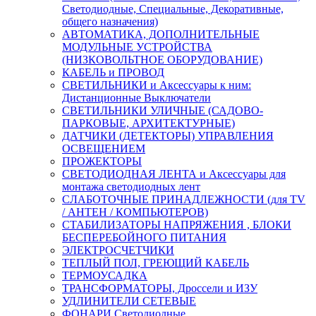
Светодиодные, Специальные, Декоративные,
общего назначения)
АВТОМАТИКА, ДОПОЛНИТЕЛЬНЫЕ
МОДУЛЬНЫЕ УСТРОЙСТВА
(НИЗКОВОЛЬТНОЕ ОБОРУДОВАНИЕ)
КАБЕЛЬ и ПРОВОД
СВЕТИЛЬНИКИ и Аксессуары к ним:
Дистанционные Выключатели
СВЕТИЛЬНИКИ УЛИЧНЫЕ (САДОВО-
ПАРКОВЫЕ, АРХИТЕКТУРНЫЕ)
ДАТЧИКИ (ДЕТЕКТОРЫ) УПРАВЛЕНИЯ
ОСВЕЩЕНИЕМ
ПРОЖЕКТОРЫ
СВЕТОДИОДНАЯ ЛЕНТА и Аксессуары для
монтажа светодиодных лент
СЛАБОТОЧНЫЕ ПРИНАДЛЕЖНОСТИ (для TV
/ АНТЕН / КОМПЬЮТЕРОВ)
СТАБИЛИЗАТОРЫ НАПРЯЖЕНИЯ , БЛОКИ
БЕСПЕРЕБОЙНОГО ПИТАНИЯ
ЭЛЕКТРОСЧЕТЧИКИ
ТЕПЛЫЙ ПОЛ, ГРЕЮЩИЙ КАБЕЛЬ
ТЕРМОУСАДКА
ТРАНСФОРМАТОРЫ, Дроссели и ИЗУ
УДЛИНИТЕЛИ СЕТЕВЫЕ
ФОНАРИ Светодиодные