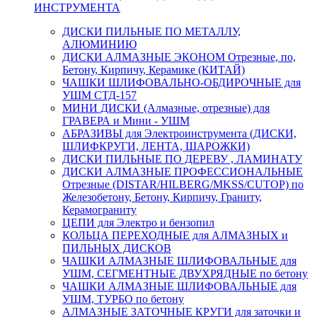
ИНСТРУМЕНТА
ДИСКИ ПИЛЬНЫЕ ПО МЕТАЛЛУ,
АЛЮМИНИЮ
ДИСКИ АЛМАЗНЫЕ ЭКОНОМ Отрезные, по,
Бетону, Кирпичу, Керамике (КИТАЙ)
ЧАШКИ ШЛИФОВАЛЬНО-ОБДИРОЧНЫЕ для
УШМ СТД-157
МИНИ ДИСКИ (Алмазные, отрезные) для
ГРАВЕРА и Мини - УШМ
АБРАЗИВЫ для Электроинструмента (ДИСКИ,
ШЛИФКРУГИ, ЛЕНТА, ШАРОЖКИ)
ДИСКИ ПИЛЬНЫЕ ПО ДЕРЕВУ , ЛАМИНАТУ
ДИСКИ АЛМАЗНЫЕ ПРОФЕССИОНАЛЬНЫЕ
Отрезные (DISTAR/HILBERG/MKSS/CUTOP) по
Железобетону, Бетону, Кирпичу, Граниту,
Керамограниту
ЦЕПИ для Электро и бензопил
КОЛЬЦА ПЕРЕХОДНЫЕ для АЛМАЗНЫХ и
ПИЛЬНЫХ ДИСКОВ
ЧАШКИ АЛМАЗНЫЕ ШЛИФОВАЛЬНЫЕ для
УШМ, СЕГМЕНТНЫЕ ДВУХРЯДНЫЕ по бетону
ЧАШКИ АЛМАЗНЫЕ ШЛИФОВАЛЬНЫЕ для
УШМ, ТУРБО по бетону
АЛМАЗНЫЕ ЗАТОЧНЫЕ КРУГИ для заточки и