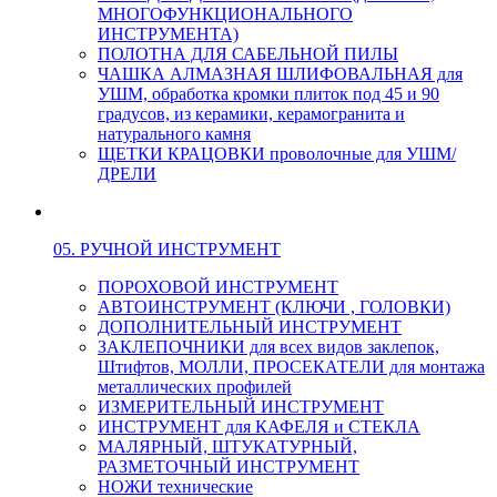
МНОГОФУНКЦИОНАЛЬНОГО
ИНСТРУМЕНТА)
ПОЛОТНА ДЛЯ САБЕЛЬНОЙ ПИЛЫ
ЧАШКА АЛМАЗНАЯ ШЛИФОВАЛЬНАЯ для
УШМ, обработка кромки плиток под 45 и 90
градусов, из керамики, керамогранита и
натурального камня
ЩЕТКИ КРАЦОВКИ проволочные для УШМ/
ДРЕЛИ
05. РУЧНОЙ ИНСТРУМЕНТ
ПОРОХОВОЙ ИНСТРУМЕНТ
АВТОИНСТРУМЕНТ (КЛЮЧИ , ГОЛОВКИ)
ДОПОЛНИТЕЛЬНЫЙ ИНСТРУМЕНТ
ЗАКЛЕПОЧНИКИ для всех видов заклепок,
Штифтов, МОЛЛИ, ПРОСЕКАТЕЛИ для монтажа
металлических профилей
ИЗМЕРИТЕЛЬНЫЙ ИНСТРУМЕНТ
ИНСТРУМЕНТ для КАФЕЛЯ и СТЕКЛА
МАЛЯРНЫЙ, ШТУКАТУРНЫЙ,
РАЗМЕТОЧНЫЙ ИНСТРУМЕНТ
НОЖИ технические