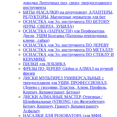
доводки Ленточных пил, сверл, твердосплавного
инструмента
БИТЫ (НАСАДКИ) на шуруповерт, АДАПТЕРЫ,
РЕДУКТОРЫ, Магнитные держатели для бит
ОСНАСТКА для Эл. инструмента ПО БЕТОНУ
(БУРЫ, СВЕРЛА, ЗУБИЛА)
ОСНАСТКА (ЗАПЧАСТИ) для Перфоратора,
Дрели, УШМ Болгарка (Патроны,переходники,
ключи , гайки)
ОСНАСТКА для Эл. инструмента ПО ДЕРЕВУ
ОСНАСТКА для Эл. инструмента ПО МЕТАЛЛУ
ОСНАСТКА для Эл. инструмента ПО СТЕКЛУ И
КЕРАМИКЕ
ПИЛКИ для ЛОБЗИКА
ФРЕЗЫ ПО ДЕРЕВУ Globus и АЛМАЗ на ручной
фрезер
ДИСКИ МУЛЬТИРЕЗ УНИВЕРСАЛЬНЫЕ с
твердосплавом для УШМ, ПРОФЕССИОНАЛ,
(Дерево с гвоздями, Пластик, Алюм. Профиль,
Кирпич, Керамогранит, Бетона)
ДИСКИ АЛМАЗНЫЕ МАСТЕР, Отрезные /
Шлифовальные (STRONG ) по Железобетону,
Бетону, Кирпичу, Граниту, Керамограниту,
Асфальту
НАСАДКИ ДЛЯ РЕНОВАТОРА (для МФИ,