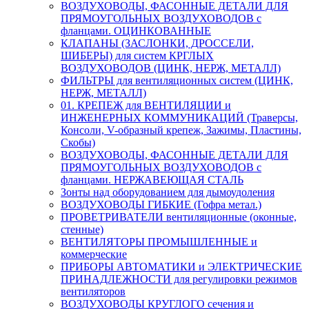
ВОЗДУХОВОДЫ, ФАСОННЫЕ ДЕТАЛИ ДЛЯ
ПРЯМОУГОЛЬНЫХ ВОЗДУХОВОДОВ с
фланцами. ОЦИНКОВАННЫЕ
КЛАПАНЫ (ЗАСЛОНКИ, ДРОССЕЛИ,
ШИБЕРЫ) для систем КРГЛЫХ
ВОЗДУХОВОДОВ (ЦИНК, НЕРЖ, МЕТАЛЛ)
ФИЛЬТРЫ для вентиляционных систем (ЦИНК,
НЕРЖ, МЕТАЛЛ)
01. КРЕПЕЖ для ВЕНТИЛЯЦИИ и
ИНЖЕНЕРНЫХ КОММУНИКАЦИЙ (Траверсы,
Консоли, V-образный крепеж, Зажимы, Пластины,
Скобы)
ВОЗДУХОВОДЫ, ФАСОННЫЕ ДЕТАЛИ ДЛЯ
ПРЯМОУГОЛЬНЫХ ВОЗДУХОВОДОВ с
фланцами. НЕРЖАВЕЮЩАЯ СТАЛЬ
Зонты над оборудованием для дымоудоления
ВОЗДУХОВОДЫ ГИБКИЕ (Гофра метал.)
ПРОВЕТРИВАТЕЛИ вентиляционные (оконные,
стенные)
ВЕНТИЛЯТОРЫ ПРОМЫШЛЕННЫЕ и
коммерческие
ПРИБОРЫ АВТОМАТИКИ и ЭЛЕКТРИЧЕСКИЕ
ПРИНАДЛЕЖНОСТИ для регулировки режимов
вентиляторов
ВОЗДУХОВОДЫ КРУГЛОГО сечения и