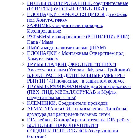
ГИЛЬЗЫ ИЗОЛИРОВАННЫЕ соединительные
(ГСИ/ ГСИ(н)/ ГСИ-П/ ГСИ-Т/ ПК-Т)
ПЛОЩАДКИ САМОКЛЕЯЩИЕСЯ дл кабеля,
под Хомут-Стяжку
ЗАЖИМЫ, Соединители проводов,
Изолированные
РАЗЪЕМЫ изолированные (РППИ/ РПИ/ РШИ)
Папа / Мама
Шайбы медно-алюминиевые (ШАМ)
ПЛОЩАДКИ с Монтажным Отверстием под
Хомут-Стяжку
ТРУБЫ ГЛАДКИЕ, ЖЕСТКИЕ из ПВХ и
Аксессуары к ним (Уголки , Муфты , Тройники)
БЛОКИ РАСПРЕДЕЛИТЕЛЬНЫЕ (МРБ / РБ /
РБП) 1П / 4П полюсные , в защитном корпусе
ТРУБЫ ГОФРИРОВАННЫЕ для Электрокабеля
(ПВХ, ПНД, МЕТАЛЛОРУКАВ и Муфты
соеденительные к ним)
КЛЕМНИКИ, Соединители проводов
АРМАТУРА для СИП и заземления. Линейная
арматура для распределительных сетей
DIN рейки , Стопор/ограничитель на DIN рейку
БОЛТОВЫЕ НАКОНЕЧНИКИ и
СОЕДИНИТЕЛИ 2СБ / 4СБ (со срывными
болтами)