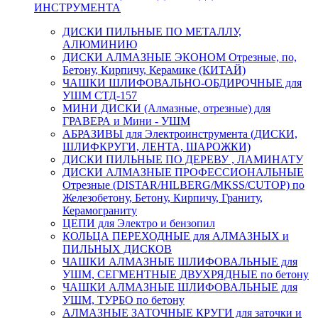
ИНСТРУМЕНТА
ДИСКИ ПИЛЬНЫЕ ПО МЕТАЛЛУ,
АЛЮМИНИЮ
ДИСКИ АЛМАЗНЫЕ ЭКОНОМ Отрезные, по,
Бетону, Кирпичу, Керамике (КИТАЙ)
ЧАШКИ ШЛИФОВАЛЬНО-ОБДИРОЧНЫЕ для
УШМ СТД-157
МИНИ ДИСКИ (Алмазные, отрезные) для
ГРАВЕРА и Мини - УШМ
АБРАЗИВЫ для Электроинструмента (ДИСКИ,
ШЛИФКРУГИ, ЛЕНТА, ШАРОЖКИ)
ДИСКИ ПИЛЬНЫЕ ПО ДЕРЕВУ , ЛАМИНАТУ
ДИСКИ АЛМАЗНЫЕ ПРОФЕССИОНАЛЬНЫЕ
Отрезные (DISTAR/HILBERG/MKSS/CUTOP) по
Железобетону, Бетону, Кирпичу, Граниту,
Керамограниту
ЦЕПИ для Электро и бензопил
КОЛЬЦА ПЕРЕХОДНЫЕ для АЛМАЗНЫХ и
ПИЛЬНЫХ ДИСКОВ
ЧАШКИ АЛМАЗНЫЕ ШЛИФОВАЛЬНЫЕ для
УШМ, СЕГМЕНТНЫЕ ДВУХРЯДНЫЕ по бетону
ЧАШКИ АЛМАЗНЫЕ ШЛИФОВАЛЬНЫЕ для
УШМ, ТУРБО по бетону
АЛМАЗНЫЕ ЗАТОЧНЫЕ КРУГИ для заточки и