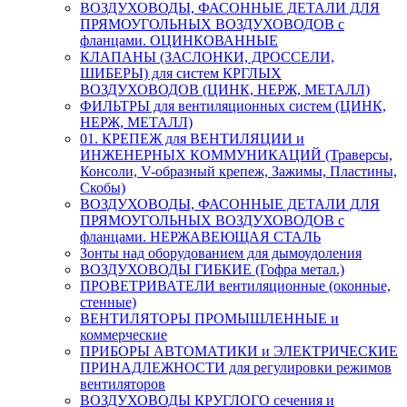
ВОЗДУХОВОДЫ, ФАСОННЫЕ ДЕТАЛИ ДЛЯ
ПРЯМОУГОЛЬНЫХ ВОЗДУХОВОДОВ с
фланцами. ОЦИНКОВАННЫЕ
КЛАПАНЫ (ЗАСЛОНКИ, ДРОССЕЛИ,
ШИБЕРЫ) для систем КРГЛЫХ
ВОЗДУХОВОДОВ (ЦИНК, НЕРЖ, МЕТАЛЛ)
ФИЛЬТРЫ для вентиляционных систем (ЦИНК,
НЕРЖ, МЕТАЛЛ)
01. КРЕПЕЖ для ВЕНТИЛЯЦИИ и
ИНЖЕНЕРНЫХ КОММУНИКАЦИЙ (Траверсы,
Консоли, V-образный крепеж, Зажимы, Пластины,
Скобы)
ВОЗДУХОВОДЫ, ФАСОННЫЕ ДЕТАЛИ ДЛЯ
ПРЯМОУГОЛЬНЫХ ВОЗДУХОВОДОВ с
фланцами. НЕРЖАВЕЮЩАЯ СТАЛЬ
Зонты над оборудованием для дымоудоления
ВОЗДУХОВОДЫ ГИБКИЕ (Гофра метал.)
ПРОВЕТРИВАТЕЛИ вентиляционные (оконные,
стенные)
ВЕНТИЛЯТОРЫ ПРОМЫШЛЕННЫЕ и
коммерческие
ПРИБОРЫ АВТОМАТИКИ и ЭЛЕКТРИЧЕСКИЕ
ПРИНАДЛЕЖНОСТИ для регулировки режимов
вентиляторов
ВОЗДУХОВОДЫ КРУГЛОГО сечения и