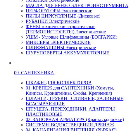
ЛОБЗИКИ Электрические
МАСЛА ДЛЯ БЕНЗО-ЭЛЕКТРОИНСТРУМЕНТА
ПЕРФОРАТОРЫ Электрические
ПИЛЫ ЦИРКУЛЯРНЫЕ (Дисковые)
РУБАНКИ Электрические
ФЕНЫ технические строительные
(ТЕРМОПИСТОЛЕТЫ) Электрические
УШМ - Угловые Шлифмашины (БОЛГАРКИ)
МИКСЕРЫ ЭЛЕКТРИЧЕСКИЕ
ШЛИФМАШИНЫ Электрические
ШУРУПОВЕРТЫ АККУМУЛЯТОРНЫЕ
09. САНТЕХНИКА
ШКАФЫ ДЛЯ КОЛЛЕКТОРОВ
01. КРЕПЕЖ для САНТЕХНИКИ (Хомуты,
Клипсы, Кронштейны, Скобы, Крепления)
ШЛАНГИ, ТРУБКИ - СЛИВНЫЕ, ЗАЛИВНЫЕ,
ВСАСЫВАЮЩИЕ
ШТУЦЕРА, ПЕРЕХОДНИКИ, АДАПТЕРЫ
ПЛАСТИКОВЫЕ
02. ЗАПОРНАЯ АРМАТУРА (Краны ,задвижки)
СИСТЕМЫ ВОДООТВЕДЕНИЯ ДРЕНАЖ
04. КАНАЛИЗАЦИЯ ВНЕШНЯЯ (РЫЖАЯ)