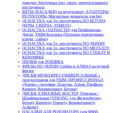
доводки Ленточных пил, сверл, твердосплавного
инструмента
БИТЫ (НАСАДКИ) на шуруповерт, АДАПТЕРЫ,
РЕДУКТОРЫ, Магнитные держатели для бит
ОСНАСТКА для Эл. инструмента ПО БЕТОНУ
(БУРЫ, СВЕРЛА, ЗУБИЛА)
ОСНАСТКА (ЗАПЧАСТИ) для Перфоратора,
Дрели, УШМ Болгарка (Патроны,переходники,
ключи , гайки)
ОСНАСТКА для Эл. инструмента ПО ДЕРЕВУ
ОСНАСТКА для Эл. инструмента ПО МЕТАЛЛУ
ОСНАСТКА для Эл. инструмента ПО СТЕКЛУ И
КЕРАМИКЕ
ПИЛКИ для ЛОБЗИКА
ФРЕЗЫ ПО ДЕРЕВУ Globus и АЛМАЗ на ручной
фрезер
ДИСКИ МУЛЬТИРЕЗ УНИВЕРСАЛЬНЫЕ с
твердосплавом для УШМ, ПРОФЕССИОНАЛ,
(Дерево с гвоздями, Пластик, Алюм. Профиль,
Кирпич, Керамогранит, Бетона)
ДИСКИ АЛМАЗНЫЕ МАСТЕР, Отрезные /
Шлифовальные (STRONG ) по Железобетону,
Бетону, Кирпичу, Граниту, Керамограниту,
Асфальту
НАСАДКИ ДЛЯ РЕНОВАТОРА (для МФИ,