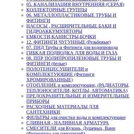
05. КАНАЛИЗАЦИЯ ВНУТРЕННЯЯ (СЕРАЯ)
КОЛЛЕКТОРНЫЕ ГРУППЫ
06. МЕТАЛЛОПЛАСТИКОВЫЕ ТРУБЫ И
ФИТИНГИ
НАСОСЫ , РАСШИРИТЕЛЬНЫЕ БАКИ И
ГИДРОАККУМУЛЯТОРЫ
ЕМКОСТИ,КАНИСТРЫ,БОЧКИ
12. ФИТИНГИ ЧУГУННЫЕ (Резьбовые)
07. ПНД Трубы и Фитинги для водопровода
ГИБКАЯ ПОДВОДКА ДЛЯ ВОДЫ И ГАЗА
08. ППР ПОЛИПРОПИЛЕНОВЫЕ ТРУБЫ И
ФИТИНГИ (белые)
ПОЛОТЕНЦЕСУШИТЕЛИ и
КОМПЛЕКТУЮЩИЕ (Фитинги
ХРОМИРОВАННЫЕ)
ОТОПЛЕНИЕ и комплектующие, (РАДИАТОРЫ,
ТЕПЛОНОСИТЕЛИ, КОТЛЫ, АВТОМАТИКА)
ПРЕДОХРАНИТЕЛЬНЫЕ И ИЗМЕРИТЕЛЬНЫЕ
ПРИБОРЫ
РАСХОДНЫЕ МАТЕРИАЛЫ ДЛЯ
САНТЕХНИКИ
ФИЛЬТРЫ для очистки воды и комплектующие
СЛИВНАЯ - НАЛИВНАЯ АРМАТУРА
СМЕСИТЕЛИ для Кухонь, Душевых, Ванн
(Фурнитура для смесителей)