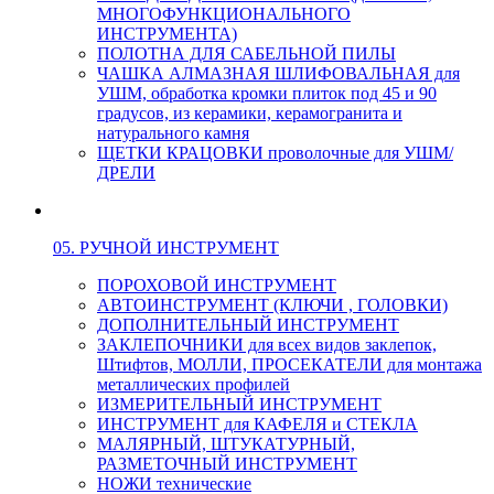
МНОГОФУНКЦИОНАЛЬНОГО
ИНСТРУМЕНТА)
ПОЛОТНА ДЛЯ САБЕЛЬНОЙ ПИЛЫ
ЧАШКА АЛМАЗНАЯ ШЛИФОВАЛЬНАЯ для
УШМ, обработка кромки плиток под 45 и 90
градусов, из керамики, керамогранита и
натурального камня
ЩЕТКИ КРАЦОВКИ проволочные для УШМ/
ДРЕЛИ
05. РУЧНОЙ ИНСТРУМЕНТ
ПОРОХОВОЙ ИНСТРУМЕНТ
АВТОИНСТРУМЕНТ (КЛЮЧИ , ГОЛОВКИ)
ДОПОЛНИТЕЛЬНЫЙ ИНСТРУМЕНТ
ЗАКЛЕПОЧНИКИ для всех видов заклепок,
Штифтов, МОЛЛИ, ПРОСЕКАТЕЛИ для монтажа
металлических профилей
ИЗМЕРИТЕЛЬНЫЙ ИНСТРУМЕНТ
ИНСТРУМЕНТ для КАФЕЛЯ и СТЕКЛА
МАЛЯРНЫЙ, ШТУКАТУРНЫЙ,
РАЗМЕТОЧНЫЙ ИНСТРУМЕНТ
НОЖИ технические