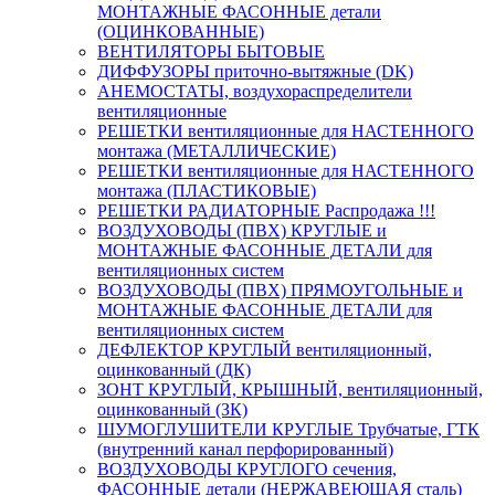
МОНТАЖНЫЕ ФАСОННЫЕ детали
(ОЦИНКОВАННЫЕ)
ВЕНТИЛЯТОРЫ БЫТОВЫЕ
ДИФФУЗОРЫ приточно-вытяжные (DK)
АНЕМОСТАТЫ, воздухораспределители
вентиляционные
РЕШЕТКИ вентиляционные для НАСТЕННОГО
монтажа (МЕТАЛЛИЧЕСКИЕ)
РЕШЕТКИ вентиляционные для НАСТЕННОГО
монтажа (ПЛАСТИКОВЫЕ)
РЕШЕТКИ РАДИАТОРНЫЕ Распродажа !!!
ВОЗДУХОВОДЫ (ПВХ) КРУГЛЫЕ и
МОНТАЖНЫЕ ФАСОННЫЕ ДЕТАЛИ для
вентиляционных систем
ВОЗДУХОВОДЫ (ПВХ) ПРЯМОУГОЛЬНЫЕ и
МОНТАЖНЫЕ ФАСОННЫЕ ДЕТАЛИ для
вентиляционных систем
ДЕФЛЕКТОР КРУГЛЫЙ вентиляционный,
оцинкованный (ДК)
ЗОНТ КРУГЛЫЙ, КРЫШНЫЙ, вентиляционный,
оцинкованный (ЗК)
ШУМОГЛУШИТЕЛИ КРУГЛЫЕ Трубчатые, ГТК
(внутренний канал перфорированный)
ВОЗДУХОВОДЫ КРУГЛОГО сечения,
ФАСОННЫЕ детали (НЕРЖАВЕЮЩАЯ сталь)