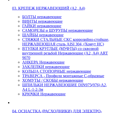
03. КРЕПЕЖ НЕРЖАВЕЮЩИЙ (А2, А4)
БОЛТЫ нержавеющие
ВИНТЫ нержавеющие
ГАЙКИ нержавеющие
САМОРЕЗЫ и ШУРУПЫ нержавеющие
ШАЙБЫ нержавеющие
СТЯЖКИ СТАЛЬНЫЕ СКС коррозийно-стойкие,
НЕРЖАВЕЮЩАЯ сталь AISI 304, (Хомут НС)
ВТУЛКИ КРУГЛЫЕ (МУФТЫ) со сквозной
внутренней резьбой Нержавеющие (А2, А4) ART
9070
АНКЕРА Нержавеющие
ЗАКЛЕПКИ нержавеющие
КОЛЬЦА СТОПОРНЫЕ нержавеющие
ТРАВЕРСА - Профили монтажные С-образные
ХОМУТЫ / СКОБЫ нержавеющие
ШПИЛЬКИ НЕРЖАВЕЮЩИЕ DIN975(976) A2,
А4 L-1-2-3м
КРЮЧКИ Нержавеющие
04. ОСНАСТКА (РАСХОДНИКИ) ДЛЯ ЭЛЕКТРО-