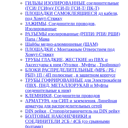
ГИЛЬЗЫ ИЗОЛИРОВАННЫЕ соединительные
(ГСИ/ ГСИ(н)/ ГСИ-П/ ГСИ-Т/ ПК-Т)
ПЛОЩАДКИ САМОКЛЕЯЩИЕСЯ дл кабеля,
под Хомут-Стяжку
ЗАЖИМЫ, Соединители проводов,
Изолированные
РАЗЪЕМЫ изолированные (РППИ/ РПИ/ РШИ)
Папа / Мама
Шайбы медно-алюминиевые (ШАМ)
ПЛОЩАДКИ с Монтажным Отверстием под
Хомут-Стяжку
ТРУБЫ ГЛАДКИЕ, ЖЕСТКИЕ из ПВХ и
Аксессуары к ним (Уголки , Муфты , Тройники)
БЛОКИ РАСПРЕДЕЛИТЕЛЬНЫЕ (МРБ / РБ /
РБП) 1П / 4П полюсные , в защитном корпусе
ТРУБЫ ГОФРИРОВАННЫЕ для Электрокабеля
(ПВХ, ПНД, МЕТАЛЛОРУКАВ и Муфты
соеденительные к ним)
КЛЕМНИКИ, Соединители проводов
АРМАТУРА для СИП и заземления. Линейная
арматура для распределительных сетей
DIN рейки , Стопор/ограничитель на DIN рейку
БОЛТОВЫЕ НАКОНЕЧНИКИ и
СОЕДИНИТЕЛИ 2СБ / 4СБ (со срывными
болтами)