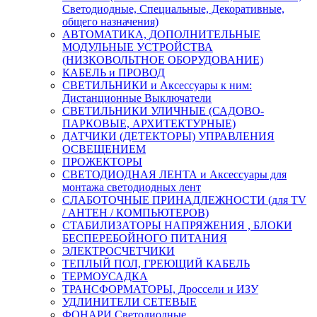
Светодиодные, Специальные, Декоративные,
общего назначения)
АВТОМАТИКА, ДОПОЛНИТЕЛЬНЫЕ
МОДУЛЬНЫЕ УСТРОЙСТВА
(НИЗКОВОЛЬТНОЕ ОБОРУДОВАНИЕ)
КАБЕЛЬ и ПРОВОД
СВЕТИЛЬНИКИ и Аксессуары к ним:
Дистанционные Выключатели
СВЕТИЛЬНИКИ УЛИЧНЫЕ (САДОВО-
ПАРКОВЫЕ, АРХИТЕКТУРНЫЕ)
ДАТЧИКИ (ДЕТЕКТОРЫ) УПРАВЛЕНИЯ
ОСВЕЩЕНИЕМ
ПРОЖЕКТОРЫ
СВЕТОДИОДНАЯ ЛЕНТА и Аксессуары для
монтажа светодиодных лент
СЛАБОТОЧНЫЕ ПРИНАДЛЕЖНОСТИ (для TV
/ АНТЕН / КОМПЬЮТЕРОВ)
СТАБИЛИЗАТОРЫ НАПРЯЖЕНИЯ , БЛОКИ
БЕСПЕРЕБОЙНОГО ПИТАНИЯ
ЭЛЕКТРОСЧЕТЧИКИ
ТЕПЛЫЙ ПОЛ, ГРЕЮЩИЙ КАБЕЛЬ
ТЕРМОУСАДКА
ТРАНСФОРМАТОРЫ, Дроссели и ИЗУ
УДЛИНИТЕЛИ СЕТЕВЫЕ
ФОНАРИ Светодиодные