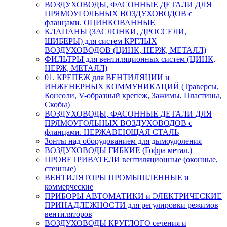
ВОЗДУХОВОДЫ, ФАСОННЫЕ ДЕТАЛИ ДЛЯ
ПРЯМОУГОЛЬНЫХ ВОЗДУХОВОДОВ с
фланцами. ОЦИНКОВАННЫЕ
КЛАПАНЫ (ЗАСЛОНКИ, ДРОССЕЛИ,
ШИБЕРЫ) для систем КРГЛЫХ
ВОЗДУХОВОДОВ (ЦИНК, НЕРЖ, МЕТАЛЛ)
ФИЛЬТРЫ для вентиляционных систем (ЦИНК,
НЕРЖ, МЕТАЛЛ)
01. КРЕПЕЖ для ВЕНТИЛЯЦИИ и
ИНЖЕНЕРНЫХ КОММУНИКАЦИЙ (Траверсы,
Консоли, V-образный крепеж, Зажимы, Пластины,
Скобы)
ВОЗДУХОВОДЫ, ФАСОННЫЕ ДЕТАЛИ ДЛЯ
ПРЯМОУГОЛЬНЫХ ВОЗДУХОВОДОВ с
фланцами. НЕРЖАВЕЮЩАЯ СТАЛЬ
Зонты над оборудованием для дымоудоления
ВОЗДУХОВОДЫ ГИБКИЕ (Гофра метал.)
ПРОВЕТРИВАТЕЛИ вентиляционные (оконные,
стенные)
ВЕНТИЛЯТОРЫ ПРОМЫШЛЕННЫЕ и
коммерческие
ПРИБОРЫ АВТОМАТИКИ и ЭЛЕКТРИЧЕСКИЕ
ПРИНАДЛЕЖНОСТИ для регулировки режимов
вентиляторов
ВОЗДУХОВОДЫ КРУГЛОГО сечения и