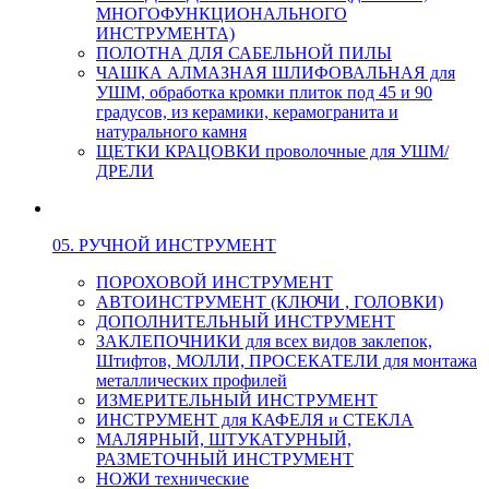
МНОГОФУНКЦИОНАЛЬНОГО
ИНСТРУМЕНТА)
ПОЛОТНА ДЛЯ САБЕЛЬНОЙ ПИЛЫ
ЧАШКА АЛМАЗНАЯ ШЛИФОВАЛЬНАЯ для
УШМ, обработка кромки плиток под 45 и 90
градусов, из керамики, керамогранита и
натурального камня
ЩЕТКИ КРАЦОВКИ проволочные для УШМ/
ДРЕЛИ
05. РУЧНОЙ ИНСТРУМЕНТ
ПОРОХОВОЙ ИНСТРУМЕНТ
АВТОИНСТРУМЕНТ (КЛЮЧИ , ГОЛОВКИ)
ДОПОЛНИТЕЛЬНЫЙ ИНСТРУМЕНТ
ЗАКЛЕПОЧНИКИ для всех видов заклепок,
Штифтов, МОЛЛИ, ПРОСЕКАТЕЛИ для монтажа
металлических профилей
ИЗМЕРИТЕЛЬНЫЙ ИНСТРУМЕНТ
ИНСТРУМЕНТ для КАФЕЛЯ и СТЕКЛА
МАЛЯРНЫЙ, ШТУКАТУРНЫЙ,
РАЗМЕТОЧНЫЙ ИНСТРУМЕНТ
НОЖИ технические