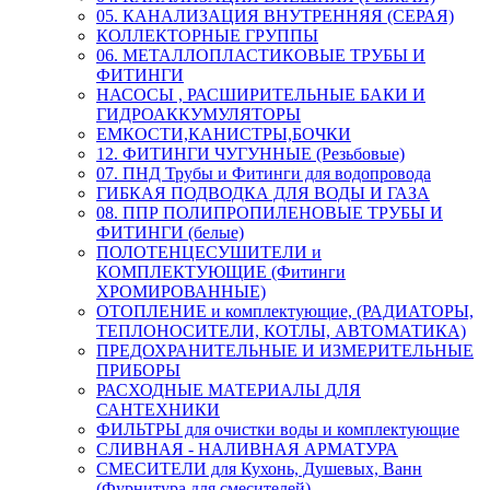
05. КАНАЛИЗАЦИЯ ВНУТРЕННЯЯ (СЕРАЯ)
КОЛЛЕКТОРНЫЕ ГРУППЫ
06. МЕТАЛЛОПЛАСТИКОВЫЕ ТРУБЫ И
ФИТИНГИ
НАСОСЫ , РАСШИРИТЕЛЬНЫЕ БАКИ И
ГИДРОАККУМУЛЯТОРЫ
ЕМКОСТИ,КАНИСТРЫ,БОЧКИ
12. ФИТИНГИ ЧУГУННЫЕ (Резьбовые)
07. ПНД Трубы и Фитинги для водопровода
ГИБКАЯ ПОДВОДКА ДЛЯ ВОДЫ И ГАЗА
08. ППР ПОЛИПРОПИЛЕНОВЫЕ ТРУБЫ И
ФИТИНГИ (белые)
ПОЛОТЕНЦЕСУШИТЕЛИ и
КОМПЛЕКТУЮЩИЕ (Фитинги
ХРОМИРОВАННЫЕ)
ОТОПЛЕНИЕ и комплектующие, (РАДИАТОРЫ,
ТЕПЛОНОСИТЕЛИ, КОТЛЫ, АВТОМАТИКА)
ПРЕДОХРАНИТЕЛЬНЫЕ И ИЗМЕРИТЕЛЬНЫЕ
ПРИБОРЫ
РАСХОДНЫЕ МАТЕРИАЛЫ ДЛЯ
САНТЕХНИКИ
ФИЛЬТРЫ для очистки воды и комплектующие
СЛИВНАЯ - НАЛИВНАЯ АРМАТУРА
СМЕСИТЕЛИ для Кухонь, Душевых, Ванн
(Фурнитура для смесителей)