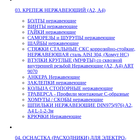
03. КРЕПЕЖ НЕРЖАВЕЮЩИЙ (А2, А4)
БОЛТЫ нержавеющие
ВИНТЫ нержавеющие
ГАЙКИ нержавеющие
САМОРЕЗЫ и ШУРУПЫ нержавеющие
ШАЙБЫ нержавеющие
СТЯЖКИ СТАЛЬНЫЕ СКС коррозийно-стойкие,
НЕРЖАВЕЮЩАЯ сталь AISI 304, (Хомут НС)
ВТУЛКИ КРУГЛЫЕ (МУФТЫ) со сквозной
внутренней резьбой Нержавеющие (А2, А4) ART
9070
АНКЕРА Нержавеющие
ЗАКЛЕПКИ нержавеющие
КОЛЬЦА СТОПОРНЫЕ нержавеющие
ТРАВЕРСА - Профили монтажные С-образные
ХОМУТЫ / СКОБЫ нержавеющие
ШПИЛЬКИ НЕРЖАВЕЮЩИЕ DIN975(976) A2,
А4 L-1-2-3м
КРЮЧКИ Нержавеющие
04. ОСНАСТКА (РАСХОДНИКИ) ДЛЯ ЭЛЕКТРО-