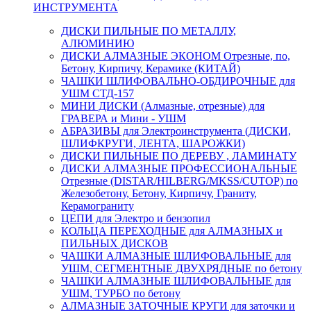
ИНСТРУМЕНТА
ДИСКИ ПИЛЬНЫЕ ПО МЕТАЛЛУ,
АЛЮМИНИЮ
ДИСКИ АЛМАЗНЫЕ ЭКОНОМ Отрезные, по,
Бетону, Кирпичу, Керамике (КИТАЙ)
ЧАШКИ ШЛИФОВАЛЬНО-ОБДИРОЧНЫЕ для
УШМ СТД-157
МИНИ ДИСКИ (Алмазные, отрезные) для
ГРАВЕРА и Мини - УШМ
АБРАЗИВЫ для Электроинструмента (ДИСКИ,
ШЛИФКРУГИ, ЛЕНТА, ШАРОЖКИ)
ДИСКИ ПИЛЬНЫЕ ПО ДЕРЕВУ , ЛАМИНАТУ
ДИСКИ АЛМАЗНЫЕ ПРОФЕССИОНАЛЬНЫЕ
Отрезные (DISTAR/HILBERG/MKSS/CUTOP) по
Железобетону, Бетону, Кирпичу, Граниту,
Керамограниту
ЦЕПИ для Электро и бензопил
КОЛЬЦА ПЕРЕХОДНЫЕ для АЛМАЗНЫХ и
ПИЛЬНЫХ ДИСКОВ
ЧАШКИ АЛМАЗНЫЕ ШЛИФОВАЛЬНЫЕ для
УШМ, СЕГМЕНТНЫЕ ДВУХРЯДНЫЕ по бетону
ЧАШКИ АЛМАЗНЫЕ ШЛИФОВАЛЬНЫЕ для
УШМ, ТУРБО по бетону
АЛМАЗНЫЕ ЗАТОЧНЫЕ КРУГИ для заточки и