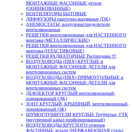
МОНТАЖНЫЕ ФАСОННЫЕ детали
(ОЦИНКОВАННЫЕ)
ВЕНТИЛЯТОРЫ БЫТОВЫЕ
ДИФФУЗОРЫ приточно-вытяжные (DK)
АНЕМОСТАТЫ, воздухораспределители
вентиляционные
РЕШЕТКИ вентиляционные для НАСТЕННОГО
монтажа (МЕТАЛЛИЧЕСКИЕ)
РЕШЕТКИ вентиляционные для НАСТЕННОГО
монтажа (ПЛАСТИКОВЫЕ)
РЕШЕТКИ РАДИАТОРНЫЕ Распродажа !!!
ВОЗДУХОВОДЫ (ПВХ) КРУГЛЫЕ и
МОНТАЖНЫЕ ФАСОННЫЕ ДЕТАЛИ для
вентиляционных систем
ВОЗДУХОВОДЫ (ПВХ) ПРЯМОУГОЛЬНЫЕ и
МОНТАЖНЫЕ ФАСОННЫЕ ДЕТАЛИ для
вентиляционных систем
ДЕФЛЕКТОР КРУГЛЫЙ вентиляционный,
оцинкованный (ДК)
ЗОНТ КРУГЛЫЙ, КРЫШНЫЙ, вентиляционный,
оцинкованный (ЗК)
ШУМОГЛУШИТЕЛИ КРУГЛЫЕ Трубчатые, ГТК
(внутренний канал перфорированный)
ВОЗДУХОВОДЫ КРУГЛОГО сечения,
ФАСОННЫЕ детали (НЕРЖАВЕЮЩАЯ сталь)