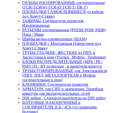
ГИЛЬЗЫ ИЗОЛИРОВАННЫЕ соединительные
(ГСИ/ ГСИ(н)/ ГСИ-П/ ГСИ-Т/ ПК-Т)
ПЛОЩАДКИ САМОКЛЕЯЩИЕСЯ дл кабеля,
под Хомут-Стяжку
ЗАЖИМЫ, Соединители проводов,
Изолированные
РАЗЪЕМЫ изолированные (РППИ/ РПИ/ РШИ)
Папа / Мама
Шайбы медно-алюминиевые (ШАМ)
ПЛОЩАДКИ с Монтажным Отверстием под
Хомут-Стяжку
ТРУБЫ ГЛАДКИЕ, ЖЕСТКИЕ из ПВХ и
Аксессуары к ним (Уголки , Муфты , Тройники)
БЛОКИ РАСПРЕДЕЛИТЕЛЬНЫЕ (МРБ / РБ /
РБП) 1П / 4П полюсные , в защитном корпусе
ТРУБЫ ГОФРИРОВАННЫЕ для Электрокабеля
(ПВХ, ПНД, МЕТАЛЛОРУКАВ и Муфты
соеденительные к ним)
КЛЕМНИКИ, Соединители проводов
АРМАТУРА для СИП и заземления. Линейная
арматура для распределительных сетей
DIN рейки , Стопор/ограничитель на DIN рейку
БОЛТОВЫЕ НАКОНЕЧНИКИ и
СОЕДИНИТЕЛИ 2СБ / 4СБ (со срывными
болтами)