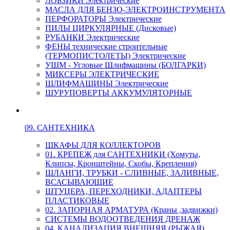
ЛОБЗИКИ Электрические
МАСЛА ДЛЯ БЕНЗО-ЭЛЕКТРОИНСТРУМЕНТА
ПЕРФОРАТОРЫ Электрические
ПИЛЫ ЦИРКУЛЯРНЫЕ (Дисковые)
РУБАНКИ Электрические
ФЕНЫ технические строительные
(ТЕРМОПИСТОЛЕТЫ) Электрические
УШМ - Угловые Шлифмашины (БОЛГАРКИ)
МИКСЕРЫ ЭЛЕКТРИЧЕСКИЕ
ШЛИФМАШИНЫ Электрические
ШУРУПОВЕРТЫ АККУМУЛЯТОРНЫЕ
09. САНТЕХНИКА
ШКАФЫ ДЛЯ КОЛЛЕКТОРОВ
01. КРЕПЕЖ для САНТЕХНИКИ (Хомуты,
Клипсы, Кронштейны, Скобы, Крепления)
ШЛАНГИ, ТРУБКИ - СЛИВНЫЕ, ЗАЛИВНЫЕ,
ВСАСЫВАЮЩИЕ
ШТУЦЕРА, ПЕРЕХОДНИКИ, АДАПТЕРЫ
ПЛАСТИКОВЫЕ
02. ЗАПОРНАЯ АРМАТУРА (Краны ,задвижки)
СИСТЕМЫ ВОДООТВЕДЕНИЯ ДРЕНАЖ
04. КАНАЛИЗАЦИЯ ВНЕШНЯЯ (РЫЖАЯ)