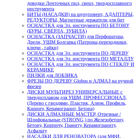
доводки Ленточных пил, сверл, твердосплавного
инструмента
БИТЫ (НАСАДКИ) на шуруповерт, АДАПТЕРЫ,
РЕДУКТОРЫ, Магнитные держатели для бит
ОСНАСТКА для Эл. инструмента ПО БЕТОНУ
(БУРЫ, СВЕРЛА, ЗУБИЛА)
ОСНАСТКА (ЗАПЧАСТИ) для Перфоратора,
Дрели, УШМ Болгарка (Патроны,переходники,
ключи , гайки)
ОСНАСТКА для Эл. инструмента ПО ДЕРЕВУ
ОСНАСТКА для Эл. инструмента ПО МЕТАЛЛУ
ОСНАСТКА для Эл. инструмента ПО СТЕКЛУ И
КЕРАМИКЕ
ПИЛКИ для ЛОБЗИКА
ФРЕЗЫ ПО ДЕРЕВУ Globus и АЛМАЗ на ручной
фрезер
ДИСКИ МУЛЬТИРЕЗ УНИВЕРСАЛЬНЫЕ с
твердосплавом для УШМ, ПРОФЕССИОНАЛ,
(Дерево с гвоздями, Пластик, Алюм. Профиль,
Кирпич, Керамогранит, Бетона)
ДИСКИ АЛМАЗНЫЕ МАСТЕР, Отрезные /
Шлифовальные (STRONG ) по Железобетону,
Бетону, Кирпичу, Граниту, Керамограниту,
Асфальту
НАСАДКИ ДЛЯ РЕНОВАТОРА (для МФИ,