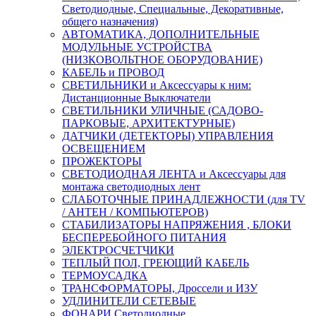
Светодиодные, Специальные, Декоративные,
общего назначения)
АВТОМАТИКА, ДОПОЛНИТЕЛЬНЫЕ
МОДУЛЬНЫЕ УСТРОЙСТВА
(НИЗКОВОЛЬТНОЕ ОБОРУДОВАНИЕ)
КАБЕЛЬ и ПРОВОД
СВЕТИЛЬНИКИ и Аксессуары к ним:
Дистанционные Выключатели
СВЕТИЛЬНИКИ УЛИЧНЫЕ (САДОВО-
ПАРКОВЫЕ, АРХИТЕКТУРНЫЕ)
ДАТЧИКИ (ДЕТЕКТОРЫ) УПРАВЛЕНИЯ
ОСВЕЩЕНИЕМ
ПРОЖЕКТОРЫ
СВЕТОДИОДНАЯ ЛЕНТА и Аксессуары для
монтажа светодиодных лент
СЛАБОТОЧНЫЕ ПРИНАДЛЕЖНОСТИ (для TV
/ АНТЕН / КОМПЬЮТЕРОВ)
СТАБИЛИЗАТОРЫ НАПРЯЖЕНИЯ , БЛОКИ
БЕСПЕРЕБОЙНОГО ПИТАНИЯ
ЭЛЕКТРОСЧЕТЧИКИ
ТЕПЛЫЙ ПОЛ, ГРЕЮЩИЙ КАБЕЛЬ
ТЕРМОУСАДКА
ТРАНСФОРМАТОРЫ, Дроссели и ИЗУ
УДЛИНИТЕЛИ СЕТЕВЫЕ
ФОНАРИ Светодиодные