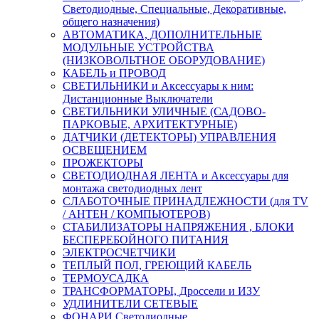
Светодиодные, Специальные, Декоративные,
общего назначения)
АВТОМАТИКА, ДОПОЛНИТЕЛЬНЫЕ
МОДУЛЬНЫЕ УСТРОЙСТВА
(НИЗКОВОЛЬТНОЕ ОБОРУДОВАНИЕ)
КАБЕЛЬ и ПРОВОД
СВЕТИЛЬНИКИ и Аксессуары к ним:
Дистанционные Выключатели
СВЕТИЛЬНИКИ УЛИЧНЫЕ (САДОВО-
ПАРКОВЫЕ, АРХИТЕКТУРНЫЕ)
ДАТЧИКИ (ДЕТЕКТОРЫ) УПРАВЛЕНИЯ
ОСВЕЩЕНИЕМ
ПРОЖЕКТОРЫ
СВЕТОДИОДНАЯ ЛЕНТА и Аксессуары для
монтажа светодиодных лент
СЛАБОТОЧНЫЕ ПРИНАДЛЕЖНОСТИ (для TV
/ АНТЕН / КОМПЬЮТЕРОВ)
СТАБИЛИЗАТОРЫ НАПРЯЖЕНИЯ , БЛОКИ
БЕСПЕРЕБОЙНОГО ПИТАНИЯ
ЭЛЕКТРОСЧЕТЧИКИ
ТЕПЛЫЙ ПОЛ, ГРЕЮЩИЙ КАБЕЛЬ
ТЕРМОУСАДКА
ТРАНСФОРМАТОРЫ, Дроссели и ИЗУ
УДЛИНИТЕЛИ СЕТЕВЫЕ
ФОНАРИ Светодиодные