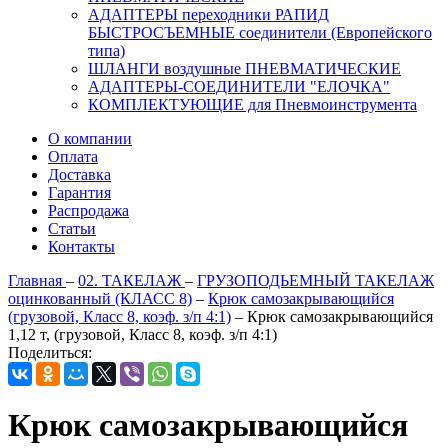
АДАПТЕРЫ переходники РАПИД
БЫСТРОСЪЕМНЫЕ соединители (Европейского
типа)
ШЛАНГИ воздушные ПНЕВМАТИЧЕСКИЕ
АДАПТЕРЫ-СОЕДИНИТЕЛИ "ЕЛОЧКА"
КОМПЛЕКТУЮЩИЕ для Пневмоинструмента
О компании
Оплата
Доставка
Гарантия
Распродажа
Статьи
Контакты
Главная
–
02. ТАКЕЛАЖ
–
ГРУЗОПОДЬЕМНЫЙ ТАКЕЛАЖ
оцинкованный (КЛАСС 8)
–
Крюк самозакрывающийся
(грузовой, Класс 8, коэф. з/п 4:1)
–
Крюк самозакрывающийся
1,12 т, (грузовой, Класс 8, коэф. з/п 4:1)
Поделиться:
Крюк самозакрывающийся