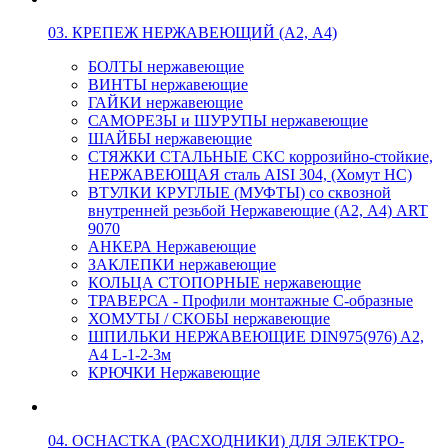
03. КРЕПЕЖ НЕРЖАВЕЮЩИЙ (А2, А4)
БОЛТЫ нержавеющие
ВИНТЫ нержавеющие
ГАЙКИ нержавеющие
САМОРЕЗЫ и ШУРУПЫ нержавеющие
ШАЙБЫ нержавеющие
СТЯЖКИ СТАЛЬНЫЕ СКС коррозийно-стойкие,
НЕРЖАВЕЮЩАЯ сталь AISI 304, (Хомут НС)
ВТУЛКИ КРУГЛЫЕ (МУФТЫ) со сквозной
внутренней резьбой Нержавеющие (А2, А4) ART
9070
АНКЕРА Нержавеющие
ЗАКЛЕПКИ нержавеющие
КОЛЬЦА СТОПОРНЫЕ нержавеющие
ТРАВЕРСА - Профили монтажные С-образные
ХОМУТЫ / СКОБЫ нержавеющие
ШПИЛЬКИ НЕРЖАВЕЮЩИЕ DIN975(976) A2,
А4 L-1-2-3м
КРЮЧКИ Нержавеющие
04. ОСНАСТКА (РАСХОДНИКИ) ДЛЯ ЭЛЕКТРО-