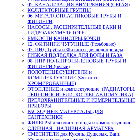
05. КАНАЛИЗАЦИЯ ВНУТРЕННЯЯ (СЕРАЯ)
КОЛЛЕКТОРНЫЕ ГРУППЫ
06. МЕТАЛЛОПЛАСТИКОВЫЕ ТРУБЫ И
ФИТИНГИ
НАСОСЫ , РАСШИРИТЕЛЬНЫЕ БАКИ И
ГИДРОАККУМУЛЯТОРЫ
ЕМКОСТИ,КАНИСТРЫ,БОЧКИ
12. ФИТИНГИ ЧУГУННЫЕ (Резьбовые)
07. ПНД Трубы и Фитинги для водопровода
ГИБКАЯ ПОДВОДКА ДЛЯ ВОДЫ И ГАЗА
08. ППР ПОЛИПРОПИЛЕНОВЫЕ ТРУБЫ И
ФИТИНГИ (белые)
ПОЛОТЕНЦЕСУШИТЕЛИ и
КОМПЛЕКТУЮЩИЕ (Фитинги
ХРОМИРОВАННЫЕ)
ОТОПЛЕНИЕ и комплектующие, (РАДИАТОРЫ,
ТЕПЛОНОСИТЕЛИ, КОТЛЫ, АВТОМАТИКА)
ПРЕДОХРАНИТЕЛЬНЫЕ И ИЗМЕРИТЕЛЬНЫЕ
ПРИБОРЫ
РАСХОДНЫЕ МАТЕРИАЛЫ ДЛЯ
САНТЕХНИКИ
ФИЛЬТРЫ для очистки воды и комплектующие
СЛИВНАЯ - НАЛИВНАЯ АРМАТУРА
СМЕСИТЕЛИ для Кухонь, Душевых, Ванн
(Фурнитура для смесителей)