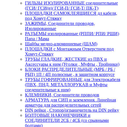
ГИЛЬЗЫ ИЗОЛИРОВАННЫЕ соединительные
(ГСИ/ ГСИ(н)/ ГСИ-П/ ГСИ-Т/ ПК-Т)
ПЛОЩАДКИ САМОКЛЕЯЩИЕСЯ дл кабеля,
под Хомут-Стяжку
ЗАЖИМЫ, Соединители проводов,
Изолированные
РАЗЪЕМЫ изолированные (РППИ/ РПИ/ РШИ)
Папа / Мама
Шайбы медно-алюминиевые (ШАМ)
ПЛОЩАДКИ с Монтажным Отверстием под
Хомут-Стяжку
ТРУБЫ ГЛАДКИЕ, ЖЕСТКИЕ из ПВХ и
Аксессуары к ним (Уголки , Муфты , Тройники)
БЛОКИ РАСПРЕДЕЛИТЕЛЬНЫЕ (МРБ / РБ /
РБП) 1П / 4П полюсные , в защитном корпусе
ТРУБЫ ГОФРИРОВАННЫЕ для Электрокабеля
(ПВХ, ПНД, МЕТАЛЛОРУКАВ и Муфты
соеденительные к ним)
КЛЕМНИКИ, Соединители проводов
АРМАТУРА для СИП и заземления. Линейная
арматура для распределительных сетей
DIN рейки , Стопор/ограничитель на DIN рейку
БОЛТОВЫЕ НАКОНЕЧНИКИ и
СОЕДИНИТЕЛИ 2СБ / 4СБ (со срывными
болтами)