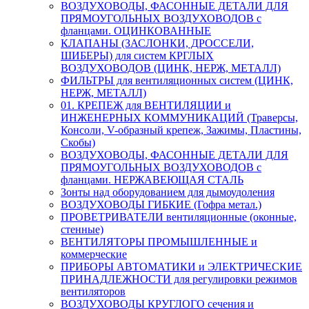
ВОЗДУХОВОДЫ, ФАСОННЫЕ ДЕТАЛИ ДЛЯ
ПРЯМОУГОЛЬНЫХ ВОЗДУХОВОДОВ с
фланцами. ОЦИНКОВАННЫЕ
КЛАПАНЫ (ЗАСЛОНКИ, ДРОССЕЛИ,
ШИБЕРЫ) для систем КРГЛЫХ
ВОЗДУХОВОДОВ (ЦИНК, НЕРЖ, МЕТАЛЛ)
ФИЛЬТРЫ для вентиляционных систем (ЦИНК,
НЕРЖ, МЕТАЛЛ)
01. КРЕПЕЖ для ВЕНТИЛЯЦИИ и
ИНЖЕНЕРНЫХ КОММУНИКАЦИЙ (Траверсы,
Консоли, V-образный крепеж, Зажимы, Пластины,
Скобы)
ВОЗДУХОВОДЫ, ФАСОННЫЕ ДЕТАЛИ ДЛЯ
ПРЯМОУГОЛЬНЫХ ВОЗДУХОВОДОВ с
фланцами. НЕРЖАВЕЮЩАЯ СТАЛЬ
Зонты над оборудованием для дымоудоления
ВОЗДУХОВОДЫ ГИБКИЕ (Гофра метал.)
ПРОВЕТРИВАТЕЛИ вентиляционные (оконные,
стенные)
ВЕНТИЛЯТОРЫ ПРОМЫШЛЕННЫЕ и
коммерческие
ПРИБОРЫ АВТОМАТИКИ и ЭЛЕКТРИЧЕСКИЕ
ПРИНАДЛЕЖНОСТИ для регулировки режимов
вентиляторов
ВОЗДУХОВОДЫ КРУГЛОГО сечения и