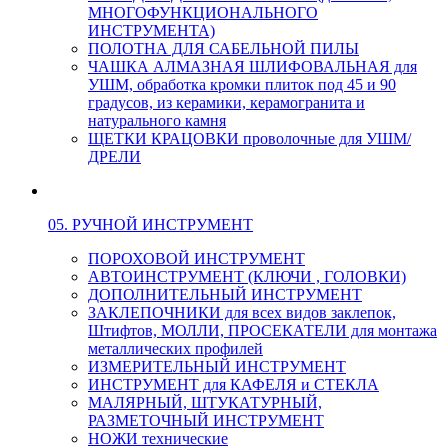
МНОГОФУНКЦИОНАЛЬНОГО
ИНСТРУМЕНТА)
ПОЛОТНА ДЛЯ САБЕЛЬНОЙ ПИЛЫ
ЧАШКА АЛМАЗНАЯ ШЛИФОВАЛЬНАЯ для
УШМ, обработка кромки плиток под 45 и 90
градусов, из керамики, керамогранита и
натурального камня
ЩЕТКИ КРАЦОВКИ проволочные для УШМ/
ДРЕЛИ
05. РУЧНОЙ ИНСТРУМЕНТ
ПОРОХОВОЙ ИНСТРУМЕНТ
АВТОИНСТРУМЕНТ (КЛЮЧИ , ГОЛОВКИ)
ДОПОЛНИТЕЛЬНЫЙ ИНСТРУМЕНТ
ЗАКЛЕПОЧНИКИ для всех видов заклепок,
Штифтов, МОЛЛИ, ПРОСЕКАТЕЛИ для монтажа
металлических профилей
ИЗМЕРИТЕЛЬНЫЙ ИНСТРУМЕНТ
ИНСТРУМЕНТ для КАФЕЛЯ и СТЕКЛА
МАЛЯРНЫЙ, ШТУКАТУРНЫЙ,
РАЗМЕТОЧНЫЙ ИНСТРУМЕНТ
НОЖИ технические