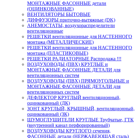
МОНТАЖНЫЕ ФАСОННЫЕ детали
(ОЦИНКОВАННЫЕ)
ВЕНТИЛЯТОРЫ БЫТОВЫЕ
ДИФФУЗОРЫ приточно-вытяжные (DK)
АНЕМОСТАТЫ, воздухораспределители
вентиляционные
РЕШЕТКИ вентиляционные для НАСТЕННОГО
монтажа (МЕТАЛЛИЧЕСКИЕ)
РЕШЕТКИ вентиляционные для НАСТЕННОГО
монтажа (ПЛАСТИКОВЫЕ)
РЕШЕТКИ РАДИАТОРНЫЕ Распродажа !!!
ВОЗДУХОВОДЫ (ПВХ) КРУГЛЫЕ и
МОНТАЖНЫЕ ФАСОННЫЕ ДЕТАЛИ для
вентиляционных систем
ВОЗДУХОВОДЫ (ПВХ) ПРЯМОУГОЛЬНЫЕ и
МОНТАЖНЫЕ ФАСОННЫЕ ДЕТАЛИ для
вентиляционных систем
ДЕФЛЕКТОР КРУГЛЫЙ вентиляционный,
оцинкованный (ДК)
ЗОНТ КРУГЛЫЙ, КРЫШНЫЙ, вентиляционный,
оцинкованный (ЗК)
ШУМОГЛУШИТЕЛИ КРУГЛЫЕ Трубчатые, ГТК
(внутренний канал перфорированный)
ВОЗДУХОВОДЫ КРУГЛОГО сечения,
ФАСОННЫЕ детали (НЕРЖАВЕЮЩАЯ сталь)