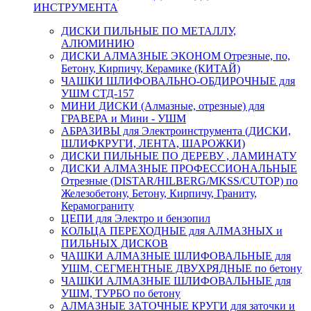
ИНСТРУМЕНТА
ДИСКИ ПИЛЬНЫЕ ПО МЕТАЛЛУ,
АЛЮМИНИЮ
ДИСКИ АЛМАЗНЫЕ ЭКОНОМ Отрезные, по,
Бетону, Кирпичу, Керамике (КИТАЙ)
ЧАШКИ ШЛИФОВАЛЬНО-ОБДИРОЧНЫЕ для
УШМ СТД-157
МИНИ ДИСКИ (Алмазные, отрезные) для
ГРАВЕРА и Мини - УШМ
АБРАЗИВЫ для Электроинструмента (ДИСКИ,
ШЛИФКРУГИ, ЛЕНТА, ШАРОЖКИ)
ДИСКИ ПИЛЬНЫЕ ПО ДЕРЕВУ , ЛАМИНАТУ
ДИСКИ АЛМАЗНЫЕ ПРОФЕССИОНАЛЬНЫЕ
Отрезные (DISTAR/HILBERG/MKSS/CUTOP) по
Железобетону, Бетону, Кирпичу, Граниту,
Керамограниту
ЦЕПИ для Электро и бензопил
КОЛЬЦА ПЕРЕХОДНЫЕ для АЛМАЗНЫХ и
ПИЛЬНЫХ ДИСКОВ
ЧАШКИ АЛМАЗНЫЕ ШЛИФОВАЛЬНЫЕ для
УШМ, СЕГМЕНТНЫЕ ДВУХРЯДНЫЕ по бетону
ЧАШКИ АЛМАЗНЫЕ ШЛИФОВАЛЬНЫЕ для
УШМ, ТУРБО по бетону
АЛМАЗНЫЕ ЗАТОЧНЫЕ КРУГИ для заточки и