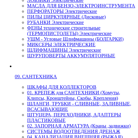
ЛОБЗИКИ Электрические
МАСЛА ДЛЯ БЕНЗО-ЭЛЕКТРОИНСТРУМЕНТА
ПЕРФОРАТОРЫ Электрические
ПИЛЫ ЦИРКУЛЯРНЫЕ (Дисковые)
РУБАНКИ Электрические
ФЕНЫ технические строительные
(ТЕРМОПИСТОЛЕТЫ) Электрические
УШМ - Угловые Шлифмашины (БОЛГАРКИ)
МИКСЕРЫ ЭЛЕКТРИЧЕСКИЕ
ШЛИФМАШИНЫ Электрические
ШУРУПОВЕРТЫ АККУМУЛЯТОРНЫЕ
09. САНТЕХНИКА
ШКАФЫ ДЛЯ КОЛЛЕКТОРОВ
01. КРЕПЕЖ для САНТЕХНИКИ (Хомуты,
Клипсы, Кронштейны, Скобы, Крепления)
ШЛАНГИ, ТРУБКИ - СЛИВНЫЕ, ЗАЛИВНЫЕ,
ВСАСЫВАЮЩИЕ
ШТУЦЕРА, ПЕРЕХОДНИКИ, АДАПТЕРЫ
ПЛАСТИКОВЫЕ
02. ЗАПОРНАЯ АРМАТУРА (Краны ,задвижки)
СИСТЕМЫ ВОДООТВЕДЕНИЯ ДРЕНАЖ
04. КАНАЛИЗАЦИЯ ВНЕШНЯЯ (РЫЖАЯ)