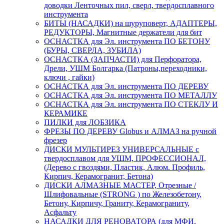
доводки Ленточных пил, сверл, твердосплавного
инструмента
БИТЫ (НАСАДКИ) на шуруповерт, АДАПТЕРЫ,
РЕДУКТОРЫ, Магнитные держатели для бит
ОСНАСТКА для Эл. инструмента ПО БЕТОНУ
(БУРЫ, СВЕРЛА, ЗУБИЛА)
ОСНАСТКА (ЗАПЧАСТИ) для Перфоратора,
Дрели, УШМ Болгарка (Патроны,переходники,
ключи , гайки)
ОСНАСТКА для Эл. инструмента ПО ДЕРЕВУ
ОСНАСТКА для Эл. инструмента ПО МЕТАЛЛУ
ОСНАСТКА для Эл. инструмента ПО СТЕКЛУ И
КЕРАМИКЕ
ПИЛКИ для ЛОБЗИКА
ФРЕЗЫ ПО ДЕРЕВУ Globus и АЛМАЗ на ручной
фрезер
ДИСКИ МУЛЬТИРЕЗ УНИВЕРСАЛЬНЫЕ с
твердосплавом для УШМ, ПРОФЕССИОНАЛ,
(Дерево с гвоздями, Пластик, Алюм. Профиль,
Кирпич, Керамогранит, Бетона)
ДИСКИ АЛМАЗНЫЕ МАСТЕР, Отрезные /
Шлифовальные (STRONG ) по Железобетону,
Бетону, Кирпичу, Граниту, Керамограниту,
Асфальту
НАСАДКИ ДЛЯ РЕНОВАТОРА (для МФИ,