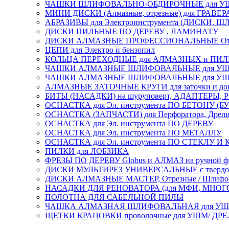
ЧАШКИ ШЛИФОВАЛЬНО-ОБДИРОЧНЫЕ для УШ
МИНИ ДИСКИ (Алмазные, отрезные) для ГРАВЕР
АБРАЗИВЫ для Электроинструмента (ДИСКИ,
ДИСКИ ПИЛЬНЫЕ ПО ДЕРЕВУ , ЛАМИНАТУ
ДИСКИ АЛМАЗНЫЕ ПРОФЕССИОНАЛЬНЫЕ Отрезные 
ЦЕПИ для Электро и бензопил
КОЛЬЦА ПЕРЕХОДНЫЕ для АЛМАЗНЫХ и ПИ
ЧАШКИ АЛМАЗНЫЕ ШЛИФОВАЛЬНЫЕ для УШМ
ЧАШКИ АЛМАЗНЫЕ ШЛИФОВАЛЬНЫЕ для УШМ,
АЛМАЗНЫЕ ЗАТОЧНЫЕ КРУГИ для заточки и доводк
БИТЫ (НАСАДКИ) на шуруповерт, АДАПТЕРЫ, РЕ
ОСНАСТКА для Эл. инструмента ПО БЕТОНУ (Б
ОСНАСТКА (ЗАПЧАСТИ) для Перфоратора, Дрели, 
ОСНАСТКА для Эл. инструмента ПО ДЕРЕВУ
ОСНАСТКА для Эл. инструмента ПО МЕТАЛЛУ
ОСНАСТКА для Эл. инструмента ПО СТЕКЛУ И
ПИЛКИ для ЛОБЗИКА
ФРЕЗЫ ПО ДЕРЕВУ Globus и АЛМАЗ на ручной ф
ДИСКИ МУЛЬТИРЕЗ УНИВЕРСАЛЬНЫЕ с твердосплав
ДИСКИ АЛМАЗНЫЕ МАСТЕР, Отрезные / Шлифовальн
НАСАДКИ ДЛЯ РЕНОВАТОРА (для МФИ, МН
ПОЛОТНА ДЛЯ САБЕЛЬНОЙ ПИЛЫ
ЧАШКА АЛМАЗНАЯ ШЛИФОВАЛЬНАЯ для УШМ, обрабо
ЩЕТКИ КРАЦОВКИ проволочные для УШМ/ ДР