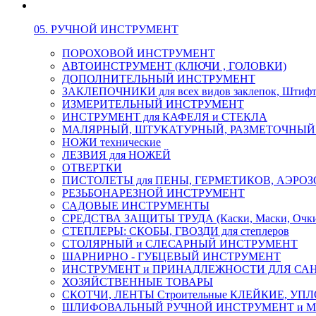
05. РУЧНОЙ ИНСТРУМЕНТ
ПОРОХОВОЙ ИНСТРУМЕНТ
АВТОИНСТРУМЕНТ (КЛЮЧИ , ГОЛОВКИ)
ДОПОЛНИТЕЛЬНЫЙ ИНСТРУМЕНТ
ЗАКЛЕПОЧНИКИ для всех видов заклепок, Штиф
ИЗМЕРИТЕЛЬНЫЙ ИНСТРУМЕНТ
ИНСТРУМЕНТ для КАФЕЛЯ и СТЕКЛА
МАЛЯРНЫЙ, ШТУКАТУРНЫЙ, РАЗМЕТОЧНЫЙ
НОЖИ технические
ЛЕЗВИЯ для НОЖЕЙ
ОТВЕРТКИ
ПИСТОЛЕТЫ для ПЕНЫ, ГЕРМЕТИКОВ, АЭР
РЕЗЬБОНАРЕЗНОЙ ИНСТРУМЕНТ
САДОВЫЕ ИНСТРУМЕНТЫ
СРЕДСТВА ЗАЩИТЫ ТРУДА (Каски, Маски, Очки, 
СТЕПЛЕРЫ: СКОБЫ, ГВОЗДИ для степлеров
СТОЛЯРНЫЙ и СЛЕСАРНЫЙ ИНСТРУМЕНТ
ШАРНИРНО - ГУБЦЕВЫЙ ИНСТРУМЕНТ
ИНСТРУМЕНТ и ПРИНАДЛЕЖНОСТИ ДЛЯ СА
ХОЗЯЙСТВЕННЫЕ ТОВАРЫ
СКОТЧИ, ЛЕНТЫ Строительные КЛЕЙКИЕ, У
ШЛИФОВАЛЬНЫЙ РУЧНОЙ ИНСТРУМЕНТ и 