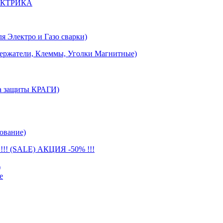
ЕКТРИКА
лектро и Газо сварки)
тели, Клеммы, Уголки Магнитные)
 защиты КРАГИ)
ование)
(SALE) АКЦИЯ -50% !!!
)
е