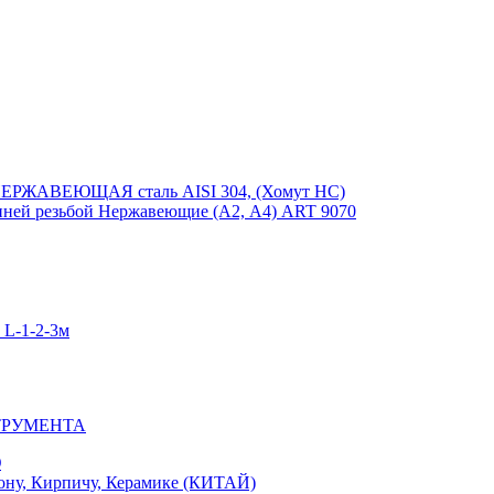
ЕРЖАВЕЮЩАЯ сталь AISI 304, (Хомут НС)
ей резьбой Нержавеющие (А2, А4) ART 9070
-1-2-3м
ТРУМЕНТА
Ю
у, Кирпичу, Керамике (КИТАЙ)