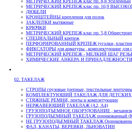
МЕТРИЧЕСКИЙ КРЕПЕЖ клас пр. 8,8 Усиленный
МЕТРИЧЕСКИЙ КРЕПЕЖ клас пр. 10,9 ВЫСО
ДЮБЕЛИ
КРОНШТЕЙНЫ крепления для полок
ЗАКЛЕПКИ вытяжные
КРЮЧКИ
МЕТРИЧЕСКИЙ КРЕПЕЖ клас пр. 5,8 Общестрои
СПЕЦИАЛЬНЫЙ крепеж
ПЕРФОРИРОВАННЫЙ КРЕПЕЖ (уголки, пластины
ФИКСАТОРЫ для арматуры , комплектующие для 
МЕТРИЧЕСКИЙ КРЕПЕЖ - МЕЛКИЙ ШАГ РЕЗЬБЫ,
ХИМИЧЕСКИЕ АНКЕРА И ПРИНАДЛЕЖНОСТИ
02. ТАКЕЛАЖ
СТРОПЫ грузовые (цепные, текстильные ленточны
КОМПЛЕКТУЮЩИЙ ТАКЕЛАЖ ДЛЯ ДЕТСКИХ
СТЯЖНЫЕ РЕМНИ, ленты и комплетующие
НЕРЖАВЕЮЩИЙ ТАКЕЛАЖ (А2, А4)
ГРУЗОПОДЪЕМНОЕ ОБОРУДОВАНИЕ , механиз
ГРУЗОПОДЬЕМНЫЙ ТАКЕЛАЖ оцинкованный (К
НЕ ГРУЗОПОДЬЕМНЫЙ ТАКЕЛАЖ Оцинкованн
ФАЛ, КАНАТЫ, ВЕРЕВКИ, ЛЬНОВАТИН