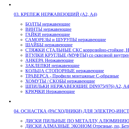
03. КРЕПЕЖ НЕРЖАВЕЮЩИЙ (А2, А4)
БОЛТЫ нержавеющие
ВИНТЫ нержавеющие
ГАЙКИ нержавеющие
САМОРЕЗЫ и ШУРУПЫ нержавеющие
ШАЙБЫ нержавеющие
СТЯЖКИ СТАЛЬНЫЕ СКС коррозийно-стойкие, Н
ВТУЛКИ КРУГЛЫЕ (МУФТЫ) со сквозной внутренн
АНКЕРА Нержавеющие
ЗАКЛЕПКИ нержавеющие
КОЛЬЦА СТОПОРНЫЕ нержавеющие
ТРАВЕРСА - Профили монтажные С-образные
ХОМУТЫ / СКОБЫ нержавеющие
ШПИЛЬКИ НЕРЖАВЕЮЩИЕ DIN975(976) A2, А4 L
КРЮЧКИ Нержавеющие
04. ОСНАСТКА (РАСХОДНИКИ) ДЛЯ ЭЛЕКТРО-ИНС
ДИСКИ ПИЛЬНЫЕ ПО МЕТАЛЛУ, АЛЮМИНИ
ДИСКИ АЛМАЗНЫЕ ЭКОНОМ Отрезные, по, Бетон