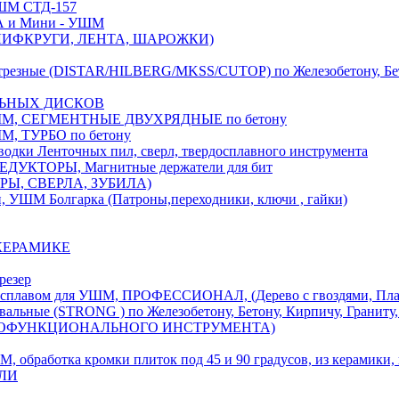
М СТД-157
А и Мини - УШМ
 ШЛИФКРУГИ, ЛЕНТА, ШАРОЖКИ)
(DISTAR/HILBERG/MKSS/CUTOP) по Железобетону, Бетону,
ЛЬНЫХ ДИСКОВ
, СЕГМЕНТНЫЕ ДВУХРЯДНЫЕ по бетону
 ТУРБО по бетону
и Ленточных пил, сверл, твердосплавного инструмента
ДУКТОРЫ, Магнитные держатели для бит
УРЫ, СВЕРЛА, ЗУБИЛА)
УШМ Болгарка (Патроны,переходники, ключи , гайки)
 КЕРАМИКЕ
резер
ом для УШМ, ПРОФЕССИОНАЛ, (Дерево с гвоздями, Пластик
ые (STRONG ) по Железобетону, Бетону, Кирпичу, Граниту, 
ОГОФУНКЦИОНАЛЬНОГО ИНСТРУМЕНТА)
тка кромки плиток под 45 и 90 градусов, из керамики, ке
ЕЛИ