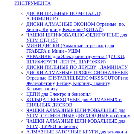
ИНСТРУМЕНТА
ДИСКИ ПИЛЬНЫЕ ПО МЕТАЛЛУ,
АЛЮМИНИЮ
ДИСКИ АЛМАЗНЫЕ ЭКОНОМ Отрезные, по,
Бетону, Кирпичу, Керамике (КИТАЙ)
ЧАШКИ ШЛИФОВАЛЬНО-ОБДИРОЧНЫЕ для
УШМ СТД-157
МИНИ ДИСКИ (Алмазные, отрезные) для
ГРАВЕРА и Мини - УШМ
АБРАЗИВЫ для Электроинструмента (ДИСКИ,
ШЛИФКРУГИ, ЛЕНТА, ШАРОЖКИ)
ДИСКИ ПИЛЬНЫЕ ПО ДЕРЕВУ , ЛАМИНАТУ
ДИСКИ АЛМАЗНЫЕ ПРОФЕССИОНАЛЬНЫЕ
Отрезные (DISTAR/HILBERG/MKSS/CUTOP) по
Железобетону, Бетону, Кирпичу, Граниту,
Керамограниту
ЦЕПИ для Электро и бензопил
КОЛЬЦА ПЕРЕХОДНЫЕ для АЛМАЗНЫХ и
ПИЛЬНЫХ ДИСКОВ
ЧАШКИ АЛМАЗНЫЕ ШЛИФОВАЛЬНЫЕ для
УШМ, СЕГМЕНТНЫЕ ДВУХРЯДНЫЕ по бетону
ЧАШКИ АЛМАЗНЫЕ ШЛИФОВАЛЬНЫЕ для
УШМ, ТУРБО по бетону
АЛМАЗНЫЕ ЗАТОЧНЫЕ КРУГИ для заточки и