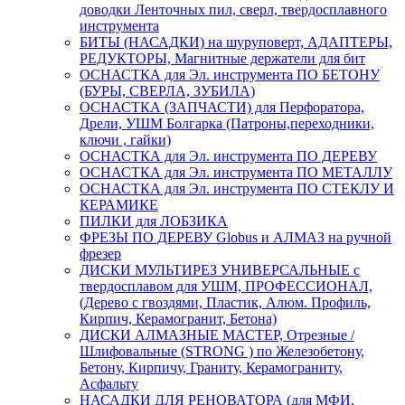
доводки Ленточных пил, сверл, твердосплавного
инструмента
БИТЫ (НАСАДКИ) на шуруповерт, АДАПТЕРЫ,
РЕДУКТОРЫ, Магнитные держатели для бит
ОСНАСТКА для Эл. инструмента ПО БЕТОНУ
(БУРЫ, СВЕРЛА, ЗУБИЛА)
ОСНАСТКА (ЗАПЧАСТИ) для Перфоратора,
Дрели, УШМ Болгарка (Патроны,переходники,
ключи , гайки)
ОСНАСТКА для Эл. инструмента ПО ДЕРЕВУ
ОСНАСТКА для Эл. инструмента ПО МЕТАЛЛУ
ОСНАСТКА для Эл. инструмента ПО СТЕКЛУ И
КЕРАМИКЕ
ПИЛКИ для ЛОБЗИКА
ФРЕЗЫ ПО ДЕРЕВУ Globus и АЛМАЗ на ручной
фрезер
ДИСКИ МУЛЬТИРЕЗ УНИВЕРСАЛЬНЫЕ с
твердосплавом для УШМ, ПРОФЕССИОНАЛ,
(Дерево с гвоздями, Пластик, Алюм. Профиль,
Кирпич, Керамогранит, Бетона)
ДИСКИ АЛМАЗНЫЕ МАСТЕР, Отрезные /
Шлифовальные (STRONG ) по Железобетону,
Бетону, Кирпичу, Граниту, Керамограниту,
Асфальту
НАСАДКИ ДЛЯ РЕНОВАТОРА (для МФИ,