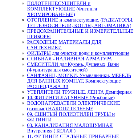
ПОЛОТЕНЦЕСУШИТЕЛИ и
КОМПЛЕКТУЮЩИЕ (Фитинги
ХРОМИРОВАННЫЕ)
ОТОПЛЕНИЕ и комплектующие, (РАДИАТОРЫ,
ТЕПЛОНОСИТЕЛИ, КОТЛЫ, АВТОМАТИКА)
ПРЕДОХРАНИТЕЛЬНЫЕ И ИЗМЕРИТЕЛЬНЫЕ
ПРИБОРЫ
РАСХОДНЫЕ МАТЕРИАЛЫ ДЛЯ
САНТЕХНИКИ
ФИЛЬТРЫ для очистки воды и комплектующие
СЛИВНАЯ - НАЛИВНАЯ АРМАТУРА
СМЕСИТЕЛИ для Кухонь, Душевых, Ванн
(Фурнитура для смесителей)
САНФАЯНЦ, МОЙКИ, Умывальники, МЕБЕЛЬ
ДЛЯ ВАННЫХ КОМНАТ, Комплектующие
РАСПРОДАЖА !!!!
УТЕПЛИТЕЛИ ТРУБНЫЕ, ЛЕНТА Демпферная
10. ФИТИНГИ ЛАТУННЫЕ (Резьбовые)
ВОДОНАГРЕВАТЕЛИ ЭЛЕКТРИЧЕСКИЕ
(газовые) НАКОПИТЕЛЬНЫЕ
09. СШИТЫЙ ПОЛИЭТИЛЕН ТРУБЫ и
ФИТИНГИ
03. КАНАЛИЗАЦИЯ МАЛОШУМНАЯ
Внутренняя ( БЕЛАЯ )
11. ФИТИНГИ СТАЛЬНЫЕ ПРИВАРНЫЕ