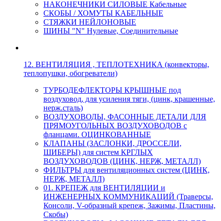
НАКОНЕЧНИКИ СИЛОВЫЕ Кабельные
СКОБЫ / ХОМУТЫ КАБЕЛЬНЫЕ
СТЯЖКИ НЕЙЛОНОВЫЕ
ШИНЫ "N" Нулевые, Соединительные
12. ВЕНТИЛЯЦИЯ , ТЕПЛОТЕХНИКА (конвекторы,
теплопушки, обогреватели)
ТУРБОДЕФЛЕКТОРЫ КРЫШНЫЕ под
воздуховод, для усиления тяги, (цинк, крашенные,
нерж.сталь)
ВОЗДУХОВОДЫ, ФАСОННЫЕ ДЕТАЛИ ДЛЯ
ПРЯМОУГОЛЬНЫХ ВОЗДУХОВОДОВ с
фланцами. ОЦИНКОВАННЫЕ
КЛАПАНЫ (ЗАСЛОНКИ, ДРОССЕЛИ,
ШИБЕРЫ) для систем КРГЛЫХ
ВОЗДУХОВОДОВ (ЦИНК, НЕРЖ, МЕТАЛЛ)
ФИЛЬТРЫ для вентиляционных систем (ЦИНК,
НЕРЖ, МЕТАЛЛ)
01. КРЕПЕЖ для ВЕНТИЛЯЦИИ и
ИНЖЕНЕРНЫХ КОММУНИКАЦИЙ (Траверсы,
Консоли, V-образный крепеж, Зажимы, Пластины,
Скобы)