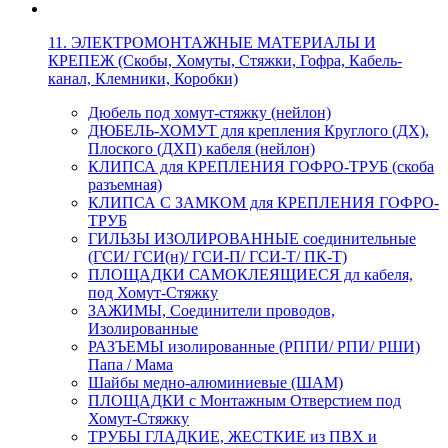
11. ЭЛЕКТРОМОНТАЖНЫЕ МАТЕРИАЛЫ И
КРЕПЕЖ (Скобы, Хомуты, Стяжки, Гофра, Кабель-
канал, Клемники, Коробки)
Дюбель под хомут-стяжку (нейлон)
ДЮБЕЛЬ-ХОМУТ для крепления Круглого (ДХ),
Плоского (ДХП) кабеля (нейлон)
КЛИПСА для КРЕПЛЕНИЯ ГОФРО-ТРУБ (скоба
разъемная)
КЛИПСА С ЗАМКОМ для КРЕПЛЕНИЯ ГОФРО-
ТРУБ
ГИЛЬЗЫ ИЗОЛИРОВАННЫЕ соединительные
(ГСИ/ ГСИ(н)/ ГСИ-П/ ГСИ-Т/ ПК-Т)
ПЛОЩАДКИ САМОКЛЕЯЩИЕСЯ дл кабеля,
под Хомут-Стяжку
ЗАЖИМЫ, Соединители проводов,
Изолированные
РАЗЪЕМЫ изолированные (РППИ/ РПИ/ РШИ)
Папа / Мама
Шайбы медно-алюминиевые (ШАМ)
ПЛОЩАДКИ с Монтажным Отверстием под
Хомут-Стяжку
ТРУБЫ ГЛАДКИЕ, ЖЕСТКИЕ из ПВХ и