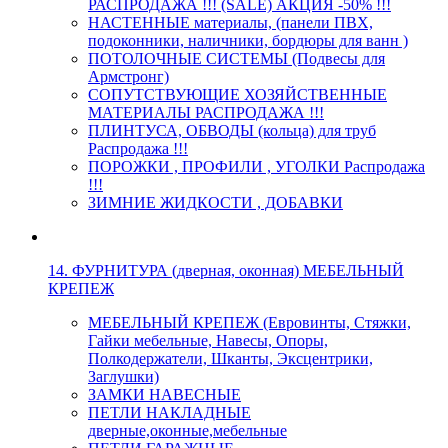
РАСПРОДАЖА !!! (SALE) АКЦИЯ -50% !!!
НАСТЕННЫЕ материалы, (панели ПВХ,
подоконники, наличники, бордюры для ванн )
ПОТОЛОЧНЫЕ СИСТЕМЫ (Подвесы для
Армстронг)
СОПУТСТВУЮЩИЕ ХОЗЯЙСТВЕННЫЕ
МАТЕРИАЛЫ РАСПРОДАЖА !!!
ПЛИНТУСА, ОБВОДЫ (кольца) для труб
Распродажа !!!
ПОРОЖКИ , ПРОФИЛИ , УГОЛКИ Распродажа
!!!
ЗИМНИЕ ЖИДКОСТИ , ДОБАВКИ
14. ФУРНИТУРА (дверная, оконная) МЕБЕЛЬНЫЙ
КРЕПЕЖ
МЕБЕЛЬНЫЙ КРЕПЕЖ (Евровинты, Стяжки,
Гайки мебельные, Навесы, Опоры,
Полкодержатели, Шканты, Эксцентрики,
Заглушки)
ЗАМКИ НАВЕСНЫЕ
ПЕТЛИ НАКЛАДНЫЕ
дверные,оконные,мебельные