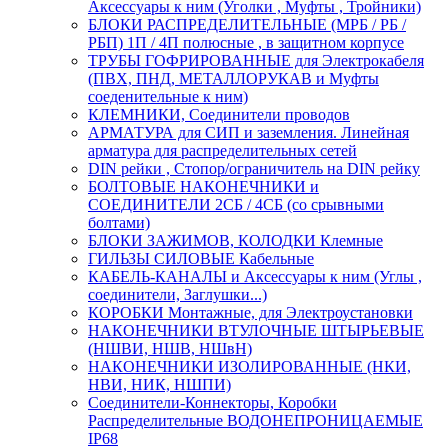
Аксессуары к ним (Уголки , Муфты , Тройники)
БЛОКИ РАСПРЕДЕЛИТЕЛЬНЫЕ (МРБ / РБ /
РБП) 1П / 4П полюсные , в защитном корпусе
ТРУБЫ ГОФРИРОВАННЫЕ для Электрокабеля
(ПВХ, ПНД, МЕТАЛЛОРУКАВ и Муфты
соеденительные к ним)
КЛЕМНИКИ, Соединители проводов
АРМАТУРА для СИП и заземления. Линейная
арматура для распределительных сетей
DIN рейки , Стопор/ограничитель на DIN рейку
БОЛТОВЫЕ НАКОНЕЧНИКИ и
СОЕДИНИТЕЛИ 2СБ / 4СБ (со срывными
болтами)
БЛОКИ ЗАЖИМОВ, КОЛОДКИ Клемные
ГИЛЬЗЫ СИЛОВЫЕ Кабельные
КАБЕЛЬ-КАНАЛЫ и Аксессуары к ним (Углы ,
соединители, Заглушки...)
КОРОБКИ Монтажные, для Электроустановки
НАКОНЕЧНИКИ ВТУЛОЧНЫЕ ШТЫРЬЕВЫЕ
(НШВИ, НШВ, НШвН)
НАКОНЕЧНИКИ ИЗОЛИРОВАННЫЕ (НКИ,
НВИ, НИК, НШПИ)
Соединители-Коннекторы, Коробки
Распределительные ВОДОНЕПРОНИЦАЕМЫЕ
IP68