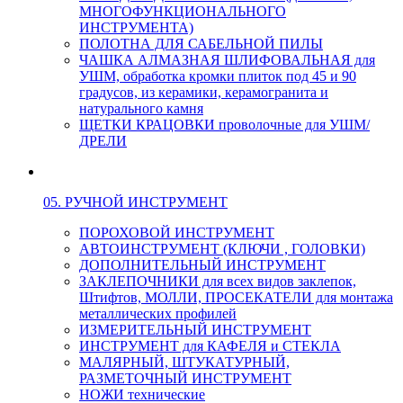
МНОГОФУНКЦИОНАЛЬНОГО
ИНСТРУМЕНТА)
ПОЛОТНА ДЛЯ САБЕЛЬНОЙ ПИЛЫ
ЧАШКА АЛМАЗНАЯ ШЛИФОВАЛЬНАЯ для
УШМ, обработка кромки плиток под 45 и 90
градусов, из керамики, керамогранита и
натурального камня
ЩЕТКИ КРАЦОВКИ проволочные для УШМ/
ДРЕЛИ
05. РУЧНОЙ ИНСТРУМЕНТ
ПОРОХОВОЙ ИНСТРУМЕНТ
АВТОИНСТРУМЕНТ (КЛЮЧИ , ГОЛОВКИ)
ДОПОЛНИТЕЛЬНЫЙ ИНСТРУМЕНТ
ЗАКЛЕПОЧНИКИ для всех видов заклепок,
Штифтов, МОЛЛИ, ПРОСЕКАТЕЛИ для монтажа
металлических профилей
ИЗМЕРИТЕЛЬНЫЙ ИНСТРУМЕНТ
ИНСТРУМЕНТ для КАФЕЛЯ и СТЕКЛА
МАЛЯРНЫЙ, ШТУКАТУРНЫЙ,
РАЗМЕТОЧНЫЙ ИНСТРУМЕНТ
НОЖИ технические