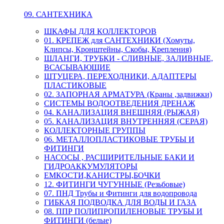
09. САНТЕХНИКА
ШКАФЫ ДЛЯ КОЛЛЕКТОРОВ
01. КРЕПЕЖ для САНТЕХНИКИ (Хомуты,
Клипсы, Кронштейны, Скобы, Крепления)
ШЛАНГИ, ТРУБКИ - СЛИВНЫЕ, ЗАЛИВНЫЕ,
ВСАСЫВАЮЩИЕ
ШТУЦЕРА, ПЕРЕХОДНИКИ, АДАПТЕРЫ
ПЛАСТИКОВЫЕ
02. ЗАПОРНАЯ АРМАТУРА (Краны ,задвижки)
СИСТЕМЫ ВОДООТВЕДЕНИЯ ДРЕНАЖ
04. КАНАЛИЗАЦИЯ ВНЕШНЯЯ (РЫЖАЯ)
05. КАНАЛИЗАЦИЯ ВНУТРЕННЯЯ (СЕРАЯ)
КОЛЛЕКТОРНЫЕ ГРУППЫ
06. МЕТАЛЛОПЛАСТИКОВЫЕ ТРУБЫ И
ФИТИНГИ
НАСОСЫ , РАСШИРИТЕЛЬНЫЕ БАКИ И
ГИДРОАККУМУЛЯТОРЫ
ЕМКОСТИ,КАНИСТРЫ,БОЧКИ
12. ФИТИНГИ ЧУГУННЫЕ (Резьбовые)
07. ПНД Трубы и Фитинги для водопровода
ГИБКАЯ ПОДВОДКА ДЛЯ ВОДЫ И ГАЗА
08. ППР ПОЛИПРОПИЛЕНОВЫЕ ТРУБЫ И
ФИТИНГИ (белые)