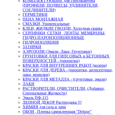
КОМПЛЕКТУЮЩИЕ для Гипсокартона
(ПРОФИЛИ, ПОДВЕСЫ, УДЛИНИТЕЛИ,
СОЕДИНИТЕЛИ)
ГЕРМЕТИКИ
ПЕНА МОНТАЖНАЯ
СМАЗКИ, Универсальные
КЛЕИ, ЖИДКИЕ ГВОЗДИ, Холодная сварка
СЕРПЯНКИ, СЕТКИ , ЛЕНТЫ, МЕМБРАНЫ,
ГИДРО-ПАРОИЗОЛЯЦИОННЫЕ
ГИДРОИЗОЛЯЦИЯ
ЗАТИРКИ
АЭРОЗОЛИ (Эмали, Лаки, Грунтовки)
ГРУНТОВКИ ДЛЯ ГИПСОВЫХ и БЕТОННЫХ
ПОВЕРХНОСТЕЙ - (пропитки)
КРАСКИ ДЛЯ ВНУТРЕННИХ РАБОТ (колера)
КРАСКИ ДЛЯ ДЕРЕВА - (пропитки, антисептики,
лаки, морилки)
КРАСКИ ДЛЯ МЕТАЛЛА - (грунтовки, эмали)
ЛАКИ
РАСТВОРИТЕЛИ, ОЧИСТИТЕЛИ, (Добавки,
Специальные Жидкости)
Эмаль ПФ-115
ЛЕПНОЙ ДЕКОР Распродажа !!!
ХИМИЯ для сада и дачи
ОБОИ , Пленка самоклеющая "Deluxe"