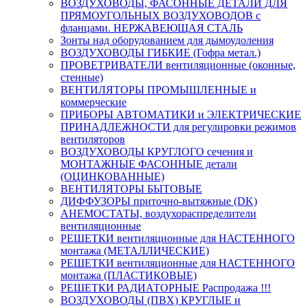
ВОЗДУХОВОДЫ, ФАСОННЫЕ ДЕТАЛИ ДЛЯ
ПРЯМОУГОЛЬНЫХ ВОЗДУХОВОДОВ с
фланцами. НЕРЖАВЕЮЩАЯ СТАЛЬ
Зонты над оборудованием для дымоудоления
ВОЗДУХОВОДЫ ГИБКИЕ (Гофра метал.)
ПРОВЕТРИВАТЕЛИ вентиляционные (оконные,
стенные)
ВЕНТИЛЯТОРЫ ПРОМЫШЛЕННЫЕ и
коммерческие
ПРИБОРЫ АВТОМАТИКИ и ЭЛЕКТРИЧЕСКИЕ
ПРИНАДЛЕЖНОСТИ для регулировки режимов
вентиляторов
ВОЗДУХОВОДЫ КРУГЛОГО сечения и
МОНТАЖНЫЕ ФАСОННЫЕ детали
(ОЦИНКОВАННЫЕ)
ВЕНТИЛЯТОРЫ БЫТОВЫЕ
ДИФФУЗОРЫ приточно-вытяжные (DK)
АНЕМОСТАТЫ, воздухораспределители
вентиляционные
РЕШЕТКИ вентиляционные для НАСТЕННОГО
монтажа (МЕТАЛЛИЧЕСКИЕ)
РЕШЕТКИ вентиляционные для НАСТЕННОГО
монтажа (ПЛАСТИКОВЫЕ)
РЕШЕТКИ РАДИАТОРНЫЕ Распродажа !!!
ВОЗДУХОВОДЫ (ПВХ) КРУГЛЫЕ и