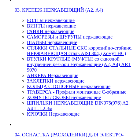
03. КРЕПЕЖ НЕРЖАВЕЮЩИЙ (А2, А4)
БОЛТЫ нержавеющие
ВИНТЫ нержавеющие
ГАЙКИ нержавеющие
САМОРЕЗЫ и ШУРУПЫ нержавеющие
ШАЙБЫ нержавеющие
СТЯЖКИ СТАЛЬНЫЕ СКС коррозийно-стойкие,
НЕРЖАВЕЮЩАЯ сталь AISI 304, (Хомут НС)
ВТУЛКИ КРУГЛЫЕ (МУФТЫ) со сквозной
внутренней резьбой Нержавеющие (А2, А4) ART
9070
АНКЕРА Нержавеющие
ЗАКЛЕПКИ нержавеющие
КОЛЬЦА СТОПОРНЫЕ нержавеющие
ТРАВЕРСА - Профили монтажные С-образные
ХОМУТЫ / СКОБЫ нержавеющие
ШПИЛЬКИ НЕРЖАВЕЮЩИЕ DIN975(976) A2,
А4 L-1-2-3м
КРЮЧКИ Нержавеющие
04. ОСНАСТКА (РАСХОДНИКИ) ДЛЯ ЭЛЕКТРО-