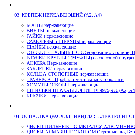
03. КРЕПЕЖ НЕРЖАВЕЮЩИЙ (А2, А4)
БОЛТЫ нержавеющие
ВИНТЫ нержавеющие
ГАЙКИ нержавеющие
САМОРЕЗЫ и ШУРУПЫ нержавеющие
ШАЙБЫ нержавеющие
СТЯЖКИ СТАЛЬНЫЕ СКС коррозийно-стойкие, Н
ВТУЛКИ КРУГЛЫЕ (МУФТЫ) со сквозной внутренн
АНКЕРА Нержавеющие
ЗАКЛЕПКИ нержавеющие
КОЛЬЦА СТОПОРНЫЕ нержавеющие
ТРАВЕРСА - Профили монтажные С-образные
ХОМУТЫ / СКОБЫ нержавеющие
ШПИЛЬКИ НЕРЖАВЕЮЩИЕ DIN975(976) A2, А4 L
КРЮЧКИ Нержавеющие
04. ОСНАСТКА (РАСХОДНИКИ) ДЛЯ ЭЛЕКТРО-ИНС
ДИСКИ ПИЛЬНЫЕ ПО МЕТАЛЛУ, АЛЮМИНИ
ДИСКИ АЛМАЗНЫЕ ЭКОНОМ Отрезные, по, Бетон