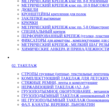
МЕТРИЧЕСКИЙ КРЕПЕЖ клас пр. 8,8 Усиленный
МЕТРИЧЕСКИЙ КРЕПЕЖ клас пр. 10,9 ВЫСО
ДЮБЕЛИ
КРОНШТЕЙНЫ крепления для полок
ЗАКЛЕПКИ вытяжные
КРЮЧКИ
МЕТРИЧЕСКИЙ КРЕПЕЖ клас пр. 5,8 Общестрои
СПЕЦИАЛЬНЫЙ крепеж
ПЕРФОРИРОВАННЫЙ КРЕПЕЖ (уголки, пластины
ФИКСАТОРЫ для арматуры , комплектующие для 
МЕТРИЧЕСКИЙ КРЕПЕЖ - МЕЛКИЙ ШАГ РЕЗЬБЫ,
ХИМИЧЕСКИЕ АНКЕРА И ПРИНАДЛЕЖНОСТИ
02. ТАКЕЛАЖ
СТРОПЫ грузовые (цепные, текстильные ленточны
КОМПЛЕКТУЮЩИЙ ТАКЕЛАЖ ДЛЯ ДЕТСКИХ
СТЯЖНЫЕ РЕМНИ, ленты и комплетующие
НЕРЖАВЕЮЩИЙ ТАКЕЛАЖ (А2, А4)
ГРУЗОПОДЪЕМНОЕ ОБОРУДОВАНИЕ , механиз
ГРУЗОПОДЬЕМНЫЙ ТАКЕЛАЖ оцинкованный (К
НЕ ГРУЗОПОДЬЕМНЫЙ ТАКЕЛАЖ Оцинкованн
ФАЛ, КАНАТЫ, ВЕРЕВКИ, ЛЬНОВАТИН