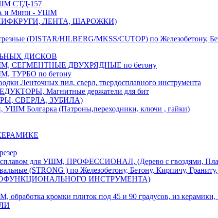
М СТД-157
А и Мини - УШМ
 ШЛИФКРУГИ, ЛЕНТА, ШАРОЖКИ)
(DISTAR/HILBERG/MKSS/CUTOP) по Железобетону, Бетону,
ЛЬНЫХ ДИСКОВ
, СЕГМЕНТНЫЕ ДВУХРЯДНЫЕ по бетону
 ТУРБО по бетону
и Ленточных пил, сверл, твердосплавного инструмента
ДУКТОРЫ, Магнитные держатели для бит
УРЫ, СВЕРЛА, ЗУБИЛА)
УШМ Болгарка (Патроны,переходники, ключи , гайки)
 КЕРАМИКЕ
резер
ом для УШМ, ПРОФЕССИОНАЛ, (Дерево с гвоздями, Пластик
ые (STRONG ) по Железобетону, Бетону, Кирпичу, Граниту, 
ОГОФУНКЦИОНАЛЬНОГО ИНСТРУМЕНТА)
тка кромки плиток под 45 и 90 градусов, из керамики, ке
ЕЛИ