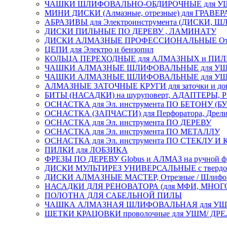
ЧАШКИ ШЛИФОВАЛЬНО-ОБДИРОЧНЫЕ для УШ
МИНИ ДИСКИ (Алмазные, отрезные) для ГРАВЕР
АБРАЗИВЫ для Электроинструмента (ДИСКИ,
ДИСКИ ПИЛЬНЫЕ ПО ДЕРЕВУ , ЛАМИНАТУ
ДИСКИ АЛМАЗНЫЕ ПРОФЕССИОНАЛЬНЫЕ Отрезные 
ЦЕПИ для Электро и бензопил
КОЛЬЦА ПЕРЕХОДНЫЕ для АЛМАЗНЫХ и ПИ
ЧАШКИ АЛМАЗНЫЕ ШЛИФОВАЛЬНЫЕ для УШМ
ЧАШКИ АЛМАЗНЫЕ ШЛИФОВАЛЬНЫЕ для УШМ,
АЛМАЗНЫЕ ЗАТОЧНЫЕ КРУГИ для заточки и доводк
БИТЫ (НАСАДКИ) на шуруповерт, АДАПТЕРЫ, РЕ
ОСНАСТКА для Эл. инструмента ПО БЕТОНУ (Б
ОСНАСТКА (ЗАПЧАСТИ) для Перфоратора, Дрели, 
ОСНАСТКА для Эл. инструмента ПО ДЕРЕВУ
ОСНАСТКА для Эл. инструмента ПО МЕТАЛЛУ
ОСНАСТКА для Эл. инструмента ПО СТЕКЛУ И
ПИЛКИ для ЛОБЗИКА
ФРЕЗЫ ПО ДЕРЕВУ Globus и АЛМАЗ на ручной ф
ДИСКИ МУЛЬТИРЕЗ УНИВЕРСАЛЬНЫЕ с твердосплав
ДИСКИ АЛМАЗНЫЕ МАСТЕР, Отрезные / Шлифовальн
НАСАДКИ ДЛЯ РЕНОВАТОРА (для МФИ, МН
ПОЛОТНА ДЛЯ САБЕЛЬНОЙ ПИЛЫ
ЧАШКА АЛМАЗНАЯ ШЛИФОВАЛЬНАЯ для УШМ, обрабо
ЩЕТКИ КРАЦОВКИ проволочные для УШМ/ ДР