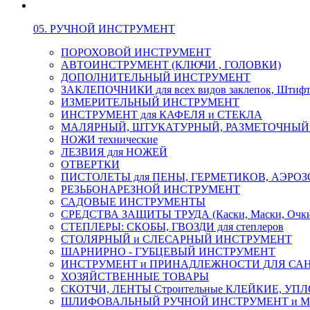
05. РУЧНОЙ ИНСТРУМЕНТ
ПОРОХОВОЙ ИНСТРУМЕНТ
АВТОИНСТРУМЕНТ (КЛЮЧИ , ГОЛОВКИ)
ДОПОЛНИТЕЛЬНЫЙ ИНСТРУМЕНТ
ЗАКЛЕПОЧНИКИ для всех видов заклепок, Штиф
ИЗМЕРИТЕЛЬНЫЙ ИНСТРУМЕНТ
ИНСТРУМЕНТ для КАФЕЛЯ и СТЕКЛА
МАЛЯРНЫЙ, ШТУКАТУРНЫЙ, РАЗМЕТОЧНЫЙ
НОЖИ технические
ЛЕЗВИЯ для НОЖЕЙ
ОТВЕРТКИ
ПИСТОЛЕТЫ для ПЕНЫ, ГЕРМЕТИКОВ, АЭР
РЕЗЬБОНАРЕЗНОЙ ИНСТРУМЕНТ
САДОВЫЕ ИНСТРУМЕНТЫ
СРЕДСТВА ЗАЩИТЫ ТРУДА (Каски, Маски, Очки, 
СТЕПЛЕРЫ: СКОБЫ, ГВОЗДИ для степлеров
СТОЛЯРНЫЙ и СЛЕСАРНЫЙ ИНСТРУМЕНТ
ШАРНИРНО - ГУБЦЕВЫЙ ИНСТРУМЕНТ
ИНСТРУМЕНТ и ПРИНАДЛЕЖНОСТИ ДЛЯ СА
ХОЗЯЙСТВЕННЫЕ ТОВАРЫ
СКОТЧИ, ЛЕНТЫ Строительные КЛЕЙКИЕ, У
ШЛИФОВАЛЬНЫЙ РУЧНОЙ ИНСТРУМЕНТ и 