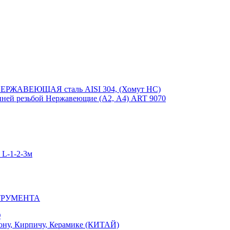
ЕРЖАВЕЮЩАЯ сталь AISI 304, (Хомут НС)
ей резьбой Нержавеющие (А2, А4) ART 9070
-1-2-3м
ТРУМЕНТА
Ю
у, Кирпичу, Керамике (КИТАЙ)