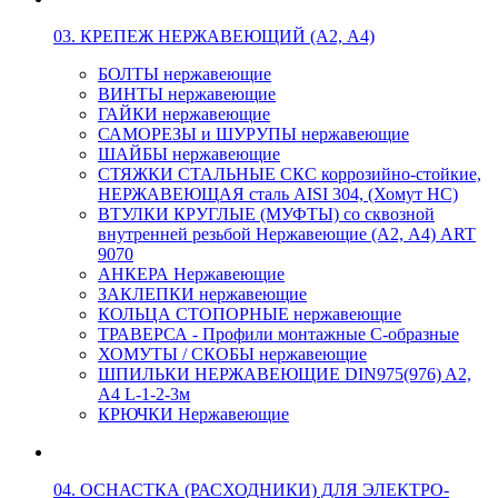
03. КРЕПЕЖ НЕРЖАВЕЮЩИЙ (А2, А4)
БОЛТЫ нержавеющие
ВИНТЫ нержавеющие
ГАЙКИ нержавеющие
САМОРЕЗЫ и ШУРУПЫ нержавеющие
ШАЙБЫ нержавеющие
СТЯЖКИ СТАЛЬНЫЕ СКС коррозийно-стойкие,
НЕРЖАВЕЮЩАЯ сталь AISI 304, (Хомут НС)
ВТУЛКИ КРУГЛЫЕ (МУФТЫ) со сквозной
внутренней резьбой Нержавеющие (А2, А4) ART
9070
АНКЕРА Нержавеющие
ЗАКЛЕПКИ нержавеющие
КОЛЬЦА СТОПОРНЫЕ нержавеющие
ТРАВЕРСА - Профили монтажные С-образные
ХОМУТЫ / СКОБЫ нержавеющие
ШПИЛЬКИ НЕРЖАВЕЮЩИЕ DIN975(976) A2,
А4 L-1-2-3м
КРЮЧКИ Нержавеющие
04. ОСНАСТКА (РАСХОДНИКИ) ДЛЯ ЭЛЕКТРО-