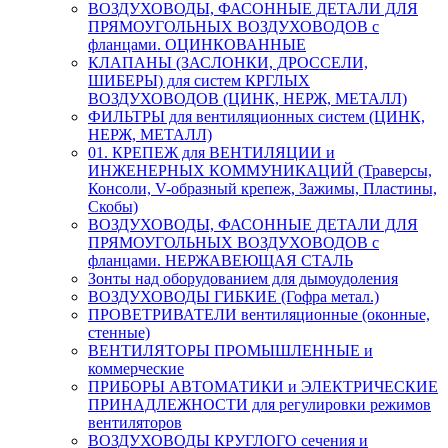
ВОЗДУХОВОДЫ, ФАСОННЫЕ ДЕТАЛИ ДЛЯ
ПРЯМОУГОЛЬНЫХ ВОЗДУХОВОДОВ с
фланцами. ОЦИНКОВАННЫЕ
КЛАПАНЫ (ЗАСЛОНКИ, ДРОССЕЛИ,
ШИБЕРЫ) для систем КРГЛЫХ
ВОЗДУХОВОДОВ (ЦИНК, НЕРЖ, МЕТАЛЛ)
ФИЛЬТРЫ для вентиляционных систем (ЦИНК,
НЕРЖ, МЕТАЛЛ)
01. КРЕПЕЖ для ВЕНТИЛЯЦИИ и
ИНЖЕНЕРНЫХ КОММУНИКАЦИЙ (Траверсы,
Консоли, V-образный крепеж, Зажимы, Пластины,
Скобы)
ВОЗДУХОВОДЫ, ФАСОННЫЕ ДЕТАЛИ ДЛЯ
ПРЯМОУГОЛЬНЫХ ВОЗДУХОВОДОВ с
фланцами. НЕРЖАВЕЮЩАЯ СТАЛЬ
Зонты над оборудованием для дымоудоления
ВОЗДУХОВОДЫ ГИБКИЕ (Гофра метал.)
ПРОВЕТРИВАТЕЛИ вентиляционные (оконные,
стенные)
ВЕНТИЛЯТОРЫ ПРОМЫШЛЕННЫЕ и
коммерческие
ПРИБОРЫ АВТОМАТИКИ и ЭЛЕКТРИЧЕСКИЕ
ПРИНАДЛЕЖНОСТИ для регулировки режимов
вентиляторов
ВОЗДУХОВОДЫ КРУГЛОГО сечения и