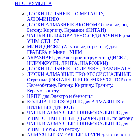
ИНСТРУМЕНТА
ДИСКИ ПИЛЬНЫЕ ПО МЕТАЛЛУ,
АЛЮМИНИЮ
ДИСКИ АЛМАЗНЫЕ ЭКОНОМ Отрезные, по,
Бетону, Кирпичу, Керамике (КИТАЙ)
ЧАШКИ ШЛИФОВАЛЬНО-ОБДИРОЧНЫЕ для
УШМ СТД-157
МИНИ ДИСКИ (Алмазные, отрезные) для
ГРАВЕРА и Мини - УШМ
АБРАЗИВЫ для Электроинструмента (ДИСКИ,
ШЛИФКРУГИ, ЛЕНТА, ШАРОЖКИ)
ДИСКИ ПИЛЬНЫЕ ПО ДЕРЕВУ , ЛАМИНАТУ
ДИСКИ АЛМАЗНЫЕ ПРОФЕССИОНАЛЬНЫЕ
Отрезные (DISTAR/HILBERG/MKSS/CUTOP) по
Железобетону, Бетону, Кирпичу, Граниту,
Керамограниту
ЦЕПИ для Электро и бензопил
КОЛЬЦА ПЕРЕХОДНЫЕ для АЛМАЗНЫХ и
ПИЛЬНЫХ ДИСКОВ
ЧАШКИ АЛМАЗНЫЕ ШЛИФОВАЛЬНЫЕ для
УШМ, СЕГМЕНТНЫЕ ДВУХРЯДНЫЕ по бетону
ЧАШКИ АЛМАЗНЫЕ ШЛИФОВАЛЬНЫЕ для
УШМ, ТУРБО по бетону
АЛМАЗНЫЕ ЗАТОЧНЫЕ КРУГИ для заточки и