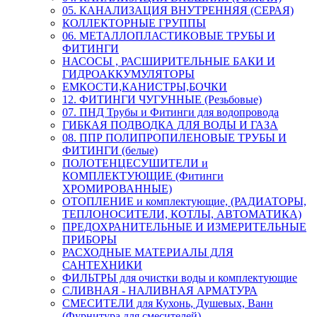
05. КАНАЛИЗАЦИЯ ВНУТРЕННЯЯ (СЕРАЯ)
КОЛЛЕКТОРНЫЕ ГРУППЫ
06. МЕТАЛЛОПЛАСТИКОВЫЕ ТРУБЫ И
ФИТИНГИ
НАСОСЫ , РАСШИРИТЕЛЬНЫЕ БАКИ И
ГИДРОАККУМУЛЯТОРЫ
ЕМКОСТИ,КАНИСТРЫ,БОЧКИ
12. ФИТИНГИ ЧУГУННЫЕ (Резьбовые)
07. ПНД Трубы и Фитинги для водопровода
ГИБКАЯ ПОДВОДКА ДЛЯ ВОДЫ И ГАЗА
08. ППР ПОЛИПРОПИЛЕНОВЫЕ ТРУБЫ И
ФИТИНГИ (белые)
ПОЛОТЕНЦЕСУШИТЕЛИ и
КОМПЛЕКТУЮЩИЕ (Фитинги
ХРОМИРОВАННЫЕ)
ОТОПЛЕНИЕ и комплектующие, (РАДИАТОРЫ,
ТЕПЛОНОСИТЕЛИ, КОТЛЫ, АВТОМАТИКА)
ПРЕДОХРАНИТЕЛЬНЫЕ И ИЗМЕРИТЕЛЬНЫЕ
ПРИБОРЫ
РАСХОДНЫЕ МАТЕРИАЛЫ ДЛЯ
САНТЕХНИКИ
ФИЛЬТРЫ для очистки воды и комплектующие
СЛИВНАЯ - НАЛИВНАЯ АРМАТУРА
СМЕСИТЕЛИ для Кухонь, Душевых, Ванн
(Фурнитура для смесителей)