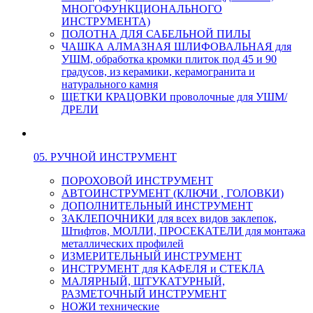
МНОГОФУНКЦИОНАЛЬНОГО
ИНСТРУМЕНТА)
ПОЛОТНА ДЛЯ САБЕЛЬНОЙ ПИЛЫ
ЧАШКА АЛМАЗНАЯ ШЛИФОВАЛЬНАЯ для
УШМ, обработка кромки плиток под 45 и 90
градусов, из керамики, керамогранита и
натурального камня
ЩЕТКИ КРАЦОВКИ проволочные для УШМ/
ДРЕЛИ
05. РУЧНОЙ ИНСТРУМЕНТ
ПОРОХОВОЙ ИНСТРУМЕНТ
АВТОИНСТРУМЕНТ (КЛЮЧИ , ГОЛОВКИ)
ДОПОЛНИТЕЛЬНЫЙ ИНСТРУМЕНТ
ЗАКЛЕПОЧНИКИ для всех видов заклепок,
Штифтов, МОЛЛИ, ПРОСЕКАТЕЛИ для монтажа
металлических профилей
ИЗМЕРИТЕЛЬНЫЙ ИНСТРУМЕНТ
ИНСТРУМЕНТ для КАФЕЛЯ и СТЕКЛА
МАЛЯРНЫЙ, ШТУКАТУРНЫЙ,
РАЗМЕТОЧНЫЙ ИНСТРУМЕНТ
НОЖИ технические