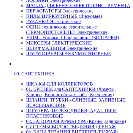
ЛОБЗИКИ Электрические
МАСЛА ДЛЯ БЕНЗО-ЭЛЕКТРОИНСТРУМЕНТА
ПЕРФОРАТОРЫ Электрические
ПИЛЫ ЦИРКУЛЯРНЫЕ (Дисковые)
РУБАНКИ Электрические
ФЕНЫ технические строительные
(ТЕРМОПИСТОЛЕТЫ) Электрические
УШМ - Угловые Шлифмашины (БОЛГАРКИ)
МИКСЕРЫ ЭЛЕКТРИЧЕСКИЕ
ШЛИФМАШИНЫ Электрические
ШУРУПОВЕРТЫ АККУМУЛЯТОРНЫЕ
09. САНТЕХНИКА
ШКАФЫ ДЛЯ КОЛЛЕКТОРОВ
01. КРЕПЕЖ для САНТЕХНИКИ (Хомуты,
Клипсы, Кронштейны, Скобы, Крепления)
ШЛАНГИ, ТРУБКИ - СЛИВНЫЕ, ЗАЛИВНЫЕ,
ВСАСЫВАЮЩИЕ
ШТУЦЕРА, ПЕРЕХОДНИКИ, АДАПТЕРЫ
ПЛАСТИКОВЫЕ
02. ЗАПОРНАЯ АРМАТУРА (Краны ,задвижки)
СИСТЕМЫ ВОДООТВЕДЕНИЯ ДРЕНАЖ
04. КАНАЛИЗАЦИЯ ВНЕШНЯЯ (РЫЖАЯ)