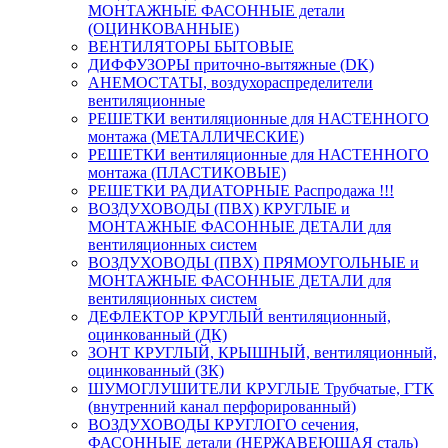
МОНТАЖНЫЕ ФАСОННЫЕ детали
(ОЦИНКОВАННЫЕ)
ВЕНТИЛЯТОРЫ БЫТОВЫЕ
ДИФФУЗОРЫ приточно-вытяжные (DK)
АНЕМОСТАТЫ, воздухораспределители
вентиляционные
РЕШЕТКИ вентиляционные для НАСТЕННОГО
монтажа (МЕТАЛЛИЧЕСКИЕ)
РЕШЕТКИ вентиляционные для НАСТЕННОГО
монтажа (ПЛАСТИКОВЫЕ)
РЕШЕТКИ РАДИАТОРНЫЕ Распродажа !!!
ВОЗДУХОВОДЫ (ПВХ) КРУГЛЫЕ и
МОНТАЖНЫЕ ФАСОННЫЕ ДЕТАЛИ для
вентиляционных систем
ВОЗДУХОВОДЫ (ПВХ) ПРЯМОУГОЛЬНЫЕ и
МОНТАЖНЫЕ ФАСОННЫЕ ДЕТАЛИ для
вентиляционных систем
ДЕФЛЕКТОР КРУГЛЫЙ вентиляционный,
оцинкованный (ДК)
ЗОНТ КРУГЛЫЙ, КРЫШНЫЙ, вентиляционный,
оцинкованный (ЗК)
ШУМОГЛУШИТЕЛИ КРУГЛЫЕ Трубчатые, ГТК
(внутренний канал перфорированный)
ВОЗДУХОВОДЫ КРУГЛОГО сечения,
ФАСОННЫЕ детали (НЕРЖАВЕЮЩАЯ сталь)