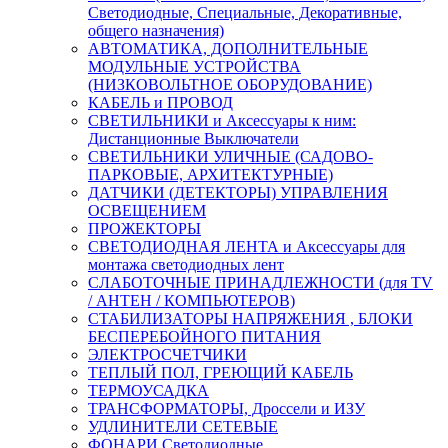
Светодиодные, Специальные, Декоративные,
общего назначения)
АВТОМАТИКА, ДОПОЛНИТЕЛЬНЫЕ
МОДУЛЬНЫЕ УСТРОЙСТВА
(НИЗКОВОЛЬТНОЕ ОБОРУДОВАНИЕ)
КАБЕЛЬ и ПРОВОД
СВЕТИЛЬНИКИ и Аксессуары к ним:
Дистанционные Выключатели
СВЕТИЛЬНИКИ УЛИЧНЫЕ (САДОВО-
ПАРКОВЫЕ, АРХИТЕКТУРНЫЕ)
ДАТЧИКИ (ДЕТЕКТОРЫ) УПРАВЛЕНИЯ
ОСВЕЩЕНИЕМ
ПРОЖЕКТОРЫ
СВЕТОДИОДНАЯ ЛЕНТА и Аксессуары для
монтажа светодиодных лент
СЛАБОТОЧНЫЕ ПРИНАДЛЕЖНОСТИ (для TV
/ АНТЕН / КОМПЬЮТЕРОВ)
СТАБИЛИЗАТОРЫ НАПРЯЖЕНИЯ , БЛОКИ
БЕСПЕРЕБОЙНОГО ПИТАНИЯ
ЭЛЕКТРОСЧЕТЧИКИ
ТЕПЛЫЙ ПОЛ, ГРЕЮЩИЙ КАБЕЛЬ
ТЕРМОУСАДКА
ТРАНСФОРМАТОРЫ, Дроссели и ИЗУ
УДЛИНИТЕЛИ СЕТЕВЫЕ
ФОНАРИ Светодиодные