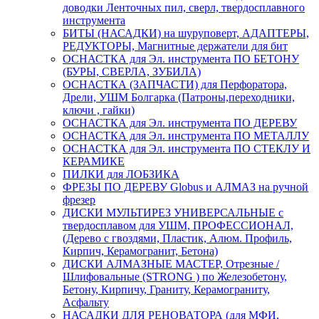
доводки Ленточных пил, сверл, твердосплавного
инструмента
БИТЫ (НАСАДКИ) на шуруповерт, АДАПТЕРЫ,
РЕДУКТОРЫ, Магнитные держатели для бит
ОСНАСТКА для Эл. инструмента ПО БЕТОНУ
(БУРЫ, СВЕРЛА, ЗУБИЛА)
ОСНАСТКА (ЗАПЧАСТИ) для Перфоратора,
Дрели, УШМ Болгарка (Патроны,переходники,
ключи , гайки)
ОСНАСТКА для Эл. инструмента ПО ДЕРЕВУ
ОСНАСТКА для Эл. инструмента ПО МЕТАЛЛУ
ОСНАСТКА для Эл. инструмента ПО СТЕКЛУ И
КЕРАМИКЕ
ПИЛКИ для ЛОБЗИКА
ФРЕЗЫ ПО ДЕРЕВУ Globus и АЛМАЗ на ручной
фрезер
ДИСКИ МУЛЬТИРЕЗ УНИВЕРСАЛЬНЫЕ с
твердосплавом для УШМ, ПРОФЕССИОНАЛ,
(Дерево с гвоздями, Пластик, Алюм. Профиль,
Кирпич, Керамогранит, Бетона)
ДИСКИ АЛМАЗНЫЕ МАСТЕР, Отрезные /
Шлифовальные (STRONG ) по Железобетону,
Бетону, Кирпичу, Граниту, Керамограниту,
Асфальту
НАСАДКИ ДЛЯ РЕНОВАТОРА (для МФИ,