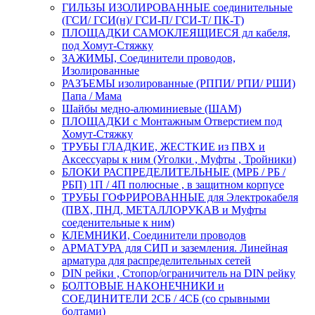
ГИЛЬЗЫ ИЗОЛИРОВАННЫЕ соединительные
(ГСИ/ ГСИ(н)/ ГСИ-П/ ГСИ-Т/ ПК-Т)
ПЛОЩАДКИ САМОКЛЕЯЩИЕСЯ дл кабеля,
под Хомут-Стяжку
ЗАЖИМЫ, Соединители проводов,
Изолированные
РАЗЪЕМЫ изолированные (РППИ/ РПИ/ РШИ)
Папа / Мама
Шайбы медно-алюминиевые (ШАМ)
ПЛОЩАДКИ с Монтажным Отверстием под
Хомут-Стяжку
ТРУБЫ ГЛАДКИЕ, ЖЕСТКИЕ из ПВХ и
Аксессуары к ним (Уголки , Муфты , Тройники)
БЛОКИ РАСПРЕДЕЛИТЕЛЬНЫЕ (МРБ / РБ /
РБП) 1П / 4П полюсные , в защитном корпусе
ТРУБЫ ГОФРИРОВАННЫЕ для Электрокабеля
(ПВХ, ПНД, МЕТАЛЛОРУКАВ и Муфты
соеденительные к ним)
КЛЕМНИКИ, Соединители проводов
АРМАТУРА для СИП и заземления. Линейная
арматура для распределительных сетей
DIN рейки , Стопор/ограничитель на DIN рейку
БОЛТОВЫЕ НАКОНЕЧНИКИ и
СОЕДИНИТЕЛИ 2СБ / 4СБ (со срывными
болтами)