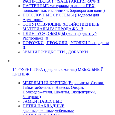
РАСПРОДАЖА !!! (SALE) АКЦИЯ -50% !!!
НАСТЕННЫЕ материалы, (панели ПВХ,
подоконники, наличники, бордюры для ванн )
ПОТОЛОЧНЫЕ СИСТЕМЫ (Подвесы для
Армстронг)
СОПУТСТВУЮЩИЕ ХОЗЯЙСТВЕННЫЕ
МАТЕРИАЛЫ РАСПРОДАЖА !!!
ПЛИНТУСА, ОБВОДЫ (кольца) для труб
Распродажа !!!
ПОРОЖКИ , ПРОФИЛИ , УГОЛКИ Распродажа
!!!
ЗИМНИЕ ЖИДКОСТИ , ДОБАВКИ
14. ФУРНИТУРА (дверная, оконная) МЕБЕЛЬНЫЙ
КРЕПЕЖ
МЕБЕЛЬНЫЙ КРЕПЕЖ (Евровинты, Стяжки,
Гайки мебельные, Навесы, Опоры,
Полкодержатели, Шканты, Эксцентрики,
Заглушки)
ЗАМКИ НАВЕСНЫЕ
ПЕТЛИ НАКЛАДНЫЕ
дверные,оконные,мебельные