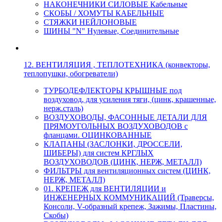
НАКОНЕЧНИКИ СИЛОВЫЕ Кабельные
СКОБЫ / ХОМУТЫ КАБЕЛЬНЫЕ
СТЯЖКИ НЕЙЛОНОВЫЕ
ШИНЫ "N" Нулевые, Соединительные
12. ВЕНТИЛЯЦИЯ , ТЕПЛОТЕХНИКА (конвекторы,
теплопушки, обогреватели)
ТУРБОДЕФЛЕКТОРЫ КРЫШНЫЕ под
воздуховод, для усиления тяги, (цинк, крашенные,
нерж.сталь)
ВОЗДУХОВОДЫ, ФАСОННЫЕ ДЕТАЛИ ДЛЯ
ПРЯМОУГОЛЬНЫХ ВОЗДУХОВОДОВ с
фланцами. ОЦИНКОВАННЫЕ
КЛАПАНЫ (ЗАСЛОНКИ, ДРОССЕЛИ,
ШИБЕРЫ) для систем КРГЛЫХ
ВОЗДУХОВОДОВ (ЦИНК, НЕРЖ, МЕТАЛЛ)
ФИЛЬТРЫ для вентиляционных систем (ЦИНК,
НЕРЖ, МЕТАЛЛ)
01. КРЕПЕЖ для ВЕНТИЛЯЦИИ и
ИНЖЕНЕРНЫХ КОММУНИКАЦИЙ (Траверсы,
Консоли, V-образный крепеж, Зажимы, Пластины,
Скобы)