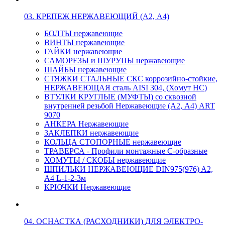
03. КРЕПЕЖ НЕРЖАВЕЮЩИЙ (А2, А4)
БОЛТЫ нержавеющие
ВИНТЫ нержавеющие
ГАЙКИ нержавеющие
САМОРЕЗЫ и ШУРУПЫ нержавеющие
ШАЙБЫ нержавеющие
СТЯЖКИ СТАЛЬНЫЕ СКС коррозийно-стойкие,
НЕРЖАВЕЮЩАЯ сталь AISI 304, (Хомут НС)
ВТУЛКИ КРУГЛЫЕ (МУФТЫ) со сквозной
внутренней резьбой Нержавеющие (А2, А4) ART
9070
АНКЕРА Нержавеющие
ЗАКЛЕПКИ нержавеющие
КОЛЬЦА СТОПОРНЫЕ нержавеющие
ТРАВЕРСА - Профили монтажные С-образные
ХОМУТЫ / СКОБЫ нержавеющие
ШПИЛЬКИ НЕРЖАВЕЮЩИЕ DIN975(976) A2,
А4 L-1-2-3м
КРЮЧКИ Нержавеющие
04. ОСНАСТКА (РАСХОДНИКИ) ДЛЯ ЭЛЕКТРО-