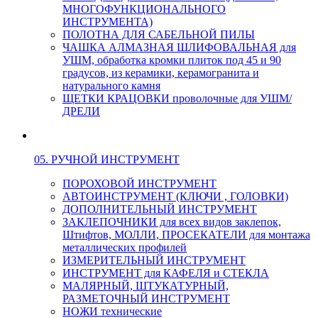
МНОГОФУНКЦИОНАЛЬНОГО
ИНСТРУМЕНТА)
ПОЛОТНА ДЛЯ САБЕЛЬНОЙ ПИЛЫ
ЧАШКА АЛМАЗНАЯ ШЛИФОВАЛЬНАЯ для
УШМ, обработка кромки плиток под 45 и 90
градусов, из керамики, керамогранита и
натурального камня
ЩЕТКИ КРАЦОВКИ проволочные для УШМ/
ДРЕЛИ
05. РУЧНОЙ ИНСТРУМЕНТ
ПОРОХОВОЙ ИНСТРУМЕНТ
АВТОИНСТРУМЕНТ (КЛЮЧИ , ГОЛОВКИ)
ДОПОЛНИТЕЛЬНЫЙ ИНСТРУМЕНТ
ЗАКЛЕПОЧНИКИ для всех видов заклепок,
Штифтов, МОЛЛИ, ПРОСЕКАТЕЛИ для монтажа
металлических профилей
ИЗМЕРИТЕЛЬНЫЙ ИНСТРУМЕНТ
ИНСТРУМЕНТ для КАФЕЛЯ и СТЕКЛА
МАЛЯРНЫЙ, ШТУКАТУРНЫЙ,
РАЗМЕТОЧНЫЙ ИНСТРУМЕНТ
НОЖИ технические