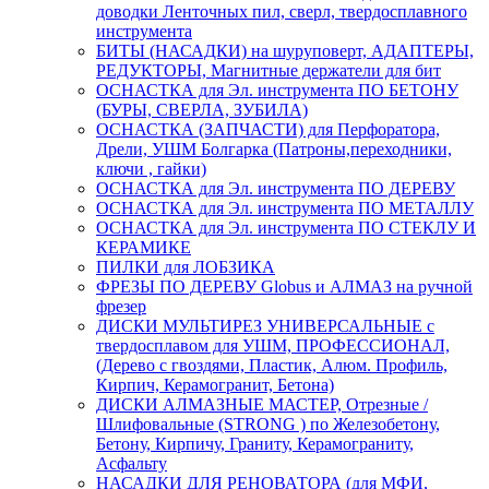
доводки Ленточных пил, сверл, твердосплавного
инструмента
БИТЫ (НАСАДКИ) на шуруповерт, АДАПТЕРЫ,
РЕДУКТОРЫ, Магнитные держатели для бит
ОСНАСТКА для Эл. инструмента ПО БЕТОНУ
(БУРЫ, СВЕРЛА, ЗУБИЛА)
ОСНАСТКА (ЗАПЧАСТИ) для Перфоратора,
Дрели, УШМ Болгарка (Патроны,переходники,
ключи , гайки)
ОСНАСТКА для Эл. инструмента ПО ДЕРЕВУ
ОСНАСТКА для Эл. инструмента ПО МЕТАЛЛУ
ОСНАСТКА для Эл. инструмента ПО СТЕКЛУ И
КЕРАМИКЕ
ПИЛКИ для ЛОБЗИКА
ФРЕЗЫ ПО ДЕРЕВУ Globus и АЛМАЗ на ручной
фрезер
ДИСКИ МУЛЬТИРЕЗ УНИВЕРСАЛЬНЫЕ с
твердосплавом для УШМ, ПРОФЕССИОНАЛ,
(Дерево с гвоздями, Пластик, Алюм. Профиль,
Кирпич, Керамогранит, Бетона)
ДИСКИ АЛМАЗНЫЕ МАСТЕР, Отрезные /
Шлифовальные (STRONG ) по Железобетону,
Бетону, Кирпичу, Граниту, Керамограниту,
Асфальту
НАСАДКИ ДЛЯ РЕНОВАТОРА (для МФИ,