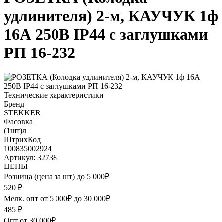
удлинителя) 2-м, КАУЧУК 1ф
16А 250В IP44 с заглушками
РП 16-232
Технические характеристики
Бренд
STEKKER
Фасовка
(1шт)л
ШтрихКод
100835002924
Артикул: 32738
ЦЕНЫ
Розница (цена за шт) до 5 000₽
520
₽
Мелк. опт от 5 000₽ до 30 000₽
485
₽
Опт от 30 000₽