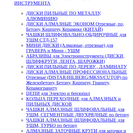
ИНСТРУМЕНТА
ДИСКИ ПИЛЬНЫЕ ПО МЕТАЛЛУ,
АЛЮМИНИЮ
ДИСКИ АЛМАЗНЫЕ ЭКОНОМ Отрезные, по,
Бетону, Кирпичу, Керамике (КИТАЙ)
ЧАШКИ ШЛИФОВАЛЬНО-ОБДИРОЧНЫЕ для
УШМ СТД-157
МИНИ ДИСКИ (Алмазные, отрезные) для
ГРАВЕРА и Мини - УШМ
АБРАЗИВЫ для Электроинструмента (ДИСКИ,
ШЛИФКРУГИ, ЛЕНТА, ШАРОЖКИ)
ДИСКИ ПИЛЬНЫЕ ПО ДЕРЕВУ , ЛАМИНАТУ
ДИСКИ АЛМАЗНЫЕ ПРОФЕССИОНАЛЬНЫЕ
Отрезные (DISTAR/HILBERG/MKSS/CUTOP) по
Железобетону, Бетону, Кирпичу, Граниту,
Керамограниту
ЦЕПИ для Электро и бензопил
КОЛЬЦА ПЕРЕХОДНЫЕ для АЛМАЗНЫХ и
ПИЛЬНЫХ ДИСКОВ
ЧАШКИ АЛМАЗНЫЕ ШЛИФОВАЛЬНЫЕ для
УШМ, СЕГМЕНТНЫЕ ДВУХРЯДНЫЕ по бетону
ЧАШКИ АЛМАЗНЫЕ ШЛИФОВАЛЬНЫЕ для
УШМ, ТУРБО по бетону
АЛМАЗНЫЕ ЗАТОЧНЫЕ КРУГИ для заточки и