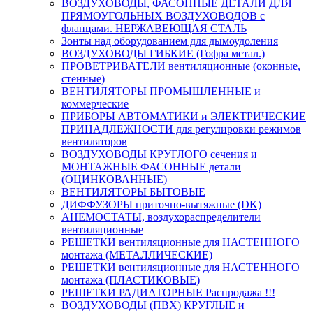
ВОЗДУХОВОДЫ, ФАСОННЫЕ ДЕТАЛИ ДЛЯ
ПРЯМОУГОЛЬНЫХ ВОЗДУХОВОДОВ с
фланцами. НЕРЖАВЕЮЩАЯ СТАЛЬ
Зонты над оборудованием для дымоудоления
ВОЗДУХОВОДЫ ГИБКИЕ (Гофра метал.)
ПРОВЕТРИВАТЕЛИ вентиляционные (оконные,
стенные)
ВЕНТИЛЯТОРЫ ПРОМЫШЛЕННЫЕ и
коммерческие
ПРИБОРЫ АВТОМАТИКИ и ЭЛЕКТРИЧЕСКИЕ
ПРИНАДЛЕЖНОСТИ для регулировки режимов
вентиляторов
ВОЗДУХОВОДЫ КРУГЛОГО сечения и
МОНТАЖНЫЕ ФАСОННЫЕ детали
(ОЦИНКОВАННЫЕ)
ВЕНТИЛЯТОРЫ БЫТОВЫЕ
ДИФФУЗОРЫ приточно-вытяжные (DK)
АНЕМОСТАТЫ, воздухораспределители
вентиляционные
РЕШЕТКИ вентиляционные для НАСТЕННОГО
монтажа (МЕТАЛЛИЧЕСКИЕ)
РЕШЕТКИ вентиляционные для НАСТЕННОГО
монтажа (ПЛАСТИКОВЫЕ)
РЕШЕТКИ РАДИАТОРНЫЕ Распродажа !!!
ВОЗДУХОВОДЫ (ПВХ) КРУГЛЫЕ и