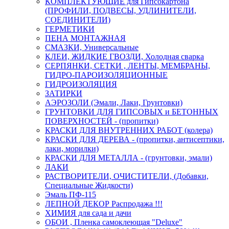
КОМПЛЕКТУЮЩИЕ для Гипсокартона
(ПРОФИЛИ, ПОДВЕСЫ, УДЛИНИТЕЛИ,
СОЕДИНИТЕЛИ)
ГЕРМЕТИКИ
ПЕНА МОНТАЖНАЯ
СМАЗКИ, Универсальные
КЛЕИ, ЖИДКИЕ ГВОЗДИ, Холодная сварка
СЕРПЯНКИ, СЕТКИ , ЛЕНТЫ, МЕМБРАНЫ,
ГИДРО-ПАРОИЗОЛЯЦИОННЫЕ
ГИДРОИЗОЛЯЦИЯ
ЗАТИРКИ
АЭРОЗОЛИ (Эмали, Лаки, Грунтовки)
ГРУНТОВКИ ДЛЯ ГИПСОВЫХ и БЕТОННЫХ
ПОВЕРХНОСТЕЙ - (пропитки)
КРАСКИ ДЛЯ ВНУТРЕННИХ РАБОТ (колера)
КРАСКИ ДЛЯ ДЕРЕВА - (пропитки, антисептики,
лаки, морилки)
КРАСКИ ДЛЯ МЕТАЛЛА - (грунтовки, эмали)
ЛАКИ
РАСТВОРИТЕЛИ, ОЧИСТИТЕЛИ, (Добавки,
Специальные Жидкости)
Эмаль ПФ-115
ЛЕПНОЙ ДЕКОР Распродажа !!!
ХИМИЯ для сада и дачи
ОБОИ , Пленка самоклеющая "Deluxe"