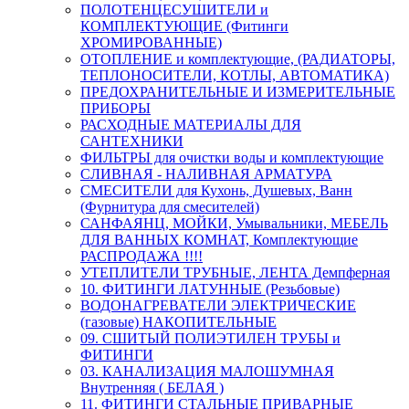
ПОЛОТЕНЦЕСУШИТЕЛИ и
КОМПЛЕКТУЮЩИЕ (Фитинги
ХРОМИРОВАННЫЕ)
ОТОПЛЕНИЕ и комплектующие, (РАДИАТОРЫ,
ТЕПЛОНОСИТЕЛИ, КОТЛЫ, АВТОМАТИКА)
ПРЕДОХРАНИТЕЛЬНЫЕ И ИЗМЕРИТЕЛЬНЫЕ
ПРИБОРЫ
РАСХОДНЫЕ МАТЕРИАЛЫ ДЛЯ
САНТЕХНИКИ
ФИЛЬТРЫ для очистки воды и комплектующие
СЛИВНАЯ - НАЛИВНАЯ АРМАТУРА
СМЕСИТЕЛИ для Кухонь, Душевых, Ванн
(Фурнитура для смесителей)
САНФАЯНЦ, МОЙКИ, Умывальники, МЕБЕЛЬ
ДЛЯ ВАННЫХ КОМНАТ, Комплектующие
РАСПРОДАЖА !!!!
УТЕПЛИТЕЛИ ТРУБНЫЕ, ЛЕНТА Демпферная
10. ФИТИНГИ ЛАТУННЫЕ (Резьбовые)
ВОДОНАГРЕВАТЕЛИ ЭЛЕКТРИЧЕСКИЕ
(газовые) НАКОПИТЕЛЬНЫЕ
09. СШИТЫЙ ПОЛИЭТИЛЕН ТРУБЫ и
ФИТИНГИ
03. КАНАЛИЗАЦИЯ МАЛОШУМНАЯ
Внутренняя ( БЕЛАЯ )
11. ФИТИНГИ СТАЛЬНЫЕ ПРИВАРНЫЕ