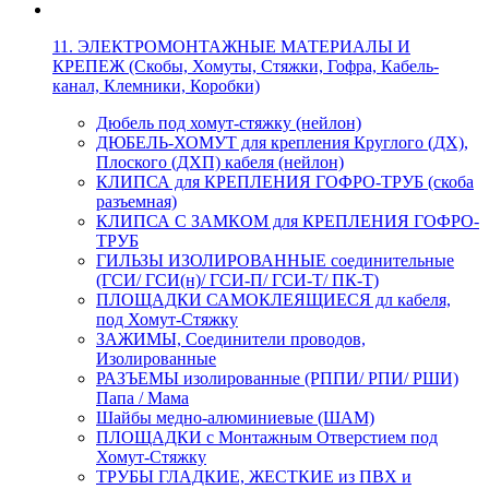
11. ЭЛЕКТРОМОНТАЖНЫЕ МАТЕРИАЛЫ И
КРЕПЕЖ (Скобы, Хомуты, Стяжки, Гофра, Кабель-
канал, Клемники, Коробки)
Дюбель под хомут-стяжку (нейлон)
ДЮБЕЛЬ-ХОМУТ для крепления Круглого (ДХ),
Плоского (ДХП) кабеля (нейлон)
КЛИПСА для КРЕПЛЕНИЯ ГОФРО-ТРУБ (скоба
разъемная)
КЛИПСА С ЗАМКОМ для КРЕПЛЕНИЯ ГОФРО-
ТРУБ
ГИЛЬЗЫ ИЗОЛИРОВАННЫЕ соединительные
(ГСИ/ ГСИ(н)/ ГСИ-П/ ГСИ-Т/ ПК-Т)
ПЛОЩАДКИ САМОКЛЕЯЩИЕСЯ дл кабеля,
под Хомут-Стяжку
ЗАЖИМЫ, Соединители проводов,
Изолированные
РАЗЪЕМЫ изолированные (РППИ/ РПИ/ РШИ)
Папа / Мама
Шайбы медно-алюминиевые (ШАМ)
ПЛОЩАДКИ с Монтажным Отверстием под
Хомут-Стяжку
ТРУБЫ ГЛАДКИЕ, ЖЕСТКИЕ из ПВХ и