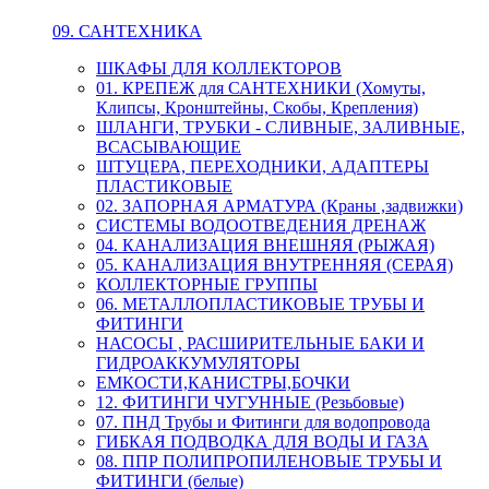
09. САНТЕХНИКА
ШКАФЫ ДЛЯ КОЛЛЕКТОРОВ
01. КРЕПЕЖ для САНТЕХНИКИ (Хомуты,
Клипсы, Кронштейны, Скобы, Крепления)
ШЛАНГИ, ТРУБКИ - СЛИВНЫЕ, ЗАЛИВНЫЕ,
ВСАСЫВАЮЩИЕ
ШТУЦЕРА, ПЕРЕХОДНИКИ, АДАПТЕРЫ
ПЛАСТИКОВЫЕ
02. ЗАПОРНАЯ АРМАТУРА (Краны ,задвижки)
СИСТЕМЫ ВОДООТВЕДЕНИЯ ДРЕНАЖ
04. КАНАЛИЗАЦИЯ ВНЕШНЯЯ (РЫЖАЯ)
05. КАНАЛИЗАЦИЯ ВНУТРЕННЯЯ (СЕРАЯ)
КОЛЛЕКТОРНЫЕ ГРУППЫ
06. МЕТАЛЛОПЛАСТИКОВЫЕ ТРУБЫ И
ФИТИНГИ
НАСОСЫ , РАСШИРИТЕЛЬНЫЕ БАКИ И
ГИДРОАККУМУЛЯТОРЫ
ЕМКОСТИ,КАНИСТРЫ,БОЧКИ
12. ФИТИНГИ ЧУГУННЫЕ (Резьбовые)
07. ПНД Трубы и Фитинги для водопровода
ГИБКАЯ ПОДВОДКА ДЛЯ ВОДЫ И ГАЗА
08. ППР ПОЛИПРОПИЛЕНОВЫЕ ТРУБЫ И
ФИТИНГИ (белые)