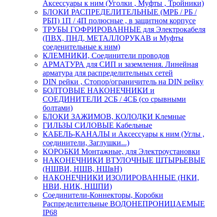
Аксессуары к ним (Уголки , Муфты , Тройники)
БЛОКИ РАСПРЕДЕЛИТЕЛЬНЫЕ (МРБ / РБ /
РБП) 1П / 4П полюсные , в защитном корпусе
ТРУБЫ ГОФРИРОВАННЫЕ для Электрокабеля
(ПВХ, ПНД, МЕТАЛЛОРУКАВ и Муфты
соеденительные к ним)
КЛЕМНИКИ, Соединители проводов
АРМАТУРА для СИП и заземления. Линейная
арматура для распределительных сетей
DIN рейки , Стопор/ограничитель на DIN рейку
БОЛТОВЫЕ НАКОНЕЧНИКИ и
СОЕДИНИТЕЛИ 2СБ / 4СБ (со срывными
болтами)
БЛОКИ ЗАЖИМОВ, КОЛОДКИ Клемные
ГИЛЬЗЫ СИЛОВЫЕ Кабельные
КАБЕЛЬ-КАНАЛЫ и Аксессуары к ним (Углы ,
соединители, Заглушки...)
КОРОБКИ Монтажные, для Электроустановки
НАКОНЕЧНИКИ ВТУЛОЧНЫЕ ШТЫРЬЕВЫЕ
(НШВИ, НШВ, НШвН)
НАКОНЕЧНИКИ ИЗОЛИРОВАННЫЕ (НКИ,
НВИ, НИК, НШПИ)
Соединители-Коннекторы, Коробки
Распределительные ВОДОНЕПРОНИЦАЕМЫЕ
IP68