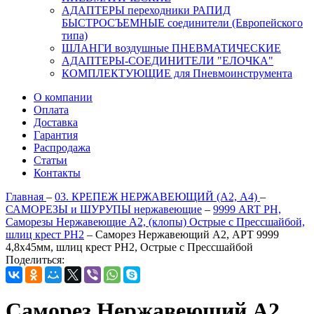
АДАПТЕРЫ переходники РАПИД
БЫСТРОСЪЕМНЫЕ соединители (Европейского
типа)
ШЛАНГИ воздушные ПНЕВМАТИЧЕСКИЕ
АДАПТЕРЫ-СОЕДИНИТЕЛИ "ЕЛОЧКА"
КОМПЛЕКТУЮЩИЕ для Пневмоинструмента
О компании
Оплата
Доставка
Гарантия
Распродажа
Статьи
Контакты
Главная
–
03. КРЕПЕЖ НЕРЖАВЕЮЩИЙ (А2, А4)
–
САМОРЕЗЫ и ШУРУПЫ нержавеющие
–
9999 ART PH,
Саморезы Нержавеющие А2, (клопы) Острые с Прессшайбой,
шлиц крест PH2
–
Саморез Нержавеющий А2, АРТ 9999
4,8х45мм, шлиц крест PH2, Острые с Прессшайбой
Поделиться:
Саморез Нержавеющий А2,