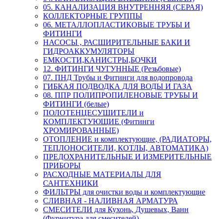
05. КАНАЛИЗАЦИЯ ВНУТРЕННЯЯ (СЕРАЯ)
КОЛЛЕКТОРНЫЕ ГРУППЫ
06. МЕТАЛЛОПЛАСТИКОВЫЕ ТРУБЫ И
ФИТИНГИ
НАСОСЫ , РАСШИРИТЕЛЬНЫЕ БАКИ И
ГИДРОАККУМУЛЯТОРЫ
ЕМКОСТИ,КАНИСТРЫ,БОЧКИ
12. ФИТИНГИ ЧУГУННЫЕ (Резьбовые)
07. ПНД Трубы и Фитинги для водопровода
ГИБКАЯ ПОДВОДКА ДЛЯ ВОДЫ И ГАЗА
08. ППР ПОЛИПРОПИЛЕНОВЫЕ ТРУБЫ И
ФИТИНГИ (белые)
ПОЛОТЕНЦЕСУШИТЕЛИ и
КОМПЛЕКТУЮЩИЕ (Фитинги
ХРОМИРОВАННЫЕ)
ОТОПЛЕНИЕ и комплектующие, (РАДИАТОРЫ,
ТЕПЛОНОСИТЕЛИ, КОТЛЫ, АВТОМАТИКА)
ПРЕДОХРАНИТЕЛЬНЫЕ И ИЗМЕРИТЕЛЬНЫЕ
ПРИБОРЫ
РАСХОДНЫЕ МАТЕРИАЛЫ ДЛЯ
САНТЕХНИКИ
ФИЛЬТРЫ для очистки воды и комплектующие
СЛИВНАЯ - НАЛИВНАЯ АРМАТУРА
СМЕСИТЕЛИ для Кухонь, Душевых, Ванн
(Фурнитура для смесителей)