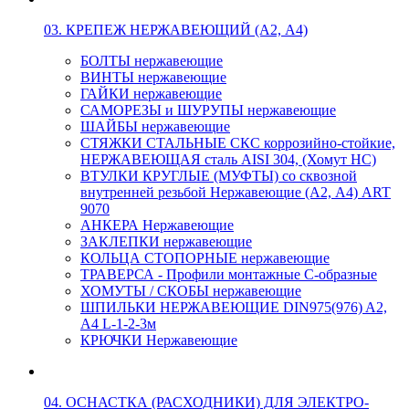
03. КРЕПЕЖ НЕРЖАВЕЮЩИЙ (А2, А4)
БОЛТЫ нержавеющие
ВИНТЫ нержавеющие
ГАЙКИ нержавеющие
САМОРЕЗЫ и ШУРУПЫ нержавеющие
ШАЙБЫ нержавеющие
СТЯЖКИ СТАЛЬНЫЕ СКС коррозийно-стойкие,
НЕРЖАВЕЮЩАЯ сталь AISI 304, (Хомут НС)
ВТУЛКИ КРУГЛЫЕ (МУФТЫ) со сквозной
внутренней резьбой Нержавеющие (А2, А4) ART
9070
АНКЕРА Нержавеющие
ЗАКЛЕПКИ нержавеющие
КОЛЬЦА СТОПОРНЫЕ нержавеющие
ТРАВЕРСА - Профили монтажные С-образные
ХОМУТЫ / СКОБЫ нержавеющие
ШПИЛЬКИ НЕРЖАВЕЮЩИЕ DIN975(976) A2,
А4 L-1-2-3м
КРЮЧКИ Нержавеющие
04. ОСНАСТКА (РАСХОДНИКИ) ДЛЯ ЭЛЕКТРО-