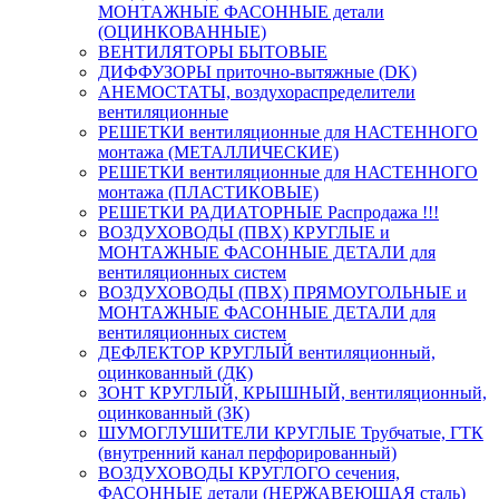
МОНТАЖНЫЕ ФАСОННЫЕ детали
(ОЦИНКОВАННЫЕ)
ВЕНТИЛЯТОРЫ БЫТОВЫЕ
ДИФФУЗОРЫ приточно-вытяжные (DK)
АНЕМОСТАТЫ, воздухораспределители
вентиляционные
РЕШЕТКИ вентиляционные для НАСТЕННОГО
монтажа (МЕТАЛЛИЧЕСКИЕ)
РЕШЕТКИ вентиляционные для НАСТЕННОГО
монтажа (ПЛАСТИКОВЫЕ)
РЕШЕТКИ РАДИАТОРНЫЕ Распродажа !!!
ВОЗДУХОВОДЫ (ПВХ) КРУГЛЫЕ и
МОНТАЖНЫЕ ФАСОННЫЕ ДЕТАЛИ для
вентиляционных систем
ВОЗДУХОВОДЫ (ПВХ) ПРЯМОУГОЛЬНЫЕ и
МОНТАЖНЫЕ ФАСОННЫЕ ДЕТАЛИ для
вентиляционных систем
ДЕФЛЕКТОР КРУГЛЫЙ вентиляционный,
оцинкованный (ДК)
ЗОНТ КРУГЛЫЙ, КРЫШНЫЙ, вентиляционный,
оцинкованный (ЗК)
ШУМОГЛУШИТЕЛИ КРУГЛЫЕ Трубчатые, ГТК
(внутренний канал перфорированный)
ВОЗДУХОВОДЫ КРУГЛОГО сечения,
ФАСОННЫЕ детали (НЕРЖАВЕЮЩАЯ сталь)