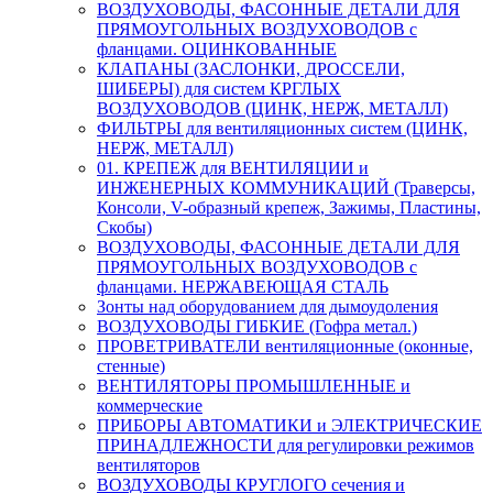
ВОЗДУХОВОДЫ, ФАСОННЫЕ ДЕТАЛИ ДЛЯ
ПРЯМОУГОЛЬНЫХ ВОЗДУХОВОДОВ с
фланцами. ОЦИНКОВАННЫЕ
КЛАПАНЫ (ЗАСЛОНКИ, ДРОССЕЛИ,
ШИБЕРЫ) для систем КРГЛЫХ
ВОЗДУХОВОДОВ (ЦИНК, НЕРЖ, МЕТАЛЛ)
ФИЛЬТРЫ для вентиляционных систем (ЦИНК,
НЕРЖ, МЕТАЛЛ)
01. КРЕПЕЖ для ВЕНТИЛЯЦИИ и
ИНЖЕНЕРНЫХ КОММУНИКАЦИЙ (Траверсы,
Консоли, V-образный крепеж, Зажимы, Пластины,
Скобы)
ВОЗДУХОВОДЫ, ФАСОННЫЕ ДЕТАЛИ ДЛЯ
ПРЯМОУГОЛЬНЫХ ВОЗДУХОВОДОВ с
фланцами. НЕРЖАВЕЮЩАЯ СТАЛЬ
Зонты над оборудованием для дымоудоления
ВОЗДУХОВОДЫ ГИБКИЕ (Гофра метал.)
ПРОВЕТРИВАТЕЛИ вентиляционные (оконные,
стенные)
ВЕНТИЛЯТОРЫ ПРОМЫШЛЕННЫЕ и
коммерческие
ПРИБОРЫ АВТОМАТИКИ и ЭЛЕКТРИЧЕСКИЕ
ПРИНАДЛЕЖНОСТИ для регулировки режимов
вентиляторов
ВОЗДУХОВОДЫ КРУГЛОГО сечения и