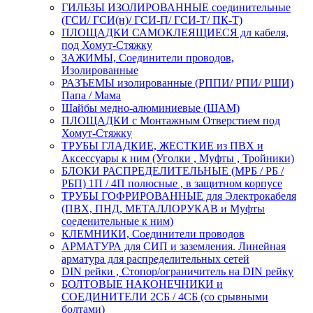
ГИЛЬЗЫ ИЗОЛИРОВАННЫЕ соединительные
(ГСИ/ ГСИ(н)/ ГСИ-П/ ГСИ-Т/ ПК-Т)
ПЛОЩАДКИ САМОКЛЕЯЩИЕСЯ дл кабеля,
под Хомут-Стяжку
ЗАЖИМЫ, Соединители проводов,
Изолированные
РАЗЪЕМЫ изолированные (РППИ/ РПИ/ РШИ)
Папа / Мама
Шайбы медно-алюминиевые (ШАМ)
ПЛОЩАДКИ с Монтажным Отверстием под
Хомут-Стяжку
ТРУБЫ ГЛАДКИЕ, ЖЕСТКИЕ из ПВХ и
Аксессуары к ним (Уголки , Муфты , Тройники)
БЛОКИ РАСПРЕДЕЛИТЕЛЬНЫЕ (МРБ / РБ /
РБП) 1П / 4П полюсные , в защитном корпусе
ТРУБЫ ГОФРИРОВАННЫЕ для Электрокабеля
(ПВХ, ПНД, МЕТАЛЛОРУКАВ и Муфты
соеденительные к ним)
КЛЕМНИКИ, Соединители проводов
АРМАТУРА для СИП и заземления. Линейная
арматура для распределительных сетей
DIN рейки , Стопор/ограничитель на DIN рейку
БОЛТОВЫЕ НАКОНЕЧНИКИ и
СОЕДИНИТЕЛИ 2СБ / 4СБ (со срывными
болтами)