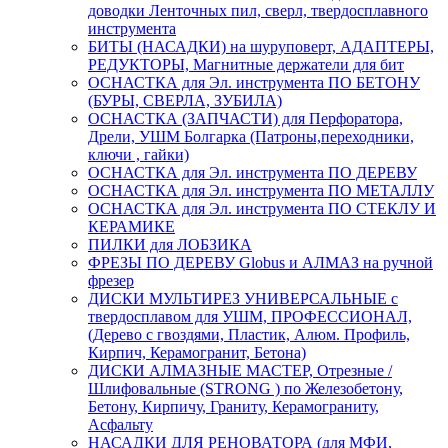
доводки Ленточных пил, сверл, твердосплавного
инструмента
БИТЫ (НАСАДКИ) на шуруповерт, АДАПТЕРЫ,
РЕДУКТОРЫ, Магнитные держатели для бит
ОСНАСТКА для Эл. инструмента ПО БЕТОНУ
(БУРЫ, СВЕРЛА, ЗУБИЛА)
ОСНАСТКА (ЗАПЧАСТИ) для Перфоратора,
Дрели, УШМ Болгарка (Патроны,переходники,
ключи , гайки)
ОСНАСТКА для Эл. инструмента ПО ДЕРЕВУ
ОСНАСТКА для Эл. инструмента ПО МЕТАЛЛУ
ОСНАСТКА для Эл. инструмента ПО СТЕКЛУ И
КЕРАМИКЕ
ПИЛКИ для ЛОБЗИКА
ФРЕЗЫ ПО ДЕРЕВУ Globus и АЛМАЗ на ручной
фрезер
ДИСКИ МУЛЬТИРЕЗ УНИВЕРСАЛЬНЫЕ с
твердосплавом для УШМ, ПРОФЕССИОНАЛ,
(Дерево с гвоздями, Пластик, Алюм. Профиль,
Кирпич, Керамогранит, Бетона)
ДИСКИ АЛМАЗНЫЕ МАСТЕР, Отрезные /
Шлифовальные (STRONG ) по Железобетону,
Бетону, Кирпичу, Граниту, Керамограниту,
Асфальту
НАСАДКИ ДЛЯ РЕНОВАТОРА (для МФИ,