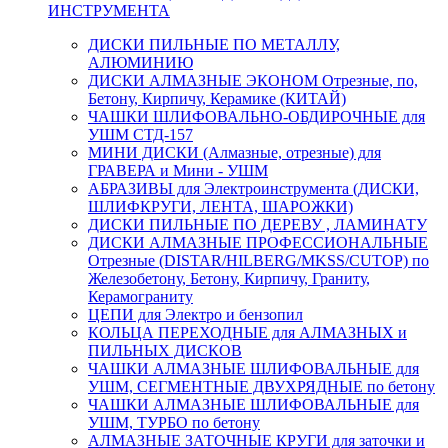
ИНСТРУМЕНТА
ДИСКИ ПИЛЬНЫЕ ПО МЕТАЛЛУ,
АЛЮМИНИЮ
ДИСКИ АЛМАЗНЫЕ ЭКОНОМ Отрезные, по,
Бетону, Кирпичу, Керамике (КИТАЙ)
ЧАШКИ ШЛИФОВАЛЬНО-ОБДИРОЧНЫЕ для
УШМ СТД-157
МИНИ ДИСКИ (Алмазные, отрезные) для
ГРАВЕРА и Мини - УШМ
АБРАЗИВЫ для Электроинструмента (ДИСКИ,
ШЛИФКРУГИ, ЛЕНТА, ШАРОЖКИ)
ДИСКИ ПИЛЬНЫЕ ПО ДЕРЕВУ , ЛАМИНАТУ
ДИСКИ АЛМАЗНЫЕ ПРОФЕССИОНАЛЬНЫЕ
Отрезные (DISTAR/HILBERG/MKSS/CUTOP) по
Железобетону, Бетону, Кирпичу, Граниту,
Керамограниту
ЦЕПИ для Электро и бензопил
КОЛЬЦА ПЕРЕХОДНЫЕ для АЛМАЗНЫХ и
ПИЛЬНЫХ ДИСКОВ
ЧАШКИ АЛМАЗНЫЕ ШЛИФОВАЛЬНЫЕ для
УШМ, СЕГМЕНТНЫЕ ДВУХРЯДНЫЕ по бетону
ЧАШКИ АЛМАЗНЫЕ ШЛИФОВАЛЬНЫЕ для
УШМ, ТУРБО по бетону
АЛМАЗНЫЕ ЗАТОЧНЫЕ КРУГИ для заточки и