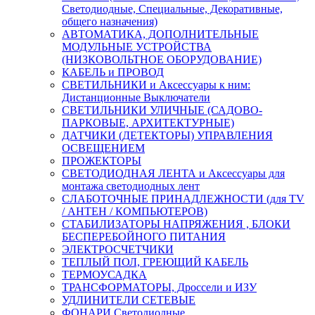
Светодиодные, Специальные, Декоративные,
общего назначения)
АВТОМАТИКА, ДОПОЛНИТЕЛЬНЫЕ
МОДУЛЬНЫЕ УСТРОЙСТВА
(НИЗКОВОЛЬТНОЕ ОБОРУДОВАНИЕ)
КАБЕЛЬ и ПРОВОД
СВЕТИЛЬНИКИ и Аксессуары к ним:
Дистанционные Выключатели
СВЕТИЛЬНИКИ УЛИЧНЫЕ (САДОВО-
ПАРКОВЫЕ, АРХИТЕКТУРНЫЕ)
ДАТЧИКИ (ДЕТЕКТОРЫ) УПРАВЛЕНИЯ
ОСВЕЩЕНИЕМ
ПРОЖЕКТОРЫ
СВЕТОДИОДНАЯ ЛЕНТА и Аксессуары для
монтажа светодиодных лент
СЛАБОТОЧНЫЕ ПРИНАДЛЕЖНОСТИ (для TV
/ АНТЕН / КОМПЬЮТЕРОВ)
СТАБИЛИЗАТОРЫ НАПРЯЖЕНИЯ , БЛОКИ
БЕСПЕРЕБОЙНОГО ПИТАНИЯ
ЭЛЕКТРОСЧЕТЧИКИ
ТЕПЛЫЙ ПОЛ, ГРЕЮЩИЙ КАБЕЛЬ
ТЕРМОУСАДКА
ТРАНСФОРМАТОРЫ, Дроссели и ИЗУ
УДЛИНИТЕЛИ СЕТЕВЫЕ
ФОНАРИ Светодиодные