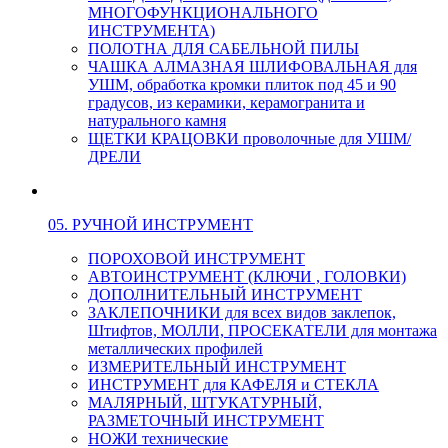
МНОГОФУНКЦИОНАЛЬНОГО
ИНСТРУМЕНТА)
ПОЛОТНА ДЛЯ САБЕЛЬНОЙ ПИЛЫ
ЧАШКА АЛМАЗНАЯ ШЛИФОВАЛЬНАЯ для
УШМ, обработка кромки плиток под 45 и 90
градусов, из керамики, керамогранита и
натурального камня
ЩЕТКИ КРАЦОВКИ проволочные для УШМ/
ДРЕЛИ
05. РУЧНОЙ ИНСТРУМЕНТ
ПОРОХОВОЙ ИНСТРУМЕНТ
АВТОИНСТРУМЕНТ (КЛЮЧИ , ГОЛОВКИ)
ДОПОЛНИТЕЛЬНЫЙ ИНСТРУМЕНТ
ЗАКЛЕПОЧНИКИ для всех видов заклепок,
Штифтов, МОЛЛИ, ПРОСЕКАТЕЛИ для монтажа
металлических профилей
ИЗМЕРИТЕЛЬНЫЙ ИНСТРУМЕНТ
ИНСТРУМЕНТ для КАФЕЛЯ и СТЕКЛА
МАЛЯРНЫЙ, ШТУКАТУРНЫЙ,
РАЗМЕТОЧНЫЙ ИНСТРУМЕНТ
НОЖИ технические