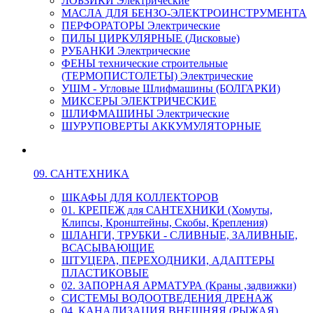
ЛОБЗИКИ Электрические
МАСЛА ДЛЯ БЕНЗО-ЭЛЕКТРОИНСТРУМЕНТА
ПЕРФОРАТОРЫ Электрические
ПИЛЫ ЦИРКУЛЯРНЫЕ (Дисковые)
РУБАНКИ Электрические
ФЕНЫ технические строительные
(ТЕРМОПИСТОЛЕТЫ) Электрические
УШМ - Угловые Шлифмашины (БОЛГАРКИ)
МИКСЕРЫ ЭЛЕКТРИЧЕСКИЕ
ШЛИФМАШИНЫ Электрические
ШУРУПОВЕРТЫ АККУМУЛЯТОРНЫЕ
09. САНТЕХНИКА
ШКАФЫ ДЛЯ КОЛЛЕКТОРОВ
01. КРЕПЕЖ для САНТЕХНИКИ (Хомуты,
Клипсы, Кронштейны, Скобы, Крепления)
ШЛАНГИ, ТРУБКИ - СЛИВНЫЕ, ЗАЛИВНЫЕ,
ВСАСЫВАЮЩИЕ
ШТУЦЕРА, ПЕРЕХОДНИКИ, АДАПТЕРЫ
ПЛАСТИКОВЫЕ
02. ЗАПОРНАЯ АРМАТУРА (Краны ,задвижки)
СИСТЕМЫ ВОДООТВЕДЕНИЯ ДРЕНАЖ
04. КАНАЛИЗАЦИЯ ВНЕШНЯЯ (РЫЖАЯ)