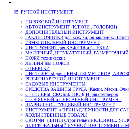
05. РУЧНОЙ ИНСТРУМЕНТ
ПОРОХОВОЙ ИНСТРУМЕНТ
АВТОИНСТРУМЕНТ (КЛЮЧИ , ГОЛОВКИ)
ДОПОЛНИТЕЛЬНЫЙ ИНСТРУМЕНТ
ЗАКЛЕПОЧНИКИ для всех видов заклепок, Штиф
ИЗМЕРИТЕЛЬНЫЙ ИНСТРУМЕНТ
ИНСТРУМЕНТ для КАФЕЛЯ и СТЕКЛА
МАЛЯРНЫЙ, ШТУКАТУРНЫЙ, РАЗМЕТОЧНЫЙ
НОЖИ технические
ЛЕЗВИЯ для НОЖЕЙ
ОТВЕРТКИ
ПИСТОЛЕТЫ для ПЕНЫ, ГЕРМЕТИКОВ, АЭР
РЕЗЬБОНАРЕЗНОЙ ИНСТРУМЕНТ
САДОВЫЕ ИНСТРУМЕНТЫ
СРЕДСТВА ЗАЩИТЫ ТРУДА (Каски, Маски, Очки, 
СТЕПЛЕРЫ: СКОБЫ, ГВОЗДИ для степлеров
СТОЛЯРНЫЙ и СЛЕСАРНЫЙ ИНСТРУМЕНТ
ШАРНИРНО - ГУБЦЕВЫЙ ИНСТРУМЕНТ
ИНСТРУМЕНТ и ПРИНАДЛЕЖНОСТИ ДЛЯ СА
ХОЗЯЙСТВЕННЫЕ ТОВАРЫ
СКОТЧИ, ЛЕНТЫ Строительные КЛЕЙКИЕ, У
ШЛИФОВАЛЬНЫЙ РУЧНОЙ ИНСТРУМЕНТ и 