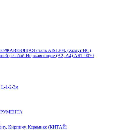
ЕРЖАВЕЮЩАЯ сталь AISI 304, (Хомут НС)
ей резьбой Нержавеющие (А2, А4) ART 9070
-1-2-3м
ТРУМЕНТА
Ю
у, Кирпичу, Керамике (КИТАЙ)