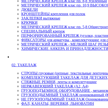
МЕТРИЧЕСКИЙ КРЕПЕЖ клас пр. 8,8 Усиленный
МЕТРИЧЕСКИЙ КРЕПЕЖ клас пр. 10,9 ВЫСО
ДЮБЕЛИ
КРОНШТЕЙНЫ крепления для полок
ЗАКЛЕПКИ вытяжные
КРЮЧКИ
МЕТРИЧЕСКИЙ КРЕПЕЖ клас пр. 5,8 Общестрои
СПЕЦИАЛЬНЫЙ крепеж
ПЕРФОРИРОВАННЫЙ КРЕПЕЖ (уголки, пластины
ФИКСАТОРЫ для арматуры , комплектующие для 
МЕТРИЧЕСКИЙ КРЕПЕЖ - МЕЛКИЙ ШАГ РЕЗЬБЫ,
ХИМИЧЕСКИЕ АНКЕРА И ПРИНАДЛЕЖНОСТИ
02. ТАКЕЛАЖ
СТРОПЫ грузовые (цепные, текстильные ленточны
КОМПЛЕКТУЮЩИЙ ТАКЕЛАЖ ДЛЯ ДЕТСКИХ
СТЯЖНЫЕ РЕМНИ, ленты и комплетующие
НЕРЖАВЕЮЩИЙ ТАКЕЛАЖ (А2, А4)
ГРУЗОПОДЪЕМНОЕ ОБОРУДОВАНИЕ , механиз
ГРУЗОПОДЬЕМНЫЙ ТАКЕЛАЖ оцинкованный (К
НЕ ГРУЗОПОДЬЕМНЫЙ ТАКЕЛАЖ Оцинкованн
ФАЛ, КАНАТЫ, ВЕРЕВКИ, ЛЬНОВАТИН