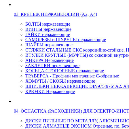
03. КРЕПЕЖ НЕРЖАВЕЮЩИЙ (А2, А4)
БОЛТЫ нержавеющие
ВИНТЫ нержавеющие
ГАЙКИ нержавеющие
САМОРЕЗЫ и ШУРУПЫ нержавеющие
ШАЙБЫ нержавеющие
СТЯЖКИ СТАЛЬНЫЕ СКС коррозийно-стойкие, Н
ВТУЛКИ КРУГЛЫЕ (МУФТЫ) со сквозной внутренн
АНКЕРА Нержавеющие
ЗАКЛЕПКИ нержавеющие
КОЛЬЦА СТОПОРНЫЕ нержавеющие
ТРАВЕРСА - Профили монтажные С-образные
ХОМУТЫ / СКОБЫ нержавеющие
ШПИЛЬКИ НЕРЖАВЕЮЩИЕ DIN975(976) A2, А4 L
КРЮЧКИ Нержавеющие
04. ОСНАСТКА (РАСХОДНИКИ) ДЛЯ ЭЛЕКТРО-ИНС
ДИСКИ ПИЛЬНЫЕ ПО МЕТАЛЛУ, АЛЮМИНИ
ДИСКИ АЛМАЗНЫЕ ЭКОНОМ Отрезные, по, Бетон