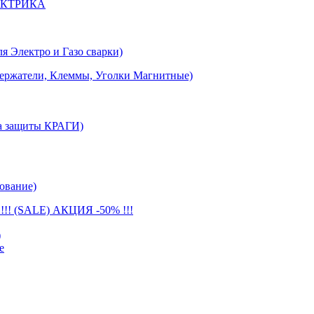
ЕКТРИКА
лектро и Газо сварки)
тели, Клеммы, Уголки Магнитные)
 защиты КРАГИ)
ование)
(SALE) АКЦИЯ -50% !!!
)
е