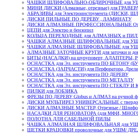
ЧАШКИ ШЛИФОВАЛЬНО-ОБДИРОЧНЫЕ для УШ
МИНИ ДИСКИ (Алмазные, отрезные) для ГРАВЕР
АБРАЗИВЫ для Электроинструмента (ДИСКИ,
ДИСКИ ПИЛЬНЫЕ ПО ДЕРЕВУ , ЛАМИНАТУ
ДИСКИ АЛМАЗНЫЕ ПРОФЕССИОНАЛЬНЫЕ Отрезные 
ЦЕПИ для Электро и бензопил
КОЛЬЦА ПЕРЕХОДНЫЕ для АЛМАЗНЫХ и ПИ
ЧАШКИ АЛМАЗНЫЕ ШЛИФОВАЛЬНЫЕ для УШМ
ЧАШКИ АЛМАЗНЫЕ ШЛИФОВАЛЬНЫЕ для УШМ,
АЛМАЗНЫЕ ЗАТОЧНЫЕ КРУГИ для заточки и доводк
БИТЫ (НАСАДКИ) на шуруповерт, АДАПТЕРЫ, РЕ
ОСНАСТКА для Эл. инструмента ПО БЕТОНУ (Б
ОСНАСТКА (ЗАПЧАСТИ) для Перфоратора, Дрели, 
ОСНАСТКА для Эл. инструмента ПО ДЕРЕВУ
ОСНАСТКА для Эл. инструмента ПО МЕТАЛЛУ
ОСНАСТКА для Эл. инструмента ПО СТЕКЛУ И
ПИЛКИ для ЛОБЗИКА
ФРЕЗЫ ПО ДЕРЕВУ Globus и АЛМАЗ на ручной ф
ДИСКИ МУЛЬТИРЕЗ УНИВЕРСАЛЬНЫЕ с твердосплав
ДИСКИ АЛМАЗНЫЕ МАСТЕР, Отрезные / Шлифовальн
НАСАДКИ ДЛЯ РЕНОВАТОРА (для МФИ, МН
ПОЛОТНА ДЛЯ САБЕЛЬНОЙ ПИЛЫ
ЧАШКА АЛМАЗНАЯ ШЛИФОВАЛЬНАЯ для УШМ, обрабо
ЩЕТКИ КРАЦОВКИ проволочные для УШМ/ ДР