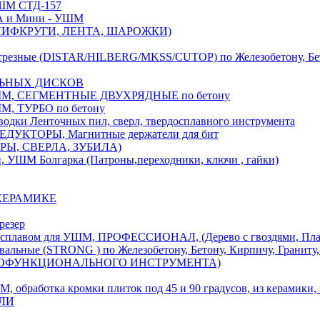
М СТД-157
А и Мини - УШМ
 ШЛИФКРУГИ, ЛЕНТА, ШАРОЖКИ)
(DISTAR/HILBERG/MKSS/CUTOP) по Железобетону, Бетону,
ЛЬНЫХ ДИСКОВ
, СЕГМЕНТНЫЕ ДВУХРЯДНЫЕ по бетону
 ТУРБО по бетону
и Ленточных пил, сверл, твердосплавного инструмента
ДУКТОРЫ, Магнитные держатели для бит
УРЫ, СВЕРЛА, ЗУБИЛА)
УШМ Болгарка (Патроны,переходники, ключи , гайки)
 КЕРАМИКЕ
резер
ом для УШМ, ПРОФЕССИОНАЛ, (Дерево с гвоздями, Пластик
ые (STRONG ) по Железобетону, Бетону, Кирпичу, Граниту, 
ОГОФУНКЦИОНАЛЬНОГО ИНСТРУМЕНТА)
тка кромки плиток под 45 и 90 градусов, из керамики, ке
ЕЛИ