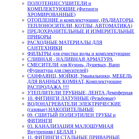
ПОЛОТЕНЦЕСУШИТЕЛИ и
КОМПЛЕКТУЮЩИЕ (Фитинги
ХРОМИРОВАННЫЕ)
ОТОПЛЕНИЕ и комплектующие, (РАДИАТОРЫ,
ТЕПЛОНОСИТЕЛИ, КОТЛЫ, АВТОМАТИКА)
ПРЕДОХРАНИТЕЛЬНЫЕ И ИЗМЕРИТЕЛЬНЫЕ
ПРИБОРЫ
РАСХОДНЫЕ МАТЕРИАЛЫ ДЛЯ
САНТЕХНИКИ
ФИЛЬТРЫ для очистки воды и комплектующие
СЛИВНАЯ - НАЛИВНАЯ АРМАТУРА
СМЕСИТЕЛИ для Кухонь, Душевых, Ванн
(Фурнитура для смесителей)
САНФАЯНЦ, МОЙКИ, Умывальники, МЕБЕЛЬ
ДЛЯ ВАННЫХ КОМНАТ, Комплектующие
РАСПРОДАЖА !!!!
УТЕПЛИТЕЛИ ТРУБНЫЕ, ЛЕНТА Демпферная
10. ФИТИНГИ ЛАТУННЫЕ (Резьбовые)
ВОДОНАГРЕВАТЕЛИ ЭЛЕКТРИЧЕСКИЕ
(газовые) НАКОПИТЕЛЬНЫЕ
09. СШИТЫЙ ПОЛИЭТИЛЕН ТРУБЫ и
ФИТИНГИ
03. КАНАЛИЗАЦИЯ МАЛОШУМНАЯ
Внутренняя ( БЕЛАЯ )
11. ФИТИНГИ СТАЛЬНЫЕ ПРИВАРНЫЕ