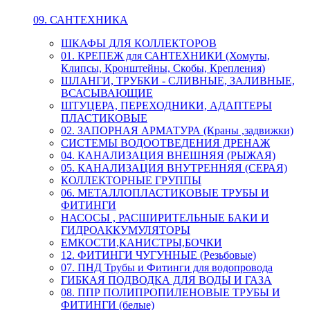
09. САНТЕХНИКА
ШКАФЫ ДЛЯ КОЛЛЕКТОРОВ
01. КРЕПЕЖ для САНТЕХНИКИ (Хомуты,
Клипсы, Кронштейны, Скобы, Крепления)
ШЛАНГИ, ТРУБКИ - СЛИВНЫЕ, ЗАЛИВНЫЕ,
ВСАСЫВАЮЩИЕ
ШТУЦЕРА, ПЕРЕХОДНИКИ, АДАПТЕРЫ
ПЛАСТИКОВЫЕ
02. ЗАПОРНАЯ АРМАТУРА (Краны ,задвижки)
СИСТЕМЫ ВОДООТВЕДЕНИЯ ДРЕНАЖ
04. КАНАЛИЗАЦИЯ ВНЕШНЯЯ (РЫЖАЯ)
05. КАНАЛИЗАЦИЯ ВНУТРЕННЯЯ (СЕРАЯ)
КОЛЛЕКТОРНЫЕ ГРУППЫ
06. МЕТАЛЛОПЛАСТИКОВЫЕ ТРУБЫ И
ФИТИНГИ
НАСОСЫ , РАСШИРИТЕЛЬНЫЕ БАКИ И
ГИДРОАККУМУЛЯТОРЫ
ЕМКОСТИ,КАНИСТРЫ,БОЧКИ
12. ФИТИНГИ ЧУГУННЫЕ (Резьбовые)
07. ПНД Трубы и Фитинги для водопровода
ГИБКАЯ ПОДВОДКА ДЛЯ ВОДЫ И ГАЗА
08. ППР ПОЛИПРОПИЛЕНОВЫЕ ТРУБЫ И
ФИТИНГИ (белые)