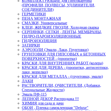
КОМПЛЕКТУЮЩИЕ для Гипсокартона
(ПРОФИЛИ, ПОДВЕСЫ, УДЛИНИТЕЛИ,
СОЕДИНИТЕЛИ)
ГЕРМЕТИКИ
ПЕНА МОНТАЖНАЯ
СМАЗКИ, Универсальные
КЛЕИ, ЖИДКИЕ ГВОЗДИ, Холодная сварка
СЕРПЯНКИ, СЕТКИ , ЛЕНТЫ, МЕМБРАНЫ,
ГИДРО-ПАРОИЗОЛЯЦИОННЫЕ
ГИДРОИЗОЛЯЦИЯ
ЗАТИРКИ
АЭРОЗОЛИ (Эмали, Лаки, Грунтовки)
ГРУНТОВКИ ДЛЯ ГИПСОВЫХ и БЕТОННЫХ
ПОВЕРХНОСТЕЙ - (пропитки)
КРАСКИ ДЛЯ ВНУТРЕННИХ РАБОТ (колера)
КРАСКИ ДЛЯ ДЕРЕВА - (пропитки, антисептики,
лаки, морилки)
КРАСКИ ДЛЯ МЕТАЛЛА - (грунтовки, эмали)
ЛАКИ
РАСТВОРИТЕЛИ, ОЧИСТИТЕЛИ, (Добавки,
Специальные Жидкости)
Эмаль ПФ-115
ЛЕПНОЙ ДЕКОР Распродажа !!!
ХИМИЯ для сада и дачи
ОБОИ , Пленка самоклеющая "Deluxe"