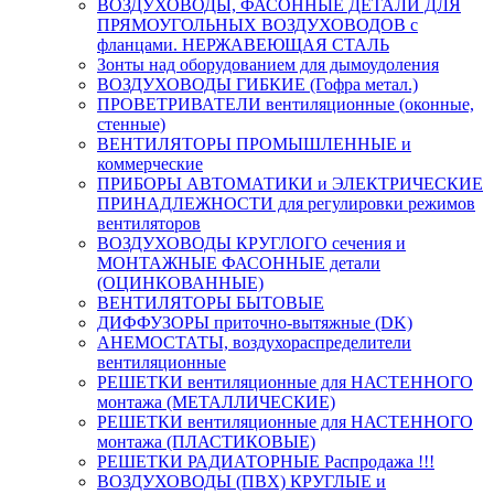
ВОЗДУХОВОДЫ, ФАСОННЫЕ ДЕТАЛИ ДЛЯ
ПРЯМОУГОЛЬНЫХ ВОЗДУХОВОДОВ с
фланцами. НЕРЖАВЕЮЩАЯ СТАЛЬ
Зонты над оборудованием для дымоудоления
ВОЗДУХОВОДЫ ГИБКИЕ (Гофра метал.)
ПРОВЕТРИВАТЕЛИ вентиляционные (оконные,
стенные)
ВЕНТИЛЯТОРЫ ПРОМЫШЛЕННЫЕ и
коммерческие
ПРИБОРЫ АВТОМАТИКИ и ЭЛЕКТРИЧЕСКИЕ
ПРИНАДЛЕЖНОСТИ для регулировки режимов
вентиляторов
ВОЗДУХОВОДЫ КРУГЛОГО сечения и
МОНТАЖНЫЕ ФАСОННЫЕ детали
(ОЦИНКОВАННЫЕ)
ВЕНТИЛЯТОРЫ БЫТОВЫЕ
ДИФФУЗОРЫ приточно-вытяжные (DK)
АНЕМОСТАТЫ, воздухораспределители
вентиляционные
РЕШЕТКИ вентиляционные для НАСТЕННОГО
монтажа (МЕТАЛЛИЧЕСКИЕ)
РЕШЕТКИ вентиляционные для НАСТЕННОГО
монтажа (ПЛАСТИКОВЫЕ)
РЕШЕТКИ РАДИАТОРНЫЕ Распродажа !!!
ВОЗДУХОВОДЫ (ПВХ) КРУГЛЫЕ и