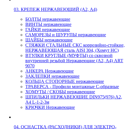
03. КРЕПЕЖ НЕРЖАВЕЮЩИЙ (А2, А4)
БОЛТЫ нержавеющие
ВИНТЫ нержавеющие
ГАЙКИ нержавеющие
САМОРЕЗЫ и ШУРУПЫ нержавеющие
ШАЙБЫ нержавеющие
СТЯЖКИ СТАЛЬНЫЕ СКС коррозийно-стойкие,
НЕРЖАВЕЮЩАЯ сталь AISI 304, (Хомут НС)
ВТУЛКИ КРУГЛЫЕ (МУФТЫ) со сквозной
внутренней резьбой Нержавеющие (А2, А4) ART
9070
АНКЕРА Нержавеющие
ЗАКЛЕПКИ нержавеющие
КОЛЬЦА СТОПОРНЫЕ нержавеющие
ТРАВЕРСА - Профили монтажные С-образные
ХОМУТЫ / СКОБЫ нержавеющие
ШПИЛЬКИ НЕРЖАВЕЮЩИЕ DIN975(976) A2,
А4 L-1-2-3м
КРЮЧКИ Нержавеющие
04. ОСНАСТКА (РАСХОДНИКИ) ДЛЯ ЭЛЕКТРО-