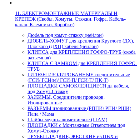
11. ЭЛЕКТРОМОНТАЖНЫЕ МАТЕРИАЛЫ И
КРЕПЕЖ (Скобы, Хомуты, Стяжки, Гофра, Кабель-
канал, Клемники, Коробки)
Дюбель под хомут-стяжку (нейлон)
ДЮБЕЛЬ-ХОМУТ для крепления Круглого (ДХ),
Плоского (ДХП) кабеля (нейлон)
КЛИПСА для КРЕПЛЕНИЯ ГОФРО-ТРУБ (скоба
разъемная)
КЛИПСА С ЗАМКОМ для КРЕПЛЕНИЯ ГОФРО-
ТРУБ
ГИЛЬЗЫ ИЗОЛИРОВАННЫЕ соединительные
(ГСИ/ ГСИ(н)/ ГСИ-П/ ГСИ-Т/ ПК-Т)
ПЛОЩАДКИ САМОКЛЕЯЩИЕСЯ дл кабеля,
под Хомут-Стяжку
ЗАЖИМЫ, Соединители проводов,
Изолированные
РАЗЪЕМЫ изолированные (РППИ/ РПИ/ РШИ)
Папа / Мама
Шайбы медно-алюминиевые (ШАМ)
ПЛОЩАДКИ с Монтажным Отверстием под
Хомут-Стяжку
ТРУБЫ ГЛАДКИЕ, ЖЕСТКИЕ из ПВХ и