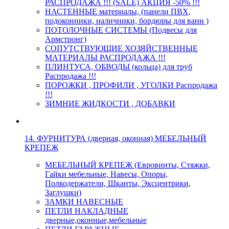
РАСПРОДАЖА !!! (SALE) АКЦИЯ -50% !!!
НАСТЕННЫЕ материалы, (панели ПВХ,
подоконники, наличники, бордюры для ванн )
ПОТОЛОЧНЫЕ СИСТЕМЫ (Подвесы для
Армстронг)
СОПУТСТВУЮЩИЕ ХОЗЯЙСТВЕННЫЕ
МАТЕРИАЛЫ РАСПРОДАЖА !!!
ПЛИНТУСА, ОБВОДЫ (кольца) для труб
Распродажа !!!
ПОРОЖКИ , ПРОФИЛИ , УГОЛКИ Распродажа
!!!
ЗИМНИЕ ЖИДКОСТИ , ДОБАВКИ
14. ФУРНИТУРА (дверная, оконная) МЕБЕЛЬНЫЙ
КРЕПЕЖ
МЕБЕЛЬНЫЙ КРЕПЕЖ (Евровинты, Стяжки,
Гайки мебельные, Навесы, Опоры,
Полкодержатели, Шканты, Эксцентрики,
Заглушки)
ЗАМКИ НАВЕСНЫЕ
ПЕТЛИ НАКЛАДНЫЕ
дверные,оконные,мебельные