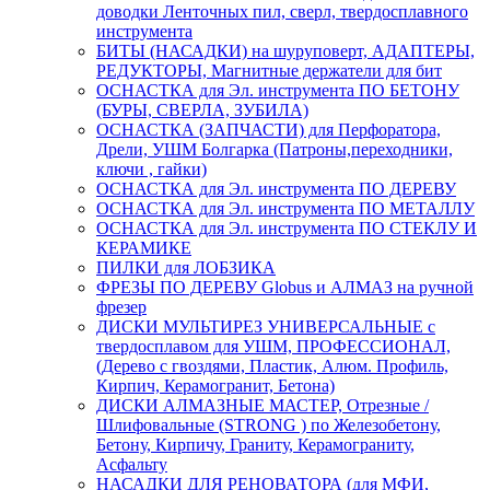
доводки Ленточных пил, сверл, твердосплавного
инструмента
БИТЫ (НАСАДКИ) на шуруповерт, АДАПТЕРЫ,
РЕДУКТОРЫ, Магнитные держатели для бит
ОСНАСТКА для Эл. инструмента ПО БЕТОНУ
(БУРЫ, СВЕРЛА, ЗУБИЛА)
ОСНАСТКА (ЗАПЧАСТИ) для Перфоратора,
Дрели, УШМ Болгарка (Патроны,переходники,
ключи , гайки)
ОСНАСТКА для Эл. инструмента ПО ДЕРЕВУ
ОСНАСТКА для Эл. инструмента ПО МЕТАЛЛУ
ОСНАСТКА для Эл. инструмента ПО СТЕКЛУ И
КЕРАМИКЕ
ПИЛКИ для ЛОБЗИКА
ФРЕЗЫ ПО ДЕРЕВУ Globus и АЛМАЗ на ручной
фрезер
ДИСКИ МУЛЬТИРЕЗ УНИВЕРСАЛЬНЫЕ с
твердосплавом для УШМ, ПРОФЕССИОНАЛ,
(Дерево с гвоздями, Пластик, Алюм. Профиль,
Кирпич, Керамогранит, Бетона)
ДИСКИ АЛМАЗНЫЕ МАСТЕР, Отрезные /
Шлифовальные (STRONG ) по Железобетону,
Бетону, Кирпичу, Граниту, Керамограниту,
Асфальту
НАСАДКИ ДЛЯ РЕНОВАТОРА (для МФИ,