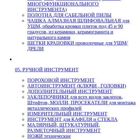
МНОГОФУНКЦИОНАЛЬНОГО
ИНСТРУМЕНТА)
ПОЛОТНА ДЛЯ САБЕЛЬНОЙ ПИЛЫ
ЧАШКА АЛМАЗНАЯ ШЛИФОВАЛЬНАЯ для
УШМ, обработка кромки плиток под 45 и 90
градусов, из керамики, керамогранита и
натурального камня
ЩЕТКИ КРАЦОВКИ проволочные для УШМ/
ДРЕЛИ
05. РУЧНОЙ ИНСТРУМЕНТ
ПОРОХОВОЙ ИНСТРУМЕНТ
АВТОИНСТРУМЕНТ (КЛЮЧИ , ГОЛОВКИ)
ДОПОЛНИТЕЛЬНЫЙ ИНСТРУМЕНТ
ЗАКЛЕПОЧНИКИ для всех видов заклепок,
Штифтов, МОЛЛИ, ПРОСЕКАТЕЛИ для монтажа
металлических профилей
ИЗМЕРИТЕЛЬНЫЙ ИНСТРУМЕНТ
ИНСТРУМЕНТ для КАФЕЛЯ и СТЕКЛА
МАЛЯРНЫЙ, ШТУКАТУРНЫЙ,
РАЗМЕТОЧНЫЙ ИНСТРУМЕНТ
НОЖИ технические