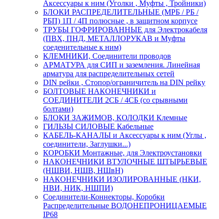
Аксессуары к ним (Уголки , Муфты , Тройники)
БЛОКИ РАСПРЕДЕЛИТЕЛЬНЫЕ (МРБ / РБ /
РБП) 1П / 4П полюсные , в защитном корпусе
ТРУБЫ ГОФРИРОВАННЫЕ для Электрокабеля
(ПВХ, ПНД, МЕТАЛЛОРУКАВ и Муфты
соеденительные к ним)
КЛЕМНИКИ, Соединители проводов
АРМАТУРА для СИП и заземления. Линейная
арматура для распределительных сетей
DIN рейки , Стопор/ограничитель на DIN рейку
БОЛТОВЫЕ НАКОНЕЧНИКИ и
СОЕДИНИТЕЛИ 2СБ / 4СБ (со срывными
болтами)
БЛОКИ ЗАЖИМОВ, КОЛОДКИ Клемные
ГИЛЬЗЫ СИЛОВЫЕ Кабельные
КАБЕЛЬ-КАНАЛЫ и Аксессуары к ним (Углы ,
соединители, Заглушки...)
КОРОБКИ Монтажные, для Электроустановки
НАКОНЕЧНИКИ ВТУЛОЧНЫЕ ШТЫРЬЕВЫЕ
(НШВИ, НШВ, НШвН)
НАКОНЕЧНИКИ ИЗОЛИРОВАННЫЕ (НКИ,
НВИ, НИК, НШПИ)
Соединители-Коннекторы, Коробки
Распределительные ВОДОНЕПРОНИЦАЕМЫЕ
IP68