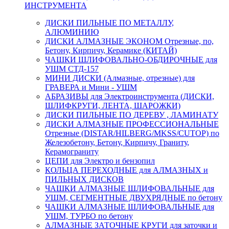
ИНСТРУМЕНТА
ДИСКИ ПИЛЬНЫЕ ПО МЕТАЛЛУ,
АЛЮМИНИЮ
ДИСКИ АЛМАЗНЫЕ ЭКОНОМ Отрезные, по,
Бетону, Кирпичу, Керамике (КИТАЙ)
ЧАШКИ ШЛИФОВАЛЬНО-ОБДИРОЧНЫЕ для
УШМ СТД-157
МИНИ ДИСКИ (Алмазные, отрезные) для
ГРАВЕРА и Мини - УШМ
АБРАЗИВЫ для Электроинструмента (ДИСКИ,
ШЛИФКРУГИ, ЛЕНТА, ШАРОЖКИ)
ДИСКИ ПИЛЬНЫЕ ПО ДЕРЕВУ , ЛАМИНАТУ
ДИСКИ АЛМАЗНЫЕ ПРОФЕССИОНАЛЬНЫЕ
Отрезные (DISTAR/HILBERG/MKSS/CUTOP) по
Железобетону, Бетону, Кирпичу, Граниту,
Керамограниту
ЦЕПИ для Электро и бензопил
КОЛЬЦА ПЕРЕХОДНЫЕ для АЛМАЗНЫХ и
ПИЛЬНЫХ ДИСКОВ
ЧАШКИ АЛМАЗНЫЕ ШЛИФОВАЛЬНЫЕ для
УШМ, СЕГМЕНТНЫЕ ДВУХРЯДНЫЕ по бетону
ЧАШКИ АЛМАЗНЫЕ ШЛИФОВАЛЬНЫЕ для
УШМ, ТУРБО по бетону
АЛМАЗНЫЕ ЗАТОЧНЫЕ КРУГИ для заточки и