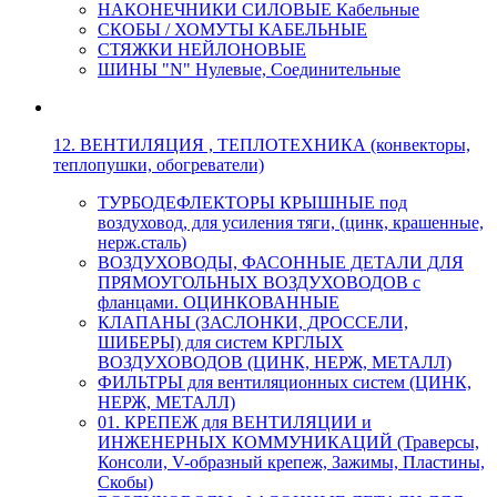
НАКОНЕЧНИКИ СИЛОВЫЕ Кабельные
СКОБЫ / ХОМУТЫ КАБЕЛЬНЫЕ
СТЯЖКИ НЕЙЛОНОВЫЕ
ШИНЫ "N" Нулевые, Соединительные
12. ВЕНТИЛЯЦИЯ , ТЕПЛОТЕХНИКА (конвекторы,
теплопушки, обогреватели)
ТУРБОДЕФЛЕКТОРЫ КРЫШНЫЕ под
воздуховод, для усиления тяги, (цинк, крашенные,
нерж.сталь)
ВОЗДУХОВОДЫ, ФАСОННЫЕ ДЕТАЛИ ДЛЯ
ПРЯМОУГОЛЬНЫХ ВОЗДУХОВОДОВ с
фланцами. ОЦИНКОВАННЫЕ
КЛАПАНЫ (ЗАСЛОНКИ, ДРОССЕЛИ,
ШИБЕРЫ) для систем КРГЛЫХ
ВОЗДУХОВОДОВ (ЦИНК, НЕРЖ, МЕТАЛЛ)
ФИЛЬТРЫ для вентиляционных систем (ЦИНК,
НЕРЖ, МЕТАЛЛ)
01. КРЕПЕЖ для ВЕНТИЛЯЦИИ и
ИНЖЕНЕРНЫХ КОММУНИКАЦИЙ (Траверсы,
Консоли, V-образный крепеж, Зажимы, Пластины,
Скобы)