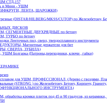
М СТД-157
А и Мини - УШМ
 ШЛИФКРУГИ, ЛЕНТА, ШАРОЖКИ)
(DISTAR/HILBERG/MKSS/CUTOP) по Железобетону, Бетону,
ЛЬНЫХ ДИСКОВ
, СЕГМЕНТНЫЕ ДВУХРЯДНЫЕ по бетону
 ТУРБО по бетону
и Ленточных пил, сверл, твердосплавного инструмента
ДУКТОРЫ, Магнитные держатели для бит
УРЫ, СВЕРЛА, ЗУБИЛА)
УШМ Болгарка (Патроны,переходники, ключи , гайки)
 КЕРАМИКЕ
резер
ом для УШМ, ПРОФЕССИОНАЛ, (Дерево с гвоздями, Пластик
ые (STRONG ) по Железобетону, Бетону, Кирпичу, Граниту, 
ОГОФУНКЦИОНАЛЬНОГО ИНСТРУМЕНТА)
тка кромки плиток под 45 и 90 градусов, из керамики, ке
ЕЛИ