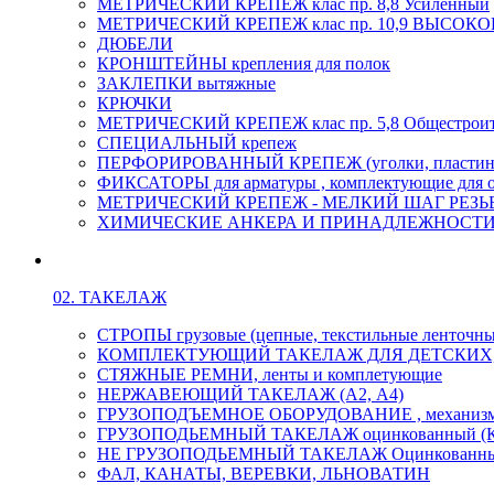
МЕТРИЧЕСКИЙ КРЕПЕЖ клас пр. 8,8 Усиленный
МЕТРИЧЕСКИЙ КРЕПЕЖ клас пр. 10,9 ВЫСО
ДЮБЕЛИ
КРОНШТЕЙНЫ крепления для полок
ЗАКЛЕПКИ вытяжные
КРЮЧКИ
МЕТРИЧЕСКИЙ КРЕПЕЖ клас пр. 5,8 Общестрои
СПЕЦИАЛЬНЫЙ крепеж
ПЕРФОРИРОВАННЫЙ КРЕПЕЖ (уголки, пластины
ФИКСАТОРЫ для арматуры , комплектующие для 
МЕТРИЧЕСКИЙ КРЕПЕЖ - МЕЛКИЙ ШАГ РЕЗЬБЫ,
ХИМИЧЕСКИЕ АНКЕРА И ПРИНАДЛЕЖНОСТИ
02. ТАКЕЛАЖ
СТРОПЫ грузовые (цепные, текстильные ленточны
КОМПЛЕКТУЮЩИЙ ТАКЕЛАЖ ДЛЯ ДЕТСКИХ
СТЯЖНЫЕ РЕМНИ, ленты и комплетующие
НЕРЖАВЕЮЩИЙ ТАКЕЛАЖ (А2, А4)
ГРУЗОПОДЪЕМНОЕ ОБОРУДОВАНИЕ , механиз
ГРУЗОПОДЬЕМНЫЙ ТАКЕЛАЖ оцинкованный (К
НЕ ГРУЗОПОДЬЕМНЫЙ ТАКЕЛАЖ Оцинкованн
ФАЛ, КАНАТЫ, ВЕРЕВКИ, ЛЬНОВАТИН