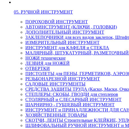
05. РУЧНОЙ ИНСТРУМЕНТ
ПОРОХОВОЙ ИНСТРУМЕНТ
АВТОИНСТРУМЕНТ (КЛЮЧИ , ГОЛОВКИ)
ДОПОЛНИТЕЛЬНЫЙ ИНСТРУМЕНТ
ЗАКЛЕПОЧНИКИ для всех видов заклепок, Штиф
ИЗМЕРИТЕЛЬНЫЙ ИНСТРУМЕНТ
ИНСТРУМЕНТ для КАФЕЛЯ и СТЕКЛА
МАЛЯРНЫЙ, ШТУКАТУРНЫЙ, РАЗМЕТОЧНЫЙ
НОЖИ технические
ЛЕЗВИЯ для НОЖЕЙ
ОТВЕРТКИ
ПИСТОЛЕТЫ для ПЕНЫ, ГЕРМЕТИКОВ, АЭР
РЕЗЬБОНАРЕЗНОЙ ИНСТРУМЕНТ
САДОВЫЕ ИНСТРУМЕНТЫ
СРЕДСТВА ЗАЩИТЫ ТРУДА (Каски, Маски, Очки, 
СТЕПЛЕРЫ: СКОБЫ, ГВОЗДИ для степлеров
СТОЛЯРНЫЙ и СЛЕСАРНЫЙ ИНСТРУМЕНТ
ШАРНИРНО - ГУБЦЕВЫЙ ИНСТРУМЕНТ
ИНСТРУМЕНТ и ПРИНАДЛЕЖНОСТИ ДЛЯ СА
ХОЗЯЙСТВЕННЫЕ ТОВАРЫ
СКОТЧИ, ЛЕНТЫ Строительные КЛЕЙКИЕ, У
ШЛИФОВАЛЬНЫЙ РУЧНОЙ ИНСТРУМЕНТ и 