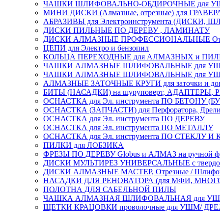
ЧАШКИ ШЛИФОВАЛЬНО-ОБДИРОЧНЫЕ для УШ
МИНИ ДИСКИ (Алмазные, отрезные) для ГРАВЕР
АБРАЗИВЫ для Электроинструмента (ДИСКИ,
ДИСКИ ПИЛЬНЫЕ ПО ДЕРЕВУ , ЛАМИНАТУ
ДИСКИ АЛМАЗНЫЕ ПРОФЕССИОНАЛЬНЫЕ Отрезные 
ЦЕПИ для Электро и бензопил
КОЛЬЦА ПЕРЕХОДНЫЕ для АЛМАЗНЫХ и ПИ
ЧАШКИ АЛМАЗНЫЕ ШЛИФОВАЛЬНЫЕ для УШМ
ЧАШКИ АЛМАЗНЫЕ ШЛИФОВАЛЬНЫЕ для УШМ,
АЛМАЗНЫЕ ЗАТОЧНЫЕ КРУГИ для заточки и доводк
БИТЫ (НАСАДКИ) на шуруповерт, АДАПТЕРЫ, РЕ
ОСНАСТКА для Эл. инструмента ПО БЕТОНУ (Б
ОСНАСТКА (ЗАПЧАСТИ) для Перфоратора, Дрели, 
ОСНАСТКА для Эл. инструмента ПО ДЕРЕВУ
ОСНАСТКА для Эл. инструмента ПО МЕТАЛЛУ
ОСНАСТКА для Эл. инструмента ПО СТЕКЛУ И
ПИЛКИ для ЛОБЗИКА
ФРЕЗЫ ПО ДЕРЕВУ Globus и АЛМАЗ на ручной ф
ДИСКИ МУЛЬТИРЕЗ УНИВЕРСАЛЬНЫЕ с твердосплав
ДИСКИ АЛМАЗНЫЕ МАСТЕР, Отрезные / Шлифовальн
НАСАДКИ ДЛЯ РЕНОВАТОРА (для МФИ, МН
ПОЛОТНА ДЛЯ САБЕЛЬНОЙ ПИЛЫ
ЧАШКА АЛМАЗНАЯ ШЛИФОВАЛЬНАЯ для УШМ, обрабо
ЩЕТКИ КРАЦОВКИ проволочные для УШМ/ ДР