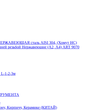
ЕРЖАВЕЮЩАЯ сталь AISI 304, (Хомут НС)
ей резьбой Нержавеющие (А2, А4) ART 9070
-1-2-3м
ТРУМЕНТА
Ю
у, Кирпичу, Керамике (КИТАЙ)