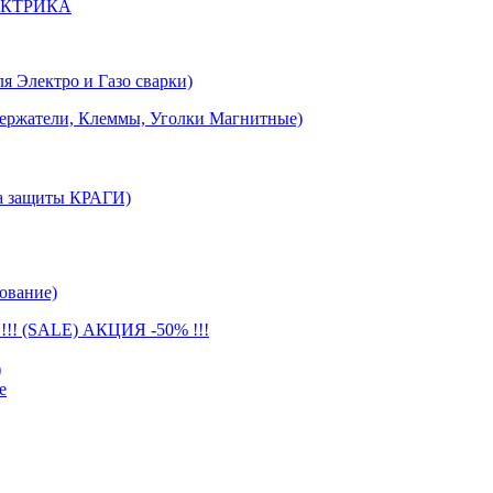
ЕКТРИКА
лектро и Газо сварки)
тели, Клеммы, Уголки Магнитные)
 защиты КРАГИ)
ование)
(SALE) АКЦИЯ -50% !!!
)
е