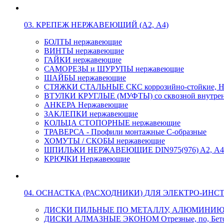
03. КРЕПЕЖ НЕРЖАВЕЮЩИЙ (А2, А4)
БОЛТЫ нержавеющие
ВИНТЫ нержавеющие
ГАЙКИ нержавеющие
САМОРЕЗЫ и ШУРУПЫ нержавеющие
ШАЙБЫ нержавеющие
СТЯЖКИ СТАЛЬНЫЕ СКС коррозийно-стойкие, Н
ВТУЛКИ КРУГЛЫЕ (МУФТЫ) со сквозной внутренн
АНКЕРА Нержавеющие
ЗАКЛЕПКИ нержавеющие
КОЛЬЦА СТОПОРНЫЕ нержавеющие
ТРАВЕРСА - Профили монтажные С-образные
ХОМУТЫ / СКОБЫ нержавеющие
ШПИЛЬКИ НЕРЖАВЕЮЩИЕ DIN975(976) A2, А4 L
КРЮЧКИ Нержавеющие
04. ОСНАСТКА (РАСХОДНИКИ) ДЛЯ ЭЛЕКТРО-ИНС
ДИСКИ ПИЛЬНЫЕ ПО МЕТАЛЛУ, АЛЮМИНИ
ДИСКИ АЛМАЗНЫЕ ЭКОНОМ Отрезные, по, Бетон