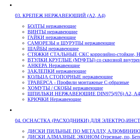
03. КРЕПЕЖ НЕРЖАВЕЮЩИЙ (А2, А4)
БОЛТЫ нержавеющие
ВИНТЫ нержавеющие
ГАЙКИ нержавеющие
САМОРЕЗЫ и ШУРУПЫ нержавеющие
ШАЙБЫ нержавеющие
СТЯЖКИ СТАЛЬНЫЕ СКС коррозийно-стойкие, Н
ВТУЛКИ КРУГЛЫЕ (МУФТЫ) со сквозной внутренн
АНКЕРА Нержавеющие
ЗАКЛЕПКИ нержавеющие
КОЛЬЦА СТОПОРНЫЕ нержавеющие
ТРАВЕРСА - Профили монтажные С-образные
ХОМУТЫ / СКОБЫ нержавеющие
ШПИЛЬКИ НЕРЖАВЕЮЩИЕ DIN975(976) A2, А4 L
КРЮЧКИ Нержавеющие
04. ОСНАСТКА (РАСХОДНИКИ) ДЛЯ ЭЛЕКТРО-ИНС
ДИСКИ ПИЛЬНЫЕ ПО МЕТАЛЛУ, АЛЮМИНИ
ДИСКИ АЛМАЗНЫЕ ЭКОНОМ Отрезные, по, Бетон