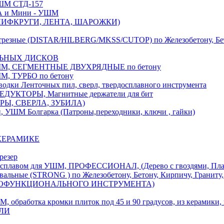
М СТД-157
А и Мини - УШМ
 ШЛИФКРУГИ, ЛЕНТА, ШАРОЖКИ)
(DISTAR/HILBERG/MKSS/CUTOP) по Железобетону, Бетону,
ЛЬНЫХ ДИСКОВ
, СЕГМЕНТНЫЕ ДВУХРЯДНЫЕ по бетону
 ТУРБО по бетону
и Ленточных пил, сверл, твердосплавного инструмента
ДУКТОРЫ, Магнитные держатели для бит
УРЫ, СВЕРЛА, ЗУБИЛА)
УШМ Болгарка (Патроны,переходники, ключи , гайки)
 КЕРАМИКЕ
резер
ом для УШМ, ПРОФЕССИОНАЛ, (Дерево с гвоздями, Пластик
ые (STRONG ) по Железобетону, Бетону, Кирпичу, Граниту, 
ОГОФУНКЦИОНАЛЬНОГО ИНСТРУМЕНТА)
тка кромки плиток под 45 и 90 градусов, из керамики, ке
ЕЛИ