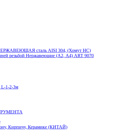
ЕРЖАВЕЮЩАЯ сталь AISI 304, (Хомут НС)
ей резьбой Нержавеющие (А2, А4) ART 9070
-1-2-3м
ТРУМЕНТА
Ю
у, Кирпичу, Керамике (КИТАЙ)