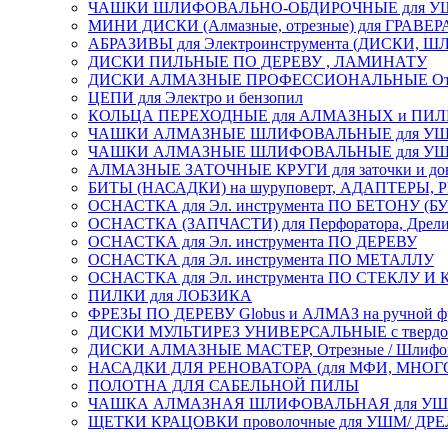
ЧАШКИ ШЛИФОВАЛЬНО-ОБДИРОЧНЫЕ для УШ
МИНИ ДИСКИ (Алмазные, отрезные) для ГРАВЕР
АБРАЗИВЫ для Электроинструмента (ДИСКИ,
ДИСКИ ПИЛЬНЫЕ ПО ДЕРЕВУ , ЛАМИНАТУ
ДИСКИ АЛМАЗНЫЕ ПРОФЕССИОНАЛЬНЫЕ Отрезные 
ЦЕПИ для Электро и бензопил
КОЛЬЦА ПЕРЕХОДНЫЕ для АЛМАЗНЫХ и ПИ
ЧАШКИ АЛМАЗНЫЕ ШЛИФОВАЛЬНЫЕ для УШМ
ЧАШКИ АЛМАЗНЫЕ ШЛИФОВАЛЬНЫЕ для УШМ,
АЛМАЗНЫЕ ЗАТОЧНЫЕ КРУГИ для заточки и доводк
БИТЫ (НАСАДКИ) на шуруповерт, АДАПТЕРЫ, РЕ
ОСНАСТКА для Эл. инструмента ПО БЕТОНУ (Б
ОСНАСТКА (ЗАПЧАСТИ) для Перфоратора, Дрели, 
ОСНАСТКА для Эл. инструмента ПО ДЕРЕВУ
ОСНАСТКА для Эл. инструмента ПО МЕТАЛЛУ
ОСНАСТКА для Эл. инструмента ПО СТЕКЛУ И
ПИЛКИ для ЛОБЗИКА
ФРЕЗЫ ПО ДЕРЕВУ Globus и АЛМАЗ на ручной ф
ДИСКИ МУЛЬТИРЕЗ УНИВЕРСАЛЬНЫЕ с твердосплав
ДИСКИ АЛМАЗНЫЕ МАСТЕР, Отрезные / Шлифовальн
НАСАДКИ ДЛЯ РЕНОВАТОРА (для МФИ, МН
ПОЛОТНА ДЛЯ САБЕЛЬНОЙ ПИЛЫ
ЧАШКА АЛМАЗНАЯ ШЛИФОВАЛЬНАЯ для УШМ, обрабо
ЩЕТКИ КРАЦОВКИ проволочные для УШМ/ ДР