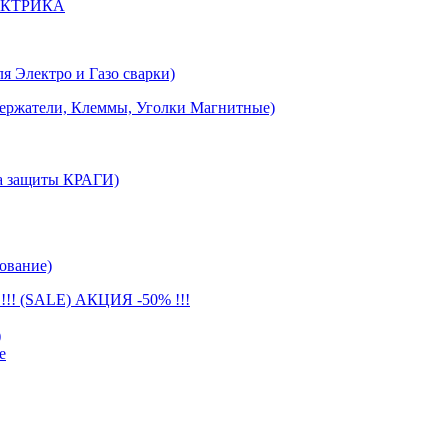
ЕКТРИКА
лектро и Газо сварки)
тели, Клеммы, Уголки Магнитные)
 защиты КРАГИ)
ование)
(SALE) АКЦИЯ -50% !!!
)
е