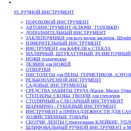
05. РУЧНОЙ ИНСТРУМЕНТ
ПОРОХОВОЙ ИНСТРУМЕНТ
АВТОИНСТРУМЕНТ (КЛЮЧИ , ГОЛОВКИ)
ДОПОЛНИТЕЛЬНЫЙ ИНСТРУМЕНТ
ЗАКЛЕПОЧНИКИ для всех видов заклепок, Штиф
ИЗМЕРИТЕЛЬНЫЙ ИНСТРУМЕНТ
ИНСТРУМЕНТ для КАФЕЛЯ и СТЕКЛА
МАЛЯРНЫЙ, ШТУКАТУРНЫЙ, РАЗМЕТОЧНЫЙ
НОЖИ технические
ЛЕЗВИЯ для НОЖЕЙ
ОТВЕРТКИ
ПИСТОЛЕТЫ для ПЕНЫ, ГЕРМЕТИКОВ, АЭР
РЕЗЬБОНАРЕЗНОЙ ИНСТРУМЕНТ
САДОВЫЕ ИНСТРУМЕНТЫ
СРЕДСТВА ЗАЩИТЫ ТРУДА (Каски, Маски, Очки, 
СТЕПЛЕРЫ: СКОБЫ, ГВОЗДИ для степлеров
СТОЛЯРНЫЙ и СЛЕСАРНЫЙ ИНСТРУМЕНТ
ШАРНИРНО - ГУБЦЕВЫЙ ИНСТРУМЕНТ
ИНСТРУМЕНТ и ПРИНАДЛЕЖНОСТИ ДЛЯ СА
ХОЗЯЙСТВЕННЫЕ ТОВАРЫ
СКОТЧИ, ЛЕНТЫ Строительные КЛЕЙКИЕ, У
ШЛИФОВАЛЬНЫЙ РУЧНОЙ ИНСТРУМЕНТ и 