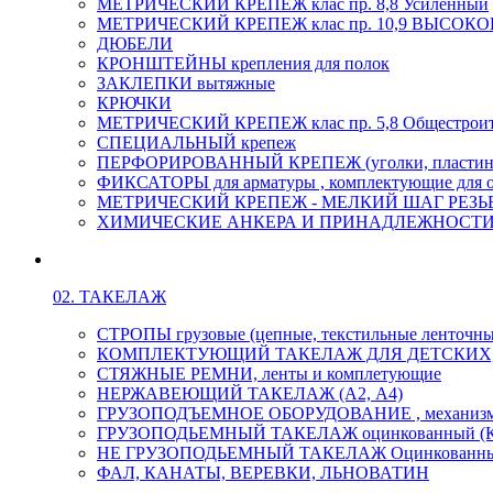
МЕТРИЧЕСКИЙ КРЕПЕЖ клас пр. 8,8 Усиленный
МЕТРИЧЕСКИЙ КРЕПЕЖ клас пр. 10,9 ВЫСО
ДЮБЕЛИ
КРОНШТЕЙНЫ крепления для полок
ЗАКЛЕПКИ вытяжные
КРЮЧКИ
МЕТРИЧЕСКИЙ КРЕПЕЖ клас пр. 5,8 Общестрои
СПЕЦИАЛЬНЫЙ крепеж
ПЕРФОРИРОВАННЫЙ КРЕПЕЖ (уголки, пластины
ФИКСАТОРЫ для арматуры , комплектующие для 
МЕТРИЧЕСКИЙ КРЕПЕЖ - МЕЛКИЙ ШАГ РЕЗЬБЫ,
ХИМИЧЕСКИЕ АНКЕРА И ПРИНАДЛЕЖНОСТИ
02. ТАКЕЛАЖ
СТРОПЫ грузовые (цепные, текстильные ленточны
КОМПЛЕКТУЮЩИЙ ТАКЕЛАЖ ДЛЯ ДЕТСКИХ
СТЯЖНЫЕ РЕМНИ, ленты и комплетующие
НЕРЖАВЕЮЩИЙ ТАКЕЛАЖ (А2, А4)
ГРУЗОПОДЪЕМНОЕ ОБОРУДОВАНИЕ , механиз
ГРУЗОПОДЬЕМНЫЙ ТАКЕЛАЖ оцинкованный (К
НЕ ГРУЗОПОДЬЕМНЫЙ ТАКЕЛАЖ Оцинкованн
ФАЛ, КАНАТЫ, ВЕРЕВКИ, ЛЬНОВАТИН