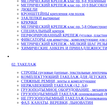
МЕТРИЧЕСКИЙ КРЕПЕЖ клас пр. 8,8 Усиленный
МЕТРИЧЕСКИЙ КРЕПЕЖ клас пр. 10,9 ВЫСО
ДЮБЕЛИ
КРОНШТЕЙНЫ крепления для полок
ЗАКЛЕПКИ вытяжные
КРЮЧКИ
МЕТРИЧЕСКИЙ КРЕПЕЖ клас пр. 5,8 Общестрои
СПЕЦИАЛЬНЫЙ крепеж
ПЕРФОРИРОВАННЫЙ КРЕПЕЖ (уголки, пластины
ФИКСАТОРЫ для арматуры , комплектующие для 
МЕТРИЧЕСКИЙ КРЕПЕЖ - МЕЛКИЙ ШАГ РЕЗЬБЫ,
ХИМИЧЕСКИЕ АНКЕРА И ПРИНАДЛЕЖНОСТИ
02. ТАКЕЛАЖ
СТРОПЫ грузовые (цепные, текстильные ленточны
КОМПЛЕКТУЮЩИЙ ТАКЕЛАЖ ДЛЯ ДЕТСКИХ
СТЯЖНЫЕ РЕМНИ, ленты и комплетующие
НЕРЖАВЕЮЩИЙ ТАКЕЛАЖ (А2, А4)
ГРУЗОПОДЪЕМНОЕ ОБОРУДОВАНИЕ , механиз
ГРУЗОПОДЬЕМНЫЙ ТАКЕЛАЖ оцинкованный (К
НЕ ГРУЗОПОДЬЕМНЫЙ ТАКЕЛАЖ Оцинкованн
ФАЛ, КАНАТЫ, ВЕРЕВКИ, ЛЬНОВАТИН