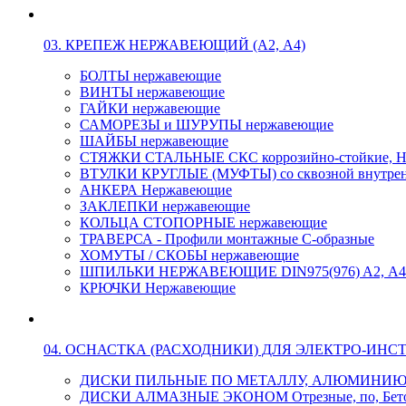
03. КРЕПЕЖ НЕРЖАВЕЮЩИЙ (А2, А4)
БОЛТЫ нержавеющие
ВИНТЫ нержавеющие
ГАЙКИ нержавеющие
САМОРЕЗЫ и ШУРУПЫ нержавеющие
ШАЙБЫ нержавеющие
СТЯЖКИ СТАЛЬНЫЕ СКС коррозийно-стойкие, Н
ВТУЛКИ КРУГЛЫЕ (МУФТЫ) со сквозной внутренн
АНКЕРА Нержавеющие
ЗАКЛЕПКИ нержавеющие
КОЛЬЦА СТОПОРНЫЕ нержавеющие
ТРАВЕРСА - Профили монтажные С-образные
ХОМУТЫ / СКОБЫ нержавеющие
ШПИЛЬКИ НЕРЖАВЕЮЩИЕ DIN975(976) A2, А4 L
КРЮЧКИ Нержавеющие
04. ОСНАСТКА (РАСХОДНИКИ) ДЛЯ ЭЛЕКТРО-ИНС
ДИСКИ ПИЛЬНЫЕ ПО МЕТАЛЛУ, АЛЮМИНИ
ДИСКИ АЛМАЗНЫЕ ЭКОНОМ Отрезные, по, Бетон