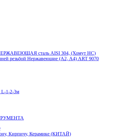
ЕРЖАВЕЮЩАЯ сталь AISI 304, (Хомут НС)
ей резьбой Нержавеющие (А2, А4) ART 9070
-1-2-3м
ТРУМЕНТА
Ю
у, Кирпичу, Керамике (КИТАЙ)