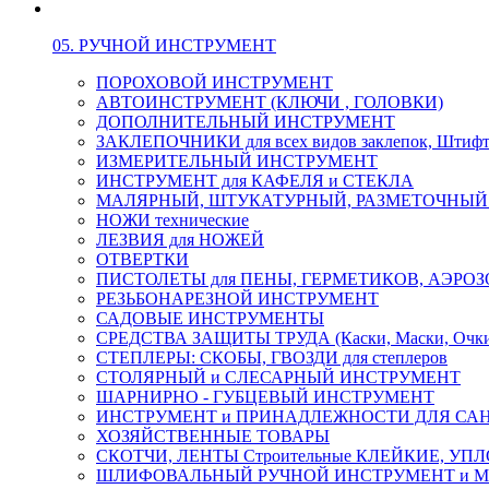
05. РУЧНОЙ ИНСТРУМЕНТ
ПОРОХОВОЙ ИНСТРУМЕНТ
АВТОИНСТРУМЕНТ (КЛЮЧИ , ГОЛОВКИ)
ДОПОЛНИТЕЛЬНЫЙ ИНСТРУМЕНТ
ЗАКЛЕПОЧНИКИ для всех видов заклепок, Штиф
ИЗМЕРИТЕЛЬНЫЙ ИНСТРУМЕНТ
ИНСТРУМЕНТ для КАФЕЛЯ и СТЕКЛА
МАЛЯРНЫЙ, ШТУКАТУРНЫЙ, РАЗМЕТОЧНЫЙ
НОЖИ технические
ЛЕЗВИЯ для НОЖЕЙ
ОТВЕРТКИ
ПИСТОЛЕТЫ для ПЕНЫ, ГЕРМЕТИКОВ, АЭР
РЕЗЬБОНАРЕЗНОЙ ИНСТРУМЕНТ
САДОВЫЕ ИНСТРУМЕНТЫ
СРЕДСТВА ЗАЩИТЫ ТРУДА (Каски, Маски, Очки, 
СТЕПЛЕРЫ: СКОБЫ, ГВОЗДИ для степлеров
СТОЛЯРНЫЙ и СЛЕСАРНЫЙ ИНСТРУМЕНТ
ШАРНИРНО - ГУБЦЕВЫЙ ИНСТРУМЕНТ
ИНСТРУМЕНТ и ПРИНАДЛЕЖНОСТИ ДЛЯ СА
ХОЗЯЙСТВЕННЫЕ ТОВАРЫ
СКОТЧИ, ЛЕНТЫ Строительные КЛЕЙКИЕ, У
ШЛИФОВАЛЬНЫЙ РУЧНОЙ ИНСТРУМЕНТ и 