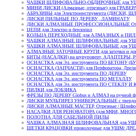
ЧАШКИ ШЛИФОВАЛЬНО-ОБДИРОЧНЫЕ для УШ
МИНИ ДИСКИ (Алмазные, отрезные) для ГРАВЕР
АБРАЗИВЫ для Электроинструмента (ДИСКИ,
ДИСКИ ПИЛЬНЫЕ ПО ДЕРЕВУ , ЛАМИНАТУ
ДИСКИ АЛМАЗНЫЕ ПРОФЕССИОНАЛЬНЫЕ Отрезные 
ЦЕПИ для Электро и бензопил
КОЛЬЦА ПЕРЕХОДНЫЕ для АЛМАЗНЫХ и ПИ
ЧАШКИ АЛМАЗНЫЕ ШЛИФОВАЛЬНЫЕ для УШМ
ЧАШКИ АЛМАЗНЫЕ ШЛИФОВАЛЬНЫЕ для УШМ,
АЛМАЗНЫЕ ЗАТОЧНЫЕ КРУГИ для заточки и доводк
БИТЫ (НАСАДКИ) на шуруповерт, АДАПТЕРЫ, РЕ
ОСНАСТКА для Эл. инструмента ПО БЕТОНУ (Б
ОСНАСТКА (ЗАПЧАСТИ) для Перфоратора, Дрели, 
ОСНАСТКА для Эл. инструмента ПО ДЕРЕВУ
ОСНАСТКА для Эл. инструмента ПО МЕТАЛЛУ
ОСНАСТКА для Эл. инструмента ПО СТЕКЛУ И
ПИЛКИ для ЛОБЗИКА
ФРЕЗЫ ПО ДЕРЕВУ Globus и АЛМАЗ на ручной ф
ДИСКИ МУЛЬТИРЕЗ УНИВЕРСАЛЬНЫЕ с твердосплав
ДИСКИ АЛМАЗНЫЕ МАСТЕР, Отрезные / Шлифовальн
НАСАДКИ ДЛЯ РЕНОВАТОРА (для МФИ, МН
ПОЛОТНА ДЛЯ САБЕЛЬНОЙ ПИЛЫ
ЧАШКА АЛМАЗНАЯ ШЛИФОВАЛЬНАЯ для УШМ, обрабо
ЩЕТКИ КРАЦОВКИ проволочные для УШМ/ ДР