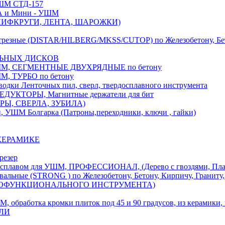
М СТД-157
А и Мини - УШМ
 ШЛИФКРУГИ, ЛЕНТА, ШАРОЖКИ)
(DISTAR/HILBERG/MKSS/CUTOP) по Железобетону, Бетону,
ЛЬНЫХ ДИСКОВ
, СЕГМЕНТНЫЕ ДВУХРЯДНЫЕ по бетону
 ТУРБО по бетону
и Ленточных пил, сверл, твердосплавного инструмента
ДУКТОРЫ, Магнитные держатели для бит
УРЫ, СВЕРЛА, ЗУБИЛА)
УШМ Болгарка (Патроны,переходники, ключи , гайки)
 КЕРАМИКЕ
резер
ом для УШМ, ПРОФЕССИОНАЛ, (Дерево с гвоздями, Пластик
ые (STRONG ) по Железобетону, Бетону, Кирпичу, Граниту, 
ОГОФУНКЦИОНАЛЬНОГО ИНСТРУМЕНТА)
тка кромки плиток под 45 и 90 градусов, из керамики, ке
ЕЛИ