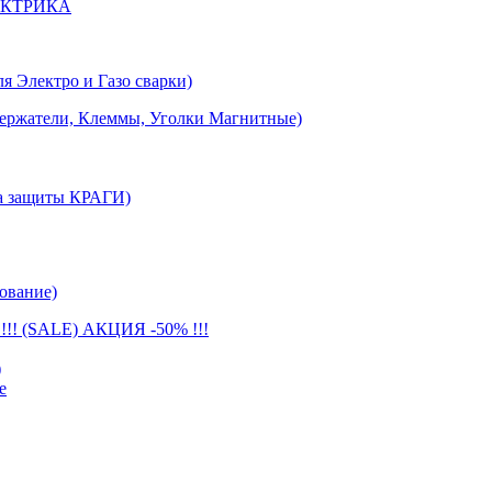
ЕКТРИКА
лектро и Газо сварки)
тели, Клеммы, Уголки Магнитные)
 защиты КРАГИ)
ование)
(SALE) АКЦИЯ -50% !!!
)
е