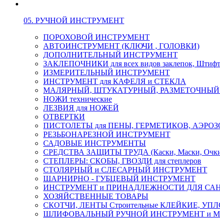
05. РУЧНОЙ ИНСТРУМЕНТ
ПОРОХОВОЙ ИНСТРУМЕНТ
АВТОИНСТРУМЕНТ (КЛЮЧИ , ГОЛОВКИ)
ДОПОЛНИТЕЛЬНЫЙ ИНСТРУМЕНТ
ЗАКЛЕПОЧНИКИ для всех видов заклепок, Штиф
ИЗМЕРИТЕЛЬНЫЙ ИНСТРУМЕНТ
ИНСТРУМЕНТ для КАФЕЛЯ и СТЕКЛА
МАЛЯРНЫЙ, ШТУКАТУРНЫЙ, РАЗМЕТОЧНЫЙ
НОЖИ технические
ЛЕЗВИЯ для НОЖЕЙ
ОТВЕРТКИ
ПИСТОЛЕТЫ для ПЕНЫ, ГЕРМЕТИКОВ, АЭР
РЕЗЬБОНАРЕЗНОЙ ИНСТРУМЕНТ
САДОВЫЕ ИНСТРУМЕНТЫ
СРЕДСТВА ЗАЩИТЫ ТРУДА (Каски, Маски, Очки, 
СТЕПЛЕРЫ: СКОБЫ, ГВОЗДИ для степлеров
СТОЛЯРНЫЙ и СЛЕСАРНЫЙ ИНСТРУМЕНТ
ШАРНИРНО - ГУБЦЕВЫЙ ИНСТРУМЕНТ
ИНСТРУМЕНТ и ПРИНАДЛЕЖНОСТИ ДЛЯ СА
ХОЗЯЙСТВЕННЫЕ ТОВАРЫ
СКОТЧИ, ЛЕНТЫ Строительные КЛЕЙКИЕ, У
ШЛИФОВАЛЬНЫЙ РУЧНОЙ ИНСТРУМЕНТ и 