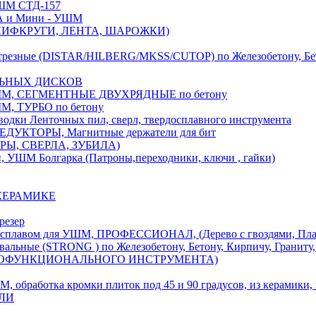
М СТД-157
А и Мини - УШМ
 ШЛИФКРУГИ, ЛЕНТА, ШАРОЖКИ)
(DISTAR/HILBERG/MKSS/CUTOP) по Железобетону, Бетону,
ЛЬНЫХ ДИСКОВ
, СЕГМЕНТНЫЕ ДВУХРЯДНЫЕ по бетону
 ТУРБО по бетону
и Ленточных пил, сверл, твердосплавного инструмента
ДУКТОРЫ, Магнитные держатели для бит
УРЫ, СВЕРЛА, ЗУБИЛА)
УШМ Болгарка (Патроны,переходники, ключи , гайки)
 КЕРАМИКЕ
резер
ом для УШМ, ПРОФЕССИОНАЛ, (Дерево с гвоздями, Пластик
ые (STRONG ) по Железобетону, Бетону, Кирпичу, Граниту, 
ОГОФУНКЦИОНАЛЬНОГО ИНСТРУМЕНТА)
тка кромки плиток под 45 и 90 градусов, из керамики, ке
ЕЛИ