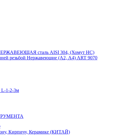
ЕРЖАВЕЮЩАЯ сталь AISI 304, (Хомут НС)
ей резьбой Нержавеющие (А2, А4) ART 9070
-1-2-3м
ТРУМЕНТА
Ю
у, Кирпичу, Керамике (КИТАЙ)