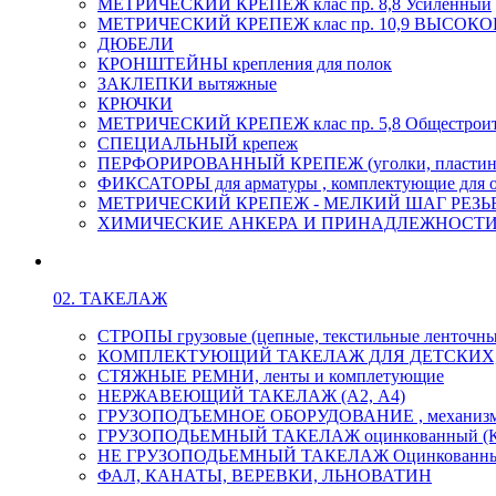
МЕТРИЧЕСКИЙ КРЕПЕЖ клас пр. 8,8 Усиленный
МЕТРИЧЕСКИЙ КРЕПЕЖ клас пр. 10,9 ВЫСО
ДЮБЕЛИ
КРОНШТЕЙНЫ крепления для полок
ЗАКЛЕПКИ вытяжные
КРЮЧКИ
МЕТРИЧЕСКИЙ КРЕПЕЖ клас пр. 5,8 Общестрои
СПЕЦИАЛЬНЫЙ крепеж
ПЕРФОРИРОВАННЫЙ КРЕПЕЖ (уголки, пластины
ФИКСАТОРЫ для арматуры , комплектующие для 
МЕТРИЧЕСКИЙ КРЕПЕЖ - МЕЛКИЙ ШАГ РЕЗЬБЫ,
ХИМИЧЕСКИЕ АНКЕРА И ПРИНАДЛЕЖНОСТИ
02. ТАКЕЛАЖ
СТРОПЫ грузовые (цепные, текстильные ленточны
КОМПЛЕКТУЮЩИЙ ТАКЕЛАЖ ДЛЯ ДЕТСКИХ
СТЯЖНЫЕ РЕМНИ, ленты и комплетующие
НЕРЖАВЕЮЩИЙ ТАКЕЛАЖ (А2, А4)
ГРУЗОПОДЪЕМНОЕ ОБОРУДОВАНИЕ , механиз
ГРУЗОПОДЬЕМНЫЙ ТАКЕЛАЖ оцинкованный (К
НЕ ГРУЗОПОДЬЕМНЫЙ ТАКЕЛАЖ Оцинкованн
ФАЛ, КАНАТЫ, ВЕРЕВКИ, ЛЬНОВАТИН