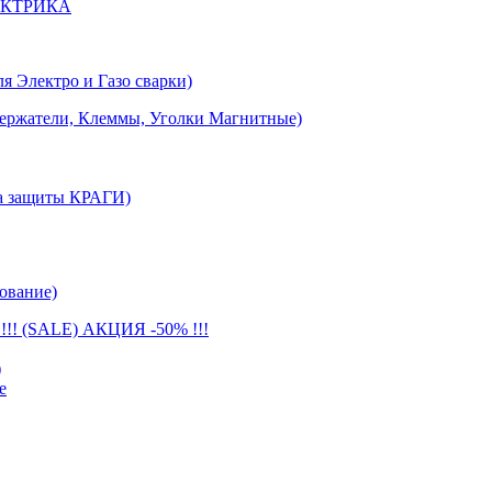
ЕКТРИКА
лектро и Газо сварки)
тели, Клеммы, Уголки Магнитные)
 защиты КРАГИ)
ование)
(SALE) АКЦИЯ -50% !!!
)
е