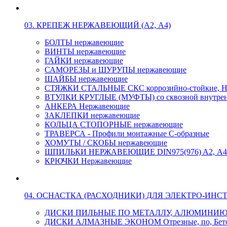
03. КРЕПЕЖ НЕРЖАВЕЮЩИЙ (А2, А4)
БОЛТЫ нержавеющие
ВИНТЫ нержавеющие
ГАЙКИ нержавеющие
САМОРЕЗЫ и ШУРУПЫ нержавеющие
ШАЙБЫ нержавеющие
СТЯЖКИ СТАЛЬНЫЕ СКС коррозийно-стойкие, Н
ВТУЛКИ КРУГЛЫЕ (МУФТЫ) со сквозной внутренн
АНКЕРА Нержавеющие
ЗАКЛЕПКИ нержавеющие
КОЛЬЦА СТОПОРНЫЕ нержавеющие
ТРАВЕРСА - Профили монтажные С-образные
ХОМУТЫ / СКОБЫ нержавеющие
ШПИЛЬКИ НЕРЖАВЕЮЩИЕ DIN975(976) A2, А4 L
КРЮЧКИ Нержавеющие
04. ОСНАСТКА (РАСХОДНИКИ) ДЛЯ ЭЛЕКТРО-ИНС
ДИСКИ ПИЛЬНЫЕ ПО МЕТАЛЛУ, АЛЮМИНИ
ДИСКИ АЛМАЗНЫЕ ЭКОНОМ Отрезные, по, Бетон