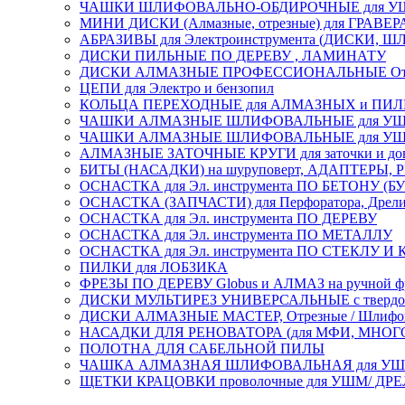
ЧАШКИ ШЛИФОВАЛЬНО-ОБДИРОЧНЫЕ для УШ
МИНИ ДИСКИ (Алмазные, отрезные) для ГРАВЕР
АБРАЗИВЫ для Электроинструмента (ДИСКИ,
ДИСКИ ПИЛЬНЫЕ ПО ДЕРЕВУ , ЛАМИНАТУ
ДИСКИ АЛМАЗНЫЕ ПРОФЕССИОНАЛЬНЫЕ Отрезные 
ЦЕПИ для Электро и бензопил
КОЛЬЦА ПЕРЕХОДНЫЕ для АЛМАЗНЫХ и ПИ
ЧАШКИ АЛМАЗНЫЕ ШЛИФОВАЛЬНЫЕ для УШМ
ЧАШКИ АЛМАЗНЫЕ ШЛИФОВАЛЬНЫЕ для УШМ,
АЛМАЗНЫЕ ЗАТОЧНЫЕ КРУГИ для заточки и доводк
БИТЫ (НАСАДКИ) на шуруповерт, АДАПТЕРЫ, РЕ
ОСНАСТКА для Эл. инструмента ПО БЕТОНУ (Б
ОСНАСТКА (ЗАПЧАСТИ) для Перфоратора, Дрели, 
ОСНАСТКА для Эл. инструмента ПО ДЕРЕВУ
ОСНАСТКА для Эл. инструмента ПО МЕТАЛЛУ
ОСНАСТКА для Эл. инструмента ПО СТЕКЛУ И
ПИЛКИ для ЛОБЗИКА
ФРЕЗЫ ПО ДЕРЕВУ Globus и АЛМАЗ на ручной ф
ДИСКИ МУЛЬТИРЕЗ УНИВЕРСАЛЬНЫЕ с твердосплав
ДИСКИ АЛМАЗНЫЕ МАСТЕР, Отрезные / Шлифовальн
НАСАДКИ ДЛЯ РЕНОВАТОРА (для МФИ, МН
ПОЛОТНА ДЛЯ САБЕЛЬНОЙ ПИЛЫ
ЧАШКА АЛМАЗНАЯ ШЛИФОВАЛЬНАЯ для УШМ, обрабо
ЩЕТКИ КРАЦОВКИ проволочные для УШМ/ ДР