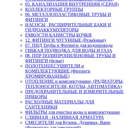
05. КАНАЛИЗАЦИЯ ВНУТРЕННЯЯ (СЕРАЯ)
КОЛЛЕКТОРНЫЕ ГРУППЫ
06. МЕТАЛЛОПЛАСТИКОВЫЕ ТРУБЫ И
ФИТИНГИ
НАСОСЫ , РАСШИРИТЕЛЬНЫЕ БАКИ И
ГИДРОАККУМУЛЯТОРЫ
ЕМКОСТИ,КАНИСТРЫ,БОЧКИ
12. ФИТИНГИ ЧУГУННЫЕ (Резьбовые)
07. ПНД Трубы и Фитинги для водопровода
ГИБКАЯ ПОДВОДКА ДЛЯ ВОДЫ И ГАЗА
08. ППР ПОЛИПРОПИЛЕНОВЫЕ ТРУБЫ И
ФИТИНГИ (белые)
ПОЛОТЕНЦЕСУШИТЕЛИ и
КОМПЛЕКТУЮЩИЕ (Фитинги
ХРОМИРОВАННЫЕ)
ОТОПЛЕНИЕ и комплектующие, (РАДИАТОРЫ,
ТЕПЛОНОСИТЕЛИ, КОТЛЫ, АВТОМАТИКА)
ПРЕДОХРАНИТЕЛЬНЫЕ И ИЗМЕРИТЕЛЬНЫЕ
ПРИБОРЫ
РАСХОДНЫЕ МАТЕРИАЛЫ ДЛЯ
САНТЕХНИКИ
ФИЛЬТРЫ для очистки воды и комплектующие
СЛИВНАЯ - НАЛИВНАЯ АРМАТУРА
СМЕСИТЕЛИ для Кухонь, Душевых, Ванн
(Фурнитура для смесителей)