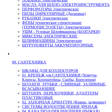
ЛОБЗИКИ Электрические
МАСЛА ДЛЯ БЕНЗО-ЭЛЕКТРОИНСТРУМЕНТА
ПЕРФОРАТОРЫ Электрические
ПИЛЫ ЦИРКУЛЯРНЫЕ (Дисковые)
РУБАНКИ Электрические
ФЕНЫ технические строительные
(ТЕРМОПИСТОЛЕТЫ) Электрические
УШМ - Угловые Шлифмашины (БОЛГАРКИ)
МИКСЕРЫ ЭЛЕКТРИЧЕСКИЕ
ШЛИФМАШИНЫ Электрические
ШУРУПОВЕРТЫ АККУМУЛЯТОРНЫЕ
09. САНТЕХНИКА
ШКАФЫ ДЛЯ КОЛЛЕКТОРОВ
01. КРЕПЕЖ для САНТЕХНИКИ (Хомуты,
Клипсы, Кронштейны, Скобы, Крепления)
ШЛАНГИ, ТРУБКИ - СЛИВНЫЕ, ЗАЛИВНЫЕ,
ВСАСЫВАЮЩИЕ
ШТУЦЕРА, ПЕРЕХОДНИКИ, АДАПТЕРЫ
ПЛАСТИКОВЫЕ
02. ЗАПОРНАЯ АРМАТУРА (Краны ,задвижки)
СИСТЕМЫ ВОДООТВЕДЕНИЯ ДРЕНАЖ
04. КАНАЛИЗАЦИЯ ВНЕШНЯЯ (РЫЖАЯ)