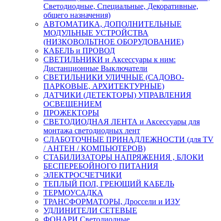
Светодиодные, Специальные, Декоративные,
общего назначения)
АВТОМАТИКА, ДОПОЛНИТЕЛЬНЫЕ
МОДУЛЬНЫЕ УСТРОЙСТВА
(НИЗКОВОЛЬТНОЕ ОБОРУДОВАНИЕ)
КАБЕЛЬ и ПРОВОД
СВЕТИЛЬНИКИ и Аксессуары к ним:
Дистанционные Выключатели
СВЕТИЛЬНИКИ УЛИЧНЫЕ (САДОВО-
ПАРКОВЫЕ, АРХИТЕКТУРНЫЕ)
ДАТЧИКИ (ДЕТЕКТОРЫ) УПРАВЛЕНИЯ
ОСВЕЩЕНИЕМ
ПРОЖЕКТОРЫ
СВЕТОДИОДНАЯ ЛЕНТА и Аксессуары для
монтажа светодиодных лент
СЛАБОТОЧНЫЕ ПРИНАДЛЕЖНОСТИ (для TV
/ АНТЕН / КОМПЬЮТЕРОВ)
СТАБИЛИЗАТОРЫ НАПРЯЖЕНИЯ , БЛОКИ
БЕСПЕРЕБОЙНОГО ПИТАНИЯ
ЭЛЕКТРОСЧЕТЧИКИ
ТЕПЛЫЙ ПОЛ, ГРЕЮЩИЙ КАБЕЛЬ
ТЕРМОУСАДКА
ТРАНСФОРМАТОРЫ, Дроссели и ИЗУ
УДЛИНИТЕЛИ СЕТЕВЫЕ
ФОНАРИ Светодиодные