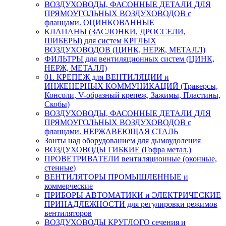
ВОЗДУХОВОДЫ, ФАСОННЫЕ ДЕТАЛИ ДЛЯ
ПРЯМОУГОЛЬНЫХ ВОЗДУХОВОДОВ с
фланцами. ОЦИНКОВАННЫЕ
КЛАПАНЫ (ЗАСЛОНКИ, ДРОССЕЛИ,
ШИБЕРЫ) для систем КРГЛЫХ
ВОЗДУХОВОДОВ (ЦИНК, НЕРЖ, МЕТАЛЛ)
ФИЛЬТРЫ для вентиляционных систем (ЦИНК,
НЕРЖ, МЕТАЛЛ)
01. КРЕПЕЖ для ВЕНТИЛЯЦИИ и
ИНЖЕНЕРНЫХ КОММУНИКАЦИЙ (Траверсы,
Консоли, V-образный крепеж, Зажимы, Пластины,
Скобы)
ВОЗДУХОВОДЫ, ФАСОННЫЕ ДЕТАЛИ ДЛЯ
ПРЯМОУГОЛЬНЫХ ВОЗДУХОВОДОВ с
фланцами. НЕРЖАВЕЮЩАЯ СТАЛЬ
Зонты над оборудованием для дымоудоления
ВОЗДУХОВОДЫ ГИБКИЕ (Гофра метал.)
ПРОВЕТРИВАТЕЛИ вентиляционные (оконные,
стенные)
ВЕНТИЛЯТОРЫ ПРОМЫШЛЕННЫЕ и
коммерческие
ПРИБОРЫ АВТОМАТИКИ и ЭЛЕКТРИЧЕСКИЕ
ПРИНАДЛЕЖНОСТИ для регулировки режимов
вентиляторов
ВОЗДУХОВОДЫ КРУГЛОГО сечения и