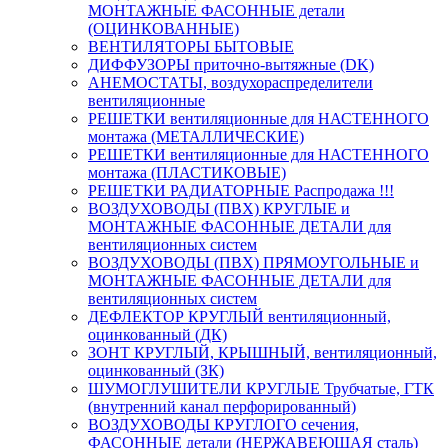
МОНТАЖНЫЕ ФАСОННЫЕ детали
(ОЦИНКОВАННЫЕ)
ВЕНТИЛЯТОРЫ БЫТОВЫЕ
ДИФФУЗОРЫ приточно-вытяжные (DK)
АНЕМОСТАТЫ, воздухораспределители
вентиляционные
РЕШЕТКИ вентиляционные для НАСТЕННОГО
монтажа (МЕТАЛЛИЧЕСКИЕ)
РЕШЕТКИ вентиляционные для НАСТЕННОГО
монтажа (ПЛАСТИКОВЫЕ)
РЕШЕТКИ РАДИАТОРНЫЕ Распродажа !!!
ВОЗДУХОВОДЫ (ПВХ) КРУГЛЫЕ и
МОНТАЖНЫЕ ФАСОННЫЕ ДЕТАЛИ для
вентиляционных систем
ВОЗДУХОВОДЫ (ПВХ) ПРЯМОУГОЛЬНЫЕ и
МОНТАЖНЫЕ ФАСОННЫЕ ДЕТАЛИ для
вентиляционных систем
ДЕФЛЕКТОР КРУГЛЫЙ вентиляционный,
оцинкованный (ДК)
ЗОНТ КРУГЛЫЙ, КРЫШНЫЙ, вентиляционный,
оцинкованный (ЗК)
ШУМОГЛУШИТЕЛИ КРУГЛЫЕ Трубчатые, ГТК
(внутренний канал перфорированный)
ВОЗДУХОВОДЫ КРУГЛОГО сечения,
ФАСОННЫЕ детали (НЕРЖАВЕЮЩАЯ сталь)