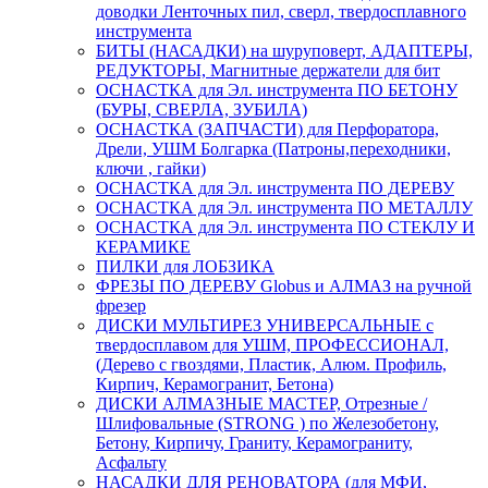
доводки Ленточных пил, сверл, твердосплавного
инструмента
БИТЫ (НАСАДКИ) на шуруповерт, АДАПТЕРЫ,
РЕДУКТОРЫ, Магнитные держатели для бит
ОСНАСТКА для Эл. инструмента ПО БЕТОНУ
(БУРЫ, СВЕРЛА, ЗУБИЛА)
ОСНАСТКА (ЗАПЧАСТИ) для Перфоратора,
Дрели, УШМ Болгарка (Патроны,переходники,
ключи , гайки)
ОСНАСТКА для Эл. инструмента ПО ДЕРЕВУ
ОСНАСТКА для Эл. инструмента ПО МЕТАЛЛУ
ОСНАСТКА для Эл. инструмента ПО СТЕКЛУ И
КЕРАМИКЕ
ПИЛКИ для ЛОБЗИКА
ФРЕЗЫ ПО ДЕРЕВУ Globus и АЛМАЗ на ручной
фрезер
ДИСКИ МУЛЬТИРЕЗ УНИВЕРСАЛЬНЫЕ с
твердосплавом для УШМ, ПРОФЕССИОНАЛ,
(Дерево с гвоздями, Пластик, Алюм. Профиль,
Кирпич, Керамогранит, Бетона)
ДИСКИ АЛМАЗНЫЕ МАСТЕР, Отрезные /
Шлифовальные (STRONG ) по Железобетону,
Бетону, Кирпичу, Граниту, Керамограниту,
Асфальту
НАСАДКИ ДЛЯ РЕНОВАТОРА (для МФИ,