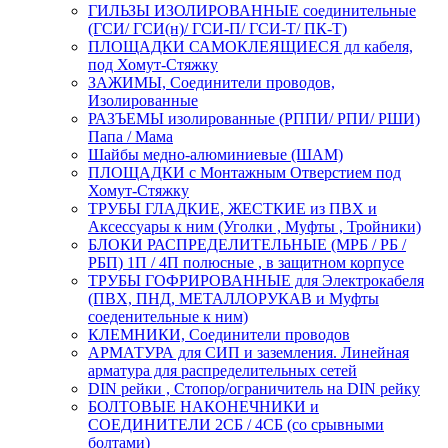
ГИЛЬЗЫ ИЗОЛИРОВАННЫЕ соединительные
(ГСИ/ ГСИ(н)/ ГСИ-П/ ГСИ-Т/ ПК-Т)
ПЛОЩАДКИ САМОКЛЕЯЩИЕСЯ дл кабеля,
под Хомут-Стяжку
ЗАЖИМЫ, Соединители проводов,
Изолированные
РАЗЪЕМЫ изолированные (РППИ/ РПИ/ РШИ)
Папа / Мама
Шайбы медно-алюминиевые (ШАМ)
ПЛОЩАДКИ с Монтажным Отверстием под
Хомут-Стяжку
ТРУБЫ ГЛАДКИЕ, ЖЕСТКИЕ из ПВХ и
Аксессуары к ним (Уголки , Муфты , Тройники)
БЛОКИ РАСПРЕДЕЛИТЕЛЬНЫЕ (МРБ / РБ /
РБП) 1П / 4П полюсные , в защитном корпусе
ТРУБЫ ГОФРИРОВАННЫЕ для Электрокабеля
(ПВХ, ПНД, МЕТАЛЛОРУКАВ и Муфты
соеденительные к ним)
КЛЕМНИКИ, Соединители проводов
АРМАТУРА для СИП и заземления. Линейная
арматура для распределительных сетей
DIN рейки , Стопор/ограничитель на DIN рейку
БОЛТОВЫЕ НАКОНЕЧНИКИ и
СОЕДИНИТЕЛИ 2СБ / 4СБ (со срывными
болтами)