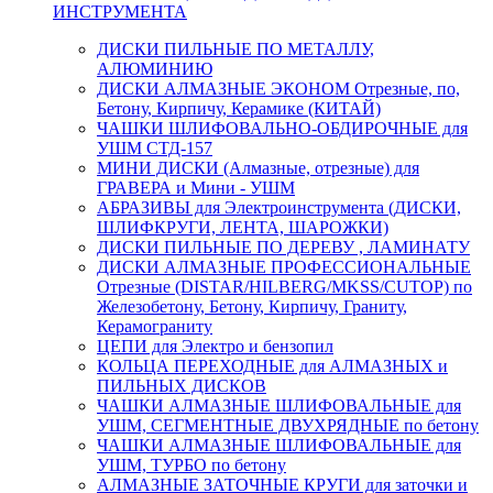
ИНСТРУМЕНТА
ДИСКИ ПИЛЬНЫЕ ПО МЕТАЛЛУ,
АЛЮМИНИЮ
ДИСКИ АЛМАЗНЫЕ ЭКОНОМ Отрезные, по,
Бетону, Кирпичу, Керамике (КИТАЙ)
ЧАШКИ ШЛИФОВАЛЬНО-ОБДИРОЧНЫЕ для
УШМ СТД-157
МИНИ ДИСКИ (Алмазные, отрезные) для
ГРАВЕРА и Мини - УШМ
АБРАЗИВЫ для Электроинструмента (ДИСКИ,
ШЛИФКРУГИ, ЛЕНТА, ШАРОЖКИ)
ДИСКИ ПИЛЬНЫЕ ПО ДЕРЕВУ , ЛАМИНАТУ
ДИСКИ АЛМАЗНЫЕ ПРОФЕССИОНАЛЬНЫЕ
Отрезные (DISTAR/HILBERG/MKSS/CUTOP) по
Железобетону, Бетону, Кирпичу, Граниту,
Керамограниту
ЦЕПИ для Электро и бензопил
КОЛЬЦА ПЕРЕХОДНЫЕ для АЛМАЗНЫХ и
ПИЛЬНЫХ ДИСКОВ
ЧАШКИ АЛМАЗНЫЕ ШЛИФОВАЛЬНЫЕ для
УШМ, СЕГМЕНТНЫЕ ДВУХРЯДНЫЕ по бетону
ЧАШКИ АЛМАЗНЫЕ ШЛИФОВАЛЬНЫЕ для
УШМ, ТУРБО по бетону
АЛМАЗНЫЕ ЗАТОЧНЫЕ КРУГИ для заточки и