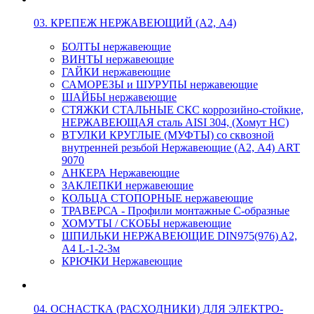
03. КРЕПЕЖ НЕРЖАВЕЮЩИЙ (А2, А4)
БОЛТЫ нержавеющие
ВИНТЫ нержавеющие
ГАЙКИ нержавеющие
САМОРЕЗЫ и ШУРУПЫ нержавеющие
ШАЙБЫ нержавеющие
СТЯЖКИ СТАЛЬНЫЕ СКС коррозийно-стойкие,
НЕРЖАВЕЮЩАЯ сталь AISI 304, (Хомут НС)
ВТУЛКИ КРУГЛЫЕ (МУФТЫ) со сквозной
внутренней резьбой Нержавеющие (А2, А4) ART
9070
АНКЕРА Нержавеющие
ЗАКЛЕПКИ нержавеющие
КОЛЬЦА СТОПОРНЫЕ нержавеющие
ТРАВЕРСА - Профили монтажные С-образные
ХОМУТЫ / СКОБЫ нержавеющие
ШПИЛЬКИ НЕРЖАВЕЮЩИЕ DIN975(976) A2,
А4 L-1-2-3м
КРЮЧКИ Нержавеющие
04. ОСНАСТКА (РАСХОДНИКИ) ДЛЯ ЭЛЕКТРО-