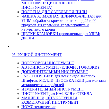
МНОГОФУНКЦИОНАЛЬНОГО
ИНСТРУМЕНТА)
ПОЛОТНА ДЛЯ САБЕЛЬНОЙ ПИЛЫ
ЧАШКА АЛМАЗНАЯ ШЛИФОВАЛЬНАЯ для
УШМ, обработка кромки плиток под 45 и 90
градусов, из керамики, керамогранита и
натурального камня
ЩЕТКИ КРАЦОВКИ проволочные для УШМ/
ДРЕЛИ
05. РУЧНОЙ ИНСТРУМЕНТ
ПОРОХОВОЙ ИНСТРУМЕНТ
АВТОИНСТРУМЕНТ (КЛЮЧИ , ГОЛОВКИ)
ДОПОЛНИТЕЛЬНЫЙ ИНСТРУМЕНТ
ЗАКЛЕПОЧНИКИ для всех видов заклепок,
Штифтов, МОЛЛИ, ПРОСЕКАТЕЛИ для монтажа
металлических профилей
ИЗМЕРИТЕЛЬНЫЙ ИНСТРУМЕНТ
ИНСТРУМЕНТ для КАФЕЛЯ и СТЕКЛА
МАЛЯРНЫЙ, ШТУКАТУРНЫЙ,
РАЗМЕТОЧНЫЙ ИНСТРУМЕНТ
НОЖИ технические