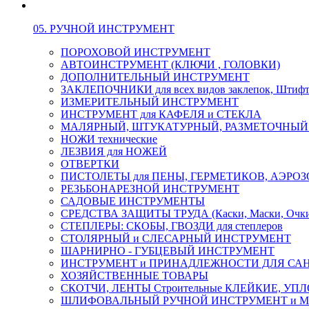
05. РУЧНОЙ ИНСТРУМЕНТ
ПОРОХОВОЙ ИНСТРУМЕНТ
АВТОИНСТРУМЕНТ (КЛЮЧИ , ГОЛОВКИ)
ДОПОЛНИТЕЛЬНЫЙ ИНСТРУМЕНТ
ЗАКЛЕПОЧНИКИ для всех видов заклепок, Штиф
ИЗМЕРИТЕЛЬНЫЙ ИНСТРУМЕНТ
ИНСТРУМЕНТ для КАФЕЛЯ и СТЕКЛА
МАЛЯРНЫЙ, ШТУКАТУРНЫЙ, РАЗМЕТОЧНЫЙ
НОЖИ технические
ЛЕЗВИЯ для НОЖЕЙ
ОТВЕРТКИ
ПИСТОЛЕТЫ для ПЕНЫ, ГЕРМЕТИКОВ, АЭР
РЕЗЬБОНАРЕЗНОЙ ИНСТРУМЕНТ
САДОВЫЕ ИНСТРУМЕНТЫ
СРЕДСТВА ЗАЩИТЫ ТРУДА (Каски, Маски, Очки, 
СТЕПЛЕРЫ: СКОБЫ, ГВОЗДИ для степлеров
СТОЛЯРНЫЙ и СЛЕСАРНЫЙ ИНСТРУМЕНТ
ШАРНИРНО - ГУБЦЕВЫЙ ИНСТРУМЕНТ
ИНСТРУМЕНТ и ПРИНАДЛЕЖНОСТИ ДЛЯ СА
ХОЗЯЙСТВЕННЫЕ ТОВАРЫ
СКОТЧИ, ЛЕНТЫ Строительные КЛЕЙКИЕ, У
ШЛИФОВАЛЬНЫЙ РУЧНОЙ ИНСТРУМЕНТ и 