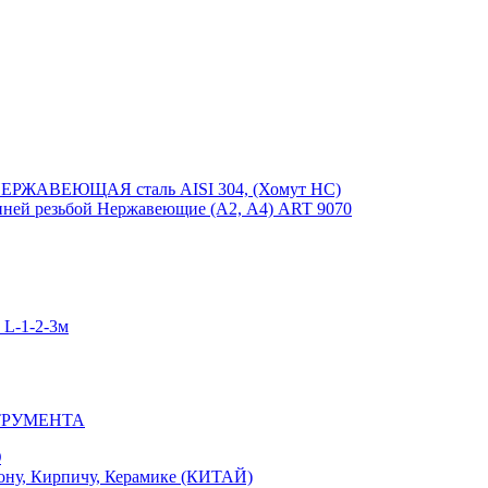
ЕРЖАВЕЮЩАЯ сталь AISI 304, (Хомут НС)
ей резьбой Нержавеющие (А2, А4) ART 9070
-1-2-3м
ТРУМЕНТА
Ю
у, Кирпичу, Керамике (КИТАЙ)