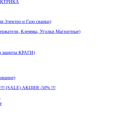
ЕКТРИКА
лектро и Газо сварки)
тели, Клеммы, Уголки Магнитные)
 защиты КРАГИ)
ование)
(SALE) АКЦИЯ -50% !!!
)
е