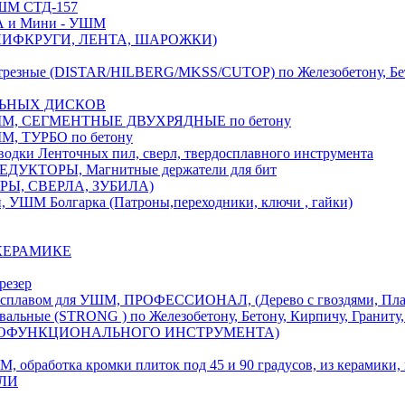
М СТД-157
А и Мини - УШМ
 ШЛИФКРУГИ, ЛЕНТА, ШАРОЖКИ)
(DISTAR/HILBERG/MKSS/CUTOP) по Железобетону, Бетону,
ЛЬНЫХ ДИСКОВ
, СЕГМЕНТНЫЕ ДВУХРЯДНЫЕ по бетону
 ТУРБО по бетону
и Ленточных пил, сверл, твердосплавного инструмента
ДУКТОРЫ, Магнитные держатели для бит
УРЫ, СВЕРЛА, ЗУБИЛА)
УШМ Болгарка (Патроны,переходники, ключи , гайки)
 КЕРАМИКЕ
резер
ом для УШМ, ПРОФЕССИОНАЛ, (Дерево с гвоздями, Пластик
ые (STRONG ) по Железобетону, Бетону, Кирпичу, Граниту, 
ОГОФУНКЦИОНАЛЬНОГО ИНСТРУМЕНТА)
тка кромки плиток под 45 и 90 градусов, из керамики, ке
ЕЛИ