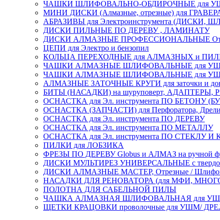
ЧАШКИ ШЛИФОВАЛЬНО-ОБДИРОЧНЫЕ для УШ
МИНИ ДИСКИ (Алмазные, отрезные) для ГРАВЕР
АБРАЗИВЫ для Электроинструмента (ДИСКИ,
ДИСКИ ПИЛЬНЫЕ ПО ДЕРЕВУ , ЛАМИНАТУ
ДИСКИ АЛМАЗНЫЕ ПРОФЕССИОНАЛЬНЫЕ Отрезные 
ЦЕПИ для Электро и бензопил
КОЛЬЦА ПЕРЕХОДНЫЕ для АЛМАЗНЫХ и ПИ
ЧАШКИ АЛМАЗНЫЕ ШЛИФОВАЛЬНЫЕ для УШМ
ЧАШКИ АЛМАЗНЫЕ ШЛИФОВАЛЬНЫЕ для УШМ,
АЛМАЗНЫЕ ЗАТОЧНЫЕ КРУГИ для заточки и доводк
БИТЫ (НАСАДКИ) на шуруповерт, АДАПТЕРЫ, РЕ
ОСНАСТКА для Эл. инструмента ПО БЕТОНУ (Б
ОСНАСТКА (ЗАПЧАСТИ) для Перфоратора, Дрели, 
ОСНАСТКА для Эл. инструмента ПО ДЕРЕВУ
ОСНАСТКА для Эл. инструмента ПО МЕТАЛЛУ
ОСНАСТКА для Эл. инструмента ПО СТЕКЛУ И
ПИЛКИ для ЛОБЗИКА
ФРЕЗЫ ПО ДЕРЕВУ Globus и АЛМАЗ на ручной ф
ДИСКИ МУЛЬТИРЕЗ УНИВЕРСАЛЬНЫЕ с твердосплав
ДИСКИ АЛМАЗНЫЕ МАСТЕР, Отрезные / Шлифовальн
НАСАДКИ ДЛЯ РЕНОВАТОРА (для МФИ, МН
ПОЛОТНА ДЛЯ САБЕЛЬНОЙ ПИЛЫ
ЧАШКА АЛМАЗНАЯ ШЛИФОВАЛЬНАЯ для УШМ, обрабо
ЩЕТКИ КРАЦОВКИ проволочные для УШМ/ ДР