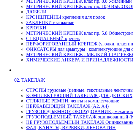
МЕТРИЧЕСКИЙ КРЕПЕЖ клас пр. 8,8 Усиленный
МЕТРИЧЕСКИЙ КРЕПЕЖ клас пр. 10,9 ВЫСО
ДЮБЕЛИ
КРОНШТЕЙНЫ крепления для полок
ЗАКЛЕПКИ вытяжные
КРЮЧКИ
МЕТРИЧЕСКИЙ КРЕПЕЖ клас пр. 5,8 Общестрои
СПЕЦИАЛЬНЫЙ крепеж
ПЕРФОРИРОВАННЫЙ КРЕПЕЖ (уголки, пластины
ФИКСАТОРЫ для арматуры , комплектующие для 
МЕТРИЧЕСКИЙ КРЕПЕЖ - МЕЛКИЙ ШАГ РЕЗЬБЫ,
ХИМИЧЕСКИЕ АНКЕРА И ПРИНАДЛЕЖНОСТИ
02. ТАКЕЛАЖ
СТРОПЫ грузовые (цепные, текстильные ленточны
КОМПЛЕКТУЮЩИЙ ТАКЕЛАЖ ДЛЯ ДЕТСКИХ
СТЯЖНЫЕ РЕМНИ, ленты и комплетующие
НЕРЖАВЕЮЩИЙ ТАКЕЛАЖ (А2, А4)
ГРУЗОПОДЪЕМНОЕ ОБОРУДОВАНИЕ , механиз
ГРУЗОПОДЬЕМНЫЙ ТАКЕЛАЖ оцинкованный (К
НЕ ГРУЗОПОДЬЕМНЫЙ ТАКЕЛАЖ Оцинкованн
ФАЛ, КАНАТЫ, ВЕРЕВКИ, ЛЬНОВАТИН