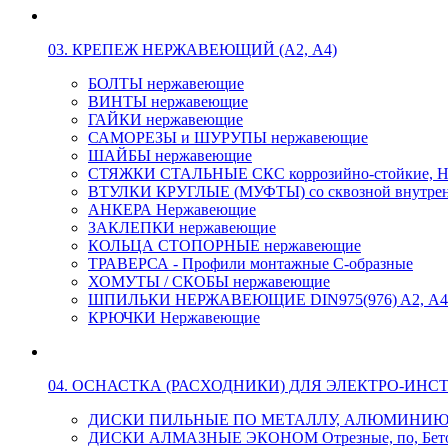
03. КРЕПЕЖ НЕРЖАВЕЮЩИЙ (А2, А4)
БОЛТЫ нержавеющие
ВИНТЫ нержавеющие
ГАЙКИ нержавеющие
САМОРЕЗЫ и ШУРУПЫ нержавеющие
ШАЙБЫ нержавеющие
СТЯЖКИ СТАЛЬНЫЕ СКС коррозийно-стойкие, Н
ВТУЛКИ КРУГЛЫЕ (МУФТЫ) со сквозной внутренн
АНКЕРА Нержавеющие
ЗАКЛЕПКИ нержавеющие
КОЛЬЦА СТОПОРНЫЕ нержавеющие
ТРАВЕРСА - Профили монтажные С-образные
ХОМУТЫ / СКОБЫ нержавеющие
ШПИЛЬКИ НЕРЖАВЕЮЩИЕ DIN975(976) A2, А4 L
КРЮЧКИ Нержавеющие
04. ОСНАСТКА (РАСХОДНИКИ) ДЛЯ ЭЛЕКТРО-ИНС
ДИСКИ ПИЛЬНЫЕ ПО МЕТАЛЛУ, АЛЮМИНИ
ДИСКИ АЛМАЗНЫЕ ЭКОНОМ Отрезные, по, Бетон