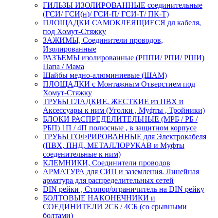
ГИЛЬЗЫ ИЗОЛИРОВАННЫЕ соединительные
(ГСИ/ ГСИ(н)/ ГСИ-П/ ГСИ-Т/ ПК-Т)
ПЛОЩАДКИ САМОКЛЕЯЩИЕСЯ дл кабеля,
под Хомут-Стяжку
ЗАЖИМЫ, Соединители проводов,
Изолированные
РАЗЪЕМЫ изолированные (РППИ/ РПИ/ РШИ)
Папа / Мама
Шайбы медно-алюминиевые (ШАМ)
ПЛОЩАДКИ с Монтажным Отверстием под
Хомут-Стяжку
ТРУБЫ ГЛАДКИЕ, ЖЕСТКИЕ из ПВХ и
Аксессуары к ним (Уголки , Муфты , Тройники)
БЛОКИ РАСПРЕДЕЛИТЕЛЬНЫЕ (МРБ / РБ /
РБП) 1П / 4П полюсные , в защитном корпусе
ТРУБЫ ГОФРИРОВАННЫЕ для Электрокабеля
(ПВХ, ПНД, МЕТАЛЛОРУКАВ и Муфты
соеденительные к ним)
КЛЕМНИКИ, Соединители проводов
АРМАТУРА для СИП и заземления. Линейная
арматура для распределительных сетей
DIN рейки , Стопор/ограничитель на DIN рейку
БОЛТОВЫЕ НАКОНЕЧНИКИ и
СОЕДИНИТЕЛИ 2СБ / 4СБ (со срывными
болтами)