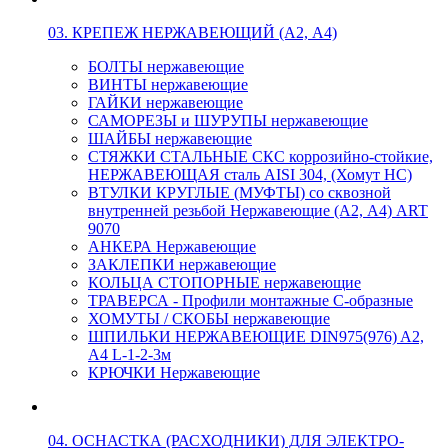
03. КРЕПЕЖ НЕРЖАВЕЮЩИЙ (А2, А4)
БОЛТЫ нержавеющие
ВИНТЫ нержавеющие
ГАЙКИ нержавеющие
САМОРЕЗЫ и ШУРУПЫ нержавеющие
ШАЙБЫ нержавеющие
СТЯЖКИ СТАЛЬНЫЕ СКС коррозийно-стойкие,
НЕРЖАВЕЮЩАЯ сталь AISI 304, (Хомут НС)
ВТУЛКИ КРУГЛЫЕ (МУФТЫ) со сквозной
внутренней резьбой Нержавеющие (А2, А4) ART
9070
АНКЕРА Нержавеющие
ЗАКЛЕПКИ нержавеющие
КОЛЬЦА СТОПОРНЫЕ нержавеющие
ТРАВЕРСА - Профили монтажные С-образные
ХОМУТЫ / СКОБЫ нержавеющие
ШПИЛЬКИ НЕРЖАВЕЮЩИЕ DIN975(976) A2,
А4 L-1-2-3м
КРЮЧКИ Нержавеющие
04. ОСНАСТКА (РАСХОДНИКИ) ДЛЯ ЭЛЕКТРО-