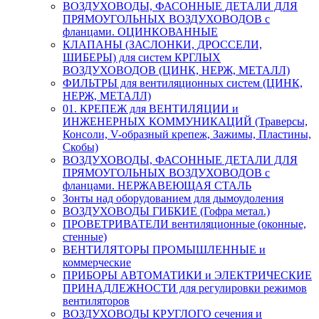
ВОЗДУХОВОДЫ, ФАСОННЫЕ ДЕТАЛИ ДЛЯ
ПРЯМОУГОЛЬНЫХ ВОЗДУХОВОДОВ с
фланцами. ОЦИНКОВАННЫЕ
КЛАПАНЫ (ЗАСЛОНКИ, ДРОССЕЛИ,
ШИБЕРЫ) для систем КРГЛЫХ
ВОЗДУХОВОДОВ (ЦИНК, НЕРЖ, МЕТАЛЛ)
ФИЛЬТРЫ для вентиляционных систем (ЦИНК,
НЕРЖ, МЕТАЛЛ)
01. КРЕПЕЖ для ВЕНТИЛЯЦИИ и
ИНЖЕНЕРНЫХ КОММУНИКАЦИЙ (Траверсы,
Консоли, V-образный крепеж, Зажимы, Пластины,
Скобы)
ВОЗДУХОВОДЫ, ФАСОННЫЕ ДЕТАЛИ ДЛЯ
ПРЯМОУГОЛЬНЫХ ВОЗДУХОВОДОВ с
фланцами. НЕРЖАВЕЮЩАЯ СТАЛЬ
Зонты над оборудованием для дымоудоления
ВОЗДУХОВОДЫ ГИБКИЕ (Гофра метал.)
ПРОВЕТРИВАТЕЛИ вентиляционные (оконные,
стенные)
ВЕНТИЛЯТОРЫ ПРОМЫШЛЕННЫЕ и
коммерческие
ПРИБОРЫ АВТОМАТИКИ и ЭЛЕКТРИЧЕСКИЕ
ПРИНАДЛЕЖНОСТИ для регулировки режимов
вентиляторов
ВОЗДУХОВОДЫ КРУГЛОГО сечения и