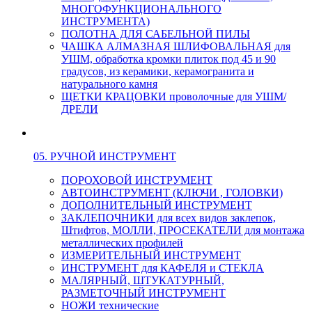
МНОГОФУНКЦИОНАЛЬНОГО
ИНСТРУМЕНТА)
ПОЛОТНА ДЛЯ САБЕЛЬНОЙ ПИЛЫ
ЧАШКА АЛМАЗНАЯ ШЛИФОВАЛЬНАЯ для
УШМ, обработка кромки плиток под 45 и 90
градусов, из керамики, керамогранита и
натурального камня
ЩЕТКИ КРАЦОВКИ проволочные для УШМ/
ДРЕЛИ
05. РУЧНОЙ ИНСТРУМЕНТ
ПОРОХОВОЙ ИНСТРУМЕНТ
АВТОИНСТРУМЕНТ (КЛЮЧИ , ГОЛОВКИ)
ДОПОЛНИТЕЛЬНЫЙ ИНСТРУМЕНТ
ЗАКЛЕПОЧНИКИ для всех видов заклепок,
Штифтов, МОЛЛИ, ПРОСЕКАТЕЛИ для монтажа
металлических профилей
ИЗМЕРИТЕЛЬНЫЙ ИНСТРУМЕНТ
ИНСТРУМЕНТ для КАФЕЛЯ и СТЕКЛА
МАЛЯРНЫЙ, ШТУКАТУРНЫЙ,
РАЗМЕТОЧНЫЙ ИНСТРУМЕНТ
НОЖИ технические