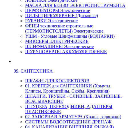
ЛОБЗИКИ Электрические
МАСЛА ДЛЯ БЕНЗО-ЭЛЕКТРОИНСТРУМЕНТА
ПЕРФОРАТОРЫ Электрические
ПИЛЫ ЦИРКУЛЯРНЫЕ (Дисковые)
РУБАНКИ Электрические
ФЕНЫ технические строительные
(ТЕРМОПИСТОЛЕТЫ) Электрические
УШМ - Угловые Шлифмашины (БОЛГАРКИ)
МИКСЕРЫ ЭЛЕКТРИЧЕСКИЕ
ШЛИФМАШИНЫ Электрические
ШУРУПОВЕРТЫ АККУМУЛЯТОРНЫЕ
09. САНТЕХНИКА
ШКАФЫ ДЛЯ КОЛЛЕКТОРОВ
01. КРЕПЕЖ для САНТЕХНИКИ (Хомуты,
Клипсы, Кронштейны, Скобы, Крепления)
ШЛАНГИ, ТРУБКИ - СЛИВНЫЕ, ЗАЛИВНЫЕ,
ВСАСЫВАЮЩИЕ
ШТУЦЕРА, ПЕРЕХОДНИКИ, АДАПТЕРЫ
ПЛАСТИКОВЫЕ
02. ЗАПОРНАЯ АРМАТУРА (Краны ,задвижки)
СИСТЕМЫ ВОДООТВЕДЕНИЯ ДРЕНАЖ
04. КАНАЛИЗАЦИЯ ВНЕШНЯЯ (РЫЖАЯ)