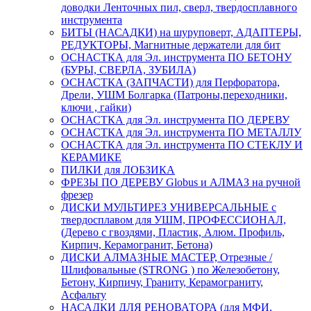
доводки Ленточных пил, сверл, твердосплавного
инструмента
БИТЫ (НАСАДКИ) на шуруповерт, АДАПТЕРЫ,
РЕДУКТОРЫ, Магнитные держатели для бит
ОСНАСТКА для Эл. инструмента ПО БЕТОНУ
(БУРЫ, СВЕРЛА, ЗУБИЛА)
ОСНАСТКА (ЗАПЧАСТИ) для Перфоратора,
Дрели, УШМ Болгарка (Патроны,переходники,
ключи , гайки)
ОСНАСТКА для Эл. инструмента ПО ДЕРЕВУ
ОСНАСТКА для Эл. инструмента ПО МЕТАЛЛУ
ОСНАСТКА для Эл. инструмента ПО СТЕКЛУ И
КЕРАМИКЕ
ПИЛКИ для ЛОБЗИКА
ФРЕЗЫ ПО ДЕРЕВУ Globus и АЛМАЗ на ручной
фрезер
ДИСКИ МУЛЬТИРЕЗ УНИВЕРСАЛЬНЫЕ с
твердосплавом для УШМ, ПРОФЕССИОНАЛ,
(Дерево с гвоздями, Пластик, Алюм. Профиль,
Кирпич, Керамогранит, Бетона)
ДИСКИ АЛМАЗНЫЕ МАСТЕР, Отрезные /
Шлифовальные (STRONG ) по Железобетону,
Бетону, Кирпичу, Граниту, Керамограниту,
Асфальту
НАСАДКИ ДЛЯ РЕНОВАТОРА (для МФИ,