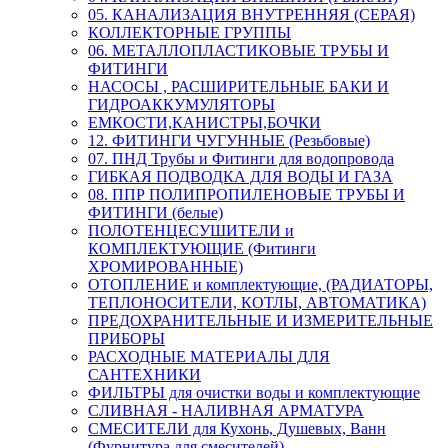
05. КАНАЛИЗАЦИЯ ВНУТРЕННЯЯ (СЕРАЯ)
КОЛЛЕКТОРНЫЕ ГРУППЫ
06. МЕТАЛЛОПЛАСТИКОВЫЕ ТРУБЫ И
ФИТИНГИ
НАСОСЫ , РАСШИРИТЕЛЬНЫЕ БАКИ И
ГИДРОАККУМУЛЯТОРЫ
ЕМКОСТИ,КАНИСТРЫ,БОЧКИ
12. ФИТИНГИ ЧУГУННЫЕ (Резьбовые)
07. ПНД Трубы и Фитинги для водопровода
ГИБКАЯ ПОДВОДКА ДЛЯ ВОДЫ И ГАЗА
08. ППР ПОЛИПРОПИЛЕНОВЫЕ ТРУБЫ И
ФИТИНГИ (белые)
ПОЛОТЕНЦЕСУШИТЕЛИ и
КОМПЛЕКТУЮЩИЕ (Фитинги
ХРОМИРОВАННЫЕ)
ОТОПЛЕНИЕ и комплектующие, (РАДИАТОРЫ,
ТЕПЛОНОСИТЕЛИ, КОТЛЫ, АВТОМАТИКА)
ПРЕДОХРАНИТЕЛЬНЫЕ И ИЗМЕРИТЕЛЬНЫЕ
ПРИБОРЫ
РАСХОДНЫЕ МАТЕРИАЛЫ ДЛЯ
САНТЕХНИКИ
ФИЛЬТРЫ для очистки воды и комплектующие
СЛИВНАЯ - НАЛИВНАЯ АРМАТУРА
СМЕСИТЕЛИ для Кухонь, Душевых, Ванн
(Фурнитура для смесителей)