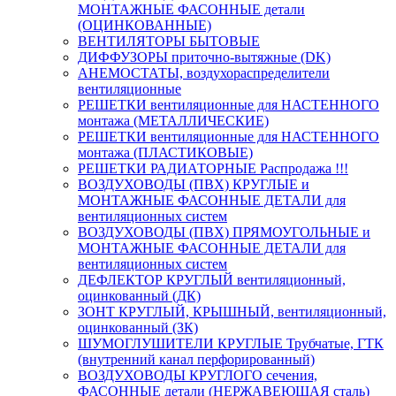
МОНТАЖНЫЕ ФАСОННЫЕ детали
(ОЦИНКОВАННЫЕ)
ВЕНТИЛЯТОРЫ БЫТОВЫЕ
ДИФФУЗОРЫ приточно-вытяжные (DK)
АНЕМОСТАТЫ, воздухораспределители
вентиляционные
РЕШЕТКИ вентиляционные для НАСТЕННОГО
монтажа (МЕТАЛЛИЧЕСКИЕ)
РЕШЕТКИ вентиляционные для НАСТЕННОГО
монтажа (ПЛАСТИКОВЫЕ)
РЕШЕТКИ РАДИАТОРНЫЕ Распродажа !!!
ВОЗДУХОВОДЫ (ПВХ) КРУГЛЫЕ и
МОНТАЖНЫЕ ФАСОННЫЕ ДЕТАЛИ для
вентиляционных систем
ВОЗДУХОВОДЫ (ПВХ) ПРЯМОУГОЛЬНЫЕ и
МОНТАЖНЫЕ ФАСОННЫЕ ДЕТАЛИ для
вентиляционных систем
ДЕФЛЕКТОР КРУГЛЫЙ вентиляционный,
оцинкованный (ДК)
ЗОНТ КРУГЛЫЙ, КРЫШНЫЙ, вентиляционный,
оцинкованный (ЗК)
ШУМОГЛУШИТЕЛИ КРУГЛЫЕ Трубчатые, ГТК
(внутренний канал перфорированный)
ВОЗДУХОВОДЫ КРУГЛОГО сечения,
ФАСОННЫЕ детали (НЕРЖАВЕЮЩАЯ сталь)