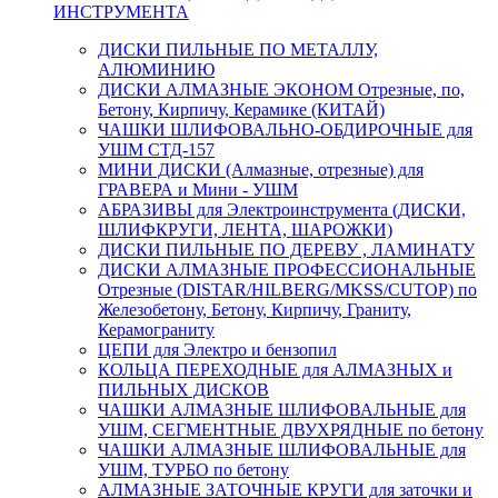
ИНСТРУМЕНТА
ДИСКИ ПИЛЬНЫЕ ПО МЕТАЛЛУ,
АЛЮМИНИЮ
ДИСКИ АЛМАЗНЫЕ ЭКОНОМ Отрезные, по,
Бетону, Кирпичу, Керамике (КИТАЙ)
ЧАШКИ ШЛИФОВАЛЬНО-ОБДИРОЧНЫЕ для
УШМ СТД-157
МИНИ ДИСКИ (Алмазные, отрезные) для
ГРАВЕРА и Мини - УШМ
АБРАЗИВЫ для Электроинструмента (ДИСКИ,
ШЛИФКРУГИ, ЛЕНТА, ШАРОЖКИ)
ДИСКИ ПИЛЬНЫЕ ПО ДЕРЕВУ , ЛАМИНАТУ
ДИСКИ АЛМАЗНЫЕ ПРОФЕССИОНАЛЬНЫЕ
Отрезные (DISTAR/HILBERG/MKSS/CUTOP) по
Железобетону, Бетону, Кирпичу, Граниту,
Керамограниту
ЦЕПИ для Электро и бензопил
КОЛЬЦА ПЕРЕХОДНЫЕ для АЛМАЗНЫХ и
ПИЛЬНЫХ ДИСКОВ
ЧАШКИ АЛМАЗНЫЕ ШЛИФОВАЛЬНЫЕ для
УШМ, СЕГМЕНТНЫЕ ДВУХРЯДНЫЕ по бетону
ЧАШКИ АЛМАЗНЫЕ ШЛИФОВАЛЬНЫЕ для
УШМ, ТУРБО по бетону
АЛМАЗНЫЕ ЗАТОЧНЫЕ КРУГИ для заточки и