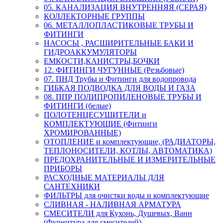
05. КАНАЛИЗАЦИЯ ВНУТРЕННЯЯ (СЕРАЯ)
КОЛЛЕКТОРНЫЕ ГРУППЫ
06. МЕТАЛЛОПЛАСТИКОВЫЕ ТРУБЫ И
ФИТИНГИ
НАСОСЫ , РАСШИРИТЕЛЬНЫЕ БАКИ И
ГИДРОАККУМУЛЯТОРЫ
ЕМКОСТИ,КАНИСТРЫ,БОЧКИ
12. ФИТИНГИ ЧУГУННЫЕ (Резьбовые)
07. ПНД Трубы и Фитинги для водопровода
ГИБКАЯ ПОДВОДКА ДЛЯ ВОДЫ И ГАЗА
08. ППР ПОЛИПРОПИЛЕНОВЫЕ ТРУБЫ И
ФИТИНГИ (белые)
ПОЛОТЕНЦЕСУШИТЕЛИ и
КОМПЛЕКТУЮЩИЕ (Фитинги
ХРОМИРОВАННЫЕ)
ОТОПЛЕНИЕ и комплектующие, (РАДИАТОРЫ,
ТЕПЛОНОСИТЕЛИ, КОТЛЫ, АВТОМАТИКА)
ПРЕДОХРАНИТЕЛЬНЫЕ И ИЗМЕРИТЕЛЬНЫЕ
ПРИБОРЫ
РАСХОДНЫЕ МАТЕРИАЛЫ ДЛЯ
САНТЕХНИКИ
ФИЛЬТРЫ для очистки воды и комплектующие
СЛИВНАЯ - НАЛИВНАЯ АРМАТУРА
СМЕСИТЕЛИ для Кухонь, Душевых, Ванн
(Фурнитура для смесителей)