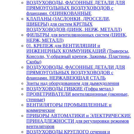
ВОЗДУХОВОДЫ, ФАСОННЫЕ ДЕТАЛИ ДЛЯ
ПРЯМОУГОЛЬНЫХ ВОЗДУХОВОДОВ с
фланцами. ОЦИНКОВАННЫЕ
КЛАПАНЫ (ЗАСЛОНКИ, ДРОССЕЛИ,
ШИБЕРЫ) для систем КРГЛЫХ
ВОЗДУХОВОДОВ (ЦИНК, НЕРЖ, МЕТАЛЛ)
ФИЛЬТРЫ для вентиляционных систем (ЦИНК,
НЕРЖ, МЕТАЛЛ)
01. КРЕПЕЖ для ВЕНТИЛЯЦИИ и
ИНЖЕНЕРНЫХ КОММУНИКАЦИЙ (Траверсы,
Консоли, V-образный крепеж, Зажимы, Пластины,
Скобы)
ВОЗДУХОВОДЫ, ФАСОННЫЕ ДЕТАЛИ ДЛЯ
ПРЯМОУГОЛЬНЫХ ВОЗДУХОВОДОВ с
фланцами. НЕРЖАВЕЮЩАЯ СТАЛЬ
Зонты над оборудованием для дымоудоления
ВОЗДУХОВОДЫ ГИБКИЕ (Гофра метал.)
ПРОВЕТРИВАТЕЛИ вентиляционные (оконные,
стенные)
ВЕНТИЛЯТОРЫ ПРОМЫШЛЕННЫЕ и
коммерческие
ПРИБОРЫ АВТОМАТИКИ и ЭЛЕКТРИЧЕСКИЕ
ПРИНАДЛЕЖНОСТИ для регулировки режимов
вентиляторов
ВОЗДУХОВОДЫ КРУГЛОГО сечения и