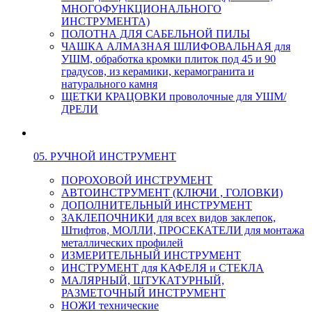
МНОГОФУНКЦИОНАЛЬНОГО
ИНСТРУМЕНТА)
ПОЛОТНА ДЛЯ САБЕЛЬНОЙ ПИЛЫ
ЧАШКА АЛМАЗНАЯ ШЛИФОВАЛЬНАЯ для
УШМ, обработка кромки плиток под 45 и 90
градусов, из керамики, керамогранита и
натурального камня
ЩЕТКИ КРАЦОВКИ проволочные для УШМ/
ДРЕЛИ
05. РУЧНОЙ ИНСТРУМЕНТ
ПОРОХОВОЙ ИНСТРУМЕНТ
АВТОИНСТРУМЕНТ (КЛЮЧИ , ГОЛОВКИ)
ДОПОЛНИТЕЛЬНЫЙ ИНСТРУМЕНТ
ЗАКЛЕПОЧНИКИ для всех видов заклепок,
Штифтов, МОЛЛИ, ПРОСЕКАТЕЛИ для монтажа
металлических профилей
ИЗМЕРИТЕЛЬНЫЙ ИНСТРУМЕНТ
ИНСТРУМЕНТ для КАФЕЛЯ и СТЕКЛА
МАЛЯРНЫЙ, ШТУКАТУРНЫЙ,
РАЗМЕТОЧНЫЙ ИНСТРУМЕНТ
НОЖИ технические