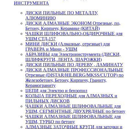
ИНСТРУМЕНТА
ДИСКИ ПИЛЬНЫЕ ПО МЕТАЛЛУ,
АЛЮМИНИЮ
ДИСКИ АЛМАЗНЫЕ ЭКОНОМ Отрезные, по,
Бетону, Кирпичу, Керамике (КИТАЙ)
ЧАШКИ ШЛИФОВАЛЬНО-ОБДИРОЧНЫЕ для
УШМ СТД-157
МИНИ ДИСКИ (Алмазные, отрезные) для
ГРАВЕРА и Мини - УШМ
АБРАЗИВЫ для Электроинструмента (ДИСКИ,
ШЛИФКРУГИ, ЛЕНТА, ШАРОЖКИ)
ДИСКИ ПИЛЬНЫЕ ПО ДЕРЕВУ , ЛАМИНАТУ
ДИСКИ АЛМАЗНЫЕ ПРОФЕССИОНАЛЬНЫЕ
Отрезные (DISTAR/HILBERG/MKSS/CUTOP) по
Железобетону, Бетону, Кирпичу, Граниту,
Керамограниту
ЦЕПИ для Электро и бензопил
КОЛЬЦА ПЕРЕХОДНЫЕ для АЛМАЗНЫХ и
ПИЛЬНЫХ ДИСКОВ
ЧАШКИ АЛМАЗНЫЕ ШЛИФОВАЛЬНЫЕ для
УШМ, СЕГМЕНТНЫЕ ДВУХРЯДНЫЕ по бетону
ЧАШКИ АЛМАЗНЫЕ ШЛИФОВАЛЬНЫЕ для
УШМ, ТУРБО по бетону
АЛМАЗНЫЕ ЗАТОЧНЫЕ КРУГИ для заточки и