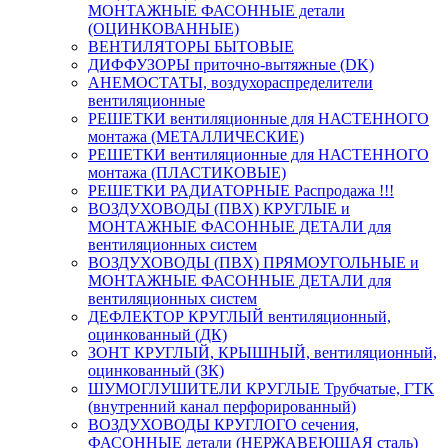
МОНТАЖНЫЕ ФАСОННЫЕ детали
(ОЦИНКОВАННЫЕ)
ВЕНТИЛЯТОРЫ БЫТОВЫЕ
ДИФФУЗОРЫ приточно-вытяжные (DK)
АНЕМОСТАТЫ, воздухораспределители
вентиляционные
РЕШЕТКИ вентиляционные для НАСТЕННОГО
монтажа (МЕТАЛЛИЧЕСКИЕ)
РЕШЕТКИ вентиляционные для НАСТЕННОГО
монтажа (ПЛАСТИКОВЫЕ)
РЕШЕТКИ РАДИАТОРНЫЕ Распродажа !!!
ВОЗДУХОВОДЫ (ПВХ) КРУГЛЫЕ и
МОНТАЖНЫЕ ФАСОННЫЕ ДЕТАЛИ для
вентиляционных систем
ВОЗДУХОВОДЫ (ПВХ) ПРЯМОУГОЛЬНЫЕ и
МОНТАЖНЫЕ ФАСОННЫЕ ДЕТАЛИ для
вентиляционных систем
ДЕФЛЕКТОР КРУГЛЫЙ вентиляционный,
оцинкованный (ДК)
ЗОНТ КРУГЛЫЙ, КРЫШНЫЙ, вентиляционный,
оцинкованный (ЗК)
ШУМОГЛУШИТЕЛИ КРУГЛЫЕ Трубчатые, ГТК
(внутренний канал перфорированный)
ВОЗДУХОВОДЫ КРУГЛОГО сечения,
ФАСОННЫЕ детали (НЕРЖАВЕЮЩАЯ сталь)