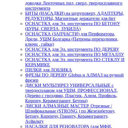
доводки Ленточных пил, сверл, твердосплавного
инструмента
БИТЫ (НАСАДКИ) на шуруповерт, АДАПТЕРЫ,
РЕДУКТОРЫ, Магнитные держатели для бит
ОСНАСТКА для Эл. инструмента ПО БЕТОНУ
(БУРЫ, СВЕРЛА, ЗУБИЛА)
ОСНАСТКА (ЗАПЧАСТИ) для Перфоратора,
Дрели, УШМ Болгарка (Патроны,переходники,
ключи , гайки)
ОСНАСТКА для Эл. инструмента ПО ДЕРЕВУ
ОСНАСТКА для Эл. инструмента ПО МЕТАЛЛУ
ОСНАСТКА для Эл. инструмента ПО СТЕКЛУ И
КЕРАМИКЕ
ПИЛКИ для ЛОБЗИКА
ФРЕЗЫ ПО ДЕРЕВУ Globus и АЛМАЗ на ручной
фрезер
ДИСКИ МУЛЬТИРЕЗ УНИВЕРСАЛЬНЫЕ с
твердосплавом для УШМ, ПРОФЕССИОНАЛ,
(Дерево с гвоздями, Пластик, Алюм. Профиль,
Кирпич, Керамогранит, Бетона)
ДИСКИ АЛМАЗНЫЕ МАСТЕР, Отрезные /
Шлифовальные (STRONG ) по Железобетону,
Бетону, Кирпичу, Граниту, Керамограниту,
Асфальту
НАСАДКИ ДЛЯ РЕНОВАТОРА (для МФИ,