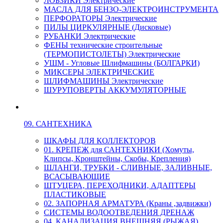
ЛОБЗИКИ Электрические
МАСЛА ДЛЯ БЕНЗО-ЭЛЕКТРОИНСТРУМЕНТА
ПЕРФОРАТОРЫ Электрические
ПИЛЫ ЦИРКУЛЯРНЫЕ (Дисковые)
РУБАНКИ Электрические
ФЕНЫ технические строительные
(ТЕРМОПИСТОЛЕТЫ) Электрические
УШМ - Угловые Шлифмашины (БОЛГАРКИ)
МИКСЕРЫ ЭЛЕКТРИЧЕСКИЕ
ШЛИФМАШИНЫ Электрические
ШУРУПОВЕРТЫ АККУМУЛЯТОРНЫЕ
09. САНТЕХНИКА
ШКАФЫ ДЛЯ КОЛЛЕКТОРОВ
01. КРЕПЕЖ для САНТЕХНИКИ (Хомуты,
Клипсы, Кронштейны, Скобы, Крепления)
ШЛАНГИ, ТРУБКИ - СЛИВНЫЕ, ЗАЛИВНЫЕ,
ВСАСЫВАЮЩИЕ
ШТУЦЕРА, ПЕРЕХОДНИКИ, АДАПТЕРЫ
ПЛАСТИКОВЫЕ
02. ЗАПОРНАЯ АРМАТУРА (Краны ,задвижки)
СИСТЕМЫ ВОДООТВЕДЕНИЯ ДРЕНАЖ
04. КАНАЛИЗАЦИЯ ВНЕШНЯЯ (РЫЖАЯ)