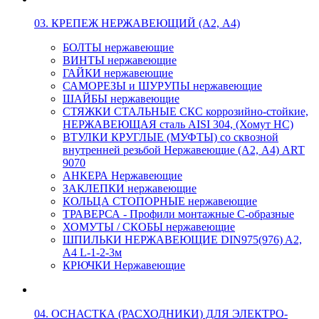
03. КРЕПЕЖ НЕРЖАВЕЮЩИЙ (А2, А4)
БОЛТЫ нержавеющие
ВИНТЫ нержавеющие
ГАЙКИ нержавеющие
САМОРЕЗЫ и ШУРУПЫ нержавеющие
ШАЙБЫ нержавеющие
СТЯЖКИ СТАЛЬНЫЕ СКС коррозийно-стойкие,
НЕРЖАВЕЮЩАЯ сталь AISI 304, (Хомут НС)
ВТУЛКИ КРУГЛЫЕ (МУФТЫ) со сквозной
внутренней резьбой Нержавеющие (А2, А4) ART
9070
АНКЕРА Нержавеющие
ЗАКЛЕПКИ нержавеющие
КОЛЬЦА СТОПОРНЫЕ нержавеющие
ТРАВЕРСА - Профили монтажные С-образные
ХОМУТЫ / СКОБЫ нержавеющие
ШПИЛЬКИ НЕРЖАВЕЮЩИЕ DIN975(976) A2,
А4 L-1-2-3м
КРЮЧКИ Нержавеющие
04. ОСНАСТКА (РАСХОДНИКИ) ДЛЯ ЭЛЕКТРО-