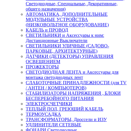
Светодиодные, Специальные, Декоративные,
общего назначения)
АВТОМАТИКА, ДОПОЛНИТЕЛЬНЫЕ
МОДУЛЬНЫЕ УСТРОЙСТВА
(НИЗКОВОЛЬТНОЕ ОБОРУДОВАНИЕ)
КАБЕЛЬ и ПРОВОД
СВЕТИЛЬНИКИ и Аксессуары к ним:
Дистанционные Выключатели
СВЕТИЛЬНИКИ УЛИЧНЫЕ (САДОВО-
ПАРКОВЫЕ, АРХИТЕКТУРНЫЕ)
ДАТЧИКИ (ДЕТЕКТОРЫ) УПРАВЛЕНИЯ
ОСВЕЩЕНИЕМ
ПРОЖЕКТОРЫ
СВЕТОДИОДНАЯ ЛЕНТА и Аксессуары для
монтажа светодиодных лент
СЛАБОТОЧНЫЕ ПРИНАДЛЕЖНОСТИ (для TV
/ АНТЕН / КОМПЬЮТЕРОВ)
СТАБИЛИЗАТОРЫ НАПРЯЖЕНИЯ , БЛОКИ
БЕСПЕРЕБОЙНОГО ПИТАНИЯ
ЭЛЕКТРОСЧЕТЧИКИ
ТЕПЛЫЙ ПОЛ, ГРЕЮЩИЙ КАБЕЛЬ
ТЕРМОУСАДКА
ТРАНСФОРМАТОРЫ, Дроссели и ИЗУ
УДЛИНИТЕЛИ СЕТЕВЫЕ
ФОНАРИ Светодиодные