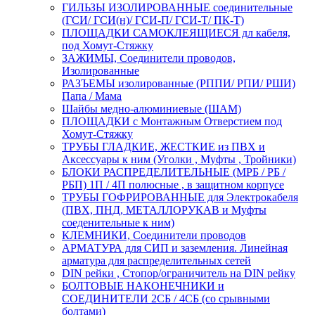
ГИЛЬЗЫ ИЗОЛИРОВАННЫЕ соединительные
(ГСИ/ ГСИ(н)/ ГСИ-П/ ГСИ-Т/ ПК-Т)
ПЛОЩАДКИ САМОКЛЕЯЩИЕСЯ дл кабеля,
под Хомут-Стяжку
ЗАЖИМЫ, Соединители проводов,
Изолированные
РАЗЪЕМЫ изолированные (РППИ/ РПИ/ РШИ)
Папа / Мама
Шайбы медно-алюминиевые (ШАМ)
ПЛОЩАДКИ с Монтажным Отверстием под
Хомут-Стяжку
ТРУБЫ ГЛАДКИЕ, ЖЕСТКИЕ из ПВХ и
Аксессуары к ним (Уголки , Муфты , Тройники)
БЛОКИ РАСПРЕДЕЛИТЕЛЬНЫЕ (МРБ / РБ /
РБП) 1П / 4П полюсные , в защитном корпусе
ТРУБЫ ГОФРИРОВАННЫЕ для Электрокабеля
(ПВХ, ПНД, МЕТАЛЛОРУКАВ и Муфты
соеденительные к ним)
КЛЕМНИКИ, Соединители проводов
АРМАТУРА для СИП и заземления. Линейная
арматура для распределительных сетей
DIN рейки , Стопор/ограничитель на DIN рейку
БОЛТОВЫЕ НАКОНЕЧНИКИ и
СОЕДИНИТЕЛИ 2СБ / 4СБ (со срывными
болтами)