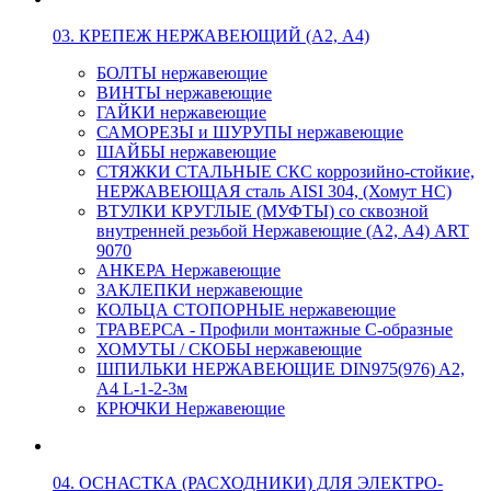
03. КРЕПЕЖ НЕРЖАВЕЮЩИЙ (А2, А4)
БОЛТЫ нержавеющие
ВИНТЫ нержавеющие
ГАЙКИ нержавеющие
САМОРЕЗЫ и ШУРУПЫ нержавеющие
ШАЙБЫ нержавеющие
СТЯЖКИ СТАЛЬНЫЕ СКС коррозийно-стойкие,
НЕРЖАВЕЮЩАЯ сталь AISI 304, (Хомут НС)
ВТУЛКИ КРУГЛЫЕ (МУФТЫ) со сквозной
внутренней резьбой Нержавеющие (А2, А4) ART
9070
АНКЕРА Нержавеющие
ЗАКЛЕПКИ нержавеющие
КОЛЬЦА СТОПОРНЫЕ нержавеющие
ТРАВЕРСА - Профили монтажные С-образные
ХОМУТЫ / СКОБЫ нержавеющие
ШПИЛЬКИ НЕРЖАВЕЮЩИЕ DIN975(976) A2,
А4 L-1-2-3м
КРЮЧКИ Нержавеющие
04. ОСНАСТКА (РАСХОДНИКИ) ДЛЯ ЭЛЕКТРО-