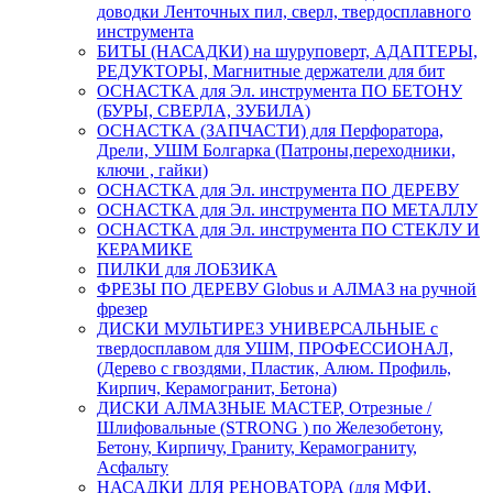
доводки Ленточных пил, сверл, твердосплавного
инструмента
БИТЫ (НАСАДКИ) на шуруповерт, АДАПТЕРЫ,
РЕДУКТОРЫ, Магнитные держатели для бит
ОСНАСТКА для Эл. инструмента ПО БЕТОНУ
(БУРЫ, СВЕРЛА, ЗУБИЛА)
ОСНАСТКА (ЗАПЧАСТИ) для Перфоратора,
Дрели, УШМ Болгарка (Патроны,переходники,
ключи , гайки)
ОСНАСТКА для Эл. инструмента ПО ДЕРЕВУ
ОСНАСТКА для Эл. инструмента ПО МЕТАЛЛУ
ОСНАСТКА для Эл. инструмента ПО СТЕКЛУ И
КЕРАМИКЕ
ПИЛКИ для ЛОБЗИКА
ФРЕЗЫ ПО ДЕРЕВУ Globus и АЛМАЗ на ручной
фрезер
ДИСКИ МУЛЬТИРЕЗ УНИВЕРСАЛЬНЫЕ с
твердосплавом для УШМ, ПРОФЕССИОНАЛ,
(Дерево с гвоздями, Пластик, Алюм. Профиль,
Кирпич, Керамогранит, Бетона)
ДИСКИ АЛМАЗНЫЕ МАСТЕР, Отрезные /
Шлифовальные (STRONG ) по Железобетону,
Бетону, Кирпичу, Граниту, Керамограниту,
Асфальту
НАСАДКИ ДЛЯ РЕНОВАТОРА (для МФИ,