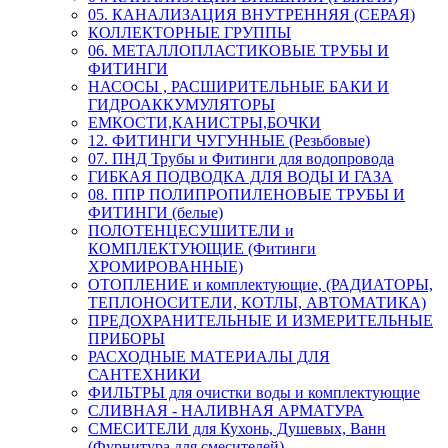
05. КАНАЛИЗАЦИЯ ВНУТРЕННЯЯ (СЕРАЯ)
КОЛЛЕКТОРНЫЕ ГРУППЫ
06. МЕТАЛЛОПЛАСТИКОВЫЕ ТРУБЫ И
ФИТИНГИ
НАСОСЫ , РАСШИРИТЕЛЬНЫЕ БАКИ И
ГИДРОАККУМУЛЯТОРЫ
ЕМКОСТИ,КАНИСТРЫ,БОЧКИ
12. ФИТИНГИ ЧУГУННЫЕ (Резьбовые)
07. ПНД Трубы и Фитинги для водопровода
ГИБКАЯ ПОДВОДКА ДЛЯ ВОДЫ И ГАЗА
08. ППР ПОЛИПРОПИЛЕНОВЫЕ ТРУБЫ И
ФИТИНГИ (белые)
ПОЛОТЕНЦЕСУШИТЕЛИ и
КОМПЛЕКТУЮЩИЕ (Фитинги
ХРОМИРОВАННЫЕ)
ОТОПЛЕНИЕ и комплектующие, (РАДИАТОРЫ,
ТЕПЛОНОСИТЕЛИ, КОТЛЫ, АВТОМАТИКА)
ПРЕДОХРАНИТЕЛЬНЫЕ И ИЗМЕРИТЕЛЬНЫЕ
ПРИБОРЫ
РАСХОДНЫЕ МАТЕРИАЛЫ ДЛЯ
САНТЕХНИКИ
ФИЛЬТРЫ для очистки воды и комплектующие
СЛИВНАЯ - НАЛИВНАЯ АРМАТУРА
СМЕСИТЕЛИ для Кухонь, Душевых, Ванн
(Фурнитура для смесителей)