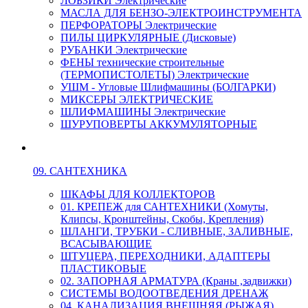
ЛОБЗИКИ Электрические
МАСЛА ДЛЯ БЕНЗО-ЭЛЕКТРОИНСТРУМЕНТА
ПЕРФОРАТОРЫ Электрические
ПИЛЫ ЦИРКУЛЯРНЫЕ (Дисковые)
РУБАНКИ Электрические
ФЕНЫ технические строительные
(ТЕРМОПИСТОЛЕТЫ) Электрические
УШМ - Угловые Шлифмашины (БОЛГАРКИ)
МИКСЕРЫ ЭЛЕКТРИЧЕСКИЕ
ШЛИФМАШИНЫ Электрические
ШУРУПОВЕРТЫ АККУМУЛЯТОРНЫЕ
09. САНТЕХНИКА
ШКАФЫ ДЛЯ КОЛЛЕКТОРОВ
01. КРЕПЕЖ для САНТЕХНИКИ (Хомуты,
Клипсы, Кронштейны, Скобы, Крепления)
ШЛАНГИ, ТРУБКИ - СЛИВНЫЕ, ЗАЛИВНЫЕ,
ВСАСЫВАЮЩИЕ
ШТУЦЕРА, ПЕРЕХОДНИКИ, АДАПТЕРЫ
ПЛАСТИКОВЫЕ
02. ЗАПОРНАЯ АРМАТУРА (Краны ,задвижки)
СИСТЕМЫ ВОДООТВЕДЕНИЯ ДРЕНАЖ
04. КАНАЛИЗАЦИЯ ВНЕШНЯЯ (РЫЖАЯ)