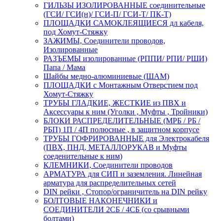
ГИЛЬЗЫ ИЗОЛИРОВАННЫЕ соединительные
(ГСИ/ ГСИ(н)/ ГСИ-П/ ГСИ-Т/ ПК-Т)
ПЛОЩАДКИ САМОКЛЕЯЩИЕСЯ дл кабеля,
под Хомут-Стяжку
ЗАЖИМЫ, Соединители проводов,
Изолированные
РАЗЪЕМЫ изолированные (РППИ/ РПИ/ РШИ)
Папа / Мама
Шайбы медно-алюминиевые (ШАМ)
ПЛОЩАДКИ с Монтажным Отверстием под
Хомут-Стяжку
ТРУБЫ ГЛАДКИЕ, ЖЕСТКИЕ из ПВХ и
Аксессуары к ним (Уголки , Муфты , Тройники)
БЛОКИ РАСПРЕДЕЛИТЕЛЬНЫЕ (МРБ / РБ /
РБП) 1П / 4П полюсные , в защитном корпусе
ТРУБЫ ГОФРИРОВАННЫЕ для Электрокабеля
(ПВХ, ПНД, МЕТАЛЛОРУКАВ и Муфты
соеденительные к ним)
КЛЕМНИКИ, Соединители проводов
АРМАТУРА для СИП и заземления. Линейная
арматура для распределительных сетей
DIN рейки , Стопор/ограничитель на DIN рейку
БОЛТОВЫЕ НАКОНЕЧНИКИ и
СОЕДИНИТЕЛИ 2СБ / 4СБ (со срывными
болтами)