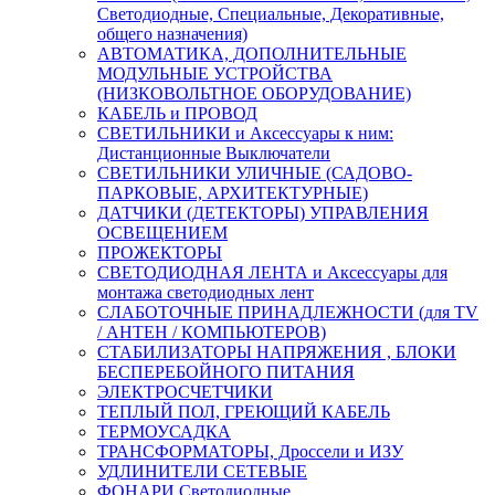
Светодиодные, Специальные, Декоративные,
общего назначения)
АВТОМАТИКА, ДОПОЛНИТЕЛЬНЫЕ
МОДУЛЬНЫЕ УСТРОЙСТВА
(НИЗКОВОЛЬТНОЕ ОБОРУДОВАНИЕ)
КАБЕЛЬ и ПРОВОД
СВЕТИЛЬНИКИ и Аксессуары к ним:
Дистанционные Выключатели
СВЕТИЛЬНИКИ УЛИЧНЫЕ (САДОВО-
ПАРКОВЫЕ, АРХИТЕКТУРНЫЕ)
ДАТЧИКИ (ДЕТЕКТОРЫ) УПРАВЛЕНИЯ
ОСВЕЩЕНИЕМ
ПРОЖЕКТОРЫ
СВЕТОДИОДНАЯ ЛЕНТА и Аксессуары для
монтажа светодиодных лент
СЛАБОТОЧНЫЕ ПРИНАДЛЕЖНОСТИ (для TV
/ АНТЕН / КОМПЬЮТЕРОВ)
СТАБИЛИЗАТОРЫ НАПРЯЖЕНИЯ , БЛОКИ
БЕСПЕРЕБОЙНОГО ПИТАНИЯ
ЭЛЕКТРОСЧЕТЧИКИ
ТЕПЛЫЙ ПОЛ, ГРЕЮЩИЙ КАБЕЛЬ
ТЕРМОУСАДКА
ТРАНСФОРМАТОРЫ, Дроссели и ИЗУ
УДЛИНИТЕЛИ СЕТЕВЫЕ
ФОНАРИ Светодиодные