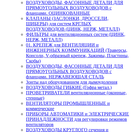
ВОЗДУХОВОДЫ, ФАСОННЫЕ ДЕТАЛИ ДЛЯ
ПРЯМОУГОЛЬНЫХ ВОЗДУХОВОДОВ с
фланцами. ОЦИНКОВАННЫЕ
КЛАПАНЫ (ЗАСЛОНКИ, ДРОССЕЛИ,
ШИБЕРЫ) для систем КРГЛЫХ
ВОЗДУХОВОДОВ (ЦИНК, НЕРЖ, МЕТАЛЛ)
ФИЛЬТРЫ для вентиляционных систем (ЦИНК,
НЕРЖ, МЕТАЛЛ)
01. КРЕПЕЖ для ВЕНТИЛЯЦИИ и
ИНЖЕНЕРНЫХ КОММУНИКАЦИЙ (Траверсы,
Консоли, V-образный крепеж, Зажимы, Пластины,
Скобы)
ВОЗДУХОВОДЫ, ФАСОННЫЕ ДЕТАЛИ ДЛЯ
ПРЯМОУГОЛЬНЫХ ВОЗДУХОВОДОВ с
фланцами. НЕРЖАВЕЮЩАЯ СТАЛЬ
Зонты над оборудованием для дымоудоления
ВОЗДУХОВОДЫ ГИБКИЕ (Гофра метал.)
ПРОВЕТРИВАТЕЛИ вентиляционные (оконные,
стенные)
ВЕНТИЛЯТОРЫ ПРОМЫШЛЕННЫЕ и
коммерческие
ПРИБОРЫ АВТОМАТИКИ и ЭЛЕКТРИЧЕСКИЕ
ПРИНАДЛЕЖНОСТИ для регулировки режимов
вентиляторов
ВОЗДУХОВОДЫ КРУГЛОГО сечения и