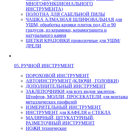
МНОГОФУНКЦИОНАЛЬНОГО
ИНСТРУМЕНТА)
ПОЛОТНА ДЛЯ САБЕЛЬНОЙ ПИЛЫ
ЧАШКА АЛМАЗНАЯ ШЛИФОВАЛЬНАЯ для
УШМ, обработка кромки плиток под 45 и 90
градусов, из керамики, керамогранита и
натурального камня
ЩЕТКИ КРАЦОВКИ проволочные для УШМ/
ДРЕЛИ
05. РУЧНОЙ ИНСТРУМЕНТ
ПОРОХОВОЙ ИНСТРУМЕНТ
АВТОИНСТРУМЕНТ (КЛЮЧИ , ГОЛОВКИ)
ДОПОЛНИТЕЛЬНЫЙ ИНСТРУМЕНТ
ЗАКЛЕПОЧНИКИ для всех видов заклепок,
Штифтов, МОЛЛИ, ПРОСЕКАТЕЛИ для монтажа
металлических профилей
ИЗМЕРИТЕЛЬНЫЙ ИНСТРУМЕНТ
ИНСТРУМЕНТ для КАФЕЛЯ и СТЕКЛА
МАЛЯРНЫЙ, ШТУКАТУРНЫЙ,
РАЗМЕТОЧНЫЙ ИНСТРУМЕНТ
НОЖИ технические