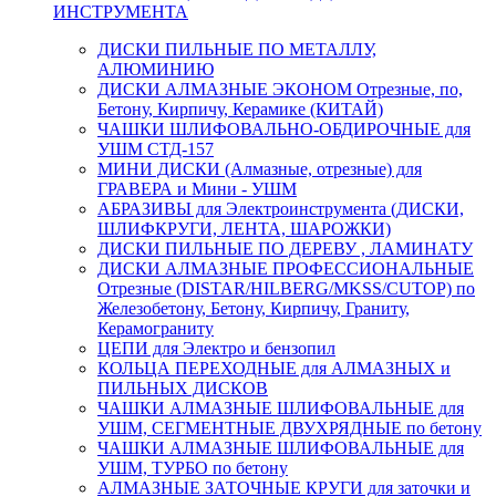
ИНСТРУМЕНТА
ДИСКИ ПИЛЬНЫЕ ПО МЕТАЛЛУ,
АЛЮМИНИЮ
ДИСКИ АЛМАЗНЫЕ ЭКОНОМ Отрезные, по,
Бетону, Кирпичу, Керамике (КИТАЙ)
ЧАШКИ ШЛИФОВАЛЬНО-ОБДИРОЧНЫЕ для
УШМ СТД-157
МИНИ ДИСКИ (Алмазные, отрезные) для
ГРАВЕРА и Мини - УШМ
АБРАЗИВЫ для Электроинструмента (ДИСКИ,
ШЛИФКРУГИ, ЛЕНТА, ШАРОЖКИ)
ДИСКИ ПИЛЬНЫЕ ПО ДЕРЕВУ , ЛАМИНАТУ
ДИСКИ АЛМАЗНЫЕ ПРОФЕССИОНАЛЬНЫЕ
Отрезные (DISTAR/HILBERG/MKSS/CUTOP) по
Железобетону, Бетону, Кирпичу, Граниту,
Керамограниту
ЦЕПИ для Электро и бензопил
КОЛЬЦА ПЕРЕХОДНЫЕ для АЛМАЗНЫХ и
ПИЛЬНЫХ ДИСКОВ
ЧАШКИ АЛМАЗНЫЕ ШЛИФОВАЛЬНЫЕ для
УШМ, СЕГМЕНТНЫЕ ДВУХРЯДНЫЕ по бетону
ЧАШКИ АЛМАЗНЫЕ ШЛИФОВАЛЬНЫЕ для
УШМ, ТУРБО по бетону
АЛМАЗНЫЕ ЗАТОЧНЫЕ КРУГИ для заточки и