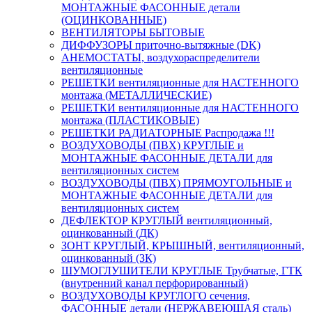
МОНТАЖНЫЕ ФАСОННЫЕ детали
(ОЦИНКОВАННЫЕ)
ВЕНТИЛЯТОРЫ БЫТОВЫЕ
ДИФФУЗОРЫ приточно-вытяжные (DK)
АНЕМОСТАТЫ, воздухораспределители
вентиляционные
РЕШЕТКИ вентиляционные для НАСТЕННОГО
монтажа (МЕТАЛЛИЧЕСКИЕ)
РЕШЕТКИ вентиляционные для НАСТЕННОГО
монтажа (ПЛАСТИКОВЫЕ)
РЕШЕТКИ РАДИАТОРНЫЕ Распродажа !!!
ВОЗДУХОВОДЫ (ПВХ) КРУГЛЫЕ и
МОНТАЖНЫЕ ФАСОННЫЕ ДЕТАЛИ для
вентиляционных систем
ВОЗДУХОВОДЫ (ПВХ) ПРЯМОУГОЛЬНЫЕ и
МОНТАЖНЫЕ ФАСОННЫЕ ДЕТАЛИ для
вентиляционных систем
ДЕФЛЕКТОР КРУГЛЫЙ вентиляционный,
оцинкованный (ДК)
ЗОНТ КРУГЛЫЙ, КРЫШНЫЙ, вентиляционный,
оцинкованный (ЗК)
ШУМОГЛУШИТЕЛИ КРУГЛЫЕ Трубчатые, ГТК
(внутренний канал перфорированный)
ВОЗДУХОВОДЫ КРУГЛОГО сечения,
ФАСОННЫЕ детали (НЕРЖАВЕЮЩАЯ сталь)