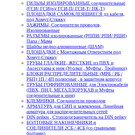
ГИЛЬЗЫ ИЗОЛИРОВАННЫЕ соединительные
(ГСИ/ ГСИ(н)/ ГСИ-П/ ГСИ-Т/ ПК-Т)
ПЛОЩАДКИ САМОКЛЕЯЩИЕСЯ дл кабеля,
под Хомут-Стяжку
ЗАЖИМЫ, Соединители проводов,
Изолированные
РАЗЪЕМЫ изолированные (РППИ/ РПИ/ РШИ)
Папа / Мама
Шайбы медно-алюминиевые (ШАМ)
ПЛОЩАДКИ с Монтажным Отверстием под
Хомут-Стяжку
ТРУБЫ ГЛАДКИЕ, ЖЕСТКИЕ из ПВХ и
Аксессуары к ним (Уголки , Муфты , Тройники)
БЛОКИ РАСПРЕДЕЛИТЕЛЬНЫЕ (МРБ / РБ /
РБП) 1П / 4П полюсные , в защитном корпусе
ТРУБЫ ГОФРИРОВАННЫЕ для Электрокабеля
(ПВХ, ПНД, МЕТАЛЛОРУКАВ и Муфты
соеденительные к ним)
КЛЕМНИКИ, Соединители проводов
АРМАТУРА для СИП и заземления. Линейная
арматура для распределительных сетей
DIN рейки , Стопор/ограничитель на DIN рейку
БОЛТОВЫЕ НАКОНЕЧНИКИ и
СОЕДИНИТЕЛИ 2СБ / 4СБ (со срывными
болтами)