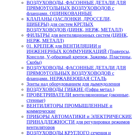
ВОЗДУХОВОДЫ, ФАСОННЫЕ ДЕТАЛИ ДЛЯ
ПРЯМОУГОЛЬНЫХ ВОЗДУХОВОДОВ с
фланцами. ОЦИНКОВАННЫЕ
КЛАПАНЫ (ЗАСЛОНКИ, ДРОССЕЛИ,
ШИБЕРЫ) для систем КРГЛЫХ
ВОЗДУХОВОДОВ (ЦИНК, НЕРЖ, МЕТАЛЛ)
ФИЛЬТРЫ для вентиляционных систем (ЦИНК,
НЕРЖ, МЕТАЛЛ)
01. КРЕПЕЖ для ВЕНТИЛЯЦИИ и
ИНЖЕНЕРНЫХ КОММУНИКАЦИЙ (Траверсы,
Консоли, V-образный крепеж, Зажимы, Пластины,
Скобы)
ВОЗДУХОВОДЫ, ФАСОННЫЕ ДЕТАЛИ ДЛЯ
ПРЯМОУГОЛЬНЫХ ВОЗДУХОВОДОВ с
фланцами. НЕРЖАВЕЮЩАЯ СТАЛЬ
Зонты над оборудованием для дымоудоления
ВОЗДУХОВОДЫ ГИБКИЕ (Гофра метал.)
ПРОВЕТРИВАТЕЛИ вентиляционные (оконные,
стенные)
ВЕНТИЛЯТОРЫ ПРОМЫШЛЕННЫЕ и
коммерческие
ПРИБОРЫ АВТОМАТИКИ и ЭЛЕКТРИЧЕСКИЕ
ПРИНАДЛЕЖНОСТИ для регулировки режимов
вентиляторов
ВОЗДУХОВОДЫ КРУГЛОГО сечения и