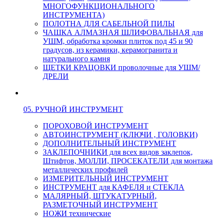
МНОГОФУНКЦИОНАЛЬНОГО
ИНСТРУМЕНТА)
ПОЛОТНА ДЛЯ САБЕЛЬНОЙ ПИЛЫ
ЧАШКА АЛМАЗНАЯ ШЛИФОВАЛЬНАЯ для
УШМ, обработка кромки плиток под 45 и 90
градусов, из керамики, керамогранита и
натурального камня
ЩЕТКИ КРАЦОВКИ проволочные для УШМ/
ДРЕЛИ
05. РУЧНОЙ ИНСТРУМЕНТ
ПОРОХОВОЙ ИНСТРУМЕНТ
АВТОИНСТРУМЕНТ (КЛЮЧИ , ГОЛОВКИ)
ДОПОЛНИТЕЛЬНЫЙ ИНСТРУМЕНТ
ЗАКЛЕПОЧНИКИ для всех видов заклепок,
Штифтов, МОЛЛИ, ПРОСЕКАТЕЛИ для монтажа
металлических профилей
ИЗМЕРИТЕЛЬНЫЙ ИНСТРУМЕНТ
ИНСТРУМЕНТ для КАФЕЛЯ и СТЕКЛА
МАЛЯРНЫЙ, ШТУКАТУРНЫЙ,
РАЗМЕТОЧНЫЙ ИНСТРУМЕНТ
НОЖИ технические