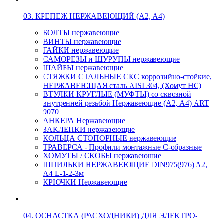
03. КРЕПЕЖ НЕРЖАВЕЮЩИЙ (А2, А4)
БОЛТЫ нержавеющие
ВИНТЫ нержавеющие
ГАЙКИ нержавеющие
САМОРЕЗЫ и ШУРУПЫ нержавеющие
ШАЙБЫ нержавеющие
СТЯЖКИ СТАЛЬНЫЕ СКС коррозийно-стойкие,
НЕРЖАВЕЮЩАЯ сталь AISI 304, (Хомут НС)
ВТУЛКИ КРУГЛЫЕ (МУФТЫ) со сквозной
внутренней резьбой Нержавеющие (А2, А4) ART
9070
АНКЕРА Нержавеющие
ЗАКЛЕПКИ нержавеющие
КОЛЬЦА СТОПОРНЫЕ нержавеющие
ТРАВЕРСА - Профили монтажные С-образные
ХОМУТЫ / СКОБЫ нержавеющие
ШПИЛЬКИ НЕРЖАВЕЮЩИЕ DIN975(976) A2,
А4 L-1-2-3м
КРЮЧКИ Нержавеющие
04. ОСНАСТКА (РАСХОДНИКИ) ДЛЯ ЭЛЕКТРО-