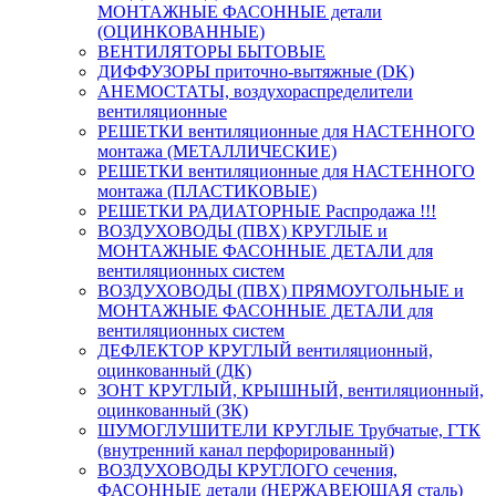
МОНТАЖНЫЕ ФАСОННЫЕ детали
(ОЦИНКОВАННЫЕ)
ВЕНТИЛЯТОРЫ БЫТОВЫЕ
ДИФФУЗОРЫ приточно-вытяжные (DK)
АНЕМОСТАТЫ, воздухораспределители
вентиляционные
РЕШЕТКИ вентиляционные для НАСТЕННОГО
монтажа (МЕТАЛЛИЧЕСКИЕ)
РЕШЕТКИ вентиляционные для НАСТЕННОГО
монтажа (ПЛАСТИКОВЫЕ)
РЕШЕТКИ РАДИАТОРНЫЕ Распродажа !!!
ВОЗДУХОВОДЫ (ПВХ) КРУГЛЫЕ и
МОНТАЖНЫЕ ФАСОННЫЕ ДЕТАЛИ для
вентиляционных систем
ВОЗДУХОВОДЫ (ПВХ) ПРЯМОУГОЛЬНЫЕ и
МОНТАЖНЫЕ ФАСОННЫЕ ДЕТАЛИ для
вентиляционных систем
ДЕФЛЕКТОР КРУГЛЫЙ вентиляционный,
оцинкованный (ДК)
ЗОНТ КРУГЛЫЙ, КРЫШНЫЙ, вентиляционный,
оцинкованный (ЗК)
ШУМОГЛУШИТЕЛИ КРУГЛЫЕ Трубчатые, ГТК
(внутренний канал перфорированный)
ВОЗДУХОВОДЫ КРУГЛОГО сечения,
ФАСОННЫЕ детали (НЕРЖАВЕЮЩАЯ сталь)