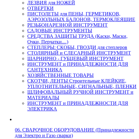
ЛЕЗВИЯ для НОЖЕЙ
ОТВЕРТКИ
ПИСТОЛЕТЫ для ПЕНЫ, ГЕРМЕТИКОВ,
АЭРОЗОЛЬНЫХ БАЛОНОВ, ТЕРМОКЛЕЯЩИЕ
РЕЗЬБОНАРЕЗНОЙ ИНСТРУМЕНТ
САДОВЫЕ ИНСТРУМЕНТЫ
СРЕДСТВА ЗАЩИТЫ ТРУДА (Каски, Маски,
Очки, Перчатки....)
СТЕПЛЕРЫ: СКОБЫ, ГВОЗДИ для степлеров
СТОЛЯРНЫЙ и СЛЕСАРНЫЙ ИНСТРУМЕНТ
ШАРНИРНО - ГУБЦЕВЫЙ ИНСТРУМЕНТ
ИНСТРУМЕНТ и ПРИНАДЛЕЖНОСТИ ДЛЯ
САНТЕХНИКА
ХОЗЯЙСТВЕННЫЕ ТОВАРЫ
СКОТЧИ, ЛЕНТЫ Строительные КЛЕЙКИЕ,
УПЛОТНИТЕЛЬНЫЕ, СИГНАЛЬНЫЕ, ПЛЕНКИ
ШЛИФОВАЛЬНЫЙ РУЧНОЙ ИНСТРУМЕНТ и
МАТЕРИАЛЫ
ИНСТРУМЕНТ и ПРИНАДЛЕЖНОСТИ ДЛЯ
ЭЛЕКТРИКА
06. СВАРОЧНОЕ ОБОРУДОВАНИЕ (Принадлежности
для Электро и Газо сварки)