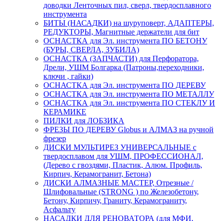
доводки Ленточных пил, сверл, твердосплавного
инструмента
БИТЫ (НАСАДКИ) на шуруповерт, АДАПТЕРЫ,
РЕДУКТОРЫ, Магнитные держатели для бит
ОСНАСТКА для Эл. инструмента ПО БЕТОНУ
(БУРЫ, СВЕРЛА, ЗУБИЛА)
ОСНАСТКА (ЗАПЧАСТИ) для Перфоратора,
Дрели, УШМ Болгарка (Патроны,переходники,
ключи , гайки)
ОСНАСТКА для Эл. инструмента ПО ДЕРЕВУ
ОСНАСТКА для Эл. инструмента ПО МЕТАЛЛУ
ОСНАСТКА для Эл. инструмента ПО СТЕКЛУ И
КЕРАМИКЕ
ПИЛКИ для ЛОБЗИКА
ФРЕЗЫ ПО ДЕРЕВУ Globus и АЛМАЗ на ручной
фрезер
ДИСКИ МУЛЬТИРЕЗ УНИВЕРСАЛЬНЫЕ с
твердосплавом для УШМ, ПРОФЕССИОНАЛ,
(Дерево с гвоздями, Пластик, Алюм. Профиль,
Кирпич, Керамогранит, Бетона)
ДИСКИ АЛМАЗНЫЕ МАСТЕР, Отрезные /
Шлифовальные (STRONG ) по Железобетону,
Бетону, Кирпичу, Граниту, Керамограниту,
Асфальту
НАСАДКИ ДЛЯ РЕНОВАТОРА (для МФИ,