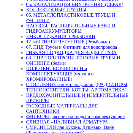
05. КАНАЛИЗАЦИЯ ВНУТРЕННЯЯ (СЕРАЯ)
КОЛЛЕКТОРНЫЕ ГРУППЫ
06. МЕТАЛЛОПЛАСТИКОВЫЕ ТРУБЫ И
ФИТИНГИ
НАСОСЫ , РАСШИРИТЕЛЬНЫЕ БАКИ И
ГИДРОАККУМУЛЯТОРЫ
ЕМКОСТИ,КАНИСТРЫ,БОЧКИ
12. ФИТИНГИ ЧУГУННЫЕ (Резьбовые)
07. ПНД Трубы и Фитинги для водопровода
ГИБКАЯ ПОДВОДКА ДЛЯ ВОДЫ И ГАЗА
08. ППР ПОЛИПРОПИЛЕНОВЫЕ ТРУБЫ И
ФИТИНГИ (белые)
ПОЛОТЕНЦЕСУШИТЕЛИ и
КОМПЛЕКТУЮЩИЕ (Фитинги
ХРОМИРОВАННЫЕ)
ОТОПЛЕНИЕ и комплектующие, (РАДИАТОРЫ,
ТЕПЛОНОСИТЕЛИ, КОТЛЫ, АВТОМАТИКА)
ПРЕДОХРАНИТЕЛЬНЫЕ И ИЗМЕРИТЕЛЬНЫЕ
ПРИБОРЫ
РАСХОДНЫЕ МАТЕРИАЛЫ ДЛЯ
САНТЕХНИКИ
ФИЛЬТРЫ для очистки воды и комплектующие
СЛИВНАЯ - НАЛИВНАЯ АРМАТУРА
СМЕСИТЕЛИ для Кухонь, Душевых, Ванн
(Фурнитура для смесителей)