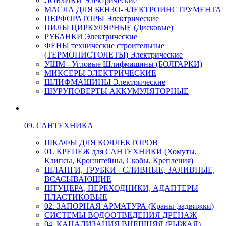
ЛОБЗИКИ Электрические
МАСЛА ДЛЯ БЕНЗО-ЭЛЕКТРОИНСТРУМЕНТА
ПЕРФОРАТОРЫ Электрические
ПИЛЫ ЦИРКУЛЯРНЫЕ (Дисковые)
РУБАНКИ Электрические
ФЕНЫ технические строительные
(ТЕРМОПИСТОЛЕТЫ) Электрические
УШМ - Угловые Шлифмашины (БОЛГАРКИ)
МИКСЕРЫ ЭЛЕКТРИЧЕСКИЕ
ШЛИФМАШИНЫ Электрические
ШУРУПОВЕРТЫ АККУМУЛЯТОРНЫЕ
09. САНТЕХНИКА
ШКАФЫ ДЛЯ КОЛЛЕКТОРОВ
01. КРЕПЕЖ для САНТЕХНИКИ (Хомуты,
Клипсы, Кронштейны, Скобы, Крепления)
ШЛАНГИ, ТРУБКИ - СЛИВНЫЕ, ЗАЛИВНЫЕ,
ВСАСЫВАЮЩИЕ
ШТУЦЕРА, ПЕРЕХОДНИКИ, АДАПТЕРЫ
ПЛАСТИКОВЫЕ
02. ЗАПОРНАЯ АРМАТУРА (Краны ,задвижки)
СИСТЕМЫ ВОДООТВЕДЕНИЯ ДРЕНАЖ
04. КАНАЛИЗАЦИЯ ВНЕШНЯЯ (РЫЖАЯ)