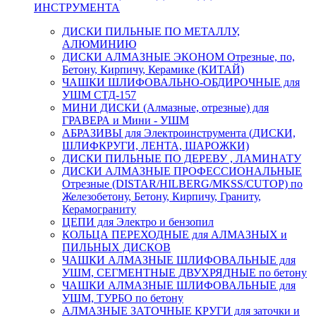
ИНСТРУМЕНТА
ДИСКИ ПИЛЬНЫЕ ПО МЕТАЛЛУ,
АЛЮМИНИЮ
ДИСКИ АЛМАЗНЫЕ ЭКОНОМ Отрезные, по,
Бетону, Кирпичу, Керамике (КИТАЙ)
ЧАШКИ ШЛИФОВАЛЬНО-ОБДИРОЧНЫЕ для
УШМ СТД-157
МИНИ ДИСКИ (Алмазные, отрезные) для
ГРАВЕРА и Мини - УШМ
АБРАЗИВЫ для Электроинструмента (ДИСКИ,
ШЛИФКРУГИ, ЛЕНТА, ШАРОЖКИ)
ДИСКИ ПИЛЬНЫЕ ПО ДЕРЕВУ , ЛАМИНАТУ
ДИСКИ АЛМАЗНЫЕ ПРОФЕССИОНАЛЬНЫЕ
Отрезные (DISTAR/HILBERG/MKSS/CUTOP) по
Железобетону, Бетону, Кирпичу, Граниту,
Керамограниту
ЦЕПИ для Электро и бензопил
КОЛЬЦА ПЕРЕХОДНЫЕ для АЛМАЗНЫХ и
ПИЛЬНЫХ ДИСКОВ
ЧАШКИ АЛМАЗНЫЕ ШЛИФОВАЛЬНЫЕ для
УШМ, СЕГМЕНТНЫЕ ДВУХРЯДНЫЕ по бетону
ЧАШКИ АЛМАЗНЫЕ ШЛИФОВАЛЬНЫЕ для
УШМ, ТУРБО по бетону
АЛМАЗНЫЕ ЗАТОЧНЫЕ КРУГИ для заточки и