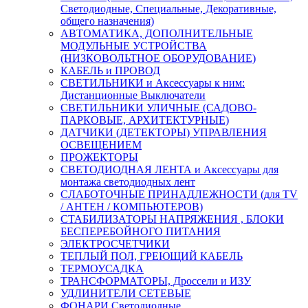
Светодиодные, Специальные, Декоративные,
общего назначения)
АВТОМАТИКА, ДОПОЛНИТЕЛЬНЫЕ
МОДУЛЬНЫЕ УСТРОЙСТВА
(НИЗКОВОЛЬТНОЕ ОБОРУДОВАНИЕ)
КАБЕЛЬ и ПРОВОД
СВЕТИЛЬНИКИ и Аксессуары к ним:
Дистанционные Выключатели
СВЕТИЛЬНИКИ УЛИЧНЫЕ (САДОВО-
ПАРКОВЫЕ, АРХИТЕКТУРНЫЕ)
ДАТЧИКИ (ДЕТЕКТОРЫ) УПРАВЛЕНИЯ
ОСВЕЩЕНИЕМ
ПРОЖЕКТОРЫ
СВЕТОДИОДНАЯ ЛЕНТА и Аксессуары для
монтажа светодиодных лент
СЛАБОТОЧНЫЕ ПРИНАДЛЕЖНОСТИ (для TV
/ АНТЕН / КОМПЬЮТЕРОВ)
СТАБИЛИЗАТОРЫ НАПРЯЖЕНИЯ , БЛОКИ
БЕСПЕРЕБОЙНОГО ПИТАНИЯ
ЭЛЕКТРОСЧЕТЧИКИ
ТЕПЛЫЙ ПОЛ, ГРЕЮЩИЙ КАБЕЛЬ
ТЕРМОУСАДКА
ТРАНСФОРМАТОРЫ, Дроссели и ИЗУ
УДЛИНИТЕЛИ СЕТЕВЫЕ
ФОНАРИ Светодиодные