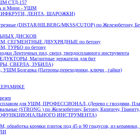
М СТД-157
А и Мини - УШМ
 ШЛИФКРУГИ, ЛЕНТА, ШАРОЖКИ)
(DISTAR/HILBERG/MKSS/CUTOP) по Железобетону, Бетону,
ЛЬНЫХ ДИСКОВ
, СЕГМЕНТНЫЕ ДВУХРЯДНЫЕ по бетону
 ТУРБО по бетону
и Ленточных пил, сверл, твердосплавного инструмента
ДУКТОРЫ, Магнитные держатели для бит
УРЫ, СВЕРЛА, ЗУБИЛА)
УШМ Болгарка (Патроны,переходники, ключи , гайки)
 КЕРАМИКЕ
резер
ом для УШМ, ПРОФЕССИОНАЛ, (Дерево с гвоздями, Пластик
ые (STRONG ) по Железобетону, Бетону, Кирпичу, Граниту, 
ОГОФУНКЦИОНАЛЬНОГО ИНСТРУМЕНТА)
тка кромки плиток под 45 и 90 градусов, из керамики, ке
ЕЛИ