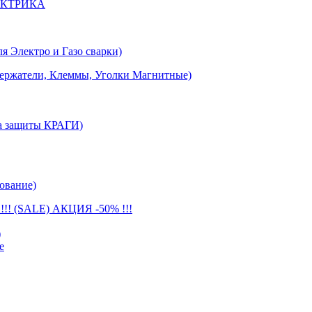
ЕКТРИКА
лектро и Газо сварки)
тели, Клеммы, Уголки Магнитные)
 защиты КРАГИ)
ование)
(SALE) АКЦИЯ -50% !!!
)
е