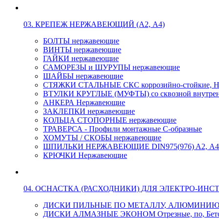
03. КРЕПЕЖ НЕРЖАВЕЮЩИЙ (А2, А4)
БОЛТЫ нержавеющие
ВИНТЫ нержавеющие
ГАЙКИ нержавеющие
САМОРЕЗЫ и ШУРУПЫ нержавеющие
ШАЙБЫ нержавеющие
СТЯЖКИ СТАЛЬНЫЕ СКС коррозийно-стойкие, Н
ВТУЛКИ КРУГЛЫЕ (МУФТЫ) со сквозной внутренн
АНКЕРА Нержавеющие
ЗАКЛЕПКИ нержавеющие
КОЛЬЦА СТОПОРНЫЕ нержавеющие
ТРАВЕРСА - Профили монтажные С-образные
ХОМУТЫ / СКОБЫ нержавеющие
ШПИЛЬКИ НЕРЖАВЕЮЩИЕ DIN975(976) A2, А4 L
КРЮЧКИ Нержавеющие
04. ОСНАСТКА (РАСХОДНИКИ) ДЛЯ ЭЛЕКТРО-ИНС
ДИСКИ ПИЛЬНЫЕ ПО МЕТАЛЛУ, АЛЮМИНИ
ДИСКИ АЛМАЗНЫЕ ЭКОНОМ Отрезные, по, Бетон