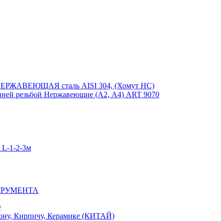
ЕРЖАВЕЮЩАЯ сталь AISI 304, (Хомут НС)
ей резьбой Нержавеющие (А2, А4) ART 9070
-1-2-3м
ТРУМЕНТА
Ю
у, Кирпичу, Керамике (КИТАЙ)