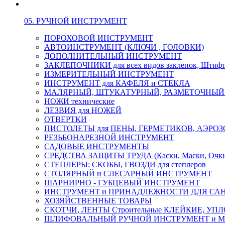
05. РУЧНОЙ ИНСТРУМЕНТ
ПОРОХОВОЙ ИНСТРУМЕНТ
АВТОИНСТРУМЕНТ (КЛЮЧИ , ГОЛОВКИ)
ДОПОЛНИТЕЛЬНЫЙ ИНСТРУМЕНТ
ЗАКЛЕПОЧНИКИ для всех видов заклепок, Штиф
ИЗМЕРИТЕЛЬНЫЙ ИНСТРУМЕНТ
ИНСТРУМЕНТ для КАФЕЛЯ и СТЕКЛА
МАЛЯРНЫЙ, ШТУКАТУРНЫЙ, РАЗМЕТОЧНЫЙ
НОЖИ технические
ЛЕЗВИЯ для НОЖЕЙ
ОТВЕРТКИ
ПИСТОЛЕТЫ для ПЕНЫ, ГЕРМЕТИКОВ, АЭР
РЕЗЬБОНАРЕЗНОЙ ИНСТРУМЕНТ
САДОВЫЕ ИНСТРУМЕНТЫ
СРЕДСТВА ЗАЩИТЫ ТРУДА (Каски, Маски, Очки, 
СТЕПЛЕРЫ: СКОБЫ, ГВОЗДИ для степлеров
СТОЛЯРНЫЙ и СЛЕСАРНЫЙ ИНСТРУМЕНТ
ШАРНИРНО - ГУБЦЕВЫЙ ИНСТРУМЕНТ
ИНСТРУМЕНТ и ПРИНАДЛЕЖНОСТИ ДЛЯ СА
ХОЗЯЙСТВЕННЫЕ ТОВАРЫ
СКОТЧИ, ЛЕНТЫ Строительные КЛЕЙКИЕ, У
ШЛИФОВАЛЬНЫЙ РУЧНОЙ ИНСТРУМЕНТ и 