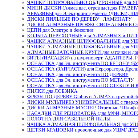
ЧАШКИ ШЛИФОВАЛЬНО-ОБДИРОЧНЫЕ для УШ
МИНИ ДИСКИ (Алмазные, отрезные) для ГРАВЕР
АБРАЗИВЫ для Электроинструмента (ДИСКИ,
ДИСКИ ПИЛЬНЫЕ ПО ДЕРЕВУ , ЛАМИНАТУ
ДИСКИ АЛМАЗНЫЕ ПРОФЕССИОНАЛЬНЫЕ Отрезные 
ЦЕПИ для Электро и бензопил
КОЛЬЦА ПЕРЕХОДНЫЕ для АЛМАЗНЫХ и ПИ
ЧАШКИ АЛМАЗНЫЕ ШЛИФОВАЛЬНЫЕ для УШМ
ЧАШКИ АЛМАЗНЫЕ ШЛИФОВАЛЬНЫЕ для УШМ,
АЛМАЗНЫЕ ЗАТОЧНЫЕ КРУГИ для заточки и доводк
БИТЫ (НАСАДКИ) на шуруповерт, АДАПТЕРЫ, РЕ
ОСНАСТКА для Эл. инструмента ПО БЕТОНУ (Б
ОСНАСТКА (ЗАПЧАСТИ) для Перфоратора, Дрели, 
ОСНАСТКА для Эл. инструмента ПО ДЕРЕВУ
ОСНАСТКА для Эл. инструмента ПО МЕТАЛЛУ
ОСНАСТКА для Эл. инструмента ПО СТЕКЛУ И
ПИЛКИ для ЛОБЗИКА
ФРЕЗЫ ПО ДЕРЕВУ Globus и АЛМАЗ на ручной ф
ДИСКИ МУЛЬТИРЕЗ УНИВЕРСАЛЬНЫЕ с твердосплав
ДИСКИ АЛМАЗНЫЕ МАСТЕР, Отрезные / Шлифовальн
НАСАДКИ ДЛЯ РЕНОВАТОРА (для МФИ, МН
ПОЛОТНА ДЛЯ САБЕЛЬНОЙ ПИЛЫ
ЧАШКА АЛМАЗНАЯ ШЛИФОВАЛЬНАЯ для УШМ, обрабо
ЩЕТКИ КРАЦОВКИ проволочные для УШМ/ ДР