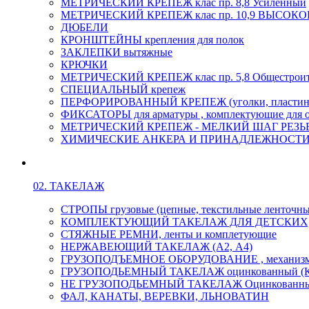
МЕТРИЧЕСКИЙ КРЕПЕЖ клас пр. 8,8 Усиленный
МЕТРИЧЕСКИЙ КРЕПЕЖ клас пр. 10,9 ВЫСО
ДЮБЕЛИ
КРОНШТЕЙНЫ крепления для полок
ЗАКЛЕПКИ вытяжные
КРЮЧКИ
МЕТРИЧЕСКИЙ КРЕПЕЖ клас пр. 5,8 Общестрои
СПЕЦИАЛЬНЫЙ крепеж
ПЕРФОРИРОВАННЫЙ КРЕПЕЖ (уголки, пластины
ФИКСАТОРЫ для арматуры , комплектующие для 
МЕТРИЧЕСКИЙ КРЕПЕЖ - МЕЛКИЙ ШАГ РЕЗЬБЫ,
ХИМИЧЕСКИЕ АНКЕРА И ПРИНАДЛЕЖНОСТИ
02. ТАКЕЛАЖ
СТРОПЫ грузовые (цепные, текстильные ленточны
КОМПЛЕКТУЮЩИЙ ТАКЕЛАЖ ДЛЯ ДЕТСКИХ
СТЯЖНЫЕ РЕМНИ, ленты и комплетующие
НЕРЖАВЕЮЩИЙ ТАКЕЛАЖ (А2, А4)
ГРУЗОПОДЪЕМНОЕ ОБОРУДОВАНИЕ , механиз
ГРУЗОПОДЬЕМНЫЙ ТАКЕЛАЖ оцинкованный (К
НЕ ГРУЗОПОДЬЕМНЫЙ ТАКЕЛАЖ Оцинкованн
ФАЛ, КАНАТЫ, ВЕРЕВКИ, ЛЬНОВАТИН