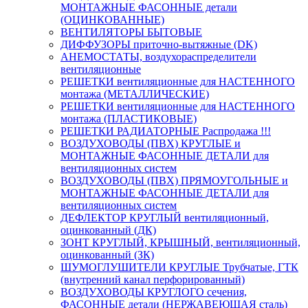
МОНТАЖНЫЕ ФАСОННЫЕ детали
(ОЦИНКОВАННЫЕ)
ВЕНТИЛЯТОРЫ БЫТОВЫЕ
ДИФФУЗОРЫ приточно-вытяжные (DK)
АНЕМОСТАТЫ, воздухораспределители
вентиляционные
РЕШЕТКИ вентиляционные для НАСТЕННОГО
монтажа (МЕТАЛЛИЧЕСКИЕ)
РЕШЕТКИ вентиляционные для НАСТЕННОГО
монтажа (ПЛАСТИКОВЫЕ)
РЕШЕТКИ РАДИАТОРНЫЕ Распродажа !!!
ВОЗДУХОВОДЫ (ПВХ) КРУГЛЫЕ и
МОНТАЖНЫЕ ФАСОННЫЕ ДЕТАЛИ для
вентиляционных систем
ВОЗДУХОВОДЫ (ПВХ) ПРЯМОУГОЛЬНЫЕ и
МОНТАЖНЫЕ ФАСОННЫЕ ДЕТАЛИ для
вентиляционных систем
ДЕФЛЕКТОР КРУГЛЫЙ вентиляционный,
оцинкованный (ДК)
ЗОНТ КРУГЛЫЙ, КРЫШНЫЙ, вентиляционный,
оцинкованный (ЗК)
ШУМОГЛУШИТЕЛИ КРУГЛЫЕ Трубчатые, ГТК
(внутренний канал перфорированный)
ВОЗДУХОВОДЫ КРУГЛОГО сечения,
ФАСОННЫЕ детали (НЕРЖАВЕЮЩАЯ сталь)