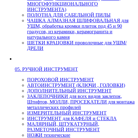
МНОГОФУНКЦИОНАЛЬНОГО
ИНСТРУМЕНТА)
ПОЛОТНА ДЛЯ САБЕЛЬНОЙ ПИЛЫ
ЧАШКА АЛМАЗНАЯ ШЛИФОВАЛЬНАЯ для
УШМ, обработка кромки плиток под 45 и 90
градусов, из керамики, керамогранита и
натурального камня
ЩЕТКИ КРАЦОВКИ проволочные для УШМ/
ДРЕЛИ
05. РУЧНОЙ ИНСТРУМЕНТ
ПОРОХОВОЙ ИНСТРУМЕНТ
АВТОИНСТРУМЕНТ (КЛЮЧИ , ГОЛОВКИ)
ДОПОЛНИТЕЛЬНЫЙ ИНСТРУМЕНТ
ЗАКЛЕПОЧНИКИ для всех видов заклепок,
Штифтов, МОЛЛИ, ПРОСЕКАТЕЛИ для монтажа
металлических профилей
ИЗМЕРИТЕЛЬНЫЙ ИНСТРУМЕНТ
ИНСТРУМЕНТ для КАФЕЛЯ и СТЕКЛА
МАЛЯРНЫЙ, ШТУКАТУРНЫЙ,
РАЗМЕТОЧНЫЙ ИНСТРУМЕНТ
НОЖИ технические