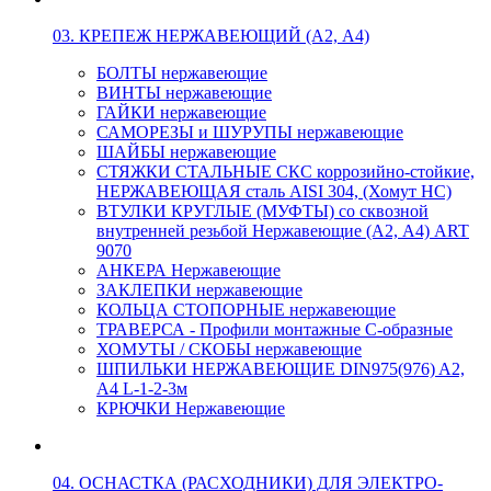
03. КРЕПЕЖ НЕРЖАВЕЮЩИЙ (А2, А4)
БОЛТЫ нержавеющие
ВИНТЫ нержавеющие
ГАЙКИ нержавеющие
САМОРЕЗЫ и ШУРУПЫ нержавеющие
ШАЙБЫ нержавеющие
СТЯЖКИ СТАЛЬНЫЕ СКС коррозийно-стойкие,
НЕРЖАВЕЮЩАЯ сталь AISI 304, (Хомут НС)
ВТУЛКИ КРУГЛЫЕ (МУФТЫ) со сквозной
внутренней резьбой Нержавеющие (А2, А4) ART
9070
АНКЕРА Нержавеющие
ЗАКЛЕПКИ нержавеющие
КОЛЬЦА СТОПОРНЫЕ нержавеющие
ТРАВЕРСА - Профили монтажные С-образные
ХОМУТЫ / СКОБЫ нержавеющие
ШПИЛЬКИ НЕРЖАВЕЮЩИЕ DIN975(976) A2,
А4 L-1-2-3м
КРЮЧКИ Нержавеющие
04. ОСНАСТКА (РАСХОДНИКИ) ДЛЯ ЭЛЕКТРО-