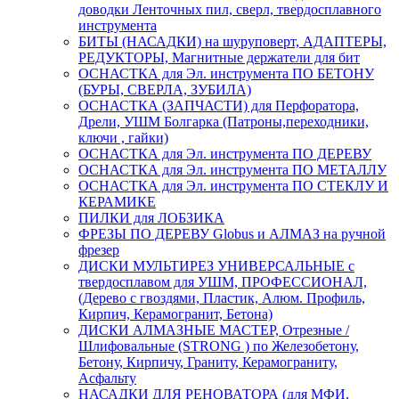
доводки Ленточных пил, сверл, твердосплавного
инструмента
БИТЫ (НАСАДКИ) на шуруповерт, АДАПТЕРЫ,
РЕДУКТОРЫ, Магнитные держатели для бит
ОСНАСТКА для Эл. инструмента ПО БЕТОНУ
(БУРЫ, СВЕРЛА, ЗУБИЛА)
ОСНАСТКА (ЗАПЧАСТИ) для Перфоратора,
Дрели, УШМ Болгарка (Патроны,переходники,
ключи , гайки)
ОСНАСТКА для Эл. инструмента ПО ДЕРЕВУ
ОСНАСТКА для Эл. инструмента ПО МЕТАЛЛУ
ОСНАСТКА для Эл. инструмента ПО СТЕКЛУ И
КЕРАМИКЕ
ПИЛКИ для ЛОБЗИКА
ФРЕЗЫ ПО ДЕРЕВУ Globus и АЛМАЗ на ручной
фрезер
ДИСКИ МУЛЬТИРЕЗ УНИВЕРСАЛЬНЫЕ с
твердосплавом для УШМ, ПРОФЕССИОНАЛ,
(Дерево с гвоздями, Пластик, Алюм. Профиль,
Кирпич, Керамогранит, Бетона)
ДИСКИ АЛМАЗНЫЕ МАСТЕР, Отрезные /
Шлифовальные (STRONG ) по Железобетону,
Бетону, Кирпичу, Граниту, Керамограниту,
Асфальту
НАСАДКИ ДЛЯ РЕНОВАТОРА (для МФИ,