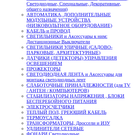
Светодиодные, Специальные, Декоративные,
общего назначения)
АВТОМАТИКА, ДОПОЛНИТЕЛЬНЫЕ
МОДУЛЬНЫЕ УСТРОЙСТВА
(НИЗКОВОЛЬТНОЕ ОБОРУДОВАНИЕ)
КАБЕЛЬ и ПРОВОД
СВЕТИЛЬНИКИ и Аксессуары к ним:
Дистанционные Выключатели
СВЕТИЛЬНИКИ УЛИЧНЫЕ (САДОВО-
ПАРКОВЫЕ, АРХИТЕКТУРНЫЕ)
ДАТЧИКИ (ДЕТЕКТОРЫ) УПРАВЛЕНИЯ
ОСВЕЩЕНИЕМ
ПРОЖЕКТОРЫ
СВЕТОДИОДНАЯ ЛЕНТА и Аксессуары для
монтажа светодиодных лент
СЛАБОТОЧНЫЕ ПРИНАДЛЕЖНОСТИ (для TV
/ АНТЕН / КОМПЬЮТЕРОВ)
СТАБИЛИЗАТОРЫ НАПРЯЖЕНИЯ , БЛОКИ
БЕСПЕРЕБОЙНОГО ПИТАНИЯ
ЭЛЕКТРОСЧЕТЧИКИ
ТЕПЛЫЙ ПОЛ, ГРЕЮЩИЙ КАБЕЛЬ
ТЕРМОУСАДКА
ТРАНСФОРМАТОРЫ, Дроссели и ИЗУ
УДЛИНИТЕЛИ СЕТЕВЫЕ
ФОНАРИ Светодиодные