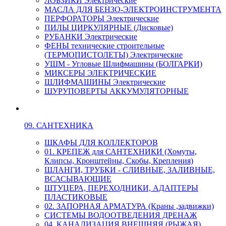
ЛОБЗИКИ Электрические
МАСЛА ДЛЯ БЕНЗО-ЭЛЕКТРОИНСТРУМЕНТА
ПЕРФОРАТОРЫ Электрические
ПИЛЫ ЦИРКУЛЯРНЫЕ (Дисковые)
РУБАНКИ Электрические
ФЕНЫ технические строительные
(ТЕРМОПИСТОЛЕТЫ) Электрические
УШМ - Угловые Шлифмашины (БОЛГАРКИ)
МИКСЕРЫ ЭЛЕКТРИЧЕСКИЕ
ШЛИФМАШИНЫ Электрические
ШУРУПОВЕРТЫ АККУМУЛЯТОРНЫЕ
09. САНТЕХНИКА
ШКАФЫ ДЛЯ КОЛЛЕКТОРОВ
01. КРЕПЕЖ для САНТЕХНИКИ (Хомуты,
Клипсы, Кронштейны, Скобы, Крепления)
ШЛАНГИ, ТРУБКИ - СЛИВНЫЕ, ЗАЛИВНЫЕ,
ВСАСЫВАЮЩИЕ
ШТУЦЕРА, ПЕРЕХОДНИКИ, АДАПТЕРЫ
ПЛАСТИКОВЫЕ
02. ЗАПОРНАЯ АРМАТУРА (Краны ,задвижки)
СИСТЕМЫ ВОДООТВЕДЕНИЯ ДРЕНАЖ
04. КАНАЛИЗАЦИЯ ВНЕШНЯЯ (РЫЖАЯ)