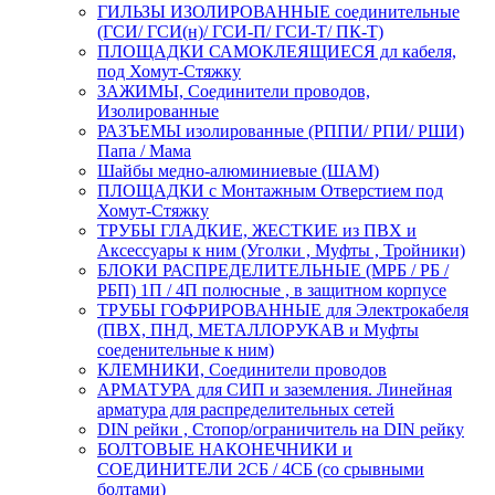
ГИЛЬЗЫ ИЗОЛИРОВАННЫЕ соединительные
(ГСИ/ ГСИ(н)/ ГСИ-П/ ГСИ-Т/ ПК-Т)
ПЛОЩАДКИ САМОКЛЕЯЩИЕСЯ дл кабеля,
под Хомут-Стяжку
ЗАЖИМЫ, Соединители проводов,
Изолированные
РАЗЪЕМЫ изолированные (РППИ/ РПИ/ РШИ)
Папа / Мама
Шайбы медно-алюминиевые (ШАМ)
ПЛОЩАДКИ с Монтажным Отверстием под
Хомут-Стяжку
ТРУБЫ ГЛАДКИЕ, ЖЕСТКИЕ из ПВХ и
Аксессуары к ним (Уголки , Муфты , Тройники)
БЛОКИ РАСПРЕДЕЛИТЕЛЬНЫЕ (МРБ / РБ /
РБП) 1П / 4П полюсные , в защитном корпусе
ТРУБЫ ГОФРИРОВАННЫЕ для Электрокабеля
(ПВХ, ПНД, МЕТАЛЛОРУКАВ и Муфты
соеденительные к ним)
КЛЕМНИКИ, Соединители проводов
АРМАТУРА для СИП и заземления. Линейная
арматура для распределительных сетей
DIN рейки , Стопор/ограничитель на DIN рейку
БОЛТОВЫЕ НАКОНЕЧНИКИ и
СОЕДИНИТЕЛИ 2СБ / 4СБ (со срывными
болтами)