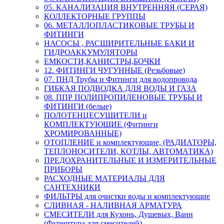
05. КАНАЛИЗАЦИЯ ВНУТРЕННЯЯ (СЕРАЯ)
КОЛЛЕКТОРНЫЕ ГРУППЫ
06. МЕТАЛЛОПЛАСТИКОВЫЕ ТРУБЫ И
ФИТИНГИ
НАСОСЫ , РАСШИРИТЕЛЬНЫЕ БАКИ И
ГИДРОАККУМУЛЯТОРЫ
ЕМКОСТИ,КАНИСТРЫ,БОЧКИ
12. ФИТИНГИ ЧУГУННЫЕ (Резьбовые)
07. ПНД Трубы и Фитинги для водопровода
ГИБКАЯ ПОДВОДКА ДЛЯ ВОДЫ И ГАЗА
08. ППР ПОЛИПРОПИЛЕНОВЫЕ ТРУБЫ И
ФИТИНГИ (белые)
ПОЛОТЕНЦЕСУШИТЕЛИ и
КОМПЛЕКТУЮЩИЕ (Фитинги
ХРОМИРОВАННЫЕ)
ОТОПЛЕНИЕ и комплектующие, (РАДИАТОРЫ,
ТЕПЛОНОСИТЕЛИ, КОТЛЫ, АВТОМАТИКА)
ПРЕДОХРАНИТЕЛЬНЫЕ И ИЗМЕРИТЕЛЬНЫЕ
ПРИБОРЫ
РАСХОДНЫЕ МАТЕРИАЛЫ ДЛЯ
САНТЕХНИКИ
ФИЛЬТРЫ для очистки воды и комплектующие
СЛИВНАЯ - НАЛИВНАЯ АРМАТУРА
СМЕСИТЕЛИ для Кухонь, Душевых, Ванн
(Фурнитура для смесителей)