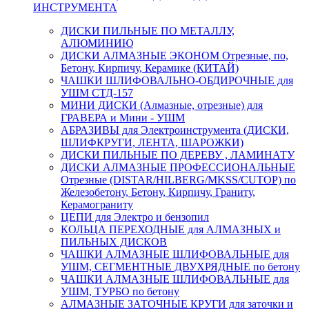
ИНСТРУМЕНТА
ДИСКИ ПИЛЬНЫЕ ПО МЕТАЛЛУ,
АЛЮМИНИЮ
ДИСКИ АЛМАЗНЫЕ ЭКОНОМ Отрезные, по,
Бетону, Кирпичу, Керамике (КИТАЙ)
ЧАШКИ ШЛИФОВАЛЬНО-ОБДИРОЧНЫЕ для
УШМ СТД-157
МИНИ ДИСКИ (Алмазные, отрезные) для
ГРАВЕРА и Мини - УШМ
АБРАЗИВЫ для Электроинструмента (ДИСКИ,
ШЛИФКРУГИ, ЛЕНТА, ШАРОЖКИ)
ДИСКИ ПИЛЬНЫЕ ПО ДЕРЕВУ , ЛАМИНАТУ
ДИСКИ АЛМАЗНЫЕ ПРОФЕССИОНАЛЬНЫЕ
Отрезные (DISTAR/HILBERG/MKSS/CUTOP) по
Железобетону, Бетону, Кирпичу, Граниту,
Керамограниту
ЦЕПИ для Электро и бензопил
КОЛЬЦА ПЕРЕХОДНЫЕ для АЛМАЗНЫХ и
ПИЛЬНЫХ ДИСКОВ
ЧАШКИ АЛМАЗНЫЕ ШЛИФОВАЛЬНЫЕ для
УШМ, СЕГМЕНТНЫЕ ДВУХРЯДНЫЕ по бетону
ЧАШКИ АЛМАЗНЫЕ ШЛИФОВАЛЬНЫЕ для
УШМ, ТУРБО по бетону
АЛМАЗНЫЕ ЗАТОЧНЫЕ КРУГИ для заточки и