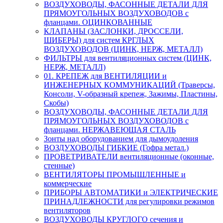
ВОЗДУХОВОДЫ, ФАСОННЫЕ ДЕТАЛИ ДЛЯ
ПРЯМОУГОЛЬНЫХ ВОЗДУХОВОДОВ с
фланцами. ОЦИНКОВАННЫЕ
КЛАПАНЫ (ЗАСЛОНКИ, ДРОССЕЛИ,
ШИБЕРЫ) для систем КРГЛЫХ
ВОЗДУХОВОДОВ (ЦИНК, НЕРЖ, МЕТАЛЛ)
ФИЛЬТРЫ для вентиляционных систем (ЦИНК,
НЕРЖ, МЕТАЛЛ)
01. КРЕПЕЖ для ВЕНТИЛЯЦИИ и
ИНЖЕНЕРНЫХ КОММУНИКАЦИЙ (Траверсы,
Консоли, V-образный крепеж, Зажимы, Пластины,
Скобы)
ВОЗДУХОВОДЫ, ФАСОННЫЕ ДЕТАЛИ ДЛЯ
ПРЯМОУГОЛЬНЫХ ВОЗДУХОВОДОВ с
фланцами. НЕРЖАВЕЮЩАЯ СТАЛЬ
Зонты над оборудованием для дымоудоления
ВОЗДУХОВОДЫ ГИБКИЕ (Гофра метал.)
ПРОВЕТРИВАТЕЛИ вентиляционные (оконные,
стенные)
ВЕНТИЛЯТОРЫ ПРОМЫШЛЕННЫЕ и
коммерческие
ПРИБОРЫ АВТОМАТИКИ и ЭЛЕКТРИЧЕСКИЕ
ПРИНАДЛЕЖНОСТИ для регулировки режимов
вентиляторов
ВОЗДУХОВОДЫ КРУГЛОГО сечения и