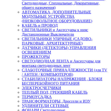
Светодиодные, Специальные, Декоративные,
общего назначения)
АВТОМАТИКА, ДОПОЛНИТЕЛЬНЫЕ
МОДУЛЬНЫЕ УСТРОЙСТВА
(НИЗКОВОЛЬТНОЕ ОБОРУДОВАНИЕ)
КАБЕЛЬ и ПРОВОД
СВЕТИЛЬНИКИ и Аксессуары к ним:
Дистанционные Выключатели
СВЕТИЛЬНИКИ УЛИЧНЫЕ (САДОВО-
ПАРКОВЫЕ, АРХИТЕКТУРНЫЕ)
ДАТЧИКИ (ДЕТЕКТОРЫ) УПРАВЛЕНИЯ
ОСВЕЩЕНИЕМ
ПРОЖЕКТОРЫ
СВЕТОДИОДНАЯ ЛЕНТА и Аксессуары для
монтажа светодиодных лент
СЛАБОТОЧНЫЕ ПРИНАДЛЕЖНОСТИ (для TV
/ АНТЕН / КОМПЬЮТЕРОВ)
СТАБИЛИЗАТОРЫ НАПРЯЖЕНИЯ , БЛОКИ
БЕСПЕРЕБОЙНОГО ПИТАНИЯ
ЭЛЕКТРОСЧЕТЧИКИ
ТЕПЛЫЙ ПОЛ, ГРЕЮЩИЙ КАБЕЛЬ
ТЕРМОУСАДКА
ТРАНСФОРМАТОРЫ, Дроссели и ИЗУ
УДЛИНИТЕЛИ СЕТЕВЫЕ
ФОНАРИ Светодиодные