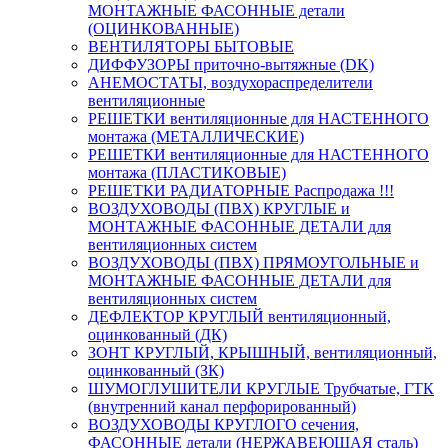
МОНТАЖНЫЕ ФАСОННЫЕ детали
(ОЦИНКОВАННЫЕ)
ВЕНТИЛЯТОРЫ БЫТОВЫЕ
ДИФФУЗОРЫ приточно-вытяжные (DK)
АНЕМОСТАТЫ, воздухораспределители
вентиляционные
РЕШЕТКИ вентиляционные для НАСТЕННОГО
монтажа (МЕТАЛЛИЧЕСКИЕ)
РЕШЕТКИ вентиляционные для НАСТЕННОГО
монтажа (ПЛАСТИКОВЫЕ)
РЕШЕТКИ РАДИАТОРНЫЕ Распродажа !!!
ВОЗДУХОВОДЫ (ПВХ) КРУГЛЫЕ и
МОНТАЖНЫЕ ФАСОННЫЕ ДЕТАЛИ для
вентиляционных систем
ВОЗДУХОВОДЫ (ПВХ) ПРЯМОУГОЛЬНЫЕ и
МОНТАЖНЫЕ ФАСОННЫЕ ДЕТАЛИ для
вентиляционных систем
ДЕФЛЕКТОР КРУГЛЫЙ вентиляционный,
оцинкованный (ДК)
ЗОНТ КРУГЛЫЙ, КРЫШНЫЙ, вентиляционный,
оцинкованный (ЗК)
ШУМОГЛУШИТЕЛИ КРУГЛЫЕ Трубчатые, ГТК
(внутренний канал перфорированный)
ВОЗДУХОВОДЫ КРУГЛОГО сечения,
ФАСОННЫЕ детали (НЕРЖАВЕЮЩАЯ сталь)