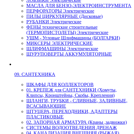
ЛОБЗИКИ Электрические
МАСЛА ДЛЯ БЕНЗО-ЭЛЕКТРОИНСТРУМЕНТА
ПЕРФОРАТОРЫ Электрические
ПИЛЫ ЦИРКУЛЯРНЫЕ (Дисковые)
РУБАНКИ Электрические
ФЕНЫ технические строительные
(ТЕРМОПИСТОЛЕТЫ) Электрические
УШМ - Угловые Шлифмашины (БОЛГАРКИ)
МИКСЕРЫ ЭЛЕКТРИЧЕСКИЕ
ШЛИФМАШИНЫ Электрические
ШУРУПОВЕРТЫ АККУМУЛЯТОРНЫЕ
09. САНТЕХНИКА
ШКАФЫ ДЛЯ КОЛЛЕКТОРОВ
01. КРЕПЕЖ для САНТЕХНИКИ (Хомуты,
Клипсы, Кронштейны, Скобы, Крепления)
ШЛАНГИ, ТРУБКИ - СЛИВНЫЕ, ЗАЛИВНЫЕ,
ВСАСЫВАЮЩИЕ
ШТУЦЕРА, ПЕРЕХОДНИКИ, АДАПТЕРЫ
ПЛАСТИКОВЫЕ
02. ЗАПОРНАЯ АРМАТУРА (Краны ,задвижки)
СИСТЕМЫ ВОДООТВЕДЕНИЯ ДРЕНАЖ
04. КАНАЛИЗАЦИЯ ВНЕШНЯЯ (РЫЖАЯ)