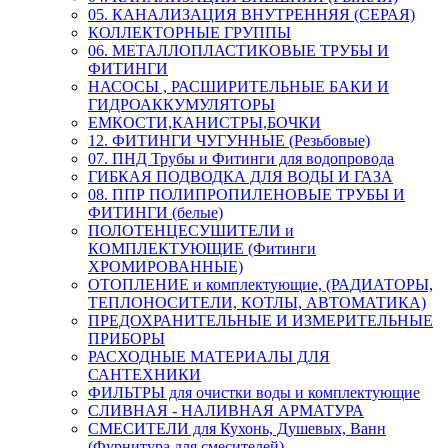
05. КАНАЛИЗАЦИЯ ВНУТРЕННЯЯ (СЕРАЯ)
КОЛЛЕКТОРНЫЕ ГРУППЫ
06. МЕТАЛЛОПЛАСТИКОВЫЕ ТРУБЫ И
ФИТИНГИ
НАСОСЫ , РАСШИРИТЕЛЬНЫЕ БАКИ И
ГИДРОАККУМУЛЯТОРЫ
ЕМКОСТИ,КАНИСТРЫ,БОЧКИ
12. ФИТИНГИ ЧУГУННЫЕ (Резьбовые)
07. ПНД Трубы и Фитинги для водопровода
ГИБКАЯ ПОДВОДКА ДЛЯ ВОДЫ И ГАЗА
08. ППР ПОЛИПРОПИЛЕНОВЫЕ ТРУБЫ И
ФИТИНГИ (белые)
ПОЛОТЕНЦЕСУШИТЕЛИ и
КОМПЛЕКТУЮЩИЕ (Фитинги
ХРОМИРОВАННЫЕ)
ОТОПЛЕНИЕ и комплектующие, (РАДИАТОРЫ,
ТЕПЛОНОСИТЕЛИ, КОТЛЫ, АВТОМАТИКА)
ПРЕДОХРАНИТЕЛЬНЫЕ И ИЗМЕРИТЕЛЬНЫЕ
ПРИБОРЫ
РАСХОДНЫЕ МАТЕРИАЛЫ ДЛЯ
САНТЕХНИКИ
ФИЛЬТРЫ для очистки воды и комплектующие
СЛИВНАЯ - НАЛИВНАЯ АРМАТУРА
СМЕСИТЕЛИ для Кухонь, Душевых, Ванн
(Фурнитура для смесителей)