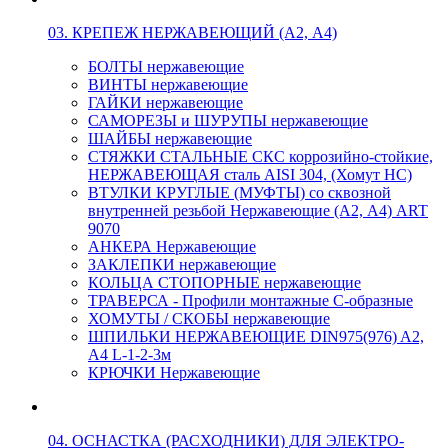
03. КРЕПЕЖ НЕРЖАВЕЮЩИЙ (А2, А4)
БОЛТЫ нержавеющие
ВИНТЫ нержавеющие
ГАЙКИ нержавеющие
САМОРЕЗЫ и ШУРУПЫ нержавеющие
ШАЙБЫ нержавеющие
СТЯЖКИ СТАЛЬНЫЕ СКС коррозийно-стойкие,
НЕРЖАВЕЮЩАЯ сталь AISI 304, (Хомут НС)
ВТУЛКИ КРУГЛЫЕ (МУФТЫ) со сквозной
внутренней резьбой Нержавеющие (А2, А4) ART
9070
АНКЕРА Нержавеющие
ЗАКЛЕПКИ нержавеющие
КОЛЬЦА СТОПОРНЫЕ нержавеющие
ТРАВЕРСА - Профили монтажные С-образные
ХОМУТЫ / СКОБЫ нержавеющие
ШПИЛЬКИ НЕРЖАВЕЮЩИЕ DIN975(976) A2,
А4 L-1-2-3м
КРЮЧКИ Нержавеющие
04. ОСНАСТКА (РАСХОДНИКИ) ДЛЯ ЭЛЕКТРО-