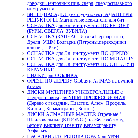
доводки Ленточных пил, сверл, твердосплавного
инструмента
БИТЫ (НАСАДКИ) на шуруповерт, АДАПТЕРЫ,
РЕДУКТОРЫ, Магнитные держатели для бит
ОСНАСТКА для Эл. инструмента ПО БЕТОНУ
(БУРЫ, СВЕРЛА, ЗУБИЛА)
ОСНАСТКА (ЗАПЧАСТИ) для Перфоратора,
Дрели, УШМ Болгарка (Патроны,переходники,
ключи , гайки)
ОСНАСТКА для Эл. инструмента ПО ДЕРЕВУ
ОСНАСТКА для Эл. инструмента ПО МЕТАЛЛУ
ОСНАСТКА для Эл. инструмента ПО СТЕКЛУ И
КЕРАМИКЕ
ПИЛКИ для ЛОБЗИКА
ФРЕЗЫ ПО ДЕРЕВУ Globus и АЛМАЗ на ручной
фрезер
ДИСКИ МУЛЬТИРЕЗ УНИВЕРСАЛЬНЫЕ с
твердосплавом для УШМ, ПРОФЕССИОНАЛ,
(Дерево с гвоздями, Пластик, Алюм. Профиль,
Кирпич, Керамогранит, Бетона)
ДИСКИ АЛМАЗНЫЕ МАСТЕР, Отрезные /
Шлифовальные (STRONG ) по Железобетону,
Бетону, Кирпичу, Граниту, Керамограниту,
Асфальту
НАСАДКИ ДЛЯ РЕНОВАТОРА (для МФИ,