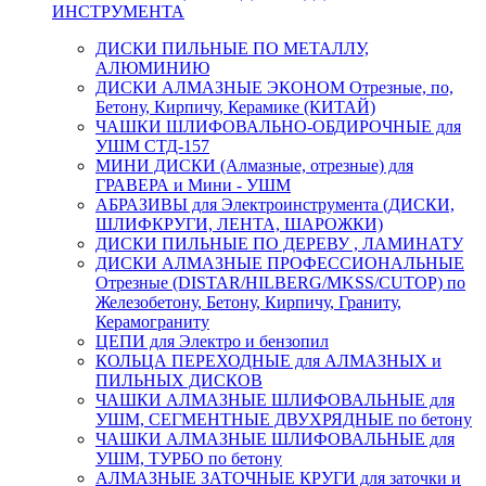
ИНСТРУМЕНТА
ДИСКИ ПИЛЬНЫЕ ПО МЕТАЛЛУ,
АЛЮМИНИЮ
ДИСКИ АЛМАЗНЫЕ ЭКОНОМ Отрезные, по,
Бетону, Кирпичу, Керамике (КИТАЙ)
ЧАШКИ ШЛИФОВАЛЬНО-ОБДИРОЧНЫЕ для
УШМ СТД-157
МИНИ ДИСКИ (Алмазные, отрезные) для
ГРАВЕРА и Мини - УШМ
АБРАЗИВЫ для Электроинструмента (ДИСКИ,
ШЛИФКРУГИ, ЛЕНТА, ШАРОЖКИ)
ДИСКИ ПИЛЬНЫЕ ПО ДЕРЕВУ , ЛАМИНАТУ
ДИСКИ АЛМАЗНЫЕ ПРОФЕССИОНАЛЬНЫЕ
Отрезные (DISTAR/HILBERG/MKSS/CUTOP) по
Железобетону, Бетону, Кирпичу, Граниту,
Керамограниту
ЦЕПИ для Электро и бензопил
КОЛЬЦА ПЕРЕХОДНЫЕ для АЛМАЗНЫХ и
ПИЛЬНЫХ ДИСКОВ
ЧАШКИ АЛМАЗНЫЕ ШЛИФОВАЛЬНЫЕ для
УШМ, СЕГМЕНТНЫЕ ДВУХРЯДНЫЕ по бетону
ЧАШКИ АЛМАЗНЫЕ ШЛИФОВАЛЬНЫЕ для
УШМ, ТУРБО по бетону
АЛМАЗНЫЕ ЗАТОЧНЫЕ КРУГИ для заточки и