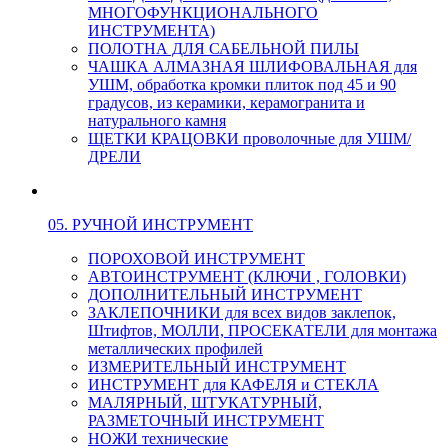
МНОГОФУНКЦИОНАЛЬНОГО
ИНСТРУМЕНТА)
ПОЛОТНА ДЛЯ САБЕЛЬНОЙ ПИЛЫ
ЧАШКА АЛМАЗНАЯ ШЛИФОВАЛЬНАЯ для
УШМ, обработка кромки плиток под 45 и 90
градусов, из керамики, керамогранита и
натурального камня
ЩЕТКИ КРАЦОВКИ проволочные для УШМ/
ДРЕЛИ
05. РУЧНОЙ ИНСТРУМЕНТ
ПОРОХОВОЙ ИНСТРУМЕНТ
АВТОИНСТРУМЕНТ (КЛЮЧИ , ГОЛОВКИ)
ДОПОЛНИТЕЛЬНЫЙ ИНСТРУМЕНТ
ЗАКЛЕПОЧНИКИ для всех видов заклепок,
Штифтов, МОЛЛИ, ПРОСЕКАТЕЛИ для монтажа
металлических профилей
ИЗМЕРИТЕЛЬНЫЙ ИНСТРУМЕНТ
ИНСТРУМЕНТ для КАФЕЛЯ и СТЕКЛА
МАЛЯРНЫЙ, ШТУКАТУРНЫЙ,
РАЗМЕТОЧНЫЙ ИНСТРУМЕНТ
НОЖИ технические