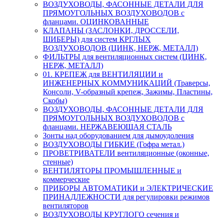
ВОЗДУХОВОДЫ, ФАСОННЫЕ ДЕТАЛИ ДЛЯ
ПРЯМОУГОЛЬНЫХ ВОЗДУХОВОДОВ с
фланцами. ОЦИНКОВАННЫЕ
КЛАПАНЫ (ЗАСЛОНКИ, ДРОССЕЛИ,
ШИБЕРЫ) для систем КРГЛЫХ
ВОЗДУХОВОДОВ (ЦИНК, НЕРЖ, МЕТАЛЛ)
ФИЛЬТРЫ для вентиляционных систем (ЦИНК,
НЕРЖ, МЕТАЛЛ)
01. КРЕПЕЖ для ВЕНТИЛЯЦИИ и
ИНЖЕНЕРНЫХ КОММУНИКАЦИЙ (Траверсы,
Консоли, V-образный крепеж, Зажимы, Пластины,
Скобы)
ВОЗДУХОВОДЫ, ФАСОННЫЕ ДЕТАЛИ ДЛЯ
ПРЯМОУГОЛЬНЫХ ВОЗДУХОВОДОВ с
фланцами. НЕРЖАВЕЮЩАЯ СТАЛЬ
Зонты над оборудованием для дымоудоления
ВОЗДУХОВОДЫ ГИБКИЕ (Гофра метал.)
ПРОВЕТРИВАТЕЛИ вентиляционные (оконные,
стенные)
ВЕНТИЛЯТОРЫ ПРОМЫШЛЕННЫЕ и
коммерческие
ПРИБОРЫ АВТОМАТИКИ и ЭЛЕКТРИЧЕСКИЕ
ПРИНАДЛЕЖНОСТИ для регулировки режимов
вентиляторов
ВОЗДУХОВОДЫ КРУГЛОГО сечения и