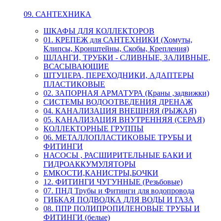
09. САНТЕХНИКА
ШКАФЫ ДЛЯ КОЛЛЕКТОРОВ
01. КРЕПЕЖ для САНТЕХНИКИ (Хомуты,
Клипсы, Кронштейны, Скобы, Крепления)
ШЛАНГИ, ТРУБКИ - СЛИВНЫЕ, ЗАЛИВНЫЕ,
ВСАСЫВАЮЩИЕ
ШТУЦЕРА, ПЕРЕХОДНИКИ, АДАПТЕРЫ
ПЛАСТИКОВЫЕ
02. ЗАПОРНАЯ АРМАТУРА (Краны ,задвижки)
СИСТЕМЫ ВОДООТВЕДЕНИЯ ДРЕНАЖ
04. КАНАЛИЗАЦИЯ ВНЕШНЯЯ (РЫЖАЯ)
05. КАНАЛИЗАЦИЯ ВНУТРЕННЯЯ (СЕРАЯ)
КОЛЛЕКТОРНЫЕ ГРУППЫ
06. МЕТАЛЛОПЛАСТИКОВЫЕ ТРУБЫ И
ФИТИНГИ
НАСОСЫ , РАСШИРИТЕЛЬНЫЕ БАКИ И
ГИДРОАККУМУЛЯТОРЫ
ЕМКОСТИ,КАНИСТРЫ,БОЧКИ
12. ФИТИНГИ ЧУГУННЫЕ (Резьбовые)
07. ПНД Трубы и Фитинги для водопровода
ГИБКАЯ ПОДВОДКА ДЛЯ ВОДЫ И ГАЗА
08. ППР ПОЛИПРОПИЛЕНОВЫЕ ТРУБЫ И
ФИТИНГИ (белые)