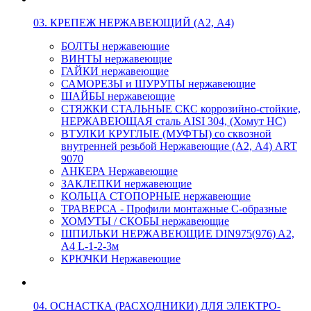
03. КРЕПЕЖ НЕРЖАВЕЮЩИЙ (А2, А4)
БОЛТЫ нержавеющие
ВИНТЫ нержавеющие
ГАЙКИ нержавеющие
САМОРЕЗЫ и ШУРУПЫ нержавеющие
ШАЙБЫ нержавеющие
СТЯЖКИ СТАЛЬНЫЕ СКС коррозийно-стойкие,
НЕРЖАВЕЮЩАЯ сталь AISI 304, (Хомут НС)
ВТУЛКИ КРУГЛЫЕ (МУФТЫ) со сквозной
внутренней резьбой Нержавеющие (А2, А4) ART
9070
АНКЕРА Нержавеющие
ЗАКЛЕПКИ нержавеющие
КОЛЬЦА СТОПОРНЫЕ нержавеющие
ТРАВЕРСА - Профили монтажные С-образные
ХОМУТЫ / СКОБЫ нержавеющие
ШПИЛЬКИ НЕРЖАВЕЮЩИЕ DIN975(976) A2,
А4 L-1-2-3м
КРЮЧКИ Нержавеющие
04. ОСНАСТКА (РАСХОДНИКИ) ДЛЯ ЭЛЕКТРО-