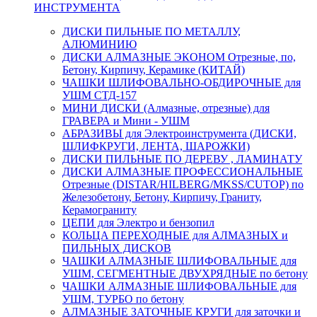
ИНСТРУМЕНТА
ДИСКИ ПИЛЬНЫЕ ПО МЕТАЛЛУ,
АЛЮМИНИЮ
ДИСКИ АЛМАЗНЫЕ ЭКОНОМ Отрезные, по,
Бетону, Кирпичу, Керамике (КИТАЙ)
ЧАШКИ ШЛИФОВАЛЬНО-ОБДИРОЧНЫЕ для
УШМ СТД-157
МИНИ ДИСКИ (Алмазные, отрезные) для
ГРАВЕРА и Мини - УШМ
АБРАЗИВЫ для Электроинструмента (ДИСКИ,
ШЛИФКРУГИ, ЛЕНТА, ШАРОЖКИ)
ДИСКИ ПИЛЬНЫЕ ПО ДЕРЕВУ , ЛАМИНАТУ
ДИСКИ АЛМАЗНЫЕ ПРОФЕССИОНАЛЬНЫЕ
Отрезные (DISTAR/HILBERG/MKSS/CUTOP) по
Железобетону, Бетону, Кирпичу, Граниту,
Керамограниту
ЦЕПИ для Электро и бензопил
КОЛЬЦА ПЕРЕХОДНЫЕ для АЛМАЗНЫХ и
ПИЛЬНЫХ ДИСКОВ
ЧАШКИ АЛМАЗНЫЕ ШЛИФОВАЛЬНЫЕ для
УШМ, СЕГМЕНТНЫЕ ДВУХРЯДНЫЕ по бетону
ЧАШКИ АЛМАЗНЫЕ ШЛИФОВАЛЬНЫЕ для
УШМ, ТУРБО по бетону
АЛМАЗНЫЕ ЗАТОЧНЫЕ КРУГИ для заточки и