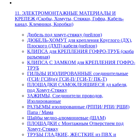
11. ЭЛЕКТРОМОНТАЖНЫЕ МАТЕРИАЛЫ И
КРЕПЕЖ (Скобы, Хомуты, Стяжки, Гофра, Кабель-
канал, Клемники, Коробки)
Дюбель под хомут-стяжку (нейлон)
ДЮБЕЛЬ-ХОМУТ для крепления Круглого (ДХ),
Плоского (ДХП) кабеля (нейлон)
КЛИПСА для КРЕПЛЕНИЯ ГОФРО-ТРУБ (скоба
разъемная)
КЛИПСА С ЗАМКОМ для КРЕПЛЕНИЯ ГОФРО-
ТРУБ
ГИЛЬЗЫ ИЗОЛИРОВАННЫЕ соединительные
(ГСИ/ ГСИ(н)/ ГСИ-П/ ГСИ-Т/ ПК-Т)
ПЛОЩАДКИ САМОКЛЕЯЩИЕСЯ дл кабеля,
под Хомут-Стяжку
ЗАЖИМЫ, Соединители проводов,
Изолированные
РАЗЪЕМЫ изолированные (РППИ/ РПИ/ РШИ)
Папа / Мама
Шайбы медно-алюминиевые (ШАМ)
ПЛОЩАДКИ с Монтажным Отверстием под
Хомут-Стяжку
ТРУБЫ ГЛАДКИЕ, ЖЕСТКИЕ из ПВХ и