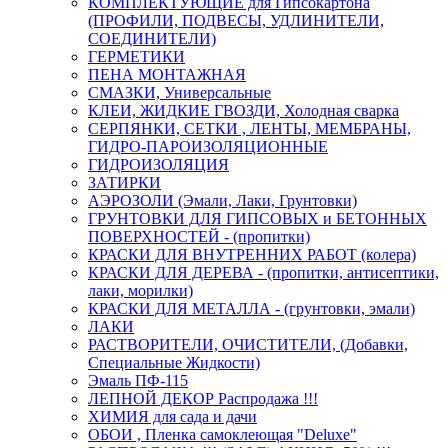
КОМПЛЕКТУЮЩИЕ для Гипсокартона
(ПРОФИЛИ, ПОДВЕСЫ, УДЛИНИТЕЛИ,
СОЕДИНИТЕЛИ)
ГЕРМЕТИКИ
ПЕНА МОНТАЖНАЯ
СМАЗКИ, Универсальные
КЛЕИ, ЖИДКИЕ ГВОЗДИ, Холодная сварка
СЕРПЯНКИ, СЕТКИ , ЛЕНТЫ, МЕМБРАНЫ,
ГИДРО-ПАРОИЗОЛЯЦИОННЫЕ
ГИДРОИЗОЛЯЦИЯ
ЗАТИРКИ
АЭРОЗОЛИ (Эмали, Лаки, Грунтовки)
ГРУНТОВКИ ДЛЯ ГИПСОВЫХ и БЕТОННЫХ
ПОВЕРХНОСТЕЙ - (пропитки)
КРАСКИ ДЛЯ ВНУТРЕННИХ РАБОТ (колера)
КРАСКИ ДЛЯ ДЕРЕВА - (пропитки, антисептики,
лаки, морилки)
КРАСКИ ДЛЯ МЕТАЛЛА - (грунтовки, эмали)
ЛАКИ
РАСТВОРИТЕЛИ, ОЧИСТИТЕЛИ, (Добавки,
Специальные Жидкости)
Эмаль ПФ-115
ЛЕПНОЙ ДЕКОР Распродажа !!!
ХИМИЯ для сада и дачи
ОБОИ , Пленка самоклеющая "Deluxe"