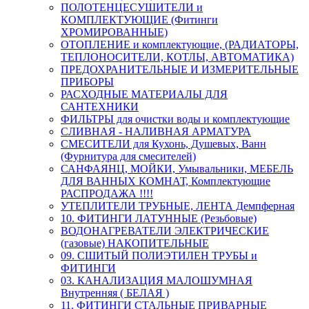
ПОЛОТЕНЦЕСУШИТЕЛИ и
КОМПЛЕКТУЮЩИЕ (Фитинги
ХРОМИРОВАННЫЕ)
ОТОПЛЕНИЕ и комплектующие, (РАДИАТОРЫ,
ТЕПЛОНОСИТЕЛИ, КОТЛЫ, АВТОМАТИКА)
ПРЕДОХРАНИТЕЛЬНЫЕ И ИЗМЕРИТЕЛЬНЫЕ
ПРИБОРЫ
РАСХОДНЫЕ МАТЕРИАЛЫ ДЛЯ
САНТЕХНИКИ
ФИЛЬТРЫ для очистки воды и комплектующие
СЛИВНАЯ - НАЛИВНАЯ АРМАТУРА
СМЕСИТЕЛИ для Кухонь, Душевых, Ванн
(Фурнитура для смесителей)
САНФАЯНЦ, МОЙКИ, Умывальники, МЕБЕЛЬ
ДЛЯ ВАННЫХ КОМНАТ, Комплектующие
РАСПРОДАЖА !!!!
УТЕПЛИТЕЛИ ТРУБНЫЕ, ЛЕНТА Демпферная
10. ФИТИНГИ ЛАТУННЫЕ (Резьбовые)
ВОДОНАГРЕВАТЕЛИ ЭЛЕКТРИЧЕСКИЕ
(газовые) НАКОПИТЕЛЬНЫЕ
09. СШИТЫЙ ПОЛИЭТИЛЕН ТРУБЫ и
ФИТИНГИ
03. КАНАЛИЗАЦИЯ МАЛОШУМНАЯ
Внутренняя ( БЕЛАЯ )
11. ФИТИНГИ СТАЛЬНЫЕ ПРИВАРНЫЕ