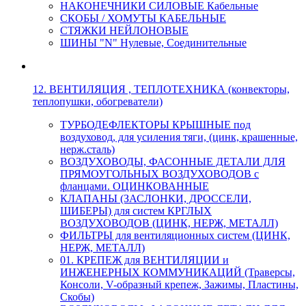
НАКОНЕЧНИКИ СИЛОВЫЕ Кабельные
СКОБЫ / ХОМУТЫ КАБЕЛЬНЫЕ
СТЯЖКИ НЕЙЛОНОВЫЕ
ШИНЫ "N" Нулевые, Соединительные
12. ВЕНТИЛЯЦИЯ , ТЕПЛОТЕХНИКА (конвекторы,
теплопушки, обогреватели)
ТУРБОДЕФЛЕКТОРЫ КРЫШНЫЕ под
воздуховод, для усиления тяги, (цинк, крашенные,
нерж.сталь)
ВОЗДУХОВОДЫ, ФАСОННЫЕ ДЕТАЛИ ДЛЯ
ПРЯМОУГОЛЬНЫХ ВОЗДУХОВОДОВ с
фланцами. ОЦИНКОВАННЫЕ
КЛАПАНЫ (ЗАСЛОНКИ, ДРОССЕЛИ,
ШИБЕРЫ) для систем КРГЛЫХ
ВОЗДУХОВОДОВ (ЦИНК, НЕРЖ, МЕТАЛЛ)
ФИЛЬТРЫ для вентиляционных систем (ЦИНК,
НЕРЖ, МЕТАЛЛ)
01. КРЕПЕЖ для ВЕНТИЛЯЦИИ и
ИНЖЕНЕРНЫХ КОММУНИКАЦИЙ (Траверсы,
Консоли, V-образный крепеж, Зажимы, Пластины,
Скобы)