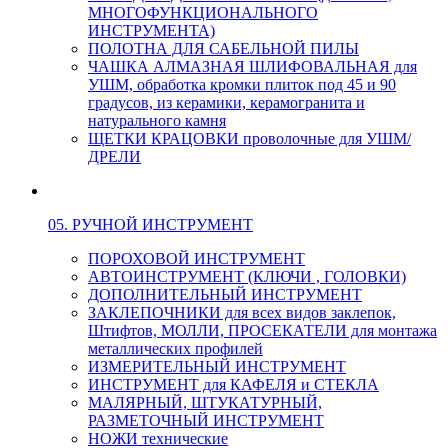
МНОГОФУНКЦИОНАЛЬНОГО
ИНСТРУМЕНТА)
ПОЛОТНА ДЛЯ САБЕЛЬНОЙ ПИЛЫ
ЧАШКА АЛМАЗНАЯ ШЛИФОВАЛЬНАЯ для
УШМ, обработка кромки плиток под 45 и 90
градусов, из керамики, керамогранита и
натурального камня
ЩЕТКИ КРАЦОВКИ проволочные для УШМ/
ДРЕЛИ
05. РУЧНОЙ ИНСТРУМЕНТ
ПОРОХОВОЙ ИНСТРУМЕНТ
АВТОИНСТРУМЕНТ (КЛЮЧИ , ГОЛОВКИ)
ДОПОЛНИТЕЛЬНЫЙ ИНСТРУМЕНТ
ЗАКЛЕПОЧНИКИ для всех видов заклепок,
Штифтов, МОЛЛИ, ПРОСЕКАТЕЛИ для монтажа
металлических профилей
ИЗМЕРИТЕЛЬНЫЙ ИНСТРУМЕНТ
ИНСТРУМЕНТ для КАФЕЛЯ и СТЕКЛА
МАЛЯРНЫЙ, ШТУКАТУРНЫЙ,
РАЗМЕТОЧНЫЙ ИНСТРУМЕНТ
НОЖИ технические