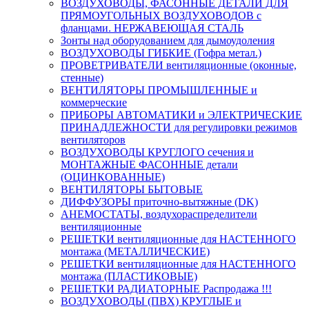
ВОЗДУХОВОДЫ, ФАСОННЫЕ ДЕТАЛИ ДЛЯ
ПРЯМОУГОЛЬНЫХ ВОЗДУХОВОДОВ с
фланцами. НЕРЖАВЕЮЩАЯ СТАЛЬ
Зонты над оборудованием для дымоудоления
ВОЗДУХОВОДЫ ГИБКИЕ (Гофра метал.)
ПРОВЕТРИВАТЕЛИ вентиляционные (оконные,
стенные)
ВЕНТИЛЯТОРЫ ПРОМЫШЛЕННЫЕ и
коммерческие
ПРИБОРЫ АВТОМАТИКИ и ЭЛЕКТРИЧЕСКИЕ
ПРИНАДЛЕЖНОСТИ для регулировки режимов
вентиляторов
ВОЗДУХОВОДЫ КРУГЛОГО сечения и
МОНТАЖНЫЕ ФАСОННЫЕ детали
(ОЦИНКОВАННЫЕ)
ВЕНТИЛЯТОРЫ БЫТОВЫЕ
ДИФФУЗОРЫ приточно-вытяжные (DK)
АНЕМОСТАТЫ, воздухораспределители
вентиляционные
РЕШЕТКИ вентиляционные для НАСТЕННОГО
монтажа (МЕТАЛЛИЧЕСКИЕ)
РЕШЕТКИ вентиляционные для НАСТЕННОГО
монтажа (ПЛАСТИКОВЫЕ)
РЕШЕТКИ РАДИАТОРНЫЕ Распродажа !!!
ВОЗДУХОВОДЫ (ПВХ) КРУГЛЫЕ и