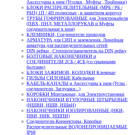
Аксессуары к ним (Уголки , Муфты , Тройники)
БЛОКИ РАСПРЕДЕЛИТЕЛЬНЫЕ (МРБ / РБ /
РБП) 1П / 4П полюсные , в защитном корпусе
ТРУБЫ ГОФРИРОВАННЫЕ для Электрокабеля
(ПВХ, ПНД, МЕТАЛЛОРУКАВ и Муфты
соеденительные к ним)
КЛЕМНИКИ, Соединители проводов
АРМАТУРА для СИП и заземления. Линейная
арматура для распределительных сетей
DIN рейки , Стопор/ограничитель на DIN рейку
БОЛТОВЫЕ НАКОНЕЧНИКИ и
СОЕДИНИТЕЛИ 2СБ / 4СБ (со срывными
болтами)
БЛОКИ ЗАЖИМОВ, КОЛОДКИ Клемные
ГИЛЬЗЫ СИЛОВЫЕ Кабельные
КАБЕЛЬ-КАНАЛЫ и Аксессуары к ним (Углы ,
соединители, Заглушки...)
КОРОБКИ Монтажные, для Электроустановки
НАКОНЕЧНИКИ ВТУЛОЧНЫЕ ШТЫРЬЕВЫЕ
(НШВИ, НШВ, НШвН)
НАКОНЕЧНИКИ ИЗОЛИРОВАННЫЕ (НКИ,
НВИ, НИК, НШПИ)
Соединители-Коннекторы, Коробки
Распределительные ВОДОНЕПРОНИЦАЕМЫЕ
IP68