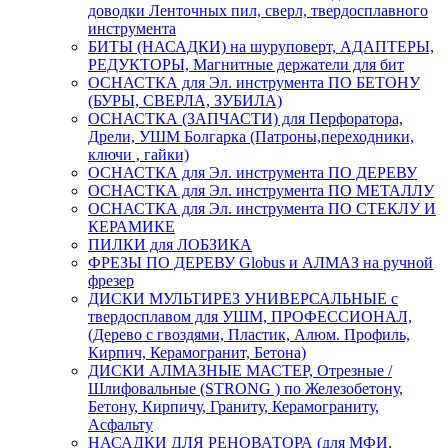
доводки Ленточных пил, сверл, твердосплавного
инструмента
БИТЫ (НАСАДКИ) на шуруповерт, АДАПТЕРЫ,
РЕДУКТОРЫ, Магнитные держатели для бит
ОСНАСТКА для Эл. инструмента ПО БЕТОНУ
(БУРЫ, СВЕРЛА, ЗУБИЛА)
ОСНАСТКА (ЗАПЧАСТИ) для Перфоратора,
Дрели, УШМ Болгарка (Патроны,переходники,
ключи , гайки)
ОСНАСТКА для Эл. инструмента ПО ДЕРЕВУ
ОСНАСТКА для Эл. инструмента ПО МЕТАЛЛУ
ОСНАСТКА для Эл. инструмента ПО СТЕКЛУ И
КЕРАМИКЕ
ПИЛКИ для ЛОБЗИКА
ФРЕЗЫ ПО ДЕРЕВУ Globus и АЛМАЗ на ручной
фрезер
ДИСКИ МУЛЬТИРЕЗ УНИВЕРСАЛЬНЫЕ с
твердосплавом для УШМ, ПРОФЕССИОНАЛ,
(Дерево с гвоздями, Пластик, Алюм. Профиль,
Кирпич, Керамогранит, Бетона)
ДИСКИ АЛМАЗНЫЕ МАСТЕР, Отрезные /
Шлифовальные (STRONG ) по Железобетону,
Бетону, Кирпичу, Граниту, Керамограниту,
Асфальту
НАСАДКИ ДЛЯ РЕНОВАТОРА (для МФИ,