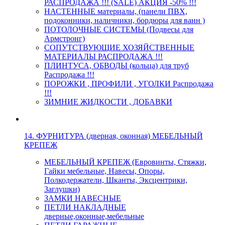
РАСПРОДАЖА !!! (SALE) АКЦИЯ -50% !!!
НАСТЕННЫЕ материалы, (панели ПВХ,
подоконники, наличники, бордюры для ванн )
ПОТОЛОЧНЫЕ СИСТЕМЫ (Подвесы для
Армстронг)
СОПУТСТВУЮЩИЕ ХОЗЯЙСТВЕННЫЕ
МАТЕРИАЛЫ РАСПРОДАЖА !!!
ПЛИНТУСА, ОБВОДЫ (кольца) для труб
Распродажа !!!
ПОРОЖКИ , ПРОФИЛИ , УГОЛКИ Распродажа
!!!
ЗИМНИЕ ЖИДКОСТИ , ДОБАВКИ
14. ФУРНИТУРА (дверная, оконная) МЕБЕЛЬНЫЙ
КРЕПЕЖ
МЕБЕЛЬНЫЙ КРЕПЕЖ (Евровинты, Стяжки,
Гайки мебельные, Навесы, Опоры,
Полкодержатели, Шканты, Эксцентрики,
Заглушки)
ЗАМКИ НАВЕСНЫЕ
ПЕТЛИ НАКЛАДНЫЕ
дверные,оконные,мебельные