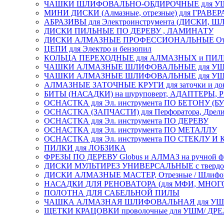
ЧАШКИ ШЛИФОВАЛЬНО-ОБДИРОЧНЫЕ для УШ
МИНИ ДИСКИ (Алмазные, отрезные) для ГРАВЕР
АБРАЗИВЫ для Электроинструмента (ДИСКИ,
ДИСКИ ПИЛЬНЫЕ ПО ДЕРЕВУ , ЛАМИНАТУ
ДИСКИ АЛМАЗНЫЕ ПРОФЕССИОНАЛЬНЫЕ Отрезные 
ЦЕПИ для Электро и бензопил
КОЛЬЦА ПЕРЕХОДНЫЕ для АЛМАЗНЫХ и ПИ
ЧАШКИ АЛМАЗНЫЕ ШЛИФОВАЛЬНЫЕ для УШМ
ЧАШКИ АЛМАЗНЫЕ ШЛИФОВАЛЬНЫЕ для УШМ,
АЛМАЗНЫЕ ЗАТОЧНЫЕ КРУГИ для заточки и доводк
БИТЫ (НАСАДКИ) на шуруповерт, АДАПТЕРЫ, РЕ
ОСНАСТКА для Эл. инструмента ПО БЕТОНУ (Б
ОСНАСТКА (ЗАПЧАСТИ) для Перфоратора, Дрели, 
ОСНАСТКА для Эл. инструмента ПО ДЕРЕВУ
ОСНАСТКА для Эл. инструмента ПО МЕТАЛЛУ
ОСНАСТКА для Эл. инструмента ПО СТЕКЛУ И
ПИЛКИ для ЛОБЗИКА
ФРЕЗЫ ПО ДЕРЕВУ Globus и АЛМАЗ на ручной ф
ДИСКИ МУЛЬТИРЕЗ УНИВЕРСАЛЬНЫЕ с твердосплав
ДИСКИ АЛМАЗНЫЕ МАСТЕР, Отрезные / Шлифовальн
НАСАДКИ ДЛЯ РЕНОВАТОРА (для МФИ, МН
ПОЛОТНА ДЛЯ САБЕЛЬНОЙ ПИЛЫ
ЧАШКА АЛМАЗНАЯ ШЛИФОВАЛЬНАЯ для УШМ, обрабо
ЩЕТКИ КРАЦОВКИ проволочные для УШМ/ ДР