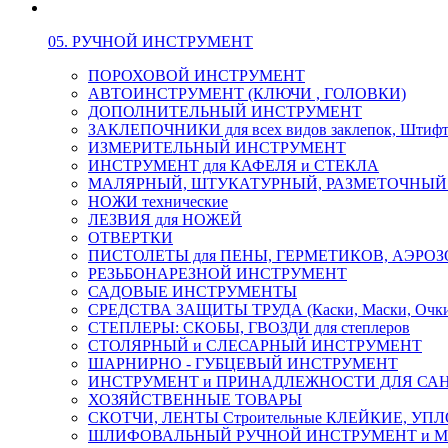
05. РУЧНОЙ ИНСТРУМЕНТ
ПОРОХОВОЙ ИНСТРУМЕНТ
АВТОИНСТРУМЕНТ (КЛЮЧИ , ГОЛОВКИ)
ДОПОЛНИТЕЛЬНЫЙ ИНСТРУМЕНТ
ЗАКЛЕПОЧНИКИ для всех видов заклепок, Штиф
ИЗМЕРИТЕЛЬНЫЙ ИНСТРУМЕНТ
ИНСТРУМЕНТ для КАФЕЛЯ и СТЕКЛА
МАЛЯРНЫЙ, ШТУКАТУРНЫЙ, РАЗМЕТОЧНЫЙ
НОЖИ технические
ЛЕЗВИЯ для НОЖЕЙ
ОТВЕРТКИ
ПИСТОЛЕТЫ для ПЕНЫ, ГЕРМЕТИКОВ, АЭР
РЕЗЬБОНАРЕЗНОЙ ИНСТРУМЕНТ
САДОВЫЕ ИНСТРУМЕНТЫ
СРЕДСТВА ЗАЩИТЫ ТРУДА (Каски, Маски, Очки, 
СТЕПЛЕРЫ: СКОБЫ, ГВОЗДИ для степлеров
СТОЛЯРНЫЙ и СЛЕСАРНЫЙ ИНСТРУМЕНТ
ШАРНИРНО - ГУБЦЕВЫЙ ИНСТРУМЕНТ
ИНСТРУМЕНТ и ПРИНАДЛЕЖНОСТИ ДЛЯ СА
ХОЗЯЙСТВЕННЫЕ ТОВАРЫ
СКОТЧИ, ЛЕНТЫ Строительные КЛЕЙКИЕ, У
ШЛИФОВАЛЬНЫЙ РУЧНОЙ ИНСТРУМЕНТ и 