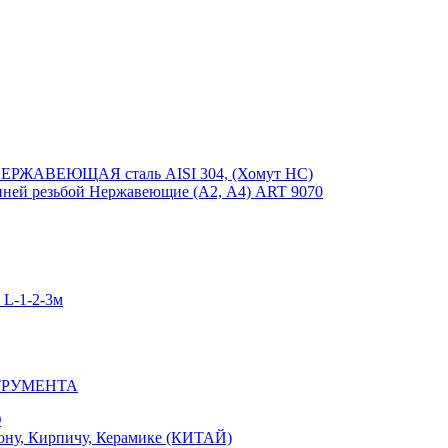
ЕРЖАВЕЮЩАЯ сталь AISI 304, (Хомут НС)
ей резьбой Нержавеющие (А2, А4) ART 9070
-1-2-3м
ТРУМЕНТА
Ю
у, Кирпичу, Керамике (КИТАЙ)