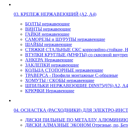
03. КРЕПЕЖ НЕРЖАВЕЮЩИЙ (А2, А4)
БОЛТЫ нержавеющие
ВИНТЫ нержавеющие
ГАЙКИ нержавеющие
САМОРЕЗЫ и ШУРУПЫ нержавеющие
ШАЙБЫ нержавеющие
СТЯЖКИ СТАЛЬНЫЕ СКС коррозийно-стойкие, Н
ВТУЛКИ КРУГЛЫЕ (МУФТЫ) со сквозной внутренн
АНКЕРА Нержавеющие
ЗАКЛЕПКИ нержавеющие
КОЛЬЦА СТОПОРНЫЕ нержавеющие
ТРАВЕРСА - Профили монтажные С-образные
ХОМУТЫ / СКОБЫ нержавеющие
ШПИЛЬКИ НЕРЖАВЕЮЩИЕ DIN975(976) A2, А4 L
КРЮЧКИ Нержавеющие
04. ОСНАСТКА (РАСХОДНИКИ) ДЛЯ ЭЛЕКТРО-ИНС
ДИСКИ ПИЛЬНЫЕ ПО МЕТАЛЛУ, АЛЮМИНИ
ДИСКИ АЛМАЗНЫЕ ЭКОНОМ Отрезные, по, Бетон