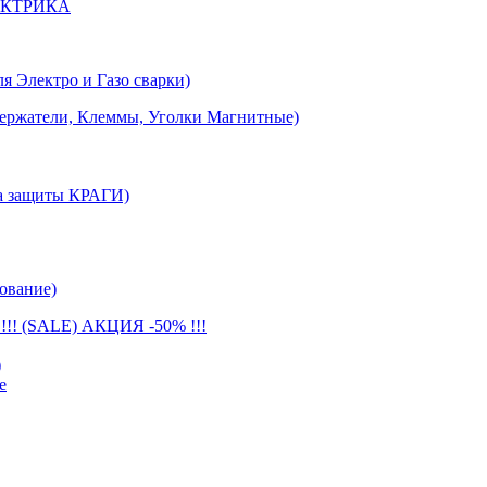
ЕКТРИКА
лектро и Газо сварки)
тели, Клеммы, Уголки Магнитные)
 защиты КРАГИ)
ование)
(SALE) АКЦИЯ -50% !!!
)
е