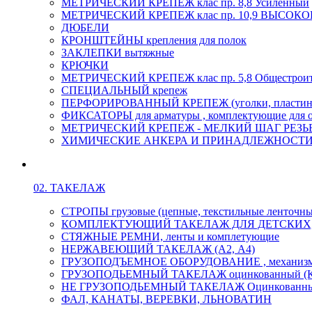
МЕТРИЧЕСКИЙ КРЕПЕЖ клас пр. 8,8 Усиленный
МЕТРИЧЕСКИЙ КРЕПЕЖ клас пр. 10,9 ВЫСО
ДЮБЕЛИ
КРОНШТЕЙНЫ крепления для полок
ЗАКЛЕПКИ вытяжные
КРЮЧКИ
МЕТРИЧЕСКИЙ КРЕПЕЖ клас пр. 5,8 Общестрои
СПЕЦИАЛЬНЫЙ крепеж
ПЕРФОРИРОВАННЫЙ КРЕПЕЖ (уголки, пластины
ФИКСАТОРЫ для арматуры , комплектующие для 
МЕТРИЧЕСКИЙ КРЕПЕЖ - МЕЛКИЙ ШАГ РЕЗЬБЫ,
ХИМИЧЕСКИЕ АНКЕРА И ПРИНАДЛЕЖНОСТИ
02. ТАКЕЛАЖ
СТРОПЫ грузовые (цепные, текстильные ленточны
КОМПЛЕКТУЮЩИЙ ТАКЕЛАЖ ДЛЯ ДЕТСКИХ
СТЯЖНЫЕ РЕМНИ, ленты и комплетующие
НЕРЖАВЕЮЩИЙ ТАКЕЛАЖ (А2, А4)
ГРУЗОПОДЪЕМНОЕ ОБОРУДОВАНИЕ , механиз
ГРУЗОПОДЬЕМНЫЙ ТАКЕЛАЖ оцинкованный (К
НЕ ГРУЗОПОДЬЕМНЫЙ ТАКЕЛАЖ Оцинкованн
ФАЛ, КАНАТЫ, ВЕРЕВКИ, ЛЬНОВАТИН