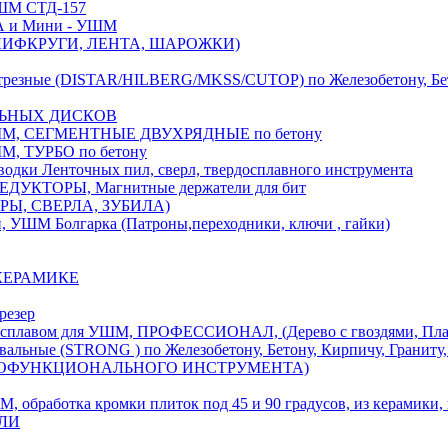
М СТД-157
А и Мини - УШМ
 ШЛИФКРУГИ, ЛЕНТА, ШАРОЖКИ)
(DISTAR/HILBERG/MKSS/CUTOP) по Железобетону, Бетону,
ЛЬНЫХ ДИСКОВ
, СЕГМЕНТНЫЕ ДВУХРЯДНЫЕ по бетону
 ТУРБО по бетону
и Ленточных пил, сверл, твердосплавного инструмента
ДУКТОРЫ, Магнитные держатели для бит
УРЫ, СВЕРЛА, ЗУБИЛА)
УШМ Болгарка (Патроны,переходники, ключи , гайки)
 КЕРАМИКЕ
резер
ом для УШМ, ПРОФЕССИОНАЛ, (Дерево с гвоздями, Пластик
ые (STRONG ) по Железобетону, Бетону, Кирпичу, Граниту, 
ОГОФУНКЦИОНАЛЬНОГО ИНСТРУМЕНТА)
тка кромки плиток под 45 и 90 градусов, из керамики, ке
ЕЛИ