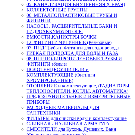
05. КАНАЛИЗАЦИЯ ВНУТРЕННЯЯ (СЕРАЯ)
КОЛЛЕКТОРНЫЕ ГРУППЫ
06. МЕТАЛЛОПЛАСТИКОВЫЕ ТРУБЫ И
ФИТИНГИ
НАСОСЫ , РАСШИРИТЕЛЬНЫЕ БАКИ И
ГИДРОАККУМУЛЯТОРЫ
ЕМКОСТИ,КАНИСТРЫ,БОЧКИ
12. ФИТИНГИ ЧУГУННЫЕ (Резьбовые)
07. ПНД Трубы и Фитинги для водопровода
ГИБКАЯ ПОДВОДКА ДЛЯ ВОДЫ И ГАЗА
08. ППР ПОЛИПРОПИЛЕНОВЫЕ ТРУБЫ И
ФИТИНГИ (белые)
ПОЛОТЕНЦЕСУШИТЕЛИ и
КОМПЛЕКТУЮЩИЕ (Фитинги
ХРОМИРОВАННЫЕ)
ОТОПЛЕНИЕ и комплектующие, (РАДИАТОРЫ,
ТЕПЛОНОСИТЕЛИ, КОТЛЫ, АВТОМАТИКА)
ПРЕДОХРАНИТЕЛЬНЫЕ И ИЗМЕРИТЕЛЬНЫЕ
ПРИБОРЫ
РАСХОДНЫЕ МАТЕРИАЛЫ ДЛЯ
САНТЕХНИКИ
ФИЛЬТРЫ для очистки воды и комплектующие
СЛИВНАЯ - НАЛИВНАЯ АРМАТУРА
СМЕСИТЕЛИ для Кухонь, Душевых, Ванн
(Фурнитура для смесителей)