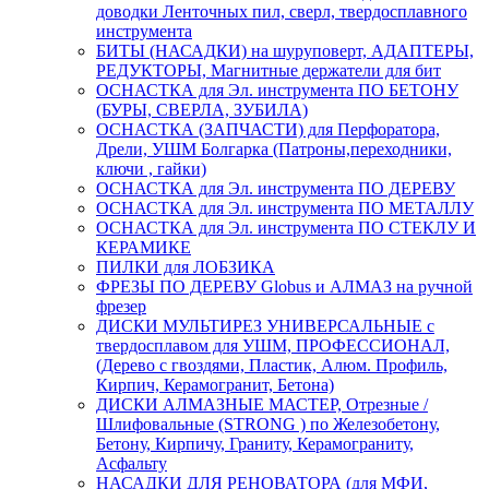
доводки Ленточных пил, сверл, твердосплавного
инструмента
БИТЫ (НАСАДКИ) на шуруповерт, АДАПТЕРЫ,
РЕДУКТОРЫ, Магнитные держатели для бит
ОСНАСТКА для Эл. инструмента ПО БЕТОНУ
(БУРЫ, СВЕРЛА, ЗУБИЛА)
ОСНАСТКА (ЗАПЧАСТИ) для Перфоратора,
Дрели, УШМ Болгарка (Патроны,переходники,
ключи , гайки)
ОСНАСТКА для Эл. инструмента ПО ДЕРЕВУ
ОСНАСТКА для Эл. инструмента ПО МЕТАЛЛУ
ОСНАСТКА для Эл. инструмента ПО СТЕКЛУ И
КЕРАМИКЕ
ПИЛКИ для ЛОБЗИКА
ФРЕЗЫ ПО ДЕРЕВУ Globus и АЛМАЗ на ручной
фрезер
ДИСКИ МУЛЬТИРЕЗ УНИВЕРСАЛЬНЫЕ с
твердосплавом для УШМ, ПРОФЕССИОНАЛ,
(Дерево с гвоздями, Пластик, Алюм. Профиль,
Кирпич, Керамогранит, Бетона)
ДИСКИ АЛМАЗНЫЕ МАСТЕР, Отрезные /
Шлифовальные (STRONG ) по Железобетону,
Бетону, Кирпичу, Граниту, Керамограниту,
Асфальту
НАСАДКИ ДЛЯ РЕНОВАТОРА (для МФИ,