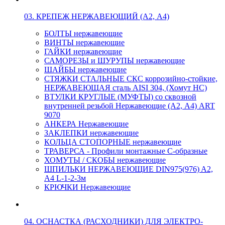
03. КРЕПЕЖ НЕРЖАВЕЮЩИЙ (А2, А4)
БОЛТЫ нержавеющие
ВИНТЫ нержавеющие
ГАЙКИ нержавеющие
САМОРЕЗЫ и ШУРУПЫ нержавеющие
ШАЙБЫ нержавеющие
СТЯЖКИ СТАЛЬНЫЕ СКС коррозийно-стойкие,
НЕРЖАВЕЮЩАЯ сталь AISI 304, (Хомут НС)
ВТУЛКИ КРУГЛЫЕ (МУФТЫ) со сквозной
внутренней резьбой Нержавеющие (А2, А4) ART
9070
АНКЕРА Нержавеющие
ЗАКЛЕПКИ нержавеющие
КОЛЬЦА СТОПОРНЫЕ нержавеющие
ТРАВЕРСА - Профили монтажные С-образные
ХОМУТЫ / СКОБЫ нержавеющие
ШПИЛЬКИ НЕРЖАВЕЮЩИЕ DIN975(976) A2,
А4 L-1-2-3м
КРЮЧКИ Нержавеющие
04. ОСНАСТКА (РАСХОДНИКИ) ДЛЯ ЭЛЕКТРО-