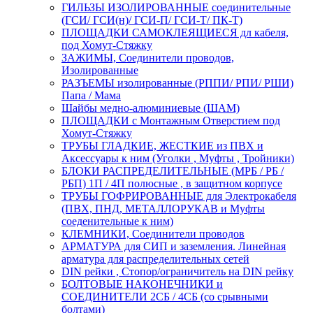
ГИЛЬЗЫ ИЗОЛИРОВАННЫЕ соединительные
(ГСИ/ ГСИ(н)/ ГСИ-П/ ГСИ-Т/ ПК-Т)
ПЛОЩАДКИ САМОКЛЕЯЩИЕСЯ дл кабеля,
под Хомут-Стяжку
ЗАЖИМЫ, Соединители проводов,
Изолированные
РАЗЪЕМЫ изолированные (РППИ/ РПИ/ РШИ)
Папа / Мама
Шайбы медно-алюминиевые (ШАМ)
ПЛОЩАДКИ с Монтажным Отверстием под
Хомут-Стяжку
ТРУБЫ ГЛАДКИЕ, ЖЕСТКИЕ из ПВХ и
Аксессуары к ним (Уголки , Муфты , Тройники)
БЛОКИ РАСПРЕДЕЛИТЕЛЬНЫЕ (МРБ / РБ /
РБП) 1П / 4П полюсные , в защитном корпусе
ТРУБЫ ГОФРИРОВАННЫЕ для Электрокабеля
(ПВХ, ПНД, МЕТАЛЛОРУКАВ и Муфты
соеденительные к ним)
КЛЕМНИКИ, Соединители проводов
АРМАТУРА для СИП и заземления. Линейная
арматура для распределительных сетей
DIN рейки , Стопор/ограничитель на DIN рейку
БОЛТОВЫЕ НАКОНЕЧНИКИ и
СОЕДИНИТЕЛИ 2СБ / 4СБ (со срывными
болтами)