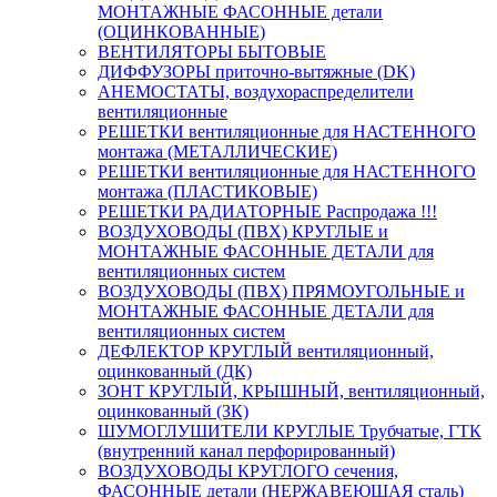
МОНТАЖНЫЕ ФАСОННЫЕ детали
(ОЦИНКОВАННЫЕ)
ВЕНТИЛЯТОРЫ БЫТОВЫЕ
ДИФФУЗОРЫ приточно-вытяжные (DK)
АНЕМОСТАТЫ, воздухораспределители
вентиляционные
РЕШЕТКИ вентиляционные для НАСТЕННОГО
монтажа (МЕТАЛЛИЧЕСКИЕ)
РЕШЕТКИ вентиляционные для НАСТЕННОГО
монтажа (ПЛАСТИКОВЫЕ)
РЕШЕТКИ РАДИАТОРНЫЕ Распродажа !!!
ВОЗДУХОВОДЫ (ПВХ) КРУГЛЫЕ и
МОНТАЖНЫЕ ФАСОННЫЕ ДЕТАЛИ для
вентиляционных систем
ВОЗДУХОВОДЫ (ПВХ) ПРЯМОУГОЛЬНЫЕ и
МОНТАЖНЫЕ ФАСОННЫЕ ДЕТАЛИ для
вентиляционных систем
ДЕФЛЕКТОР КРУГЛЫЙ вентиляционный,
оцинкованный (ДК)
ЗОНТ КРУГЛЫЙ, КРЫШНЫЙ, вентиляционный,
оцинкованный (ЗК)
ШУМОГЛУШИТЕЛИ КРУГЛЫЕ Трубчатые, ГТК
(внутренний канал перфорированный)
ВОЗДУХОВОДЫ КРУГЛОГО сечения,
ФАСОННЫЕ детали (НЕРЖАВЕЮЩАЯ сталь)