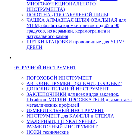
МНОГОФУНКЦИОНАЛЬНОГО
ИНСТРУМЕНТА)
ПОЛОТНА ДЛЯ САБЕЛЬНОЙ ПИЛЫ
ЧАШКА АЛМАЗНАЯ ШЛИФОВАЛЬНАЯ для
УШМ, обработка кромки плиток под 45 и 90
градусов, из керамики, керамогранита и
натурального камня
ЩЕТКИ КРАЦОВКИ проволочные для УШМ/
ДРЕЛИ
05. РУЧНОЙ ИНСТРУМЕНТ
ПОРОХОВОЙ ИНСТРУМЕНТ
АВТОИНСТРУМЕНТ (КЛЮЧИ , ГОЛОВКИ)
ДОПОЛНИТЕЛЬНЫЙ ИНСТРУМЕНТ
ЗАКЛЕПОЧНИКИ для всех видов заклепок,
Штифтов, МОЛЛИ, ПРОСЕКАТЕЛИ для монтажа
металлических профилей
ИЗМЕРИТЕЛЬНЫЙ ИНСТРУМЕНТ
ИНСТРУМЕНТ для КАФЕЛЯ и СТЕКЛА
МАЛЯРНЫЙ, ШТУКАТУРНЫЙ,
РАЗМЕТОЧНЫЙ ИНСТРУМЕНТ
НОЖИ технические