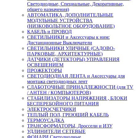
Светодиодные, Специальные, Декоративные,
общего назначения)
АВТОМАТИКА, ДОПОЛНИТЕЛЬНЫЕ
МОДУЛЬНЫЕ УСТРОЙСТВА
(НИЗКОВОЛЬТНОЕ ОБОРУДОВАНИЕ)
КАБЕЛЬ и ПРОВОД
СВЕТИЛЬНИКИ и Аксессуары к ним:
Дистанционные Выключатели
СВЕТИЛЬНИКИ УЛИЧНЫЕ (САДОВО-
ПАРКОВЫЕ, АРХИТЕКТУРНЫЕ)
ДАТЧИКИ (ДЕТЕКТОРЫ) УПРАВЛЕНИЯ
ОСВЕЩЕНИЕМ
ПРОЖЕКТОРЫ
СВЕТОДИОДНАЯ ЛЕНТА и Аксессуары для
монтажа светодиодных лент
СЛАБОТОЧНЫЕ ПРИНАДЛЕЖНОСТИ (для TV
/ АНТЕН / КОМПЬЮТЕРОВ)
СТАБИЛИЗАТОРЫ НАПРЯЖЕНИЯ , БЛОКИ
БЕСПЕРЕБОЙНОГО ПИТАНИЯ
ЭЛЕКТРОСЧЕТЧИКИ
ТЕПЛЫЙ ПОЛ, ГРЕЮЩИЙ КАБЕЛЬ
ТЕРМОУСАДКА
ТРАНСФОРМАТОРЫ, Дроссели и ИЗУ
УДЛИНИТЕЛИ СЕТЕВЫЕ
ФОНАРИ Светодиодные