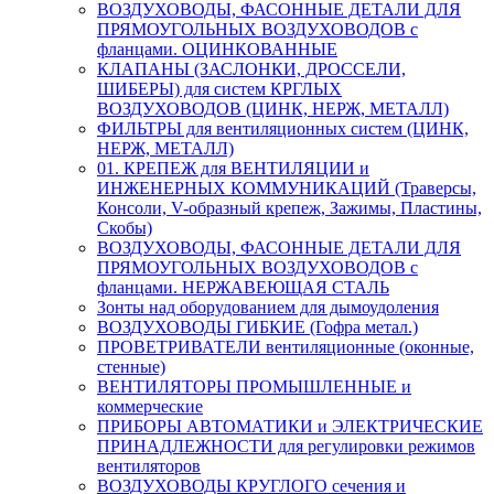
ВОЗДУХОВОДЫ, ФАСОННЫЕ ДЕТАЛИ ДЛЯ
ПРЯМОУГОЛЬНЫХ ВОЗДУХОВОДОВ с
фланцами. ОЦИНКОВАННЫЕ
КЛАПАНЫ (ЗАСЛОНКИ, ДРОССЕЛИ,
ШИБЕРЫ) для систем КРГЛЫХ
ВОЗДУХОВОДОВ (ЦИНК, НЕРЖ, МЕТАЛЛ)
ФИЛЬТРЫ для вентиляционных систем (ЦИНК,
НЕРЖ, МЕТАЛЛ)
01. КРЕПЕЖ для ВЕНТИЛЯЦИИ и
ИНЖЕНЕРНЫХ КОММУНИКАЦИЙ (Траверсы,
Консоли, V-образный крепеж, Зажимы, Пластины,
Скобы)
ВОЗДУХОВОДЫ, ФАСОННЫЕ ДЕТАЛИ ДЛЯ
ПРЯМОУГОЛЬНЫХ ВОЗДУХОВОДОВ с
фланцами. НЕРЖАВЕЮЩАЯ СТАЛЬ
Зонты над оборудованием для дымоудоления
ВОЗДУХОВОДЫ ГИБКИЕ (Гофра метал.)
ПРОВЕТРИВАТЕЛИ вентиляционные (оконные,
стенные)
ВЕНТИЛЯТОРЫ ПРОМЫШЛЕННЫЕ и
коммерческие
ПРИБОРЫ АВТОМАТИКИ и ЭЛЕКТРИЧЕСКИЕ
ПРИНАДЛЕЖНОСТИ для регулировки режимов
вентиляторов
ВОЗДУХОВОДЫ КРУГЛОГО сечения и