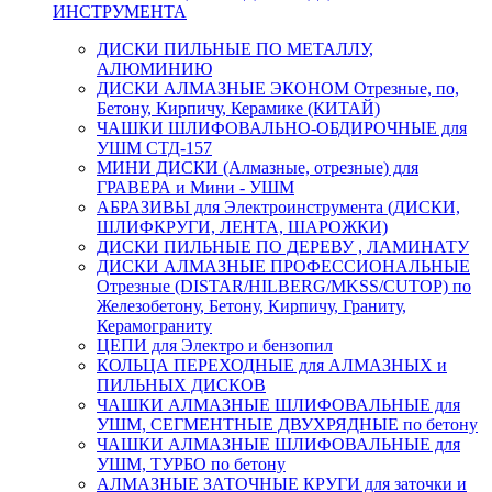
ИНСТРУМЕНТА
ДИСКИ ПИЛЬНЫЕ ПО МЕТАЛЛУ,
АЛЮМИНИЮ
ДИСКИ АЛМАЗНЫЕ ЭКОНОМ Отрезные, по,
Бетону, Кирпичу, Керамике (КИТАЙ)
ЧАШКИ ШЛИФОВАЛЬНО-ОБДИРОЧНЫЕ для
УШМ СТД-157
МИНИ ДИСКИ (Алмазные, отрезные) для
ГРАВЕРА и Мини - УШМ
АБРАЗИВЫ для Электроинструмента (ДИСКИ,
ШЛИФКРУГИ, ЛЕНТА, ШАРОЖКИ)
ДИСКИ ПИЛЬНЫЕ ПО ДЕРЕВУ , ЛАМИНАТУ
ДИСКИ АЛМАЗНЫЕ ПРОФЕССИОНАЛЬНЫЕ
Отрезные (DISTAR/HILBERG/MKSS/CUTOP) по
Железобетону, Бетону, Кирпичу, Граниту,
Керамограниту
ЦЕПИ для Электро и бензопил
КОЛЬЦА ПЕРЕХОДНЫЕ для АЛМАЗНЫХ и
ПИЛЬНЫХ ДИСКОВ
ЧАШКИ АЛМАЗНЫЕ ШЛИФОВАЛЬНЫЕ для
УШМ, СЕГМЕНТНЫЕ ДВУХРЯДНЫЕ по бетону
ЧАШКИ АЛМАЗНЫЕ ШЛИФОВАЛЬНЫЕ для
УШМ, ТУРБО по бетону
АЛМАЗНЫЕ ЗАТОЧНЫЕ КРУГИ для заточки и