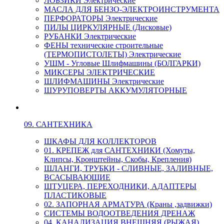
ЛОБЗИКИ Электрические
МАСЛА ДЛЯ БЕНЗО-ЭЛЕКТРОИНСТРУМЕНТА
ПЕРФОРАТОРЫ Электрические
ПИЛЫ ЦИРКУЛЯРНЫЕ (Дисковые)
РУБАНКИ Электрические
ФЕНЫ технические строительные
(ТЕРМОПИСТОЛЕТЫ) Электрические
УШМ - Угловые Шлифмашины (БОЛГАРКИ)
МИКСЕРЫ ЭЛЕКТРИЧЕСКИЕ
ШЛИФМАШИНЫ Электрические
ШУРУПОВЕРТЫ АККУМУЛЯТОРНЫЕ
09. САНТЕХНИКА
ШКАФЫ ДЛЯ КОЛЛЕКТОРОВ
01. КРЕПЕЖ для САНТЕХНИКИ (Хомуты,
Клипсы, Кронштейны, Скобы, Крепления)
ШЛАНГИ, ТРУБКИ - СЛИВНЫЕ, ЗАЛИВНЫЕ,
ВСАСЫВАЮЩИЕ
ШТУЦЕРА, ПЕРЕХОДНИКИ, АДАПТЕРЫ
ПЛАСТИКОВЫЕ
02. ЗАПОРНАЯ АРМАТУРА (Краны ,задвижки)
СИСТЕМЫ ВОДООТВЕДЕНИЯ ДРЕНАЖ
04. КАНАЛИЗАЦИЯ ВНЕШНЯЯ (РЫЖАЯ)