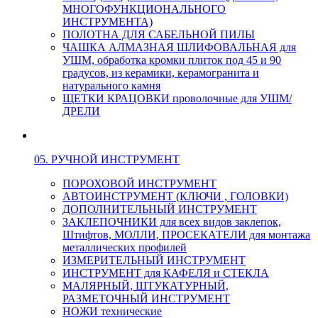
МНОГОФУНКЦИОНАЛЬНОГО
ИНСТРУМЕНТА)
ПОЛОТНА ДЛЯ САБЕЛЬНОЙ ПИЛЫ
ЧАШКА АЛМАЗНАЯ ШЛИФОВАЛЬНАЯ для
УШМ, обработка кромки плиток под 45 и 90
градусов, из керамики, керамогранита и
натурального камня
ЩЕТКИ КРАЦОВКИ проволочные для УШМ/
ДРЕЛИ
05. РУЧНОЙ ИНСТРУМЕНТ
ПОРОХОВОЙ ИНСТРУМЕНТ
АВТОИНСТРУМЕНТ (КЛЮЧИ , ГОЛОВКИ)
ДОПОЛНИТЕЛЬНЫЙ ИНСТРУМЕНТ
ЗАКЛЕПОЧНИКИ для всех видов заклепок,
Штифтов, МОЛЛИ, ПРОСЕКАТЕЛИ для монтажа
металлических профилей
ИЗМЕРИТЕЛЬНЫЙ ИНСТРУМЕНТ
ИНСТРУМЕНТ для КАФЕЛЯ и СТЕКЛА
МАЛЯРНЫЙ, ШТУКАТУРНЫЙ,
РАЗМЕТОЧНЫЙ ИНСТРУМЕНТ
НОЖИ технические