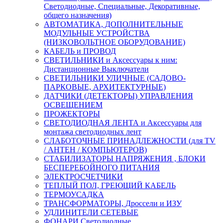
Светодиодные, Специальные, Декоративные,
общего назначения)
АВТОМАТИКА, ДОПОЛНИТЕЛЬНЫЕ
МОДУЛЬНЫЕ УСТРОЙСТВА
(НИЗКОВОЛЬТНОЕ ОБОРУДОВАНИЕ)
КАБЕЛЬ и ПРОВОД
СВЕТИЛЬНИКИ и Аксессуары к ним:
Дистанционные Выключатели
СВЕТИЛЬНИКИ УЛИЧНЫЕ (САДОВО-
ПАРКОВЫЕ, АРХИТЕКТУРНЫЕ)
ДАТЧИКИ (ДЕТЕКТОРЫ) УПРАВЛЕНИЯ
ОСВЕЩЕНИЕМ
ПРОЖЕКТОРЫ
СВЕТОДИОДНАЯ ЛЕНТА и Аксессуары для
монтажа светодиодных лент
СЛАБОТОЧНЫЕ ПРИНАДЛЕЖНОСТИ (для TV
/ АНТЕН / КОМПЬЮТЕРОВ)
СТАБИЛИЗАТОРЫ НАПРЯЖЕНИЯ , БЛОКИ
БЕСПЕРЕБОЙНОГО ПИТАНИЯ
ЭЛЕКТРОСЧЕТЧИКИ
ТЕПЛЫЙ ПОЛ, ГРЕЮЩИЙ КАБЕЛЬ
ТЕРМОУСАДКА
ТРАНСФОРМАТОРЫ, Дроссели и ИЗУ
УДЛИНИТЕЛИ СЕТЕВЫЕ
ФОНАРИ Светодиодные