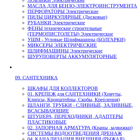
ЛОБЗИКИ Электрические
МАСЛА ДЛЯ БЕНЗО-ЭЛЕКТРОИНСТРУМЕНТА
ПЕРФОРАТОРЫ Электрические
ПИЛЫ ЦИРКУЛЯРНЫЕ (Дисковые)
РУБАНКИ Электрические
ФЕНЫ технические строительные
(ТЕРМОПИСТОЛЕТЫ) Электрические
УШМ - Угловые Шлифмашины (БОЛГАРКИ)
МИКСЕРЫ ЭЛЕКТРИЧЕСКИЕ
ШЛИФМАШИНЫ Электрические
ШУРУПОВЕРТЫ АККУМУЛЯТОРНЫЕ
09. САНТЕХНИКА
ШКАФЫ ДЛЯ КОЛЛЕКТОРОВ
01. КРЕПЕЖ для САНТЕХНИКИ (Хомуты,
Клипсы, Кронштейны, Скобы, Крепления)
ШЛАНГИ, ТРУБКИ - СЛИВНЫЕ, ЗАЛИВНЫЕ,
ВСАСЫВАЮЩИЕ
ШТУЦЕРА, ПЕРЕХОДНИКИ, АДАПТЕРЫ
ПЛАСТИКОВЫЕ
02. ЗАПОРНАЯ АРМАТУРА (Краны ,задвижки)
СИСТЕМЫ ВОДООТВЕДЕНИЯ ДРЕНАЖ
04. КАНАЛИЗАЦИЯ ВНЕШНЯЯ (РЫЖАЯ)