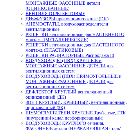
МОНТАЖНЫЕ ФАСОННЫЕ детали
(ОЦИНКОВАННЫЕ)
ВЕНТИЛЯТОРЫ БЫТОВЫЕ
ДИФФУЗОРЫ приточно-вытяжные (DK)
АНЕМОСТАТЫ, воздухораспределители
вентиляционные
РЕШЕТКИ вентиляционные для НАСТЕННОГО
монтажа (МЕТАЛЛИЧЕСКИЕ)
РЕШЕТКИ вентиляционные для НАСТЕННОГО
монтажа (ПЛАСТИКОВЫЕ)
РЕШЕТКИ РАДИАТОРНЫЕ Распродажа !!!
ВОЗДУХОВОДЫ (ПВХ) КРУГЛЫЕ и
МОНТАЖНЫЕ ФАСОННЫЕ ДЕТАЛИ для
вентиляционных систем
ВОЗДУХОВОДЫ (ПВХ) ПРЯМОУГОЛЬНЫЕ и
МОНТАЖНЫЕ ФАСОННЫЕ ДЕТАЛИ для
вентиляционных систем
ДЕФЛЕКТОР КРУГЛЫЙ вентиляционный,
оцинкованный (ДК)
ЗОНТ КРУГЛЫЙ, КРЫШНЫЙ, вентиляционный,
оцинкованный (ЗК)
ШУМОГЛУШИТЕЛИ КРУГЛЫЕ Трубчатые, ГТК
(внутренний канал перфорированный)
ВОЗДУХОВОДЫ КРУГЛОГО сечения,
ФАСОННЫЕ детали (НЕРЖАВЕЮЩАЯ сталь)