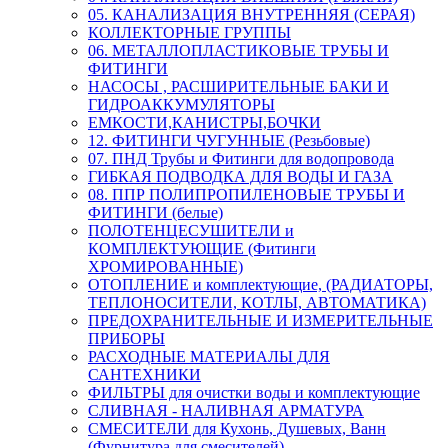
05. КАНАЛИЗАЦИЯ ВНУТРЕННЯЯ (СЕРАЯ)
КОЛЛЕКТОРНЫЕ ГРУППЫ
06. МЕТАЛЛОПЛАСТИКОВЫЕ ТРУБЫ И
ФИТИНГИ
НАСОСЫ , РАСШИРИТЕЛЬНЫЕ БАКИ И
ГИДРОАККУМУЛЯТОРЫ
ЕМКОСТИ,КАНИСТРЫ,БОЧКИ
12. ФИТИНГИ ЧУГУННЫЕ (Резьбовые)
07. ПНД Трубы и Фитинги для водопровода
ГИБКАЯ ПОДВОДКА ДЛЯ ВОДЫ И ГАЗА
08. ППР ПОЛИПРОПИЛЕНОВЫЕ ТРУБЫ И
ФИТИНГИ (белые)
ПОЛОТЕНЦЕСУШИТЕЛИ и
КОМПЛЕКТУЮЩИЕ (Фитинги
ХРОМИРОВАННЫЕ)
ОТОПЛЕНИЕ и комплектующие, (РАДИАТОРЫ,
ТЕПЛОНОСИТЕЛИ, КОТЛЫ, АВТОМАТИКА)
ПРЕДОХРАНИТЕЛЬНЫЕ И ИЗМЕРИТЕЛЬНЫЕ
ПРИБОРЫ
РАСХОДНЫЕ МАТЕРИАЛЫ ДЛЯ
САНТЕХНИКИ
ФИЛЬТРЫ для очистки воды и комплектующие
СЛИВНАЯ - НАЛИВНАЯ АРМАТУРА
СМЕСИТЕЛИ для Кухонь, Душевых, Ванн
(Фурнитура для смесителей)