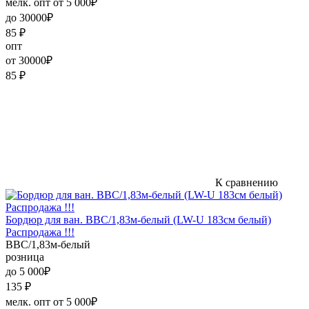
мелк. опт от 5 000₽
до 30000₽
85
₽
опт
от 30000₽
85
₽
К сравнению
Бордюр для ван. ВВС/1,83м-белый (LW-U 183см белый)
Распродажа !!!
ВВС/1,83м-белый
розница
до 5 000₽
135
₽
мелк. опт от 5 000₽