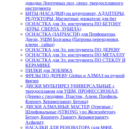
доводки Ленточных пил, сверл, твердосплавного
инструмента
БИТЫ (НАСАДКИ) на шуруповерт, АДАПТЕРЫ,
РЕДУКТОРЫ, Магнитные держатели для бит
ОСНАСТКА для Эл. инструмента ПО БЕТОНУ
(БУРЫ, СВЕРЛА, ЗУБИЛА)
ОСНАСТКА (ЗАПЧАСТИ) для Перфоратора,
Дрели, УШМ Болгарка (Патроны,переходники,
ключи , гайки)
ОСНАСТКА для Эл. инструмента ПО ДЕРЕВУ
ОСНАСТКА для Эл. инструмента ПО МЕТАЛЛУ
ОСНАСТКА для Эл. инструмента ПО СТЕКЛУ И
КЕРАМИКЕ
ПИЛКИ для ЛОБЗИКА
ФРЕЗЫ ПО ДЕРЕВУ Globus и АЛМАЗ на ручной
фрезер
ДИСКИ МУЛЬТИРЕЗ УНИВЕРСАЛЬНЫЕ с
твердосплавом для УШМ, ПРОФЕССИОНАЛ,
(Дерево с гвоздями, Пластик, Алюм. Профиль,
Кирпич, Керамогранит, Бетона)
ДИСКИ АЛМАЗНЫЕ МАСТЕР, Отрезные /
Шлифовальные (STRONG ) по Железобетону,
Бетону, Кирпичу, Граниту, Керамограниту,
Асфальту
НАСАДКИ ДЛЯ РЕНОВАТОРА (для МФИ,