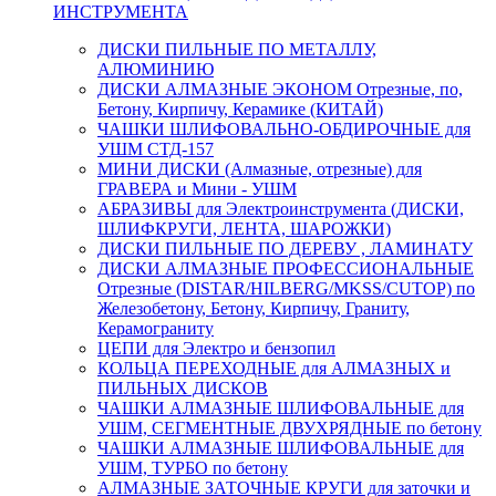
ИНСТРУМЕНТА
ДИСКИ ПИЛЬНЫЕ ПО МЕТАЛЛУ,
АЛЮМИНИЮ
ДИСКИ АЛМАЗНЫЕ ЭКОНОМ Отрезные, по,
Бетону, Кирпичу, Керамике (КИТАЙ)
ЧАШКИ ШЛИФОВАЛЬНО-ОБДИРОЧНЫЕ для
УШМ СТД-157
МИНИ ДИСКИ (Алмазные, отрезные) для
ГРАВЕРА и Мини - УШМ
АБРАЗИВЫ для Электроинструмента (ДИСКИ,
ШЛИФКРУГИ, ЛЕНТА, ШАРОЖКИ)
ДИСКИ ПИЛЬНЫЕ ПО ДЕРЕВУ , ЛАМИНАТУ
ДИСКИ АЛМАЗНЫЕ ПРОФЕССИОНАЛЬНЫЕ
Отрезные (DISTAR/HILBERG/MKSS/CUTOP) по
Железобетону, Бетону, Кирпичу, Граниту,
Керамограниту
ЦЕПИ для Электро и бензопил
КОЛЬЦА ПЕРЕХОДНЫЕ для АЛМАЗНЫХ и
ПИЛЬНЫХ ДИСКОВ
ЧАШКИ АЛМАЗНЫЕ ШЛИФОВАЛЬНЫЕ для
УШМ, СЕГМЕНТНЫЕ ДВУХРЯДНЫЕ по бетону
ЧАШКИ АЛМАЗНЫЕ ШЛИФОВАЛЬНЫЕ для
УШМ, ТУРБО по бетону
АЛМАЗНЫЕ ЗАТОЧНЫЕ КРУГИ для заточки и