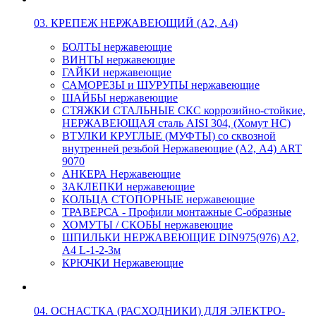
03. КРЕПЕЖ НЕРЖАВЕЮЩИЙ (А2, А4)
БОЛТЫ нержавеющие
ВИНТЫ нержавеющие
ГАЙКИ нержавеющие
САМОРЕЗЫ и ШУРУПЫ нержавеющие
ШАЙБЫ нержавеющие
СТЯЖКИ СТАЛЬНЫЕ СКС коррозийно-стойкие,
НЕРЖАВЕЮЩАЯ сталь AISI 304, (Хомут НС)
ВТУЛКИ КРУГЛЫЕ (МУФТЫ) со сквозной
внутренней резьбой Нержавеющие (А2, А4) ART
9070
АНКЕРА Нержавеющие
ЗАКЛЕПКИ нержавеющие
КОЛЬЦА СТОПОРНЫЕ нержавеющие
ТРАВЕРСА - Профили монтажные С-образные
ХОМУТЫ / СКОБЫ нержавеющие
ШПИЛЬКИ НЕРЖАВЕЮЩИЕ DIN975(976) A2,
А4 L-1-2-3м
КРЮЧКИ Нержавеющие
04. ОСНАСТКА (РАСХОДНИКИ) ДЛЯ ЭЛЕКТРО-