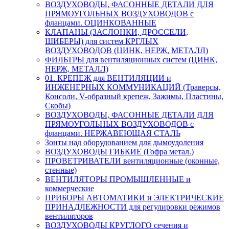
ВОЗДУХОВОДЫ, ФАСОННЫЕ ДЕТАЛИ ДЛЯ
ПРЯМОУГОЛЬНЫХ ВОЗДУХОВОДОВ с
фланцами. ОЦИНКОВАННЫЕ
КЛАПАНЫ (ЗАСЛОНКИ, ДРОССЕЛИ,
ШИБЕРЫ) для систем КРГЛЫХ
ВОЗДУХОВОДОВ (ЦИНК, НЕРЖ, МЕТАЛЛ)
ФИЛЬТРЫ для вентиляционных систем (ЦИНК,
НЕРЖ, МЕТАЛЛ)
01. КРЕПЕЖ для ВЕНТИЛЯЦИИ и
ИНЖЕНЕРНЫХ КОММУНИКАЦИЙ (Траверсы,
Консоли, V-образный крепеж, Зажимы, Пластины,
Скобы)
ВОЗДУХОВОДЫ, ФАСОННЫЕ ДЕТАЛИ ДЛЯ
ПРЯМОУГОЛЬНЫХ ВОЗДУХОВОДОВ с
фланцами. НЕРЖАВЕЮЩАЯ СТАЛЬ
Зонты над оборудованием для дымоудоления
ВОЗДУХОВОДЫ ГИБКИЕ (Гофра метал.)
ПРОВЕТРИВАТЕЛИ вентиляционные (оконные,
стенные)
ВЕНТИЛЯТОРЫ ПРОМЫШЛЕННЫЕ и
коммерческие
ПРИБОРЫ АВТОМАТИКИ и ЭЛЕКТРИЧЕСКИЕ
ПРИНАДЛЕЖНОСТИ для регулировки режимов
вентиляторов
ВОЗДУХОВОДЫ КРУГЛОГО сечения и