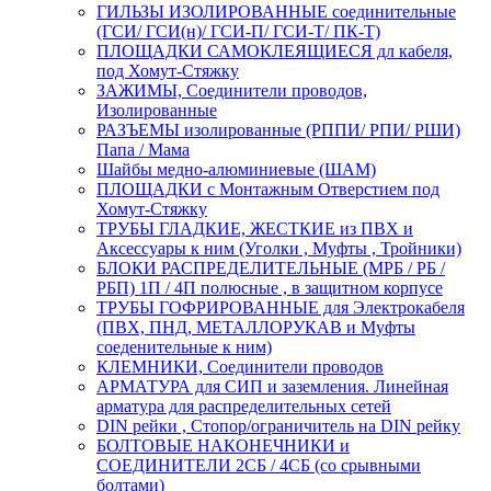
ГИЛЬЗЫ ИЗОЛИРОВАННЫЕ соединительные
(ГСИ/ ГСИ(н)/ ГСИ-П/ ГСИ-Т/ ПК-Т)
ПЛОЩАДКИ САМОКЛЕЯЩИЕСЯ дл кабеля,
под Хомут-Стяжку
ЗАЖИМЫ, Соединители проводов,
Изолированные
РАЗЪЕМЫ изолированные (РППИ/ РПИ/ РШИ)
Папа / Мама
Шайбы медно-алюминиевые (ШАМ)
ПЛОЩАДКИ с Монтажным Отверстием под
Хомут-Стяжку
ТРУБЫ ГЛАДКИЕ, ЖЕСТКИЕ из ПВХ и
Аксессуары к ним (Уголки , Муфты , Тройники)
БЛОКИ РАСПРЕДЕЛИТЕЛЬНЫЕ (МРБ / РБ /
РБП) 1П / 4П полюсные , в защитном корпусе
ТРУБЫ ГОФРИРОВАННЫЕ для Электрокабеля
(ПВХ, ПНД, МЕТАЛЛОРУКАВ и Муфты
соеденительные к ним)
КЛЕМНИКИ, Соединители проводов
АРМАТУРА для СИП и заземления. Линейная
арматура для распределительных сетей
DIN рейки , Стопор/ограничитель на DIN рейку
БОЛТОВЫЕ НАКОНЕЧНИКИ и
СОЕДИНИТЕЛИ 2СБ / 4СБ (со срывными
болтами)