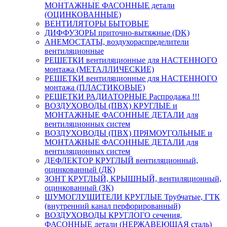
МОНТАЖНЫЕ ФАСОННЫЕ детали
(ОЦИНКОВАННЫЕ)
ВЕНТИЛЯТОРЫ БЫТОВЫЕ
ДИФФУЗОРЫ приточно-вытяжные (DK)
АНЕМОСТАТЫ, воздухораспределители
вентиляционные
РЕШЕТКИ вентиляционные для НАСТЕННОГО
монтажа (МЕТАЛЛИЧЕСКИЕ)
РЕШЕТКИ вентиляционные для НАСТЕННОГО
монтажа (ПЛАСТИКОВЫЕ)
РЕШЕТКИ РАДИАТОРНЫЕ Распродажа !!!
ВОЗДУХОВОДЫ (ПВХ) КРУГЛЫЕ и
МОНТАЖНЫЕ ФАСОННЫЕ ДЕТАЛИ для
вентиляционных систем
ВОЗДУХОВОДЫ (ПВХ) ПРЯМОУГОЛЬНЫЕ и
МОНТАЖНЫЕ ФАСОННЫЕ ДЕТАЛИ для
вентиляционных систем
ДЕФЛЕКТОР КРУГЛЫЙ вентиляционный,
оцинкованный (ДК)
ЗОНТ КРУГЛЫЙ, КРЫШНЫЙ, вентиляционный,
оцинкованный (ЗК)
ШУМОГЛУШИТЕЛИ КРУГЛЫЕ Трубчатые, ГТК
(внутренний канал перфорированный)
ВОЗДУХОВОДЫ КРУГЛОГО сечения,
ФАСОННЫЕ детали (НЕРЖАВЕЮЩАЯ сталь)