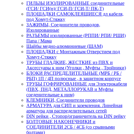
ГИЛЬЗЫ ИЗОЛИРОВАННЫЕ соединительные
(ГСИ/ ГСИ(н)/ ГСИ-П/ ГСИ-Т/ ПК-Т)
ПЛОЩАДКИ САМОКЛЕЯЩИЕСЯ дл кабеля,
под Хомут-Стяжку
ЗАЖИМЫ, Соединители проводов,
Изолированные
РАЗЪЕМЫ изолированные (РППИ/ РПИ/ РШИ)
Папа / Мама
Шайбы медно-алюминиевые (ШАМ)
ПЛОЩАДКИ с Монтажным Отверстием под
Хомут-Стяжку
ТРУБЫ ГЛАДКИЕ, ЖЕСТКИЕ из ПВХ и
Аксессуары к ним (Уголки , Муфты , Тройники)
БЛОКИ РАСПРЕДЕЛИТЕЛЬНЫЕ (МРБ / РБ /
РБП) 1П / 4П полюсные , в защитном корпусе
ТРУБЫ ГОФРИРОВАННЫЕ для Электрокабеля
(ПВХ, ПНД, МЕТАЛЛОРУКАВ и Муфты
соеденительные к ним)
КЛЕМНИКИ, Соединители проводов
АРМАТУРА для СИП и заземления. Линейная
арматура для распределительных сетей
DIN рейки , Стопор/ограничитель на DIN рейку
БОЛТОВЫЕ НАКОНЕЧНИКИ и
СОЕДИНИТЕЛИ 2СБ / 4СБ (со срывными
болтами)