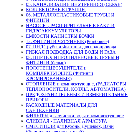
05. КАНАЛИЗАЦИЯ ВНУТРЕННЯЯ (СЕРАЯ)
КОЛЛЕКТОРНЫЕ ГРУППЫ
06. МЕТАЛЛОПЛАСТИКОВЫЕ ТРУБЫ И
ФИТИНГИ
НАСОСЫ , РАСШИРИТЕЛЬНЫЕ БАКИ И
ГИДРОАККУМУЛЯТОРЫ
ЕМКОСТИ,КАНИСТРЫ,БОЧКИ
12. ФИТИНГИ ЧУГУННЫЕ (Резьбовые)
07. ПНД Трубы и Фитинги для водопровода
ГИБКАЯ ПОДВОДКА ДЛЯ ВОДЫ И ГАЗА
08. ППР ПОЛИПРОПИЛЕНОВЫЕ ТРУБЫ И
ФИТИНГИ (белые)
ПОЛОТЕНЦЕСУШИТЕЛИ и
КОМПЛЕКТУЮЩИЕ (Фитинги
ХРОМИРОВАННЫЕ)
ОТОПЛЕНИЕ и комплектующие, (РАДИАТОРЫ,
ТЕПЛОНОСИТЕЛИ, КОТЛЫ, АВТОМАТИКА)
ПРЕДОХРАНИТЕЛЬНЫЕ И ИЗМЕРИТЕЛЬНЫЕ
ПРИБОРЫ
РАСХОДНЫЕ МАТЕРИАЛЫ ДЛЯ
САНТЕХНИКИ
ФИЛЬТРЫ для очистки воды и комплектующие
СЛИВНАЯ - НАЛИВНАЯ АРМАТУРА
СМЕСИТЕЛИ для Кухонь, Душевых, Ванн
(Фурнитура для смесителей)