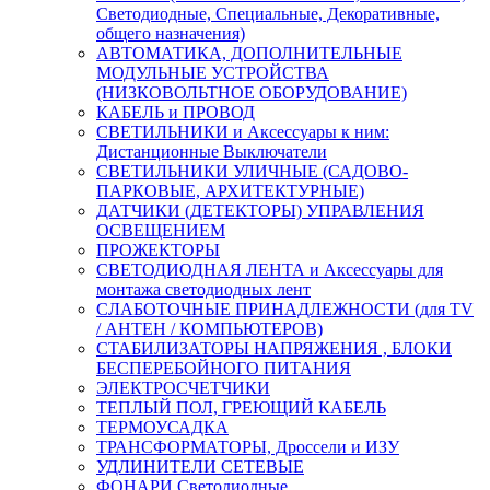
Светодиодные, Специальные, Декоративные,
общего назначения)
АВТОМАТИКА, ДОПОЛНИТЕЛЬНЫЕ
МОДУЛЬНЫЕ УСТРОЙСТВА
(НИЗКОВОЛЬТНОЕ ОБОРУДОВАНИЕ)
КАБЕЛЬ и ПРОВОД
СВЕТИЛЬНИКИ и Аксессуары к ним:
Дистанционные Выключатели
СВЕТИЛЬНИКИ УЛИЧНЫЕ (САДОВО-
ПАРКОВЫЕ, АРХИТЕКТУРНЫЕ)
ДАТЧИКИ (ДЕТЕКТОРЫ) УПРАВЛЕНИЯ
ОСВЕЩЕНИЕМ
ПРОЖЕКТОРЫ
СВЕТОДИОДНАЯ ЛЕНТА и Аксессуары для
монтажа светодиодных лент
СЛАБОТОЧНЫЕ ПРИНАДЛЕЖНОСТИ (для TV
/ АНТЕН / КОМПЬЮТЕРОВ)
СТАБИЛИЗАТОРЫ НАПРЯЖЕНИЯ , БЛОКИ
БЕСПЕРЕБОЙНОГО ПИТАНИЯ
ЭЛЕКТРОСЧЕТЧИКИ
ТЕПЛЫЙ ПОЛ, ГРЕЮЩИЙ КАБЕЛЬ
ТЕРМОУСАДКА
ТРАНСФОРМАТОРЫ, Дроссели и ИЗУ
УДЛИНИТЕЛИ СЕТЕВЫЕ
ФОНАРИ Светодиодные