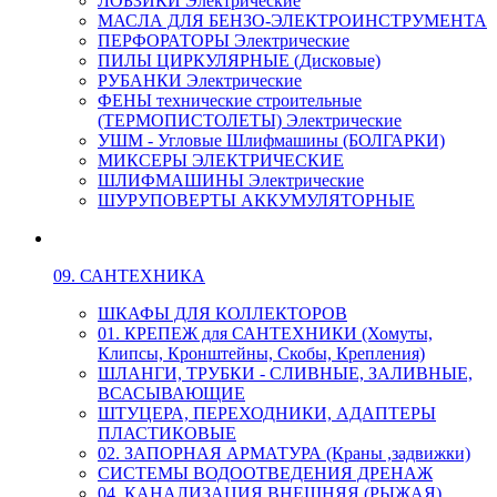
ЛОБЗИКИ Электрические
МАСЛА ДЛЯ БЕНЗО-ЭЛЕКТРОИНСТРУМЕНТА
ПЕРФОРАТОРЫ Электрические
ПИЛЫ ЦИРКУЛЯРНЫЕ (Дисковые)
РУБАНКИ Электрические
ФЕНЫ технические строительные
(ТЕРМОПИСТОЛЕТЫ) Электрические
УШМ - Угловые Шлифмашины (БОЛГАРКИ)
МИКСЕРЫ ЭЛЕКТРИЧЕСКИЕ
ШЛИФМАШИНЫ Электрические
ШУРУПОВЕРТЫ АККУМУЛЯТОРНЫЕ
09. САНТЕХНИКА
ШКАФЫ ДЛЯ КОЛЛЕКТОРОВ
01. КРЕПЕЖ для САНТЕХНИКИ (Хомуты,
Клипсы, Кронштейны, Скобы, Крепления)
ШЛАНГИ, ТРУБКИ - СЛИВНЫЕ, ЗАЛИВНЫЕ,
ВСАСЫВАЮЩИЕ
ШТУЦЕРА, ПЕРЕХОДНИКИ, АДАПТЕРЫ
ПЛАСТИКОВЫЕ
02. ЗАПОРНАЯ АРМАТУРА (Краны ,задвижки)
СИСТЕМЫ ВОДООТВЕДЕНИЯ ДРЕНАЖ
04. КАНАЛИЗАЦИЯ ВНЕШНЯЯ (РЫЖАЯ)