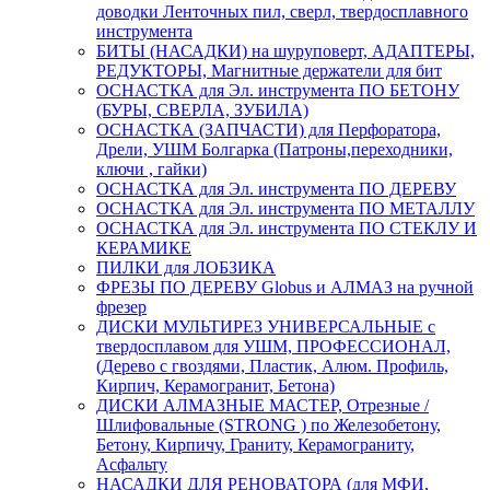
доводки Ленточных пил, сверл, твердосплавного
инструмента
БИТЫ (НАСАДКИ) на шуруповерт, АДАПТЕРЫ,
РЕДУКТОРЫ, Магнитные держатели для бит
ОСНАСТКА для Эл. инструмента ПО БЕТОНУ
(БУРЫ, СВЕРЛА, ЗУБИЛА)
ОСНАСТКА (ЗАПЧАСТИ) для Перфоратора,
Дрели, УШМ Болгарка (Патроны,переходники,
ключи , гайки)
ОСНАСТКА для Эл. инструмента ПО ДЕРЕВУ
ОСНАСТКА для Эл. инструмента ПО МЕТАЛЛУ
ОСНАСТКА для Эл. инструмента ПО СТЕКЛУ И
КЕРАМИКЕ
ПИЛКИ для ЛОБЗИКА
ФРЕЗЫ ПО ДЕРЕВУ Globus и АЛМАЗ на ручной
фрезер
ДИСКИ МУЛЬТИРЕЗ УНИВЕРСАЛЬНЫЕ с
твердосплавом для УШМ, ПРОФЕССИОНАЛ,
(Дерево с гвоздями, Пластик, Алюм. Профиль,
Кирпич, Керамогранит, Бетона)
ДИСКИ АЛМАЗНЫЕ МАСТЕР, Отрезные /
Шлифовальные (STRONG ) по Железобетону,
Бетону, Кирпичу, Граниту, Керамограниту,
Асфальту
НАСАДКИ ДЛЯ РЕНОВАТОРА (для МФИ,