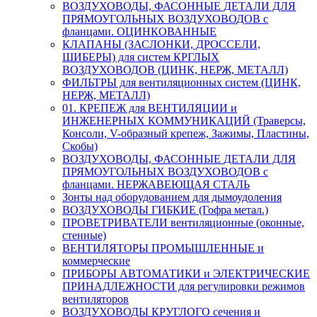
ВОЗДУХОВОДЫ, ФАСОННЫЕ ДЕТАЛИ ДЛЯ
ПРЯМОУГОЛЬНЫХ ВОЗДУХОВОДОВ с
фланцами. ОЦИНКОВАННЫЕ
КЛАПАНЫ (ЗАСЛОНКИ, ДРОССЕЛИ,
ШИБЕРЫ) для систем КРГЛЫХ
ВОЗДУХОВОДОВ (ЦИНК, НЕРЖ, МЕТАЛЛ)
ФИЛЬТРЫ для вентиляционных систем (ЦИНК,
НЕРЖ, МЕТАЛЛ)
01. КРЕПЕЖ для ВЕНТИЛЯЦИИ и
ИНЖЕНЕРНЫХ КОММУНИКАЦИЙ (Траверсы,
Консоли, V-образный крепеж, Зажимы, Пластины,
Скобы)
ВОЗДУХОВОДЫ, ФАСОННЫЕ ДЕТАЛИ ДЛЯ
ПРЯМОУГОЛЬНЫХ ВОЗДУХОВОДОВ с
фланцами. НЕРЖАВЕЮЩАЯ СТАЛЬ
Зонты над оборудованием для дымоудоления
ВОЗДУХОВОДЫ ГИБКИЕ (Гофра метал.)
ПРОВЕТРИВАТЕЛИ вентиляционные (оконные,
стенные)
ВЕНТИЛЯТОРЫ ПРОМЫШЛЕННЫЕ и
коммерческие
ПРИБОРЫ АВТОМАТИКИ и ЭЛЕКТРИЧЕСКИЕ
ПРИНАДЛЕЖНОСТИ для регулировки режимов
вентиляторов
ВОЗДУХОВОДЫ КРУГЛОГО сечения и