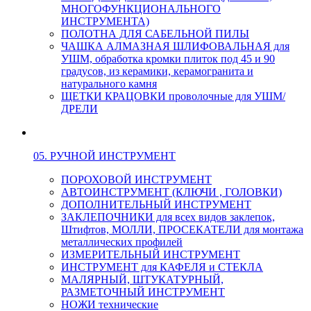
МНОГОФУНКЦИОНАЛЬНОГО
ИНСТРУМЕНТА)
ПОЛОТНА ДЛЯ САБЕЛЬНОЙ ПИЛЫ
ЧАШКА АЛМАЗНАЯ ШЛИФОВАЛЬНАЯ для
УШМ, обработка кромки плиток под 45 и 90
градусов, из керамики, керамогранита и
натурального камня
ЩЕТКИ КРАЦОВКИ проволочные для УШМ/
ДРЕЛИ
05. РУЧНОЙ ИНСТРУМЕНТ
ПОРОХОВОЙ ИНСТРУМЕНТ
АВТОИНСТРУМЕНТ (КЛЮЧИ , ГОЛОВКИ)
ДОПОЛНИТЕЛЬНЫЙ ИНСТРУМЕНТ
ЗАКЛЕПОЧНИКИ для всех видов заклепок,
Штифтов, МОЛЛИ, ПРОСЕКАТЕЛИ для монтажа
металлических профилей
ИЗМЕРИТЕЛЬНЫЙ ИНСТРУМЕНТ
ИНСТРУМЕНТ для КАФЕЛЯ и СТЕКЛА
МАЛЯРНЫЙ, ШТУКАТУРНЫЙ,
РАЗМЕТОЧНЫЙ ИНСТРУМЕНТ
НОЖИ технические