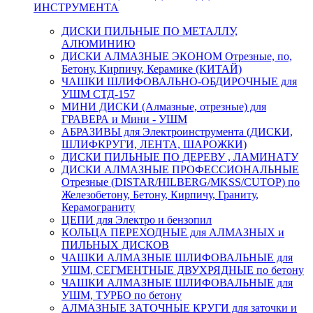
ИНСТРУМЕНТА
ДИСКИ ПИЛЬНЫЕ ПО МЕТАЛЛУ,
АЛЮМИНИЮ
ДИСКИ АЛМАЗНЫЕ ЭКОНОМ Отрезные, по,
Бетону, Кирпичу, Керамике (КИТАЙ)
ЧАШКИ ШЛИФОВАЛЬНО-ОБДИРОЧНЫЕ для
УШМ СТД-157
МИНИ ДИСКИ (Алмазные, отрезные) для
ГРАВЕРА и Мини - УШМ
АБРАЗИВЫ для Электроинструмента (ДИСКИ,
ШЛИФКРУГИ, ЛЕНТА, ШАРОЖКИ)
ДИСКИ ПИЛЬНЫЕ ПО ДЕРЕВУ , ЛАМИНАТУ
ДИСКИ АЛМАЗНЫЕ ПРОФЕССИОНАЛЬНЫЕ
Отрезные (DISTAR/HILBERG/MKSS/CUTOP) по
Железобетону, Бетону, Кирпичу, Граниту,
Керамограниту
ЦЕПИ для Электро и бензопил
КОЛЬЦА ПЕРЕХОДНЫЕ для АЛМАЗНЫХ и
ПИЛЬНЫХ ДИСКОВ
ЧАШКИ АЛМАЗНЫЕ ШЛИФОВАЛЬНЫЕ для
УШМ, СЕГМЕНТНЫЕ ДВУХРЯДНЫЕ по бетону
ЧАШКИ АЛМАЗНЫЕ ШЛИФОВАЛЬНЫЕ для
УШМ, ТУРБО по бетону
АЛМАЗНЫЕ ЗАТОЧНЫЕ КРУГИ для заточки и