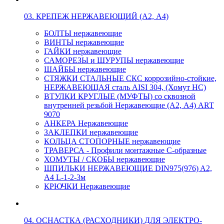
03. КРЕПЕЖ НЕРЖАВЕЮЩИЙ (А2, А4)
БОЛТЫ нержавеющие
ВИНТЫ нержавеющие
ГАЙКИ нержавеющие
САМОРЕЗЫ и ШУРУПЫ нержавеющие
ШАЙБЫ нержавеющие
СТЯЖКИ СТАЛЬНЫЕ СКС коррозийно-стойкие,
НЕРЖАВЕЮЩАЯ сталь AISI 304, (Хомут НС)
ВТУЛКИ КРУГЛЫЕ (МУФТЫ) со сквозной
внутренней резьбой Нержавеющие (А2, А4) ART
9070
АНКЕРА Нержавеющие
ЗАКЛЕПКИ нержавеющие
КОЛЬЦА СТОПОРНЫЕ нержавеющие
ТРАВЕРСА - Профили монтажные С-образные
ХОМУТЫ / СКОБЫ нержавеющие
ШПИЛЬКИ НЕРЖАВЕЮЩИЕ DIN975(976) A2,
А4 L-1-2-3м
КРЮЧКИ Нержавеющие
04. ОСНАСТКА (РАСХОДНИКИ) ДЛЯ ЭЛЕКТРО-