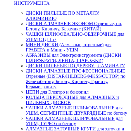
ИНСТРУМЕНТА
ДИСКИ ПИЛЬНЫЕ ПО МЕТАЛЛУ,
АЛЮМИНИЮ
ДИСКИ АЛМАЗНЫЕ ЭКОНОМ Отрезные, по,
Бетону, Кирпичу, Керамике (КИТАЙ)
ЧАШКИ ШЛИФОВАЛЬНО-ОБДИРОЧНЫЕ для
УШМ СТД-157
МИНИ ДИСКИ (Алмазные, отрезные) для
ГРАВЕРА и Мини - УШМ
АБРАЗИВЫ для Электроинструмента (ДИСКИ,
ШЛИФКРУГИ, ЛЕНТА, ШАРОЖКИ)
ДИСКИ ПИЛЬНЫЕ ПО ДЕРЕВУ , ЛАМИНАТУ
ДИСКИ АЛМАЗНЫЕ ПРОФЕССИОНАЛЬНЫЕ
Отрезные (DISTAR/HILBERG/MKSS/CUTOP) по
Железобетону, Бетону, Кирпичу, Граниту,
Керамограниту
ЦЕПИ для Электро и бензопил
КОЛЬЦА ПЕРЕХОДНЫЕ для АЛМАЗНЫХ и
ПИЛЬНЫХ ДИСКОВ
ЧАШКИ АЛМАЗНЫЕ ШЛИФОВАЛЬНЫЕ для
УШМ, СЕГМЕНТНЫЕ ДВУХРЯДНЫЕ по бетону
ЧАШКИ АЛМАЗНЫЕ ШЛИФОВАЛЬНЫЕ для
УШМ, ТУРБО по бетону
АЛМАЗНЫЕ ЗАТОЧНЫЕ КРУГИ для заточки и