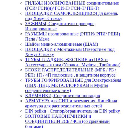
ГИЛЬЗЫ ИЗОЛИРОВАННЫЕ соединительные
(ГСИ/ ГСИ(н)/ ГСИ-П/ ГСИ-Т/ ПК-Т)
ПЛОЩАДКИ САМОКЛЕЯЩИЕСЯ дл кабеля,
под Хомут-Стяжку
ЗАЖИМЫ, Соединители проводов,
Изолированные
РАЗЪЕМЫ изолированные (РППИ/ РПИ/ РШИ)
Папа / Мама
Шайбы медно-алюминиевые (ШАМ)
ПЛОЩАДКИ с Монтажным Отверстием под
Хомут-Стяжку
ТРУБЫ ГЛАДКИЕ, ЖЕСТКИЕ из ПВХ и
Аксессуары к ним (Уголки , Муфты , Тройники)
БЛОКИ РАСПРЕДЕЛИТЕЛЬНЫЕ (МРБ / РБ /
РБП) 1П / 4П полюсные , в защитном корпусе
ТРУБЫ ГОФРИРОВАННЫЕ для Электрокабеля
(ПВХ, ПНД, МЕТАЛЛОРУКАВ и Муфты
соеденительные к ним)
КЛЕМНИКИ, Соединители проводов
АРМАТУРА для СИП и заземления. Линейная
арматура для распределительных сетей
DIN рейки , Стопор/ограничитель на DIN рейку
БОЛТОВЫЕ НАКОНЕЧНИКИ и
СОЕДИНИТЕЛИ 2СБ / 4СБ (со срывными
болтами)