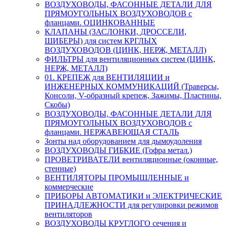
ВОЗДУХОВОДЫ, ФАСОННЫЕ ДЕТАЛИ ДЛЯ
ПРЯМОУГОЛЬНЫХ ВОЗДУХОВОДОВ с
фланцами. ОЦИНКОВАННЫЕ
КЛАПАНЫ (ЗАСЛОНКИ, ДРОССЕЛИ,
ШИБЕРЫ) для систем КРГЛЫХ
ВОЗДУХОВОДОВ (ЦИНК, НЕРЖ, МЕТАЛЛ)
ФИЛЬТРЫ для вентиляционных систем (ЦИНК,
НЕРЖ, МЕТАЛЛ)
01. КРЕПЕЖ для ВЕНТИЛЯЦИИ и
ИНЖЕНЕРНЫХ КОММУНИКАЦИЙ (Траверсы,
Консоли, V-образный крепеж, Зажимы, Пластины,
Скобы)
ВОЗДУХОВОДЫ, ФАСОННЫЕ ДЕТАЛИ ДЛЯ
ПРЯМОУГОЛЬНЫХ ВОЗДУХОВОДОВ с
фланцами. НЕРЖАВЕЮЩАЯ СТАЛЬ
Зонты над оборудованием для дымоудоления
ВОЗДУХОВОДЫ ГИБКИЕ (Гофра метал.)
ПРОВЕТРИВАТЕЛИ вентиляционные (оконные,
стенные)
ВЕНТИЛЯТОРЫ ПРОМЫШЛЕННЫЕ и
коммерческие
ПРИБОРЫ АВТОМАТИКИ и ЭЛЕКТРИЧЕСКИЕ
ПРИНАДЛЕЖНОСТИ для регулировки режимов
вентиляторов
ВОЗДУХОВОДЫ КРУГЛОГО сечения и