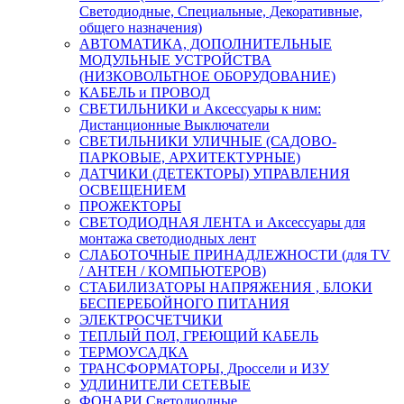
Светодиодные, Специальные, Декоративные,
общего назначения)
АВТОМАТИКА, ДОПОЛНИТЕЛЬНЫЕ
МОДУЛЬНЫЕ УСТРОЙСТВА
(НИЗКОВОЛЬТНОЕ ОБОРУДОВАНИЕ)
КАБЕЛЬ и ПРОВОД
СВЕТИЛЬНИКИ и Аксессуары к ним:
Дистанционные Выключатели
СВЕТИЛЬНИКИ УЛИЧНЫЕ (САДОВО-
ПАРКОВЫЕ, АРХИТЕКТУРНЫЕ)
ДАТЧИКИ (ДЕТЕКТОРЫ) УПРАВЛЕНИЯ
ОСВЕЩЕНИЕМ
ПРОЖЕКТОРЫ
СВЕТОДИОДНАЯ ЛЕНТА и Аксессуары для
монтажа светодиодных лент
СЛАБОТОЧНЫЕ ПРИНАДЛЕЖНОСТИ (для TV
/ АНТЕН / КОМПЬЮТЕРОВ)
СТАБИЛИЗАТОРЫ НАПРЯЖЕНИЯ , БЛОКИ
БЕСПЕРЕБОЙНОГО ПИТАНИЯ
ЭЛЕКТРОСЧЕТЧИКИ
ТЕПЛЫЙ ПОЛ, ГРЕЮЩИЙ КАБЕЛЬ
ТЕРМОУСАДКА
ТРАНСФОРМАТОРЫ, Дроссели и ИЗУ
УДЛИНИТЕЛИ СЕТЕВЫЕ
ФОНАРИ Светодиодные