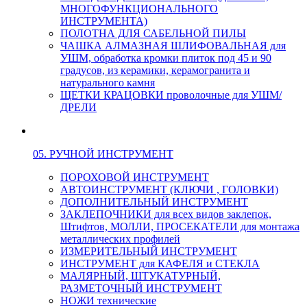
МНОГОФУНКЦИОНАЛЬНОГО
ИНСТРУМЕНТА)
ПОЛОТНА ДЛЯ САБЕЛЬНОЙ ПИЛЫ
ЧАШКА АЛМАЗНАЯ ШЛИФОВАЛЬНАЯ для
УШМ, обработка кромки плиток под 45 и 90
градусов, из керамики, керамогранита и
натурального камня
ЩЕТКИ КРАЦОВКИ проволочные для УШМ/
ДРЕЛИ
05. РУЧНОЙ ИНСТРУМЕНТ
ПОРОХОВОЙ ИНСТРУМЕНТ
АВТОИНСТРУМЕНТ (КЛЮЧИ , ГОЛОВКИ)
ДОПОЛНИТЕЛЬНЫЙ ИНСТРУМЕНТ
ЗАКЛЕПОЧНИКИ для всех видов заклепок,
Штифтов, МОЛЛИ, ПРОСЕКАТЕЛИ для монтажа
металлических профилей
ИЗМЕРИТЕЛЬНЫЙ ИНСТРУМЕНТ
ИНСТРУМЕНТ для КАФЕЛЯ и СТЕКЛА
МАЛЯРНЫЙ, ШТУКАТУРНЫЙ,
РАЗМЕТОЧНЫЙ ИНСТРУМЕНТ
НОЖИ технические