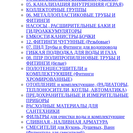
05. КАНАЛИЗАЦИЯ ВНУТРЕННЯЯ (СЕРАЯ)
КОЛЛЕКТОРНЫЕ ГРУППЫ
06. МЕТАЛЛОПЛАСТИКОВЫЕ ТРУБЫ И
ФИТИНГИ
НАСОСЫ , РАСШИРИТЕЛЬНЫЕ БАКИ И
ГИДРОАККУМУЛЯТОРЫ
ЕМКОСТИ,КАНИСТРЫ,БОЧКИ
12. ФИТИНГИ ЧУГУННЫЕ (Резьбовые)
07. ПНД Трубы и Фитинги для водопровода
ГИБКАЯ ПОДВОДКА ДЛЯ ВОДЫ И ГАЗА
08. ППР ПОЛИПРОПИЛЕНОВЫЕ ТРУБЫ И
ФИТИНГИ (белые)
ПОЛОТЕНЦЕСУШИТЕЛИ и
КОМПЛЕКТУЮЩИЕ (Фитинги
ХРОМИРОВАННЫЕ)
ОТОПЛЕНИЕ и комплектующие, (РАДИАТОРЫ,
ТЕПЛОНОСИТЕЛИ, КОТЛЫ, АВТОМАТИКА)
ПРЕДОХРАНИТЕЛЬНЫЕ И ИЗМЕРИТЕЛЬНЫЕ
ПРИБОРЫ
РАСХОДНЫЕ МАТЕРИАЛЫ ДЛЯ
САНТЕХНИКИ
ФИЛЬТРЫ для очистки воды и комплектующие
СЛИВНАЯ - НАЛИВНАЯ АРМАТУРА
СМЕСИТЕЛИ для Кухонь, Душевых, Ванн
(Фурнитура для смесителей)