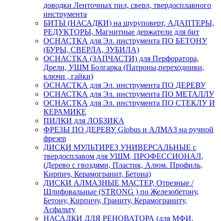
доводки Ленточных пил, сверл, твердосплавного
инструмента
БИТЫ (НАСАДКИ) на шуруповерт, АДАПТЕРЫ,
РЕДУКТОРЫ, Магнитные держатели для бит
ОСНАСТКА для Эл. инструмента ПО БЕТОНУ
(БУРЫ, СВЕРЛА, ЗУБИЛА)
ОСНАСТКА (ЗАПЧАСТИ) для Перфоратора,
Дрели, УШМ Болгарка (Патроны,переходники,
ключи , гайки)
ОСНАСТКА для Эл. инструмента ПО ДЕРЕВУ
ОСНАСТКА для Эл. инструмента ПО МЕТАЛЛУ
ОСНАСТКА для Эл. инструмента ПО СТЕКЛУ И
КЕРАМИКЕ
ПИЛКИ для ЛОБЗИКА
ФРЕЗЫ ПО ДЕРЕВУ Globus и АЛМАЗ на ручной
фрезер
ДИСКИ МУЛЬТИРЕЗ УНИВЕРСАЛЬНЫЕ с
твердосплавом для УШМ, ПРОФЕССИОНАЛ,
(Дерево с гвоздями, Пластик, Алюм. Профиль,
Кирпич, Керамогранит, Бетона)
ДИСКИ АЛМАЗНЫЕ МАСТЕР, Отрезные /
Шлифовальные (STRONG ) по Железобетону,
Бетону, Кирпичу, Граниту, Керамограниту,
Асфальту
НАСАДКИ ДЛЯ РЕНОВАТОРА (для МФИ,