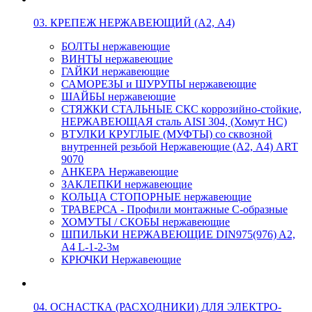
03. КРЕПЕЖ НЕРЖАВЕЮЩИЙ (А2, А4)
БОЛТЫ нержавеющие
ВИНТЫ нержавеющие
ГАЙКИ нержавеющие
САМОРЕЗЫ и ШУРУПЫ нержавеющие
ШАЙБЫ нержавеющие
СТЯЖКИ СТАЛЬНЫЕ СКС коррозийно-стойкие,
НЕРЖАВЕЮЩАЯ сталь AISI 304, (Хомут НС)
ВТУЛКИ КРУГЛЫЕ (МУФТЫ) со сквозной
внутренней резьбой Нержавеющие (А2, А4) ART
9070
АНКЕРА Нержавеющие
ЗАКЛЕПКИ нержавеющие
КОЛЬЦА СТОПОРНЫЕ нержавеющие
ТРАВЕРСА - Профили монтажные С-образные
ХОМУТЫ / СКОБЫ нержавеющие
ШПИЛЬКИ НЕРЖАВЕЮЩИЕ DIN975(976) A2,
А4 L-1-2-3м
КРЮЧКИ Нержавеющие
04. ОСНАСТКА (РАСХОДНИКИ) ДЛЯ ЭЛЕКТРО-