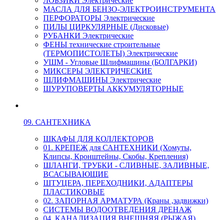
ЛОБЗИКИ Электрические
МАСЛА ДЛЯ БЕНЗО-ЭЛЕКТРОИНСТРУМЕНТА
ПЕРФОРАТОРЫ Электрические
ПИЛЫ ЦИРКУЛЯРНЫЕ (Дисковые)
РУБАНКИ Электрические
ФЕНЫ технические строительные
(ТЕРМОПИСТОЛЕТЫ) Электрические
УШМ - Угловые Шлифмашины (БОЛГАРКИ)
МИКСЕРЫ ЭЛЕКТРИЧЕСКИЕ
ШЛИФМАШИНЫ Электрические
ШУРУПОВЕРТЫ АККУМУЛЯТОРНЫЕ
09. САНТЕХНИКА
ШКАФЫ ДЛЯ КОЛЛЕКТОРОВ
01. КРЕПЕЖ для САНТЕХНИКИ (Хомуты,
Клипсы, Кронштейны, Скобы, Крепления)
ШЛАНГИ, ТРУБКИ - СЛИВНЫЕ, ЗАЛИВНЫЕ,
ВСАСЫВАЮЩИЕ
ШТУЦЕРА, ПЕРЕХОДНИКИ, АДАПТЕРЫ
ПЛАСТИКОВЫЕ
02. ЗАПОРНАЯ АРМАТУРА (Краны ,задвижки)
СИСТЕМЫ ВОДООТВЕДЕНИЯ ДРЕНАЖ
04. КАНАЛИЗАЦИЯ ВНЕШНЯЯ (РЫЖАЯ)