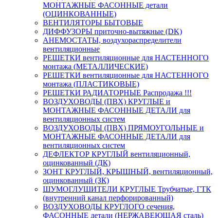
МОНТАЖНЫЕ ФАСОННЫЕ детали
(ОЦИНКОВАННЫЕ)
ВЕНТИЛЯТОРЫ БЫТОВЫЕ
ДИФФУЗОРЫ приточно-вытяжные (DK)
АНЕМОСТАТЫ, воздухораспределители
вентиляционные
РЕШЕТКИ вентиляционные для НАСТЕННОГО
монтажа (МЕТАЛЛИЧЕСКИЕ)
РЕШЕТКИ вентиляционные для НАСТЕННОГО
монтажа (ПЛАСТИКОВЫЕ)
РЕШЕТКИ РАДИАТОРНЫЕ Распродажа !!!
ВОЗДУХОВОДЫ (ПВХ) КРУГЛЫЕ и
МОНТАЖНЫЕ ФАСОННЫЕ ДЕТАЛИ для
вентиляционных систем
ВОЗДУХОВОДЫ (ПВХ) ПРЯМОУГОЛЬНЫЕ и
МОНТАЖНЫЕ ФАСОННЫЕ ДЕТАЛИ для
вентиляционных систем
ДЕФЛЕКТОР КРУГЛЫЙ вентиляционный,
оцинкованный (ДК)
ЗОНТ КРУГЛЫЙ, КРЫШНЫЙ, вентиляционный,
оцинкованный (ЗК)
ШУМОГЛУШИТЕЛИ КРУГЛЫЕ Трубчатые, ГТК
(внутренний канал перфорированный)
ВОЗДУХОВОДЫ КРУГЛОГО сечения,
ФАСОННЫЕ детали (НЕРЖАВЕЮЩАЯ сталь)