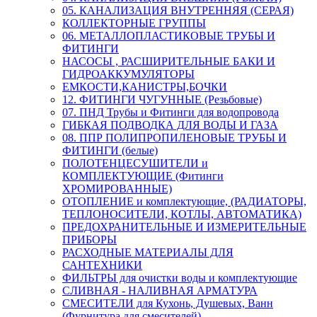
05. КАНАЛИЗАЦИЯ ВНУТРЕННЯЯ (СЕРАЯ)
КОЛЛЕКТОРНЫЕ ГРУППЫ
06. МЕТАЛЛОПЛАСТИКОВЫЕ ТРУБЫ И
ФИТИНГИ
НАСОСЫ , РАСШИРИТЕЛЬНЫЕ БАКИ И
ГИДРОАККУМУЛЯТОРЫ
ЕМКОСТИ,КАНИСТРЫ,БОЧКИ
12. ФИТИНГИ ЧУГУННЫЕ (Резьбовые)
07. ПНД Трубы и Фитинги для водопровода
ГИБКАЯ ПОДВОДКА ДЛЯ ВОДЫ И ГАЗА
08. ППР ПОЛИПРОПИЛЕНОВЫЕ ТРУБЫ И
ФИТИНГИ (белые)
ПОЛОТЕНЦЕСУШИТЕЛИ и
КОМПЛЕКТУЮЩИЕ (Фитинги
ХРОМИРОВАННЫЕ)
ОТОПЛЕНИЕ и комплектующие, (РАДИАТОРЫ,
ТЕПЛОНОСИТЕЛИ, КОТЛЫ, АВТОМАТИКА)
ПРЕДОХРАНИТЕЛЬНЫЕ И ИЗМЕРИТЕЛЬНЫЕ
ПРИБОРЫ
РАСХОДНЫЕ МАТЕРИАЛЫ ДЛЯ
САНТЕХНИКИ
ФИЛЬТРЫ для очистки воды и комплектующие
СЛИВНАЯ - НАЛИВНАЯ АРМАТУРА
СМЕСИТЕЛИ для Кухонь, Душевых, Ванн
(Фурнитура для смесителей)