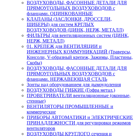
ВОЗДУХОВОДЫ, ФАСОННЫЕ ДЕТАЛИ ДЛЯ
ПРЯМОУГОЛЬНЫХ ВОЗДУХОВОДОВ с
фланцами. ОЦИНКОВАННЫЕ
КЛАПАНЫ (ЗАСЛОНКИ, ДРОССЕЛИ,
ШИБЕРЫ) для систем КРГЛЫХ
ВОЗДУХОВОДОВ (ЦИНК, НЕРЖ, МЕТАЛЛ)
ФИЛЬТРЫ для вентиляционных систем (ЦИНК,
НЕРЖ, МЕТАЛЛ)
01. КРЕПЕЖ для ВЕНТИЛЯЦИИ и
ИНЖЕНЕРНЫХ КОММУНИКАЦИЙ (Траверсы,
Консоли, V-образный крепеж, Зажимы, Пластины,
Скобы)
ВОЗДУХОВОДЫ, ФАСОННЫЕ ДЕТАЛИ ДЛЯ
ПРЯМОУГОЛЬНЫХ ВОЗДУХОВОДОВ с
фланцами. НЕРЖАВЕЮЩАЯ СТАЛЬ
Зонты над оборудованием для дымоудоления
ВОЗДУХОВОДЫ ГИБКИЕ (Гофра метал.)
ПРОВЕТРИВАТЕЛИ вентиляционные (оконные,
стенные)
ВЕНТИЛЯТОРЫ ПРОМЫШЛЕННЫЕ и
коммерческие
ПРИБОРЫ АВТОМАТИКИ и ЭЛЕКТРИЧЕСКИЕ
ПРИНАДЛЕЖНОСТИ для регулировки режимов
вентиляторов
ВОЗДУХОВОДЫ КРУГЛОГО сечения и