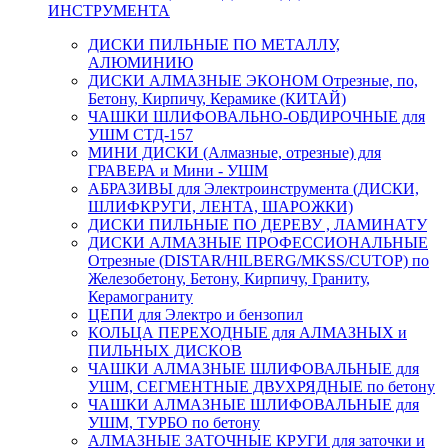
ИНСТРУМЕНТА
ДИСКИ ПИЛЬНЫЕ ПО МЕТАЛЛУ,
АЛЮМИНИЮ
ДИСКИ АЛМАЗНЫЕ ЭКОНОМ Отрезные, по,
Бетону, Кирпичу, Керамике (КИТАЙ)
ЧАШКИ ШЛИФОВАЛЬНО-ОБДИРОЧНЫЕ для
УШМ СТД-157
МИНИ ДИСКИ (Алмазные, отрезные) для
ГРАВЕРА и Мини - УШМ
АБРАЗИВЫ для Электроинструмента (ДИСКИ,
ШЛИФКРУГИ, ЛЕНТА, ШАРОЖКИ)
ДИСКИ ПИЛЬНЫЕ ПО ДЕРЕВУ , ЛАМИНАТУ
ДИСКИ АЛМАЗНЫЕ ПРОФЕССИОНАЛЬНЫЕ
Отрезные (DISTAR/HILBERG/MKSS/CUTOP) по
Железобетону, Бетону, Кирпичу, Граниту,
Керамограниту
ЦЕПИ для Электро и бензопил
КОЛЬЦА ПЕРЕХОДНЫЕ для АЛМАЗНЫХ и
ПИЛЬНЫХ ДИСКОВ
ЧАШКИ АЛМАЗНЫЕ ШЛИФОВАЛЬНЫЕ для
УШМ, СЕГМЕНТНЫЕ ДВУХРЯДНЫЕ по бетону
ЧАШКИ АЛМАЗНЫЕ ШЛИФОВАЛЬНЫЕ для
УШМ, ТУРБО по бетону
АЛМАЗНЫЕ ЗАТОЧНЫЕ КРУГИ для заточки и