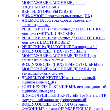
МОНТАЖНЫЕ ФАСОННЫЕ детали
(ОЦИНКОВАННЫЕ)
ВЕНТИЛЯТОРЫ БЫТОВЫЕ
ДИФФУЗОРЫ приточно-вытяжные (DK)
АНЕМОСТАТЫ, воздухораспределители
вентиляционные
РЕШЕТКИ вентиляционные для НАСТЕННОГО
монтажа (МЕТАЛЛИЧЕСКИЕ)
РЕШЕТКИ вентиляционные для НАСТЕННОГО
монтажа (ПЛАСТИКОВЫЕ)
РЕШЕТКИ РАДИАТОРНЫЕ Распродажа !!!
ВОЗДУХОВОДЫ (ПВХ) КРУГЛЫЕ и
МОНТАЖНЫЕ ФАСОННЫЕ ДЕТАЛИ для
вентиляционных систем
ВОЗДУХОВОДЫ (ПВХ) ПРЯМОУГОЛЬНЫЕ и
МОНТАЖНЫЕ ФАСОННЫЕ ДЕТАЛИ для
вентиляционных систем
ДЕФЛЕКТОР КРУГЛЫЙ вентиляционный,
оцинкованный (ДК)
ЗОНТ КРУГЛЫЙ, КРЫШНЫЙ, вентиляционный,
оцинкованный (ЗК)
ШУМОГЛУШИТЕЛИ КРУГЛЫЕ Трубчатые, ГТК
(внутренний канал перфорированный)
ВОЗДУХОВОДЫ КРУГЛОГО сечения,
ФАСОННЫЕ детали (НЕРЖАВЕЮЩАЯ сталь)