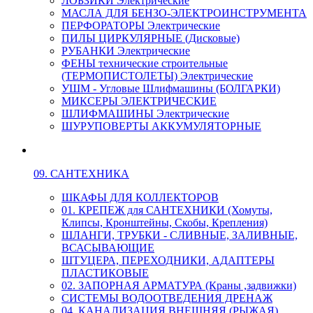
ЛОБЗИКИ Электрические
МАСЛА ДЛЯ БЕНЗО-ЭЛЕКТРОИНСТРУМЕНТА
ПЕРФОРАТОРЫ Электрические
ПИЛЫ ЦИРКУЛЯРНЫЕ (Дисковые)
РУБАНКИ Электрические
ФЕНЫ технические строительные
(ТЕРМОПИСТОЛЕТЫ) Электрические
УШМ - Угловые Шлифмашины (БОЛГАРКИ)
МИКСЕРЫ ЭЛЕКТРИЧЕСКИЕ
ШЛИФМАШИНЫ Электрические
ШУРУПОВЕРТЫ АККУМУЛЯТОРНЫЕ
09. САНТЕХНИКА
ШКАФЫ ДЛЯ КОЛЛЕКТОРОВ
01. КРЕПЕЖ для САНТЕХНИКИ (Хомуты,
Клипсы, Кронштейны, Скобы, Крепления)
ШЛАНГИ, ТРУБКИ - СЛИВНЫЕ, ЗАЛИВНЫЕ,
ВСАСЫВАЮЩИЕ
ШТУЦЕРА, ПЕРЕХОДНИКИ, АДАПТЕРЫ
ПЛАСТИКОВЫЕ
02. ЗАПОРНАЯ АРМАТУРА (Краны ,задвижки)
СИСТЕМЫ ВОДООТВЕДЕНИЯ ДРЕНАЖ
04. КАНАЛИЗАЦИЯ ВНЕШНЯЯ (РЫЖАЯ)