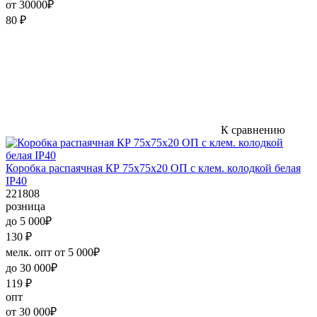
от 30000₽
80
₽
К сравнению
Коробка распаячная КР 75х75х20 ОП с клем. колодкой белая
IP40
221808
розница
до 5 000₽
130
₽
мелк. опт от 5 000₽
до 30 000₽
119
₽
опт
от 30 000₽