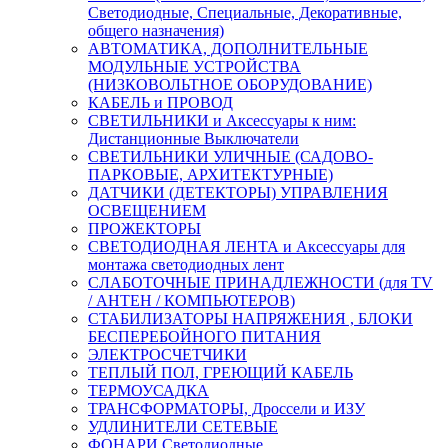
Светодиодные, Специальные, Декоративные,
общего назначения)
АВТОМАТИКА, ДОПОЛНИТЕЛЬНЫЕ
МОДУЛЬНЫЕ УСТРОЙСТВА
(НИЗКОВОЛЬТНОЕ ОБОРУДОВАНИЕ)
КАБЕЛЬ и ПРОВОД
СВЕТИЛЬНИКИ и Аксессуары к ним:
Дистанционные Выключатели
СВЕТИЛЬНИКИ УЛИЧНЫЕ (САДОВО-
ПАРКОВЫЕ, АРХИТЕКТУРНЫЕ)
ДАТЧИКИ (ДЕТЕКТОРЫ) УПРАВЛЕНИЯ
ОСВЕЩЕНИЕМ
ПРОЖЕКТОРЫ
СВЕТОДИОДНАЯ ЛЕНТА и Аксессуары для
монтажа светодиодных лент
СЛАБОТОЧНЫЕ ПРИНАДЛЕЖНОСТИ (для TV
/ АНТЕН / КОМПЬЮТЕРОВ)
СТАБИЛИЗАТОРЫ НАПРЯЖЕНИЯ , БЛОКИ
БЕСПЕРЕБОЙНОГО ПИТАНИЯ
ЭЛЕКТРОСЧЕТЧИКИ
ТЕПЛЫЙ ПОЛ, ГРЕЮЩИЙ КАБЕЛЬ
ТЕРМОУСАДКА
ТРАНСФОРМАТОРЫ, Дроссели и ИЗУ
УДЛИНИТЕЛИ СЕТЕВЫЕ
ФОНАРИ Светодиодные