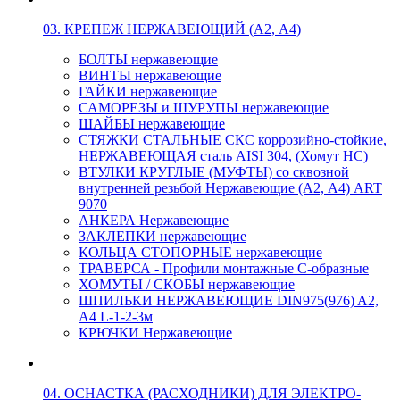
03. КРЕПЕЖ НЕРЖАВЕЮЩИЙ (А2, А4)
БОЛТЫ нержавеющие
ВИНТЫ нержавеющие
ГАЙКИ нержавеющие
САМОРЕЗЫ и ШУРУПЫ нержавеющие
ШАЙБЫ нержавеющие
СТЯЖКИ СТАЛЬНЫЕ СКС коррозийно-стойкие,
НЕРЖАВЕЮЩАЯ сталь AISI 304, (Хомут НС)
ВТУЛКИ КРУГЛЫЕ (МУФТЫ) со сквозной
внутренней резьбой Нержавеющие (А2, А4) ART
9070
АНКЕРА Нержавеющие
ЗАКЛЕПКИ нержавеющие
КОЛЬЦА СТОПОРНЫЕ нержавеющие
ТРАВЕРСА - Профили монтажные С-образные
ХОМУТЫ / СКОБЫ нержавеющие
ШПИЛЬКИ НЕРЖАВЕЮЩИЕ DIN975(976) A2,
А4 L-1-2-3м
КРЮЧКИ Нержавеющие
04. ОСНАСТКА (РАСХОДНИКИ) ДЛЯ ЭЛЕКТРО-