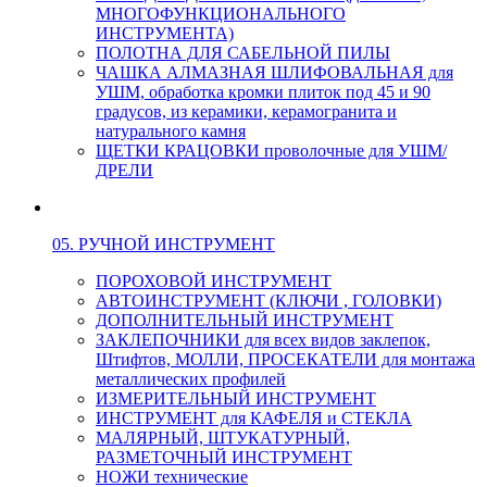
МНОГОФУНКЦИОНАЛЬНОГО
ИНСТРУМЕНТА)
ПОЛОТНА ДЛЯ САБЕЛЬНОЙ ПИЛЫ
ЧАШКА АЛМАЗНАЯ ШЛИФОВАЛЬНАЯ для
УШМ, обработка кромки плиток под 45 и 90
градусов, из керамики, керамогранита и
натурального камня
ЩЕТКИ КРАЦОВКИ проволочные для УШМ/
ДРЕЛИ
05. РУЧНОЙ ИНСТРУМЕНТ
ПОРОХОВОЙ ИНСТРУМЕНТ
АВТОИНСТРУМЕНТ (КЛЮЧИ , ГОЛОВКИ)
ДОПОЛНИТЕЛЬНЫЙ ИНСТРУМЕНТ
ЗАКЛЕПОЧНИКИ для всех видов заклепок,
Штифтов, МОЛЛИ, ПРОСЕКАТЕЛИ для монтажа
металлических профилей
ИЗМЕРИТЕЛЬНЫЙ ИНСТРУМЕНТ
ИНСТРУМЕНТ для КАФЕЛЯ и СТЕКЛА
МАЛЯРНЫЙ, ШТУКАТУРНЫЙ,
РАЗМЕТОЧНЫЙ ИНСТРУМЕНТ
НОЖИ технические