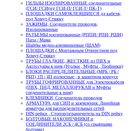
ГИЛЬЗЫ ИЗОЛИРОВАННЫЕ соединительные
(ГСИ/ ГСИ(н)/ ГСИ-П/ ГСИ-Т/ ПК-Т)
ПЛОЩАДКИ САМОКЛЕЯЩИЕСЯ дл кабеля,
под Хомут-Стяжку
ЗАЖИМЫ, Соединители проводов,
Изолированные
РАЗЪЕМЫ изолированные (РППИ/ РПИ/ РШИ)
Папа / Мама
Шайбы медно-алюминиевые (ШАМ)
ПЛОЩАДКИ с Монтажным Отверстием под
Хомут-Стяжку
ТРУБЫ ГЛАДКИЕ, ЖЕСТКИЕ из ПВХ и
Аксессуары к ним (Уголки , Муфты , Тройники)
БЛОКИ РАСПРЕДЕЛИТЕЛЬНЫЕ (МРБ / РБ /
РБП) 1П / 4П полюсные , в защитном корпусе
ТРУБЫ ГОФРИРОВАННЫЕ для Электрокабеля
(ПВХ, ПНД, МЕТАЛЛОРУКАВ и Муфты
соеденительные к ним)
КЛЕМНИКИ, Соединители проводов
АРМАТУРА для СИП и заземления. Линейная
арматура для распределительных сетей
DIN рейки , Стопор/ограничитель на DIN рейку
БОЛТОВЫЕ НАКОНЕЧНИКИ и
СОЕДИНИТЕЛИ 2СБ / 4СБ (со срывными
болтами)