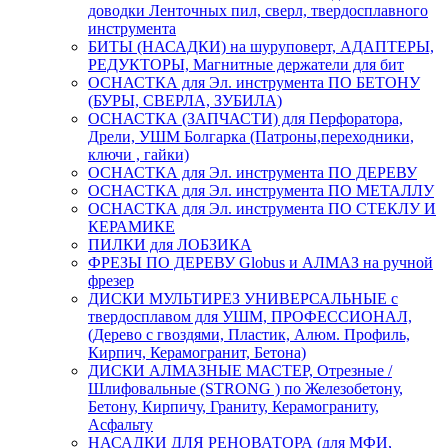
доводки Ленточных пил, сверл, твердосплавного
инструмента
БИТЫ (НАСАДКИ) на шуруповерт, АДАПТЕРЫ,
РЕДУКТОРЫ, Магнитные держатели для бит
ОСНАСТКА для Эл. инструмента ПО БЕТОНУ
(БУРЫ, СВЕРЛА, ЗУБИЛА)
ОСНАСТКА (ЗАПЧАСТИ) для Перфоратора,
Дрели, УШМ Болгарка (Патроны,переходники,
ключи , гайки)
ОСНАСТКА для Эл. инструмента ПО ДЕРЕВУ
ОСНАСТКА для Эл. инструмента ПО МЕТАЛЛУ
ОСНАСТКА для Эл. инструмента ПО СТЕКЛУ И
КЕРАМИКЕ
ПИЛКИ для ЛОБЗИКА
ФРЕЗЫ ПО ДЕРЕВУ Globus и АЛМАЗ на ручной
фрезер
ДИСКИ МУЛЬТИРЕЗ УНИВЕРСАЛЬНЫЕ с
твердосплавом для УШМ, ПРОФЕССИОНАЛ,
(Дерево с гвоздями, Пластик, Алюм. Профиль,
Кирпич, Керамогранит, Бетона)
ДИСКИ АЛМАЗНЫЕ МАСТЕР, Отрезные /
Шлифовальные (STRONG ) по Железобетону,
Бетону, Кирпичу, Граниту, Керамограниту,
Асфальту
НАСАДКИ ДЛЯ РЕНОВАТОРА (для МФИ,