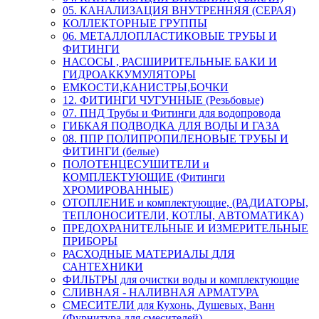
05. КАНАЛИЗАЦИЯ ВНУТРЕННЯЯ (СЕРАЯ)
КОЛЛЕКТОРНЫЕ ГРУППЫ
06. МЕТАЛЛОПЛАСТИКОВЫЕ ТРУБЫ И
ФИТИНГИ
НАСОСЫ , РАСШИРИТЕЛЬНЫЕ БАКИ И
ГИДРОАККУМУЛЯТОРЫ
ЕМКОСТИ,КАНИСТРЫ,БОЧКИ
12. ФИТИНГИ ЧУГУННЫЕ (Резьбовые)
07. ПНД Трубы и Фитинги для водопровода
ГИБКАЯ ПОДВОДКА ДЛЯ ВОДЫ И ГАЗА
08. ППР ПОЛИПРОПИЛЕНОВЫЕ ТРУБЫ И
ФИТИНГИ (белые)
ПОЛОТЕНЦЕСУШИТЕЛИ и
КОМПЛЕКТУЮЩИЕ (Фитинги
ХРОМИРОВАННЫЕ)
ОТОПЛЕНИЕ и комплектующие, (РАДИАТОРЫ,
ТЕПЛОНОСИТЕЛИ, КОТЛЫ, АВТОМАТИКА)
ПРЕДОХРАНИТЕЛЬНЫЕ И ИЗМЕРИТЕЛЬНЫЕ
ПРИБОРЫ
РАСХОДНЫЕ МАТЕРИАЛЫ ДЛЯ
САНТЕХНИКИ
ФИЛЬТРЫ для очистки воды и комплектующие
СЛИВНАЯ - НАЛИВНАЯ АРМАТУРА
СМЕСИТЕЛИ для Кухонь, Душевых, Ванн
(Фурнитура для смесителей)