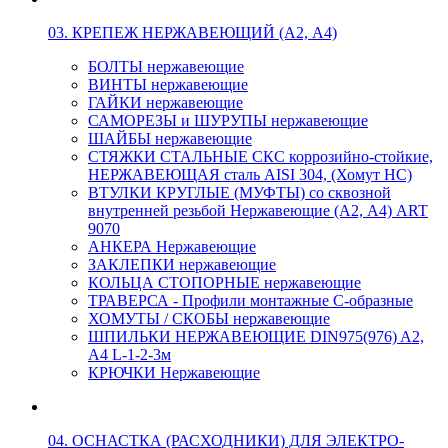
03. КРЕПЕЖ НЕРЖАВЕЮЩИЙ (А2, А4)
БОЛТЫ нержавеющие
ВИНТЫ нержавеющие
ГАЙКИ нержавеющие
САМОРЕЗЫ и ШУРУПЫ нержавеющие
ШАЙБЫ нержавеющие
СТЯЖКИ СТАЛЬНЫЕ СКС коррозийно-стойкие,
НЕРЖАВЕЮЩАЯ сталь AISI 304, (Хомут НС)
ВТУЛКИ КРУГЛЫЕ (МУФТЫ) со сквозной
внутренней резьбой Нержавеющие (А2, А4) ART
9070
АНКЕРА Нержавеющие
ЗАКЛЕПКИ нержавеющие
КОЛЬЦА СТОПОРНЫЕ нержавеющие
ТРАВЕРСА - Профили монтажные С-образные
ХОМУТЫ / СКОБЫ нержавеющие
ШПИЛЬКИ НЕРЖАВЕЮЩИЕ DIN975(976) A2,
А4 L-1-2-3м
КРЮЧКИ Нержавеющие
04. ОСНАСТКА (РАСХОДНИКИ) ДЛЯ ЭЛЕКТРО-