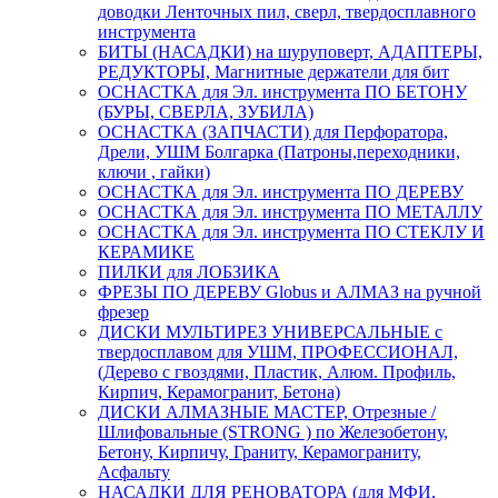
доводки Ленточных пил, сверл, твердосплавного
инструмента
БИТЫ (НАСАДКИ) на шуруповерт, АДАПТЕРЫ,
РЕДУКТОРЫ, Магнитные держатели для бит
ОСНАСТКА для Эл. инструмента ПО БЕТОНУ
(БУРЫ, СВЕРЛА, ЗУБИЛА)
ОСНАСТКА (ЗАПЧАСТИ) для Перфоратора,
Дрели, УШМ Болгарка (Патроны,переходники,
ключи , гайки)
ОСНАСТКА для Эл. инструмента ПО ДЕРЕВУ
ОСНАСТКА для Эл. инструмента ПО МЕТАЛЛУ
ОСНАСТКА для Эл. инструмента ПО СТЕКЛУ И
КЕРАМИКЕ
ПИЛКИ для ЛОБЗИКА
ФРЕЗЫ ПО ДЕРЕВУ Globus и АЛМАЗ на ручной
фрезер
ДИСКИ МУЛЬТИРЕЗ УНИВЕРСАЛЬНЫЕ с
твердосплавом для УШМ, ПРОФЕССИОНАЛ,
(Дерево с гвоздями, Пластик, Алюм. Профиль,
Кирпич, Керамогранит, Бетона)
ДИСКИ АЛМАЗНЫЕ МАСТЕР, Отрезные /
Шлифовальные (STRONG ) по Железобетону,
Бетону, Кирпичу, Граниту, Керамограниту,
Асфальту
НАСАДКИ ДЛЯ РЕНОВАТОРА (для МФИ,