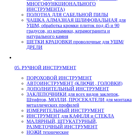
МНОГОФУНКЦИОНАЛЬНОГО
ИНСТРУМЕНТА)
ПОЛОТНА ДЛЯ САБЕЛЬНОЙ ПИЛЫ
ЧАШКА АЛМАЗНАЯ ШЛИФОВАЛЬНАЯ для
УШМ, обработка кромки плиток под 45 и 90
градусов, из керамики, керамогранита и
натурального камня
ЩЕТКИ КРАЦОВКИ проволочные для УШМ/
ДРЕЛИ
05. РУЧНОЙ ИНСТРУМЕНТ
ПОРОХОВОЙ ИНСТРУМЕНТ
АВТОИНСТРУМЕНТ (КЛЮЧИ , ГОЛОВКИ)
ДОПОЛНИТЕЛЬНЫЙ ИНСТРУМЕНТ
ЗАКЛЕПОЧНИКИ для всех видов заклепок,
Штифтов, МОЛЛИ, ПРОСЕКАТЕЛИ для монтажа
металлических профилей
ИЗМЕРИТЕЛЬНЫЙ ИНСТРУМЕНТ
ИНСТРУМЕНТ для КАФЕЛЯ и СТЕКЛА
МАЛЯРНЫЙ, ШТУКАТУРНЫЙ,
РАЗМЕТОЧНЫЙ ИНСТРУМЕНТ
НОЖИ технические