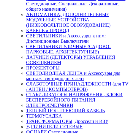
Светодиодные, Специальные, Декоративные,
общего назначения)
АВТОМАТИКА, ДОПОЛНИТЕЛЬНЫЕ
МОДУЛЬНЫЕ УСТРОЙСТВА
(НИЗКОВОЛЬТНОЕ ОБОРУДОВАНИЕ)
КАБЕЛЬ и ПРОВОД
СВЕТИЛЬНИКИ и Аксессуары к ним:
Дистанционные Выключатели
СВЕТИЛЬНИКИ УЛИЧНЫЕ (САДОВО-
ПАРКОВЫЕ, АРХИТЕКТУРНЫЕ)
ДАТЧИКИ (ДЕТЕКТОРЫ) УПРАВЛЕНИЯ
ОСВЕЩЕНИЕМ
ПРОЖЕКТОРЫ
СВЕТОДИОДНАЯ ЛЕНТА и Аксессуары для
монтажа светодиодных лент
СЛАБОТОЧНЫЕ ПРИНАДЛЕЖНОСТИ (для TV
/ АНТЕН / КОМПЬЮТЕРОВ)
СТАБИЛИЗАТОРЫ НАПРЯЖЕНИЯ , БЛОКИ
БЕСПЕРЕБОЙНОГО ПИТАНИЯ
ЭЛЕКТРОСЧЕТЧИКИ
ТЕПЛЫЙ ПОЛ, ГРЕЮЩИЙ КАБЕЛЬ
ТЕРМОУСАДКА
ТРАНСФОРМАТОРЫ, Дроссели и ИЗУ
УДЛИНИТЕЛИ СЕТЕВЫЕ
ФОНАРИ Светодиодные