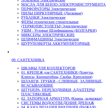
ЛОБЗИКИ Электрические
МАСЛА ДЛЯ БЕНЗО-ЭЛЕКТРОИНСТРУМЕНТА
ПЕРФОРАТОРЫ Электрические
ПИЛЫ ЦИРКУЛЯРНЫЕ (Дисковые)
РУБАНКИ Электрические
ФЕНЫ технические строительные
(ТЕРМОПИСТОЛЕТЫ) Электрические
УШМ - Угловые Шлифмашины (БОЛГАРКИ)
МИКСЕРЫ ЭЛЕКТРИЧЕСКИЕ
ШЛИФМАШИНЫ Электрические
ШУРУПОВЕРТЫ АККУМУЛЯТОРНЫЕ
09. САНТЕХНИКА
ШКАФЫ ДЛЯ КОЛЛЕКТОРОВ
01. КРЕПЕЖ для САНТЕХНИКИ (Хомуты,
Клипсы, Кронштейны, Скобы, Крепления)
ШЛАНГИ, ТРУБКИ - СЛИВНЫЕ, ЗАЛИВНЫЕ,
ВСАСЫВАЮЩИЕ
ШТУЦЕРА, ПЕРЕХОДНИКИ, АДАПТЕРЫ
ПЛАСТИКОВЫЕ
02. ЗАПОРНАЯ АРМАТУРА (Краны ,задвижки)
СИСТЕМЫ ВОДООТВЕДЕНИЯ ДРЕНАЖ
04. КАНАЛИЗАЦИЯ ВНЕШНЯЯ (РЫЖАЯ)