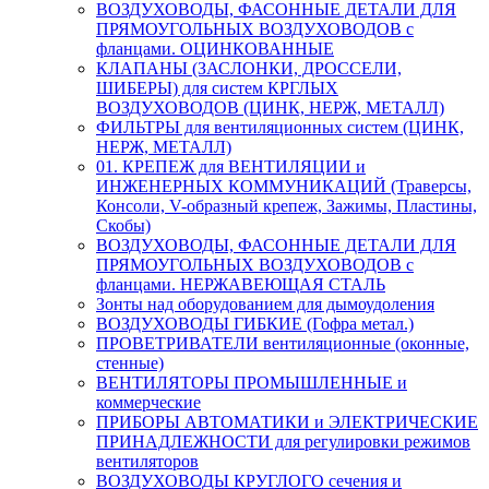
ВОЗДУХОВОДЫ, ФАСОННЫЕ ДЕТАЛИ ДЛЯ
ПРЯМОУГОЛЬНЫХ ВОЗДУХОВОДОВ с
фланцами. ОЦИНКОВАННЫЕ
КЛАПАНЫ (ЗАСЛОНКИ, ДРОССЕЛИ,
ШИБЕРЫ) для систем КРГЛЫХ
ВОЗДУХОВОДОВ (ЦИНК, НЕРЖ, МЕТАЛЛ)
ФИЛЬТРЫ для вентиляционных систем (ЦИНК,
НЕРЖ, МЕТАЛЛ)
01. КРЕПЕЖ для ВЕНТИЛЯЦИИ и
ИНЖЕНЕРНЫХ КОММУНИКАЦИЙ (Траверсы,
Консоли, V-образный крепеж, Зажимы, Пластины,
Скобы)
ВОЗДУХОВОДЫ, ФАСОННЫЕ ДЕТАЛИ ДЛЯ
ПРЯМОУГОЛЬНЫХ ВОЗДУХОВОДОВ с
фланцами. НЕРЖАВЕЮЩАЯ СТАЛЬ
Зонты над оборудованием для дымоудоления
ВОЗДУХОВОДЫ ГИБКИЕ (Гофра метал.)
ПРОВЕТРИВАТЕЛИ вентиляционные (оконные,
стенные)
ВЕНТИЛЯТОРЫ ПРОМЫШЛЕННЫЕ и
коммерческие
ПРИБОРЫ АВТОМАТИКИ и ЭЛЕКТРИЧЕСКИЕ
ПРИНАДЛЕЖНОСТИ для регулировки режимов
вентиляторов
ВОЗДУХОВОДЫ КРУГЛОГО сечения и