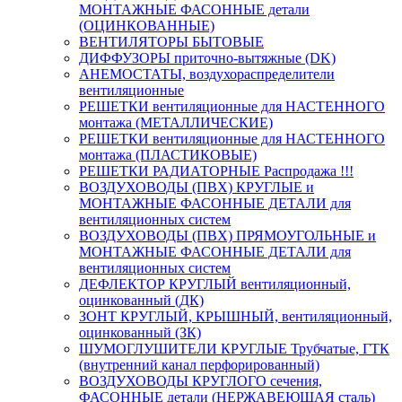
МОНТАЖНЫЕ ФАСОННЫЕ детали
(ОЦИНКОВАННЫЕ)
ВЕНТИЛЯТОРЫ БЫТОВЫЕ
ДИФФУЗОРЫ приточно-вытяжные (DK)
АНЕМОСТАТЫ, воздухораспределители
вентиляционные
РЕШЕТКИ вентиляционные для НАСТЕННОГО
монтажа (МЕТАЛЛИЧЕСКИЕ)
РЕШЕТКИ вентиляционные для НАСТЕННОГО
монтажа (ПЛАСТИКОВЫЕ)
РЕШЕТКИ РАДИАТОРНЫЕ Распродажа !!!
ВОЗДУХОВОДЫ (ПВХ) КРУГЛЫЕ и
МОНТАЖНЫЕ ФАСОННЫЕ ДЕТАЛИ для
вентиляционных систем
ВОЗДУХОВОДЫ (ПВХ) ПРЯМОУГОЛЬНЫЕ и
МОНТАЖНЫЕ ФАСОННЫЕ ДЕТАЛИ для
вентиляционных систем
ДЕФЛЕКТОР КРУГЛЫЙ вентиляционный,
оцинкованный (ДК)
ЗОНТ КРУГЛЫЙ, КРЫШНЫЙ, вентиляционный,
оцинкованный (ЗК)
ШУМОГЛУШИТЕЛИ КРУГЛЫЕ Трубчатые, ГТК
(внутренний канал перфорированный)
ВОЗДУХОВОДЫ КРУГЛОГО сечения,
ФАСОННЫЕ детали (НЕРЖАВЕЮЩАЯ сталь)