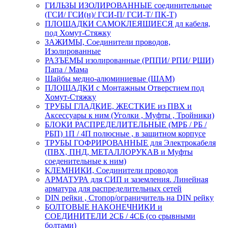
ГИЛЬЗЫ ИЗОЛИРОВАННЫЕ соединительные
(ГСИ/ ГСИ(н)/ ГСИ-П/ ГСИ-Т/ ПК-Т)
ПЛОЩАДКИ САМОКЛЕЯЩИЕСЯ дл кабеля,
под Хомут-Стяжку
ЗАЖИМЫ, Соединители проводов,
Изолированные
РАЗЪЕМЫ изолированные (РППИ/ РПИ/ РШИ)
Папа / Мама
Шайбы медно-алюминиевые (ШАМ)
ПЛОЩАДКИ с Монтажным Отверстием под
Хомут-Стяжку
ТРУБЫ ГЛАДКИЕ, ЖЕСТКИЕ из ПВХ и
Аксессуары к ним (Уголки , Муфты , Тройники)
БЛОКИ РАСПРЕДЕЛИТЕЛЬНЫЕ (МРБ / РБ /
РБП) 1П / 4П полюсные , в защитном корпусе
ТРУБЫ ГОФРИРОВАННЫЕ для Электрокабеля
(ПВХ, ПНД, МЕТАЛЛОРУКАВ и Муфты
соеденительные к ним)
КЛЕМНИКИ, Соединители проводов
АРМАТУРА для СИП и заземления. Линейная
арматура для распределительных сетей
DIN рейки , Стопор/ограничитель на DIN рейку
БОЛТОВЫЕ НАКОНЕЧНИКИ и
СОЕДИНИТЕЛИ 2СБ / 4СБ (со срывными
болтами)