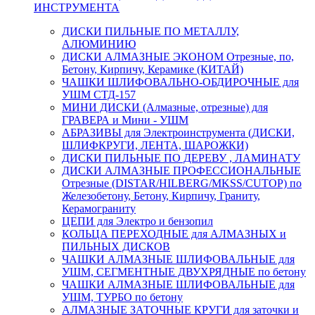
ИНСТРУМЕНТА
ДИСКИ ПИЛЬНЫЕ ПО МЕТАЛЛУ,
АЛЮМИНИЮ
ДИСКИ АЛМАЗНЫЕ ЭКОНОМ Отрезные, по,
Бетону, Кирпичу, Керамике (КИТАЙ)
ЧАШКИ ШЛИФОВАЛЬНО-ОБДИРОЧНЫЕ для
УШМ СТД-157
МИНИ ДИСКИ (Алмазные, отрезные) для
ГРАВЕРА и Мини - УШМ
АБРАЗИВЫ для Электроинструмента (ДИСКИ,
ШЛИФКРУГИ, ЛЕНТА, ШАРОЖКИ)
ДИСКИ ПИЛЬНЫЕ ПО ДЕРЕВУ , ЛАМИНАТУ
ДИСКИ АЛМАЗНЫЕ ПРОФЕССИОНАЛЬНЫЕ
Отрезные (DISTAR/HILBERG/MKSS/CUTOP) по
Железобетону, Бетону, Кирпичу, Граниту,
Керамограниту
ЦЕПИ для Электро и бензопил
КОЛЬЦА ПЕРЕХОДНЫЕ для АЛМАЗНЫХ и
ПИЛЬНЫХ ДИСКОВ
ЧАШКИ АЛМАЗНЫЕ ШЛИФОВАЛЬНЫЕ для
УШМ, СЕГМЕНТНЫЕ ДВУХРЯДНЫЕ по бетону
ЧАШКИ АЛМАЗНЫЕ ШЛИФОВАЛЬНЫЕ для
УШМ, ТУРБО по бетону
АЛМАЗНЫЕ ЗАТОЧНЫЕ КРУГИ для заточки и