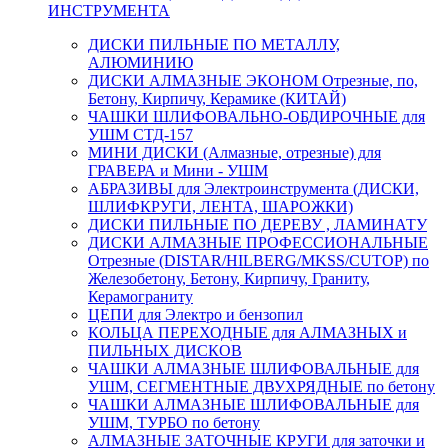
ИНСТРУМЕНТА
ДИСКИ ПИЛЬНЫЕ ПО МЕТАЛЛУ,
АЛЮМИНИЮ
ДИСКИ АЛМАЗНЫЕ ЭКОНОМ Отрезные, по,
Бетону, Кирпичу, Керамике (КИТАЙ)
ЧАШКИ ШЛИФОВАЛЬНО-ОБДИРОЧНЫЕ для
УШМ СТД-157
МИНИ ДИСКИ (Алмазные, отрезные) для
ГРАВЕРА и Мини - УШМ
АБРАЗИВЫ для Электроинструмента (ДИСКИ,
ШЛИФКРУГИ, ЛЕНТА, ШАРОЖКИ)
ДИСКИ ПИЛЬНЫЕ ПО ДЕРЕВУ , ЛАМИНАТУ
ДИСКИ АЛМАЗНЫЕ ПРОФЕССИОНАЛЬНЫЕ
Отрезные (DISTAR/HILBERG/MKSS/CUTOP) по
Железобетону, Бетону, Кирпичу, Граниту,
Керамограниту
ЦЕПИ для Электро и бензопил
КОЛЬЦА ПЕРЕХОДНЫЕ для АЛМАЗНЫХ и
ПИЛЬНЫХ ДИСКОВ
ЧАШКИ АЛМАЗНЫЕ ШЛИФОВАЛЬНЫЕ для
УШМ, СЕГМЕНТНЫЕ ДВУХРЯДНЫЕ по бетону
ЧАШКИ АЛМАЗНЫЕ ШЛИФОВАЛЬНЫЕ для
УШМ, ТУРБО по бетону
АЛМАЗНЫЕ ЗАТОЧНЫЕ КРУГИ для заточки и