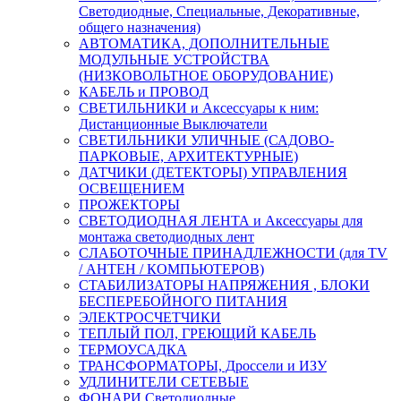
Светодиодные, Специальные, Декоративные,
общего назначения)
АВТОМАТИКА, ДОПОЛНИТЕЛЬНЫЕ
МОДУЛЬНЫЕ УСТРОЙСТВА
(НИЗКОВОЛЬТНОЕ ОБОРУДОВАНИЕ)
КАБЕЛЬ и ПРОВОД
СВЕТИЛЬНИКИ и Аксессуары к ним:
Дистанционные Выключатели
СВЕТИЛЬНИКИ УЛИЧНЫЕ (САДОВО-
ПАРКОВЫЕ, АРХИТЕКТУРНЫЕ)
ДАТЧИКИ (ДЕТЕКТОРЫ) УПРАВЛЕНИЯ
ОСВЕЩЕНИЕМ
ПРОЖЕКТОРЫ
СВЕТОДИОДНАЯ ЛЕНТА и Аксессуары для
монтажа светодиодных лент
СЛАБОТОЧНЫЕ ПРИНАДЛЕЖНОСТИ (для TV
/ АНТЕН / КОМПЬЮТЕРОВ)
СТАБИЛИЗАТОРЫ НАПРЯЖЕНИЯ , БЛОКИ
БЕСПЕРЕБОЙНОГО ПИТАНИЯ
ЭЛЕКТРОСЧЕТЧИКИ
ТЕПЛЫЙ ПОЛ, ГРЕЮЩИЙ КАБЕЛЬ
ТЕРМОУСАДКА
ТРАНСФОРМАТОРЫ, Дроссели и ИЗУ
УДЛИНИТЕЛИ СЕТЕВЫЕ
ФОНАРИ Светодиодные