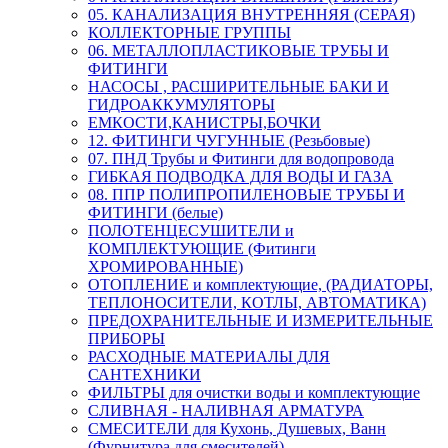
05. КАНАЛИЗАЦИЯ ВНУТРЕННЯЯ (СЕРАЯ)
КОЛЛЕКТОРНЫЕ ГРУППЫ
06. МЕТАЛЛОПЛАСТИКОВЫЕ ТРУБЫ И
ФИТИНГИ
НАСОСЫ , РАСШИРИТЕЛЬНЫЕ БАКИ И
ГИДРОАККУМУЛЯТОРЫ
ЕМКОСТИ,КАНИСТРЫ,БОЧКИ
12. ФИТИНГИ ЧУГУННЫЕ (Резьбовые)
07. ПНД Трубы и Фитинги для водопровода
ГИБКАЯ ПОДВОДКА ДЛЯ ВОДЫ И ГАЗА
08. ППР ПОЛИПРОПИЛЕНОВЫЕ ТРУБЫ И
ФИТИНГИ (белые)
ПОЛОТЕНЦЕСУШИТЕЛИ и
КОМПЛЕКТУЮЩИЕ (Фитинги
ХРОМИРОВАННЫЕ)
ОТОПЛЕНИЕ и комплектующие, (РАДИАТОРЫ,
ТЕПЛОНОСИТЕЛИ, КОТЛЫ, АВТОМАТИКА)
ПРЕДОХРАНИТЕЛЬНЫЕ И ИЗМЕРИТЕЛЬНЫЕ
ПРИБОРЫ
РАСХОДНЫЕ МАТЕРИАЛЫ ДЛЯ
САНТЕХНИКИ
ФИЛЬТРЫ для очистки воды и комплектующие
СЛИВНАЯ - НАЛИВНАЯ АРМАТУРА
СМЕСИТЕЛИ для Кухонь, Душевых, Ванн
(Фурнитура для смесителей)