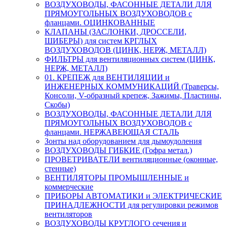
ВОЗДУХОВОДЫ, ФАСОННЫЕ ДЕТАЛИ ДЛЯ
ПРЯМОУГОЛЬНЫХ ВОЗДУХОВОДОВ с
фланцами. ОЦИНКОВАННЫЕ
КЛАПАНЫ (ЗАСЛОНКИ, ДРОССЕЛИ,
ШИБЕРЫ) для систем КРГЛЫХ
ВОЗДУХОВОДОВ (ЦИНК, НЕРЖ, МЕТАЛЛ)
ФИЛЬТРЫ для вентиляционных систем (ЦИНК,
НЕРЖ, МЕТАЛЛ)
01. КРЕПЕЖ для ВЕНТИЛЯЦИИ и
ИНЖЕНЕРНЫХ КОММУНИКАЦИЙ (Траверсы,
Консоли, V-образный крепеж, Зажимы, Пластины,
Скобы)
ВОЗДУХОВОДЫ, ФАСОННЫЕ ДЕТАЛИ ДЛЯ
ПРЯМОУГОЛЬНЫХ ВОЗДУХОВОДОВ с
фланцами. НЕРЖАВЕЮЩАЯ СТАЛЬ
Зонты над оборудованием для дымоудоления
ВОЗДУХОВОДЫ ГИБКИЕ (Гофра метал.)
ПРОВЕТРИВАТЕЛИ вентиляционные (оконные,
стенные)
ВЕНТИЛЯТОРЫ ПРОМЫШЛЕННЫЕ и
коммерческие
ПРИБОРЫ АВТОМАТИКИ и ЭЛЕКТРИЧЕСКИЕ
ПРИНАДЛЕЖНОСТИ для регулировки режимов
вентиляторов
ВОЗДУХОВОДЫ КРУГЛОГО сечения и