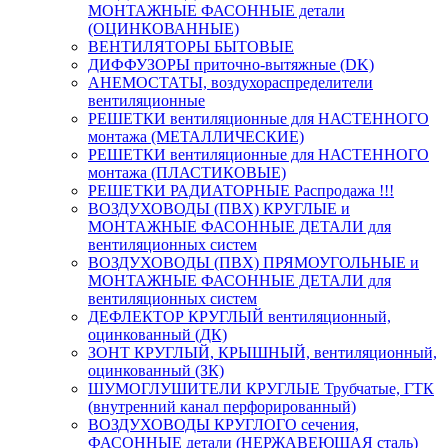
МОНТАЖНЫЕ ФАСОННЫЕ детали
(ОЦИНКОВАННЫЕ)
ВЕНТИЛЯТОРЫ БЫТОВЫЕ
ДИФФУЗОРЫ приточно-вытяжные (DK)
АНЕМОСТАТЫ, воздухораспределители
вентиляционные
РЕШЕТКИ вентиляционные для НАСТЕННОГО
монтажа (МЕТАЛЛИЧЕСКИЕ)
РЕШЕТКИ вентиляционные для НАСТЕННОГО
монтажа (ПЛАСТИКОВЫЕ)
РЕШЕТКИ РАДИАТОРНЫЕ Распродажа !!!
ВОЗДУХОВОДЫ (ПВХ) КРУГЛЫЕ и
МОНТАЖНЫЕ ФАСОННЫЕ ДЕТАЛИ для
вентиляционных систем
ВОЗДУХОВОДЫ (ПВХ) ПРЯМОУГОЛЬНЫЕ и
МОНТАЖНЫЕ ФАСОННЫЕ ДЕТАЛИ для
вентиляционных систем
ДЕФЛЕКТОР КРУГЛЫЙ вентиляционный,
оцинкованный (ДК)
ЗОНТ КРУГЛЫЙ, КРЫШНЫЙ, вентиляционный,
оцинкованный (ЗК)
ШУМОГЛУШИТЕЛИ КРУГЛЫЕ Трубчатые, ГТК
(внутренний канал перфорированный)
ВОЗДУХОВОДЫ КРУГЛОГО сечения,
ФАСОННЫЕ детали (НЕРЖАВЕЮЩАЯ сталь)