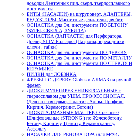
доводки Ленточных пил, сверл, твердосплавного
инструмента
БИТЫ (НАСАДКИ) на шуруповерт, АДАПТЕРЫ,
РЕДУКТОРЫ, Магнитные держатели для бит
ОСНАСТКА для Эл. инструмента ПО БЕТОНУ
(БУРЫ, СВЕРЛА, ЗУБИЛА)
ОСНАСТКА (ЗАПЧАСТИ) для Перфоратора,
Дрели, УШМ Болгарка (Патроны,переходники,
ключи , гайки)
ОСНАСТКА для Эл. инструмента ПО ДЕРЕВУ
ОСНАСТКА для Эл. инструмента ПО МЕТАЛЛУ
ОСНАСТКА для Эл. инструмента ПО СТЕКЛУ И
КЕРАМИКЕ
ПИЛКИ для ЛОБЗИКА
ФРЕЗЫ ПО ДЕРЕВУ Globus и АЛМАЗ на ручной
фрезер
ДИСКИ МУЛЬТИРЕЗ УНИВЕРСАЛЬНЫЕ с
твердосплавом для УШМ, ПРОФЕССИОНАЛ,
(Дерево с гвоздями, Пластик, Алюм. Профиль,
Кирпич, Керамогранит, Бетона)
ДИСКИ АЛМАЗНЫЕ МАСТЕР, Отрезные /
Шлифовальные (STRONG ) по Железобетону,
Бетону, Кирпичу, Граниту, Керамограниту,
Асфальту
НАСАДКИ ДЛЯ РЕНОВАТОРА (для МФИ,