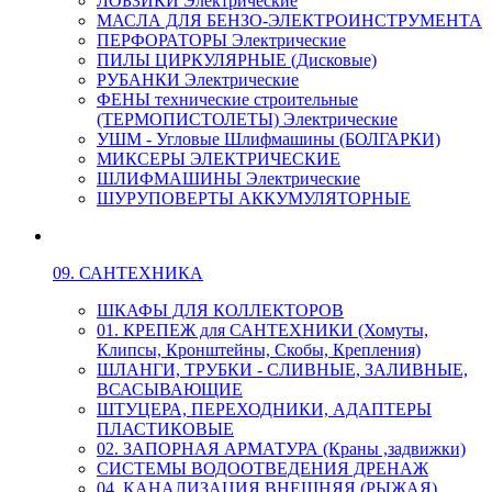
ЛОБЗИКИ Электрические
МАСЛА ДЛЯ БЕНЗО-ЭЛЕКТРОИНСТРУМЕНТА
ПЕРФОРАТОРЫ Электрические
ПИЛЫ ЦИРКУЛЯРНЫЕ (Дисковые)
РУБАНКИ Электрические
ФЕНЫ технические строительные
(ТЕРМОПИСТОЛЕТЫ) Электрические
УШМ - Угловые Шлифмашины (БОЛГАРКИ)
МИКСЕРЫ ЭЛЕКТРИЧЕСКИЕ
ШЛИФМАШИНЫ Электрические
ШУРУПОВЕРТЫ АККУМУЛЯТОРНЫЕ
09. САНТЕХНИКА
ШКАФЫ ДЛЯ КОЛЛЕКТОРОВ
01. КРЕПЕЖ для САНТЕХНИКИ (Хомуты,
Клипсы, Кронштейны, Скобы, Крепления)
ШЛАНГИ, ТРУБКИ - СЛИВНЫЕ, ЗАЛИВНЫЕ,
ВСАСЫВАЮЩИЕ
ШТУЦЕРА, ПЕРЕХОДНИКИ, АДАПТЕРЫ
ПЛАСТИКОВЫЕ
02. ЗАПОРНАЯ АРМАТУРА (Краны ,задвижки)
СИСТЕМЫ ВОДООТВЕДЕНИЯ ДРЕНАЖ
04. КАНАЛИЗАЦИЯ ВНЕШНЯЯ (РЫЖАЯ)