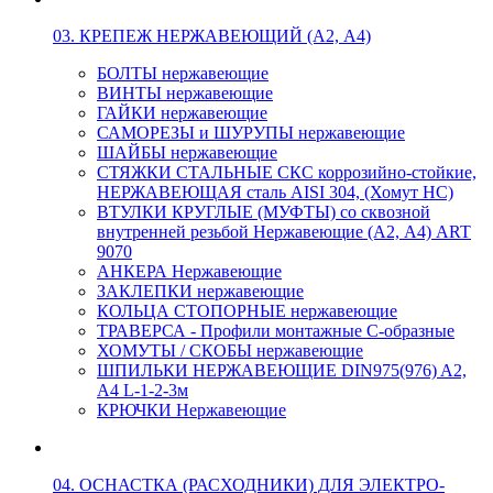
03. КРЕПЕЖ НЕРЖАВЕЮЩИЙ (А2, А4)
БОЛТЫ нержавеющие
ВИНТЫ нержавеющие
ГАЙКИ нержавеющие
САМОРЕЗЫ и ШУРУПЫ нержавеющие
ШАЙБЫ нержавеющие
СТЯЖКИ СТАЛЬНЫЕ СКС коррозийно-стойкие,
НЕРЖАВЕЮЩАЯ сталь AISI 304, (Хомут НС)
ВТУЛКИ КРУГЛЫЕ (МУФТЫ) со сквозной
внутренней резьбой Нержавеющие (А2, А4) ART
9070
АНКЕРА Нержавеющие
ЗАКЛЕПКИ нержавеющие
КОЛЬЦА СТОПОРНЫЕ нержавеющие
ТРАВЕРСА - Профили монтажные С-образные
ХОМУТЫ / СКОБЫ нержавеющие
ШПИЛЬКИ НЕРЖАВЕЮЩИЕ DIN975(976) A2,
А4 L-1-2-3м
КРЮЧКИ Нержавеющие
04. ОСНАСТКА (РАСХОДНИКИ) ДЛЯ ЭЛЕКТРО-