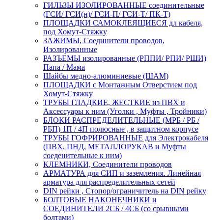
ГИЛЬЗЫ ИЗОЛИРОВАННЫЕ соединительные
(ГСИ/ ГСИ(н)/ ГСИ-П/ ГСИ-Т/ ПК-Т)
ПЛОЩАДКИ САМОКЛЕЯЩИЕСЯ дл кабеля,
под Хомут-Стяжку
ЗАЖИМЫ, Соединители проводов,
Изолированные
РАЗЪЕМЫ изолированные (РППИ/ РПИ/ РШИ)
Папа / Мама
Шайбы медно-алюминиевые (ШАМ)
ПЛОЩАДКИ с Монтажным Отверстием под
Хомут-Стяжку
ТРУБЫ ГЛАДКИЕ, ЖЕСТКИЕ из ПВХ и
Аксессуары к ним (Уголки , Муфты , Тройники)
БЛОКИ РАСПРЕДЕЛИТЕЛЬНЫЕ (МРБ / РБ /
РБП) 1П / 4П полюсные , в защитном корпусе
ТРУБЫ ГОФРИРОВАННЫЕ для Электрокабеля
(ПВХ, ПНД, МЕТАЛЛОРУКАВ и Муфты
соеденительные к ним)
КЛЕМНИКИ, Соединители проводов
АРМАТУРА для СИП и заземления. Линейная
арматура для распределительных сетей
DIN рейки , Стопор/ограничитель на DIN рейку
БОЛТОВЫЕ НАКОНЕЧНИКИ и
СОЕДИНИТЕЛИ 2СБ / 4СБ (со срывными
болтами)