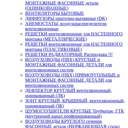
МОНТАЖНЫЕ ФАСОННЫЕ детали
(ОЦИНКОВАННЫЕ)
ВЕНТИЛЯТОРЫ БЫТОВЫЕ
ДИФФУЗОРЫ приточно-вытяжные (DK)
АНЕМОСТАТЫ, воздухораспределители
вентиляционные
РЕШЕТКИ вентиляционные для НАСТЕННОГО
монтажа (МЕТАЛЛИЧЕСКИЕ)
РЕШЕТКИ вентиляционные для НАСТЕННОГО
монтажа (ПЛАСТИКОВЫЕ)
РЕШЕТКИ РАДИАТОРНЫЕ Распродажа !!!
ВОЗДУХОВОДЫ (ПВХ) КРУГЛЫЕ и
МОНТАЖНЫЕ ФАСОННЫЕ ДЕТАЛИ для
вентиляционных систем
ВОЗДУХОВОДЫ (ПВХ) ПРЯМОУГОЛЬНЫЕ и
МОНТАЖНЫЕ ФАСОННЫЕ ДЕТАЛИ для
вентиляционных систем
ДЕФЛЕКТОР КРУГЛЫЙ вентиляционный,
оцинкованный (ДК)
ЗОНТ КРУГЛЫЙ, КРЫШНЫЙ, вентиляционный,
оцинкованный (ЗК)
ШУМОГЛУШИТЕЛИ КРУГЛЫЕ Трубчатые, ГТК
(внутренний канал перфорированный)
ВОЗДУХОВОДЫ КРУГЛОГО сечения,
ФАСОННЫЕ детали (НЕРЖАВЕЮЩАЯ сталь)