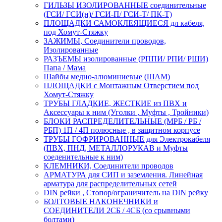
ГИЛЬЗЫ ИЗОЛИРОВАННЫЕ соединительные
(ГСИ/ ГСИ(н)/ ГСИ-П/ ГСИ-Т/ ПК-Т)
ПЛОЩАДКИ САМОКЛЕЯЩИЕСЯ дл кабеля,
под Хомут-Стяжку
ЗАЖИМЫ, Соединители проводов,
Изолированные
РАЗЪЕМЫ изолированные (РППИ/ РПИ/ РШИ)
Папа / Мама
Шайбы медно-алюминиевые (ШАМ)
ПЛОЩАДКИ с Монтажным Отверстием под
Хомут-Стяжку
ТРУБЫ ГЛАДКИЕ, ЖЕСТКИЕ из ПВХ и
Аксессуары к ним (Уголки , Муфты , Тройники)
БЛОКИ РАСПРЕДЕЛИТЕЛЬНЫЕ (МРБ / РБ /
РБП) 1П / 4П полюсные , в защитном корпусе
ТРУБЫ ГОФРИРОВАННЫЕ для Электрокабеля
(ПВХ, ПНД, МЕТАЛЛОРУКАВ и Муфты
соеденительные к ним)
КЛЕМНИКИ, Соединители проводов
АРМАТУРА для СИП и заземления. Линейная
арматура для распределительных сетей
DIN рейки , Стопор/ограничитель на DIN рейку
БОЛТОВЫЕ НАКОНЕЧНИКИ и
СОЕДИНИТЕЛИ 2СБ / 4СБ (со срывными
болтами)