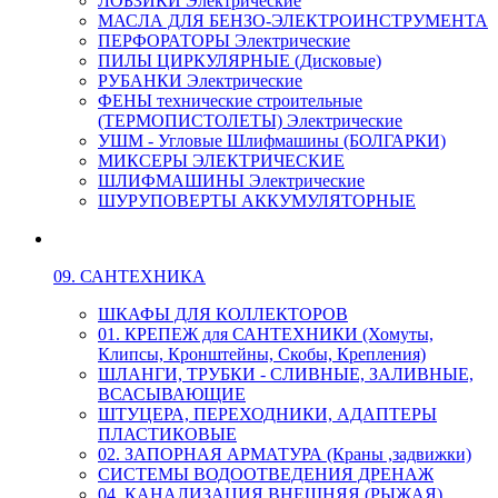
ЛОБЗИКИ Электрические
МАСЛА ДЛЯ БЕНЗО-ЭЛЕКТРОИНСТРУМЕНТА
ПЕРФОРАТОРЫ Электрические
ПИЛЫ ЦИРКУЛЯРНЫЕ (Дисковые)
РУБАНКИ Электрические
ФЕНЫ технические строительные
(ТЕРМОПИСТОЛЕТЫ) Электрические
УШМ - Угловые Шлифмашины (БОЛГАРКИ)
МИКСЕРЫ ЭЛЕКТРИЧЕСКИЕ
ШЛИФМАШИНЫ Электрические
ШУРУПОВЕРТЫ АККУМУЛЯТОРНЫЕ
09. САНТЕХНИКА
ШКАФЫ ДЛЯ КОЛЛЕКТОРОВ
01. КРЕПЕЖ для САНТЕХНИКИ (Хомуты,
Клипсы, Кронштейны, Скобы, Крепления)
ШЛАНГИ, ТРУБКИ - СЛИВНЫЕ, ЗАЛИВНЫЕ,
ВСАСЫВАЮЩИЕ
ШТУЦЕРА, ПЕРЕХОДНИКИ, АДАПТЕРЫ
ПЛАСТИКОВЫЕ
02. ЗАПОРНАЯ АРМАТУРА (Краны ,задвижки)
СИСТЕМЫ ВОДООТВЕДЕНИЯ ДРЕНАЖ
04. КАНАЛИЗАЦИЯ ВНЕШНЯЯ (РЫЖАЯ)