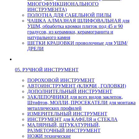
МНОГОФУНКЦИОНАЛЬНОГО
ИНСТРУМЕНТА)
ПОЛОТНА ДЛЯ САБЕЛЬНОЙ ПИЛЫ
ЧАШКА АЛМАЗНАЯ ШЛИФОВАЛЬНАЯ для
УШМ, обработка кромки плиток под 45 и 90
градусов, из керамики, керамогранита и
натурального камня
ЩЕТКИ КРАЦОВКИ проволочные для УШМ/
ДРЕЛИ
05. РУЧНОЙ ИНСТРУМЕНТ
ПОРОХОВОЙ ИНСТРУМЕНТ
АВТОИНСТРУМЕНТ (КЛЮЧИ , ГОЛОВКИ)
ДОПОЛНИТЕЛЬНЫЙ ИНСТРУМЕНТ
ЗАКЛЕПОЧНИКИ для всех видов заклепок,
Штифтов, МОЛЛИ, ПРОСЕКАТЕЛИ для монтажа
металлических профилей
ИЗМЕРИТЕЛЬНЫЙ ИНСТРУМЕНТ
ИНСТРУМЕНТ для КАФЕЛЯ и СТЕКЛА
МАЛЯРНЫЙ, ШТУКАТУРНЫЙ,
РАЗМЕТОЧНЫЙ ИНСТРУМЕНТ
НОЖИ технические