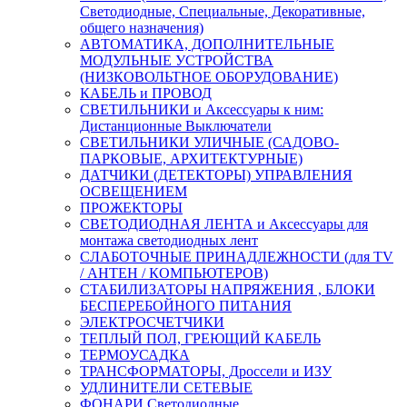
Светодиодные, Специальные, Декоративные,
общего назначения)
АВТОМАТИКА, ДОПОЛНИТЕЛЬНЫЕ
МОДУЛЬНЫЕ УСТРОЙСТВА
(НИЗКОВОЛЬТНОЕ ОБОРУДОВАНИЕ)
КАБЕЛЬ и ПРОВОД
СВЕТИЛЬНИКИ и Аксессуары к ним:
Дистанционные Выключатели
СВЕТИЛЬНИКИ УЛИЧНЫЕ (САДОВО-
ПАРКОВЫЕ, АРХИТЕКТУРНЫЕ)
ДАТЧИКИ (ДЕТЕКТОРЫ) УПРАВЛЕНИЯ
ОСВЕЩЕНИЕМ
ПРОЖЕКТОРЫ
СВЕТОДИОДНАЯ ЛЕНТА и Аксессуары для
монтажа светодиодных лент
СЛАБОТОЧНЫЕ ПРИНАДЛЕЖНОСТИ (для TV
/ АНТЕН / КОМПЬЮТЕРОВ)
СТАБИЛИЗАТОРЫ НАПРЯЖЕНИЯ , БЛОКИ
БЕСПЕРЕБОЙНОГО ПИТАНИЯ
ЭЛЕКТРОСЧЕТЧИКИ
ТЕПЛЫЙ ПОЛ, ГРЕЮЩИЙ КАБЕЛЬ
ТЕРМОУСАДКА
ТРАНСФОРМАТОРЫ, Дроссели и ИЗУ
УДЛИНИТЕЛИ СЕТЕВЫЕ
ФОНАРИ Светодиодные