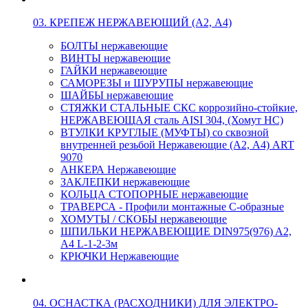
03. КРЕПЕЖ НЕРЖАВЕЮЩИЙ (А2, А4)
БОЛТЫ нержавеющие
ВИНТЫ нержавеющие
ГАЙКИ нержавеющие
САМОРЕЗЫ и ШУРУПЫ нержавеющие
ШАЙБЫ нержавеющие
СТЯЖКИ СТАЛЬНЫЕ СКС коррозийно-стойкие,
НЕРЖАВЕЮЩАЯ сталь AISI 304, (Хомут НС)
ВТУЛКИ КРУГЛЫЕ (МУФТЫ) со сквозной
внутренней резьбой Нержавеющие (А2, А4) ART
9070
АНКЕРА Нержавеющие
ЗАКЛЕПКИ нержавеющие
КОЛЬЦА СТОПОРНЫЕ нержавеющие
ТРАВЕРСА - Профили монтажные С-образные
ХОМУТЫ / СКОБЫ нержавеющие
ШПИЛЬКИ НЕРЖАВЕЮЩИЕ DIN975(976) A2,
А4 L-1-2-3м
КРЮЧКИ Нержавеющие
04. ОСНАСТКА (РАСХОДНИКИ) ДЛЯ ЭЛЕКТРО-