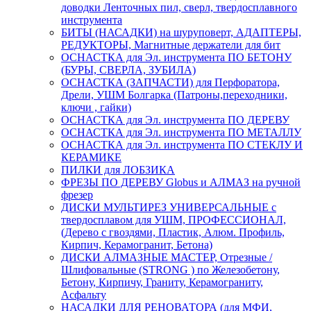
доводки Ленточных пил, сверл, твердосплавного
инструмента
БИТЫ (НАСАДКИ) на шуруповерт, АДАПТЕРЫ,
РЕДУКТОРЫ, Магнитные держатели для бит
ОСНАСТКА для Эл. инструмента ПО БЕТОНУ
(БУРЫ, СВЕРЛА, ЗУБИЛА)
ОСНАСТКА (ЗАПЧАСТИ) для Перфоратора,
Дрели, УШМ Болгарка (Патроны,переходники,
ключи , гайки)
ОСНАСТКА для Эл. инструмента ПО ДЕРЕВУ
ОСНАСТКА для Эл. инструмента ПО МЕТАЛЛУ
ОСНАСТКА для Эл. инструмента ПО СТЕКЛУ И
КЕРАМИКЕ
ПИЛКИ для ЛОБЗИКА
ФРЕЗЫ ПО ДЕРЕВУ Globus и АЛМАЗ на ручной
фрезер
ДИСКИ МУЛЬТИРЕЗ УНИВЕРСАЛЬНЫЕ с
твердосплавом для УШМ, ПРОФЕССИОНАЛ,
(Дерево с гвоздями, Пластик, Алюм. Профиль,
Кирпич, Керамогранит, Бетона)
ДИСКИ АЛМАЗНЫЕ МАСТЕР, Отрезные /
Шлифовальные (STRONG ) по Железобетону,
Бетону, Кирпичу, Граниту, Керамограниту,
Асфальту
НАСАДКИ ДЛЯ РЕНОВАТОРА (для МФИ,