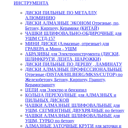
ИНСТРУМЕНТА
ДИСКИ ПИЛЬНЫЕ ПО МЕТАЛЛУ,
АЛЮМИНИЮ
ДИСКИ АЛМАЗНЫЕ ЭКОНОМ Отрезные, по,
Бетону, Кирпичу, Керамике (КИТАЙ)
ЧАШКИ ШЛИФОВАЛЬНО-ОБДИРОЧНЫЕ для
УШМ СТД-157
МИНИ ДИСКИ (Алмазные, отрезные) для
ГРАВЕРА и Мини - УШМ
АБРАЗИВЫ для Электроинструмента (ДИСКИ,
ШЛИФКРУГИ, ЛЕНТА, ШАРОЖКИ)
ДИСКИ ПИЛЬНЫЕ ПО ДЕРЕВУ , ЛАМИНАТУ
ДИСКИ АЛМАЗНЫЕ ПРОФЕССИОНАЛЬНЫЕ
Отрезные (DISTAR/HILBERG/MKSS/CUTOP) по
Железобетону, Бетону, Кирпичу, Граниту,
Керамограниту
ЦЕПИ для Электро и бензопил
КОЛЬЦА ПЕРЕХОДНЫЕ для АЛМАЗНЫХ и
ПИЛЬНЫХ ДИСКОВ
ЧАШКИ АЛМАЗНЫЕ ШЛИФОВАЛЬНЫЕ для
УШМ, СЕГМЕНТНЫЕ ДВУХРЯДНЫЕ по бетону
ЧАШКИ АЛМАЗНЫЕ ШЛИФОВАЛЬНЫЕ для
УШМ, ТУРБО по бетону
АЛМАЗНЫЕ ЗАТОЧНЫЕ КРУГИ для заточки и