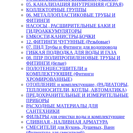
05. КАНАЛИЗАЦИЯ ВНУТРЕННЯЯ (СЕРАЯ)
КОЛЛЕКТОРНЫЕ ГРУППЫ
06. МЕТАЛЛОПЛАСТИКОВЫЕ ТРУБЫ И
ФИТИНГИ
НАСОСЫ , РАСШИРИТЕЛЬНЫЕ БАКИ И
ГИДРОАККУМУЛЯТОРЫ
ЕМКОСТИ,КАНИСТРЫ,БОЧКИ
12. ФИТИНГИ ЧУГУННЫЕ (Резьбовые)
07. ПНД Трубы и Фитинги для водопровода
ГИБКАЯ ПОДВОДКА ДЛЯ ВОДЫ И ГАЗА
08. ППР ПОЛИПРОПИЛЕНОВЫЕ ТРУБЫ И
ФИТИНГИ (белые)
ПОЛОТЕНЦЕСУШИТЕЛИ и
КОМПЛЕКТУЮЩИЕ (Фитинги
ХРОМИРОВАННЫЕ)
ОТОПЛЕНИЕ и комплектующие, (РАДИАТОРЫ,
ТЕПЛОНОСИТЕЛИ, КОТЛЫ, АВТОМАТИКА)
ПРЕДОХРАНИТЕЛЬНЫЕ И ИЗМЕРИТЕЛЬНЫЕ
ПРИБОРЫ
РАСХОДНЫЕ МАТЕРИАЛЫ ДЛЯ
САНТЕХНИКИ
ФИЛЬТРЫ для очистки воды и комплектующие
СЛИВНАЯ - НАЛИВНАЯ АРМАТУРА
СМЕСИТЕЛИ для Кухонь, Душевых, Ванн
(Фурнитура для смесителей)