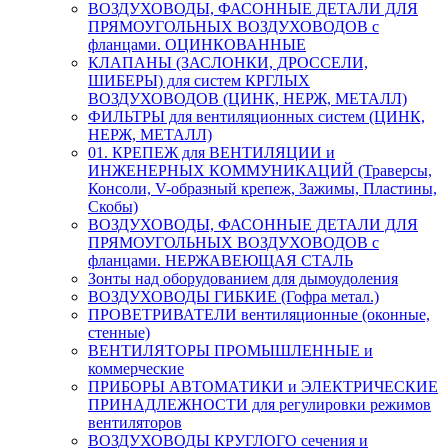
ВОЗДУХОВОДЫ, ФАСОННЫЕ ДЕТАЛИ ДЛЯ
ПРЯМОУГОЛЬНЫХ ВОЗДУХОВОДОВ с
фланцами. ОЦИНКОВАННЫЕ
КЛАПАНЫ (ЗАСЛОНКИ, ДРОССЕЛИ,
ШИБЕРЫ) для систем КРГЛЫХ
ВОЗДУХОВОДОВ (ЦИНК, НЕРЖ, МЕТАЛЛ)
ФИЛЬТРЫ для вентиляционных систем (ЦИНК,
НЕРЖ, МЕТАЛЛ)
01. КРЕПЕЖ для ВЕНТИЛЯЦИИ и
ИНЖЕНЕРНЫХ КОММУНИКАЦИЙ (Траверсы,
Консоли, V-образный крепеж, Зажимы, Пластины,
Скобы)
ВОЗДУХОВОДЫ, ФАСОННЫЕ ДЕТАЛИ ДЛЯ
ПРЯМОУГОЛЬНЫХ ВОЗДУХОВОДОВ с
фланцами. НЕРЖАВЕЮЩАЯ СТАЛЬ
Зонты над оборудованием для дымоудоления
ВОЗДУХОВОДЫ ГИБКИЕ (Гофра метал.)
ПРОВЕТРИВАТЕЛИ вентиляционные (оконные,
стенные)
ВЕНТИЛЯТОРЫ ПРОМЫШЛЕННЫЕ и
коммерческие
ПРИБОРЫ АВТОМАТИКИ и ЭЛЕКТРИЧЕСКИЕ
ПРИНАДЛЕЖНОСТИ для регулировки режимов
вентиляторов
ВОЗДУХОВОДЫ КРУГЛОГО сечения и