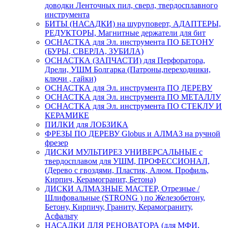
доводки Ленточных пил, сверл, твердосплавного
инструмента
БИТЫ (НАСАДКИ) на шуруповерт, АДАПТЕРЫ,
РЕДУКТОРЫ, Магнитные держатели для бит
ОСНАСТКА для Эл. инструмента ПО БЕТОНУ
(БУРЫ, СВЕРЛА, ЗУБИЛА)
ОСНАСТКА (ЗАПЧАСТИ) для Перфоратора,
Дрели, УШМ Болгарка (Патроны,переходники,
ключи , гайки)
ОСНАСТКА для Эл. инструмента ПО ДЕРЕВУ
ОСНАСТКА для Эл. инструмента ПО МЕТАЛЛУ
ОСНАСТКА для Эл. инструмента ПО СТЕКЛУ И
КЕРАМИКЕ
ПИЛКИ для ЛОБЗИКА
ФРЕЗЫ ПО ДЕРЕВУ Globus и АЛМАЗ на ручной
фрезер
ДИСКИ МУЛЬТИРЕЗ УНИВЕРСАЛЬНЫЕ с
твердосплавом для УШМ, ПРОФЕССИОНАЛ,
(Дерево с гвоздями, Пластик, Алюм. Профиль,
Кирпич, Керамогранит, Бетона)
ДИСКИ АЛМАЗНЫЕ МАСТЕР, Отрезные /
Шлифовальные (STRONG ) по Железобетону,
Бетону, Кирпичу, Граниту, Керамограниту,
Асфальту
НАСАДКИ ДЛЯ РЕНОВАТОРА (для МФИ,