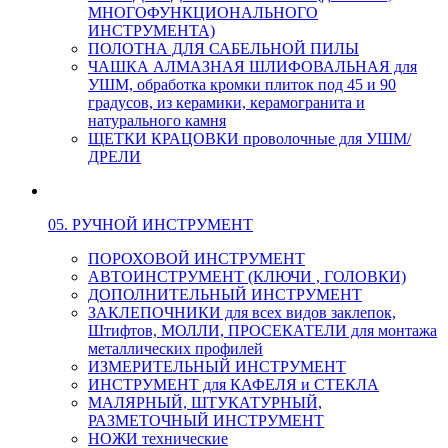
МНОГОФУНКЦИОНАЛЬНОГО
ИНСТРУМЕНТА)
ПОЛОТНА ДЛЯ САБЕЛЬНОЙ ПИЛЫ
ЧАШКА АЛМАЗНАЯ ШЛИФОВАЛЬНАЯ для
УШМ, обработка кромки плиток под 45 и 90
градусов, из керамики, керамогранита и
натурального камня
ЩЕТКИ КРАЦОВКИ проволочные для УШМ/
ДРЕЛИ
05. РУЧНОЙ ИНСТРУМЕНТ
ПОРОХОВОЙ ИНСТРУМЕНТ
АВТОИНСТРУМЕНТ (КЛЮЧИ , ГОЛОВКИ)
ДОПОЛНИТЕЛЬНЫЙ ИНСТРУМЕНТ
ЗАКЛЕПОЧНИКИ для всех видов заклепок,
Штифтов, МОЛЛИ, ПРОСЕКАТЕЛИ для монтажа
металлических профилей
ИЗМЕРИТЕЛЬНЫЙ ИНСТРУМЕНТ
ИНСТРУМЕНТ для КАФЕЛЯ и СТЕКЛА
МАЛЯРНЫЙ, ШТУКАТУРНЫЙ,
РАЗМЕТОЧНЫЙ ИНСТРУМЕНТ
НОЖИ технические