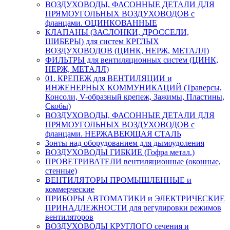
ВОЗДУХОВОДЫ, ФАСОННЫЕ ДЕТАЛИ ДЛЯ
ПРЯМОУГОЛЬНЫХ ВОЗДУХОВОДОВ с
фланцами. ОЦИНКОВАННЫЕ
КЛАПАНЫ (ЗАСЛОНКИ, ДРОССЕЛИ,
ШИБЕРЫ) для систем КРГЛЫХ
ВОЗДУХОВОДОВ (ЦИНК, НЕРЖ, МЕТАЛЛ)
ФИЛЬТРЫ для вентиляционных систем (ЦИНК,
НЕРЖ, МЕТАЛЛ)
01. КРЕПЕЖ для ВЕНТИЛЯЦИИ и
ИНЖЕНЕРНЫХ КОММУНИКАЦИЙ (Траверсы,
Консоли, V-образный крепеж, Зажимы, Пластины,
Скобы)
ВОЗДУХОВОДЫ, ФАСОННЫЕ ДЕТАЛИ ДЛЯ
ПРЯМОУГОЛЬНЫХ ВОЗДУХОВОДОВ с
фланцами. НЕРЖАВЕЮЩАЯ СТАЛЬ
Зонты над оборудованием для дымоудоления
ВОЗДУХОВОДЫ ГИБКИЕ (Гофра метал.)
ПРОВЕТРИВАТЕЛИ вентиляционные (оконные,
стенные)
ВЕНТИЛЯТОРЫ ПРОМЫШЛЕННЫЕ и
коммерческие
ПРИБОРЫ АВТОМАТИКИ и ЭЛЕКТРИЧЕСКИЕ
ПРИНАДЛЕЖНОСТИ для регулировки режимов
вентиляторов
ВОЗДУХОВОДЫ КРУГЛОГО сечения и