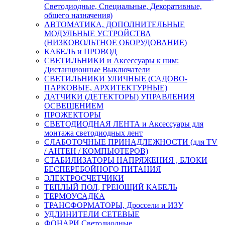
Светодиодные, Специальные, Декоративные,
общего назначения)
АВТОМАТИКА, ДОПОЛНИТЕЛЬНЫЕ
МОДУЛЬНЫЕ УСТРОЙСТВА
(НИЗКОВОЛЬТНОЕ ОБОРУДОВАНИЕ)
КАБЕЛЬ и ПРОВОД
СВЕТИЛЬНИКИ и Аксессуары к ним:
Дистанционные Выключатели
СВЕТИЛЬНИКИ УЛИЧНЫЕ (САДОВО-
ПАРКОВЫЕ, АРХИТЕКТУРНЫЕ)
ДАТЧИКИ (ДЕТЕКТОРЫ) УПРАВЛЕНИЯ
ОСВЕЩЕНИЕМ
ПРОЖЕКТОРЫ
СВЕТОДИОДНАЯ ЛЕНТА и Аксессуары для
монтажа светодиодных лент
СЛАБОТОЧНЫЕ ПРИНАДЛЕЖНОСТИ (для TV
/ АНТЕН / КОМПЬЮТЕРОВ)
СТАБИЛИЗАТОРЫ НАПРЯЖЕНИЯ , БЛОКИ
БЕСПЕРЕБОЙНОГО ПИТАНИЯ
ЭЛЕКТРОСЧЕТЧИКИ
ТЕПЛЫЙ ПОЛ, ГРЕЮЩИЙ КАБЕЛЬ
ТЕРМОУСАДКА
ТРАНСФОРМАТОРЫ, Дроссели и ИЗУ
УДЛИНИТЕЛИ СЕТЕВЫЕ
ФОНАРИ Светодиодные