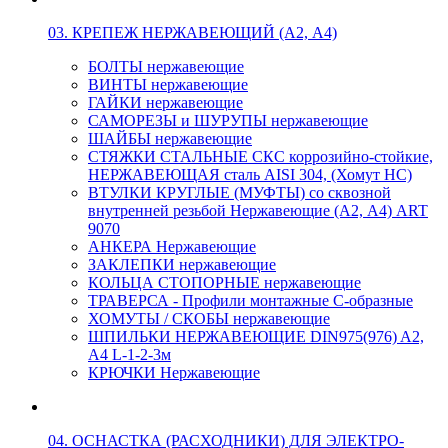
03. КРЕПЕЖ НЕРЖАВЕЮЩИЙ (А2, А4)
БОЛТЫ нержавеющие
ВИНТЫ нержавеющие
ГАЙКИ нержавеющие
САМОРЕЗЫ и ШУРУПЫ нержавеющие
ШАЙБЫ нержавеющие
СТЯЖКИ СТАЛЬНЫЕ СКС коррозийно-стойкие,
НЕРЖАВЕЮЩАЯ сталь AISI 304, (Хомут НС)
ВТУЛКИ КРУГЛЫЕ (МУФТЫ) со сквозной
внутренней резьбой Нержавеющие (А2, А4) ART
9070
АНКЕРА Нержавеющие
ЗАКЛЕПКИ нержавеющие
КОЛЬЦА СТОПОРНЫЕ нержавеющие
ТРАВЕРСА - Профили монтажные С-образные
ХОМУТЫ / СКОБЫ нержавеющие
ШПИЛЬКИ НЕРЖАВЕЮЩИЕ DIN975(976) A2,
А4 L-1-2-3м
КРЮЧКИ Нержавеющие
04. ОСНАСТКА (РАСХОДНИКИ) ДЛЯ ЭЛЕКТРО-