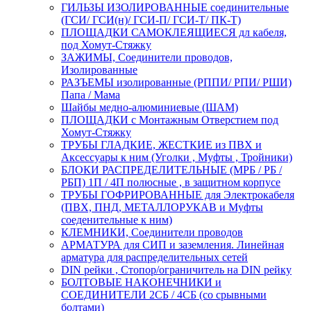
ГИЛЬЗЫ ИЗОЛИРОВАННЫЕ соединительные
(ГСИ/ ГСИ(н)/ ГСИ-П/ ГСИ-Т/ ПК-Т)
ПЛОЩАДКИ САМОКЛЕЯЩИЕСЯ дл кабеля,
под Хомут-Стяжку
ЗАЖИМЫ, Соединители проводов,
Изолированные
РАЗЪЕМЫ изолированные (РППИ/ РПИ/ РШИ)
Папа / Мама
Шайбы медно-алюминиевые (ШАМ)
ПЛОЩАДКИ с Монтажным Отверстием под
Хомут-Стяжку
ТРУБЫ ГЛАДКИЕ, ЖЕСТКИЕ из ПВХ и
Аксессуары к ним (Уголки , Муфты , Тройники)
БЛОКИ РАСПРЕДЕЛИТЕЛЬНЫЕ (МРБ / РБ /
РБП) 1П / 4П полюсные , в защитном корпусе
ТРУБЫ ГОФРИРОВАННЫЕ для Электрокабеля
(ПВХ, ПНД, МЕТАЛЛОРУКАВ и Муфты
соеденительные к ним)
КЛЕМНИКИ, Соединители проводов
АРМАТУРА для СИП и заземления. Линейная
арматура для распределительных сетей
DIN рейки , Стопор/ограничитель на DIN рейку
БОЛТОВЫЕ НАКОНЕЧНИКИ и
СОЕДИНИТЕЛИ 2СБ / 4СБ (со срывными
болтами)