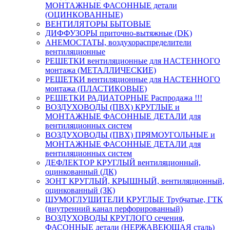
МОНТАЖНЫЕ ФАСОННЫЕ детали
(ОЦИНКОВАННЫЕ)
ВЕНТИЛЯТОРЫ БЫТОВЫЕ
ДИФФУЗОРЫ приточно-вытяжные (DK)
АНЕМОСТАТЫ, воздухораспределители
вентиляционные
РЕШЕТКИ вентиляционные для НАСТЕННОГО
монтажа (МЕТАЛЛИЧЕСКИЕ)
РЕШЕТКИ вентиляционные для НАСТЕННОГО
монтажа (ПЛАСТИКОВЫЕ)
РЕШЕТКИ РАДИАТОРНЫЕ Распродажа !!!
ВОЗДУХОВОДЫ (ПВХ) КРУГЛЫЕ и
МОНТАЖНЫЕ ФАСОННЫЕ ДЕТАЛИ для
вентиляционных систем
ВОЗДУХОВОДЫ (ПВХ) ПРЯМОУГОЛЬНЫЕ и
МОНТАЖНЫЕ ФАСОННЫЕ ДЕТАЛИ для
вентиляционных систем
ДЕФЛЕКТОР КРУГЛЫЙ вентиляционный,
оцинкованный (ДК)
ЗОНТ КРУГЛЫЙ, КРЫШНЫЙ, вентиляционный,
оцинкованный (ЗК)
ШУМОГЛУШИТЕЛИ КРУГЛЫЕ Трубчатые, ГТК
(внутренний канал перфорированный)
ВОЗДУХОВОДЫ КРУГЛОГО сечения,
ФАСОННЫЕ детали (НЕРЖАВЕЮЩАЯ сталь)