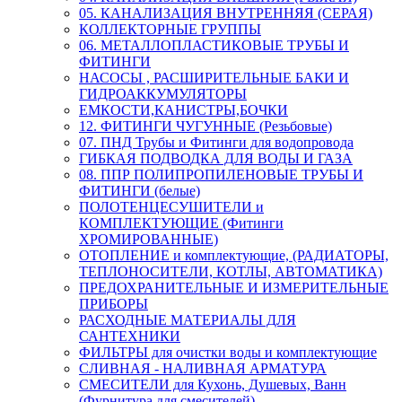
05. КАНАЛИЗАЦИЯ ВНУТРЕННЯЯ (СЕРАЯ)
КОЛЛЕКТОРНЫЕ ГРУППЫ
06. МЕТАЛЛОПЛАСТИКОВЫЕ ТРУБЫ И
ФИТИНГИ
НАСОСЫ , РАСШИРИТЕЛЬНЫЕ БАКИ И
ГИДРОАККУМУЛЯТОРЫ
ЕМКОСТИ,КАНИСТРЫ,БОЧКИ
12. ФИТИНГИ ЧУГУННЫЕ (Резьбовые)
07. ПНД Трубы и Фитинги для водопровода
ГИБКАЯ ПОДВОДКА ДЛЯ ВОДЫ И ГАЗА
08. ППР ПОЛИПРОПИЛЕНОВЫЕ ТРУБЫ И
ФИТИНГИ (белые)
ПОЛОТЕНЦЕСУШИТЕЛИ и
КОМПЛЕКТУЮЩИЕ (Фитинги
ХРОМИРОВАННЫЕ)
ОТОПЛЕНИЕ и комплектующие, (РАДИАТОРЫ,
ТЕПЛОНОСИТЕЛИ, КОТЛЫ, АВТОМАТИКА)
ПРЕДОХРАНИТЕЛЬНЫЕ И ИЗМЕРИТЕЛЬНЫЕ
ПРИБОРЫ
РАСХОДНЫЕ МАТЕРИАЛЫ ДЛЯ
САНТЕХНИКИ
ФИЛЬТРЫ для очистки воды и комплектующие
СЛИВНАЯ - НАЛИВНАЯ АРМАТУРА
СМЕСИТЕЛИ для Кухонь, Душевых, Ванн
(Фурнитура для смесителей)