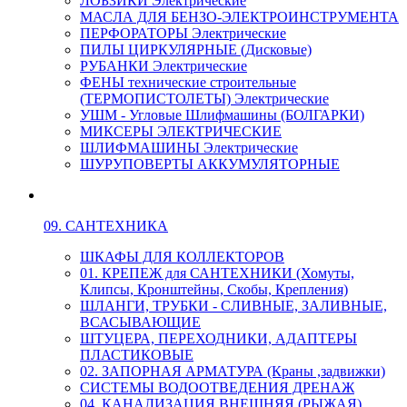
ЛОБЗИКИ Электрические
МАСЛА ДЛЯ БЕНЗО-ЭЛЕКТРОИНСТРУМЕНТА
ПЕРФОРАТОРЫ Электрические
ПИЛЫ ЦИРКУЛЯРНЫЕ (Дисковые)
РУБАНКИ Электрические
ФЕНЫ технические строительные
(ТЕРМОПИСТОЛЕТЫ) Электрические
УШМ - Угловые Шлифмашины (БОЛГАРКИ)
МИКСЕРЫ ЭЛЕКТРИЧЕСКИЕ
ШЛИФМАШИНЫ Электрические
ШУРУПОВЕРТЫ АККУМУЛЯТОРНЫЕ
09. САНТЕХНИКА
ШКАФЫ ДЛЯ КОЛЛЕКТОРОВ
01. КРЕПЕЖ для САНТЕХНИКИ (Хомуты,
Клипсы, Кронштейны, Скобы, Крепления)
ШЛАНГИ, ТРУБКИ - СЛИВНЫЕ, ЗАЛИВНЫЕ,
ВСАСЫВАЮЩИЕ
ШТУЦЕРА, ПЕРЕХОДНИКИ, АДАПТЕРЫ
ПЛАСТИКОВЫЕ
02. ЗАПОРНАЯ АРМАТУРА (Краны ,задвижки)
СИСТЕМЫ ВОДООТВЕДЕНИЯ ДРЕНАЖ
04. КАНАЛИЗАЦИЯ ВНЕШНЯЯ (РЫЖАЯ)