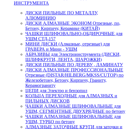
ИНСТРУМЕНТА
ДИСКИ ПИЛЬНЫЕ ПО МЕТАЛЛУ,
АЛЮМИНИЮ
ДИСКИ АЛМАЗНЫЕ ЭКОНОМ Отрезные, по,
Бетону, Кирпичу, Керамике (КИТАЙ)
ЧАШКИ ШЛИФОВАЛЬНО-ОБДИРОЧНЫЕ для
УШМ СТД-157
МИНИ ДИСКИ (Алмазные, отрезные) для
ГРАВЕРА и Мини - УШМ
АБРАЗИВЫ для Электроинструмента (ДИСКИ,
ШЛИФКРУГИ, ЛЕНТА, ШАРОЖКИ)
ДИСКИ ПИЛЬНЫЕ ПО ДЕРЕВУ , ЛАМИНАТУ
ДИСКИ АЛМАЗНЫЕ ПРОФЕССИОНАЛЬНЫЕ
Отрезные (DISTAR/HILBERG/MKSS/CUTOP) по
Железобетону, Бетону, Кирпичу, Граниту,
Керамограниту
ЦЕПИ для Электро и бензопил
КОЛЬЦА ПЕРЕХОДНЫЕ для АЛМАЗНЫХ и
ПИЛЬНЫХ ДИСКОВ
ЧАШКИ АЛМАЗНЫЕ ШЛИФОВАЛЬНЫЕ для
УШМ, СЕГМЕНТНЫЕ ДВУХРЯДНЫЕ по бетону
ЧАШКИ АЛМАЗНЫЕ ШЛИФОВАЛЬНЫЕ для
УШМ, ТУРБО по бетону
АЛМАЗНЫЕ ЗАТОЧНЫЕ КРУГИ для заточки и